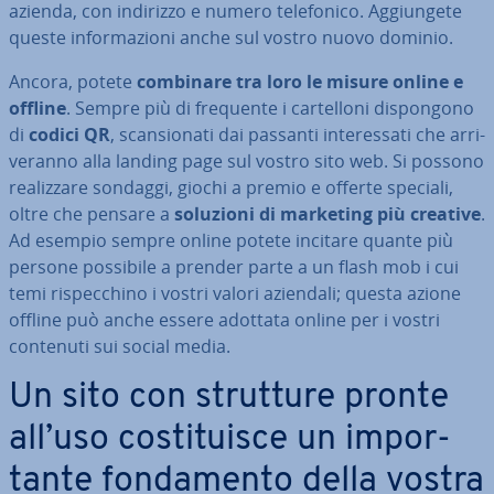
azienda, con indirizzo e numero te­le­fo­ni­co. Ag­giun­ge­te
queste in­for­ma­zio­ni anche sul vostro nuovo dominio.
Ancora, potete
combinare tra loro le misure online e
offline
. Sempre più di frequente i car­tel­lo­ni di­spon­go­no
di
codici QR
, scan­sio­na­ti dai passanti in­te­res­sa­ti che ar­ri­
ve­ran­no alla landing page sul vostro sito web. Si possono
rea­liz­za­re sondaggi, giochi a premio e offerte speciali,
oltre che pensare a
soluzioni di marketing più creative
.
Ad esempio sempre online potete incitare quante più
persone possibile a prender parte a un flash mob i cui
temi ri­spec­chi­no i vostri valori aziendali; questa azione
offline può anche essere adottata online per i vostri
contenuti sui social media.
Un sito con strutture pronte
all’uso co­sti­tui­sce un im­por­
tan­te fon­da­men­to della vostra