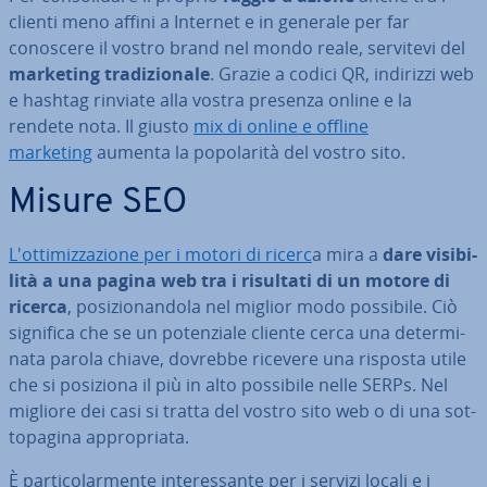
clienti meno affini a Internet e in generale per far
conoscere il vostro brand nel mondo reale, servitevi del
marketing tra­di­zio­na­le
. Grazie a codici QR, indirizzi web
e hashtag rinviate alla vostra presenza online e la
rendete nota. Il giusto
mix di online e offline
marketing
aumenta la po­po­la­ri­tà del vostro sito.
Misure SEO
L'ot­ti­miz­za­zio­ne per i motori di ricerc
a mira a
dare vi­si­bi­
li­tà a una pagina web tra i risultati di un motore di
ricerca
, po­si­zio­nan­do­la nel miglior modo possibile. Ciò
significa che se un po­ten­zia­le cliente cerca una de­ter­mi­
na­ta parola chiave, dovrebbe ricevere una risposta utile
che si posiziona il più in alto possibile nelle SERPs. Nel
migliore dei casi si tratta del vostro sito web o di una sot­
to­pa­gi­na ap­pro­pria­ta.
È par­ti­co­lar­men­te in­te­res­san­te per i servizi locali e i