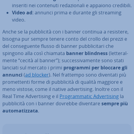
inseriti nei contenuti re­da­zio­na­li e appaiono credibili.
Video ad
: annunci prima e durante gli streaming
video.
Anche se la pub­bli­ci­tà con i banner continua a resistere,
bisogna pur sempre tenere conto del crollo dei prezzi e
del con­se­guen­te flusso di banner pub­bli­ci­ta­ri che
spingono alla così chiamata
banner blindness
(let­te­ral­
men­te “cecità al banner”); suc­ces­si­va­men­te sono stati
lanciati sul mercato i primi
programmi per bloccare gli
annunci
(
ad blocker
). Nel frattempo sono diventati più
pro­met­ten­ti forme di pub­bli­ci­tà di qualità maggiore e
meno vistose, come il native ad­ver­ti­sing. Inoltre con il
Real Time Ad­ver­ti­sing e il
Pro­gram­ma­tic Ad­ver­ti­sing
la
pub­bli­ci­tà con i banner dovrebbe diventare
sempre più
au­to­ma­tiz­za­ta
.