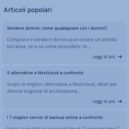
Articoli popolari
Vendere domini: come gua­da­gna­re con i domini?
Comprare e vendere domini può essere un'at­ti­vi­tà
lucrativa, se si sa come procedere. Vi…
Leggi di più
5 al­ter­na­ti­ve a Nextcloud a confronto
Scopri le migliori al­ter­na­ti­ve a Nextcloud, ideali per
diverse esigenze di ar­chi­via­zio­ne…
Leggi di più
I 7 migliori servizi di backup online a confronto
Salva i tuoi dati al sicuro nel cloud. Ti pre­sen­tia­mo 7