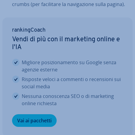
crumbs (per fa­ci­li­ta­re la na­vi­ga­zio­ne sulla pagina).
ran­kin­g­Coach
Vendi di più con il marketing online e
l'IA
Migliore po­si­zio­na­men­to su Google senza
agenzie esterne
Risposte veloci a commenti o re­cen­sio­ni sui
social media
Nessuna co­no­scen­za SEO o di marketing
online richiesta
Vai ai pacchetti