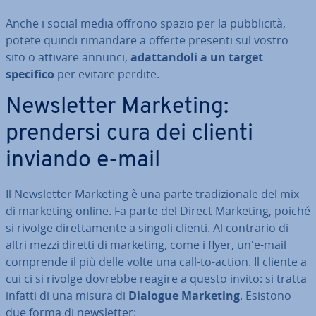
Anche i social media offrono spazio per la pub­bli­ci­tà,
potete quindi rimandare a offerte presenti sul vostro
sito o attivare annunci,
adat­tan­do­li a un target
specifico
per evitare perdite.
New­slet­ter Marketing:
prendersi cura dei clienti
inviando e-mail
Il New­slet­ter Marketing è una parte tra­di­zio­na­le del mix
di marketing online. Fa parte del Direct Marketing, poiché
si rivolge di­ret­ta­men­te a singoli clienti. Al contrario di
altri mezzi diretti di marketing, come i flyer, un'e-mail
comprende il più delle volte una call-to-action. Il cliente a
cui ci si rivolge dovrebbe reagire a questo invito: si tratta
infatti di una misura di
Dialogue Marketing
. Esistono
due forma di new­slet­ter: