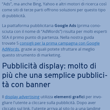
“Ads”, ma anche Bing, Yahoo e altri motori di ricerca così
come siti di terze parti offrono soluzioni per questo tipo
di pub­bli­ci­tà.
La piat­ta­for­ma pub­bli­ci­ta­ria
Google Ads
(prima co­no­
sciu­ta con il nome di “AdWords”) risulta per molti esperti
SEA il primo punto di partenza. Nella nostra guida
trovate 5
consigli per la prima campagna con Google
AdWords
, grazie ai quali potete sfruttare al meglio
questo strumento di marketing.
Pub­bli­ci­tà display: molto di
più che una semplice pub­bli­ci­
tà con banner
Il
display ad­ver­ti­sing
utilizza
elementi grafici
per in­vo­
glia­re l'utente a cliccare sulla pub­bli­ci­tà. Dopo aver
cliccato sul link, l'utente arriva al sito (o a una landing