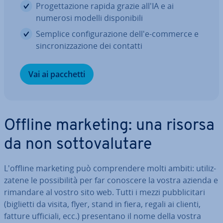
Pro­get­ta­zio­ne rapida grazie all'IA e ai
numerosi modelli di­spo­ni­bi­li
Semplice con­fi­gu­ra­zio­ne dell'e-commerce e
sin­cro­niz­za­zio­ne dei contatti
Vai ai pacchetti
Offline marketing: una risorsa
da non sot­to­va­lu­ta­re
L'offline marketing può com­pren­de­re molti ambiti: uti­liz­
za­te­ne le pos­si­bi­li­tà per far conoscere la vostra azienda e
rimandare al vostro sito web. Tutti i mezzi pub­bli­ci­ta­ri
(biglietti da visita, flyer, stand in fiera, regali ai clienti,
fatture ufficiali, ecc.) pre­sen­ta­no il nome della vostra