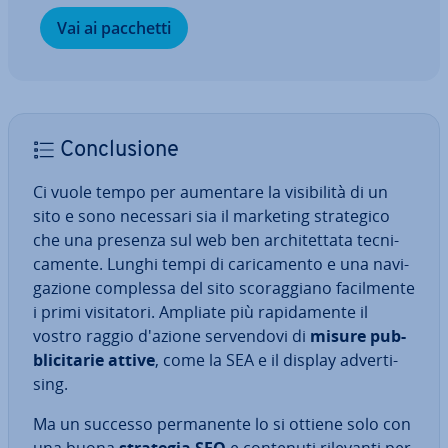
Vai ai pacchetti
Con­clu­sio­ne
Ci vuole tempo per aumentare la vi­si­bi­li­tà di un
sito e sono necessari sia il marketing stra­te­gi­co
che una presenza sul web ben ar­chi­tet­ta­ta tec­ni­
ca­men­te. Lunghi tempi di ca­ri­ca­men­to e una na­vi­
ga­zio­ne complessa del sito sco­rag­gia­no fa­cil­men­te
i primi vi­si­ta­to­ri. Ampliate più ra­pi­da­men­te il
vostro raggio d'azione ser­ven­do­vi di
misure pub­
bli­ci­ta­rie attive
, come la SEA e il display ad­ver­ti­
sing.
Ma un successo per­ma­nen­te lo si ottiene solo con