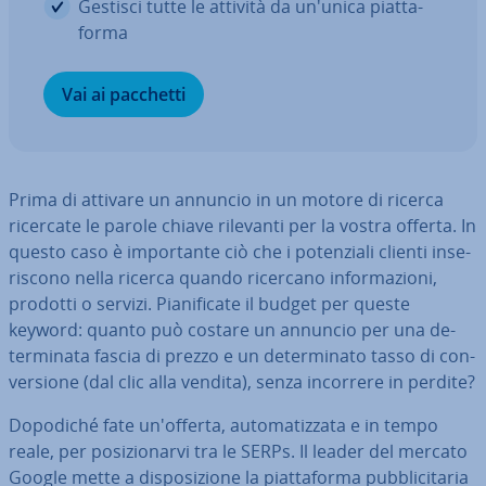
Gestisci tutte le attività da un'unica piat­ta­
for­ma
Vai ai pacchetti
Prima di attivare un annuncio in un motore di ricerca
ricercate le parole chiave rilevanti per la vostra offerta. In
questo caso è im­por­tan­te ciò che i po­ten­zia­li clienti in­se­
ri­sco­no nella ricerca quando ricercano in­for­ma­zio­ni,
prodotti o servizi. Pia­ni­fi­ca­te il budget per queste
keyword: quanto può costare un annuncio per una de­
ter­mi­na­ta fascia di prezzo e un de­ter­mi­na­to tasso di con­
ver­sio­ne (dal clic alla vendita), senza incorrere in perdite?
Dopodiché fate un'of­fer­ta, au­to­ma­tiz­za­ta e in tempo
reale, per po­si­zio­nar­vi tra le SERPs. Il leader del mercato
Google mette a di­spo­si­zio­ne la piat­ta­for­ma pub­bli­ci­ta­ria