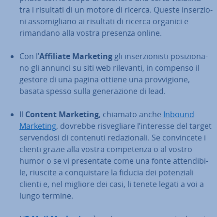
tra i risultati di un motore di ricerca. Queste in­ser­zio­
ni as­so­mi­glia­no ai risultati di ricerca organici e
rimandano alla vostra presenza online.
Con l’
Affiliate Marketing
gli in­ser­zio­ni­sti po­si­zio­na­
no gli annunci su siti web rilevanti, in compenso il
gestore di una pagina ottiene una prov­vi­gio­ne,
basata spesso sulla ge­ne­ra­zio­ne di lead.
Il
Content Marketing
, chiamato anche
Inbound
Marketing
, dovrebbe ri­sve­glia­re l’interesse del target
ser­ven­do­si di contenuti re­da­zio­na­li. Se con­vin­ce­te i
clienti grazie alla vostra com­pe­ten­za o al vostro
humor o se vi pre­sen­ta­te come una fonte at­ten­di­bi­
le, riuscite a con­qui­sta­re la fiducia dei po­ten­zia­li
clienti e, nel migliore dei casi, li tenete legati a voi a
lungo termine.