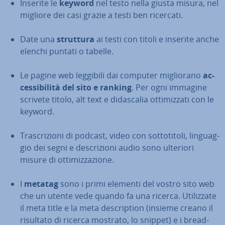
Inserite le
keyword
nel testo nella giusta misura, nel
migliore dei casi grazie a testi ben ricercati.
Date una
struttura
ai testi con titoli e inserite anche
elenchi puntati o tabelle.
Le pagine web leggibili dai computer mi­glio­ra­no
ac­
ces­si­bi­li­tà del sito e ranking
. Per ogni immagine
scrivete titolo, alt text e di­da­sca­lia ot­ti­miz­za­ti con le
keyword.
Tra­scri­zio­ni di podcast, video con sot­to­ti­to­li, lin­guag­
gio dei segni e de­scri­zio­ni audio sono ulteriori
misure di ot­ti­miz­za­zio­ne.
I
metatag
sono i primi elementi del vostro sito web
che un utente vede quando fa una ricerca. Uti­liz­za­te
il meta title e la meta de­scrip­tion (insieme creano il
risultato di ricerca mostrato, lo snippet) e i brea­d­