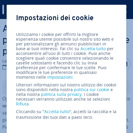
Digital Guide
Impostazioni dei cookie
Vai al contenuto prin­ci­pa­le
Aumentare la vi­si­bi­li­tà del
Utilizziamo i cookie per offrirti la migliore
proprio sito web: corso veloce
esperienza utente possibile sul nostro sito web e
per personalizzare gli annunci pubblicitari in
base ai tuoi interessi. Fai clic su
Accetta tutto
per
per iniziare
acconsentire all'uso di tutti i cookie. Puoi anche
scegliere quali cookie consentire selezionando le
La redazione di IONOS
Condividi 
Condiv
C
caselle sottostanti e facendo clic su Invia
15 ago 2023
preferenze per confermare le tue scelte. Puoi
modificare le tue preferenze in qualsiasi
momento nelle
impostazioni
.
Ulteriori informazioni sul nostro utilizzo dei cookie
Indice
sono disponibili nella nostra
politica sui cookie
e
nella nostra
politica sulla privacy
. I cookie
Og­gi­gior­no sono molte le persone che ge­sti­sco­no un sito
necessari verranno utilizzati anche se selezioni
Rifiuta
.
web, sia per lavoro sia pri­va­ta­men­te, anche se si tratta
Cliccando su "
Accetta tutto
", accetti la raccolta e la
sem­pli­ce­men­te di un piccolo blog. Molti siti web di
trasmissione dei tuoi dati a paesi terzi.
piccole e medie imprese si trovano però ancora agli inizi.
Per cambiare questa si­tua­zio­ne e mi­glio­ra­re il ranking di