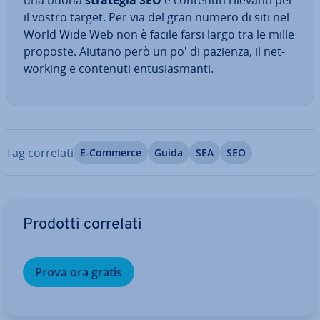
una buona
strategia SEO
e contenuti rilevanti per
il vostro target. Per via del gran numero di siti nel
World Wide Web non è facile farsi largo tra le mille
proposte. Aiutano però un po' di pazienza, il net­
wor­king e contenuti en­tu­sia­sman­ti.
Tag correlati
E-Commerce
Guida
SEA
SEO
Vai al menu prin­ci­pa­le
Prodotti correlati
Prova ora gratis