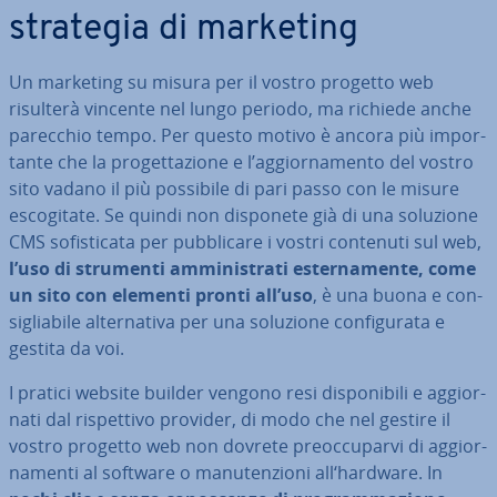
strategia di marketing
Un marketing su misura per il vostro progetto web
risulterà vincente nel lungo periodo, ma richiede anche
parecchio tempo. Per questo motivo è ancora più im­por­
tan­te che la pro­get­ta­zio­ne e l’ag­gior­na­men­to del vostro
sito vadano il più possibile di pari passo con le misure
esco­gi­ta­te. Se quindi non disponete già di una soluzione
CMS so­fi­sti­ca­ta per pub­bli­ca­re i vostri contenuti sul web,
l’uso di strumenti am­mi­ni­stra­ti ester­na­men­te, come
un sito con elementi pronti all’uso
, è una buona e con­
si­glia­bi­le al­ter­na­ti­va per una soluzione con­fi­gu­ra­ta e
gestita da voi.
I pratici website builder vengono resi di­spo­ni­bi­li e ag­gior­
na­ti dal ri­spet­ti­vo provider, di modo che nel gestire il
vostro progetto web non dovrete pre­oc­cu­par­vi di ag­gior­
na­men­ti al software o ma­nu­ten­zio­ni all‘hardware. In