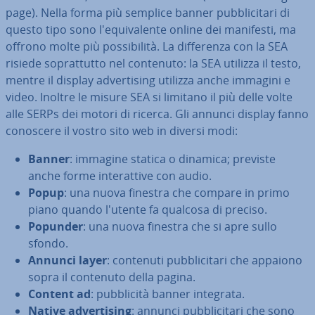
page). Nella forma più semplice banner pub­bli­ci­ta­ri di
questo tipo sono l'e­qui­va­len­te online dei manifesti, ma
offrono molte più pos­si­bi­li­tà. La dif­fe­ren­za con la SEA
risiede so­prat­tut­to nel contenuto: la SEA utilizza il testo,
mentre il display ad­ver­ti­sing utilizza anche immagini e
video. Inoltre le misure SEA si limitano il più delle volte
alle SERPs dei motori di ricerca. Gli annunci display fanno
conoscere il vostro sito web in diversi modi:
Banner
: immagine statica o dinamica; previste
anche forme in­te­rat­ti­ve con audio.
Popup
: una nuova finestra che compare in primo
piano quando l'utente fa qualcosa di preciso.
Popunder
: una nuova finestra che si apre sullo
sfondo.
Annunci layer
: contenuti pub­bli­ci­ta­ri che appaiono
sopra il contenuto della pagina.
Content ad
: pub­bli­ci­tà banner integrata.
Native ad­ver­ti­sing
: annunci pub­bli­ci­ta­ri che sono