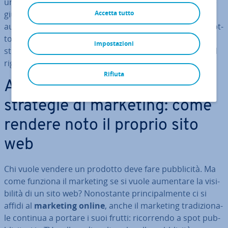
un sito web diventa sempre più im­por­tan­te applicare le
giuste strategie di marketing online. Chi desidera
Accetta tutto
aumentare la vi­si­bi­li­tà del proprio sito non dovrebbe sot­
to­va­lu­ta­re l’efficacia di SEA, SEO, social media e di altri
impostazioni
strumenti online. Vi forniamo un breve orien­ta­men­to al
riguardo.
Rifiuta
Adottare cor­ret­ta­men­te le
strategie di marketing: come
rendere noto il proprio sito
web
Chi vuole vendere un prodotto deve fare pub­bli­ci­tà. Ma
come funziona il marketing se si vuole aumentare la vi­si­
bi­li­tà di un sito web? No­no­stan­te prin­ci­pal­men­te ci si
affidi al
marketing online
, anche il marketing tra­di­zio­na­
le continua a portare i suoi frutti: ri­cor­ren­do a spot pub­