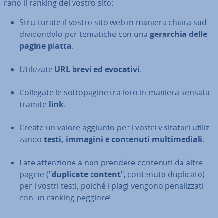
ra­no il ranking del vostro sito:
Strut­tu­ra­te il vostro sito web in maniera chiara sud­
di­vi­den­do­lo per tematiche con una
gerarchia delle
pagine piatta
.
Uti­liz­za­te
URL brevi ed evocativi
.
Collegate le sot­to­pa­gi­ne tra loro in maniera sensata
tramite
link
.
Create un valore aggiunto per i vostri vi­si­ta­to­ri uti­liz­
zan­do
testi, immagini e contenuti mul­ti­me­dia­li
.
Fate at­ten­zio­ne a non prendere contenuti da altre
pagine ("
duplicate content
", contenuto duplicato)
per i vostri testi, poiché i plagi vengono pe­na­liz­za­ti
con un ranking peggiore!