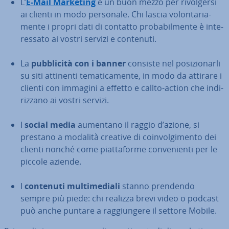
L’
E-Mail Marketing
è un buon mezzo per ri­vol­ger­si
ai clienti in modo personale. Chi lascia vo­lon­ta­ria­
men­te i propri dati di contatto pro­ba­bil­men­te è in­te­
res­sa­to ai vostri servizi e contenuti.
La
pub­bli­ci­tà con i banner
consiste nel po­si­zio­nar­li
su siti attinenti te­ma­ti­ca­men­te, in modo da attirare i
clienti con immagini a effetto e callto-action che in­di­
riz­za­no ai vostri servizi.
I
social media
aumentano il raggio d’azione, si
prestano a modalità creative di coin­vol­gi­men­to dei
clienti nonché come piat­ta­for­me con­ve­nien­ti per le
piccole aziende.
I
contenuti mul­ti­me­dia­li
stanno prendendo
sempre più piede: chi realizza brevi video o podcast
può anche puntare a rag­giun­ge­re il settore Mobile.