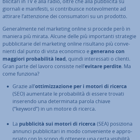
bli­ci­ta­ri in TV e alla radio, oltre che alla pub­bli­ci­tà su
giornali e manifesti, si con­tri­bui­sce no­te­vol­men­te ad
attirare l’at­ten­zio­ne dei con­su­ma­to­ri su un prodotto.
Ge­ne­ral­men­te nel marketing online si procede però in
maniera più mirata. Alcune delle più im­por­tan­ti strategie
pub­bli­ci­ta­rie del marketing online risultano più con­ve­
nien­ti dal punto di vista economico e
generano con
maggiori pro­ba­bi­li­tà lead
, quindi in­te­res­sa­ti o clienti.
Gran parte del lavoro consiste nell’
evitare perdite
. Ma
come funziona?
Grazie all’
ot­ti­miz­za­zio­ne per i motori di ricerca
(SEO) aumentate le pro­ba­bi­li­tà di essere trovati
inserendo una de­ter­mi­na­ta parola chiave
(“keyword”) in un motore di ricerca.
La
pub­bli­ci­tà sui motori di ricerca
(SEA) posiziona
annunci pub­bli­ci­ta­ri in modo con­ve­nien­te e ap­pro­
pria­to con lo scopo di ottenere una certa vi­si­bi­li­tà