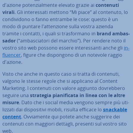
d'azione po­ten­zial­men­te elevato grazie ai
contenuti
virali
. Gli in­te­res­sa­ti mettono “Mi piace” al contenuto, lo
con­di­vi­do­no o fanno entrambe le cose: questo è un
modo di puntare l'at­ten­zio­ne sulla vostra azienda
tramite i contatti, i quali si tra­sfor­ma­no in
brand am­bas­
sa­dor
(“am­ba­scia­to­ri del marchio”). Per rendere noto il
vostro sito web possono essere in­te­res­san­ti anche gli
in­
fluen­cer
, figure che di­spon­go­no di un notevole raggio
d'azione.
Visto che anche in questo caso si tratta di contenuti,
valgono le stesse regole che si applicano al Content
Marketing. I contenuti con valore aggiunto do­vreb­be­ro
seguire una
strategia pia­ni­fi­ca­ta
in linea con le altre
misure
. Dato che i social media vengono sempre più uti­
liz­za­ti dai di­spo­si­ti­vi mobili, risulta efficace lo
snackable
content
. Ov­via­men­te qui potete anche suggerire dei
contenuti con maggiori dettagli, presenti sul vostro sito
web.