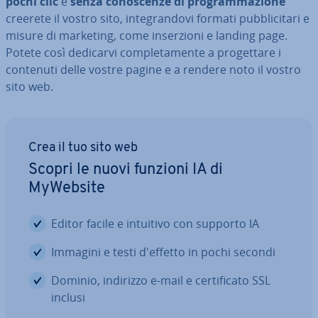
pochi clic
e
senza co­no­scen­ze di pro­gram­ma­zio­ne
creerete il vostro sito, in­te­gran­do­vi formati pub­bli­ci­ta­ri e
misure di marketing, come in­ser­zio­ni e landing page.
Potete così dedicarvi com­ple­ta­men­te a pro­get­ta­re i
contenuti delle vostre pagine e a rendere noto il vostro
sito web.
Crea il tuo sito web
Scopri le nuovi funzioni IA di
MyWebsite
Editor facile e intuitivo con supporto IA
Immagini e testi d'effetto in pochi secondi
Dominio, indirizzo e-mail e cer­ti­fi­ca­to SSL
inclusi