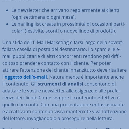
Le new­slet­ter che arrivano re­go­lar­men­te ai clienti
(ogni settimana o ogni mese).
Le mailing list create in pros­si­mi­tà di occasioni par­ti­
co­la­ri (festività, sconti o nuove linee di prodotti).
Una sfida dell'E-Mail Marketing è farsi largo nella so­vraf­
fol­la­ta casella di posta del de­sti­na­ta­rio. Lo spam e le e-
mail pub­bli­ci­ta­rie di altri con­cor­ren­ti rendono più dif­fi­
col­to­so prendere contatto con il cliente. Per poter
attirare l’at­ten­zio­ne del cliente in­nan­zi­tut­to deve risaltare
l'
oggetto dell’e-mail
. Na­tu­ral­men­te è im­por­tan­te anche
il contenuto. Gli
strumenti di analisi
con­sen­to­no di
adattare le vostre new­slet­ter alle esigenze e alle pre­fe­
ren­ze dei clienti. Come sempre il contenuto effettivo è
quello che conta. Con una pre­sen­ta­zio­ne en­tu­sia­sman­te
e ac­cat­ti­van­ti contenuti visivi man­ter­re­te viva l’at­ten­zio­ne
del lettore, in­vo­glian­do­lo a pro­se­gui­re nella lettura.