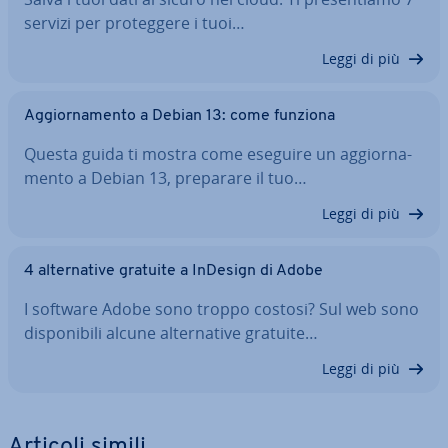
servizi per pro­teg­ge­re i tuoi…
Leggi di più
Ag­gior­na­men­to a Debian 13: come funziona
Questa guida ti mostra come eseguire un ag­gior­na­
men­to a Debian 13, preparare il tuo…
Leggi di più
4 al­ter­na­ti­ve gratuite a InDesign di Adobe
I software Adobe sono troppo costosi? Sul web sono
di­spo­ni­bi­li alcune al­ter­na­ti­ve gratuite…
Leggi di più
Articoli simili