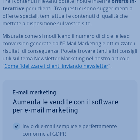
Tra i contenuti rilevanti potete inoltre inserire
offerte in­
te­rat­ti­ve
per i clienti. Tra questi ci sono sug­ge­ri­men­ti a
offerte speciali, temi attuali e contenuti di qualità che
mettete a di­spo­si­zio­ne sul vostro sito.
Misurate come si mo­di­fi­ca­no il numero di clic e le lead
con­ver­sion generate dall'E-Mail Marketing e ot­ti­miz­za­te i
risultati di con­se­guen­za. Potete trovare tanti altri consigli
utili sul tema New­slet­ter Marketing nel nostro articolo
“
Come fi­de­liz­za­re i clienti inviando new­slet­ter
”.
E-mail marketing
Aumenta le vendite con il software
per e-mail marketing
Invio di e-mail semplice e per­fet­ta­men­te
conforme al GDPR