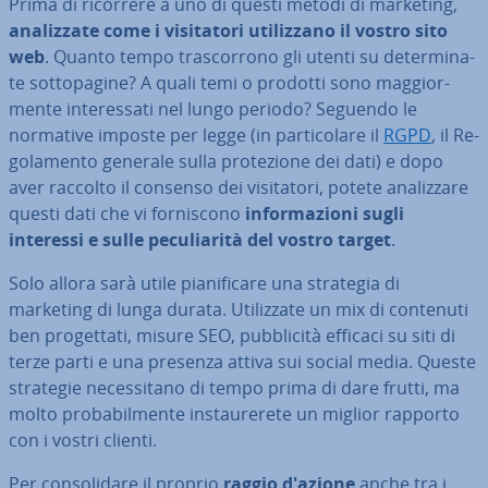
Prima di ricorrere a uno di questi metodi di marketing,
ana­liz­za­te come i vi­si­ta­to­ri uti­liz­za­no il vostro sito
web
. Quanto tempo tra­scor­ro­no gli utenti su de­ter­mi­na­
te sot­to­pa­gi­ne? A quali temi o prodotti sono mag­gior­
men­te in­te­res­sa­ti nel lungo periodo? Seguendo le
normative imposte per legge (in par­ti­co­la­re il
RGPD
, il Re­
go­la­men­to generale sulla pro­te­zio­ne dei dati) e dopo
aver raccolto il consenso dei vi­si­ta­to­ri, potete ana­liz­za­re
questi dati che vi for­ni­sco­no
in­for­ma­zio­ni sugli
interessi e sulle pe­cu­lia­ri­tà del vostro target
.
Solo allora sarà utile pia­ni­fi­ca­re una strategia di
marketing di lunga durata. Uti­liz­za­te un mix di contenuti
ben pro­get­ta­ti, misure SEO, pub­bli­ci­tà efficaci su siti di
terze parti e una presenza attiva sui social media. Queste
strategie ne­ces­si­ta­no di tempo prima di dare frutti, ma
molto pro­ba­bil­men­te in­stau­re­re­te un miglior rapporto
con i vostri clienti.
Per con­so­li­da­re il proprio
raggio d'azione
anche tra i