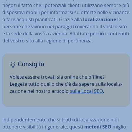
negozi il fatto che i po­ten­zia­li clienti uti­liz­za­no sempre più
di­spo­si­ti­vi mobili per in­for­mar­si su offerte nelle vicinanze
o fare acquisti pia­ni­fi­ca­ti. Grazie alla
lo­ca­liz­za­zio­ne
le
persone che vivono nei paraggi tro­ve­ran­no il vostro sito
e la sede della vostra azienda. Adattate perciò i contenuti
del vostro sito alla regione di per­ti­nen­za.
Consiglio
Volete essere trovati sia online che offline?
Leggete tutto quello che c'è da sapere sulla lo­ca­liz­
za­zio­ne nel nostro articolo
sulla Local SEO
.
In­di­pen­den­te­men­te che si tratti di lo­ca­liz­za­zio­ne o di
ottenere vi­si­bi­li­tà in generale, questi
metodi SEO
mi­glio­