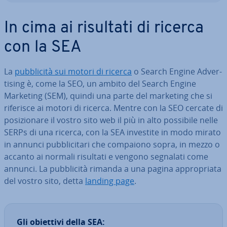
In cima ai risultati di ricerca
con la SEA
La
pub­bli­ci­tà sui motori di ricerca
o Search Engine Ad­ver­
ti­sing è, come la SEO, un ambito del Search Engine
Marketing (SEM), quindi una parte del marketing che si
riferisce ai motori di ricerca. Mentre con la SEO cercate di
po­si­zio­na­re il vostro sito web il più in alto possibile nelle
SERPs di una ricerca, con la SEA investite in modo mirato
in annunci pub­bli­ci­ta­ri che compaiono sopra, in mezzo o
accanto ai normali risultati e vengono segnalati come
annunci. La pub­bli­ci­tà rimanda a una pagina ap­pro­pria­ta
del vostro sito, detta
landing page
.
Gli obiettivi della SEA: