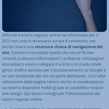
Affinché il vostro negozio online sia ot­ti­miz­za­to per il
SEO, non solo è ne­ces­sa­rio curare il contenuto, ma
anche creare una
struttura chiara di na­vi­ga­zio­ne del
sito
: l’utente trova subito quello che cerca? Riceve
rimandi a ulteriori in­for­ma­zio­ni? Le diverse sot­to­pa­gi­ne
do­vreb­be­ro essere collegate tra di loro in modo in­tel­li­
gen­te. Inoltre decisivo per il po­si­zio­na­men­to su Google è
un uso fun­zio­na­le del sito da parte dell’utente. Così nella
va­lu­ta­zio­ne delle pagine rientra anche la vi­sua­liz­za­zio­ne
sui diversi di­spo­si­ti­vi mobili grazie al co­sid­det­to re­spon­
si­ve design. Qui alcuni consigli per l’ot­ti­miz­za­zio­ne del
vostro negozio online:
Curate la grafica, la vi­sua­liz­za­zio­ne per i di­spo­si­ti­vi