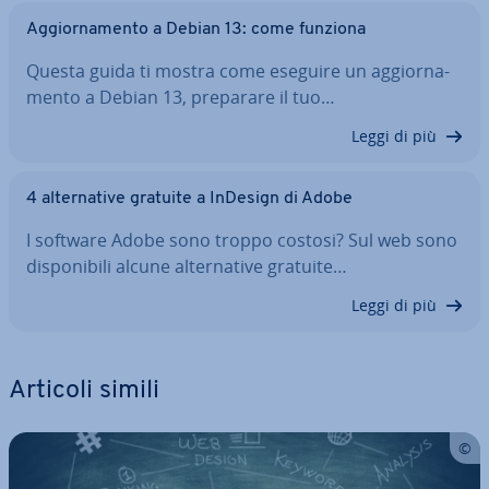
Ag­gior­na­men­to a Debian 13: come funziona
Questa guida ti mostra come eseguire un ag­gior­na­
men­to a Debian 13, preparare il tuo…
Leggi di più
4 al­ter­na­ti­ve gratuite a InDesign di Adobe
I software Adobe sono troppo costosi? Sul web sono
di­spo­ni­bi­li alcune al­ter­na­ti­ve gratuite…
Leggi di più
Articoli simili