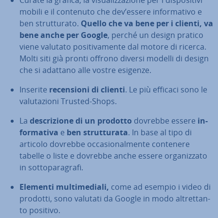
mobili e il contenuto che dev’essere in­for­ma­ti­vo e
ben strut­tu­ra­to.
Quello che va bene per i clienti, va
bene anche per Google
, perché un design pratico
viene valutato po­si­ti­va­men­te dal motore di ricerca.
Molti siti già pronti offrono diversi modelli di design
che si adattano alle vostre esigenze.
Inserite
re­cen­sio­ni di clienti
. Le più efficaci sono le
va­lu­ta­zio­ni Trusted-Shops.
La
de­scri­zio­ne di un prodotto
dovrebbe essere
in­
for­ma­ti­va
e
ben strut­tu­ra­ta
. In base al tipo di
articolo dovrebbe oc­ca­sio­nal­men­te contenere
tabelle o liste e dovrebbe anche essere or­ga­niz­za­to
in sot­to­pa­ra­gra­fi.
Elementi mul­ti­me­dia­li,
come ad esempio i video di
prodotti, sono valutati da Google in modo al­tret­tan­
to positivo.