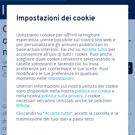
Digital Guide
Impostazioni dei cookie
Vai al contenuto prin­ci­pa­le
Ot­ti­miz­za­re un negozio
Utilizziamo i cookie per offrirti la migliore
online: mi­glio­ra­re il po­si­zio­na­
esperienza utente possibile sul nostro sito web e
per personalizzare gli annunci pubblicitari in
base ai tuoi interessi. Fai clic su
Accetta tutto
per
men­to su Google con il SEO
acconsentire all'uso di tutti i cookie. Puoi anche
scegliere quali cookie consentire selezionando le
La redazione di IONOS
caselle sottostanti e facendo clic su Invia
Condividi via Facebook
Condividi via Twitter
Condividi via Li
04 feb 2019
preferenze per confermare le tue scelte. Puoi
modificare le tue preferenze in qualsiasi
6 mins
momento nelle
impostazioni
.
Ulteriori informazioni sul nostro utilizzo dei cookie
sono disponibili nella nostra
politica sui cookie
e
Indice
nella nostra
politica sulla privacy
. I cookie
necessari verranno utilizzati anche se selezioni
Rifiuta
.
Grazie a un’ot­ti­miz­za­zio­ne SEO è possibile ampliare la
clientela di un e-commerce, poiché molti utenti cercano i
Cliccando su "
Accetta tutto
", accetti la raccolta e la
trasmissione dei tuoi dati a paesi terzi.
prodotti de­si­de­ra­ti su Google e altri motori di ricerca
come Bing e Yahoo. Quanto più la vostra offerta appare