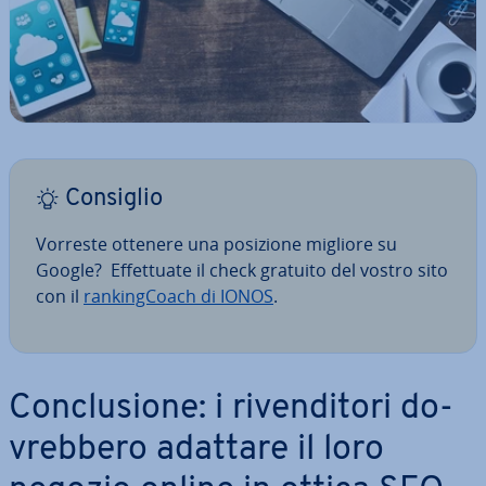
Consiglio
Vorreste ottenere una posizione migliore su
Google? Ef­fet­tua­te il check gratuito del vostro sito
con il
ran­kin­g­Coach di IONOS
.
Con­clu­sio­ne: i ri­ven­di­to­ri do­
vreb­be­ro adattare il loro