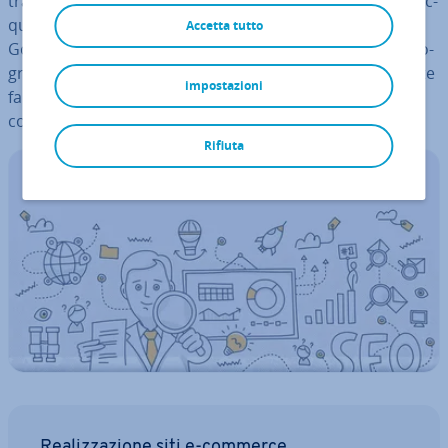
tra i primi risultati di ricerca, tanto più è facile attirare ac­
qui­ren­ti. Per ot­ti­miz­za­re il vostro negozio online su
Accetta tutto
Google, non vi servono né co­no­scen­ze par­ti­co­la­ri di pro­
gram­ma­zio­ne né di marketing. Vi sveliamo a cosa dovete
impostazioni
fare at­ten­zio­ne per mi­glio­ra­re il vostro negozio online
con il SEO.
Rifiuta
Rea­liz­za­zio­ne siti e-commerce