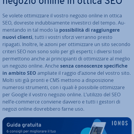
negozio online in ottica SEO
Se volete ot­ti­miz­za­re il vostro negozio online in ottica
SEO, dovreste in­dub­bia­men­te in­ve­stir­ci del tempo. Au­
men­tan­do in tal modo la
pos­si­bi­li­tà di rag­giun­ge­re
nuovi clienti
, tutti i vostri sforzi verranno presto
ripagati. Inoltre, le azioni per ot­ti­miz­za­re un sito secondo
criteri SEO non sono solo per gli esperti; i diversi tool
per­met­to­no anche ai prin­ci­pian­ti di ot­ti­miz­za­re al meglio
un negozio online. Anche
senza co­no­scen­ze spe­ci­fi­che
in ambito SEO
ampliate il raggio d’azione del vostro sito.
Molti siti già pronti e CMS mettono a di­spo­si­zio­ne
numerosi strumenti, con i quali è possibile ot­ti­miz­za­re
per Google il vostro negozio online. L’utilizzo del SEO
nell’e-commerce conviene davvero e tutti i gestori di
negozi online do­vreb­be­ro farne uso.