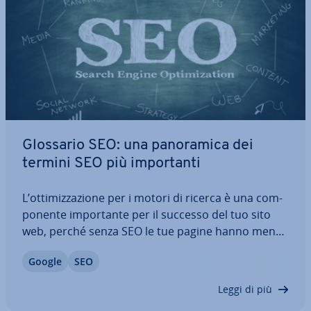
Glossario SEO: una pa­no­ra­mi­ca dei
termini SEO più im­por­tan­ti
L’ot­ti­miz­za­zio­ne per i motori di ricerca è una com­
po­nen­te im­por­tan­te per il successo del tuo sito
web, perché senza SEO le tue pagine hanno meno
pro­ba­bi­li­tà di essere vi­sua­liz­za­te su Google e sugli
Google
SEO
altri motori di ricerca. Tuttavia, i numerosi termini
SEO possono creare…
Leggi di più