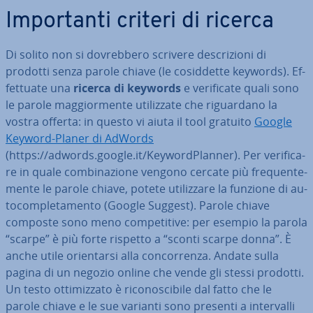
Im­por­tan­ti criteri di ricerca
Di solito non si do­vreb­be­ro scrivere de­scri­zio­ni di
prodotti senza parole chiave (le co­sid­det­te keywords). Ef­
fet­tua­te una
ricerca di keywords
e ve­ri­fi­ca­te quali sono
le parole mag­gior­men­te uti­liz­za­te che ri­guar­da­no la
vostra offerta: in questo vi aiuta il tool gratuito
Google
Keyword-Planer di AdWords
(https://adwords.google.it/Key­word­Plan­ner). Per ve­ri­fi­ca­
re in quale com­bi­na­zio­ne vengono cercate più fre­quen­te­
men­te le parole chiave, potete uti­liz­za­re la funzione di au­
to­com­ple­ta­men­to (Google Suggest). Parole chiave
composte sono meno com­pe­ti­ti­ve: per esempio la parola
“scarpe” è più forte rispetto a “sconti scarpe donna”. È
anche utile orien­tar­si alla con­cor­ren­za. Andate sulla
pagina di un negozio online che vende gli stessi prodotti.
Un testo ot­ti­miz­za­to è ri­co­no­sci­bi­le dal fatto che le
parole chiave e le sue varianti sono presenti a in­ter­val­li