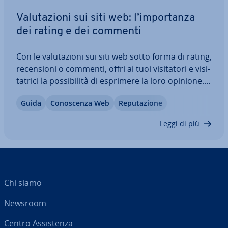
Va­lu­ta­zio­ni sui siti web: l’im­por­tan­za
dei rating e dei commenti
Con le va­lu­ta­zio­ni sui siti web sotto forma di rating,
re­cen­sio­ni o commenti, offri ai tuoi vi­si­ta­to­ri e vi­si­
ta­tri­ci la pos­si­bi­li­tà di esprimere la loro opinione.
Inoltre, aumenti la fiducia nella tua offerta. Scopri
Guida
Co­no­scen­za Web
Re­pu­ta­zio­ne
nel nostro articolo perché le va­lu­ta­zio­ni sui siti
web…
Leggi di più
Chi siamo
Newsroom
Centro As­si­sten­za