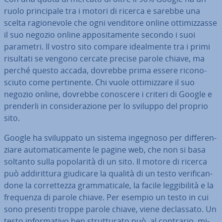
ruolo prin­ci­pa­le tra i motori di ricerca e sarebbe una
scelta ra­gio­ne­vo­le che ogni venditore online ot­ti­miz­zas­se
il suo negozio online ap­po­si­ta­men­te secondo i suoi
parametri. Il vostro sito compare ideal­men­te tra i primi
risultati se vengono cercate precise parole chiave, ma
perché questo accada, dovrebbe prima essere ri­co­no­
sciu­to come per­ti­nen­te. Chi vuole ot­ti­miz­za­re il suo
negozio online, dovrebbe conoscere i criteri di Google e
prenderli in con­si­de­ra­zio­ne per lo sviluppo del proprio
sito.
Google ha svi­lup­pa­to un sistema ingegnoso per dif­fe­ren­
zia­re au­to­ma­ti­ca­men­te le pagine web, che non si basa
soltanto sulla po­po­la­ri­tà di un sito. Il motore di ricerca
può ad­di­rit­tu­ra giudicare la qualità di un testo ve­ri­fi­can­
do­ne la cor­ret­tez­za gram­ma­ti­ca­le, la facile leg­gi­bi­li­tà e la
frequenza di parole chiave. Per esempio un testo in cui
sono presenti troppe parole chiave, viene de­clas­sa­to. Un
testo in­for­ma­ti­vo ben strut­tu­ra­to può, al contrario, mi­