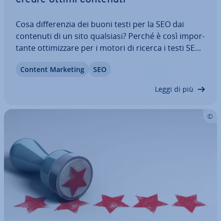
Cosa dif­fe­ren­zia dei buoni testi per la SEO dai
contenuti di un sito qualsiasi? Perché è così im­por­
tan­te ot­ti­miz­za­re per i motori di ricerca i testi SEO
presenti sul proprio sito web? Seguendo questi
Content Marketing
SEO
undici consigli sull’ot­ti­miz­za­zio­ne delle parole
chiave, sui contenuti duplicati…
Leggi di più