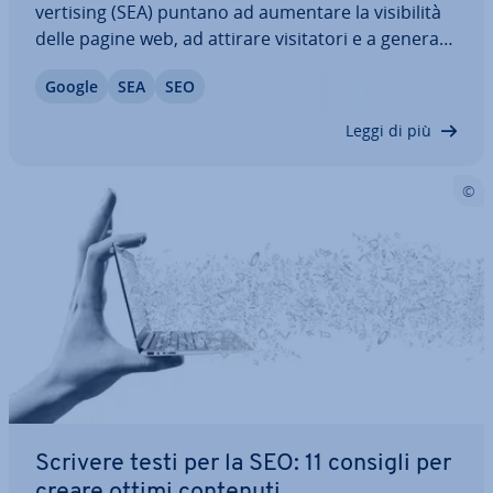
ver­ti­sing (SEA) puntano ad aumentare la vi­si­bi­li­tà
delle pagine web, ad attirare vi­si­ta­to­ri e a generare
una con­ver­sion alta. Questi due ambiti della SEM
Google
SEA
SEO
non vanno quindi trattati in modo separato.
Soltanto la giusta com­bi­na­zio­ne…
Leggi di più
Scrivere testi per la SEO: 11 consigli per
creare ottimi contenuti