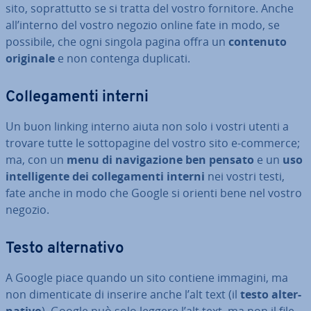
sito, so­prat­tut­to se si tratta del vostro fornitore. Anche
all’interno del vostro negozio online fate in modo, se
possibile, che ogni singola pagina offra un
contenuto
originale
e non contenga duplicati.
Col­le­ga­men­ti interni
Un buon linking interno aiuta non solo i vostri utenti a
trovare tutte le sot­to­pa­gi­ne del vostro sito e-commerce;
ma, con un
menu di na­vi­ga­zio­ne ben pensato
e un
uso
in­tel­li­gen­te dei col­le­ga­men­ti interni
nei vostri testi,
fate anche in modo che Google si orienti bene nel vostro
negozio.
Testo al­ter­na­ti­vo
A Google piace quando un sito contiene immagini, ma
non di­men­ti­ca­te di inserire anche l’alt text (il
testo al­ter­
na­ti­vo
). Google può solo leggere l’alt text, ma non il file