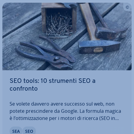
SEO tools: 10 strumenti SEO a
confronto
Se volete davvero avere successo sul web, non
potete pre­scin­de­re da Google. La formula magica
è l’ot­ti­miz­za­zio­ne per i motori di ricerca (SEO in
breve). Mentre qualche anno fa questa di­sci­pli­na
SEA
SEO
del marketing era con­si­de­ra­ta una co­no­scen­za