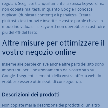
regolari. Scegliete tran­quil­la­men­te la stessa keyword ma
non copiate mai testi, in quanto Google riconosce i
duplicati (duplicate content) e li penalizza. Create
piuttosto testi nuovi e inserite le vostre parole chiave in
modo in­di­vi­dua­le. Le keyword non do­vreb­be­ro co­sti­tui­re
più del 4% del testo.
Altre misure per ot­ti­miz­za­re il
vostro negozio online
Insieme alle parole chiave anche altre parti del sito sono
im­por­tan­ti per il po­si­zio­na­men­to del vostro sito su
Google. I seguenti elementi della vostra offerta web do­
vreb­be­ro essere ot­ti­miz­za­ti di con­se­guen­za:
De­scri­zio­ni dei prodotti
Non copiate mai la de­scri­zio­ne dei prodotti di un altro