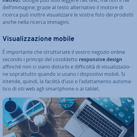
dell’immagine; grazie al testo al­ter­na­ti­vo il motore di
ricerca può inoltre vi­sua­liz­za­re le vostre foto dei prodotti
anche nella ricerca immagini.
Vi­sua­liz­za­zio­ne mobile
È im­por­tan­te che strut­tu­ria­te il vostro negozio online
secondo i principi del co­sid­det­to
re­spon­si­ve design
affinché non ci siano disturbi e dif­fi­col­tà di vi­sua­liz­za­zio­
ne so­prat­tut­to quando si usano i di­spo­si­ti­vi mobili. Si
intende, quindi, la facilità d’uso e l’adat­ta­men­to au­to­ma­
ti­co di siti web agli smart­pho­ne o ai tablet.