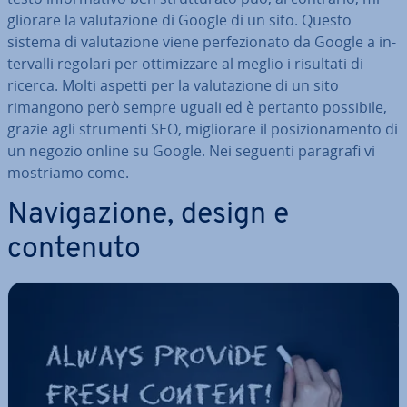
glio­ra­re la va­lu­ta­zio­ne di Google di un sito. Questo
sistema di va­lu­ta­zio­ne viene per­fe­zio­na­to da Google a in­
ter­val­li regolari per ot­ti­miz­za­re al meglio i risultati di
ricerca. Molti aspetti per la va­lu­ta­zio­ne di un sito
rimangono però sempre uguali ed è pertanto possibile,
grazie agli strumenti SEO, mi­glio­ra­re il po­si­zio­na­men­to di
un negozio online su Google. Nei seguenti paragrafi vi
mostriamo come.
Na­vi­ga­zio­ne, design e
contenuto