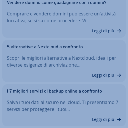
Vendere domini: come gua­da­gna­re con i domini?
Comprare e vendere domini può essere un'at­ti­vi­tà
lucrativa, se si sa come procedere. Vi…
Leggi di più
5 al­ter­na­ti­ve a Nextcloud a confronto
Scopri le migliori al­ter­na­ti­ve a Nextcloud, ideali per
diverse esigenze di ar­chi­via­zio­ne…
Leggi di più
I 7 migliori servizi di backup online a confronto
Salva i tuoi dati al sicuro nel cloud. Ti pre­sen­tia­mo 7
servizi per pro­teg­ge­re i tuoi…
Leggi di più