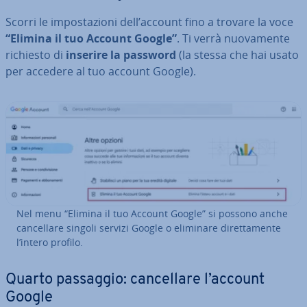
Scorri le im­po­sta­zio­ni dell’account fino a trovare la voce
“Elimina il tuo Account Google”
. Ti verrà nuo­va­men­te
richiesto di
inserire la password
(la stessa che hai usato
per accedere al tuo account Google).
Nel menu “Elimina il tuo Account Google” si possono anche
can­cel­la­re singoli servizi Google o eliminare di­ret­ta­men­te
l’intero profilo.
Quarto passaggio: can­cel­la­re l’account
Google