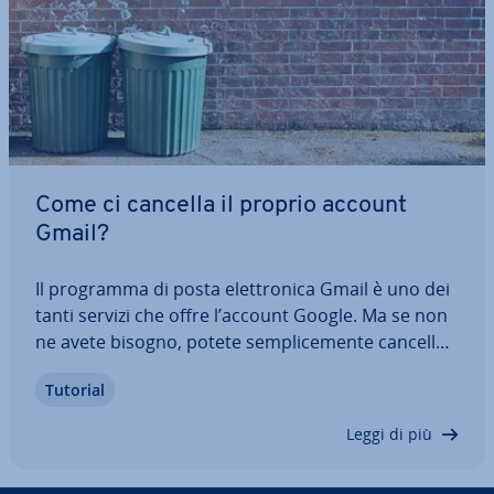
Come ci cancella il proprio account
Gmail?
Il programma di posta elet­tro­ni­ca Gmail è uno dei
tanti servizi che offre l’account Google. Ma se non
ne avete bisogno, potete sem­pli­ce­men­te can­cel­la­
re l’account Gmail. Non dovrete ri­nun­cia­re ad altri
Tutorial
servizi, come Google Drive o Google Play Store,
poiché gli altri servizi e i…
Leggi di più