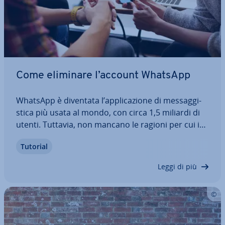
Come eliminare l’account WhatsApp
WhatsApp è diventata l’ap­pli­ca­zio­ne di mes­sag­gi­
sti­ca più usata al mondo, con circa 1,5 miliardi di
utenti. Tuttavia, non mancano le ragioni per cui in
molti can­cel­la­no i propri account WhatsApp: un
Tutorial
ruolo im­por­tan­te giocano, so­prat­tut­to, le pre­oc­cu­
pa­zio­ni relative alla pro­te­zio­ne…
Leggi di più