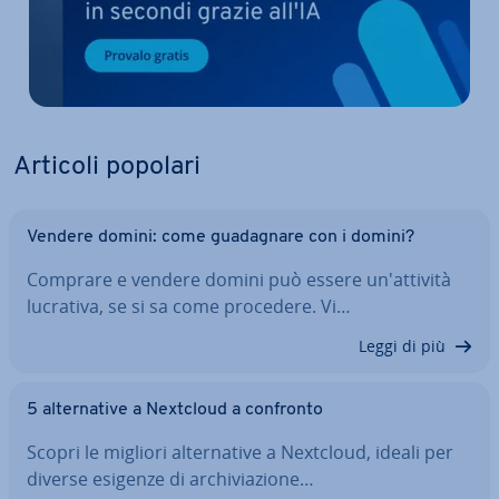
Articoli popolari
Vendere domini: come gua­da­gna­re con i domini?
Comprare e vendere domini può essere un'at­ti­vi­tà
lucrativa, se si sa come procedere. Vi…
Leggi di più
5 al­ter­na­ti­ve a Nextcloud a confronto
Scopri le migliori al­ter­na­ti­ve a Nextcloud, ideali per
diverse esigenze di ar­chi­via­zio­ne…