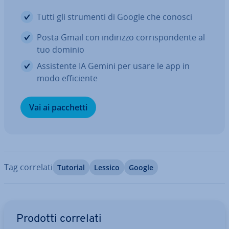
Tutti gli strumenti di Google che conosci
Posta Gmail con indirizzo cor­ri­spon­den­te al
tuo dominio
As­si­sten­te IA Gemini per usare le app in
modo ef­fi­cien­te
Vai ai pacchetti
Tag correlati
Tutorial
Lessico
Google
Vai al menu prin­ci­pa­le
Prodotti correlati