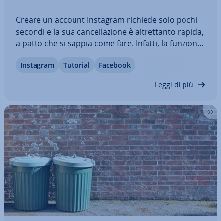
Creare un account Instagram richiede solo pochi
secondi e la sua can­cel­la­zio­ne è al­tret­tan­to rapida,
a patto che si sappia come fare. Infatti, la funzione
apposita non è così facile da trovare. Ti mostriamo
Instagram
Tutorial
Facebook
come procedere per rimuovere de­fi­ni­ti­va­men­te
dalla rete tutte le tue…
Leggi di più