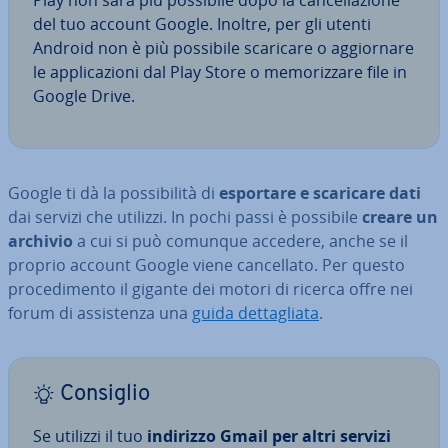
Play non sarà più possibile dopo la can­cel­la­zio­ne
del tuo account Google. Inoltre, per gli utenti
Android non è più possibile scaricare o ag­gior­na­re
le ap­pli­ca­zio­ni dal Play Store o me­mo­riz­za­re file in
Google Drive.
Google ti dà la pos­si­bi­li­tà di
esportare e scaricare dati
dai servizi che utilizzi. In pochi passi è possibile
creare un
archivio
a cui si può comunque accedere, anche se il
proprio account Google viene can­cel­la­to. Per questo
pro­ce­di­men­to il gigante dei motori di ricerca offre nei
forum di as­si­sten­za una
guida det­ta­glia­ta
.
Consiglio
Se utilizzi il tuo
indirizzo Gmail per altri servizi