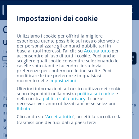
Digital Guide
Impostazioni dei cookie
Vai al contenuto prin­ci­pa­le
Can­cel­la­re l’account Google:
Utilizziamo i cookie per offrirti la migliore
una guida
esperienza utente possibile sul nostro sito web e
per personalizzare gli annunci pubblicitari in
base ai tuoi interessi. Fai clic su
Accetta tutto
per
La redazione di IONOS
acconsentire all'uso di tutti i cookie. Puoi anche
Condividi via Facebook
Condividi via Twitter
Condividi via Li
26 mar 2025
scegliere quali cookie consentire selezionando le
5 mins
caselle sottostanti e facendo clic su Invia
preferenze per confermare le tue scelte. Puoi
modificare le tue preferenze in qualsiasi
momento nelle
impostazioni
.
Indice
Ulteriori informazioni sul nostro utilizzo dei cookie
sono disponibili nella nostra
politica sui cookie
e
Puoi
can­cel­la­re il tuo account Google in qualsiasi
nella nostra
politica sulla privacy
. I cookie
necessari verranno utilizzati anche se selezioni
momento
, ma devi tenere conto che potresti non essere
Rifiuta
.
in grado di re­cu­pe­rar­lo se cambierai idea. In par­ti­co­la­re,
Cliccando su "
Accetta tutto
", accetti la raccolta e la
le in­for­ma­zio­ni personali associate al tuo account, di
trasmissione dei tuoi dati a paesi terzi.
solito, saranno scomparse una volta re­cu­pe­ra­to
l’account.