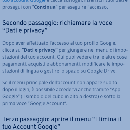
tuo account Google
e clicca sul login. Inserisci i tuoi dati e
prosegui con “
Continua
” per eseguire l’accesso.
Secondo passaggio: ri­chia­ma­re la voce
“Dati e privacy”
Dopo aver ef­fet­tua­to l’accesso al tuo profilo Google,
clicca su
“Dati e privacy”
per giungere nel menu di im­po­
sta­zio­ni del tuo account. Qui puoi vedere tra le altre cose
pagamenti, acquisti e ab­bo­na­men­ti, mo­di­fi­ca­re le im­po­
sta­zio­ni di lingua o gestire lo spazio su Google Drive.
Se il menu prin­ci­pa­le dell’account non appare subito
dopo il login, è possibile accedervi anche tramite “App
Google” (il simbolo del cubo in alto a destra) e sotto la
prima voce “Google Account”.
Terzo passaggio: aprire il menu “Elimina il
tuo Account Google”