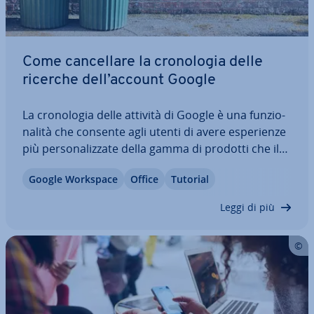
Come can­cel­la­re la cro­no­lo­gia delle
ricerche dell’account Google
La cro­no­lo­gia delle attività di Google è una fun­zio­
na­li­tà che consente agli utenti di avere espe­rien­ze
più per­so­na­liz­za­te della gamma di prodotti che il
motore di ricerca mette a loro di­spo­si­zio­ne. Tutte
Google Workspace
Office
Tutorial
le attività dell’account utente vengono infatti
tracciate e vi­sua­liz­za­te in…
Leggi di più