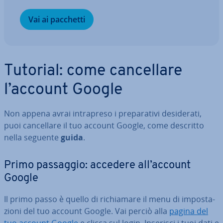
Vai ai pacchetti
Tutorial: come can­cel­la­re
l’account Google
Non appena avrai in­tra­pre­so i pre­pa­ra­ti­vi de­si­de­ra­ti,
puoi can­cel­la­re il tuo account Google, come descritto
nella seguente
guida
.
Primo passaggio: accedere all’account
Google
Il primo passo è quello di ri­chia­ma­re il menu di im­po­sta­
zio­ni del tuo account Google. Vai perciò alla
pagina del