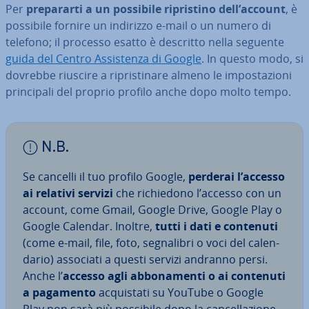
Per
pre­pa­rar­ti a un possibile ri­pri­sti­no dell’account
, è
possibile fornire un indirizzo e-mail o un numero di
telefono; il processo esatto è descritto nella seguente
guida del Centro As­si­sten­za di Google
. In questo modo, si
dovrebbe riuscire a ri­pri­sti­na­re almeno le im­po­sta­zio­ni
prin­ci­pa­li del proprio profilo anche dopo molto tempo.
N.B.
Se cancelli il tuo profilo Google,
perderai l’accesso
ai relativi servizi
che ri­chie­do­no l’accesso con un
account, come Gmail, Google Drive, Google Play o
Google Calendar. Inoltre,
tutti i dati e contenuti
(come e-mail, file, foto, se­gna­li­bri o voci del ca­len­
da­rio) associati a questi servizi andranno persi.
Anche l’
accesso agli ab­bo­na­men­ti o ai contenuti
a pagamento
ac­qui­sta­ti su YouTube o Google