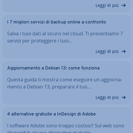
Leggi di più
I 7 migliori servizi di backup online a confronto
Salva i tuoi dati al sicuro nel cloud. Ti pre­sen­tia­mo 7
servizi per pro­teg­ge­re i tuoi…
Leggi di più
Ag­gior­na­men­to a Debian 13: come funziona
Questa guida ti mostra come eseguire un ag­gior­na­
men­to a Debian 13, preparare il tuo…
Leggi di più
4 al­ter­na­ti­ve gratuite a InDesign di Adobe
I software Adobe sono troppo costosi? Sul web sono
di­spo­ni­bi­li alcune al­ter­na­ti­ve gratuite…