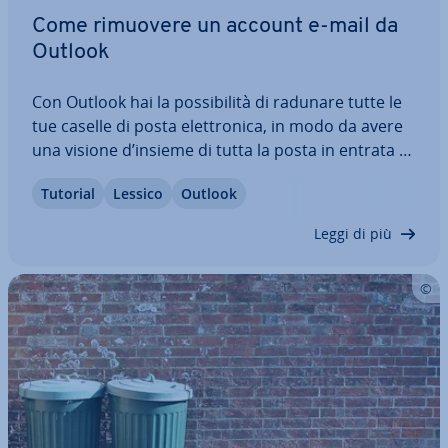
Come rimuovere un account e-mail da
Outlook
Con Outlook hai la pos­si­bi­li­tà di radunare tutte le
tue caselle di posta elet­tro­ni­ca, in modo da avere
una visione d’insieme di tutta la posta in entrata e
in uscita. Il software sem­pli­fi­ca la gestione di più
Tutorial
Lessico
Outlook
account, non solo quelli di Microsoft, ma anche di
altri provider di…
Leggi di più