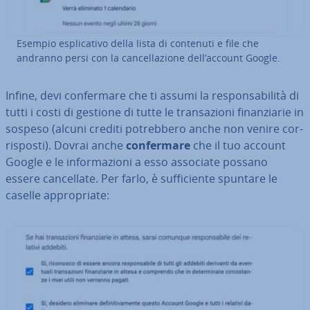
Esempio espli­ca­ti­vo della lista di contenuti e file che
andranno persi con la can­cel­la­zio­ne dell’account Google.
Infine, devi con­fer­ma­re che ti assumi la re­spon­sa­bi­li­tà di
tutti i costi di gestione di tutte le tran­sa­zio­ni fi­nan­zia­rie in
sospeso (alcuni crediti po­treb­be­ro anche non venire cor­
ri­spo­sti). Dovrai anche
con­fer­ma­re
che il tuo account
Google e le in­for­ma­zio­ni a esso associate possano
essere can­cel­la­te. Per farlo, è suf­fi­cien­te spuntare le
caselle ap­pro­pria­te: