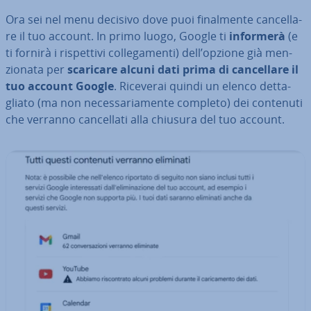
Ora sei nel menu decisivo dove puoi fi­nal­men­te can­cel­la­
re il tuo account. In primo luogo, Google ti
informerà
(e
ti fornirà i ri­spet­ti­vi col­le­ga­men­ti) dell’opzione già men­
zio­na­ta per
scaricare alcuni dati prima di can­cel­la­re il
tuo account Google
. Riceverai quindi un elenco det­ta­
glia­to (ma non ne­ces­sa­ria­men­te completo) dei contenuti
che verranno can­cel­la­ti alla chiusura del tuo account.