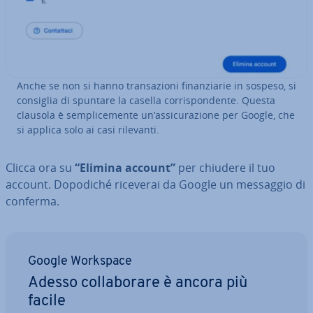
Anche se non si hanno tran­sa­zio­ni fi­nan­zia­rie in sospeso, si
consiglia di spuntare la casella cor­ri­spon­den­te. Questa
clausola è sem­pli­ce­men­te un’as­si­cu­ra­zio­ne per Google, che
si applica solo ai casi rilevanti.
Clicca ora su
“Elimina account”
per chiudere il tuo
account. Dopodiché riceverai da Google un messaggio di
conferma.
Google Workspace
Adesso col­la­bo­ra­re è ancora più
facile