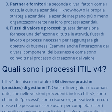
Partner e fornitori:
a seconda di vari fattori come i
costi, la cultura aziendale, il know-how o la propria
strategia aziendale, le aziende integrano più o meno
or­ga­niz­za­zio­ni terze nei loro processi aziendali.
Flussi di valore e processi:
questa di­men­sio­ne
fornisce una de­fi­ni­zio­ne di tutte le attività, flussi di
lavoro e processi necessari per rag­giun­ge­re gli
obiettivi di business. Esamina anche l’in­te­ra­zio­ne dei
diversi com­po­nen­ti del business e come sono
coinvolti nel processo di creazione del valore.
Quali sono i processi ITIL v4?
ITIL v4 definisce un totale di
34 diverse pratiche
(practices) di gestione IT
. Queste linee guida rac­co­man­
da­te, che nelle versioni pre­ce­den­ti, inclusa ITIL v3, sono
chiamate “processi”, sono risorse or­ga­niz­za­ti­ve in­ter­con­
nes­se che possono essere usate per com­ple­ta­re certi
compiti o rag­giun­ge­re certi obiettivi. Per ogni pratica, il