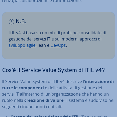
ren­za, la col­la­bo­ra­zio­ne e l’au­to­ma­zio­ne.
N.B.
ITIL v4 si basa su un mix di pratiche con­so­li­da­te di
gestione dei servizi IT e sui moderni approcci di
sviluppo agile
, lean e
DevOps
.
Cos’è il Service Value System di ITIL v4?
Il Service Value System di ITIL v4 descrive l’
in­te­ra­zio­ne di
tutte le com­po­nen­ti
e delle attività di gestione dei
servizi IT all’interno di un’or­ga­niz­za­zio­ne che hanno un
ruolo nella
creazione di valore
. Il sistema è suddiviso nei
seguenti cinque punti centrali: