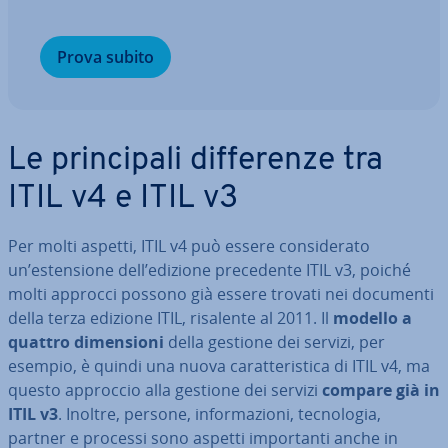
Prova subito
Le prin­ci­pa­li dif­fe­ren­ze tra
ITIL v4 e ITIL v3
Per molti aspetti, ITIL v4 può essere con­si­de­ra­to
un’esten­sio­ne dell’edizione pre­ce­den­te ITIL v3, poiché
molti approcci possono già essere trovati nei documenti
della terza edizione ITIL, risalente al 2011. Il
modello a
quattro di­men­sio­ni
della gestione dei servizi, per
esempio, è quindi una nuova ca­rat­te­ri­sti­ca di ITIL v4, ma
questo approccio alla gestione dei servizi
compare già in
ITIL v3
. Inoltre, persone, in­for­ma­zio­ni, tec­no­lo­gia,
partner e processi sono aspetti im­por­tan­ti anche in