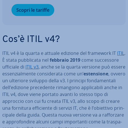
Scopri le tariffe
Cos’è ITIL v4?
ITIL v4 è la quarta e attuale edizione del framework IT
ITIL
.
È stata pub­bli­ca­ta nel
febbraio 2019
come suc­ces­so­re
ufficiale di
ITIL v3
, anche se la quarta versione può essere
es­sen­zial­men­te con­si­de­ra­ta come un’
esten­sio­ne
, ovvero
un ulteriore sviluppo della v3. I principi fon­da­men­ta­li
dell’edizione pre­ce­den­te rimangono ap­pli­ca­bi­li anche in
ITIL v4, dove viene portato avanti lo stesso tipo di
approccio con cui fu creata ITIL v3, allo scopo di creare
una fornitura ef­fi­cien­te di servizi IT, che è l’obiettivo prin­
ci­pa­le della guida. Questa nuova versione va a raf­for­za­re
e ap­pro­fon­di­re alcuni campi im­por­tan­ti come la tra­spa­