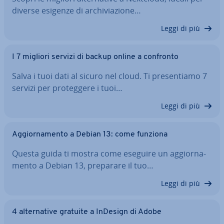
diverse esigenze di ar­chi­via­zio­ne…
Leggi di più
I 7 migliori servizi di backup online a confronto
Salva i tuoi dati al sicuro nel cloud. Ti pre­sen­tia­mo 7
servizi per pro­teg­ge­re i tuoi…
Leggi di più
Ag­gior­na­men­to a Debian 13: come funziona
Questa guida ti mostra come eseguire un ag­gior­na­
men­to a Debian 13, preparare il tuo…
Leggi di più
4 al­ter­na­ti­ve gratuite a InDesign di Adobe