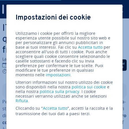
Digital Guide
Impostazioni dei cookie
Vai al contenuto prin­ci­pa­le
ITIL v4: una pa­no­ra­mi­ca della
Utilizziamo i cookie per offrirti la migliore
quarta edizione del
esperienza utente possibile sul nostro sito web e
per personalizzare gli annunci pubblicitari in
base ai tuoi interessi. Fai clic su
Accetta tutto
per
framework per servizi IT
acconsentire all'uso di tutti i cookie. Puoi anche
scegliere quali cookie consentire selezionando le
La redazione di IONOS
caselle sottostanti e facendo clic su Invia
Condividi via Facebook
Condividi via Twitter
Condividi via Li
24 ago 2021
preferenze per confermare le tue scelte. Puoi
modificare le tue preferenze in qualsiasi
7 mins
momento nelle
impostazioni
.
Ulteriori informazioni sul nostro utilizzo dei cookie
sono disponibili nella nostra
politica sui cookie
e
Indice
nella nostra
politica sulla privacy
. I cookie
necessari verranno utilizzati anche se selezioni
Rifiuta
.
Per più di tre decenni, ITIL (In­for­ma­tion Tech­no­lo­gy In­fra­
struc­tu­re Library) ha fornito ai re­spon­sa­bi­li e ai fornitori
Cliccando su "
Accetta tutto
", accetti la raccolta e la
trasmissione dei tuoi dati a paesi terzi.
di servizi IT, come i
managed service provider
, un
quadro
completo con best practice su misura
. Questa guida IT