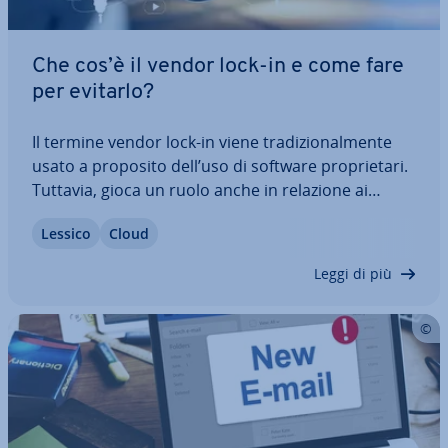
Che cos’è il vendor lock-in e come fare
per evitarlo?
Il termine vendor lock-in viene tra­di­zio­nal­men­te
usato a proposito dell’uso di software pro­prie­ta­ri.
Tuttavia, gioca un ruolo anche in relazione ai
servizi cloud. Quando si verifica il vendor lock-in e
Lessico
Cloud
quali misure può adottare un’impresa per
evitarlo? Vi spie­ghia­mo il contesto…
Leggi di più