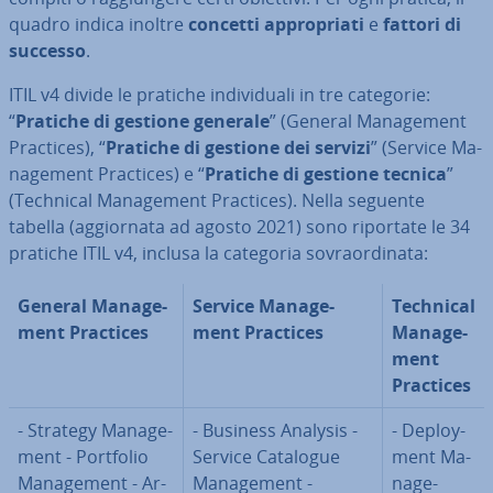
quadro indica inoltre
concetti ap­pro­pria­ti
e
fattori di
successo
.
ITIL v4 divide le pratiche in­di­vi­dua­li in tre categorie:
“
Pratiche di gestione generale
” (General Ma­na­ge­ment
Practices), “
Pratiche di gestione dei servizi
” (Service Ma­
na­ge­ment Practices) e “
Pratiche di gestione tecnica
”
(Technical Ma­na­ge­ment Practices). Nella seguente
tabella (ag­gior­na­ta ad agosto 2021) sono riportate le 34
pratiche ITIL v4, inclusa la categoria so­vraor­di­na­ta:
General Ma­na­ge­
Service Ma­na­ge­
Technical
ment Practices
ment Practices
Ma­na­ge­
ment
Practices
- Strategy Ma­na­ge­
- Business Analysis -
- De­ploy­
ment - Portfolio
Service Catalogue
ment Ma­
Ma­na­ge­ment - Ar­
Ma­na­ge­ment -
na­ge­