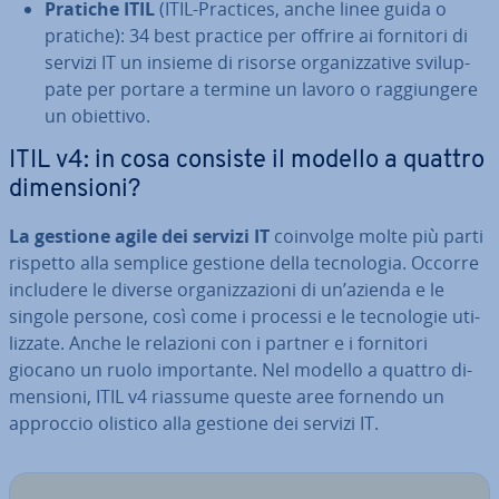
Pratiche ITIL
(ITIL-Practices, anche linee guida o
pratiche): 34 best practice per offrire ai fornitori di
servizi IT un insieme di risorse or­ga­niz­za­ti­ve svi­lup­
pa­te per portare a termine un lavoro o rag­giun­ge­re
un obiettivo.
ITIL v4: in cosa consiste il modello a quattro
di­men­sio­ni?
La gestione agile dei servizi IT
coinvolge molte più parti
rispetto alla semplice gestione della tec­no­lo­gia. Occorre
includere le diverse or­ga­niz­za­zio­ni di un’azienda e le
singole persone, così come i processi e le tec­no­lo­gie uti­
liz­za­te. Anche le relazioni con i partner e i fornitori
giocano un ruolo im­por­tan­te. Nel modello a quattro di­
men­sio­ni, ITIL v4 riassume queste aree fornendo un
approccio olistico alla gestione dei servizi IT.