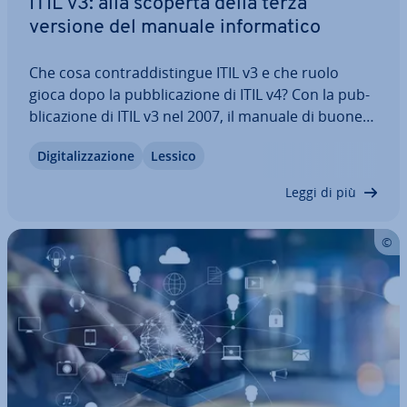
ITIL v3: alla scoperta della terza
versione del manuale in­for­ma­ti­co
Che cosa con­trad­di­stin­gue ITIL v3 e che ruolo
gioca dopo la pub­bli­ca­zio­ne di ITIL v4? Con la pub­
bli­ca­zio­ne di ITIL v3 nel 2007, il manuale di buone
pratiche per l’IT service ma­na­ge­ment ha raggiunto
Di­gi­ta­liz­za­zio­ne
Lessico
la terza edizione. Oggi risulta ancora valido in
quanto i processi strut­tu­ra­ti…
Leggi di più