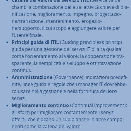
Catena del valore del servizio ITIL
(Service value
chain): la com­bi­na­zio­ne delle sei attività chiave di pia­
ni­fi­ca­zio­ne, mi­glio­ra­men­to, impegno, pro­get­ta­zio­
ne/tran­si­zio­ne, man­te­ni­men­to, ero­ga­zio­
ne/supporto, il cui scopo è ag­giun­ge­re valore per
l’utente finale.
Principi guida di ITIL
(Guiding prin­ci­ples): principi
guida per una gestione dei servizi IT di alta qualità
come l’orien­ta­men­to al valore, la coo­pe­ra­zio­ne tra­
spa­ren­te, la sem­pli­ci­tà e sviluppo e ot­ti­miz­za­zio­ne
continui.
Am­mi­ni­stra­zio­ne
(Go­ver­nan­ce): in­di­ca­zio­ni pre­de­fi­
ni­te, linee guida e regole che i manager IT do­vreb­be­
ro usare nella gestione e nella fornitura dei loro
servizi.
Mi­glio­ra­men­to continuo
(Continual Im­pro­ve­ment):
gli sforzi per mi­glio­ra­re co­stan­te­men­te i servizi
offerti, che giocano un ruolo anche in altre com­po­
nen­ti come la catena del valore.