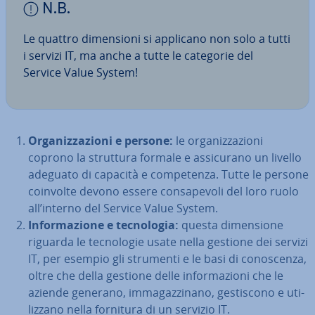
N.B.
Le quattro di­men­sio­ni si applicano non solo a tutti
i servizi IT, ma anche a tutte le categorie del
Service Value System!
Or­ga­niz­za­zio­ni e persone:
le or­ga­niz­za­zio­ni
coprono la struttura formale e as­si­cu­ra­no un livello
adeguato di capacità e com­pe­ten­za. Tutte le persone
coinvolte devono essere con­sa­pe­vo­li del loro ruolo
all’interno del Service Value System.
In­for­ma­zio­ne e tec­no­lo­gia:
questa di­men­sio­ne
riguarda le tec­no­lo­gie usate nella gestione dei servizi
IT, per esempio gli strumenti e le basi di co­no­scen­za,
oltre che della gestione delle in­for­ma­zio­ni che le
aziende generano, im­ma­gaz­zi­na­no, ge­sti­sco­no e uti­
liz­za­no nella fornitura di un servizio IT.