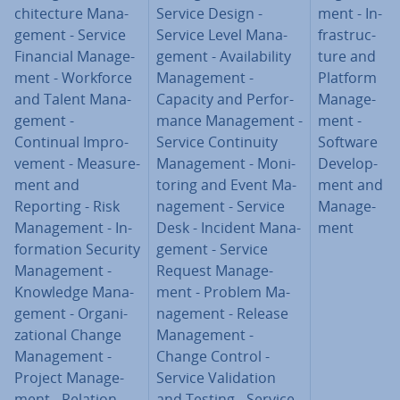
chi­tec­tu­re Ma­na­
Service Design -
ment - In­
ge­ment - Service
Service Level Ma­na­
fra­struc­
Financial Ma­na­ge­
ge­ment - Avai­la­bi­li­ty
tu­re and
ment - Workforce
Ma­na­ge­ment -
Platform
and Talent Ma­na­
Capacity and Per­for­
Ma­na­ge­
ge­ment -
man­ce Ma­na­ge­ment -
ment -
Continual Im­pro­
Service Con­ti­nui­ty
Software
ve­ment - Mea­su­re­
Ma­na­ge­ment - Mo­ni­
De­ve­lo­p­
ment and
to­ring and Event Ma­
ment and
Reporting - Risk
na­ge­ment - Service
Ma­na­ge­
Ma­na­ge­ment - In­
Desk - Incident Ma­na­
ment
for­ma­tion Security
ge­ment - Service
Ma­na­ge­ment -
Request Ma­na­ge­
Knowledge Ma­na­
ment - Problem Ma­
ge­ment - Or­ga­ni­
na­ge­ment - Release
za­tio­nal Change
Ma­na­ge­ment -
Ma­na­ge­ment -
Change Control -
Project Ma­na­ge­
Service Va­li­da­tion
ment - Re­la­tion­
and Testing - Service