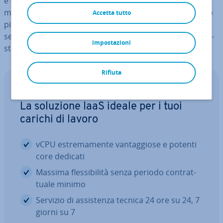
è una raccolta di svariati documenti che de­scri­vo­no le
modalità in cui i servizi possono essere forniti nel modo
Accetta tutto
più ef­fi­cien­te e orientato al cliente possibile. Nel
seguente articolo vi il­lu­stria­mo i contenuti e le ca­rat­te­ri­
impostazioni
sti­che speciali della quarta edizione di ITIL v4.
Rifiuta
IONOS CLOUD Compute Engine
La soluzione IaaS ideale per i tuoi
carichi di lavoro
vCPU estre­ma­men­te van­tag­gio­se e potenti
core dedicati
Massima fles­si­bi­li­tà senza periodo con­trat­
tua­le minimo
Servizio di as­si­sten­za tecnica 24 ore su 24, 7
giorni su 7