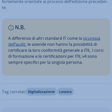
for­te­men­te orientate ai processi dell’edizione pre­ce­den­
te.
N.B.
A dif­fe­ren­za di altri standard IT come la
sicurezza
dell’audit
, le aziende non hanno la pos­si­bi­li­tà di
cer­ti­fi­ca­re la loro con­for­mi­tà generale a ITIL. I corsi
di for­ma­zio­ne e le cer­ti­fi­ca­zio­ni per ITIL v4 sono
sempre specifici per la singola persona.
Tag correlati
Di­gi­ta­liz­za­zio­ne
Lessico
Vai al menu prin­ci­pa­le