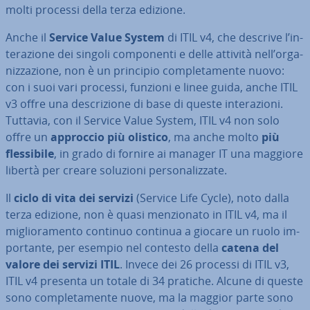
molti processi della terza edizione.
Anche il
Service Value System
di ITIL v4, che descrive l’in­
te­ra­zio­ne dei singoli com­po­nen­ti e delle attività nell’or­ga­
niz­za­zio­ne, non è un principio com­ple­ta­men­te nuovo:
con i suoi vari processi, funzioni e linee guida, anche ITIL
v3 offre una de­scri­zio­ne di base di queste in­te­ra­zio­ni.
Tuttavia, con il Service Value System, ITIL v4 non solo
offre un
approccio più olistico
, ma anche molto
più
fles­si­bi­le
, in grado di fornire ai manager IT una maggiore
libertà per creare soluzioni per­so­na­liz­za­te.
Il
ciclo di vita dei servizi
(Service Life Cycle), noto dalla
terza edizione, non è quasi men­zio­na­to in ITIL v4, ma il
mi­glio­ra­men­to continuo continua a giocare un ruolo im­
por­tan­te, per esempio nel contesto della
catena del
valore dei servizi ITIL
. Invece dei 26 processi di ITIL v3,
ITIL v4 presenta un totale di 34 pratiche. Alcune di queste
sono com­ple­ta­men­te nuove, ma la maggior parte sono