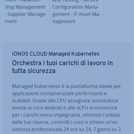
ship Ma­na­ge­ment
Con­fi­gu­ra­tion Ma­na­
- Supplier Ma­na­ge­
ge­ment - IT Asset Ma­
ment
na­ge­ment
IONOS CLOUD Managed Ku­ber­ne­tes
Orchestra i tuoi carichi di lavoro in
tutta sicurezza
Managed Ku­ber­ne­tes è la piat­ta­for­ma ideale per
ap­pli­ca­zio­ni con­tai­ne­riz­za­te per­for­man­ti e
scalabili. Grazie alle CPU assegnate au­to­ma­ti­ca­
men­te ai core dedicati e alle vCPU eco­no­mi­che
per i carichi meno im­pe­gna­ti­vi, ottimizzi l'u­ti­liz­zo
delle tue risorse, controlli i costi e ottieni un'as­
si­sten­za pro­fes­sio­na­le 24 ore su 24, 7 giorni su 7.