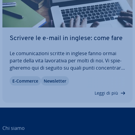
Scrivere le e-mail in inglese: come fare
Le co­mu­ni­ca­zio­ni scritte in inglese fanno ormai
parte della vita la­vo­ra­ti­va per molti di noi. Vi spie­
ghe­re­mo qui di seguito su quali punti con­cen­trar­vi
quando dovete scrivere un’e-mail in inglese e
E-Commerce
New­slet­ter
come formulare cor­ret­ta­men­te il saluto iniziale e
finale, inclusa la spie­ga­zio­ne…
Leggi di più
Chi siamo