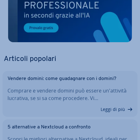
Articoli popolari
Vendere domini: come gua­da­gna­re con i domini?
Comprare e vendere domini può essere un'at­ti­vi­tà
lucrativa, se si sa come procedere. Vi…
Leggi di più
5 al­ter­na­ti­ve a Nextcloud a confronto
Scopri le migliori al­ter­na­ti­ve a Nextcloud, ideali per