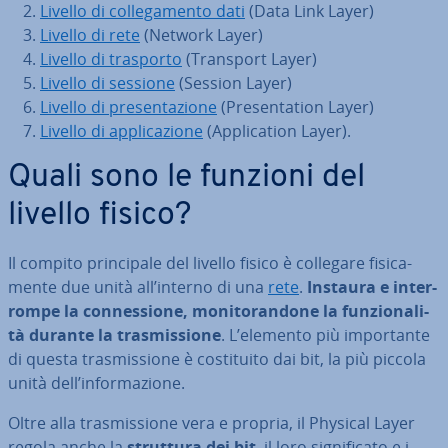
Livello di col­le­ga­men­to dati
(Data Link Layer)
Livello di rete
(Network Layer)
Livello di trasporto
(Transport Layer)
Livello di sessione
(Session Layer)
Livello di pre­sen­ta­zio­ne
(Pre­sen­ta­tion Layer)
Livello di ap­pli­ca­zio­ne
(Ap­pli­ca­tion Layer).
Quali sono le funzioni del
livello fisico?
Il compito prin­ci­pa­le del livello fisico è collegare fi­si­ca­
men­te due unità all’interno di una
rete
.
Instaura e in­ter­
rom­pe la con­nes­sio­ne, mo­ni­to­ran­do­ne la fun­zio­na­li­
tà durante la tra­smis­sio­ne
. L’elemento più im­por­tan­te
di questa tra­smis­sio­ne è co­sti­tui­to dai bit, la più piccola
unità dell’in­for­ma­zio­ne.
Oltre alla tra­smis­sio­ne vera e propria, il Physical Layer
regola anche la
struttura dei bit
, il loro si­gni­fi­ca­to e i