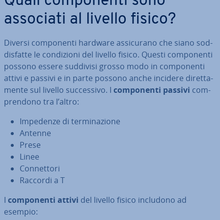
Quali com­po­nen­ti sono
associati al livello fisico?
Diversi com­po­nen­ti hardware as­si­cu­ra­no che siano sod­
di­sfat­te le con­di­zio­ni del livello fisico. Questi com­po­nen­ti
possono essere suddivisi grosso modo in com­po­nen­ti
attivi e passivi e in parte possono anche incidere di­ret­ta­
men­te sul livello suc­ces­si­vo. I
com­po­nen­ti passivi
com­
pren­do­no tra l’altro:
Impedenze di ter­mi­na­zio­ne
Antenne
Prese
Linee
Con­net­to­ri
Raccordi a T
I
com­po­nen­ti attivi
del livello fisico includono ad
esempio: