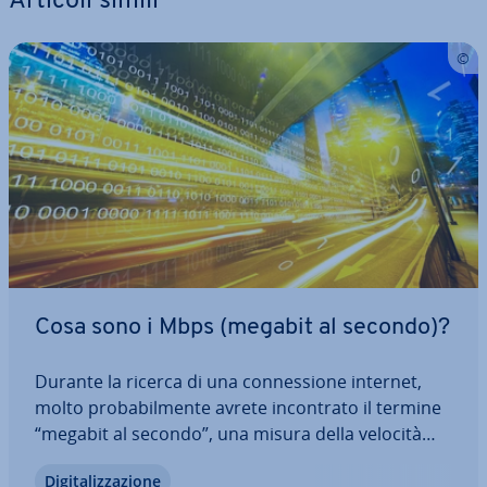
Articoli simili
Cosa sono i Mbps (megabit al secondo)?
Durante la ricerca di una con­nes­sio­ne internet,
molto pro­ba­bil­men­te avrete in­con­tra­to il termine
“megabit al secondo”, una misura della velocità
della con­nes­sio­ne. Scoprite qui cosa sono i Mbps,
Di­gi­ta­liz­za­zio­ne
quale velocità è la scelta giusta per voi in base