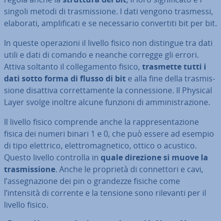
singoli metodi di tra­smis­sio­ne. I dati vengono trasmessi,
elaborati, am­pli­fi­ca­ti e se ne­ces­sa­rio con­ver­ti­ti bit per bit.
In queste ope­ra­zio­ni il livello fisico non distingue tra dati
utili e dati di comando e neanche corregge gli errori.
Attiva soltanto il col­le­ga­men­to fisico,
trasmette tutti i
dati sotto forma di flusso di bit
e alla fine della tra­smis­
sio­ne disattiva cor­ret­ta­men­te la con­nes­sio­ne. Il Physical
Layer svolge inoltre alcune funzioni di am­mi­ni­stra­zio­ne.
Il livello fisico comprende anche la rap­pre­sen­ta­zio­ne
fisica dei numeri binari 1 e 0, che può essere ad esempio
di tipo elettrico, elet­tro­ma­gne­ti­co, ottico o acustico.
Questo livello controlla in
quale direzione si muove la
tra­smis­sio­ne
. Anche le proprietà di con­net­to­ri e cavi,
l’as­se­gna­zio­ne dei pin o grandezze fisiche come
l’intensità di corrente e la tensione sono rilevanti per il
livello fisico.