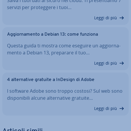
Salva i tuoi dati al sicuro nel cloud. Ti pre­sen­tia­mo 7
servizi per pro­teg­ge­re i tuoi…
Leggi di più
Ag­gior­na­men­to a Debian 13: come funziona
Questa guida ti mostra come eseguire un ag­gior­na­
men­to a Debian 13, preparare il tuo…
Leggi di più
4 al­ter­na­ti­ve gratuite a InDesign di Adobe
I software Adobe sono troppo costosi? Sul web sono
di­spo­ni­bi­li alcune al­ter­na­ti­ve gratuite…
Leggi di più