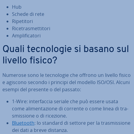
Hub
Schede di rete
Ri­pe­ti­to­ri
Ri­ce­tra­smet­ti­to­ri
Am­pli­fi­ca­to­ri
Quali tec­no­lo­gie si basano sul
livello fisico?
Numerose sono le tec­no­lo­gie che offrono un livello fisico
e agiscono secondo i principi del modello ISO/OSI. Alcuni
esempi del presente o del passato:
1-Wire: in­ter­fac­cia seriale che può essere usata
come ali­men­ta­zio­ne di corrente o come linea di tra­
smis­sio­ne o di ricezione.
Bluetooth
: lo standard di settore per la tra­smis­sio­ne
dei dati a breve distanza.