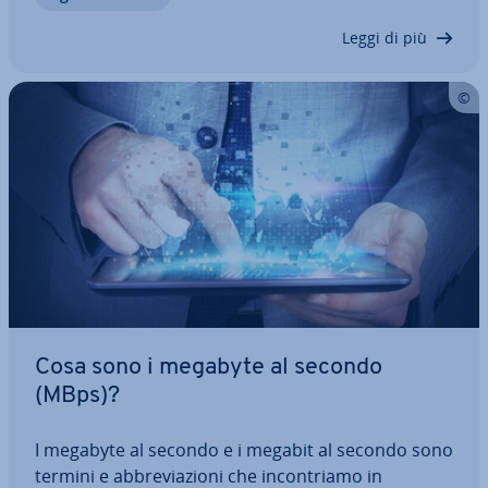
all’uso e alle vostre esigenze e…
Leggi di più
Cosa sono i megabyte al secondo
(MBps)?
I megabyte al secondo e i megabit al secondo sono
termini e ab­bre­via­zio­ni che in­con­tria­mo in