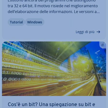
Esistono ancora dei programmi che di­stin­guo­no
tra 32 e 64 bit. Il motivo risiede nel mi­glio­ra­men­to
dell’ela­bo­ra­zio­ne delle in­for­ma­zio­ni. Le versioni a
64 bit ge­sti­sco­no il doppio dei dati rispetto alle
Tutorial
Windows
versioni a 32 bit. Leggete questo articolo per
scoprire la vostra versione e…
Leggi di più
Cos’è un bit? Una spie­ga­zio­ne su bit e