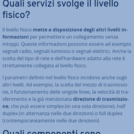
Quali servizi svolge il livello
fisico?
Il livello fisico
mette a di­spo­si­zio­ne degli altri livelli in­
for­ma­zio­ni
per per­met­te­re un col­le­ga­men­to senza
intoppi. Queste in­for­ma­zio­ni possono essere ad esempio
segnali radio, segnali luminosi o segnali elettrici. Anche la
scelta del tipo di rete e dell’hardware adatto alla rete è
stret­ta­men­te collegata al livello fisico.
I parametri definiti nel livello fisico incidono anche sugli
altri livelli. Ad esempio, la scelta del mezzo di tra­smis­sio­
ne, il fun­zio­na­men­to delle singole linee, la velocità di tra­
sfe­ri­men­to e la già men­zio­na­ta
direzione di tra­smis­sio­
ne
, che può essere simplex (in una sola direzione), half
duplex (in al­ter­nan­za nelle due direzioni) o full duplex
(con­tem­po­ra­nea­men­te nelle due direzioni).