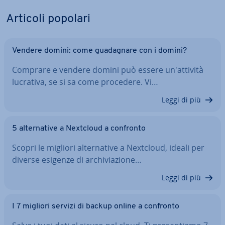
Articoli popolari
Vendere domini: come gua­da­gna­re con i domini?
Comprare e vendere domini può essere un'at­ti­vi­tà
lucrativa, se si sa come procedere. Vi…
Leggi di più
5 al­ter­na­ti­ve a Nextcloud a confronto
Scopri le migliori al­ter­na­ti­ve a Nextcloud, ideali per
diverse esigenze di ar­chi­via­zio­ne…
Leggi di più
I 7 migliori servizi di backup online a confronto