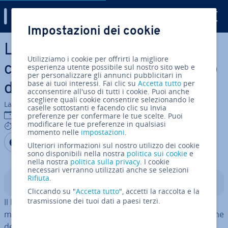
Digital Guide
Impostazioni dei cookie
Vai al contenuto prin­ci­pa­le
Livello fisico: tutto quello che
Utilizziamo i cookie per offrirti la migliore
c’è da sapere sul primo livello
esperienza utente possibile sul nostro sito web e
per personalizzare gli annunci pubblicitari in
base ai tuoi interessi. Fai clic su
Accetta tutto
per
del modello ISO/OSI
acconsentire all'uso di tutti i cookie. Puoi anche
scegliere quali cookie consentire selezionando le
La redazione di IONOS
caselle sottostanti e facendo clic su Invia
02 mar 2023
preferenze per confermare le tue scelte. Puoi
modificare le tue preferenze in qualsiasi
4 mins
momento nelle
impostazioni
.
Condividi via Facebook
Condividi via Twitter
Condividi via LinkedIN
Aggiungi come fonte
Ulteriori informazioni sul nostro utilizzo dei cookie
preferita su Google
sono disponibili nella nostra
politica sui cookie
e
nella nostra
politica sulla privacy
. I cookie
necessari verranno utilizzati anche se selezioni
Rifiuta
.
Indice
Cliccando su "
Accetta tutto
", accetti la raccolta e la
trasmissione dei tuoi dati a paesi terzi.
Il livello fisico è il primo e quindi il più basso livello del
modello ISO/OSI. Permette l’at­ti­va­zio­ne e la di­sat­ti­va­zio­ne
dei col­le­ga­men­ti fisici e li monitora.