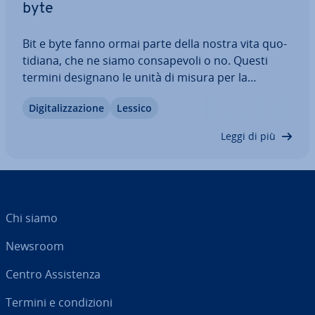
byte
Bit e byte fanno ormai parte della nostra vita quo­
ti­dia­na, che ne siamo con­sa­pe­vo­li o no. Questi
termini designano le unità di misura per la
capacità di memoria e la tra­smis­sio­ne dati. Ciò
Di­gi­ta­liz­za­zio­ne
Lessico
significa che è ne­ces­sa­rio co­no­scer­li quando si
vuole ac­qui­sta­re un nuovo computer o si è…
Leggi di più
Chi siamo
Newsroom
Centro As­si­sten­za
Termini e con­di­zio­ni