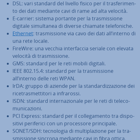
DSL: vari standard del livello fisico per il tra­sfe­ri­men­
to dei dati mediante cavi di rame ad alta velocità.
E-carrier: sistema portante per la tra­smis­sio­ne
digitale si­mul­ta­nea di diverse chiamate te­le­fo­ni­che.
Ethernet
: tra­smis­sio­ne via cavo dei dati all’interno di
una rete locale.
FireWire: una vecchia in­ter­fac­cia seriale con elevata
velocità di tra­smis­sio­ne.
GMS: standard per le reti mobili digitali.
IEEE 802.15.4: standard per la tra­smis­sio­ne
all’interno delle reti WPAN.
IrDA: gruppo di aziende per la stan­dar­diz­za­zio­ne dei
ri­ce­tra­smet­ti­to­ri a in­fra­ros­si.
ISDN: standard in­ter­na­zio­na­le per le reti di te­le­co­
mu­ni­ca­zio­ni.
PCI Express: standard per il col­le­ga­men­to tra di­spo­
si­ti­vi pe­ri­fe­ri­ci con un pro­ces­so­re prin­ci­pa­le.
SONET/SDH: tec­no­lo­gia di mul­ti­pla­zio­ne per la tra­
smis­sio­ne sincrona mediante cavi in fibra ottica.