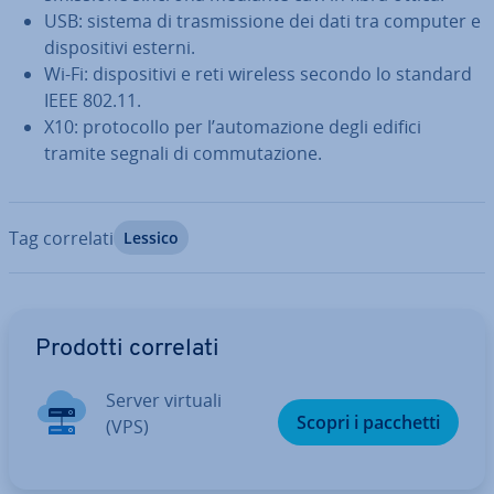
USB: sistema di tra­smis­sio­ne dei dati tra computer e
di­spo­si­ti­vi esterni.
Wi-Fi: di­spo­si­ti­vi e reti wireless secondo lo standard
IEEE 802.11.
X10: pro­to­col­lo per l’au­to­ma­zio­ne degli edifici
tramite segnali di com­mu­ta­zio­ne.
Tag correlati
Lessico
Vai al menu prin­ci­pa­le
Prodotti correlati
Server virtuali
Scopri i pacchetti
(VPS)