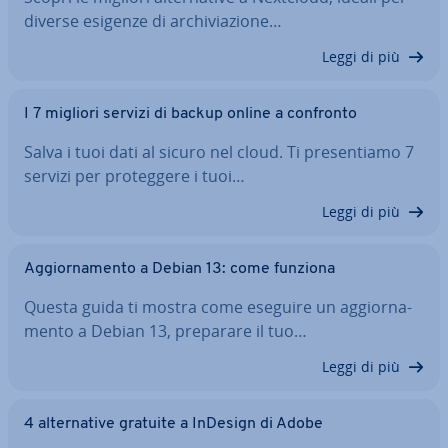
diverse esigenze di ar­chi­via­zio­ne…
Leggi di più
I 7 migliori servizi di backup online a confronto
Salva i tuoi dati al sicuro nel cloud. Ti pre­sen­tia­mo 7
servizi per pro­teg­ge­re i tuoi…
Leggi di più
Ag­gior­na­men­to a Debian 13: come funziona
Questa guida ti mostra come eseguire un ag­gior­na­
men­to a Debian 13, preparare il tuo…
Leggi di più
4 al­ter­na­ti­ve gratuite a InDesign di Adobe