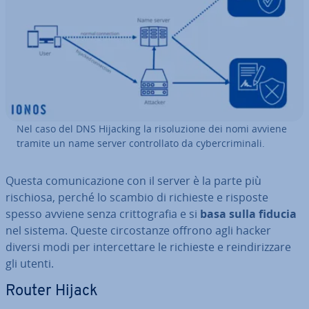
Nel caso del DNS Hijacking la ri­so­lu­zio­ne dei nomi avviene
tramite un name server con­trol­la­to da cy­ber­cri­mi­na­li.
Questa co­mu­ni­ca­zio­ne con il server è la parte più
rischiosa, perché lo scambio di richieste e risposte
spesso avviene senza crit­to­gra­fia e si
basa sulla fiducia
nel sistema. Queste cir­co­stan­ze offrono agli hacker
diversi modi per in­ter­cet­ta­re le richieste e rein­di­riz­za­re
gli utenti.
Router Hijack