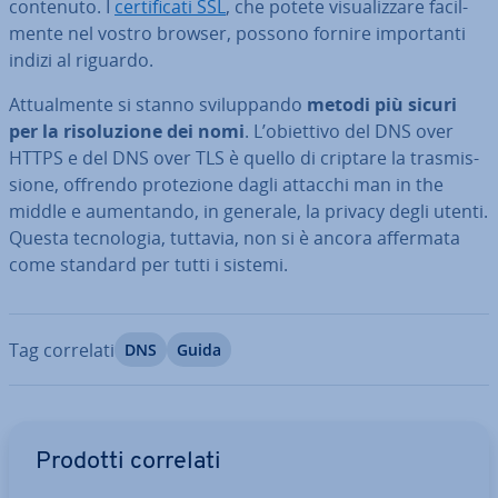
contenuto. I
cer­ti­fi­ca­ti SSL
, che potete vi­sua­liz­za­re fa­cil­
men­te nel vostro browser, possono fornire im­por­tan­ti
indizi al riguardo.
At­tual­men­te si stanno svi­lup­pan­do
metodi più sicuri
per la ri­so­lu­zio­ne dei nomi
. L’obiettivo del DNS over
HTTPS e del DNS over TLS è quello di criptare la tra­smis­
sio­ne, offrendo pro­te­zio­ne dagli attacchi man in the
middle e au­men­tan­do, in generale, la privacy degli utenti.
Questa tec­no­lo­gia, tuttavia, non si è ancora affermata
come standard per tutti i sistemi.
Tag correlati
DNS
Guida
Vai al menu prin­ci­pa­le
Prodotti correlati