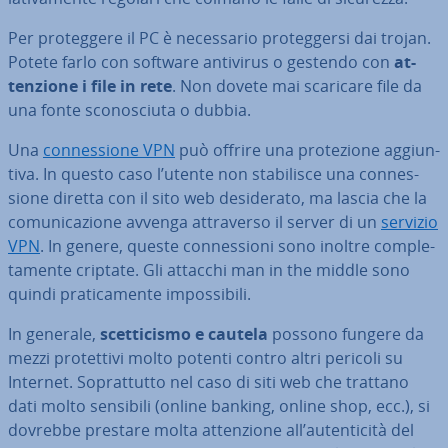
Per pro­teg­ge­re il PC è ne­ces­sa­rio pro­teg­ger­si dai trojan.
Potete farlo con software antivirus o gestendo con
at­
ten­zio­ne i file in rete
. Non dovete mai scaricare file da
una fonte sco­no­sciu­ta o dubbia.
Una
con­nes­sio­ne VPN
può offrire una pro­te­zio­ne ag­giun­
ti­va. In questo caso l’utente non sta­bi­li­sce una con­nes­
sio­ne diretta con il sito web de­si­de­ra­to, ma lascia che la
co­mu­ni­ca­zio­ne avvenga at­tra­ver­so il server di un
servizio
VPN
. In genere, queste con­nes­sio­ni sono inoltre com­ple­
ta­men­te criptate. Gli attacchi man in the middle sono
quindi pra­ti­ca­men­te im­pos­si­bi­li.
In generale,
scet­ti­ci­smo e cautela
possono fungere da
mezzi pro­tet­ti­vi molto potenti contro altri pericoli su
Internet. So­prat­tut­to nel caso di siti web che trattano
dati molto sensibili (online banking, online shop, ecc.), si
dovrebbe prestare molta at­ten­zio­ne all’au­ten­ti­ci­tà del