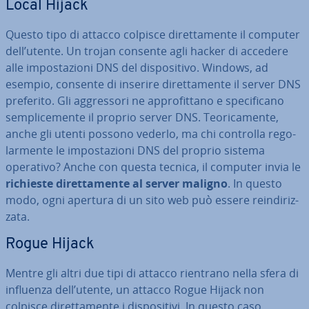
Local Hijack
Questo tipo di attacco colpisce di­ret­ta­men­te il computer
dell’utente. Un trojan consente agli hacker di accedere
alle im­po­sta­zio­ni DNS del di­spo­si­ti­vo. Windows, ad
esempio, consente di inserire di­ret­ta­men­te il server DNS
preferito. Gli ag­gres­so­ri ne ap­pro­fit­ta­no e spe­ci­fi­ca­no
sem­pli­ce­men­te il proprio server DNS. Teo­ri­ca­men­te,
anche gli utenti possono vederlo, ma chi controlla re­go­
lar­men­te le im­po­sta­zio­ni DNS del proprio sistema
operativo? Anche con questa tecnica, il computer invia le
richieste di­ret­ta­men­te al server maligno
. In questo
modo, ogni apertura di un sito web può essere rein­di­riz­
za­ta.
Rogue Hijack
Mentre gli altri due tipi di attacco rientrano nella sfera di
influenza dell’utente, un attacco Rogue Hijack non
colpisce di­ret­ta­men­te i di­spo­si­ti­vi. In questo caso,