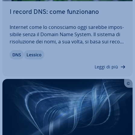
I record DNS: come fun­zio­na­no
Internet come lo co­no­scia­mo oggi sarebbe im­pos­
si­bi­le senza il Domain Name System. Il sistema di
ri­so­lu­zio­ne dei nomi, a sua volta, si basa sui record
DNS, che hanno una struttura molto semplice,
DNS
Lessico
sono inseriti in un file di testo e ga­ran­ti­sco­no che a
ogni indirizzo IP venga…
Leggi di più