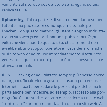
va­men­te sul sito web de­si­de­ra­to o se navigano su una
replica fasulla.
Il
pharming
, d’altra parte, è di solito meno dannoso per
l’utente, ma può essere comunque molto utile per
l’hacker. Con questo metodo, gli utenti vengono in­di­riz­za­
ti a un sito web gremito di annunci pub­bli­ci­ta­ri. Ogni
volta che viene aperto questo sito, che al­tri­men­ti non
avrebbe alcuno scopo, l’operatore riceve denaro, anche
se il sito web viene chiuso im­me­dia­ta­men­te. Il fatturato
generato in questo modo, poi, con­flui­sce spesso in altre
attività criminali.
Il DNS Hijacking viene uti­liz­za­to sempre più spesso anche
da organi ufficiali. Alcuni governi lo usano per censurare
Internet, in parte per sedare le posizioni politiche, ma in
parte anche per impedire, ad esempio, l’accesso alla por­
no­gra­fia. Gli utenti che tentano di accedere a un sito web
“con­trol­la­to” saranno rein­di­riz­za­ti a un altro sito web. A