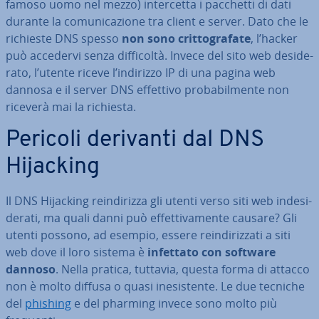
famoso uomo nel mezzo) in­ter­cet­ta i pacchetti di dati
durante la co­mu­ni­ca­zio­ne tra client e server. Dato che le
richieste DNS spesso
non sono crit­to­gra­fa­te
, l’hacker
può accedervi senza dif­fi­col­tà. Invece del sito web de­si­de­
ra­to, l’utente riceve l’indirizzo IP di una pagina web
dannosa e il server DNS effettivo pro­ba­bil­men­te non
riceverà mai la richiesta.
Pericoli derivanti dal DNS
Hijacking
Il DNS Hijacking rein­di­riz­za gli utenti verso siti web in­de­si­
de­ra­ti, ma quali danni può ef­fet­ti­va­men­te causare? Gli
utenti possono, ad esempio, essere rein­di­riz­za­ti a siti
web dove il loro sistema è
infettato con software
dannoso
. Nella pratica, tuttavia, questa forma di attacco
non è molto diffusa o quasi ine­si­sten­te. Le due tecniche
del
phishing
e del pharming invece sono molto più