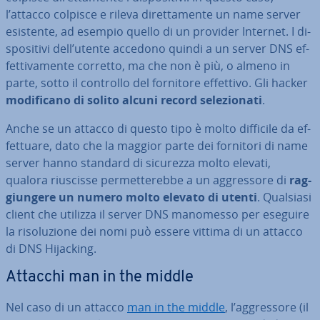
l’attacco colpisce e rileva di­ret­ta­men­te un name server
esistente, ad esempio quello di un provider Internet. I di­
spo­si­ti­vi dell’utente accedono quindi a un server DNS ef­
fet­ti­va­men­te corretto, ma che non è più, o almeno in
parte, sotto il controllo del fornitore effettivo. Gli hacker
mo­di­fi­ca­no di solito alcuni record se­le­zio­na­ti
.
Anche se un attacco di questo tipo è molto difficile da ef­
fet­tua­re, dato che la maggior parte dei fornitori di name
server hanno standard di sicurezza molto elevati,
qualora riuscisse per­met­te­reb­be a un ag­gres­so­re di
rag­
giun­ge­re un numero molto elevato di utenti
. Qualsiasi
client che utilizza il server DNS manomesso per eseguire
la ri­so­lu­zio­ne dei nomi può essere vittima di un attacco
di DNS Hijacking.
Attacchi man in the middle
Nel caso di un attacco
man in the middle
, l’ag­gres­so­re (il