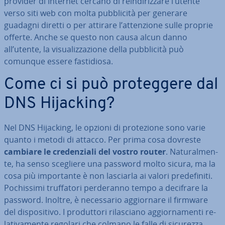
provider di Internet cercano di rein­di­riz­za­re l’utente
verso siti web con molta pub­bli­ci­tà per generare
guadagni diretti o per attirare l’at­ten­zio­ne sulle proprie
offerte. Anche se questo non causa alcun danno
all’utente, la vi­sua­liz­za­zio­ne della pub­bli­ci­tà può
comunque essere fa­sti­dio­sa.
Come ci si può pro­teg­ge­re dal
DNS Hijacking?
Nel DNS Hijacking, le opzioni di pro­te­zio­ne sono varie
quanto i metodi di attacco. Per prima cosa dovreste
cambiare le cre­den­zia­li del vostro router
. Na­tu­ral­men­
te, ha senso scegliere una password molto sicura, ma la
cosa più im­por­tan­te è non lasciarla ai valori pre­de­fi­ni­ti.
Po­chis­si­mi truf­fa­to­ri per­de­ran­no tempo a decifrare la
password. Inoltre, è ne­ces­sa­rio ag­gior­na­re il firmware
del di­spo­si­ti­vo. I pro­dut­to­ri ri­la­scia­no ag­gior­na­men­ti re­
la­ti­va­men­te regolari che colmano le falle di sicurezza.