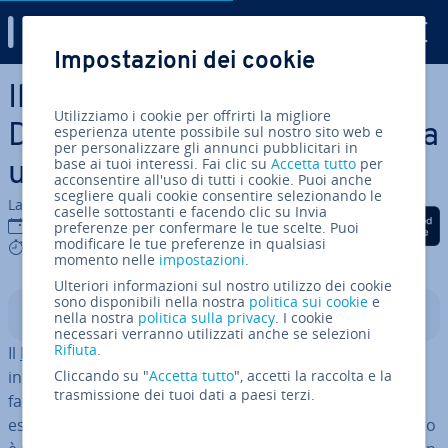
Digital Guide
Impostazioni dei cookie
Vai al contenuto prin­ci­pa­le
Il DNS Hijacking: quando il
Utilizziamo i cookie per offrirti la migliore
Domain Name System diventa
esperienza utente possibile sul nostro sito web e
per personalizzare gli annunci pubblicitari in
base ai tuoi interessi. Fai clic su
Accetta tutto
per
un pericolo
acconsentire all'uso di tutti i cookie. Puoi anche
scegliere quali cookie consentire selezionando le
La redazione di IONOS
caselle sottostanti e facendo clic su Invia
Condividi via Facebook
Condividi via Twitter
Condividi via Li
20 dic 2019
preferenze per confermare le tue scelte. Puoi
modificare le tue preferenze in qualsiasi
8 mins
momento nelle
impostazioni
.
Ulteriori informazioni sul nostro utilizzo dei cookie
sono disponibili nella nostra
politica sui cookie
e
Indice
nella nostra
politica sulla privacy
. I cookie
necessari verranno utilizzati anche se selezioni
Rifiuta
.
Il
Domain Name System (DNS)
consente agli utenti di
inserire nel browser di­ret­ta­men­te gli indirizzi web, più
Cliccando su "
Accetta tutto
", accetti la raccolta e la
trasmissione dei tuoi dati a paesi terzi.
facili da ricordare rispetto agli indirizzi IP numerici, per
essere rein­di­riz­za­ti subito al sito cor­ri­spon­den­te. Questo