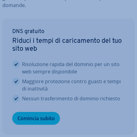
domande.
DNS gratuito
Riduci i tempi di ca­ri­ca­men­to del tuo
sito web
Ri­so­lu­zio­ne rapida del dominio per un sito
web sempre di­spo­ni­bi­le
Maggiore pro­te­zio­ne contro guasti e tempi
di inat­ti­vi­tà
Nessun tra­sfe­ri­men­to di dominio richiesto
Comincia subito