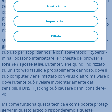
è possibile grazie all’invio diretto della richiesta DNS a un
server DNS, che risponde con l’indirizzo IP corretto. La
Accetta tutto
co­sid­det­ta
ri­so­lu­zio­ne dei nomi
funziona in linea di
principio come un elenco te­le­fo­ni­co com­ple­ta­men­te au­
impostazioni
to­ma­tiz­za­to: ogni numero cor­ri­spon­de a un de­ter­mi­na­to
nome.
Rifiuta
Questo sistema è estre­ma­men­te im­por­tan­te per la na­vi­
ga­zio­ne quo­ti­dia­na nel World Wide Web, per questo il
suo uso per scopi dannosi è così spa­ven­to­so. I cy­ber­cri­
mi­na­li possono in­ter­cet­ta­re le richieste del browser e
fornire risposte false
. L’utente viene quindi in­di­riz­za­to
su un sito web fasullo e pro­ba­bil­men­te dannoso, dove il
suo computer viene infettato con virus o altro malware o
dove l’utente può rivelare in­vo­lon­ta­ria­men­te dati
sensibili. Il DNS Hijacking può causare danni con­si­de­re­
vo­li.
Ma come funziona questa tecnica e come potete pro­teg­
ger­vi? In questo articolo ri­spon­de­re­mo a queste