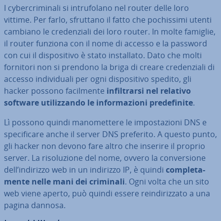
I cy­ber­cri­mi­na­li si in­tru­fo­la­no nel router delle loro
vittime. Per farlo, sfruttano il fatto che po­chis­si­mi utenti
cambiano le cre­den­zia­li dei loro router. In molte famiglie,
il router funziona con il nome di accesso e la password
con cui il di­spo­si­ti­vo è stato in­stal­la­to. Dato che molti
fornitori non si prendono la briga di creare cre­den­zia­li di
accesso in­di­vi­dua­li per ogni di­spo­si­ti­vo spedito, gli
hacker possono fa­cil­men­te
in­fil­trar­si nel relativo
software uti­liz­zan­do le in­for­ma­zio­ni pre­de­fi­ni­te
.
Lì possono quindi ma­no­met­te­re le im­po­sta­zio­ni DNS e
spe­ci­fi­ca­re anche il server DNS preferito. A questo punto,
gli hacker non devono fare altro che inserire il proprio
server. La ri­so­lu­zio­ne del nome, ovvero la con­ver­sio­ne
dell’indirizzo web in un indirizzo IP, è quindi
com­ple­ta­
men­te nelle mani dei criminali
. Ogni volta che un sito
web viene aperto, può quindi essere rein­di­riz­za­to a una
pagina dannosa.