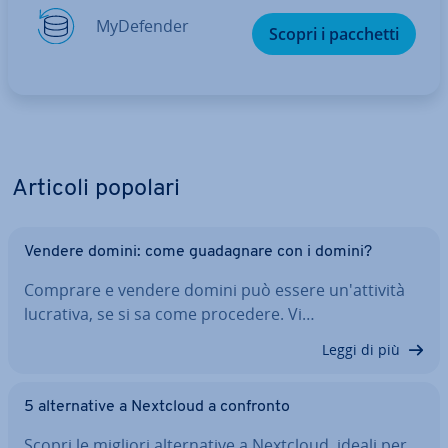
My­De­fen­der
Scopri i pacchetti
Articoli popolari
Vendere domini: come gua­da­gna­re con i domini?
Comprare e vendere domini può essere un'at­ti­vi­tà
lucrativa, se si sa come procedere. Vi…
Leggi di più
5 al­ter­na­ti­ve a Nextcloud a confronto
Scopri le migliori al­ter­na­ti­ve a Nextcloud, ideali per