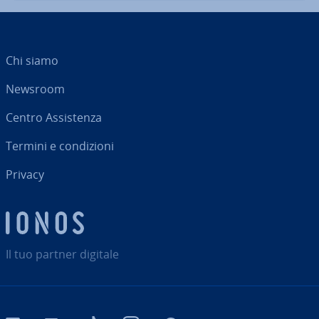
Chi siamo
Newsroom
Centro As­si­sten­za
Termini e con­di­zio­ni
Privacy
Il tuo partner digitale