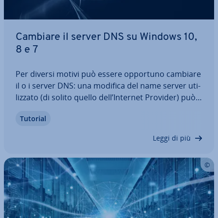
Cambiare il server DNS su Windows 10,
8 e 7
Per diversi motivi può essere opportuno cambiare
il o i server DNS: una modifica del name server uti­
liz­za­to (di solito quello dell’Internet Provider) può
tra l’altro garantire tempi di accesso più rapidi al
Tutorial
World Wide Web. Con questa guida sco­pri­re­te le
ragioni di questa scelta e…
Leggi di più