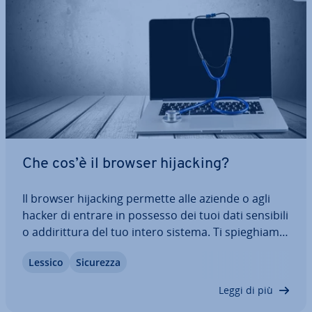
Che cos’è il browser hijacking?
Il browser hijacking permette alle aziende o agli
hacker di entrare in possesso dei tuoi dati sensibili
o ad­di­rit­tu­ra del tuo intero sistema. Ti spie­ghia­mo
qui cos’è esat­ta­men­te il browser hijacking, quali
Lessico
Sicurezza
forme assume e quali sono i migliori modi per pro­
teg­ger­ti dagli attacchi.…
Leggi di più