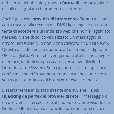
dif­fe­ren­za del phishing, questa
forma di censura
viene
di solito segnalata chia­ra­men­te all’utente.
Anche gli stessi
provider di Internet
si affidano in una
certa misura alla tecnica del DNS Hijacking: se un utente
tenta di accedere a un indirizzo web che non è re­gi­stra­to
nel DNS, viene di solito vi­sua­liz­za­to un messaggio di
errore (NXDOMAIN) e non viene caricato alcun sito web.
Questo accade spesso quando, ad esempio, si digita un
URL sbagliato. Prima che venga mostrato un messaggio
di errore, la richiesta passa at­tra­ver­so ogni livello del
Domain Name System. Solo quando il livello superiore
conferma che ef­fet­ti­va­men­te non esiste nessun record
sotto questo indirizzo, il browser riceve la risposta.
È esat­ta­men­te in questo istante che avviene il
DNS
Hijacking da parte del provider di rete
: il messaggio di
errore viene in­ter­cet­ta­to e al suo posto viene vi­sua­liz­za­to
l’indirizzo IP di un altro sito web. Con questa tecnica, i