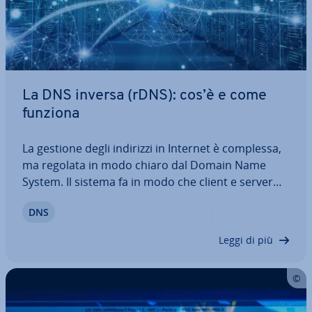
La DNS inversa (rDNS): cos’è e come
funziona
La gestione degli indirizzi in Internet è complessa,
ma regolata in modo chiaro dal Domain Name
System. Il sistema fa in modo che client e server
possano co­mu­ni­ca­re senza problemi tra di loro.
DNS
Inoltre consente di ef­fet­tua­re controlli DNS inversi
per risalire tramite gli indirizzi…
Leggi di più