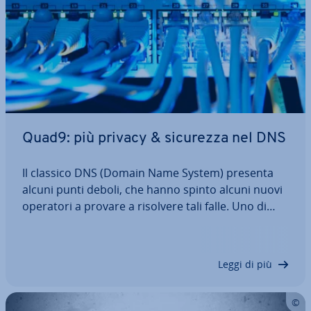
Quad9: più privacy & sicurezza nel DNS
Il classico DNS (Domain Name System) presenta
alcuni punti deboli, che hanno spinto alcuni nuovi
operatori a provare a risolvere tali falle. Uno di
questi operatori è Quad9: questo DNS Resolver
pubblico, svin­co­la­to da interessi com­mer­cia­li e
quindi in grado di offrire grande…
Leggi di più