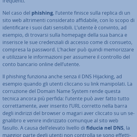
frequenti.
Nel caso del
phishing
, l’utente finisce sulla replica di un
sito web al­tri­men­ti con­si­de­ra­to af­fi­da­bi­le, con lo scopo di
iden­ti­fi­ca­re i suoi dati sensibili. L’utente è convinto, ad
esempio, di trovarsi sulla homepage della sua banca e
inserisce le sue cre­den­zia­li di accesso come di consueto,
compresa la password. L’hacker può quindi me­mo­riz­za­re
e uti­liz­za­re le in­for­ma­zio­ni per assumere il controllo del
conto bancario online dell’utente.
Il phishing funziona anche senza il DNS Hijacking, ad
esempio quando gli utenti cliccano su link ma­ni­po­la­ti. La
cor­ru­zio­ne del Domain Name System rende questa
tecnica ancora più perfida: l’utente può aver fatto tutto
cor­ret­ta­men­te, aver inserito l’URL corretto nella barra
degli indirizzi del browser o magari aver cliccato su un se­
gna­li­bro e venire in­di­riz­za­to comunque al sito web
fasullo. A causa dell’elevato livello di
fiducia nel DNS
, la
maggior parte degli utenti non controlla se sono ef­fet­ti­