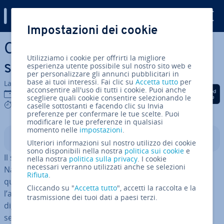
Digital Guide
Impostazioni dei cookie
Vai al contenuto prin­ci­pa­le
Cos’è il DNS? Riepilogo del
Utilizziamo i cookie per offrirti la migliore
sistema dei nomi di dominio
esperienza utente possibile sul nostro sito web e
per personalizzare gli annunci pubblicitari in
base ai tuoi interessi. Fai clic su
Accetta tutto
per
La redazione di IONOS
acconsentire all'uso di tutti i cookie. Puoi anche
Condividi via Facebook
Condividi via Twitter
Condividi via Li
24 ott 2022
scegliere quali cookie consentire selezionando le
7 mins
caselle sottostanti e facendo clic su Invia
preferenze per confermare le tue scelte. Puoi
modificare le tue preferenze in qualsiasi
momento nelle
impostazioni
.
Indice
Ulteriori informazioni sul nostro utilizzo dei cookie
sono disponibili nella nostra
politica sui cookie
e
Il sistema dei nomi di dominio (dall’inglese “Domain
nella nostra
politica sulla privacy
. I cookie
necessari verranno utilizzati anche se selezioni
Name System”) è parte fon­da­men­ta­le della na­vi­ga­zio­ne
Rifiuta
.
quo­ti­dia­na in rete, senza che ve ne rendiate conto. Con
Cliccando su "
Accetta tutto
", accetti la raccolta e la
l’aiuto del DNS, i nomi di dominio che gli/le utenti
trasmissione dei tuoi dati a paesi terzi.
digitano nel browser vengono tradotti in indirizzi IP di
server con cui il computer può lavorare.