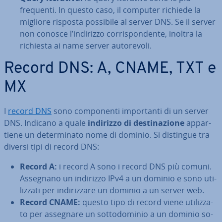
frequenti. In questo caso, il computer richiede la
migliore risposta possibile al server DNS. Se il server
non conosce l’indirizzo cor­ri­spon­den­te, inoltra la
richiesta ai name server au­to­re­vo­li.
Record DNS: A, CNAME, TXT e
MX
I
record DNS
sono com­po­nen­ti im­por­tan­ti di un server
DNS. Indicano a quale
indirizzo di de­sti­na­zio­ne
ap­par­
tie­ne un de­ter­mi­na­to nome di dominio. Si distingue tra
diversi tipi di record DNS:
Record A:
i record A sono i record DNS più comuni.
Assegnano un indirizzo IPv4 a un dominio e sono uti­
liz­za­ti per in­di­riz­za­re un dominio a un server web.
Record CNAME:
questo tipo di record viene uti­liz­za­
to per assegnare un sot­to­do­mi­nio a un dominio so­