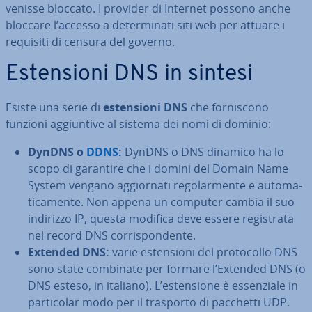
venisse bloccato. I provider di Internet possono anche
bloccare l’accesso a de­ter­mi­na­ti siti web per attuare i
requisiti di censura del governo.
Esten­sio­ni DNS in sintesi
Esiste una serie di
esten­sio­ni DNS
che for­ni­sco­no
funzioni ag­giun­ti­ve al sistema dei nomi di dominio:
DynDNS o
DDNS
:
DynDNS o DNS dinamico ha lo
scopo di garantire che i domini del Domain Name
System vengano ag­gior­na­ti re­go­lar­men­te e au­to­ma­
ti­ca­men­te. Non appena un computer cambia il suo
indirizzo IP, questa modifica deve essere re­gi­stra­ta
nel record DNS cor­ri­spon­den­te.
Extended DNS:
varie esten­sio­ni del pro­to­col­lo DNS
sono state combinate per formare l’Extended DNS (o
DNS esteso, in italiano). L’esten­sio­ne è es­sen­zia­le in
par­ti­co­lar modo per il trasporto di pacchetti UDP.