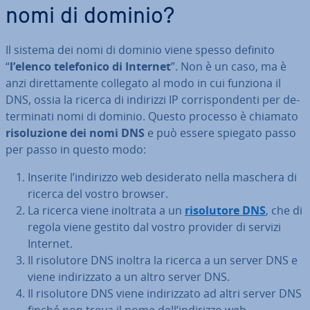
nomi di dominio?
Il sistema dei nomi di dominio viene spesso definito
“
l’elenco te­le­fo­ni­co di Internet
”. Non è un caso, ma è
anzi di­ret­ta­men­te collegato al modo in cui funziona il
DNS, ossia la ricerca di indirizzi IP cor­ri­spon­den­ti per de­
ter­mi­na­ti nomi di dominio. Questo processo è chiamato
ri­so­lu­zio­ne dei nomi DNS
e può essere spiegato passo
per passo in questo modo:
Inserite l’indirizzo web de­si­de­ra­to nella maschera di
ricerca del vostro browser.
La ricerca viene inoltrata a un
ri­so­lu­to­re DNS
, che di
regola viene gestito dal vostro provider di servizi
Internet.
Il ri­so­lu­to­re DNS inoltra la ricerca a un server DNS e
viene in­di­riz­za­to a un altro server DNS.
Il ri­so­lu­to­re DNS viene in­di­riz­za­to ad altri server DNS