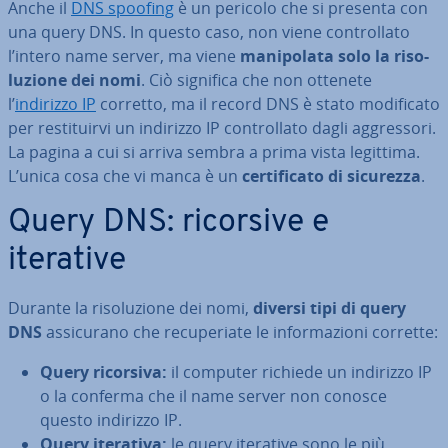
Anche il
DNS spoofing
è un pericolo che si presenta con
una query DNS. In questo caso, non viene con­trol­la­to
l’intero name server, ma viene
ma­ni­po­la­ta solo la ri­so­
lu­zio­ne dei nomi
. Ciò significa che non ottenete
l’
indirizzo IP
corretto, ma il record DNS è stato mo­di­fi­ca­to
per re­sti­tuir­vi un indirizzo IP con­trol­la­to dagli ag­gres­so­ri.
La pagina a cui si arriva sembra a prima vista legittima.
L’unica cosa che vi manca è un
cer­ti­fi­ca­to di sicurezza
.
Query DNS: ricorsive e
iterative
Durante la ri­so­lu­zio­ne dei nomi,
diversi tipi di query
DNS
as­si­cu­ra­no che re­cu­pe­ria­te le in­for­ma­zio­ni corrette:
Query ricorsiva:
il computer richiede un indirizzo IP
o la conferma che il name server non conosce
questo indirizzo IP.
Query iterativa:
le query iterative sono le più