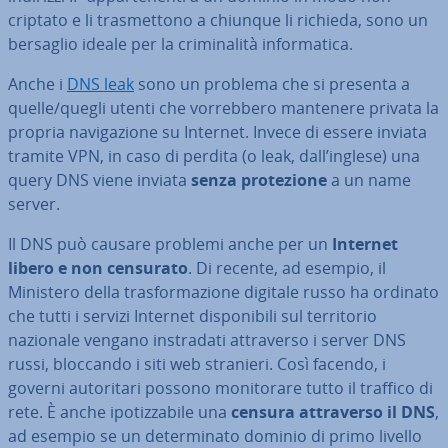
criptato e li tra­smet­to­no a chiunque li richieda, sono un
bersaglio ideale per la cri­mi­na­li­tà in­for­ma­ti­ca.
Anche i
DNS leak
sono un problema che si presenta a
quelle/quegli utenti che vor­reb­be­ro mantenere privata la
propria na­vi­ga­zio­ne su Internet. Invece di essere inviata
tramite VPN, in caso di perdita (o leak, dall’inglese) una
query DNS viene inviata
senza pro­te­zio­ne
a un name
server.
Il DNS può causare problemi anche per un
Internet
libero e non censurato
. Di recente, ad esempio, il
Ministero della tra­sfor­ma­zio­ne digitale russo ha ordinato
che tutti i servizi Internet di­spo­ni­bi­li sul ter­ri­to­rio
nazionale vengano in­stra­da­ti at­tra­ver­so i server DNS
russi, bloccando i siti web stranieri. Così facendo, i
governi au­to­ri­ta­ri possono mo­ni­to­ra­re tutto il traffico di
rete. È anche ipo­tiz­za­bi­le una
censura at­tra­ver­so il DNS
,
ad esempio se un de­ter­mi­na­to dominio di primo livello