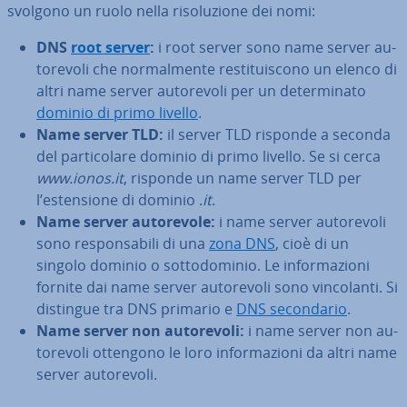
svolgono un ruolo nella ri­so­lu­zio­ne dei nomi:
DNS
root server
:
i root server sono name server au­
to­re­vo­li che nor­mal­men­te re­sti­tui­sco­no un elenco di
altri name server au­to­re­vo­li per un de­ter­mi­na­to
dominio di primo livello
.
Name server TLD:
il server TLD risponde a seconda
del par­ti­co­la­re dominio di primo livello. Se si cerca
www.ionos.it
, risponde un name server TLD per
l’esten­sio­ne di dominio .
it
.
Name server au­to­re­vo­le:
i name server au­to­re­vo­li
sono re­spon­sa­bi­li di una
zona DNS
, cioè di un
singolo dominio o sot­to­do­mi­nio. Le in­for­ma­zio­ni
fornite dai name server au­to­re­vo­li sono vin­co­lan­ti. Si
distingue tra DNS primario e
DNS se­con­da­rio
.
Name server non au­to­re­vo­li:
i name server non au­
to­re­vo­li ottengono le loro in­for­ma­zio­ni da altri name
server au­to­re­vo­li.