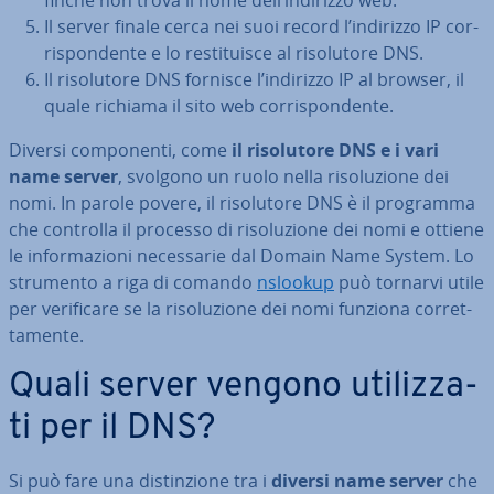
finché non trova il nome dell’indirizzo web.
Il server finale cerca nei suoi record l’indirizzo IP cor­
ri­spon­den­te e lo re­sti­tui­sce al ri­so­lu­to­re DNS.
Il ri­so­lu­to­re DNS fornisce l’indirizzo IP al browser, il
quale richiama il sito web cor­ri­spon­den­te.
Diversi com­po­nen­ti, come
il ri­so­lu­to­re DNS e i vari
name server
, svolgono un ruolo nella ri­so­lu­zio­ne dei
nomi. In parole povere, il ri­so­lu­to­re DNS è il programma
che controlla il processo di ri­so­lu­zio­ne dei nomi e ottiene
le in­for­ma­zio­ni ne­ces­sa­rie dal Domain Name System. Lo
strumento a riga di comando
nslookup
può tornarvi utile
per ve­ri­fi­ca­re se la ri­so­lu­zio­ne dei nomi funziona cor­ret­
ta­men­te.
Quali server vengono uti­liz­za­
ti per il DNS?
Si può fare una di­stin­zio­ne tra i
diversi name server
che