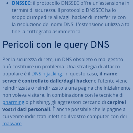
DNSSEC
:
il pro­to­col­lo DNSSEC offre un’esten­sio­ne in
termini di sicurezza. Il pro­to­col­lo DNSSEC ha lo
scopo di impedire alle/agli hacker di in­ter­fe­ri­re con
la ri­so­lu­zio­ne dei nomi DNS. L’esten­sio­ne utilizza a tal
fine la crit­to­gra­fia asim­me­tri­ca.
Pericoli con le query DNS
Per la sicurezza di rete, un DNS obsoleto o mal gestito
può co­sti­tui­re un problema. Una strategia di attacco
popolare è il
DNS hijacking
: in questo caso,
il name
server è con­trol­la­to dalle/dagli hacker
e l’utente viene
rein­di­riz­za­ta o rein­di­riz­za­to a una pagina che ini­zial­men­te
non voleva visitare. In com­bi­na­zio­ne con le tecniche di
pharming
o phishing, gli ag­gres­so­ri cercano di
carpire i
vostri dati personali
. È anche possibile che le pagine a
cui venite in­di­riz­za­ti infettino il vostro computer con dei
malware
.