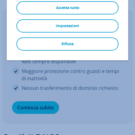
Accetta tutto
DNS gratuito
impostazioni
Riduci i tempi di ca­ri­ca­men­to del tuo
sito web
Rifiuta
Ri­so­lu­zio­ne rapida del dominio per un sito
web sempre di­spo­ni­bi­le
Maggiore pro­te­zio­ne contro guasti e tempi
di inat­ti­vi­tà
Nessun tra­sfe­ri­men­to di dominio richiesto
Comincia subito