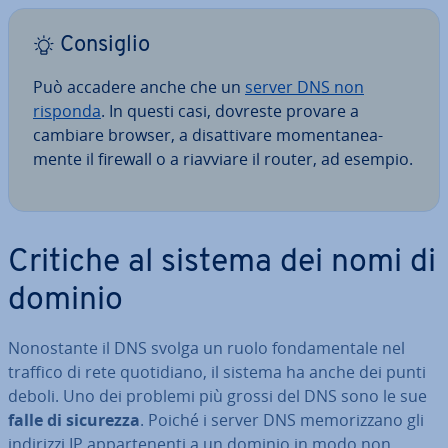
Consiglio
Può accadere anche che un
server DNS non
risponda
. In questi casi, dovreste provare a
cambiare browser, a di­sat­ti­va­re mo­men­ta­nea­
men­te il firewall o a riavviare il router, ad esempio.
Critiche al sistema dei nomi di
dominio
No­no­stan­te il DNS svolga un ruolo fon­da­men­ta­le nel
traffico di rete quo­ti­dia­no, il sistema ha anche dei punti
deboli. Uno dei problemi più grossi del DNS sono le sue
falle di sicurezza
. Poiché i server DNS me­mo­riz­za­no gli
indirizzi IP ap­par­te­nen­ti a un dominio in modo non