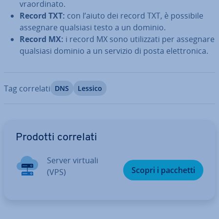
vraor­di­na­to.
Record TXT:
con l’aiuto dei record TXT, è possibile
assegnare qualsiasi testo a un dominio.
Record MX:
i record MX sono uti­liz­za­ti per assegnare
qualsiasi dominio a un servizio di posta elet­tro­ni­ca.
Tag correlati
DNS
Lessico
Vai al menu prin­ci­pa­le
Prodotti correlati
Server virtuali
Scopri i pacchetti
(VPS)