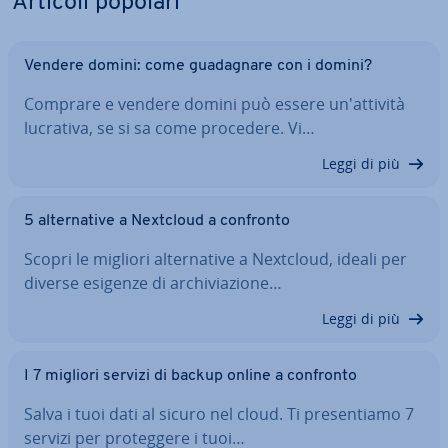
Articoli popolari
Vendere domini: come gua­da­gna­re con i domini?
Comprare e vendere domini può essere un'at­ti­vi­tà
lucrativa, se si sa come procedere. Vi…
Leggi di più
5 al­ter­na­ti­ve a Nextcloud a confronto
Scopri le migliori al­ter­na­ti­ve a Nextcloud, ideali per
diverse esigenze di ar­chi­via­zio­ne…
Leggi di più
I 7 migliori servizi di backup online a confronto
Salva i tuoi dati al sicuro nel cloud. Ti pre­sen­tia­mo 7
servizi per pro­teg­ge­re i tuoi…