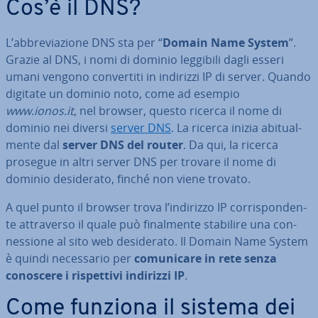
Cos’è il DNS?
L’ab­bre­via­zio­ne DNS sta per “
Domain Name System
”.
Grazie al DNS, i nomi di dominio leggibili dagli esseri
umani vengono con­ver­ti­ti in indirizzi IP di server. Quando
digitate un dominio noto, come ad esempio
www.ionos.it
, nel browser, questo ricerca il nome di
dominio nei diversi
server DNS
. La ricerca inizia abi­tual­
men­te dal
server DNS del router
. Da qui, la ricerca
prosegue in altri server DNS per trovare il nome di
dominio de­si­de­ra­to, finché non viene trovato.
A quel punto il browser trova l’indirizzo IP cor­ri­spon­den­
te at­tra­ver­so il quale può fi­nal­men­te stabilire una con­
nes­sio­ne al sito web de­si­de­ra­to. Il Domain Name System
è quindi ne­ces­sa­rio per
co­mu­ni­ca­re in rete senza
conoscere i ri­spet­ti­vi indirizzi IP
.
Come funziona il sistema dei