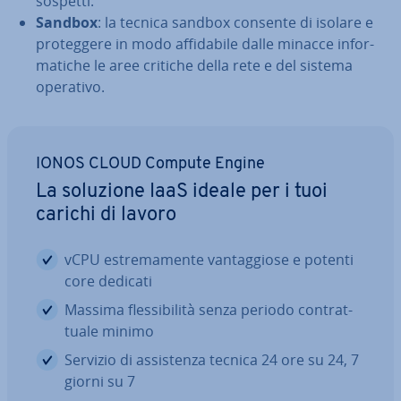
sospetti.
Sandbox
: la tecnica sandbox consente di isolare e
pro­teg­ge­re in modo af­fi­da­bi­le dalle minacce in­for­
ma­ti­che le aree critiche della rete e del sistema
operativo.
IONOS CLOUD Compute Engine
La soluzione IaaS ideale per i tuoi
carichi di lavoro
vCPU estre­ma­men­te van­tag­gio­se e potenti
core dedicati
Massima fles­si­bi­li­tà senza periodo con­trat­
tua­le minimo
Servizio di as­si­sten­za tecnica 24 ore su 24, 7
giorni su 7