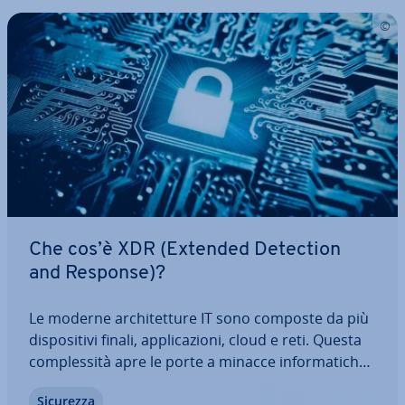
Che cos’è XDR (Extended Detection
and Response)?
Le moderne ar­chi­tet­tu­re IT sono composte da più
di­spo­si­ti­vi finali, ap­pli­ca­zio­ni, cloud e reti. Questa
com­ples­si­tà apre le porte a minacce in­for­ma­ti­che
ibride che i tra­di­zio­na­li antivirus non sono in grado
Sicurezza
di con­tra­sta­te in modo af­fi­da­bi­le. XDR (Extended