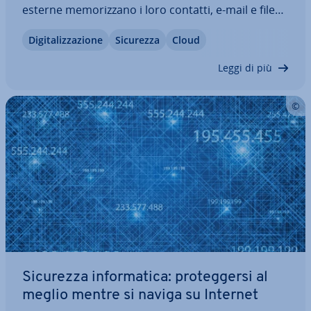
esterne me­mo­riz­za­no i loro contatti, e-mail e file
nel cloud. Anche le aziende che lavorano con
Di­gi­ta­liz­za­zio­ne
Sicurezza
Cloud
fornitori terzi devono sapere chi mantiene la
sovranità sui dati aziendali e dei…
Leggi di più
Sicurezza in­for­ma­ti­ca: pro­teg­ger­si al
meglio mentre si naviga su Internet