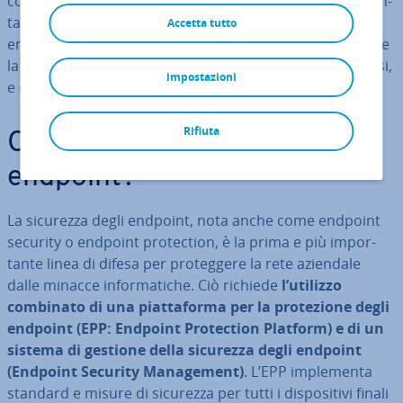
computer portatili, PC, stampanti e server. Se im­ple­men­
ta­ta in modo completo e tem­pe­sti­vo, la sicurezza degli
Accetta tutto
endpoint consente di chiudere le falle di sicurezza, come
la mancanza di ag­gior­na­men­ti o il controllo degli accessi,
impostazioni
e di prevenire il furto di dati e le minacce in­for­ma­ti­che.
Rifiuta
Cos’è la sicurezza degli
endpoint?
La sicurezza degli endpoint, nota anche come endpoint
security o endpoint pro­tec­tion, è la prima e più im­por­
tan­te linea di difesa per pro­teg­ge­re la rete aziendale
dalle minacce in­for­ma­ti­che. Ciò richiede
l’utilizzo
combinato di una piat­ta­for­ma per la pro­te­zio­ne degli
endpoint (EPP: Endpoint Pro­tec­tion Platform) e di un
sistema di gestione della sicurezza degli endpoint
(Endpoint Security Ma­na­ge­ment)
. L’EPP im­ple­men­ta
standard e misure di sicurezza per tutti i di­spo­si­ti­vi finali