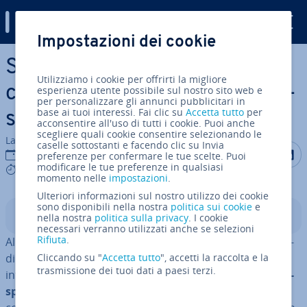
Digital Guide
Impostazioni dei cookie
Vai al contenuto prin­ci­pa­le
Sicurezza degli endpoint:
Utilizziamo i cookie per offrirti la migliore
come pro­teg­ge­re i tuoi di­spo­
esperienza utente possibile sul nostro sito web e
per personalizzare gli annunci pubblicitari in
base ai tuoi interessi. Fai clic su
Accetta tutto
per
si­ti­vi finali
acconsentire all'uso di tutti i cookie. Puoi anche
scegliere quali cookie consentire selezionando le
La redazione di IONOS
caselle sottostanti e facendo clic su Invia
Condividi 
Condiv
C
10 dic 2024
preferenze per confermare le tue scelte. Puoi
modificare le tue preferenze in qualsiasi
9 mins
momento nelle
impostazioni
.
Ulteriori informazioni sul nostro utilizzo dei cookie
sono disponibili nella nostra
politica sui cookie
e
Indice
nella nostra
politica sulla privacy
. I cookie
necessari verranno utilizzati anche se selezioni
Rifiuta
.
Al giorno d’oggi, la sicurezza degli endpoint è im­pre­scin­
di­bi­le per qualsiasi azienda. Con questo termine si
Cliccando su "
Accetta tutto
", accetti la raccolta e la
trasmissione dei tuoi dati a paesi terzi.
intende
un concetto di sicurezza olistico per tutti i di­
spo­si­ti­vi finali dell’azienda
, compresi smart­pho­ne,