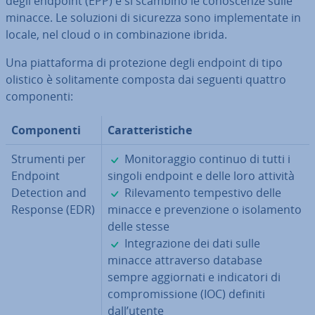
degli endpoint (EPP) e si scambino le co­no­scen­ze sulle
minacce. Le soluzioni di sicurezza sono im­ple­men­ta­te in
locale, nel cloud o in com­bi­na­zio­ne ibrida.
Una piat­ta­for­ma di pro­te­zio­ne degli endpoint di tipo
olistico è so­li­ta­men­te composta dai seguenti quattro
com­po­nen­ti:
Com­po­nen­ti
Ca­rat­te­ri­sti­che
✓
Strumenti per
Mo­ni­to­rag­gio continuo di tutti i
Endpoint
singoli endpoint e delle loro attività
✓
Detection and
Ri­le­va­men­to tem­pe­sti­vo delle
Response (EDR)
minacce e pre­ven­zio­ne o iso­la­men­to
delle stesse
✓
In­te­gra­zio­ne dei dati sulle
minacce at­tra­ver­so database
sempre ag­gior­na­ti e in­di­ca­to­ri di
com­pro­mis­sio­ne (IOC) definiti
dall’utente