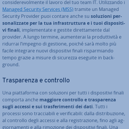
con­si­de­re­vol­men­te il lavoro del tuo team IT. Uti­liz­zan­do i
Managed Security Services (MSS)
tramite un Managed
Security Provider puoi contare anche su
soluzioni per­
so­na­liz­za­te per la tua in­fra­strut­tu­ra e i tuoi di­spo­si­ti­
vi finali
, im­ple­men­ta­te e gestite di­ret­ta­men­te dal
provider. A lungo termine, au­men­te­rai la pro­dut­ti­vi­tà e
ridurrai l’impegno di gestione, poiché sarà molto più
facile integrare nuovi di­spo­si­ti­vi finali ri­spar­mian­do
tempo grazie a misure di sicurezza eseguite in back­
ground.
Tra­spa­ren­za e controllo
Una piat­ta­for­ma con soluzioni per tutti i di­spo­si­ti­vi finali
comporta anche
maggiore controllo e tra­spa­ren­za
sugli accessi e sui tra­sfe­ri­men­ti dei dati
. Tutti i
processi sono trac­cia­bi­li e ve­ri­fi­ca­bi­li: dalla di­stri­bu­zio­ne,
al controllo degli accessi e alla re­gi­stra­zio­ne, fino agli ag­
gior­na­men­ti e alla rimozione dei di­spo­si­ti­vi finali. Una