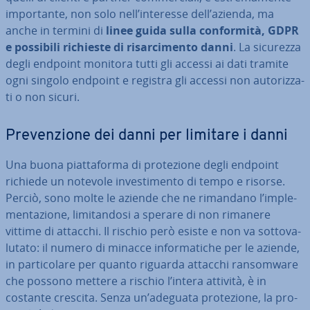
im­por­tan­te, non solo nell’interesse dell’azienda, ma
anche in termini di
linee guida sulla con­for­mi­tà, GDPR
e possibili richieste di ri­sar­ci­men­to danni
. La sicurezza
degli endpoint monitora tutti gli accessi ai dati tramite
ogni singolo endpoint e registra gli accessi non au­to­riz­za­
ti o non sicuri.
Pre­ven­zio­ne dei danni per limitare i danni
Una buona piat­ta­for­ma di pro­te­zio­ne degli endpoint
richiede un notevole in­ve­sti­men­to di tempo e risorse.
Perciò, sono molte le aziende che ne rimandano l’im­ple­
men­ta­zio­ne, li­mi­tan­do­si a sperare di non rimanere
vittime di attacchi. Il rischio però esiste e non va sot­to­va­
lu­ta­to: il numero di minacce in­for­ma­ti­che per le aziende,
in par­ti­co­la­re per quanto riguarda attacchi ran­som­ware
che possono mettere a rischio l’intera attività, è in
costante crescita. Senza un’adeguata pro­te­zio­ne, la pro­