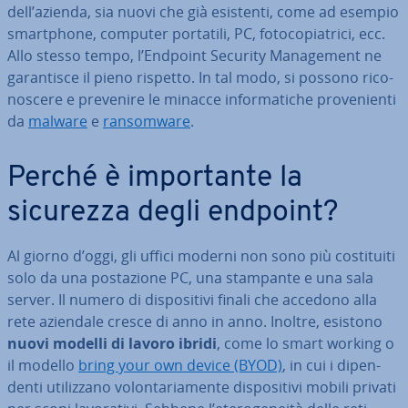
dell’azienda, sia nuovi che già esistenti, come ad esempio
smart­pho­ne, computer portatili, PC, fo­to­co­pia­tri­ci, ecc.
Allo stesso tempo, l’Endpoint Security Ma­na­ge­ment ne
ga­ran­ti­sce il pieno rispetto. In tal modo, si possono ri­co­
no­sce­re e prevenire le minacce in­for­ma­ti­che pro­ve­nien­ti
da
malware
e
ran­som­ware
.
Perché è im­por­tan­te la
sicurezza degli endpoint?
Al giorno d’oggi, gli uffici moderni non sono più co­sti­tui­ti
solo da una po­sta­zio­ne PC, una stampante e una sala
server. Il numero di di­spo­si­ti­vi finali che accedono alla
rete aziendale cresce di anno in anno. Inoltre, esistono
nuovi modelli di lavoro ibridi
, come lo smart working o
il modello
bring your own device (BYOD)
, in cui i di­pen­
den­ti uti­liz­za­no vo­lon­ta­ria­men­te di­spo­si­ti­vi mobili privati