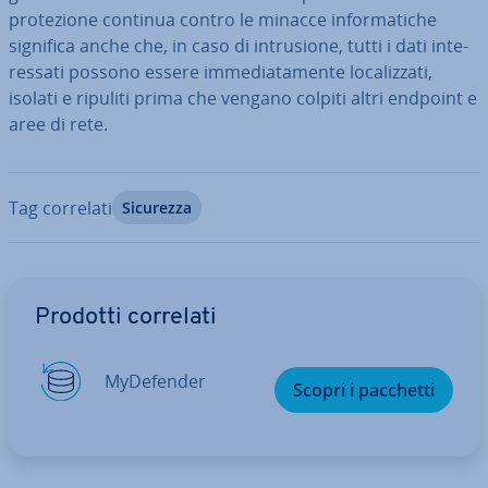
pro­te­zio­ne continua contro le minacce in­for­ma­ti­che
significa anche che, in caso di in­tru­sio­ne, tutti i dati in­te­
res­sa­ti possono essere im­me­dia­ta­men­te lo­ca­liz­za­ti,
isolati e ripuliti prima che vengano colpiti altri endpoint e
aree di rete.
Tag correlati
Sicurezza
Vai al menu prin­ci­pa­le
Prodotti correlati
My­De­fen­der
Scopri i pacchetti