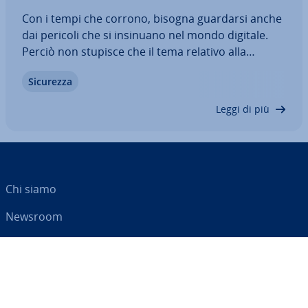
Con i tempi che corrono, bisogna guardarsi anche
dai pericoli che si insinuano nel mondo digitale.
Perciò non stupisce che il tema relativo alla
sicurezza in­for­ma­ti­ca acquisti sempre più peso e
Sicurezza
assuma un ruolo di primo piano nella lotta alla
cyber cri­mi­na­li­tà. Ma come ci si può…
Leggi di più
Chi siamo
Newsroom
Centro As­si­sten­za
Termini e con­di­zio­ni
Privacy