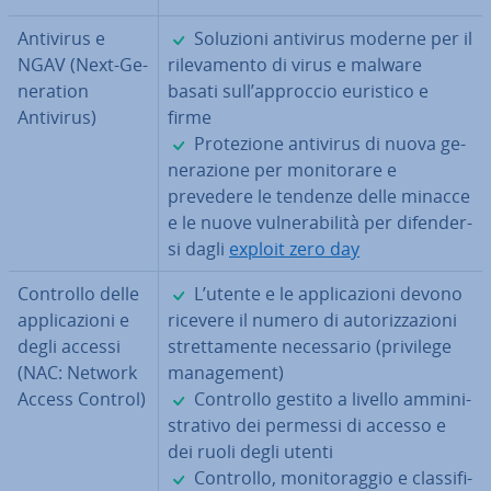
✓
Antivirus e
Soluzioni antivirus moderne per il
NGAV (Next-Ge­
ri­le­va­men­to di virus e malware
ne­ra­tion
basati sull’approccio euristico e
Antivirus)
firme
✓
Pro­te­zio­ne antivirus di nuova ge­
ne­ra­zio­ne per mo­ni­to­ra­re e
prevedere le tendenze delle minacce
e le nuove vul­ne­ra­bi­li­tà per di­fen­der­
si dagli
exploit zero day
✓
Controllo delle
L’utente e le ap­pli­ca­zio­ni devono
ap­pli­ca­zio­ni e
ricevere il numero di au­to­riz­za­zio­ni
degli accessi
stret­ta­men­te ne­ces­sa­rio (privilege
(NAC: Network
ma­na­ge­ment)
✓
Access Control)
Controllo gestito a livello am­mi­ni­
stra­ti­vo dei permessi di accesso e
dei ruoli degli utenti
✓
Controllo, mo­ni­to­rag­gio e clas­si­fi­