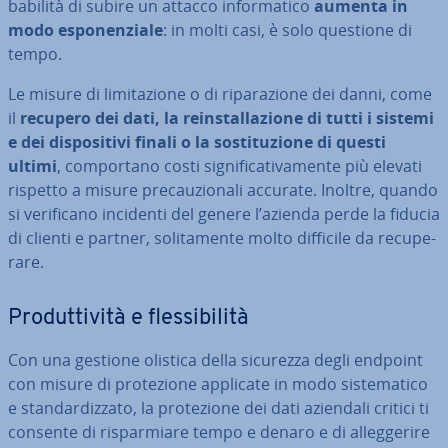
ba­bi­li­tà di subire un attacco in­for­ma­ti­co
aumenta in
modo espo­nen­zia­le
: in molti casi, è solo questione di
tempo.
Le misure di li­mi­ta­zio­ne o di ri­pa­ra­zio­ne dei danni, come
il
recupero dei dati, la rein­stal­la­zio­ne di tutti i sistemi
e dei di­spo­si­ti­vi finali o la so­sti­tu­zio­ne di questi
ultimi
, com­por­ta­no costi si­gni­fi­ca­ti­va­men­te più elevati
rispetto a misure pre­cau­zio­na­li accurate. Inoltre, quando
si ve­ri­fi­ca­no incidenti del genere l’azienda perde la fiducia
di clienti e partner, so­li­ta­men­te molto difficile da re­cu­pe­
ra­re.
Pro­dut­ti­vi­tà e fles­si­bi­li­tà
Con una gestione olistica della sicurezza degli endpoint
con misure di pro­te­zio­ne applicate in modo si­ste­ma­ti­co
e stan­dar­diz­za­to, la pro­te­zio­ne dei dati aziendali critici ti
consente di ri­spar­mia­re tempo e denaro e di al­leg­ge­ri­re