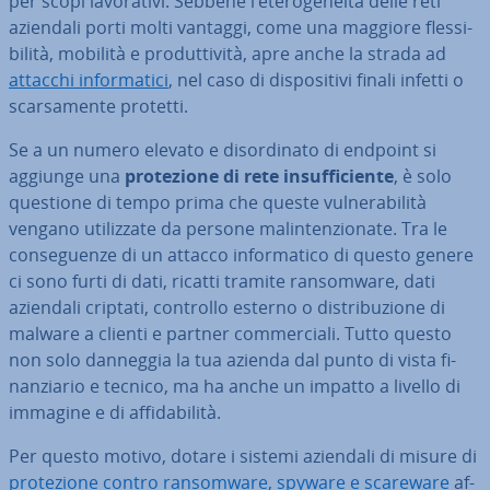
per scopi la­vo­ra­ti­vi. Sebbene l’ete­ro­ge­nei­tà delle reti
aziendali porti molti vantaggi, come una maggiore fles­si­
bi­li­tà, mobilità e pro­dut­ti­vi­tà, apre anche la strada ad
attacchi in­for­ma­ti­ci
, nel caso di di­spo­si­ti­vi finali infetti o
scar­sa­men­te protetti.
Se a un numero elevato e di­sor­di­na­to di endpoint si
aggiunge una
pro­te­zio­ne di rete in­suf­fi­cien­te
, è solo
questione di tempo prima che queste vul­ne­ra­bi­li­tà
vengano uti­liz­za­te da persone ma­lin­ten­zio­na­te. Tra le
con­se­guen­ze di un attacco in­for­ma­ti­co di questo genere
ci sono furti di dati, ricatti tramite ran­som­ware, dati
aziendali criptati, controllo esterno o di­stri­bu­zio­ne di
malware a clienti e partner com­mer­cia­li. Tutto questo
non solo danneggia la tua azienda dal punto di vista fi­
nan­zia­rio e tecnico, ma ha anche un impatto a livello di
immagine e di af­fi­da­bi­li­tà.
Per questo motivo, dotare i sistemi aziendali di misure di
pro­te­zio­ne contro ran­som­ware, spyware e scareware
af­