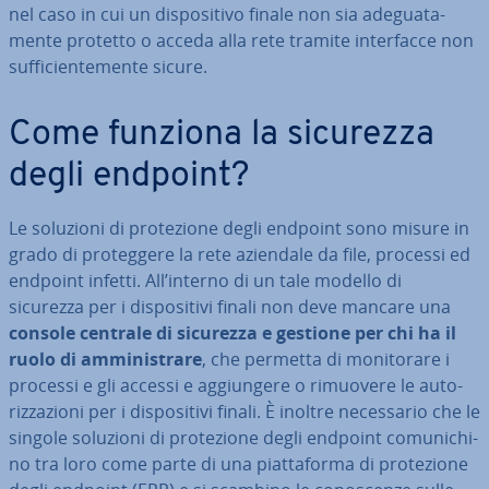
nel caso in cui un di­spo­si­ti­vo finale non sia ade­gua­ta­
men­te protetto o acceda alla rete tramite in­ter­fac­ce non
suf­fi­cien­te­men­te sicure.
Come funziona la sicurezza
degli endpoint?
Le soluzioni di pro­te­zio­ne degli endpoint sono misure in
grado di pro­teg­ge­re la rete aziendale da file, processi ed
endpoint infetti. All’interno di un tale modello di
sicurezza per i di­spo­si­ti­vi finali non deve mancare una
console centrale di sicurezza e gestione per chi ha il
ruolo di am­mi­ni­stra­re
, che permetta di mo­ni­to­ra­re i
processi e gli accessi e ag­giun­ge­re o rimuovere le au­to­
riz­za­zio­ni per i di­spo­si­ti­vi finali. È inoltre ne­ces­sa­rio che le
singole soluzioni di pro­te­zio­ne degli endpoint co­mu­ni­chi­
no tra loro come parte di una piat­ta­for­ma di pro­te­zio­ne