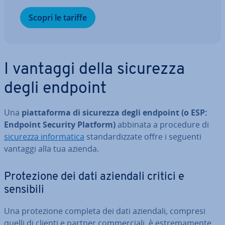
Scopri le tariffe
I vantaggi della sicurezza
degli endpoint
Una
piat­ta­for­ma di sicurezza degli endpoint (o ESP:
Endpoint Security Platform)
abbinata a procedure di
sicurezza in­for­ma­ti­ca
stan­dar­diz­za­te offre i seguenti
vantaggi alla tua azienda.
Pro­te­zio­ne dei dati aziendali critici e
sensibili
Una pro­te­zio­ne completa dei dati aziendali, compresi
quelli di clienti e partner com­mer­cia­li, è estre­ma­men­te