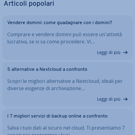
Articoli popolari
Vendere domini: come gua­da­gna­re con i domini?
Comprare e vendere domini può essere un'at­ti­vi­tà
lucrativa, se si sa come procedere. Vi…
Leggi di più
5 al­ter­na­ti­ve a Nextcloud a confronto
Scopri le migliori al­ter­na­ti­ve a Nextcloud, ideali per
diverse esigenze di ar­chi­via­zio­ne…
Leggi di più
I 7 migliori servizi di backup online a confronto
Salva i tuoi dati al sicuro nel cloud. Ti pre­sen­tia­mo 7