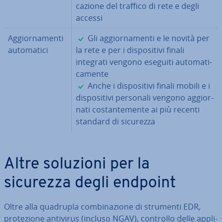
ca­zio­ne del traffico di rete e degli
accessi
✓
Ag­gior­na­men­ti
Gli ag­gior­na­men­ti e le novità per
au­to­ma­ti­ci
la rete e per i di­spo­si­ti­vi finali
integrati vengono eseguiti au­to­ma­ti­
ca­men­te
✓
Anche i di­spo­si­ti­vi finali mobili e i
di­spo­si­ti­vi personali vengono ag­gior­
na­ti co­stan­te­men­te ai più recenti
standard di sicurezza
Altre soluzioni per la
sicurezza degli endpoint
Oltre alla quadrupla com­bi­na­zio­ne di strumenti EDR,
pro­te­zio­ne antivirus (incluso NGAV), controllo delle ap­pli­