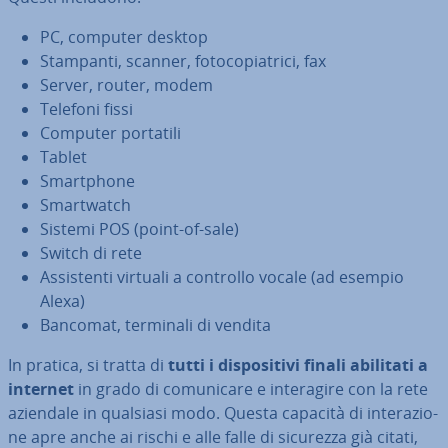
PC, computer desktop
Stampanti, scanner, fo­to­co­pia­tri­ci, fax
Server, router, modem
Telefoni fissi
Computer portatili
Tablet
Smart­pho­ne
Smart­watch
Sistemi POS (point-of-sale)
Switch di rete
As­si­sten­ti virtuali a controllo vocale (ad esempio
Alexa)
Bancomat, terminali di vendita
In pratica, si tratta di
tutti i di­spo­si­ti­vi finali abilitati a
internet
in grado di co­mu­ni­ca­re e in­te­ra­gi­re con la rete
aziendale in qualsiasi modo. Questa capacità di in­te­ra­zio­
ne apre anche ai rischi e alle falle di sicurezza già citati,