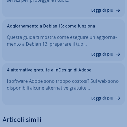
servizi per pro­teg­ge­re i tuoi…
Leggi di più
Ag­gior­na­men­to a Debian 13: come funziona
Questa guida ti mostra come eseguire un ag­gior­na­
men­to a Debian 13, preparare il tuo…
Leggi di più
4 al­ter­na­ti­ve gratuite a InDesign di Adobe
I software Adobe sono troppo costosi? Sul web sono
di­spo­ni­bi­li alcune al­ter­na­ti­ve gratuite…
Leggi di più
Articoli simili