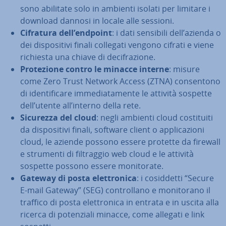
sono abilitate solo in ambienti isolati per limitare i
download dannosi in locale alle sessioni.
Cifratura dell’endpoint
: i dati sensibili dell’azienda o
dei di­spo­si­ti­vi finali collegati vengono cifrati e viene
richiesta una chiave di de­ci­fra­zio­ne.
Pro­te­zio­ne contro le minacce interne
: misure
come Zero Trust Network Access (ZTNA) con­sen­to­no
di iden­ti­fi­ca­re im­me­dia­ta­men­te le attività sospette
dell’utente all’interno della rete.
Sicurezza del cloud
: negli ambienti cloud co­sti­tui­ti
da di­spo­si­ti­vi finali, software client o ap­pli­ca­zio­ni
cloud, le aziende possono essere protette da firewall
e strumenti di fil­trag­gio web cloud e le attività
sospette possono essere mo­ni­to­ra­te.
Gateway di posta elet­tro­ni­ca
: i co­sid­det­ti “Secure
E-mail Gateway” (SEG) con­trol­la­no e mo­ni­to­ra­no il
traffico di posta elet­tro­ni­ca in entrata e in uscita alla
ricerca di po­ten­zia­li minacce, come allegati e link