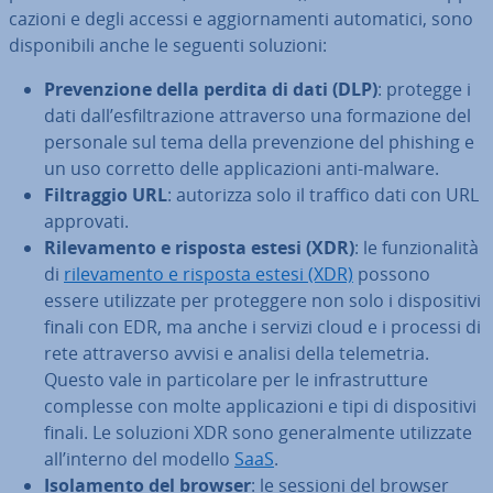
ca­zio­ni e degli accessi e ag­gior­na­men­ti au­to­ma­ti­ci, sono
di­spo­ni­bi­li anche le seguenti soluzioni:
Pre­ven­zio­ne della perdita di dati (DLP)
: protegge i
dati dall’esfil­tra­zio­ne at­tra­ver­so una for­ma­zio­ne del
personale sul tema della pre­ven­zio­ne del phishing e
un uso corretto delle ap­pli­ca­zio­ni anti-malware.
Fil­trag­gio URL
: autorizza solo il traffico dati con URL
approvati.
Ri­le­va­men­to e risposta estesi (XDR)
: le fun­zio­na­li­tà
di
ri­le­va­men­to e risposta estesi (XDR)
possono
essere uti­liz­za­te per pro­teg­ge­re non solo i di­spo­si­ti­vi
finali con EDR, ma anche i servizi cloud e i processi di
rete at­tra­ver­so avvisi e analisi della te­le­me­tria.
Questo vale in par­ti­co­la­re per le in­fra­strut­tu­re
complesse con molte ap­pli­ca­zio­ni e tipi di di­spo­si­ti­vi
finali. Le soluzioni XDR sono ge­ne­ral­men­te uti­liz­za­te
all’interno del modello
SaaS
.
Iso­la­men­to del browser
: le sessioni del browser