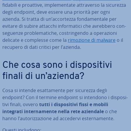
fi­da­bi­li e proattive, im­ple­men­ta­te at­tra­ver­so la sicurezza
degli endpoint, deve essere una priorità per ogni
azienda. Si tratta di un’ac­cor­tez­za fon­da­men­ta­le per
evitare di subire attacchi in­for­ma­ti­ci che avrebbero con­
se­guen­ze pro­ble­ma­ti­che, co­strin­gen­do a ope­ra­zio­ni
delicate e complesse come la
rimozione di malware
o il
recupero di dati critici per l’azienda.
Che cosa sono i di­spo­si­ti­vi
finali di un’azienda?
Cosa si intende esat­ta­men­te per sicurezza degli
endpoint? Con il termine endpoint si intendono i di­spo­si­
ti­vi finali, ovvero
tutti i di­spo­si­ti­vi fissi e mobili
integrati in­ter­na­men­te nella rete aziendale
o che
hanno l’au­to­riz­za­zio­ne ad accedervi ester­na­men­te.
Questi includono: