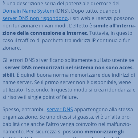
è una de­scri­zio­ne seria del po­ten­zia­le di errore del
Domain Name System
(DNS). Dopo tutto, quando i
server DNS non ri­spon­do­no
, i siti web e i servizi possono
non fun­zio­na­re in vari modi. L’effetto è
simile all’in­ter­ru­
zio­ne della con­nes­sio­ne a Internet
. Tuttavia, in questo
caso il traffico di pacchetti tra indirizzi IP continua a fun­
zio­na­re.
Gli errori DNS si ve­ri­fi­ca­no so­li­ta­men­te sul lato utente se
i
server DNS me­mo­riz­za­ti nel sistema non sono ac­ces­
si­bi­li
. È quindi buona norma me­mo­riz­za­re due indirizzi di
name server. Se il primo server non è di­spo­ni­bi­le, viene
uti­liz­za­to il secondo. In questo modo si crea ri­don­dan­za e
si risolve il single point of failure.
Spesso, entrambi i
server DNS
ap­par­ten­go­no alla stessa
or­ga­niz­za­zio­ne. Se uno di essi si guasta, vi è un’alta pro­
ba­bi­li­tà che anche l’altro venga coinvolto nel mal­fun­zio­
na­men­to. Per sicurezza si possono
me­mo­riz­za­re gli