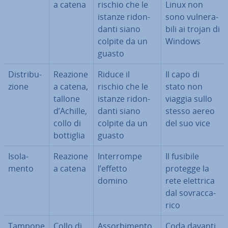
a catena
rischio che le
Linux non
istanze ri­don­
sono vul­ne­ra­
dan­ti siano
bi­li ai trojan di
colpite da un
Windows
guasto
Di­stri­bu­
Reazione
Riduce il
Il capo di
zio­ne
a catena,
rischio che le
stato non
tallone
istanze ri­don­
viaggia sullo
d’Achille,
dan­ti siano
stesso aereo
collo di
colpite da un
del suo vice
bottiglia
guasto
Iso­la­
Reazione
In­ter­rom­pe
Il fusibile
men­to
a catena
l’effetto
protegge la
domino
rete elettrica
dal so­vrac­ca­
ri­co
Tampone
Collo di
As­sor­bi­men­to
Coda davanti