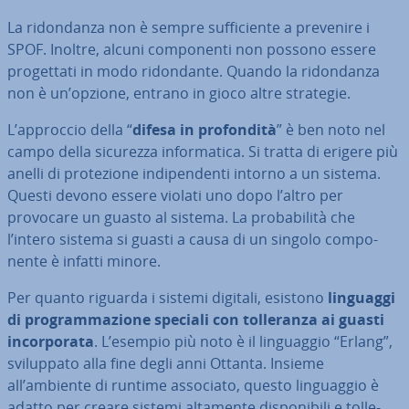
La ri­don­dan­za non è sempre suf­fi­cien­te a prevenire i
SPOF. Inoltre, alcuni com­po­nen­ti non possono essere
pro­get­ta­ti in modo ri­don­dan­te. Quando la ri­don­dan­za
non è un’opzione, entrano in gioco altre strategie.
L’approccio della “
difesa in pro­fon­di­tà
” è ben noto nel
campo della sicurezza in­for­ma­ti­ca. Si tratta di erigere più
anelli di pro­te­zio­ne in­di­pen­den­ti intorno a un sistema.
Questi devono essere violati uno dopo l’altro per
provocare un guasto al sistema. La pro­ba­bi­li­tà che
l’intero sistema si guasti a causa di un singolo com­po­
nen­te è infatti minore.
Per quanto riguarda i sistemi digitali, esistono
linguaggi
di pro­gram­ma­zio­ne speciali con tol­le­ran­za ai guasti
in­cor­po­ra­ta
. L’esempio più noto è il lin­guag­gio “Erlang”,
svi­lup­pa­to alla fine degli anni Ottanta. Insieme
all’ambiente di runtime associato, questo lin­guag­gio è
adatto per creare sistemi altamente di­spo­ni­bi­li e tol­le­