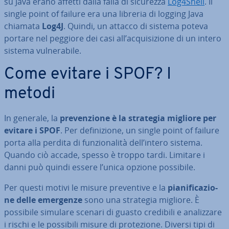
su Java erano affetti dalla falla di sicurezza
Log4Shell
. Il
single point of failure era una libreria di logging Java
chiamata
Log4J
. Quindi, un attacco di sistema poteva
portare nel peggiore dei casi all’ac­qui­si­zio­ne di un intero
sistema vul­ne­ra­bi­le.
Come evitare i SPOF? I
metodi
In generale, la
pre­ven­zio­ne è la strategia migliore per
evitare i SPOF
. Per de­fi­ni­zio­ne, un single point of failure
porta alla perdita di fun­zio­na­li­tà dell’intero sistema.
Quando ciò accade, spesso è troppo tardi. Limitare i
danni può quindi essere l’unica opzione possibile.
Per questi motivi le misure pre­ven­ti­ve e la
pia­ni­fi­ca­zio­
ne delle emergenze
sono una strategia migliore. È
possibile simulare scenari di guasto credibili e ana­liz­za­re
i rischi e le possibili misure di pro­te­zio­ne. Diversi tipi di