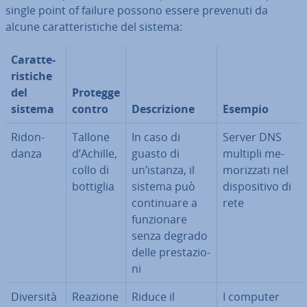
single point of failure possono essere prevenuti da
alcune ca­rat­te­ri­sti­che del sistema:
Ca­rat­te­
ri­sti­che
del
Protegge
sistema
contro
De­scri­zio­ne
Esempio
Ri­don­
Tallone
In caso di
Server DNS
dan­za
d’Achille,
guasto di
multipli me­
collo di
un’istanza, il
mo­riz­za­ti nel
bottiglia
sistema può
di­spo­si­ti­vo di
con­ti­nua­re a
rete
fun­zio­na­re
senza degrado
delle pre­sta­zio­
ni
Diversità
Reazione
Riduce il
I computer