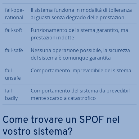
fail-ope­
Il sistema funziona in modalità di tol­le­ran­za
ra­tio­nal
ai guasti senza degrado delle pre­sta­zio­ni
fail-soft
Fun­zio­na­men­to del sistema garantito, ma
pre­sta­zio­ni ridotte
fail-safe
Nessuna ope­ra­zio­ne possibile, la sicurezza
del sistema è comunque garantita
fail-
Com­por­ta­men­to im­pre­ve­di­bi­le del sistema
unsafe
fail-
Com­por­ta­men­to del sistema da pre­ve­di­bil­
badly
men­te scarso a ca­ta­stro­fi­co
Come trovare un SPOF nel
vostro sistema?