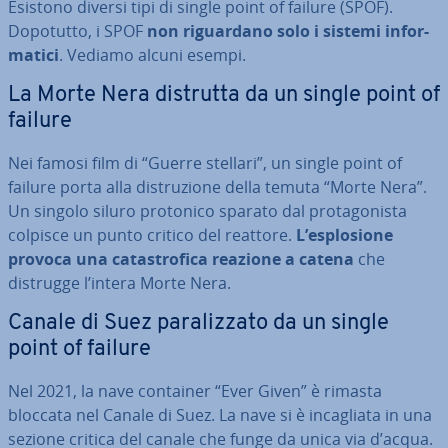
Esistono diversi tipi di single point of failure (SPOF).
Dopotutto, i SPOF
non ri­guar­da­no solo i sistemi in­for­
ma­ti­ci
. Vediamo alcuni esempi.
La Morte Nera distrutta da un single point of
failure
Nei famosi film di “Guerre stellari”, un single point of
failure porta alla di­stru­zio­ne della temuta “Morte Nera”.
Un singolo siluro protonico sparato dal pro­ta­go­ni­sta
colpisce un punto critico del reattore.
L’esplo­sio­ne
provoca una ca­ta­stro­fi­ca reazione a catena
che
distrugge l’intera Morte Nera.
Canale di Suez pa­ra­liz­za­to da un single
point of failure
Nel 2021, la nave container “Ever Given” è rimasta
bloccata nel Canale di Suez. La nave si è in­ca­glia­ta in una
sezione critica del canale che funge da unica via d’acqua.