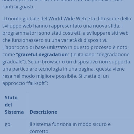
ran­ti ai guasti.
Il trionfo globale del World Wide Web e la dif­fu­sio­ne dello
sviluppo web hanno rap­pre­sen­ta­to una nuova sfida. I
pro­gram­ma­to­ri sono stati costretti a svi­lup­pa­re siti web
che fun­zio­nas­se­ro su una varietà di di­spo­si­ti­vi.
L’approccio di base uti­liz­za­to in questo processo è noto
come “
graceful de­gra­da­tion
” (in italiano: “de­gra­da­zio­ne
graduale”). Se un browser o un di­spo­si­ti­vo non supporta
una par­ti­co­la­re tec­no­lo­gia in una pagina, questa viene
resa nel modo migliore possibile. Si tratta di un
approccio “fail-soft”:
Stato
del
Sistema
De­scri­zio­ne
go
Il sistema funziona in modo sicuro e
corretto