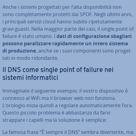
Anche i sistemi pro­get­ta­ti per l’alta di­spo­ni­bi­li­tà non
sono com­ple­ta­men­te protetti dai SPOF. Negli ultimi anni,
i prin­ci­pa­li servizi cloud hanno subito ri­pe­tu­ta­men­te
gravi guasti. Nella maggior parte dei casi, il single point of
failure è stato umano. I
dati di con­fi­gu­ra­zio­ne sbagliati
possono pa­ra­liz­za­re ra­pi­da­men­te un intero sistema
di pro­du­zio­ne
, anche se i suoi com­po­nen­ti sono pro­get­
ta­ti in modo ri­don­dan­te.
Il DNS come single point of failure nei
sistemi in­for­ma­ti­ci
Im­ma­gi­na­te il seguente esempio: il vostro di­spo­si­ti­vo è
connesso al WiFi ma il browser web non funziona.
L’orologio inizia quindi a regolare au­to­ma­ti­ca­men­te l’ora.
Questo piccolo problema è ab­ba­stan­za da farvi
strappare i capelli ma la soluzione è semplice:
La famosa frase “È sempre il DNS” sembra di­ver­ten­te, ma