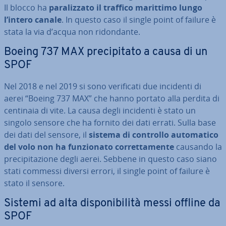
Il blocco ha
pa­ra­liz­za­to il traffico marittimo lungo
l’intero canale
. In questo caso il single point of failure è
stata la via d’acqua non ri­don­dan­te.
Boeing 737 MAX pre­ci­pi­ta­to a causa di un
SPOF
Nel 2018 e nel 2019 si sono ve­ri­fi­ca­ti due incidenti di
aerei “Boeing 737 MAX” che hanno portato alla perdita di
centinaia di vite. La causa degli incidenti è stato un
singolo sensore che ha fornito dei dati errati. Sulla base
dei dati del sensore, il
sistema di controllo au­to­ma­ti­co
del volo non ha fun­zio­na­to cor­ret­ta­men­te
causando la
pre­ci­pi­ta­zio­ne degli aerei. Sebbene in questo caso siano
stati commessi diversi errori, il single point of failure è
stato il sensore.
Sistemi ad alta di­spo­ni­bi­li­tà messi offline da
SPOF