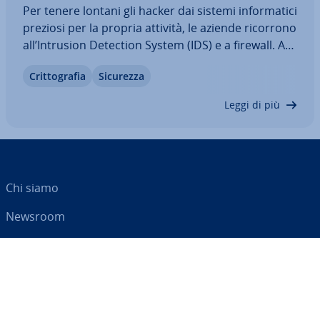
Per tenere lontani gli hacker dai sistemi in­for­ma­ti­ci
preziosi per la propria attività, le aziende ricorrono
all’Intrusion Detection System (IDS) e a firewall. A
questi mec­ca­ni­smi di pro­te­zio­ne si possono ag­
Crit­to­gra­fia
Sicurezza
giun­ge­re anche gli honeypot, che attirano gli
hacker in aree isolate…
Leggi di più
Chi siamo
Newsroom
Centro As­si­sten­za
Termini e con­di­zio­ni
Privacy