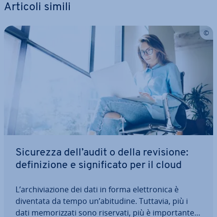
Articoli simili
Sicurezza dell’audit o della revisione:
de­fi­ni­zio­ne e si­gni­fi­ca­to per il cloud
L’ar­chi­via­zio­ne dei dati in forma elet­tro­ni­ca è
diventata da tempo un’abitudine. Tuttavia, più i
dati me­mo­riz­za­ti sono riservati, più è im­por­tan­te