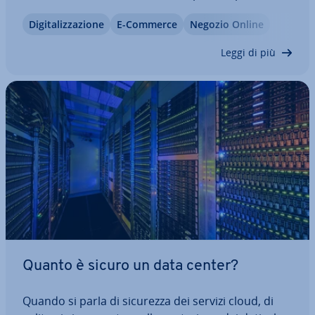
pro­teg­ger­li. La sicurezza dell’audit, che è stata a
Di­gi­ta­liz­za­zio­ne
E-Commerce
Negozio Online
lungo applicata ai documenti a sfondo com­mer­cia­
le e fiscale, sta quindi…
Leggi di più
Quanto è sicuro un data center?
Quando si parla di sicurezza dei servizi cloud, di