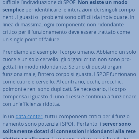
difficile l’in­di­vi­dua­zio­ne di SPOF.
Non esiste un modo
semplice
per iden­ti­fi­ca­re le in­te­ra­zio­ni dei singoli com­po­
nen­ti. I guasti o i problemi sono difficili da in­di­vi­dua­re. In
linea di massima, ogni com­po­nen­te non ri­don­dan­te
critico per il fun­zio­na­men­to deve essere trattato come
un single point of failure.
Prendiamo ad esempio il corpo umano. Abbiamo un solo
cuore e un solo cervello: gli organi critici non sono pro­
get­ta­ti in modo ri­don­dan­te. Se uno di questi organi
funziona male, l’intero corpo si guasta. I SPOF fun­zio­na­no
come cuore e cervello. Al contrario, occhi, orecchie,
polmoni e reni sono duplicati. Se ne­ces­sa­rio, il corpo
compensa il guasto di uno di essi e continua a fun­zio­na­re
con un’ef­fi­cien­za ridotta.
In un
data center
, tutti i com­po­nen­ti critici per il fun­zio­
na­men­to sono po­ten­zia­li SPOF. Pertanto, i
server sono
so­li­ta­men­te dotati di con­nes­sio­ni ri­don­dan­ti alla rete
elettrica e alla rete
. La memoria di massa è fornita in