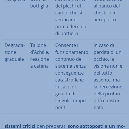
bottiglia
dei picchi di
al banco del
carico che si
check-in in
ve­ri­fi­ca­no
aeroporto
prima dei colli
di bottiglia
De­gra­da­
Tallone
Consente il
In caso di
zio­ne
d’Achille,
fun­zio­na­men­to
perdita di un
graduale
reazione
continuo del
occhio, la
a catena
sistema senza
visione non è
con­se­guen­ze
del tutto
ca­ta­stro­fi­che
assente, ma
in caso di
la per­ce­zio­ne
guasto di
della pro­fon­
singoli com­po­
di­tà è di­stur­
nen­ti
ba­ta
I
sistemi critici
ben preparati
sono sot­to­po­sti a un mo­