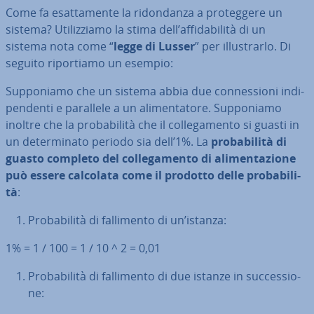
Come fa esat­ta­men­te la ri­don­dan­za a pro­teg­ge­re un
sistema? Uti­liz­zia­mo la stima dell’af­fi­da­bi­li­tà di un
sistema nota come “
legge di Lusser
” per il­lu­strar­lo. Di
seguito ri­por­tia­mo un esempio:
Sup­po­nia­mo che un sistema abbia due con­nes­sio­ni in­di­
pen­den­ti e parallele a un ali­men­ta­to­re. Sup­po­nia­mo
inoltre che la pro­ba­bi­li­tà che il col­le­ga­men­to si guasti in
un de­ter­mi­na­to periodo sia dell’1%. La
pro­ba­bi­li­tà di
guasto completo del col­le­ga­men­to di ali­men­ta­zio­ne
può essere calcolata come il prodotto delle pro­ba­bi­li­
tà
:
Pro­ba­bi­li­tà di fal­li­men­to di un’istanza:
1% = 1 / 100 = 1 / 10 ^ 2 = 0,01
Pro­ba­bi­li­tà di fal­li­men­to di due istanze in suc­ces­sio­
ne: