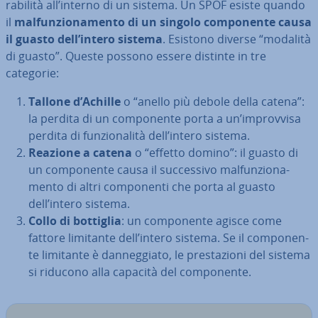
ra­bi­li­tà all’interno di un sistema. Un SPOF esiste quando
il
mal­fun­zio­na­men­to di un singolo com­po­nen­te causa
il guasto dell’intero sistema
. Esistono diverse “modalità
di guasto”. Queste possono essere distinte in tre
categorie:
Tallone d’Achille
o “anello più debole della catena”:
la perdita di un com­po­nen­te porta a un’im­prov­vi­sa
perdita di fun­zio­na­li­tà dell’intero sistema.
Reazione a catena
o “effetto domino”: il guasto di
un com­po­nen­te causa il suc­ces­si­vo mal­fun­zio­na­
men­to di altri com­po­nen­ti che porta al guasto
dell’intero sistema.
Collo di bottiglia
: un com­po­nen­te agisce come
fattore limitante dell’intero sistema. Se il com­po­nen­
te limitante è dan­neg­gia­to, le pre­sta­zio­ni del sistema
si riducono alla capacità del com­po­nen­te.