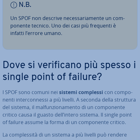
N.B.
Un SPOF non descrive ne­ces­sa­ria­men­te un com­
po­nen­te tecnico. Uno dei casi più frequenti è
infatti l’errore umano.
Dove si ve­ri­fi­ca­no più spesso i
single point of failure?
I SPOF sono comuni nei
sistemi complessi
con com­po­
nen­ti in­ter­con­nes­si a più livelli. A seconda della struttura
del sistema, il mal­fun­zio­na­men­to di un com­po­nen­te
critico causa il guasto dell’intero sistema. Il single point
of failure assume la forma di un com­po­nen­te critico.
La com­ples­si­tà di un sistema a più livelli può rendere