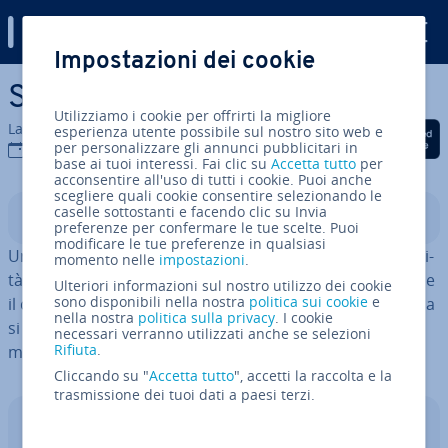
Digital Guide
Impostazioni dei cookie
Vai al contenuto prin­ci­pa­le
Single point of failure
Utilizziamo i cookie per offrirti la migliore
La redazione di IONOS
esperienza utente possibile sul nostro sito web e
Condividi via Facebook
Condividi via Twitter
Condividi via Li
per personalizzare gli annunci pubblicitari in
05 dic 2022
base ai tuoi interessi. Fai clic su
Accetta tutto
per
acconsentire all'uso di tutti i cookie. Puoi anche
scegliere quali cookie consentire selezionando le
caselle sottostanti e facendo clic su Invia
Indice
preferenze per confermare le tue scelte. Puoi
modificare le tue preferenze in qualsiasi
Un single point of failure (SPOF) descrive una vul­ne­ra­bi­li­
momento nelle
impostazioni
.
tà del sistema sotto forma di un singolo com­po­nen­te. Se
Ulteriori informazioni sul nostro utilizzo dei cookie
sono disponibili nella nostra
politica sui cookie
e
il com­po­nen­te ha un mal­fun­zio­na­men­to, l’intero sistema
nella nostra
politica sulla privacy
. I cookie
si guasta. Quali sono i diversi tipi di SPOF e come si può
necessari verranno utilizzati anche se selezioni
Rifiuta
.
mi­ni­miz­za­re il rischio che si ve­ri­fi­chi­no?
Cliccando su "
Accetta tutto
", accetti la raccolta e la
trasmissione dei tuoi dati a paesi terzi.
IONOS GPT