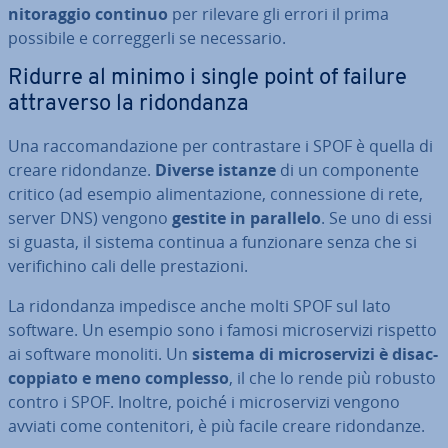
ni­to­rag­gio continuo
per rilevare gli errori il prima
possibile e cor­reg­ger­li se ne­ces­sa­rio.
Ridurre al minimo i single point of failure
at­tra­ver­so la ri­don­dan­za
Una rac­co­man­da­zio­ne per con­tra­sta­re i SPOF è quella di
creare ri­don­dan­ze.
Diverse istanze
di un com­po­nen­te
critico (ad esempio ali­men­ta­zio­ne, con­nes­sio­ne di rete,
server DNS) vengono
gestite in parallelo
. Se uno di essi
si guasta, il sistema continua a fun­zio­na­re senza che si
ve­ri­fi­chi­no cali delle pre­sta­zio­ni.
La ri­don­dan­za impedisce anche molti SPOF sul lato
software. Un esempio sono i famosi mi­cro­ser­vi­zi rispetto
ai software monoliti. Un
sistema di mi­cro­ser­vi­zi è di­sac­
cop­pia­to e meno complesso
, il che lo rende più robusto
contro i SPOF. Inoltre, poiché i mi­cro­ser­vi­zi vengono
avviati come con­te­ni­to­ri, è più facile creare ri­don­dan­ze.