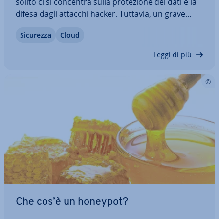
solito ci si concentra sulla pro­te­zio­ne dei dati e la
difesa dagli attacchi hacker. Tuttavia, un grave
incendio presso un provider francese di cloud ha
Sicurezza
Cloud
portato a in­ter­ro­gar­si sulla pro­te­zio­ne dei data
center dalle minacce…
Leggi di più
Che cos’è un honeypot?