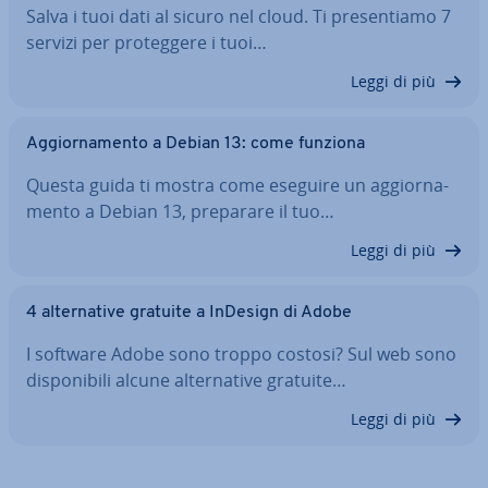
Salva i tuoi dati al sicuro nel cloud. Ti pre­sen­tia­mo 7
servizi per pro­teg­ge­re i tuoi…
Leggi di più
Ag­gior­na­men­to a Debian 13: come funziona
Questa guida ti mostra come eseguire un ag­gior­na­
men­to a Debian 13, preparare il tuo…
Leggi di più
4 al­ter­na­ti­ve gratuite a InDesign di Adobe
I software Adobe sono troppo costosi? Sul web sono
di­spo­ni­bi­li alcune al­ter­na­ti­ve gratuite…
Leggi di più