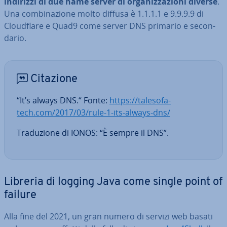
indirizzi di due name server di or­ga­niz­za­zio­ni diverse
.
Una com­bi­na­zio­ne molto diffusa è 1.1.1.1 e 9.9.9.9 di
Clou­d­fla­re e Quad9 come server DNS primario e se­con­
da­rio.
Citazione
“It’s always DNS.“ Fonte:
https://ta­le­so­fa­
tech.com/2017/03/rule-1-its-always-dns/
Tra­du­zio­ne di IONOS: “È sempre il DNS”.
Libreria di logging Java come single point of
failure
Alla fine del 2021, un gran numero di servizi web basati