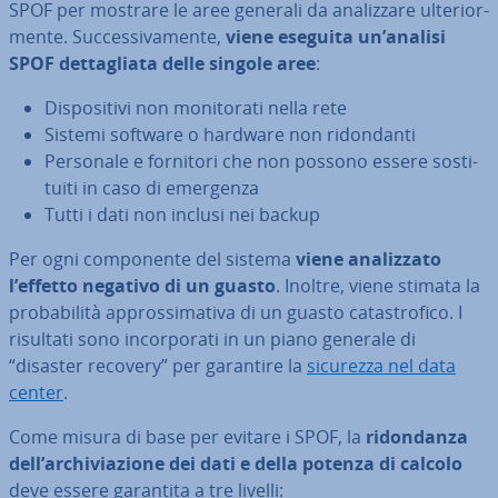
SPOF per mostrare le aree generali da ana­liz­za­re ul­te­rior­
men­te. Suc­ces­si­va­men­te,
viene eseguita un’analisi
SPOF det­ta­glia­ta delle singole aree
:
Di­spo­si­ti­vi non mo­ni­to­ra­ti nella rete
Sistemi software o hardware non ri­don­dan­ti
Personale e fornitori che non possono essere so­sti­
tui­ti in caso di emergenza
Tutti i dati non inclusi nei backup
Per ogni com­po­nen­te del sistema
viene ana­liz­za­to
l’effetto negativo di un guasto
. Inoltre, viene stimata la
pro­ba­bi­li­tà ap­pros­si­ma­ti­va di un guasto ca­ta­stro­fi­co. I
risultati sono in­cor­po­ra­ti in un piano generale di
“disaster recovery” per garantire la
sicurezza nel data
center
.
Come misura di base per evitare i SPOF, la
ri­don­dan­za
dell’ar­chi­via­zio­ne dei dati e della potenza di calcolo
deve essere garantita a tre livelli: