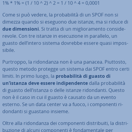
1% * 1% = (1 / 10 ^ 2) ^ 2 = 1 / 10 ^ 4 = 0,0001
Come si può vedere, la pro­ba­bi­li­tà di un SPOF non si
dimezza quando si eseguono due istanze, ma si riduce di
due di­men­sio­ni
. Si tratta di un mi­glio­ra­men­to con­si­de­
re­vo­le. Con tre istanze in ese­cu­zio­ne in parallelo, un
guasto dell’intero sistema dovrebbe essere quasi im­pos­
si­bi­le.
Purtroppo, la ri­don­dan­za non è una panacea. Piuttosto,
questo metodo protegge un sistema dai SPOF entro certi
limiti. In primo luogo, la
pro­ba­bi­li­tà di guasto di
un’istanza deve essere in­di­pen­den­te
dalla pro­ba­bi­li­tà
di guasto dell’istanza o delle istanze ri­don­dan­ti. Questo
non è il caso in cui il guasto è causato da un evento
esterno. Se un data center va a fuoco, i com­po­nen­ti ri­
don­dan­ti si guastano insieme.
Oltre alla ri­don­dan­za dei com­po­nen­ti di­stri­bui­ti, la di­stri­
bu­zio­ne di alcuni com­po­nen­ti è fon­da­men­ta­le per