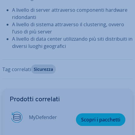
A livello di server at­tra­ver­so com­po­nen­ti hardware
ri­don­dan­ti
A livello di sistema at­tra­ver­so il clu­ste­ring, ovvero
l’uso di più server
A livello di data center uti­liz­zan­do più siti di­stri­bui­ti in
diversi luoghi geo­gra­fi­ci
Tag correlati
Sicurezza
Vai al menu prin­ci­pa­le
Prodotti correlati
My­De­fen­der
Scopri i pacchetti