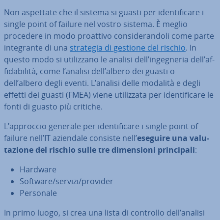
Non aspettate che il sistema si guasti per iden­ti­fi­ca­re i
single point of failure nel vostro sistema. È meglio
procedere in modo proattivo con­si­de­ran­do­li come parte
in­te­gran­te di una
strategia di gestione del rischio
. In
questo modo si uti­liz­za­no le analisi dell’in­ge­gne­ria dell’af­
fi­da­bi­li­tà, come l’analisi dell’albero dei guasti o
dell’albero degli eventi. L’analisi delle modalità e degli
effetti dei guasti (FMEA) viene uti­liz­za­ta per iden­ti­fi­ca­re le
fonti di guasto più critiche.
L’approccio generale per iden­ti­fi­ca­re i single point of
failure nell’IT aziendale consiste nell’
eseguire una va­lu­
ta­zio­ne del rischio sulle tre di­men­sio­ni prin­ci­pa­li
:
Hardware
Software/servizi/provider
Personale
In primo luogo, si crea una lista di controllo dell’analisi