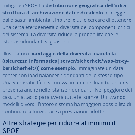
mitigare i SPOF. La
di­stri­bu­zio­ne geo­gra­fi­ca dell’in­fra­
strut­tu­ra di ar­chi­via­zio­ne dati e di calcolo
protegge
dai disastri am­bien­ta­li. Inoltre, è utile cercare di ottenere
una certa ete­ro­ge­nei­tà o diversità dei com­po­nen­ti critici
del sistema. La diversità riduce la pro­ba­bi­li­tà che le
istanze ri­don­dan­ti si guastino.
Il­lu­stria­mo il
vantaggio della diversità usando la
((sicurezza in­for­ma­ti­ca|server/si­che­rheit/was-ist-cy­
ber­si­che­rheit/)) come esempio
. Im­ma­gi­na­te un data
center con load balancer ri­don­dan­ti dello stesso tipo.
Una vul­ne­ra­bi­li­tà di sicurezza in uno dei load balancer si
presenta anche nelle istanze ri­don­dan­ti. Nel peggiore dei
casi, un attacco pa­ra­liz­ze­rà tutte le istanze. Uti­liz­zan­do
modelli diversi, l’intero sistema ha maggiori pos­si­bi­li­tà di
con­ti­nua­re a fun­zio­na­re a pre­sta­zio­ni ridotte.
Altre strategie per ridurre al minimo il
SPOF