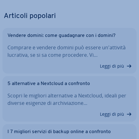
Articoli popolari
Vendere domini: come gua­da­gna­re con i domini?
Comprare e vendere domini può essere un'at­ti­vi­tà
lucrativa, se si sa come procedere. Vi…
Leggi di più
5 al­ter­na­ti­ve a Nextcloud a confronto
Scopri le migliori al­ter­na­ti­ve a Nextcloud, ideali per
diverse esigenze di ar­chi­via­zio­ne…
Leggi di più
I 7 migliori servizi di backup online a confronto