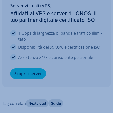
Server virtuali (VPS)
Affidati ai VPS e server di IONOS, il
tuo partner digitale cer­ti­fi­ca­to ISO
1 Gbps di larghezza di banda e traffico il­li­mi­
ta­to
Di­spo­ni­bi­li­tà del 99,99% e cer­ti­fi­ca­zio­ne ISO
As­si­sten­za 24/7 e con­su­len­te personale
Scopri i server
Tag correlati
Nextcloud
Guida