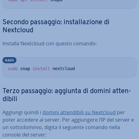
Secondo passaggio: in­stal­la­zio­ne di
Nextcloud
Installa Nextcloud con questo comando:
bash
sudo
 snap 
install
 nextcloud
Terzo passaggio: aggiunta di domini at­ten­
di­bi­li
Aggiungi quindi i
domini at­ten­di­bi­li su Nextcloud
per
poter accedere al server. Per ag­giun­ge­re l’IP del server e
un sot­to­do­mi­nio, digita il seguente comando nella
console del server: