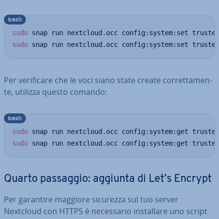
bash
sudo
 snap run nextcloud.occ config:system:set truste
sudo
 snap run nextcloud.occ config:system:set truste
Per ve­ri­fi­ca­re che le voci siano state create cor­ret­ta­men­
te, utilizza questo comando:
bash
sudo
 snap run nextcloud.occ config:system:get truste
sudo
 snap run nextcloud.occ config:system:get truste
Quarto passaggio: aggiunta di Let’s Encrypt
Per garantire maggiore sicurezza sul tuo server
Nextcloud con HTTPS è ne­ces­sa­rio in­stal­la­re uno script