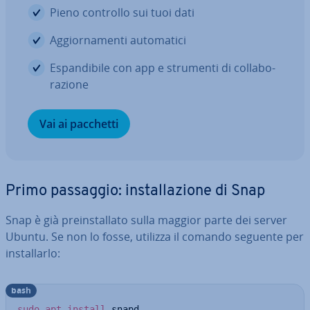
Pieno controllo sui tuoi dati
Ag­gior­na­men­ti au­to­ma­ti­ci
Espan­di­bi­le con app e strumenti di col­la­bo­
ra­zio­ne
Vai ai pacchetti
Primo passaggio: in­stal­la­zio­ne di Snap
Snap è già pre­in­stal­la­to sulla maggior parte dei server
Ubuntu. Se non lo fosse, utilizza il comando seguente per
in­stal­lar­lo:
bash
sudo
apt
install
 snapd