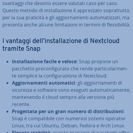
svantaggi che devono essere valutati caso per caso.
Questo metodo di in­stal­la­zio­ne è ap­prez­za­to so­prat­tut­to
per la sua praticità e gli ag­gior­na­men­ti au­to­ma­tiz­za­ti, ma
presenta anche alcune li­mi­ta­zio­ni in termini di fles­si­bi­li­tà.
I vantaggi dell’in­stal­la­zio­ne di Nextcloud
tramite Snap
In­stal­la­zio­ne facile e veloce
: Snap propone un
pacchetto pre­con­fi­gu­ra­to che rende par­ti­co­lar­men­
te semplice la con­fi­gu­ra­zio­ne di Nextcloud.
Ag­gior­na­men­ti au­to­ma­ti­ci
: gli ag­gior­na­men­ti di
sicurezza e software sono eseguiti au­to­ma­ti­ca­men­te,
man­te­nen­do il cloud sempre alla versione più
recente.
Pro­get­ta­ta per un gran numero di di­stri­bu­zio­ni
:
Snap è com­pa­ti­bi­le con numerosi sistemi operativi
Linux, tra cui Ubuntu, Debian, Fedora e Arch Linux.
Elevata stabilità
: questo manager di pacchetti offre