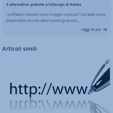
4 al­ter­na­ti­ve gratuite a InDesign di Adobe
I software Adobe sono troppo costosi? Sul web sono
di­spo­ni­bi­li alcune al­ter­na­ti­ve gratuite…
Leggi di più
Articoli simili