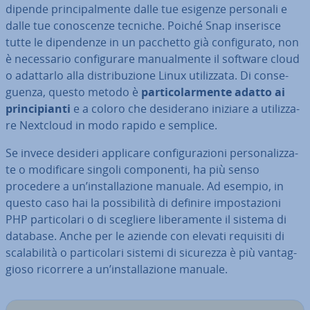
dipende prin­ci­pal­men­te dalle tue esigenze personali e
dalle tue co­no­scen­ze tecniche. Poiché Snap inserisce
tutte le di­pen­den­ze in un pacchetto già con­fi­gu­ra­to, non
è ne­ces­sa­rio con­fi­gu­ra­re ma­nual­men­te il software cloud
o adattarlo alla di­stri­bu­zio­ne Linux uti­liz­za­ta. Di con­se­
guen­za, questo metodo è
par­ti­co­lar­men­te adatto ai
prin­ci­pian­ti
e a coloro che de­si­de­ra­no iniziare a uti­liz­za­
re Nextcloud in modo rapido e semplice.
Se invece desideri applicare con­fi­gu­ra­zio­ni per­so­na­liz­za­
te o mo­di­fi­ca­re singoli com­po­nen­ti, ha più senso
procedere a un’in­stal­la­zio­ne manuale. Ad esempio, in
questo caso hai la pos­si­bi­li­tà di definire im­po­sta­zio­ni
PHP par­ti­co­la­ri o di scegliere li­be­ra­men­te il sistema di
database. Anche per le aziende con elevati requisiti di
sca­la­bi­li­tà o par­ti­co­la­ri sistemi di sicurezza è più van­tag­
gio­so ricorrere a un’in­stal­la­zio­ne manuale.