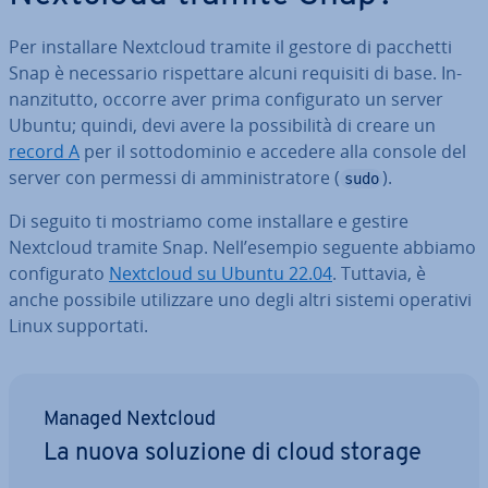
Per in­stal­la­re Nextcloud tramite il gestore di pacchetti
Snap è ne­ces­sa­rio ri­spet­ta­re alcuni requisiti di base. In­
nan­zi­tut­to, occorre aver prima con­fi­gu­ra­to un server
Ubuntu; quindi, devi avere la pos­si­bi­li­tà di creare un
record A
per il sot­to­do­mi­nio e accedere alla console del
server con permessi di am­mi­ni­stra­to­re (
).
sudo
Di seguito ti mostriamo come in­stal­la­re e gestire
Nextcloud tramite Snap. Nell’esempio seguente abbiamo
con­fi­gu­ra­to
Nextcloud su Ubuntu 22.04
. Tuttavia, è
anche possibile uti­liz­za­re uno degli altri sistemi operativi
Linux sup­por­ta­ti.
Managed Nextcloud
La nuova soluzione di cloud storage