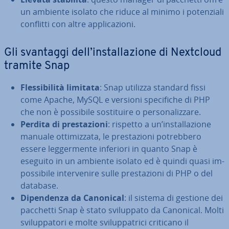
un ambiente isolato che riduce al minimo i po­ten­zia­li
conflitti con altre ap­pli­ca­zio­ni.
Gli svantaggi dell’in­stal­la­zio­ne di Nextcloud
tramite Snap
Fles­si­bi­li­tà limitata
: Snap utilizza standard fissi
come Apache, MySQL e versioni spe­ci­fi­che di PHP
che non è possibile so­sti­tui­re o per­so­na­liz­za­re.
Perdita di pre­sta­zio­ni
: rispetto a un’in­stal­la­zio­ne
manuale ot­ti­miz­za­ta, le pre­sta­zio­ni po­treb­be­ro
essere leg­ger­men­te inferiori in quanto Snap è
eseguito in un ambiente isolato ed è quindi quasi im­
pos­si­bi­le in­ter­ve­ni­re sulle pre­sta­zio­ni di PHP o del
database.
Di­pen­den­za da Canonical
: il sistema di gestione dei
pacchetti Snap è stato svi­lup­pa­to da Canonical. Molti
svi­lup­pa­to­ri e molte svi­lup­pa­tri­ci criticano il