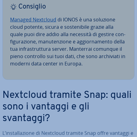
Consiglio
Managed Nextcloud
di IONOS è una soluzione
cloud potente, sicura e so­ste­ni­bi­le grazie alla
quale puoi dire addio alla necessità di gestire con­
fi­gu­ra­zio­ne, ma­nu­ten­zio­ne e ag­gior­na­men­to della
tua in­fra­strut­tu­ra server. Manterrai comunque il
pieno controllo sui tuoi dati, che sono ar­chi­via­ti in
moderni data center in Europa.
Nextcloud tramite Snap: quali
sono i vantaggi e gli
svantaggi?
L’in­stal­la­zio­ne di Nextcloud tramite Snap offre vantaggi e