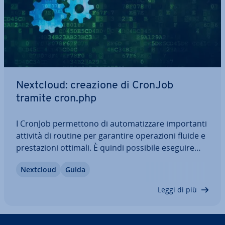
Nextcloud: creazione di CronJob
tramite cron.php
I CronJob per­met­to­no di au­to­ma­tiz­za­re im­por­tan­ti
attività di routine per garantire ope­ra­zio­ni fluide e
pre­sta­zio­ni ottimali. È quindi possibile eseguire
attività regolari in Nextcloud, ad esempio la ma­nu­
Nextcloud
Guida
ten­zio­ne, uti­liz­zan­do Cron, AJAX o WebCron. In
questo articolo scoprirai come…
Leggi di più