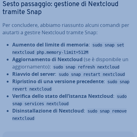
Sesto passaggio: gestione di Nextcloud
tramite Snap
Per con­clu­de­re, abbiamo riassunto alcuni comandi per
aiutarti a gestire Nextcloud tramite Snap:
Aumento del limite di memoria
:
sudo snap set
nextcloud php.memory-limit=512M
Ag­gior­na­men­to di Nextcloud
(se è di­spo­ni­bi­le un
ag­gior­na­men­to):
sudo snap refresh nextcloud
Riavvio del server
:
sudo snap restart nextcloud
Ri­pri­sti­no di una versione pre­ce­den­te
:
sudo snap
revert nextcloud
Verifica dello stato dell’istanza Nextcloud
:
sudo
snap services nextcloud
Di­sin­stal­la­zio­ne di Nextcloud
:
sudo snap remove
nextcloud