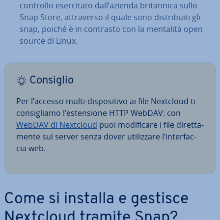
controllo eser­ci­ta­to dall’azienda bri­tan­ni­ca sullo
Snap Store, at­tra­ver­so il quale sono di­stri­bui­ti gli
snap, poiché è in contrasto con la mentalità open
source di Linux.
Consiglio
Per l’accesso multi-di­spo­si­ti­vo ai file Nextcloud ti
con­si­glia­mo l’esten­sio­ne HTTP WebDAV: con
WebDAV di Nextcloud
puoi mo­di­fi­ca­re i file di­ret­ta­
men­te sul server senza dover uti­liz­za­re l’in­ter­fac­
cia web.
Come si installa e gestisce
Nextcloud tramite Snap?