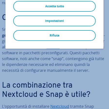
numerose per­so­na­liz­za­zio­ni.
Accetta tutto
Che cos’è Snap?
impostazioni
Snap è un
sistema per la di­stri­bu­zio­ne software e la
gestione dei pacchetti basato su Linux
, svi­lup­pa­to ori­
Rifiuta
gi­na­ria­men­te per Ubuntu, ma ora di­spo­ni­bi­le anche per
altre di­stri­bu­zio­ni come
Debian
o Fedora. Snap fornisce
software in pacchetti pre­con­fi­gu­ra­ti. Questi pacchetti
software, noti anche come “snap”, con­ten­go­no già tutte
le di­pen­den­ze ne­ces­sa­rie ed eliminano quindi la
necessità di con­fi­gu­ra­re ma­nual­men­te il server.
La com­bi­na­zio­ne tra
Nextcloud e Snap è utile?
L’op­por­tu­ni­tà di in­stal­la­re
Nextcloud
tramite Snap