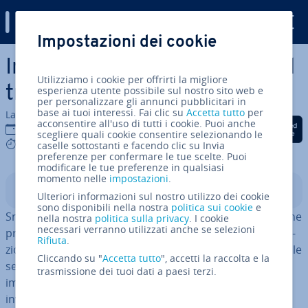
Digital Guide
Impostazioni dei cookie
Vai al contenuto prin­ci­pa­le
In­stal­la­re e gestire Nextcloud
Utilizziamo i cookie per offrirti la migliore
tramite Snap: come funziona
esperienza utente possibile sul nostro sito web e
per personalizzare gli annunci pubblicitari in
base ai tuoi interessi. Fai clic su
Accetta tutto
per
La redazione di IONOS
acconsentire all'uso di tutti i cookie. Puoi anche
Condividi via Facebook
Condividi via Twitter
Condividi via Li
24 ott 2025
scegliere quali cookie consentire selezionando le
6 mins
caselle sottostanti e facendo clic su Invia
preferenze per confermare le tue scelte. Puoi
modificare le tue preferenze in qualsiasi
momento nelle
impostazioni
.
Indice
Ulteriori informazioni sul nostro utilizzo dei cookie
sono disponibili nella nostra
politica sui cookie
e
Snap è un sistema di gestione dei pacchetti per Linux che
nella nostra
politica sulla privacy
. I cookie
necessari verranno utilizzati anche se selezioni
propone pacchetti software pre­con­fi­gu­ra­ti. La com­bi­na­
Rifiuta
.
zio­ne di Snap e Nextcloud è par­ti­co­lar­men­te con­si­glia­bi­le
Cliccando su "
Accetta tutto
", accetti la raccolta e la
se desideri un’in­stal­la­zio­ne semplice e senza grande
trasmissione dei tuoi dati a paesi terzi.
impegno ge­stio­na­le. Nextcloud Snap è meno adatto
invece alle con­fi­gu­ra­zio­ni complesse che ri­chie­do­no