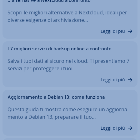
5 al­ter­na­ti­ve a Nextcloud a confronto
Scopri le migliori al­ter­na­ti­ve a Nextcloud, ideali per
diverse esigenze di ar­chi­via­zio­ne…
Leggi di più
I 7 migliori servizi di backup online a confronto
Salva i tuoi dati al sicuro nel cloud. Ti pre­sen­tia­mo 7
servizi per pro­teg­ge­re i tuoi…
Leggi di più
Ag­gior­na­men­to a Debian 13: come funziona
Questa guida ti mostra come eseguire un ag­gior­na­
men­to a Debian 13, preparare il tuo…
Leggi di più