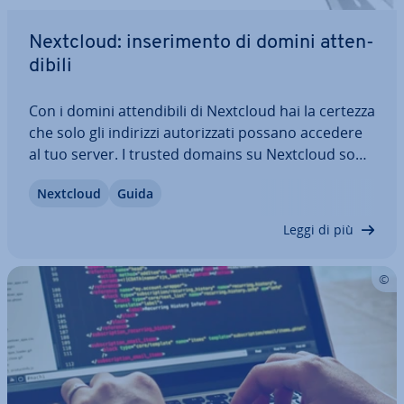
Nextcloud: in­se­ri­men­to di domini at­ten­
di­bi­li
Con i domini at­ten­di­bi­li di Nextcloud hai la certezza
che solo gli indirizzi au­to­riz­za­ti possano accedere
al tuo server. I trusted domains su Nextcloud sono
par­ti­co­lar­men­te utili se si uti­liz­za­no più sot­to­do­mi­
Nextcloud
Guida
ni per diverse fun­zio­na­li­tà del software. In questa
guida ti spie­ghia­mo…
Leggi di più