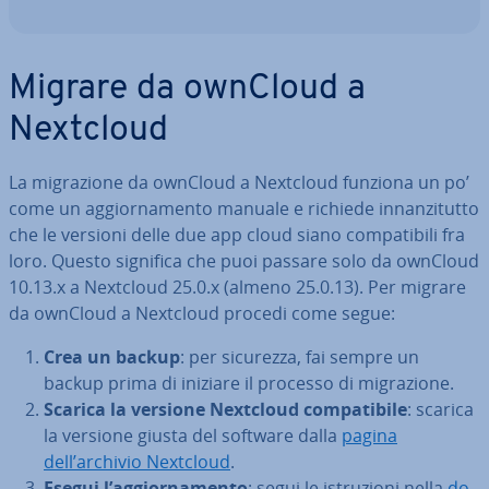
Migrare da ownCloud a
Nextcloud
La mi­gra­zio­ne da ownCloud a Nextcloud funziona un po’
come un ag­gior­na­men­to manuale e richiede in­nan­zi­tut­to
che le versioni delle due app cloud siano com­pa­ti­bi­li fra
loro. Questo significa che puoi passare solo da ownCloud
10.13.x a Nextcloud 25.0.x (almeno 25.0.13). Per migrare
da ownCloud a Nextcloud procedi come segue:
Crea un backup
: per sicurezza, fai sempre un
backup prima di iniziare il processo di mi­gra­zio­ne.
Scarica la versione Nextcloud com­pa­ti­bi­le
: scarica
la versione giusta del software dalla
pagina
dell’archivio Nextcloud
.
Esegui l’ag­gior­na­men­to
: segui le istru­zio­ni nella
do­