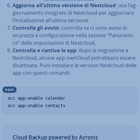
Aggiorna all’ultima versione di Nextcloud
: usa l’ag­
gior­na­men­to integrato di Nextcloud per ag­gior­na­re
l’in­stal­la­zio­ne all’ultima versione.
Controlla gli avvisi
: controlla se ci sono avvisi di
sicurezza e con­fi­gu­ra­zio­ne nella sezione “Pa­no­ra­mi­
ca” delle im­po­sta­zio­ni di Nextcloud.
Controlla e riattiva le app
: dopo la mi­gra­zio­ne a
Nextcloud, alcune app ownCloud po­treb­be­ro essere
di­sat­ti­va­te. Puoi in­stal­la­re le versioni Nextcloud delle
app con questi comandi:
bash
occ app:enable calendar

occ app:enable contacts
Cloud Backup powered by Acronis