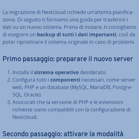
La mi­gra­zio­ne di Nextcloud richiede un’attenta pia­ni­fi­ca­
zio­ne. Di seguito ti forniamo una guida per tra­sfe­ri­re i
dati su un nuovo sistema. Prima di iniziare, ti con­si­glia­mo
di eseguire un
backup di tutti i dati im­por­tan­ti
, così da
poter ri­pri­sti­na­re il sistema originale in caso di problemi.
Primo passaggio: preparare il nuovo server
Installa il
sistema operativo
de­si­de­ra­to.
Configura tutti i
com­po­nen­ti
necessari, come server
web, PHP e un database (MySQL, MariaDB, Post­gre­
SQL, Oracle).
As­si­cu­ra­ti che la versione di PHP e le esten­sio­ni
richieste siano com­pa­ti­bi­li con la con­fi­gu­ra­zio­ne di
Nextcloud.
Secondo passaggio: attivare la modalità