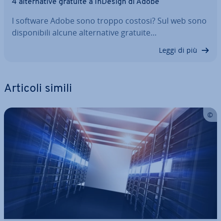
4 al­ter­na­ti­ve gratuite a InDesign di Adobe
I software Adobe sono troppo costosi? Sul web sono
di­spo­ni­bi­li alcune al­ter­na­ti­ve gratuite…
Leggi di più
Articoli simili