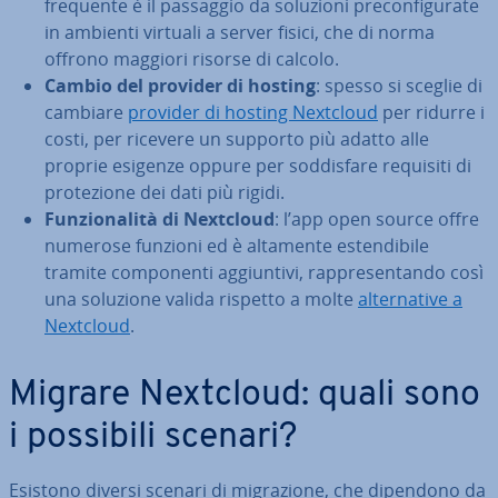
frequente è il passaggio da soluzioni pre­con­fi­gu­ra­te
in ambienti virtuali a server fisici, che di norma
offrono maggiori risorse di calcolo.
Cambio del provider di hosting
: spesso si sceglie di
cambiare
provider di hosting Nextcloud
per ridurre i
costi, per ricevere un supporto più adatto alle
proprie esigenze oppure per sod­di­sfa­re requisiti di
pro­te­zio­ne dei dati più rigidi.
Fun­zio­na­li­tà di Nextcloud
: l’app open source offre
numerose funzioni ed è altamente esten­di­bi­le
tramite com­po­nen­ti ag­giun­ti­vi, rap­pre­sen­tan­do così
una soluzione valida rispetto a molte
al­ter­na­ti­ve a
Nextcloud
.
Migrare Nextcloud: quali sono
i possibili scenari?
Esistono diversi scenari di mi­gra­zio­ne, che dipendono da