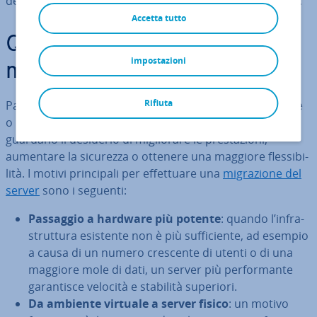
dell’hardware alla scelta di un nuovo servizio di hosting.
Accetta tutto
Quali sono i motivi per
impostazioni
migrare Nextcloud?
Rifiuta
Passare a
Nextcloud
o cambiare server può essere utile
o ne­ces­sa­rio in vari casi. Le mo­ti­va­zio­ni più comuni ri­
guar­da­no il desiderio di mi­glio­ra­re le pre­sta­zio­ni,
aumentare la sicurezza o ottenere una maggiore fles­si­bi­
li­tà. I motivi prin­ci­pa­li per ef­fet­tua­re una
mi­gra­zio­ne del
server
sono i seguenti:
Passaggio a hardware più potente
: quando l’in­fra­
strut­tu­ra esistente non è più suf­fi­cien­te, ad esempio
a causa di un numero crescente di utenti o di una
maggiore mole di dati, un server più per­for­man­te
ga­ran­ti­sce velocità e stabilità superiori.
Da ambiente virtuale a server fisico
: un motivo