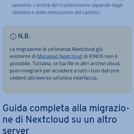
ta­men­te. L’entità del tra­sfe­ri­men­to dipende dagli
obiettivi e dalle mo­ti­va­zio­ni del cambio.
N.B.
La mi­gra­zio­ne di un’istanza Nextcloud già
esistente di
Managed Nextcloud
di IONOS non è
possibile. Tuttavia, se hai file in altri archivi cloud,
puoi in­te­grar­li per accedere a tutti i tuoi dati pre­
ce­den­ti at­tra­ver­so un’unica in­ter­fac­cia.
Guida completa alla mi­gra­zio­
ne di Nextcloud su un altro
server