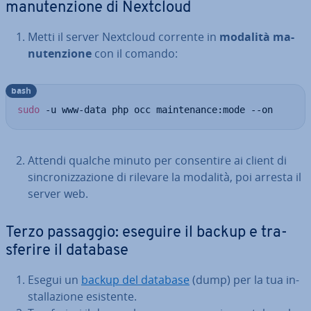
ma­nu­ten­zio­ne di Nextcloud
Metti il server Nextcloud corrente in
modalità ma­
nu­ten­zio­ne
con il comando:
bash
sudo
 -u www-data php occ maintenance:mode --on
Attendi qualche minuto per con­sen­ti­re ai client di
sin­cro­niz­za­zio­ne di rilevare la modalità, poi arresta il
server web.
Terzo passaggio: eseguire il backup e tra­
sfe­ri­re il database
Esegui un
backup del database
(dump) per la tua in­
stal­la­zio­ne esistente.