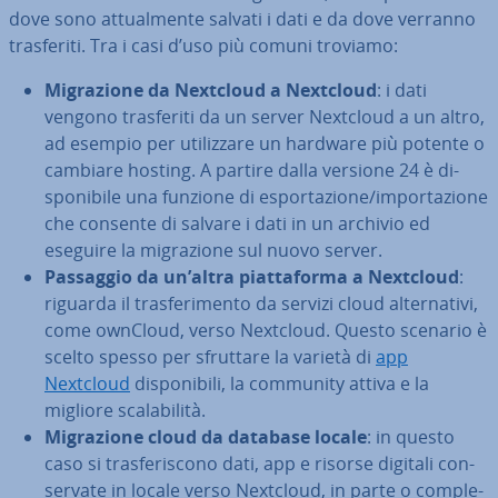
dove sono at­tual­men­te salvati i dati e da dove verranno
tra­sfe­ri­ti. Tra i casi d’uso più comuni troviamo:
Mi­gra­zio­ne da Nextcloud a Nextcloud
: i dati
vengono tra­sfe­ri­ti da un server Nextcloud a un altro,
ad esempio per uti­liz­za­re un hardware più potente o
cambiare hosting. A partire dalla versione 24 è di­
spo­ni­bi­le una funzione di espor­ta­zio­ne/im­por­ta­zio­ne
che consente di salvare i dati in un archivio ed
eseguire la mi­gra­zio­ne sul nuovo server.
Passaggio da un’altra piat­ta­for­ma a Nextcloud
:
riguarda il tra­sfe­ri­men­to da servizi cloud al­ter­na­ti­vi,
come ownCloud, verso Nextcloud. Questo scenario è
scelto spesso per sfruttare la varietà di
app
Nextcloud
di­spo­ni­bi­li, la community attiva e la
migliore sca­la­bi­li­tà.
Mi­gra­zio­ne cloud da database locale
: in questo
caso si tra­sfe­ri­sco­no dati, app e risorse digitali con­
ser­va­te in locale verso Nextcloud, in parte o com­ple­