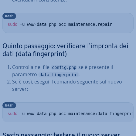
bash
sudo
 -u www-data php occ maintenance:repair
Quinto passaggio: ve­ri­fi­ca­re l’impronta dei
dati (data fin­ger­print)
Controlla nel file
se è presente il
config.php
parametro
.
data-fingerprint
Se è così, esegui il comando seguente sul nuovo
server:
bash
sudo
 -u www-data php occ maintenance:data-fingerprin
Sesto passaggio: testare il nuovo server