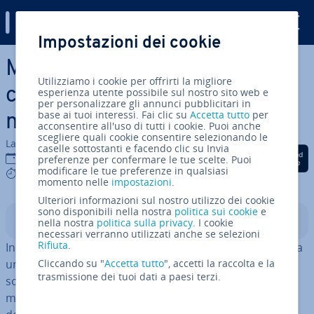
Digital Guide
Impostazioni dei cookie
Vai al contenuto prin­ci­pa­le
Migrare Nextcloud: come
Utilizziamo i cookie per offrirti la migliore
com­ple­ta­re cor­ret­ta­men­te la
esperienza utente possibile sul nostro sito web e
per personalizzare gli annunci pubblicitari in
base ai tuoi interessi. Fai clic su
Accetta tutto
per
mi­gra­zio­ne
acconsentire all'uso di tutti i cookie. Puoi anche
scegliere quali cookie consentire selezionando le
La redazione di IONOS
caselle sottostanti e facendo clic su Invia
Condividi via Facebook
Condividi via Twitter
Condividi via Li
22 ott 2025
preferenze per confermare le tue scelte. Puoi
modificare le tue preferenze in qualsiasi
6 mins
momento nelle
impostazioni
.
Ulteriori informazioni sul nostro utilizzo dei cookie
sono disponibili nella nostra
politica sui cookie
e
Indice
nella nostra
politica sulla privacy
. I cookie
necessari verranno utilizzati anche se selezioni
Rifiuta
.
In genere, migrare Nextcloud significa tra­sfe­ri­re i dati da
un server Nextcloud a un altro oppure passare da
Cliccando su "
Accetta tutto
", accetti la raccolta e la
trasmissione dei tuoi dati a paesi terzi.
soluzioni al­ter­na­ti­ve, come ownCloud, a Nextcloud. I
motivi possono essere svariati: dall’ade­gua­men­to