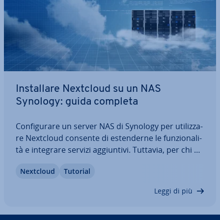
In­stal­la­re Nextcloud su un NAS
Synology: guida completa
Con­fi­gu­ra­re un server NAS di Synology per uti­liz­za­
re Nextcloud consente di esten­der­ne le fun­zio­na­li­
tà e integrare servizi ag­giun­ti­vi. Tuttavia, per chi è
agli inizi, l’in­stal­la­zio­ne di Nextcloud su un NAS
Nextcloud
Tutorial
Synology può rap­pre­sen­ta­re una sfida. In questo
articolo ti spie­ghia­mo…
Leggi di più