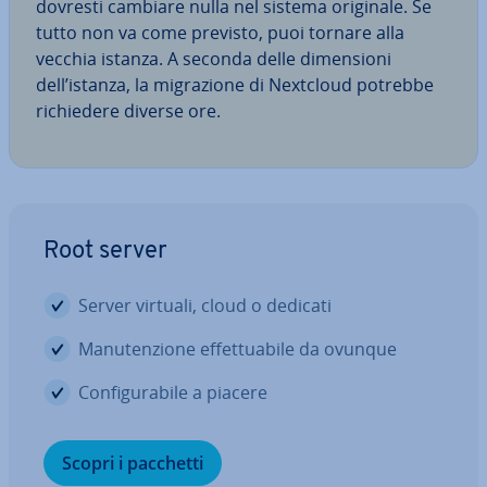
dovresti cambiare nulla nel sistema originale. Se
tutto non va come previsto, puoi tornare alla
vecchia istanza. A seconda delle di­men­sio­ni
dell’istanza, la mi­gra­zio­ne di Nextcloud potrebbe
ri­chie­de­re diverse ore.
Root server
Server virtuali, cloud o dedicati
Ma­nu­ten­zio­ne ef­fet­tua­bi­le da ovunque
Con­fi­gu­ra­bi­le a piacere
Scopri i pacchetti