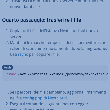
Tra­sfe­ri­sci il dump al nuovo server e importalo nel
nuovo database.
Quarto passaggio: tra­sfe­ri­re i file
Copia tutti i file dell’istanza Nextcloud sul nuovo
server.
Mantieni le marche temporali dei file per evitare che
i client li sca­ri­chi­no nuo­va­men­te dopo la mi­gra­zio­ne.
Usa
rsync
per copiare i file:
bash
rsync
 -avz --progress --times /percorso/di/nextcloud
Se i percorsi dei file cambiano, aggiorna i ri­fe­ri­men­ti
nel file
config.php di Nextcloud
.
Esegui il comando seguente per cor­reg­ge­re
eventuali in­con­si­sten­ze: