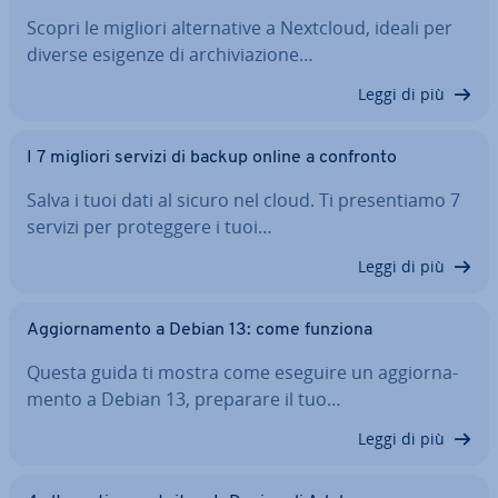
Scopri le migliori al­ter­na­ti­ve a Nextcloud, ideali per
diverse esigenze di ar­chi­via­zio­ne…
Leggi di più
I 7 migliori servizi di backup online a confronto
Salva i tuoi dati al sicuro nel cloud. Ti pre­sen­tia­mo 7
servizi per pro­teg­ge­re i tuoi…
Leggi di più
Ag­gior­na­men­to a Debian 13: come funziona
Questa guida ti mostra come eseguire un ag­gior­na­
men­to a Debian 13, preparare il tuo…
Leggi di più