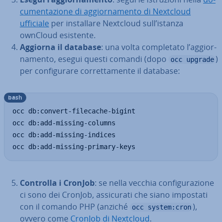
cu­men­ta­zio­ne di ag­gior­na­men­to di Nextcloud
ufficiale
per in­stal­la­re Nextcloud sull’istanza
ownCloud esistente.
Aggiorna il database
: una volta com­ple­ta­to l’ag­gior­
na­men­to, esegui questi comandi (dopo
)
occ upgrade
per con­fi­gu­ra­re cor­ret­ta­men­te il database:
bash
occ db:convert-filecache-bigint

occ db:add-missing-columns

occ db:add-missing-indices

occ db:add-missing-primary-keys
Controlla i CronJob
: se nella vecchia con­fi­gu­ra­zio­ne
ci sono dei CronJob, as­si­cu­ra­ti che siano impostati
con il comando PHP (anziché
),
occ system:cron
ovvero come
CronJob di Nextcloud
.