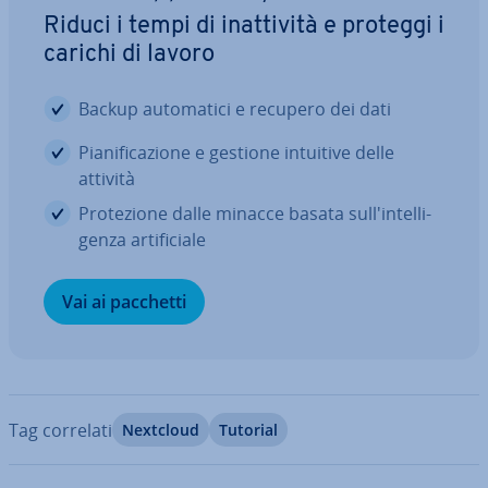
Riduci i tempi di inat­ti­vi­tà e proteggi i
carichi di lavoro
Backup au­to­ma­ti­ci e recupero dei dati
Pia­ni­fi­ca­zio­ne e gestione intuitive delle
attività
Pro­te­zio­ne dalle minacce basata sul­l'in­tel­li­
gen­za ar­ti­fi­cia­le
Vai ai pacchetti
Tag correlati
Nextcloud
Tutorial