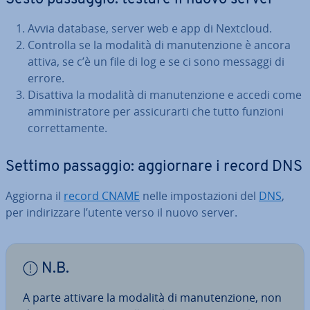
Avvia database, server web e app di Nextcloud.
Controlla se la modalità di ma­nu­ten­zio­ne è ancora
attiva, se c’è un file di log e se ci sono messaggi di
errore.
Disattiva la modalità di ma­nu­ten­zio­ne e accedi come
am­mi­ni­stra­to­re per as­si­cu­rar­ti che tutto funzioni
cor­ret­ta­men­te.
Settimo passaggio: ag­gior­na­re i record DNS
Aggiorna il
record CNAME
nelle im­po­sta­zio­ni del
DNS
,
per in­di­riz­za­re l’utente verso il nuovo server.
N.B.
A parte attivare la modalità di ma­nu­ten­zio­ne, non