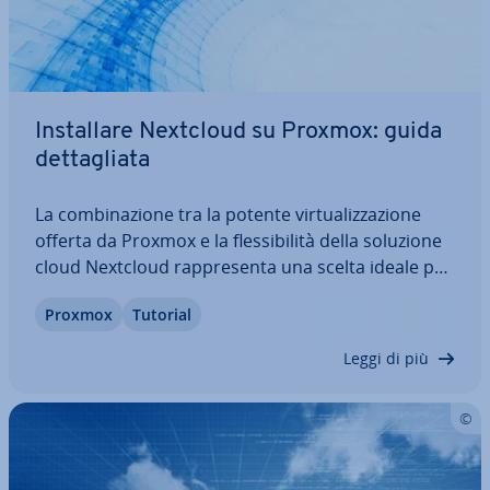
In­stal­la­re Nextcloud su Proxmox: guida
det­ta­glia­ta
La com­bi­na­zio­ne tra la potente vir­tua­liz­za­zio­ne
offerta da Proxmox e la fles­si­bi­li­tà della soluzione
cloud Nextcloud rap­pre­sen­ta una scelta ideale per
chi desidera avere il massimo controllo sui propri
Proxmox
Tutorial
dati. Questa in­te­gra­zio­ne consente di creare una
piat­ta­for­ma stabile,…
Leggi di più