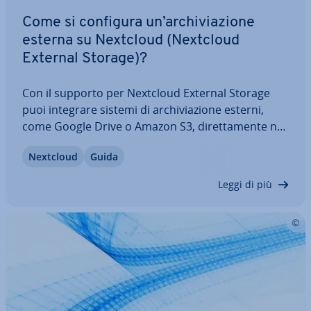
Come si configura un’ar­chi­via­zio­ne
esterna su Nextcloud (Nextcloud
External Storage)?
Con il supporto per Nextcloud External Storage
puoi integrare sistemi di ar­chi­via­zio­ne esterni,
come Google Drive o Amazon S3, di­ret­ta­men­te nel
tuo spazio cloud. In questo modo ottieni spazio ag­
Nextcloud
Guida
giun­ti­vo e la pos­si­bi­li­tà di cen­tra­liz­za­re la gestione
dei file. In questo articolo…
Leggi di più