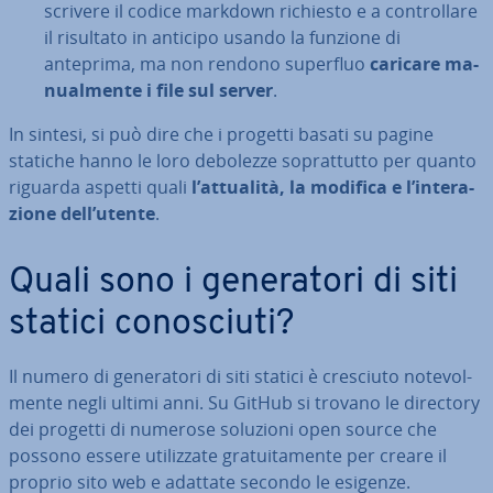
scrivere il codice markdown richiesto e a con­trol­la­re
il risultato in anticipo usando la funzione di
anteprima, ma non rendono superfluo
caricare ma­
nual­men­te i file sul server
.
In sintesi, si può dire che i progetti basati su pagine
statiche hanno le loro debolezze so­prat­tut­to per quanto
riguarda aspetti quali
l’attualità, la modifica e l’in­te­ra­
zio­ne dell’utente
.
Quali sono i ge­ne­ra­to­ri di siti
statici co­no­sciu­ti?
Il numero di ge­ne­ra­to­ri di siti statici è cresciuto no­te­vol­
men­te negli ultimi anni. Su GitHub si trovano le directory
dei progetti di numerose soluzioni open source che
possono essere uti­liz­za­te gra­tui­ta­men­te per creare il
proprio sito web e adattate secondo le esigenze.