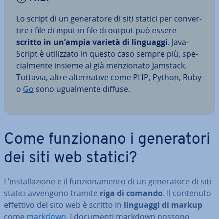
Lo script di un ge­ne­ra­to­re di siti statici per con­ver­
ti­re i file di input in file di output può essere
scritto in un’ampia varietà di linguaggi
. Ja­va­
Script è uti­liz­za­to in questo caso sempre più, spe­
cial­men­te insieme al già men­zio­na­to Jamstack.
Tuttavia, altre al­ter­na­ti­ve come PHP, Python, Ruby
o
Go
sono ugual­men­te diffuse.
Come fun­zio­na­no i ge­ne­ra­to­ri
dei siti web statici?
L’in­stal­la­zio­ne e il fun­zio­na­men­to di un ge­ne­ra­to­re di siti
statici avvengono tramite
riga di comando
. Il contenuto
effettivo del sito web è scritto in
linguaggi di markup
come
markdown
. I documenti markdown possono