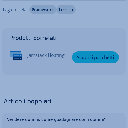
Tag correlati
Framework
Lessico
Vai al menu prin­ci­pa­le
Prodotti correlati
Jamstack Hosting
Scopri i pacchetti
Articoli popolari
Vendere domini: come gua­da­gna­re con i domini?