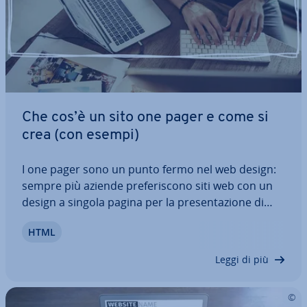
Che cos’è un sito one pager e come si
crea (con esempi)
I one pager sono un punto fermo nel web design:
sempre più aziende pre­fe­ri­sco­no siti web con un
design a singola pagina per la pre­sen­ta­zio­ne di
prodotti, campagne o progetti. Grazie allo scror­ri­
HTML
men­to e ad altri elementi nel contenuto, si può
navigare su una singola pagina HTML. I…
Leggi di più