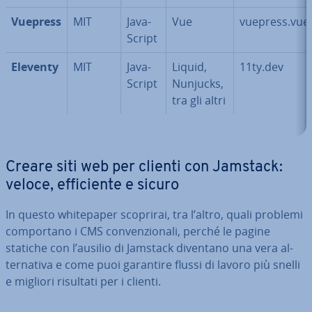
Vuepress
MIT
Ja­va­
Vue
vuepress.vuej
Script
Eleventy
MIT
Ja­va­
Liquid,
11ty.dev
Script
Nunjucks,
tra gli altri
Creare siti web per clienti con Jamstack:
veloce, ef­fi­cien­te e sicuro
In questo whi­te­pa­per scoprirai, tra l’altro, quali problemi
com­por­ta­no i CMS con­ven­zio­na­li, perché le pagine
statiche con l’ausilio di Jamstack diventano una vera al­
ter­na­ti­va e come puoi garantire flussi di lavoro più snelli
e migliori risultati per i clienti.