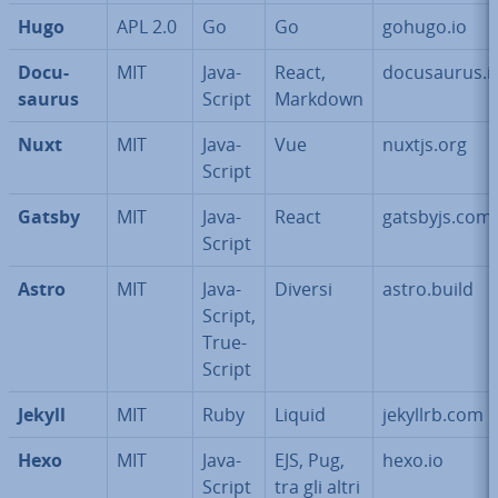
Hugo
APL 2.0
Go
Go
gohugo.io
Do­cu­
MIT
Ja­va­
React,
do­cu­sau­rus.i
sau­rus
Script
Markdown
Nuxt
MIT
Ja­va­
Vue
nuxtjs.org
Script
Gatsby
MIT
Ja­va­
React
gatsbyjs.com
Script
Astro
MIT
Ja­va­
Diversi
astro.build
Script,
True­
Script
Jekyll
MIT
Ruby
Liquid
jekyllrb.com
Hexo
MIT
Ja­va­
EJS, Pug,
hexo.io
Script
tra gli altri