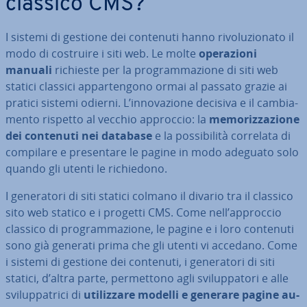
classico CMS?
I sistemi di gestione dei contenuti hanno ri­vo­lu­zio­na­to il
modo di costruire i siti web. Le molte
ope­ra­zio­ni
manuali
richieste per la pro­gram­ma­zio­ne di siti web
statici classici ap­par­ten­go­no ormai al passato grazie ai
pratici sistemi odierni. L’in­no­va­zio­ne decisiva e il cam­bia­
men­to rispetto al vecchio approccio: la
me­mo­riz­za­zio­ne
dei contenuti nei database
e la pos­si­bi­li­tà correlata di
compilare e pre­sen­ta­re le pagine in modo adeguato solo
quando gli utenti le ri­chie­do­no.
I ge­ne­ra­to­ri di siti statici colmano il divario tra il classico
sito web statico e i progetti CMS. Come nell’approccio
classico di pro­gram­ma­zio­ne, le pagine e i loro contenuti
sono già generati prima che gli utenti vi accedano. Come
i sistemi di gestione dei contenuti, i ge­ne­ra­to­ri di siti
statici, d’altra parte, per­met­to­no agli svi­lup­pa­to­ri e alle
svi­lup­pa­tri­ci di
uti­liz­za­re modelli e generare pagine au­