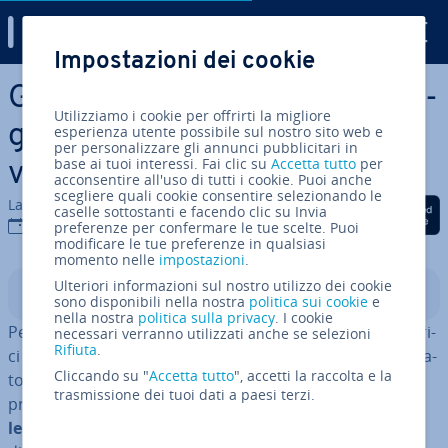
Digital Guide
Impostazioni dei cookie
Vai al contenuto prin­ci­pa­le
Ge­ne­ra­to­re di siti statici: spie­
Utilizziamo i cookie per offrirti la migliore
ga­zio­ne, fun­zio­na­men­to e
esperienza utente possibile sul nostro sito web e
per personalizzare gli annunci pubblicitari in
base ai tuoi interessi. Fai clic su
Accetta tutto
per
vantaggi
acconsentire all'uso di tutti i cookie. Puoi anche
scegliere quali cookie consentire selezionando le
La redazione di IONOS
Condividi via Facebook
Condividi via Twitter
Condividi via Li
caselle sottostanti e facendo clic su Invia
19 nov 2025
preferenze per confermare le tue scelte. Puoi
modificare le tue preferenze in qualsiasi
momento nelle
impostazioni
.
Ulteriori informazioni sul nostro utilizzo dei cookie
Indice
sono disponibili nella nostra
politica sui cookie
e
nella nostra
politica sulla privacy
. I cookie
Per creare un sito statico, gli svi­lup­pa­to­ri e le svi­lup­pa­tri­
necessari verranno utilizzati anche se selezioni
Rifiuta
.
ci si rivolgono sempre più spesso a Jamstack con ge­ne­ra­
Cliccando su "
Accetta tutto
", accetti la raccolta e la
to­ri di siti web statici che sem­pli­fi­ca­no no­te­vol­men­te il
trasmissione dei tuoi dati a paesi terzi.
processo di pro­gram­ma­zio­ne e per­met­to­no di
rendere
le pagine di­spo­ni­bi­li ra­pi­da­men­te
. Tutte le funzioni