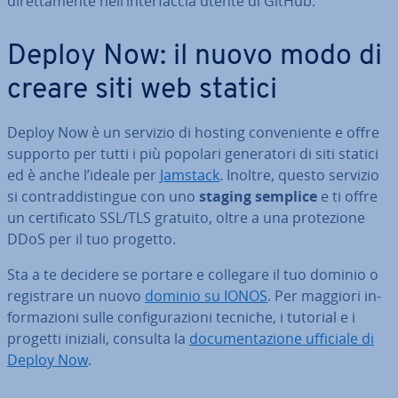
di­ret­ta­men­te nell’in­ter­fac­cia utente di GitHub.
Deploy Now: il nuovo modo di
creare siti web statici
Deploy Now è un servizio di hosting con­ve­nien­te e offre
supporto per tutti i più popolari ge­ne­ra­to­ri di siti statici
ed è anche l’ideale per
Jamstack
. Inoltre, questo servizio
si con­trad­di­stin­gue con uno
staging semplice
e ti offre
un cer­ti­fi­ca­to SSL/TLS gratuito, oltre a una pro­te­zio­ne
DDoS per il tuo progetto.
Sta a te decidere se portare e collegare il tuo dominio o
re­gi­stra­re un nuovo
dominio su IONOS
. Per maggiori in­
for­ma­zio­ni sulle con­fi­gu­ra­zio­ni tecniche, i tutorial e i
progetti iniziali, consulta la
do­cu­men­ta­zio­ne ufficiale di
Deploy Now
.