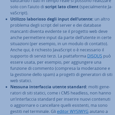
valutando i dati in tempo reale si possono rea­liz­za­re
solo con l’aiuto di
script lato client
(spe­cial­men­te Ja­
va­Script).
Utilizzo laborioso degli input dell’utente:
un altro
problema degli script del server e dei database
mancanti diventa evidente se il progetto web deve
anche per­met­te­re input da parte dell’utente in certe
si­tua­zio­ni (per esempio, in un modulo di contatto).
Anche qui, è richiesto Ja­va­Script o è ne­ces­sa­rio il
supporto di servizi terzi. La piat­ta­for­ma
DISQUS
può
essere usata, per esempio, per ag­giun­ge­re una
funzione di commento (compresa la mo­de­ra­zio­ne e
la gestione dello spam) a progetti di ge­ne­ra­to­ri di siti
web statici.
Nessuna in­ter­fac­cia utente standard:
molti ge­ne­
ra­to­ri di siti statici, come i CMS headless, non hanno
un’in­ter­fac­cia standard per inserire nuovi contenuti
o ag­gior­na­re o can­cel­la­re quelli esistenti, ma sono
gestiti nel terminale. Gli
editor WYSIWYG
aiutano a