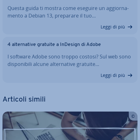
Questa guida ti mostra come eseguire un ag­gior­na­
men­to a Debian 13, preparare il tuo…
Leggi di più
4 al­ter­na­ti­ve gratuite a InDesign di Adobe
I software Adobe sono troppo costosi? Sul web sono
di­spo­ni­bi­li alcune al­ter­na­ti­ve gratuite…
Leggi di più
Articoli simili