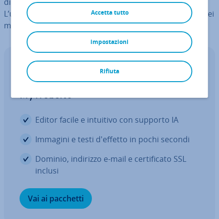
dinamiche sono affidate a un’ar­chi­tet­tu­ra di­stri­bui­ta.
L’uso di Ja­va­Script lato client, che comunica con le API dei
Accetta tutto
mi­cro­ser­vi­zi, fornisce la dinamica ne­ces­sa­ria.
impostazioni
Crea il tuo sito web
Rifiuta
Scopri le nuovi funzioni IA di
MyWebsite
Editor facile e intuitivo con supporto IA
Immagini e testi d'effetto in pochi secondi
Dominio, indirizzo e-mail e cer­ti­fi­ca­to SSL
inclusi
Vai ai pacchetti