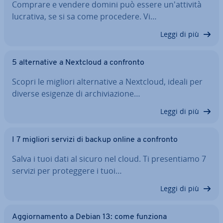
Comprare e vendere domini può essere un'at­ti­vi­tà
lucrativa, se si sa come procedere. Vi…
Leggi di più
5 al­ter­na­ti­ve a Nextcloud a confronto
Scopri le migliori al­ter­na­ti­ve a Nextcloud, ideali per
diverse esigenze di ar­chi­via­zio­ne…
Leggi di più
I 7 migliori servizi di backup online a confronto
Salva i tuoi dati al sicuro nel cloud. Ti pre­sen­tia­mo 7
servizi per pro­teg­ge­re i tuoi…
Leggi di più
Ag­gior­na­men­to a Debian 13: come funziona