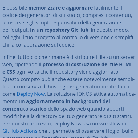
È possibile
me­mo­riz­za­re e ag­gior­na­re
fa­cil­men­te il
codice dei ge­ne­ra­to­ri di siti statici, compresi i contenuti,
le risorse e gli script re­spon­sa­bi­li della ge­ne­ra­zio­ne
dell’output,
in un re­po­si­to­ry GitHub
. In questo modo,
colleghi il tuo progetto al controllo di versione e sem­pli­fi­
chi la col­la­bo­ra­zio­ne sul codice.
Infine, tutto ciò che rimane è di­stri­bui­re i file su un server
web, ripetendo il
processo di co­stru­zio­ne dei file HTML
e CSS
ogni volta che il re­po­si­to­ry viene ag­gior­na­to.
Questo compito può anche essere no­te­vol­men­te sem­pli­
fi­ca­to con servizi di hosting per ge­ne­ra­to­ri di siti statici
come
Deploy Now
. La soluzione IONOS attiva au­to­ma­ti­ca­
men­te un
ag­gior­na­men­to in back­ground del
contenuto statico
dello spazio web quando apporti
modifiche alla directory del tuo ge­ne­ra­to­re di siti statici.
Per questo processo, Deploy Now usa un workflow di
GitHub Actions
che ti permette di osservare i log di build