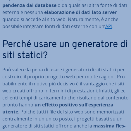
pen­den­za dai database
o da qualsiasi altra fonte di dati
esterna e nessuna
ela­bo­ra­zio­ne di dati lato server
quando si accede al sito web. Na­tu­ral­men­te, è anche
possibile integrare fonti di dati esterne con un’
API
.
Perché usare un ge­ne­ra­to­re di
siti statici?
Può valere la pena di usare i ge­ne­ra­to­ri di siti statici per
costruire il proprio progetto web per molte ragioni. Pro­
ba­bil­men­te il motivo più decisivo è il vantaggio che i siti
web creati offrono in termini di pre­sta­zio­ni. Infatti, gli ec­
cel­len­ti tempi di ca­ri­ca­men­to che risultano dal contenuto
pronto hanno
un effetto positivo sull’espe­rien­za
utente
. Poiché tutti i file del sito web sono me­mo­riz­za­ti
cen­tral­men­te in un unico posto, i progetti basati su un
ge­ne­ra­to­re di siti statici offrono anche la
massima fles­