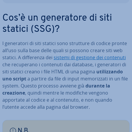
Cos’è un ge­ne­ra­to­re di siti
statici (SSG)?
I ge­ne­ra­to­ri di siti statici sono strutture di codice pronte
all’uso sulla base delle quali si possono creare siti web
statici. A dif­fe­ren­za dei
sistemi di gestione dei contenuti
che re­cu­pe­ra­no i contenuti dai database, i ge­ne­ra­to­ri di
siti statici creano i file HTML di una pagina
uti­liz­zan­do
uno script
a partire da file di input me­mo­riz­za­ti in un file
system. Questo processo avviene già
durante la
creazione
, quindi mentre le modifiche vengono
apportate al codice e al contenuto, e non quando
l’utente accede alla pagina dal browser.
N.B.