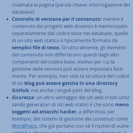
chia­ma­ta la pagina (parola chiave: in­ter­ro­ga­zio­ne del
database).
Controllo di versione per il contenuto:
mentre il
contenuto dei progetti web dinamici è me­mo­riz­za­to
se­pa­ra­ta­men­te dal codice base nei database, quello
di un sito web statico è ti­pi­ca­men­te formato da
semplici file di testo
. Strut­tu­ral­men­te, gli elementi
del contenuto non dif­fe­ri­sco­no quindi dagli altri
com­po­nen­ti del codice base, motivo per cui la
gestione delle versioni può essere impostata fa­cil­
men­te. Per esempio, non solo la struttura del codice
di un
blog può essere gestita in una directory
GitHub
, ma anche i singoli post del blog.
Sicurezza
: un altro vantaggio dei siti web creati uti­liz­
zan­do ge­ne­ra­to­ri di siti web statici è che sono
meno
soggetti ad attacchi hacker
, a dif­fe­ren­za, per
esempio, dei sistemi di gestione dei contenuti come
WordPress
, che già portano con sé il rischio di vul­ne­