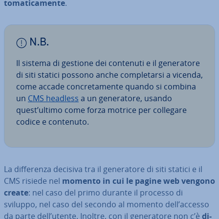
to­ma­ti­ca­men­te
.
N.B.
Il sistema di gestione dei contenuti e il ge­ne­ra­to­re
di siti statici possono anche com­ple­tar­si a vicenda,
come accade con­cre­ta­men­te quando si combina
un
CMS headless
a un ge­ne­ra­to­re, usando
quest’ultimo come forza motrice per collegare
codice e contenuto.
La dif­fe­ren­za decisiva tra il ge­ne­ra­to­re di siti statici e il
CMS risiede nel
momento in cui le pagine web vengono
create
: nel caso del primo durante il processo di
sviluppo, nel caso del secondo al momento dell’accesso
da parte dell’utente. Inoltre, con il ge­ne­ra­to­re non c’è
di­