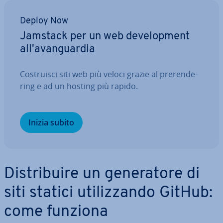
Deploy Now
Jamstack per un web de­ve­lo­p­ment
al­l'a­van­guar­dia
Co­strui­sci siti web più veloci grazie al pre­ren­de­
ring e ad un hosting più rapido.
Inizia subito
Di­stri­bui­re un ge­ne­ra­to­re di
siti statici uti­liz­zan­do GitHub:
come funziona