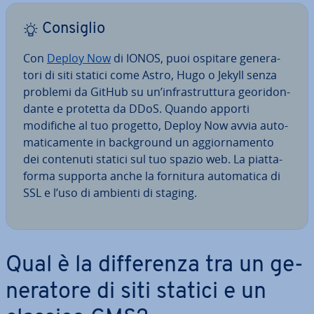
Consiglio
Con
Deploy Now
di IONOS, puoi ospitare ge­ne­ra­
to­ri di siti statici come Astro, Hugo o Jekyll senza
problemi da GitHub su un’in­fra­strut­tu­ra geo­ri­don­
dan­te e protetta da DDoS. Quando apporti
modifiche al tuo progetto, Deploy Now avvia au­to­
ma­ti­ca­men­te in back­ground un ag­gior­na­men­to
dei contenuti statici sul tuo spazio web. La piat­ta­
for­ma supporta anche la fornitura au­to­ma­ti­ca di
SSL e l’uso di ambienti di staging.
Qual è la dif­fe­ren­za tra un ge­
ne­ra­to­re di siti statici e un