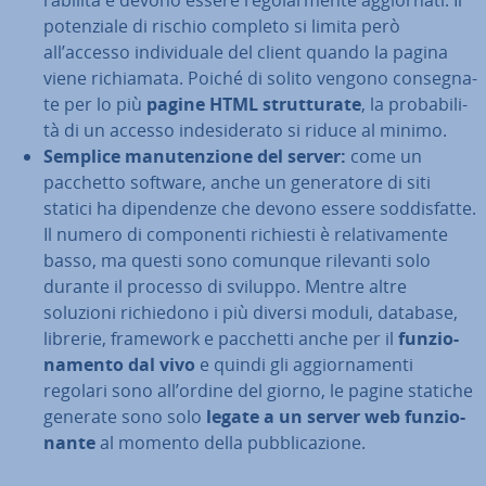
ra­bi­li­tà e devono essere re­go­lar­men­te ag­gior­na­ti. Il
po­ten­zia­le di rischio completo si limita però
all’accesso in­di­vi­dua­le del client quando la pagina
viene ri­chia­ma­ta. Poiché di solito vengono con­se­gna­
te per lo più
pagine HTML strut­tu­ra­te
, la pro­ba­bi­li­
tà di un accesso in­de­si­de­ra­to si riduce al minimo.
Semplice ma­nu­ten­zio­ne del server:
come un
pacchetto software, anche un ge­ne­ra­to­re di siti
statici ha di­pen­den­ze che devono essere sod­di­sfat­te.
Il numero di com­po­nen­ti richiesti è re­la­ti­va­men­te
basso, ma questi sono comunque rilevanti solo
durante il processo di sviluppo. Mentre altre
soluzioni ri­chie­do­no i più diversi moduli, database,
librerie, framework e pacchetti anche per il
fun­zio­
na­men­to dal vivo
e quindi gli ag­gior­na­men­ti
regolari sono all’ordine del giorno, le pagine statiche
generate sono solo
legate a un server web fun­zio­
nan­te
al momento della pub­bli­ca­zio­ne.