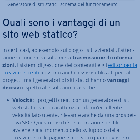
Ge­ne­ra­to­re di siti statici: schema del fun­zio­na­men­to.
Quali sono i vantaggi di un
sito web statico?
In certi casi, ad esempio sui blog o i siti aziendali, l’at­ten­
zio­ne si concentra sulla mera
tra­smis­sio­ne di in­for­ma­
zio­ni
. I sistemi di gestione dei contenuti e gli
editor per la
creazione di siti
possono anche essere uti­liz­za­ti per tali
progetti, ma i ge­ne­ra­to­ri di siti statici hanno
vantaggi
decisivi
rispetto alle soluzioni classiche:
Velocità:
i progetti creati con un ge­ne­ra­to­re di siti
web statici sono ca­rat­te­riz­za­ti da un’ec­cel­len­te
velocità lato utente, rilevante anche da una pro­spet­
ti­va SEO. Questo perché l’ela­bo­ra­zio­ne dei file
avviene già al momento dello sviluppo o della
creazione delle pagine e non solo quando viene ri­