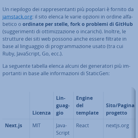
Un riepilogo dei rap­pre­sen­tan­ti più popolari è fornito da
jamstack.org
: il sito elenca le varie opzioni in ordine al­fa­
be­ti­co o
ordinate per stelle, fork o problemi di GitHub
(sug­ge­ri­men­ti di ot­ti­miz­za­zio­ne o incarichi). Inoltre, le
strutture dei siti web possono anche essere filtrate in
base al lin­guag­gio di pro­gram­ma­zio­ne usato (tra cui
Ruby, Ja­va­Script, Go, ecc.).
La seguente tabella elenca alcuni dei ge­ne­ra­to­ri più im­
por­tan­ti in base alle in­for­ma­zio­ni di StaticGen:
Lin­
Engine
guag­
del
Sito/Pagina 
Licenza
gio
template
progetto
Next.js
MIT
Ja­va­
React
nextjs.org
Script