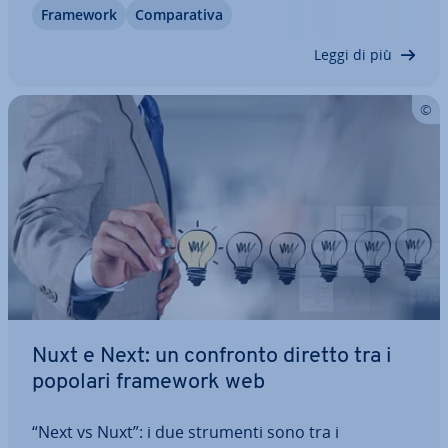
Framework
Com­pa­ra­ti­va
template Go e una semplice pipeline di build. In
questa guida con­fron­tia­mo le…
Leggi di più
Nuxt e Next: un confronto diretto tra i
popolari framework web
“Next vs Nuxt”: i due strumenti sono tra i