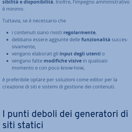
si­bi­li­tà e di­spo­ni­bi­li­tà
. Inoltre, l’impegno am­mi­ni­stra­ti­vo
è minimo.
Tuttavia, se è ne­ces­sa­rio che
i contenuti siano rivisti
re­go­lar­men­te
,
debbano essere aggiunte delle
fun­zio­na­li­tà
suc­ces­
si­va­men­te,
vengano elaborati gli
input degli utenti
o
vengano fatte
modifiche visive
in qualsiasi
momento e con poco know-how,
è pre­fe­ri­bi­le optare per soluzioni come editor per la
creazione di siti e sistemi di gestione dei contenuti.
I punti deboli dei ge­ne­ra­to­ri di
siti statici