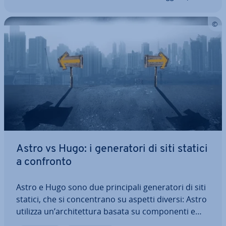
Astro vs Hugo: i ge­ne­ra­to­ri di siti statici
a confronto
Astro e Hugo sono due prin­ci­pa­li ge­ne­ra­to­ri di siti
statici, che si con­cen­tra­no su aspetti diversi: Astro
utilizza un’ar­chi­tet­tu­ra basata su com­po­nen­ti e
idra­ta­zio­ne parziale, mentre Hugo impiega i