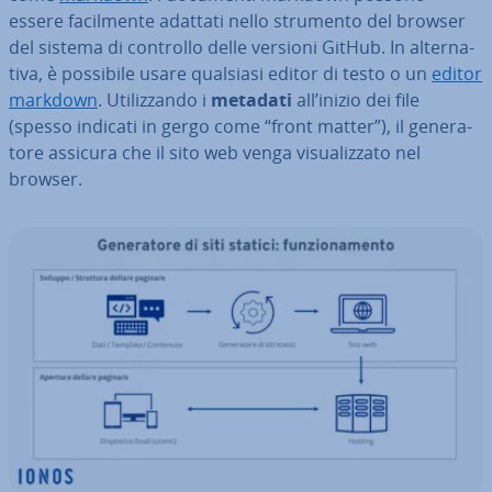
essere fa­cil­men­te adattati nello strumento del browser
del sistema di controllo delle versioni GitHub. In al­ter­na­
ti­va, è possibile usare qualsiasi editor di testo o un
editor
markdown
. Uti­liz­zan­do i
metadati
all’inizio dei file
(spesso indicati in gergo come “front matter”), il ge­ne­ra­
to­re assicura che il sito web venga vi­sua­liz­za­to nel
browser.