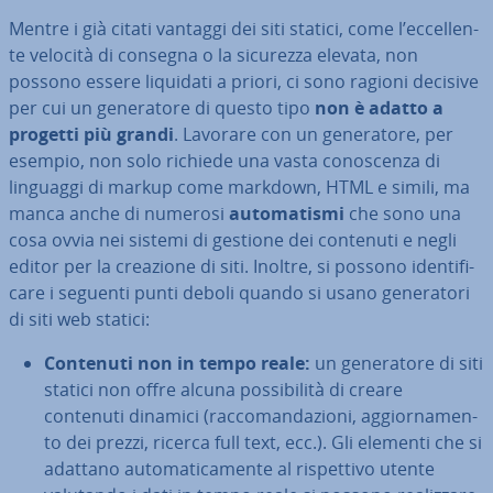
Mentre i già citati vantaggi dei siti statici, come l’ec­cel­len­
te velocità di consegna o la sicurezza elevata, non
possono essere liquidati a priori, ci sono ragioni decisive
per cui un ge­ne­ra­to­re di questo tipo
non è adatto a
progetti più grandi
. Lavorare con un ge­ne­ra­to­re, per
esempio, non solo richiede una vasta co­no­scen­za di
linguaggi di markup come markdown, HTML e simili, ma
manca anche di numerosi
au­to­ma­ti­smi
che sono una
cosa ovvia nei sistemi di gestione dei contenuti e negli
editor per la creazione di siti. Inoltre, si possono iden­ti­fi­
ca­re i seguenti punti deboli quando si usano ge­ne­ra­to­ri
di siti web statici:
Contenuti non in tempo reale:
un ge­ne­ra­to­re di siti
statici non offre alcuna pos­si­bi­li­tà di creare
contenuti dinamici (rac­co­man­da­zio­ni, ag­gior­na­men­
to dei prezzi, ricerca full text, ecc.). Gli elementi che si
adattano au­to­ma­ti­ca­men­te al ri­spet­ti­vo utente