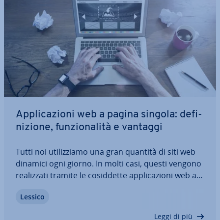
Ap­pli­ca­zio­ni web a pagina singola: de­fi­
ni­zio­ne, fun­zio­na­li­tà e vantaggi
Tutti noi uti­liz­zia­mo una gran quantità di siti web
dinamici ogni giorno. In molti casi, questi vengono
rea­liz­za­ti tramite le co­sid­det­te ap­pli­ca­zio­ni web a
pagina singola, dove viene uti­liz­za­to un solo
Lessico
documento HTML. Questo articolo vi mostra esat­
ta­men­te come fun­zio­na­no le…
Leggi di più