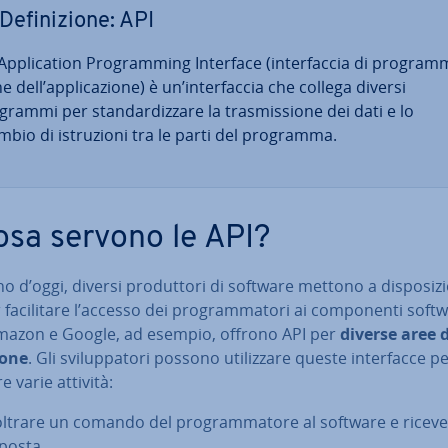
De­fi­ni­zio­ne: API
p­pli­ca­tion Pro­gram­ming Interface (in­ter­fac­cia di pro­gram­
ne dell’ap­pli­ca­zio­ne) è un’in­ter­fac­cia che collega diversi
rammi per stan­dar­diz­za­re la tra­smis­sio­ne dei dati e lo
mbio di istru­zio­ni tra le parti del programma.
osa servono le API?
no d’oggi, diversi pro­dut­to­ri di software mettono a di­spo­si­zi
fa­ci­li­ta­re l’accesso dei pro­gram­ma­to­ri ai com­po­nen­ti soft
mazon e Google, ad esempio, offrono API per
diverse aree d
io­ne
. Gli svi­lup­pa­to­ri possono uti­liz­za­re queste in­ter­fac­ce p
e varie attività:
oltrare un comando del pro­gram­ma­to­re al software e riceve
sposta