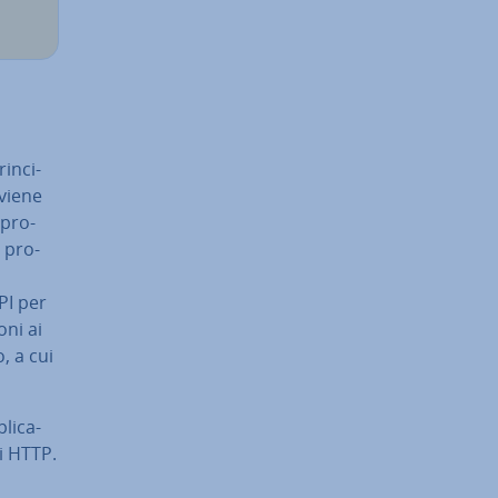
in­ci­
 viene
 pro­
i pro­
PI per
­ni ai
, a cui
li­ca­
di HTTP.