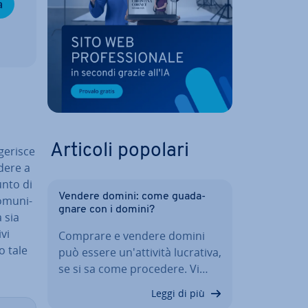
a
ò
Articoli popolari
e­ri­sce
edere a
unto di
Vendere domini: come gua­da­
­mu­ni­
gna­re con i domini?
 sia
­vi
Comprare e vendere domini
o tale
può essere un'at­ti­vi­tà lucrativa,
se si sa come procedere. Vi…
Leggi di più