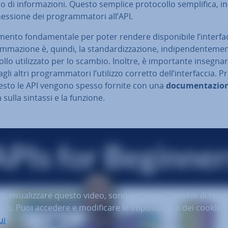
di in­for­ma­zio­ni. Questo semplice pro­to­col­lo sem­pli­fi­ca, in
es­sio­ne dei pro­gram­ma­to­ri all’API.
ento fon­da­men­ta­le per poter rendere di­spo­ni­bi­le l’in­ter­fac
­ma­zio­ne è, quindi, la stan­dar­diz­za­zio­ne, in­di­pen­den­te­men
ol­lo uti­liz­za­to per lo scambio. Inoltre, è im­por­tan­te insegna
li altri pro­gram­ma­to­ri l’utilizzo corretto dell’in­ter­fac­cia. 
esto le API vengono spesso fornite con una
do­cu­men­ta­zio
ta sulla sintassi e la funzione.
er visualizzare questo video, sono necessari i cookie di terze
arti. Puoi accedere e modificare le impostazioni dei cookie
ui
.