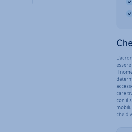
Che
L’acro
essere
il nome
de­ter­
accesso
ca­re t
con il s
mobili
che div