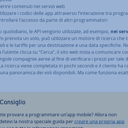
serire contenuti nei servizi web
­ti­liz­za­re i codici delle app at­tra­ver­so l’in­te­ra­zio­ne tra pro
­trol­la­re l’accesso da parte di altri pro­gram­ma­to­ri
o quo­ti­dia­no, le API vengono uti­liz­za­te, ad esempio,
nei serv
Chi prenota un volo, può uti­liz­za­re un motore di ricerca che 
voli e le tariffe per una de­sti­na­zio­ne e una data spe­ci­fi­che. 
l’utente clicca su “Cerca”, il sito web inizia a co­mu­ni­ca­re co
ngole compagnie aeree al fine di ve­ri­fi­ca­re i prezzi per tale de
 La ricerca viene com­ple­ta­ta in pochi secondi e il cliente ha ra
una pa­no­ra­mi­ca dei voli di­spo­ni­bi­li. Ma come funziona esat
Consiglio
ete provare a pro­gram­ma­re un’app mobile? Allora non
detevi la nostra speciale guida per
creare una propria app