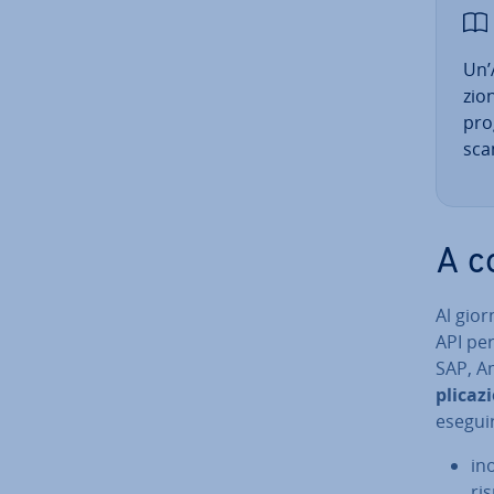
Un’A
zio­
prog
sca
A c
Al gior
API per 
SAP, A
pli­ca­z
eseguir
in
ri