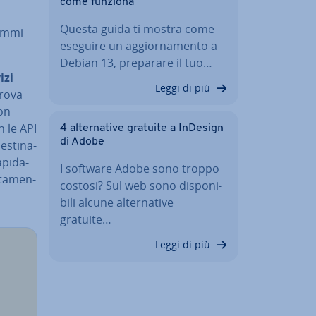
come funziona
Questa guida ti mostra come
grammi
eseguire un ag­gior­na­men­to a
Debian 13, preparare il tuo…
izi
Leggi di più
trova
Non
n le API
4 al­ter­na­ti­ve gratuite a InDesign
di Adobe
­sti­na­
­pi­da­
I software Adobe sono troppo
­ta­men­
costosi? Sul web sono di­spo­ni­
bi­li alcune al­ter­na­ti­ve
gratuite…
Leggi di più