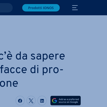
Prodotti IONOS
c’è da sapere
­fac­ce di pro­
o­ne
Condividi via Facebook
Condividi via Twitter
Condividi via LinkedIN