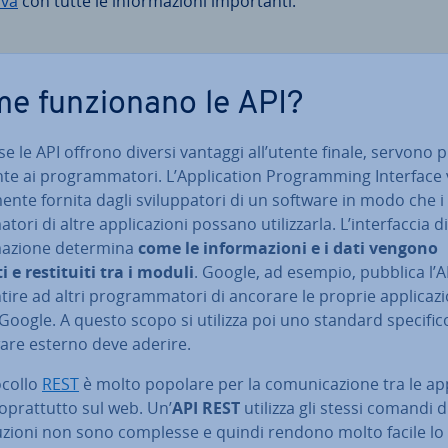
iva
con tutte le in­for­ma­zio­ni im­por­tan­ti.
e fun­zio­na­no le API?
e le API offrono diversi vantaggi all’utente finale, servono pr
­te ai pro­gram­ma­to­ri. L’Ap­pli­ca­tion Pro­gram­ming Interface
a­men­te fornita dagli svi­lup­pa­to­ri di un software in modo che i
to­ri di altre ap­pli­ca­zio­ni possano uti­liz­zar­la. L’in­ter­fac­cia d
a­zio­ne determina
come le in­for­ma­zio­ni e i dati vengono
i e re­sti­tui­ti tra i moduli
. Google, ad esempio, pubblica l’A
ti­re ad altri pro­gram­ma­to­ri di ancorare le proprie ap­pli­ca­zio
 Google. A questo scopo si utilizza poi uno standard specifico
ware esterno deve aderire.
o­col­lo
REST
è molto popolare per la co­mu­ni­ca­zio­ne tra le ap­p
so­prat­tut­to sul web. Un’
API REST
utilizza gli stessi comandi 
u­zio­ni non sono complesse e quindi rendono molto facile lo