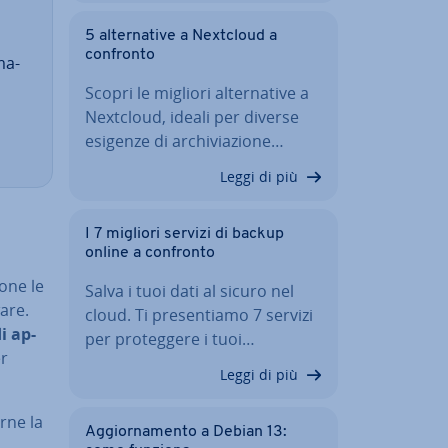
5 al­ter­na­ti­ve a Nextcloud a
confronto
ma­
Scopri le migliori al­ter­na­ti­ve a
Nextcloud, ideali per diverse
esigenze di ar­chi­via­zio­ne…
Leggi di più
I 7 migliori servizi di backup
online a confronto
o­ne le
Salva i tuoi dati al sicuro nel
ware.
cloud. Ti pre­sen­tia­mo 7 servizi
i ap­
per pro­teg­ge­re i tuoi…
er
Leggi di più
rne la
Ag­gior­na­men­to a Debian 13: