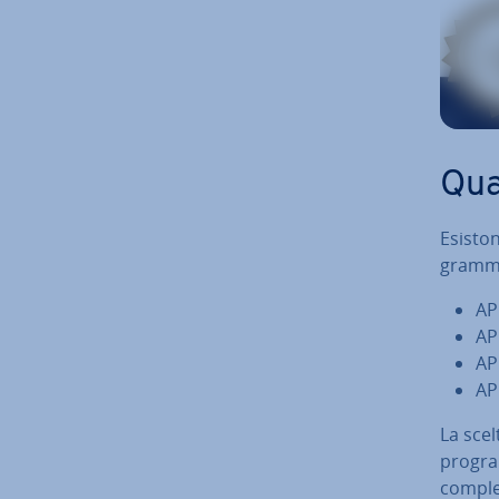
Qua
Esiston
gram­ma
AP
API
API
AP
La scelt
pro­gra
comples