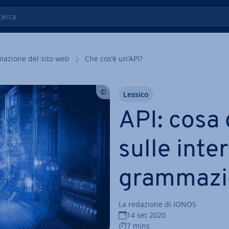
ca
ma­zio­ne del sito web
Che cos’è un’API?
Lessico
API: cosa 
sulle in­ter
gram­ma­zi
La redazione di IONOS
14 set 2020
7 mins