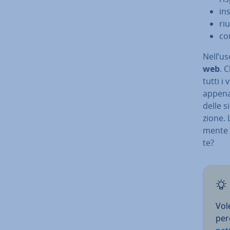
in
riu
con
Nell’us
web
. 
tutti i 
appena 
delle si
zio­ne.
men­te 
te?
Vol
per