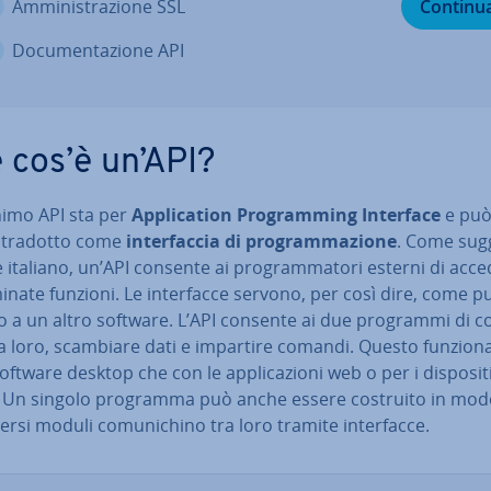
Am­mi­ni­stra­zio­ne SSL
Continu
Do­cu­men­ta­zio­ne API
 cos’è un’API?
nimo API sta per
Ap­pli­ca­tion Pro­gram­ming Interface
e pu
 tradotto come
in­ter­fac­cia di pro­gram­ma­zio­ne
. Come sug­g
 italiano, un’API consente ai pro­gram­ma­to­ri esterni di acc
mi­na­te funzioni. Le in­ter­fac­ce servono, per così dire, come p
 a un altro software. L’API consente ai due programmi di co
ra loro, scambiare dati e impartire comandi. Questo funziona
oftware desktop che con le ap­pli­ca­zio­ni web o per i di­spo­si­ti
. Un singolo programma può anche essere costruito in mod
ersi moduli co­mu­ni­chi­no tra loro tramite in­ter­fac­ce.