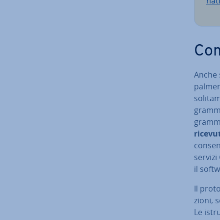
nat
Com
Anche s
pal­men
so­li­t
gram­ma­
gram­m
ricevut
con­sen­
servizi
il soft
Il pro­t
zio­ni, 
Le istr