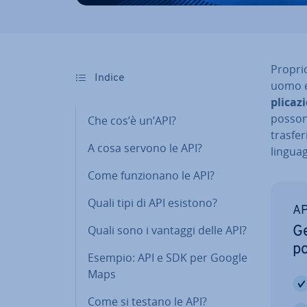
Propri
Indice
uomo e
pli­ca­
possono
Che cos’è un’API?
tra­sfe­
A cosa servono le API?
linguag
Come fun­zio­na­no le API?
Quali tipi di API esistono?
AP
Quali sono i vantaggi delle API?
Ge
po
Esempio: API e SDK per Google
Maps
Come si testano le API?