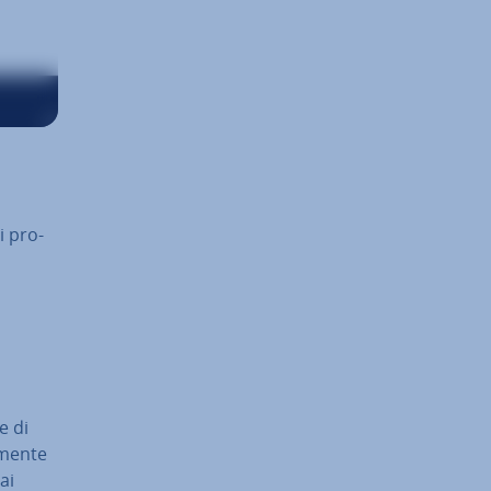
di pro­
ce
di
a­men­te
ai