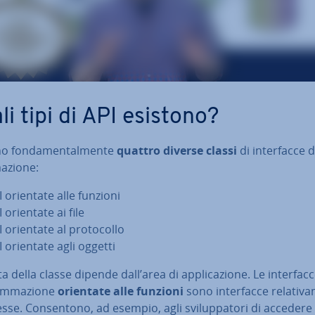
li tipi di API esistono?
o fon­da­men­tal­men­te
quattro diverse classi
di in­ter­fac­ce 
­zio­ne:
I orientate alle funzioni
 orientate ai file
 orientate al pro­to­col­lo
I orientate agli oggetti
a della classe dipende dall’area di ap­pli­ca­zio­ne. Le in­ter­fac­
m­ma­zio­ne
orientate alle funzioni
sono in­ter­fac­ce re­la­ti­v
se. Con­sen­to­no, ad esempio, agli svi­lup­pa­to­ri di accedere 