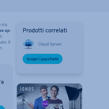
e tra
rse ap­
Prodotti correlati
ti
to. Il
Cloud Server
in
Scopri i pacchetti
ra