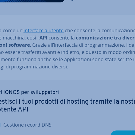
o come un’
in­ter­fac­cia utente
che consente la co­mu­ni­ca­zio­n
 macchina, così l’
API
consente la
co­mu­ni­ca­zio­ne tra dive
zio­ni software
. Grazie all’in­ter­fac­cia di pro­gram­ma­zio­ne, i da
 essere tra­sfe­ri­ti avanti e indietro, e questo in modo ordina
ri­men­to funziona anche se le ap­pli­ca­zio­ni sono state scritte 
gi di pro­gram­ma­zio­ne diversi.
I IONOS per svi­lup­pa­to­ri
stisci i tuoi prodotti di hosting tramite la nost
tente API
Gestione record DNS