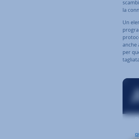
scambio 
la con­n
Un elem
pro­gram
pro­to­c
anche ag
per qu
ta­glia­
P
p
q