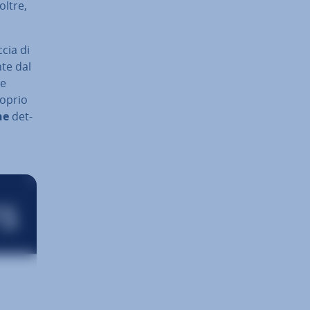
oltre,
­cia di
­te dal
re
Proprio
­ne
det­