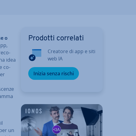
se o
Prodotti correlati
app,
Creatore di app e siti
re­co­
web IA
na idea
e co­
Inizia senza rischi
per
i
scen­ze
gramma
il
 per un