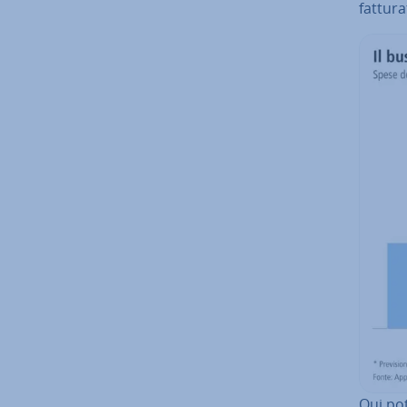
fattura
Qui po