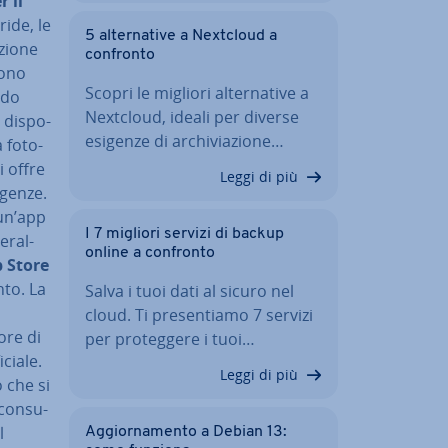
r il
ride, le
5 al­ter­na­ti­ve a Nextcloud a
azione
confronto
sono
Scopri le migliori al­ter­na­ti­ve a
odo
Nextcloud, ideali per diverse
 di­spo­
esigenze di ar­chi­via­zio­ne…
 fo­to­
i offre
Leggi di più
sigenze.
 un’app
I 7 migliori servizi di backup
­ral­
online a confronto
p Store
nto. La
Salva i tuoi dati al sicuro nel
cloud. Ti pre­sen­tia­mo 7 servizi
ore di
per pro­teg­ge­re i tuoi…
iciale.
Leggi di più
o che si
con­su­
l
Ag­gior­na­men­to a Debian 13: