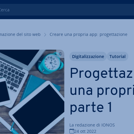
ca
ma­zio­ne del sito web
Creare una propria app: pro­get­ta­zio­ne
Di­gi­ta­liz­za­zio­ne
Tutorial
Pro­get­ta­
una propri
parte 1
La redazione di IONOS
24 ott 2022