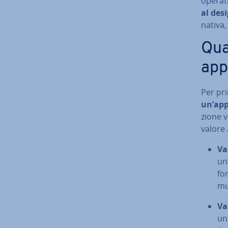
operati
al desi
nativa,
Qua
app
Per pri
un’ap
zio­ne 
valore 
Va
un’
for
mu­
Va
un 