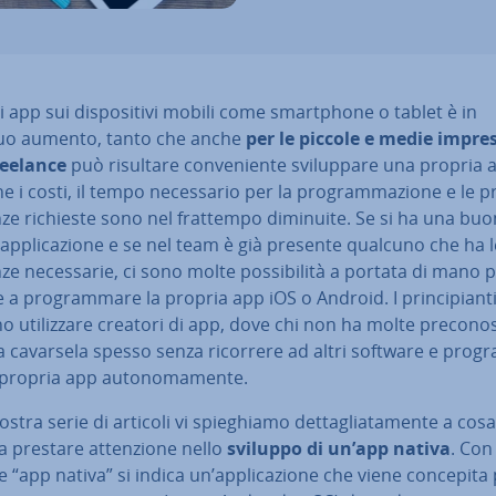
i app sui di­spo­si­ti­vi mobili come smart­pho­ne o tablet è in
uo aumento, tanto che anche
per le piccole e medie impre
reelance
può risultare con­ve­nien­te svi­lup­pa­re una propria 
e i costi, il tempo ne­ces­sa­rio per la pro­gram­ma­zio­ne e le p
­ze richieste sono nel frattempo diminuite. Se si ha una buo
ap­pli­ca­zio­ne e se nel team è già presente qualcuno che ha l
­ze ne­ces­sa­rie, ci sono molte pos­si­bi­li­tà a portata di mano 
e a pro­gram­ma­re la propria app iOS o Android. I prin­ci­pian­t
 uti­liz­za­re creatori di app, dove chi non ha molte pre­co­no­
 a cavarsela spesso senza ricorrere ad altri software e pro
 propria app au­to­no­ma­men­te.
ostra serie di articoli vi spie­ghia­mo det­ta­glia­ta­men­te a cosa
 prestare at­ten­zio­ne nello
sviluppo di un’app nativa
. Con 
 “app nativa” si indica un’ap­pli­ca­zio­ne che viene concepita