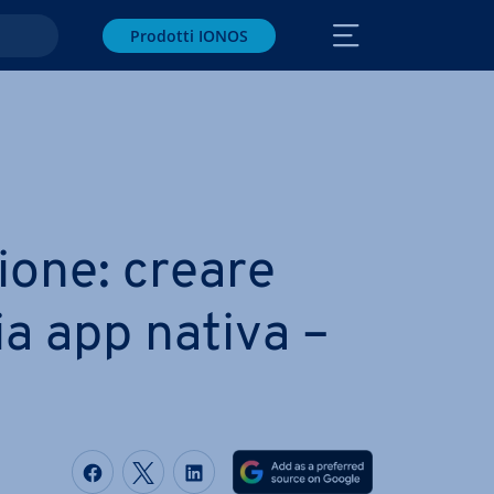
Prodotti IONOS
zio­ne: creare
a app nativa –
Condividi via Facebook
Condividi via Twitter
Condividi via LinkedIN