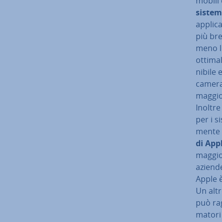
mobili 
sistem
ap­pli­c
più bre
meno li
ottimal
ni­bi­le
ca­me­r
maggiori
Inoltre
per i s
men­te 
di App
maggior
aziende
Apple è 
Un altr
può rag
ma­to­ri