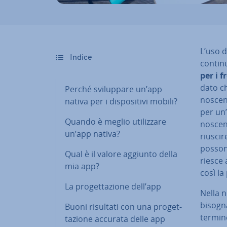
L’uso d
Indice
contin
per i f
dato ch
Perché svi­lup­pa­re un’app
no­scen
nativa per i di­spo­si­ti­vi mobili?
per un’
Quando è meglio uti­liz­za­re
no­scen
un’app nativa?
riuscir
possono
Qual è il valore aggiunto della
riesce
mia app?
così la
La pro­get­ta­zio­ne dell’app
Nella n
bisogna
Buoni risultati con una pro­get­
termine
ta­zio­ne accurata delle app