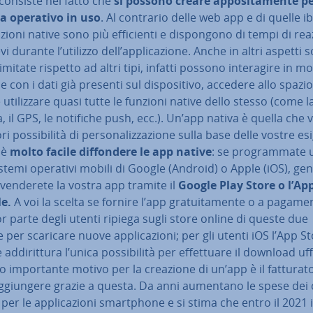
consiste nel fatto che
si possono creare ap­po­si­ta­men­te pe
a operativo in uso
. Al contrario delle web app e di quelle ib
a­zio­ni native sono più ef­fi­cien­ti e di­spon­go­no di tempi di re
vi durante l’utilizzo dell’ap­pli­ca­zio­ne. Anche in altri aspetti 
mitate rispetto ad altri tipi, infatti possono in­te­ra­gi­re in m
e con i dati già presenti sul di­spo­si­ti­vo, accedere allo spazio
 e uti­liz­za­re quasi tutte le funzioni native dello stesso (come la
a, il GPS, le notifiche push, ecc.). Un’app nativa è quella che v
 pos­si­bi­li­tà di per­so­na­liz­za­zio­ne sulla base delle vostre e
 è
molto facile dif­fon­de­re le app native
: se pro­gram­ma­te
istemi operativi mobili di Google (Android) o Apple (iOS), ge­ne
venderete la vostra app tramite il
Google Play Store o l’Ap
le.
A voi la scelta se fornire l’app gra­tui­ta­men­te o a pagame
 parte degli utenti ripiega sugli store online di queste due
 per scaricare nuove ap­pli­ca­zio­ni; per gli utenti iOS l’App St
ad­di­rit­tu­ra l’unica pos­si­bi­li­tà per ef­fet­tua­re il download uff
o im­por­tan­te motivo per la creazione di un’app è il fatturat
­giun­ge­re grazie a questa. Da anni aumentano le spese dei 
 per le ap­pli­ca­zio­ni smart­pho­ne e si stima che entro il 2021 i