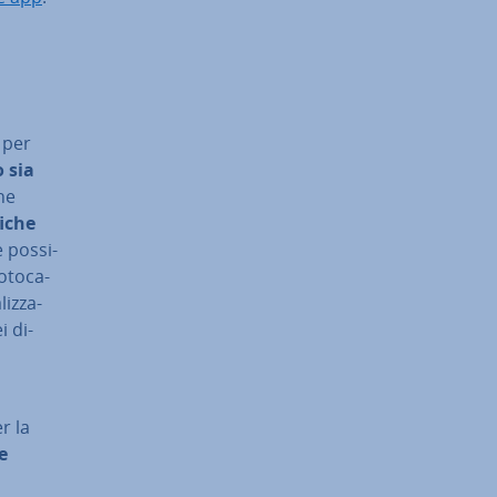
o per
o sia
che
fi­che
 pos­si­
­to­ca­
liz­za­
i di­
r la
e