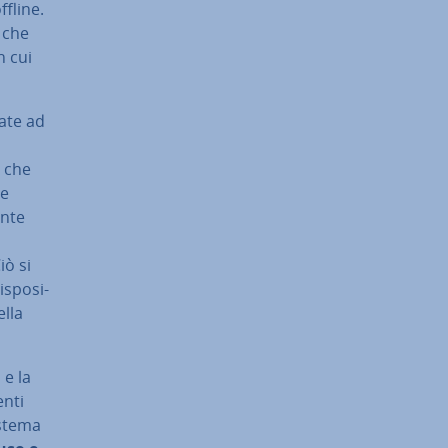
ffline.
 che
in cui
tate ad
o che
le
ente
iò si
spo­si­
ella
 e la
enti
istema