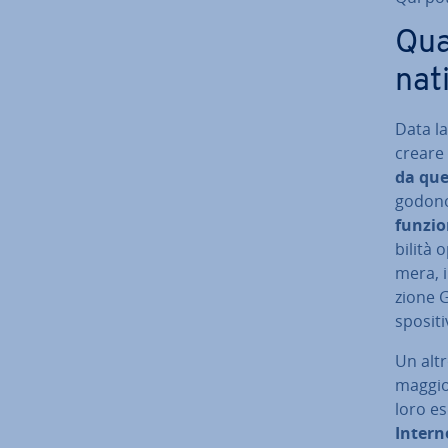
Qua
nat
Data la 
creare
da que
godono 
funzio
bi­li­t
me­ra, i
zio­ne 
spo­si­t
Un altr
maggior
loro es
Intern