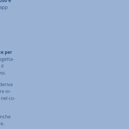
’uso e
’app
te per
­get­ta­
il
oi.
 deriva
re in­
o nel co­
 anche
re.