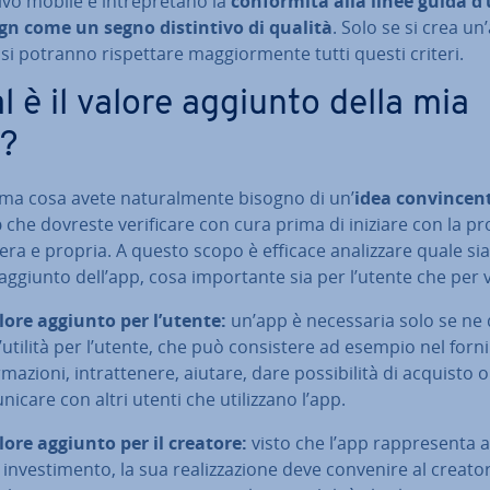
vo mobile e in­tre­pre­ta­no la
con­for­mi­tà alla linee guida d
gn come un segno di­stin­ti­vo di qualità
. Solo se si crea un
 si potranno ri­spet­ta­re mag­gior­men­te tutti questi criteri.
l è il valore aggiunto della mia
?
ma cosa avete na­tu­ral­men­te bisogno di un’
idea con­vin­cen­
p
che dovreste ve­ri­fi­ca­re con cura prima di iniziare con la pro
vera e propria. A questo scopo è efficace ana­liz­za­re quale sia 
aggiunto dell’app, cosa im­por­tan­te sia per l’utente che per v
lore aggiunto per l’utente:
un’app è ne­ces­sa­ria solo se ne
utilità per l’utente, che può con­si­ste­re ad esempio nel forni
­ma­zio­ni, in­trat­te­ne­re, aiutare, dare pos­si­bi­li­tà di acquisto 
ni­ca­re con altri utenti che uti­liz­za­no l’app.
lore aggiunto per il creatore:
visto che l’app rap­pre­sen­ta
in­ve­sti­men­to, la sua rea­liz­za­zio­ne deve convenire al creato