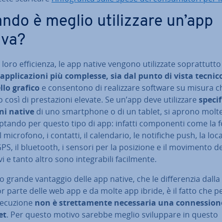
ndo è meglio uti­liz­za­re un’app
iva?
loro ef­fi­cien­za, le app native vengono uti­liz­za­te so­prat­tut­t
ap­pli­ca­zio­ni più complesse, sia dal punto di vista tecnic
llo grafico
e con­sen­to­no di rea­liz­za­re software su misura 
così di pre­sta­zio­ni elevate. Se un’app deve uti­liz­za­re
spe­ci­
ni native
di uno smart­pho­ne o di un tablet, si aprono molte
à optando per questo tipo di app: infatti com­po­nen­ti come la fo
l microfono, i contatti, il ca­len­da­rio, le notifiche push, la lo­ca­
GPS, il bluetooth, i sensori per la posizione e il movimento de
i­vi e tanto altro sono in­te­gra­bi­li fa­cil­men­te.
o grande vantaggio delle app native, che le dif­fe­ren­zia dalla
 parte delle web app e da molte app ibride, è il fatto che pe
e­cu­zio­ne
non è stret­ta­men­te ne­ces­sa­ria una con­nes­sio­n
et
. Per questo motivo sarebbe meglio svi­lup­pa­re in questo