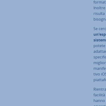
formato
Inoltre
risulta 
bisogn
Se cerc
un’espe
sistem
potete 
adattar
specifi
miglior
manifes
ti­vo 
piat­ta­
Rientra
facilit
hanno g