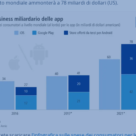
to mondiale ammonterà a 78 miliardi di dollari (US).
tete scaricare
l’in­fo­gra­fi­ca sulle spese dei con­su­ma­to­ri per 