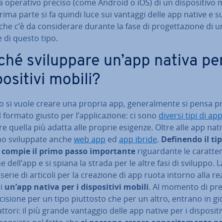
 operativo preciso (come Android o iOS) di un di­spo­si­ti­vo 
rima parte si fa quindi luce sui vantaggi delle app native e s
he c’è da con­si­de­ra­re durante la fase di pro­get­ta­zio­ne di un
ne di questo tipo.
hé svi­lup­pa­re un’app nativa per
po­si­ti­vi mobili?
si vuole creare una propria app, ge­ne­ral­men­te si pensa p
l formato giusto per l’ap­pli­ca­zio­ne: ci sono
diversi tipi di ap
re quella più adatta alle proprie esigenze. Oltre alle app nati
 svi­lup­pa­te anche
web app
ed
app ibride
.
Definendo il tip
i compie il primo passo im­por­tan­te
ri­guar­dan­te le ca­rat­te­r
e dell’app e si spiana la strada per le altre fasi di sviluppo. L
serie di articoli per la creazione di app ruota intorno alla rea­l
di
un’app nativa per i di­spo­si­ti­vi mobili
. Al momento di pr
isione per un tipo piuttosto che per un altro, entrano in g
attori: il più grande vantaggio delle app native per i di­spo­si­ti­