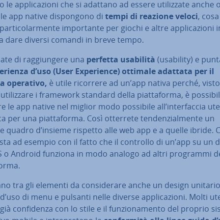
 le ap­pli­ca­zio­ni che si adattano ad essere uti­liz­za­te anche o
 le app native di­spon­go­no di
tempi di reazione veloci
, cosa
par­ti­co­lar­men­te im­por­tan­te per giochi e altre ap­pli­ca­zio­ni 
a dare diversi comandi in breve tempo.
ate di rag­giun­ge­re una
perfetta usabilità
(usability) e pun
­rien­za d’uso (User Ex­pe­rien­ce) ottimale adattata per il
a operativo,
è utile ricorrere ad un’app nativa perché, vist
uti­liz­za­re i framework standard della piat­ta­for­ma, è possibi
e le app native nel miglior modo possibile all’in­ter­fac­cia ut
ca per una piat­ta­for­ma. Così otterrete ten­den­zial­men­te un
e quadro d’insieme rispetto alle web app e a quelle ibride. C
ta ad esempio con il fatto che il controllo di un’app su un di­
iOS o Android funziona in modo analogo ad altri programmi d
for­ma.
no tra gli elementi da con­si­de­ra­re anche un design unitario
à d’uso di menu e pulsanti nelle diverse ap­pli­ca­zio­ni. Molti ut
ià con­fi­den­za con lo stile e il fun­zio­na­men­to del proprio s