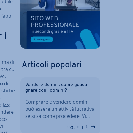
mobile.
u
’ap­pli­
 i
rima di
Articoli popolari
p
tra cui
ve,
o di
Vendere domini: come gua­da­
i­sti­che
gna­re con i domini?
a
Comprare e vendere domini
iz­za­
può essere un'at­ti­vi­tà lucrativa,
endere
se si sa come procedere. Vi…
ioco
vi
Leggi di più