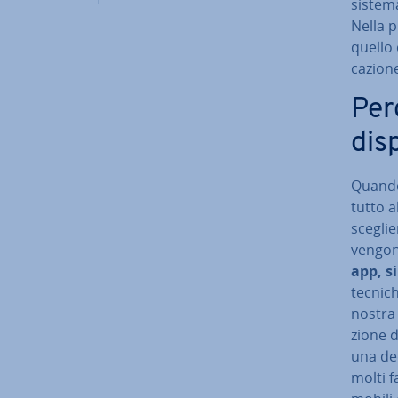
sistema
Nella p
quello c
ca­zio­
Perc
di­s
Quando 
tutto a
sceglie
vengono
app, s
tecnich
nostra 
zio­ne 
una dec
molti f