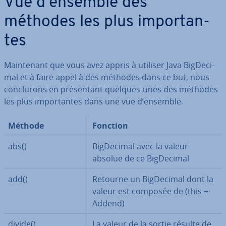
Vue d’ensemble des
méthodes les plus im­por­tan­
tes
Main­te­nant que vous avez appris à utiliser Java Big­De­ci­
mal et à faire appel à des méthodes dans ce but, nous
con­clu­rons en pré­sen­tant quelques-unes des méthodes
les plus im­por­tan­tes dans une vue d’ensemble.
Méthode
Fonction
abs()
Big­De­ci­mal avec la valeur
absolue de ce Big­De­ci­mal
add()
Retourne un Big­De­ci­mal dont la
valeur est composée de (this +
Addend)
divide()
La valeur de la sortie résulte de