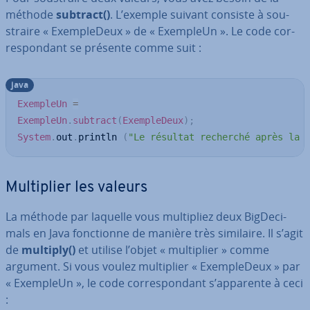
méthode
subtract()
. L’exemple suivant consiste à sou­
strai­re « Exem­ple­Deux » de « ExempleUn ». Le code cor­
re­spon­dant se présente comme suit :
java
ExempleUn
=
ExempleUn
.
subtract
(
ExempleDeux
)
;
System
.
out
.
println 
(
"Le résultat recherché après la 
Mul­ti­plier les valeurs
La méthode par laquelle vous mul­ti­pliez deux Big­De­ci­
mals en Java fonc­tion­ne de manière très similaire. Il s’agit
de
multiply()
et utilise l’objet « mul­ti­plier » comme
argument. Si vous voulez mul­ti­plier « Exem­ple­Deux » par
« ExempleUn », le code cor­re­spon­dant s’apparente à ceci
: