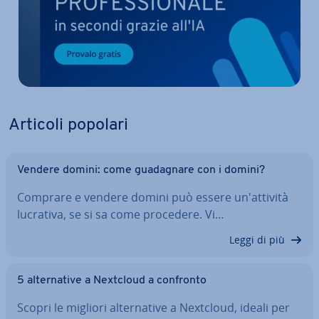
Articoli popolari
Vendere domini: come gua­da­gna­re con i domini?
Comprare e vendere domini può essere un'at­ti­vi­tà
lucrativa, se si sa come procedere. Vi…
Leggi di più
5 al­ter­na­ti­ve a Nextcloud a confronto
Scopri le migliori al­ter­na­ti­ve a Nextcloud, ideali per