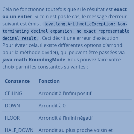
Cela ne fonc­tion­ne toutefois que si le résultat est
exact
ou un entier
. Si ce n’est pas le cas, le message d’erreur
suivant est émis :
java.lang.ArithmeticException: Non-
terminating decimal expansion; no exact representable
. Ceci décrit une erreur d’exécution.
decimal result.
Pour éviter cela, il existe dif­fé­ren­tes options d’arrondi
pour la méthode divide(), qui peuvent être passées via
java.math.Roun­ding­Mo­de
. Vous pouvez faire votre
choix parmi les con­stan­tes suivantes :
Constante
Fonction
CEILING
Arrondit à l’infini positif
DOWN
Arrondit à 0
FLOOR
Arrondit à l’infini négatif
HALF_DOWN
Arrondit au plus proche voisin et