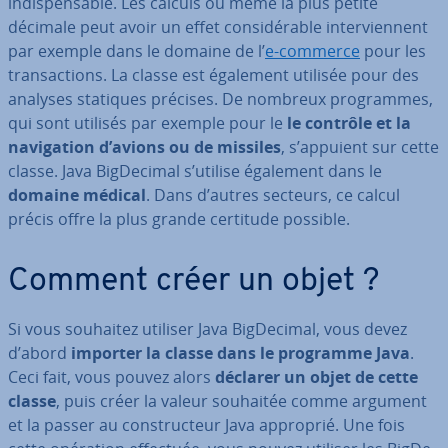
in­di­spen­sa­ble. Les calculs où même la plus petite
décimale peut avoir un effet con­si­dé­ra­ble in­ter­vien­nent
par exemple dans le domaine de l’
e-commerce
pour les
tran­sac­tions. La classe est également utilisée pour des
analyses statiques précises. De nombreux pro­gram­mes,
qui sont utilisés par exemple pour le
le contrôle et la
na­vi­ga­tion d’avions ou de missiles
, s’appuient sur cette
classe. Java Big­De­ci­mal s’utilise également dans le
domaine médical
. Dans d’autres secteurs, ce calcul
précis offre la plus grande certitude possible.
Comment créer un objet ?
Si vous souhaitez utiliser Java Big­De­ci­mal, vous devez
d’abord
importer la classe dans le programme Java
.
Ceci fait, vous pouvez alors
déclarer un objet de cette
classe
, puis créer la valeur souhaitée comme argument
et la passer au con­struc­teur Java approprié. Une fois