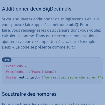
Ad­di­tion­ner deux Big­De­ci­mals
Si vous souhaitez ad­di­tion­ner deux Big­De­ci­mals en Java,
vous pouvez faire appel à la méthode
add()
. Pour ce
faire, vous ren­sei­gnez les deux valeurs dont vous voulez
calculer la somme. Dans notre exemple, nous voulons
ajouter la valeur « ExempleUn » à la valeur « Exem­ple­
Deux ». Le code se présente comme suit :
java
ExempleUn
=
ExempleUn
.
add
(
ExempleDeux
)
;
System
.
out
.
println 
(
"Le résultat recherché après l’a
Sou­strai­re des nombres
Pour sou­strai­re deux valeurs, vous avez besoin de la