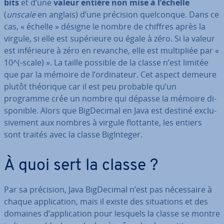
bits
et d’une
valeur entière non mise à l’échelle
(
unscale
en anglais) d’une précision quel­con­que. Dans ce
cas, « échelle » désigne le nombre de chiffres après la
virgule, si elle est su­pé­rieu­re ou égale à zéro. Si la valeur
est in­fé­rieu­re à zéro en revanche, elle est mul­ti­pliée par «
10^(-scale) ». La taille possible de la classe n’est limitée
que par la mémoire de l’or­di­na­teur. Cet aspect demeure
plutôt théorique car il est peu probable qu’un
programme crée un nombre qui dépasse la mémoire di­
spo­ni­ble. Alors que Big­De­ci­mal en Java est destiné ex­clu­
si­ve­ment aux nombres à virgule flottante, les entiers
sont traités avec la classe Bi­gIn­te­ger.
À quoi sert la classe ?
Par sa précision, Java Big­De­ci­mal n’est pas né­ces­sai­re à
chaque ap­pli­ca­tion, mais il existe des si­tua­tions et des
domaines d’ap­pli­ca­tion pour lesquels la classe se montre