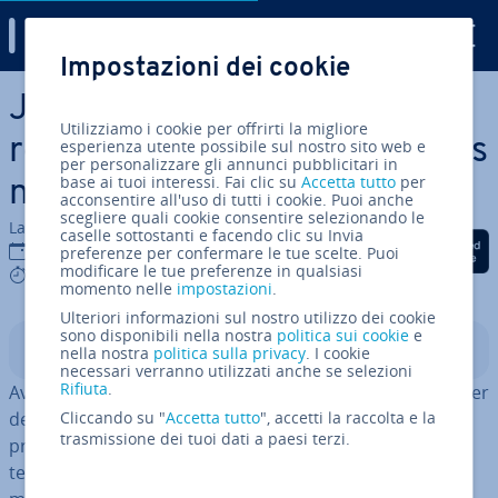
Digital Guide
Impostazioni dei cookie
Vai al contenuto prin­ci­pa­le
Java Big­De­ci­mal : comment
Utilizziamo i cookie per offrirti la migliore
re­pré­sen­ter avec précision les
esperienza utente possibile sul nostro sito web e
per personalizzare gli annunci pubblicitari in
base ai tuoi interessi. Fai clic su
Accetta tutto
per
nombres à virgule flottante ?
acconsentire all'uso di tutti i cookie. Puoi anche
scegliere quali cookie consentire selezionando le
La redazione di IONOS
caselle sottostanti e facendo clic su Invia
Condividi via Facebook
Condividi via Twitter
Condividi via Li
26 lug 2024
preferenze per confermare le tue scelte. Puoi
modificare le tue preferenze in qualsiasi
8 mins
momento nelle
impostazioni
.
Ulteriori informazioni sul nostro utilizzo dei cookie
sono disponibili nella nostra
politica sui cookie
e
Indice
nella nostra
politica sulla privacy
. I cookie
necessari verranno utilizzati anche se selezioni
Rifiuta
.
Avec la classe Big­De­ci­mal de Java, il est possible de traiter
des nombres à virgule flottante complexes avec
Cliccando su "
Accetta tutto
", accetti la raccolta e la
trasmissione dei tuoi dati a paesi terzi.
précision. Ceux-ci doivent être créés dans un premier
temps, et peuvent ensuite être utilisés par dif­fé­ren­tes