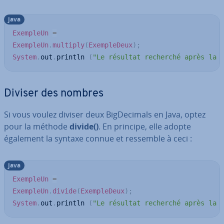
java
ExempleUn
=
ExempleUn
.
multiply
(
ExempleDeux
)
;
System
.
out
.
println 
(
"Le résultat recherché après la 
Diviser des nombres
Si vous voulez diviser deux Big­De­ci­mals en Java, optez
pour la méthode
divide()
. En principe, elle adopte
également la syntaxe connue et ressemble à ceci :
java
ExempleUn
=
ExempleUn
.
divide
(
ExempleDeux
)
;
System
.
out
.
println 
(
"Le résultat recherché après la 