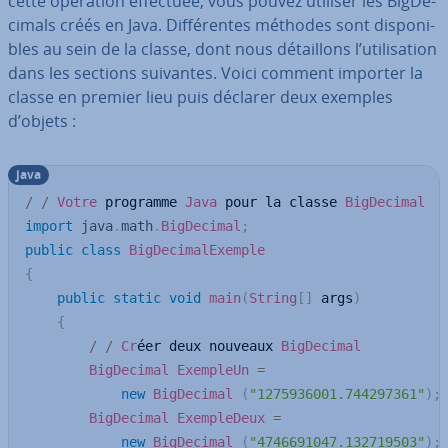
cette opération effectuée, vous pouvez utiliser les Big­De­
ci­mals créés en Java. Dif­fé­ren­tes méthodes sont di­spo­ni­
bles au sein de la classe, dont nous dé­tail­lons l’uti­li­sa­tion
dans les sections suivantes. Voici comment importer la
classe en premier lieu puis déclarer deux exemples
d’objets :
java
/
/
Votre
 programme 
Java
 pour la classe 
BigDecimal
import
java
.
math
.
BigDecimal
;
public
class
BigDecimalExemple
{
public
static
void
main
(
String
[
]
 args
)
{
/
/
Cr
éer deux nouveaux 
BigDecimal
BigDecimal
ExempleUn
=
new
BigDecimal
(
"1275936001.744297361"
)
;
BigDecimal
ExempleDeux
=
new
BigDecimal
(
"4746691047.132719503"
)
;