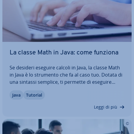
La classe Math in Java: come funziona
Se desideri eseguire calcoli in Java, la classe Math
in Java è lo strumento che fa al caso tuo. Dotata di
una sintassi semplice, ti permette di eseguire
semplici calcoli numerici, nonché risolvere
Java
Tutorial
logaritmi e ope­ra­zio­ni tri­go­no­me­tri­che. In questo
articolo scoprirai come funziona…
Leggi di più