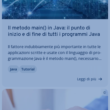
Il metodo main() in Java: il punto di
inizio e di fine di tutti i programmi Java
Il fattore in­dub­bia­men­te più im­por­tan­te in tutte le
ap­pli­ca­zio­ni scritte e usate con il lin­guag­gio di pro­
gram­ma­zio­ne Java è il metodo main(), ne­ces­sa­rio
per ottenere un programma Java ese­gui­bi­le. In
Java
Tutorial
questo articolo ti spie­ghia­mo quindi con pre­ci­sio­
ne cos’è il metodo main in Java,…
Leggi di più