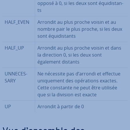
opposé à 0, si les deux sont équi­di­stan­
ts
HALF_EVEN
Arrondit au plus proche voisin et au
nombre pair le plus proche, si les deux
sont équi­di­stan­ts
HALF_UP
Arrondit au plus proche voisin et dans
la direction 0, si les deux sont
également distants
UN­NE­CES­
Ne nécessite pas d’arrondi et effectue
SA­RY
uni­que­ment des opé­ra­tions exactes.
Cette constante ne peut être utilisée
que si la division est exacte
UP
Arrondit à partir de 0