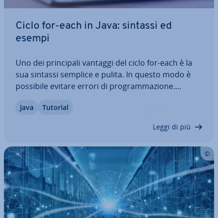
Ciclo for-each in Java: sintassi ed
esempi
Uno dei prin­ci­pa­li vantaggi del ciclo for-each è la
sua sintassi semplice e pulita. In questo modo è
possibile evitare errori di pro­gram­ma­zio­ne.
Inoltre, permette di iterare gli array più ve­lo­ce­
Java
Tutorial
men­te rispetto ad altri metodi di ese­cu­zio­ne dei
cicli. In questo articolo ti…
Leggi di più