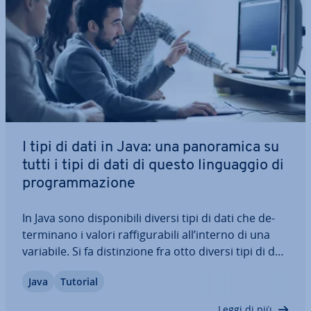
I tipi di dati in Java: una pa­no­ra­mi­ca su
tutti i tipi di dati di questo lin­guag­gio di
pro­gram­ma­zio­ne
In Java sono di­spo­ni­bi­li diversi tipi di dati che de­
ter­mi­na­no i valori raf­fi­gu­ra­bi­li all’interno di una
variabile. Si fa di­stin­zio­ne fra otto diversi tipi di dati
primitivi, a loro volta suddivisi in quattro gruppi.
Java
Tutorial
Esistono inoltre numerosi altri tipi di dati
complessi o tipi di…
Leggi di più