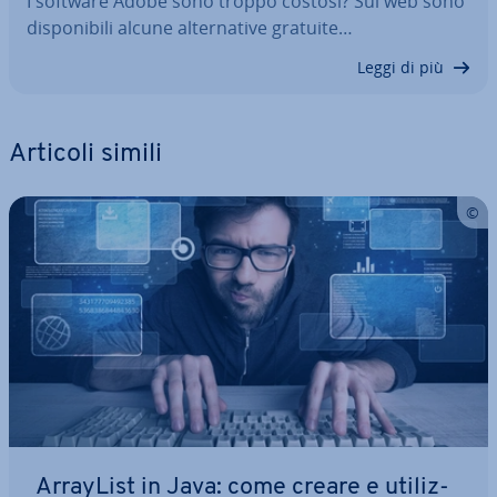
I software Adobe sono troppo costosi? Sul web sono
di­spo­ni­bi­li alcune al­ter­na­ti­ve gratuite…
Leggi di più
Articoli simili
ArrayList in Java: come creare e uti­liz­