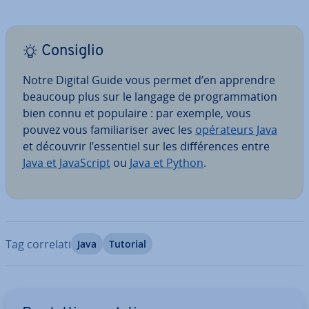
Consiglio
Notre Digital Guide vous permet d’en apprendre
beaucoup plus sur le langage de pro­gram­ma­tion
bien connu et populaire : par exemple, vous
pouvez vous fa­mi­lia­ri­ser avec les
opé­ra­teurs Java
et découvrir l’essentiel sur les dif­fé­ren­ces entre
Java et Ja­va­Script
ou
Java et Python
.
Tag correlati
Java
Tutorial
Vai al menu prin­ci­pa­le