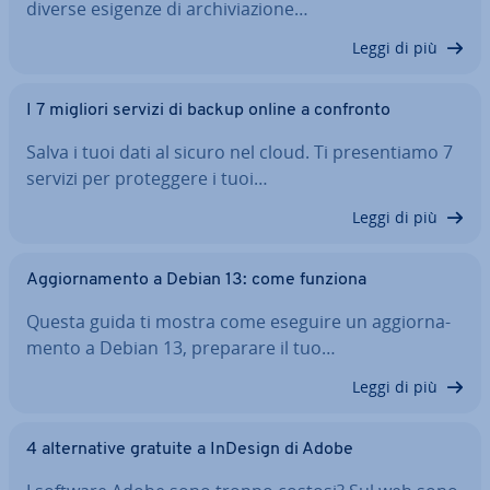
diverse esigenze di ar­chi­via­zio­ne…
Leggi di più
I 7 migliori servizi di backup online a confronto
Salva i tuoi dati al sicuro nel cloud. Ti pre­sen­tia­mo 7
servizi per pro­teg­ge­re i tuoi…
Leggi di più
Ag­gior­na­men­to a Debian 13: come funziona
Questa guida ti mostra come eseguire un ag­gior­na­
men­to a Debian 13, preparare il tuo…
Leggi di più
4 al­ter­na­ti­ve gratuite a InDesign di Adobe