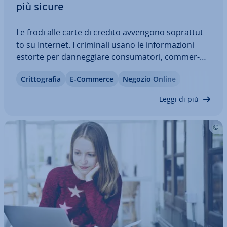
più sicure
Le frodi alle carte di credito avvengono so­prat­tut­
to su Internet. I criminali usano le in­for­ma­zio­ni
estorte per dan­neg­gia­re con­su­ma­to­ri, com­mer­
cian­ti e banche. Per rendere più sicuro il
Crit­to­gra­fia
E-Commerce
Negozio Online
pagamento su Internet, noti istituti di carte di
credito come VISA e Ma­ster­card hanno…
Leggi di più