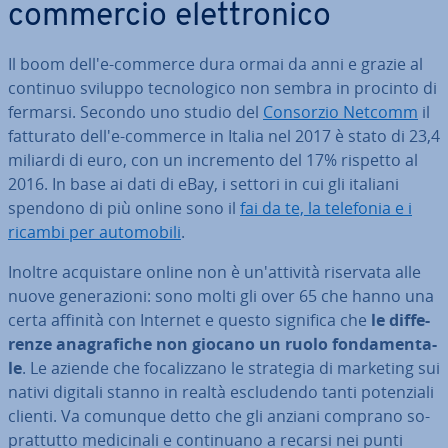
commercio elet­tro­ni­co
Il boom dell'e-commerce dura ormai da anni e grazie al
continuo sviluppo tec­no­lo­gi­co non sembra in procinto di
fermarsi. Secondo uno studio del
Consorzio Netcomm
il
fatturato dell'e-commerce in Italia nel 2017 è stato di 23,4
miliardi di euro, con un in­cre­men­to del 17% rispetto al
2016. In base ai dati di eBay, i settori in cui gli italiani
spendono di più online sono il
fai da te, la telefonia e i
ricambi per au­to­mo­bi­li
.
Inoltre ac­qui­sta­re online non è un'at­ti­vi­tà riservata alle
nuove ge­ne­ra­zio­ni: sono molti gli over 65 che hanno una
certa affinità con Internet e questo significa che
le dif­fe­
ren­ze ana­gra­fi­che non giocano un ruolo fon­da­men­ta­
le
. Le aziende che fo­ca­liz­za­no le strategia di marketing sui
nativi digitali stanno in realtà esclu­den­do tanti po­ten­zia­li
clienti. Va comunque detto che gli anziani comprano so­
prat­tut­to me­di­ci­na­li e con­ti­nua­no a recarsi nei punti