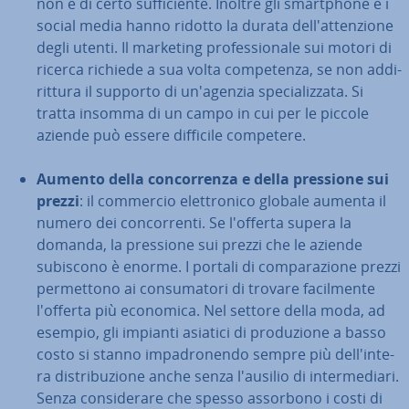
non è di certo suf­fi­cien­te. Inoltre gli smart­pho­ne e i
social media hanno ridotto la durata del­l'at­ten­zio­ne
degli utenti. Il marketing pro­fes­sio­na­le sui motori di
ricerca richiede a sua volta com­pe­ten­za, se non ad­di­
rit­tu­ra il supporto di un'a­gen­zia spe­cia­liz­za­ta. Si
tratta insomma di un campo in cui per le piccole
aziende può essere difficile competere.
Aumento della con­cor­ren­za e della pressione sui
prezzi
: il commercio elet­tro­ni­co globale aumenta il
numero dei con­cor­ren­ti. Se l'offerta supera la
domanda, la pressione sui prezzi che le aziende
subiscono è enorme. I portali di com­pa­ra­zio­ne prezzi
per­met­to­no ai con­su­ma­to­ri di trovare fa­cil­men­te
l'offerta più economica. Nel settore della moda, ad
esempio, gli impianti asiatici di pro­du­zio­ne a basso
costo si stanno im­pa­dro­nen­do sempre più del­l'in­te­
ra di­stri­bu­zio­ne anche senza l'ausilio di in­ter­me­dia­ri.
Senza con­si­de­ra­re che spesso assorbono i costi di