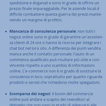
spe­di­zio­ne e doganali e sono in grado di offrire un
prezzo finale im­pa­reg­gia­bi­le. Per le aziende locali è
difficile com­bat­te­re questa guerra dei prezzi man­te­
nen­do un margine di profitto.
Mancanza di con­su­len­za personale
: non tutti i
negozi online sono in grado di garantire un'as­si­sten­
za clienti di 24 ore o hanno le risorse per integrare i
chat bot nel loro sito. A dif­fe­ren­za dei punti vendita
manca anche il contatto personale: l'aiuto di un
commesso qua­li­fi­ca­to può risultare più utile e con­
vin­cen­te rispetto a uno scambio di in­for­ma­zio­ni
online. L'e-commerce non è in grado di so­sti­tui­re la
con­su­len­za in loco, so­prat­tut­to per quanto riguarda
prodotti e servizi che ri­chie­do­no molte spie­ga­zio­ni.
Scomparsa dei negozi
: il boom del commercio
online può andare a scapito dei ri­ven­di­to­ri al
dettaglio che non sono in grado di adeguarsi alle