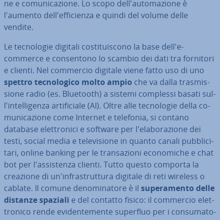
ne e co­mu­ni­ca­zio­ne. Lo scopo del­l'au­to­ma­zio­ne è
l'aumento del­l'ef­fi­cien­za e quindi del volume delle
vendite.
Le tec­no­lo­gie digitali co­sti­tui­sco­no la base dell'e-
commerce e con­sen­to­no lo scambio dei dati tra fornitori
e clienti. Nel commercio digitale viene fatto uso di uno
spettro tec­no­lo­gi­co molto ampio
che va dalla tra­smis­
sio­ne radio (es. Bluetooth) a sistemi complessi basati sul­
l'in­tel­li­gen­za ar­ti­fi­cia­le (AI). Oltre alle tec­no­lo­gie della co­
mu­ni­ca­zio­ne come Internet e telefonia, si contano
database elet­tro­ni­ci e software per l'e­la­bo­ra­zio­ne dei
testi, social media e te­le­vi­sio­ne in quanto canali pub­bli­ci­
ta­ri, online banking per le tran­sa­zio­ni eco­no­mi­che e chat
bot per l'as­si­sten­za clienti. Tutto questo comporta la
creazione di un'in­fra­strut­tu­ra digitale di reti wireless o
cablate. Il comune de­no­mi­na­to­re è il
su­pe­ra­men­to delle
distanze spaziali
e del contatto fisico: il commercio elet­
tro­ni­co rende evi­den­te­men­te superfluo per i con­su­ma­to­