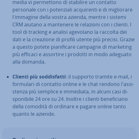
media vi per­met­to­no di stabilire un contatto
personale con i po­ten­zia­li ac­qui­ren­ti e di mi­glio­ra­re
l'im­ma­gi­ne della vostra azienda, mentre i sistemi
CRM aiutano a mantenere le relazioni con i clienti. I
tool di tracking e analisi agevolano la raccolta dei
dati e la creazione di profili utente più precisi. Grazie
a questo potete pia­ni­fi­ca­re campagne di marketing
più efficaci e assortire i prodotti in modo adeguato
alla domanda.
Clienti più sod­di­sfat­ti
: il supporto tramite e-mail, i
formulari di contatto online e le chat rendono l'as­si­
sten­za più semplice e immediata, in alcuni casi di­
spo­ni­bi­le 24 ore su 24. Inoltre i clienti be­ne­fi­cia­no
della comodità di ordinare e pagare online tanto
quanto le aziende.