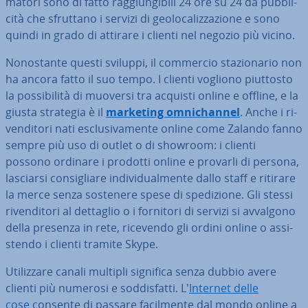
ma­to­ri sono di fatto rag­giun­gi­bi­li 24 ore su 24 da pub­bli­
ci­tà che sfruttano i servizi di geo­lo­ca­liz­za­zio­ne e sono
quindi in grado di attirare i clienti nel negozio più vicino.
No­no­stan­te questi sviluppi, il commercio sta­zio­na­rio non
ha ancora fatto il suo tempo. I clienti vogliono piuttosto
la pos­si­bi­li­tà di muoversi tra acquisti online e offline, e la
giusta strategia è il
marketing om­ni­chan­nel
. Anche i ri­
ven­di­to­ri nati esclu­si­va­men­te online come Zalando fanno
sempre più uso di outlet o di showroom: i clienti
possono ordinare i prodotti online e provarli di persona,
lasciarsi con­si­glia­re in­di­vi­dual­men­te dallo staff e ritirare
la merce senza sostenere spese di spe­di­zio­ne. Gli stessi
ri­ven­di­to­ri al dettaglio o i fornitori di servizi si avvalgono
della presenza in rete, ricevendo gli ordini online o as­si­
sten­do i clienti tramite Skype.
Uti­liz­za­re canali multipli significa senza dubbio avere
clienti più numerosi e sod­di­sfat­ti. L'
Internet delle
cose
consente di passare fa­cil­men­te dal mondo online a