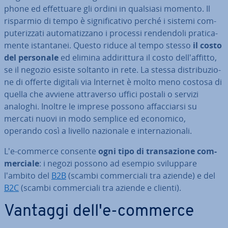
pho­ne ed ef­fet­tua­re gli ordini in qualsiasi momento. Il
risparmio di tempo è si­gni­fi­ca­ti­vo perché i sistemi com­
pu­te­riz­za­ti au­to­ma­tiz­za­no i processi ren­den­do­li pra­ti­ca­
men­te istan­ta­nei. Questo riduce al tempo stesso
il costo
del personale
ed elimina ad­di­rit­tu­ra il costo del­l'af­fit­to,
se il negozio esiste soltanto in rete. La stessa di­stri­bu­zio­
ne di offerte digitali via Internet è molto meno costosa di
quella che avviene at­tra­ver­so uffici postali o servizi
analoghi. Inoltre le imprese possono af­fac­ciar­si su
mercati nuovi in modo semplice ed economico,
operando così a livello nazionale e in­ter­na­zio­na­li.
L'e-commerce consente
ogni tipo di tran­sa­zio­ne com­
mer­cia­le
: i negozi possono ad esempio svi­lup­pa­re
l'ambito del
B2B
(scambi com­mer­cia­li tra aziende) e del
B2C
(scambi com­mer­cia­li tra aziende e clienti).
Vantaggi dell'e-commerce