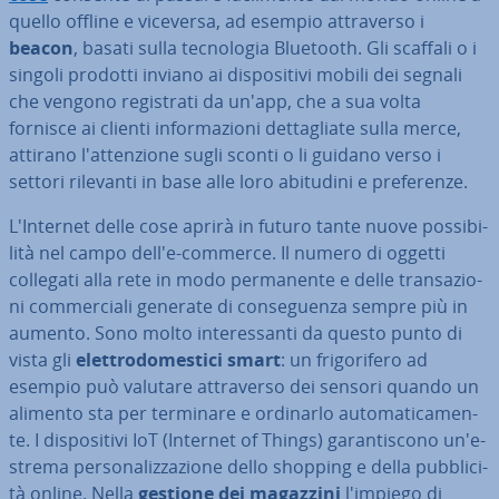
quello offline e viceversa, ad esempio at­tra­ver­so i
beacon
, basati sulla tec­no­lo­gia Bluetooth. Gli scaffali o i
singoli prodotti inviano ai di­spo­si­ti­vi mobili dei segnali
che vengono re­gi­stra­ti da un'app, che a sua volta
fornisce ai clienti in­for­ma­zio­ni det­ta­glia­te sulla merce,
attirano l'at­ten­zio­ne sugli sconti o li guidano verso i
settori rilevanti in base alle loro abitudini e pre­fe­ren­ze.
L'In­ter­net delle cose aprirà in futuro tante nuove pos­si­bi­
li­tà nel campo dell'e-commerce. Il numero di oggetti
collegati alla rete in modo per­ma­nen­te e delle tran­sa­zio­
ni com­mer­cia­li generate di con­se­guen­za sempre più in
aumento. Sono molto in­te­res­san­ti da questo punto di
vista gli
elet­tro­do­me­sti­ci smart
: un fri­go­ri­fe­ro ad
esempio può valutare at­tra­ver­so dei sensori quando un
alimento sta per terminare e ordinarlo au­to­ma­ti­ca­men­
te. I di­spo­si­ti­vi IoT (Internet of Things) ga­ran­ti­sco­no un'e­
stre­ma per­so­na­liz­za­zio­ne dello shopping e della pub­bli­ci­
tà online. Nella
gestione dei magazzini
l'impiego di