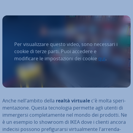
Per visualizzare questo video, sono necessari i
cookie di terze parti. Puoi accedere e
modificare le impostazioni dei cookie
qui
.
Anche nel­l'am­bi­to della
realtà virtuale
c'è molta spe­ri­
men­ta­zio­ne. Questa tec­no­lo­gia permette agli utenti di
im­mer­ger­si com­ple­ta­men­te nel mondo dei prodotti. Ne
è un esempio lo showroom di IKEA dove i clienti ancora
indecisi possono pre­fi­gu­rar­si vir­tual­men­te l'ar­ren­da­