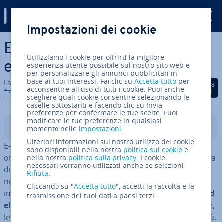
Digital Guide
Impostazioni dei cookie
Vai al contenuto prin­ci­pa­le
E-commerce: ca­rat­te­ri­sti­che
Utilizziamo i cookie per offrirti la migliore
e sviluppo
esperienza utente possibile sul nostro sito web e
per personalizzare gli annunci pubblicitari in
base ai tuoi interessi. Fai clic su
Accetta tutto
per
La redazione di IONOS
Condividi via Facebook
Condividi via Twitter
Condividi via Li
acconsentire all'uso di tutti i cookie. Puoi anche
10 lug 2019
scegliere quali cookie consentire selezionando le
caselle sottostanti e facendo clic su Invia
preferenze per confermare le tue scelte. Puoi
modificare le tue preferenze in qualsiasi
Indice
momento nelle
impostazioni
.
Ulteriori informazioni sul nostro utilizzo dei cookie
E-commerce, commercio elet­tro­ni­co, com­pra­ven­di­ta
sono disponibili nella nostra
politica sui cookie
e
online: queste tre parole si ri­fe­ri­sco­no alla stessa pratica
nella nostra
politica sulla privacy
. I cookie
necessari verranno utilizzati anche se selezioni
di ac­qui­sta­re o vendere merci e servizi mediante le tec­
Rifiuta
.
no­lo­gie del­l'in­for­ma­zio­ne. Internet è la base, ma le
Cliccando su "
Accetta tutto
", accetti la raccolta e la
imprese uti­liz­za­no anche altre forme di
tra­smis­sio­ne ed
trasmissione dei tuoi dati a paesi terzi.
ela­bo­ra­zio­ne digitale dei dati
come la telefonia mobile,
le banche dati elet­tro­ni­che e i software per la con­ta­bi­li­tà.