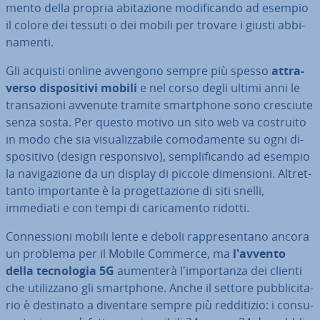
men­to della propria abi­ta­zio­ne mo­di­fi­can­do ad esempio
il colore dei tessuti o dei mobili per trovare i giusti ab­bi­
na­men­ti.
Gli acquisti online avvengono sempre più spesso
at­tra­
ver­so di­spo­si­ti­vi mobili
e nel corso degli ultimi anni le
tran­sa­zio­ni avvenute tramite smart­pho­ne sono cresciute
senza sosta. Per questo motivo un sito web va costruito
in modo che sia vi­sua­liz­za­bi­le co­mo­da­men­te su ogni di­
spo­si­ti­vo (design re­spon­si­vo), sem­pli­fi­can­do ad esempio
la na­vi­ga­zio­ne da un display di piccole di­men­sio­ni. Al­tret­
tan­to im­por­tan­te è la pro­get­ta­zio­ne di siti snelli,
immediati e con tempi di ca­ri­ca­men­to ridotti.
Con­nes­sio­ni mobili lente e deboli rap­pre­sen­ta­no ancora
un problema per il Mobile Commerce, ma
l'avvento
della tec­no­lo­gia 5G
aumenterà l'im­por­tan­za dei clienti
che uti­liz­za­no gli smart­pho­ne. Anche il settore pub­bli­ci­ta­
rio è destinato a diventare sempre più red­di­ti­zio: i con­su­