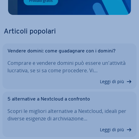
Articoli popolari
Vendere domini: come gua­da­gna­re con i domini?
Comprare e vendere domini può essere un'at­ti­vi­tà
lucrativa, se si sa come procedere. Vi…
Leggi di più
5 al­ter­na­ti­ve a Nextcloud a confronto
Scopri le migliori al­ter­na­ti­ve a Nextcloud, ideali per
diverse esigenze di ar­chi­via­zio­ne…
Leggi di più