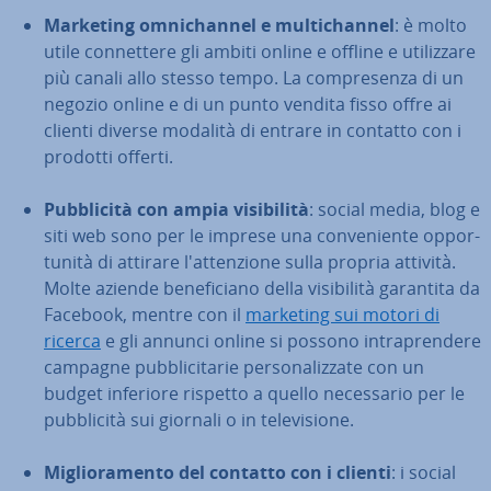
Marketing om­ni­chan­nel e mul­ti­chan­nel
: è molto
utile con­net­te­re gli ambiti online e offline e uti­liz­za­re
più canali allo stesso tempo. La com­pre­sen­za di un
negozio online e di un punto vendita fisso offre ai
clienti diverse modalità di entrare in contatto con i
prodotti offerti.
Pub­bli­ci­tà con ampia vi­si­bi­li­tà
: social media, blog e
siti web sono per le imprese una con­ve­nien­te op­por­
tu­ni­tà di attirare l'at­ten­zio­ne sulla propria attività.
Molte aziende be­ne­fi­cia­no della vi­si­bi­li­tà garantita da
Facebook, mentre con il
marketing sui motori di
ricerca
e gli annunci online si possono in­tra­pren­de­re
campagne pub­bli­ci­ta­rie per­so­na­liz­za­te con un
budget inferiore rispetto a quello ne­ces­sa­rio per le
pub­bli­ci­tà sui giornali o in te­le­vi­sio­ne.
Mi­glio­ra­men­to del contatto con i clienti
: i social