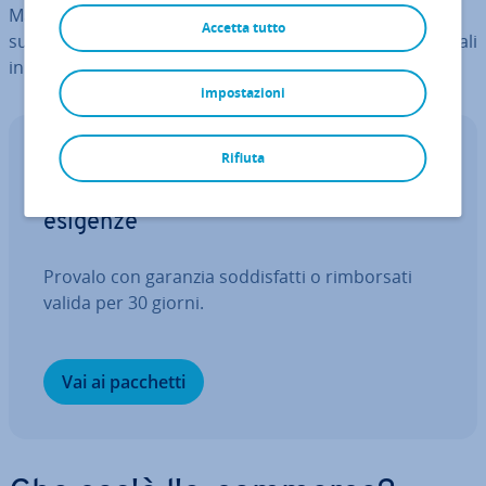
Ma che cos'è esat­ta­men­te l'e-commerce, quali sono i
Accetta tutto
suoi vantaggi e svantaggi, e quali sono le tendenze attuali
in questo campo?
impostazioni
Rifiuta
Negozio online
Il negozio online che cresce con le tue
esigenze
Provalo con garanzia sod­di­sfat­ti o rim­bor­sa­ti
valida per 30 giorni.
Vai ai pacchetti