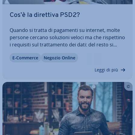
Cos’è la direttiva PSD2?
Quando si tratta di pagamenti su internet, molte
persone cercano soluzioni veloci ma che ri­spet­ti­no
i requisiti sul trat­ta­men­to dei dati: del resto si
tratta di in­for­ma­zio­ni sensibili. Con la PSD2
E-Commerce
Negozio Online
(Payment Services Directive 2) l’Unione Europea ha
ri­la­scia­to una versione riveduta…
Leggi di più