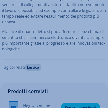
sensori e di col­le­ga­men­ti a Internet facilita no­te­vol­men­te
il lavoro: è possibile ad esempio con­trol­la­re le giacenze in
tempo reale ed evitare l'e­sau­ri­men­to dei prodotti più
richiesti.
Alla luce di quanto detto si può affermare senza tema di
smentita che il commercio elet­tro­ni­co diventerà sempre
più im­por­tan­te grazie al progresso e alle in­no­va­zio­ni tec­
no­lo­gi­che.
Tag correlati
Lessico
Vai al menu prin­ci­pa­le
Prodotti correlati
Negozio online
Scopri i pacchetti