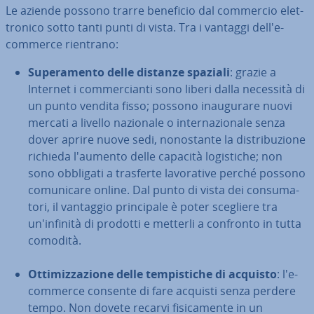
Le aziende possono trarre beneficio dal commercio elet­
tro­ni­co sotto tanti punti di vista. Tra i vantaggi dell'e-
commerce rientrano:
Su­pe­ra­men­to delle distanze spaziali
: grazie a
Internet i com­mer­cian­ti sono liberi dalla necessità di
un punto vendita fisso; possono inau­gu­ra­re nuovi
mercati a livello nazionale o in­ter­na­zio­na­le senza
dover aprire nuove sedi, no­no­stan­te la di­stri­bu­zio­ne
richieda l'aumento delle capacità lo­gi­sti­che; non
sono obbligati a trasferte la­vo­ra­ti­ve perché possono
co­mu­ni­ca­re online. Dal punto di vista dei con­su­ma­
to­ri, il vantaggio prin­ci­pa­le è poter scegliere tra
un'in­fi­ni­tà di prodotti e metterli a confronto in tutta
comodità.
Ot­ti­miz­za­zio­ne delle tem­pi­sti­che di acquisto
: l'e-
commerce consente di fare acquisti senza perdere
tempo. Non dovete recarvi fi­si­ca­men­te in un