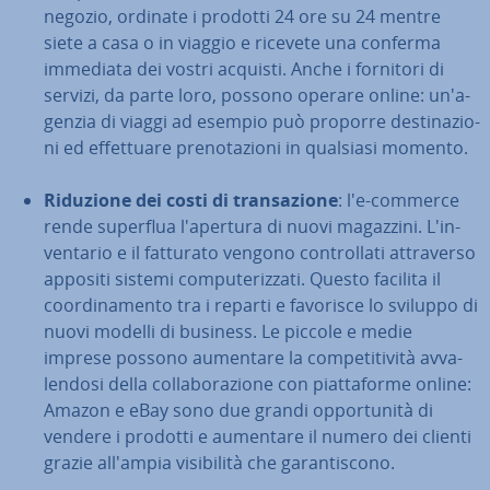
negozio, ordinate i prodotti 24 ore su 24 mentre
siete a casa o in viaggio e ricevete una conferma
immediata dei vostri acquisti. Anche i fornitori di
servizi, da parte loro, possono operare online: un'a­
gen­zia di viaggi ad esempio può proporre de­sti­na­zio­
ni ed ef­fet­tua­re pre­no­ta­zio­ni in qualsiasi momento.
Riduzione dei costi di tran­sa­zio­ne
: l'e-commerce
rende superflua l'a­per­tu­ra di nuovi magazzini. L'in­
ven­ta­rio e il fatturato vengono con­trol­la­ti at­tra­ver­so
appositi sistemi com­pu­te­riz­za­ti. Questo facilita il
coor­di­na­men­to tra i reparti e favorisce lo sviluppo di
nuovi modelli di business. Le piccole e medie
imprese possono aumentare la com­pe­ti­ti­vi­tà av­va­
len­do­si della col­la­bo­ra­zio­ne con piat­ta­for­me online:
Amazon e eBay sono due grandi op­por­tu­ni­tà di
vendere i prodotti e aumentare il numero dei clienti
grazie all'ampia vi­si­bi­li­tà che ga­ran­ti­sco­no.