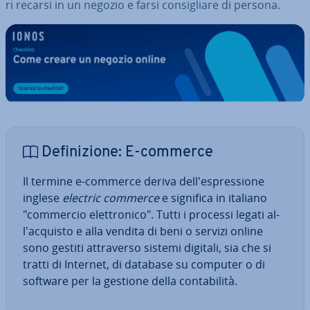
ri recarsi in un negozio e farsi con­si­glia­re di persona.
De­fi­ni­zio­ne: E-commerce
Il termine e-commerce deriva del­l'e­spres­sio­ne
inglese
electric commerce
e significa in italiano
"commercio elet­tro­ni­co". Tutti i processi legati al­
l'ac­qui­sto e alla vendita di beni o servizi online
sono gestiti at­tra­ver­so sistemi digitali, sia che si
tratti di Internet, di database su computer o di
software per la gestione della con­ta­bi­li­tà.