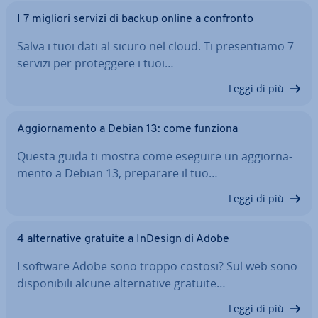
I 7 migliori servizi di backup online a confronto
Salva i tuoi dati al sicuro nel cloud. Ti pre­sen­tia­mo 7
servizi per pro­teg­ge­re i tuoi…
Leggi di più
Ag­gior­na­men­to a Debian 13: come funziona
Questa guida ti mostra come eseguire un ag­gior­na­
men­to a Debian 13, preparare il tuo…
Leggi di più
4 al­ter­na­ti­ve gratuite a InDesign di Adobe
I software Adobe sono troppo costosi? Sul web sono
di­spo­ni­bi­li alcune al­ter­na­ti­ve gratuite…
Leggi di più