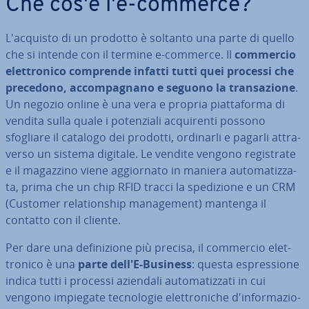
Che cos'è l'e-commerce?
L'ac­qui­sto di un prodotto è soltanto una parte di quello
che si intende con il termine e-commerce. Il
commercio
elet­tro­ni­co comprende infatti tutti quei processi che
precedono, ac­com­pa­gna­no e seguono la tran­sa­zio­ne
.
Un negozio online è una vera e propria piat­ta­for­ma di
vendita sulla quale i po­ten­zia­li ac­qui­ren­ti possono
sfogliare il catalogo dei prodotti, ordinarli e pagarli at­tra­
ver­so un sistema digitale. Le vendite vengono re­gi­stra­te
e il magazzino viene ag­gior­na­to in maniera au­to­ma­tiz­za­
ta, prima che un chip RFID tracci la spe­di­zio­ne e un CRM
(Customer re­la­tion­ship ma­na­ge­ment) mantenga il
contatto con il cliente.
Per dare una de­fi­ni­zio­ne più precisa, il commercio elet­
tro­ni­co è una
parte dell'
E-Business
: questa espres­sio­ne
indica tutti i processi aziendali au­to­ma­tiz­za­ti in cui
vengono impiegate tec­no­lo­gie elet­tro­ni­che d'in­for­ma­zio­