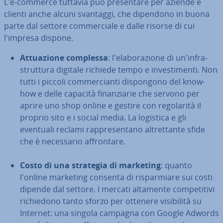
L'e-commerce tuttavia può pre­sen­ta­re per aziende e
clienti anche alcuni svantaggi, che dipendono in buona
parte dal settore com­mer­cia­le e dalle risorse di cui
l'impresa dispone.
At­tua­zio­ne complessa
: l'e­la­bo­ra­zio­ne di un'in­fra­
strut­tu­ra digitale richiede tempo e in­ve­sti­men­ti. Non
tutti i piccoli com­mer­cian­ti di­spon­go­no del know-
how e delle capacità fi­nan­zia­rie che servono per
aprire uno shop online e gestire con re­go­la­ri­tà il
proprio sito e i social media. La logistica e gli
eventuali reclami rap­pre­sen­ta­no al­tret­tan­te sfide
che è ne­ces­sa­rio af­fron­ta­re.
Costo di una strategia di marketing
: quanto
l'online marketing consenta di ri­spar­mia­re sui costi
dipende dal settore. I mercati altamente com­pe­ti­ti­vi
ri­chie­do­no tanto sforzo per ottenere vi­si­bi­li­tà su
Internet: una singola campagna con Google Adwords