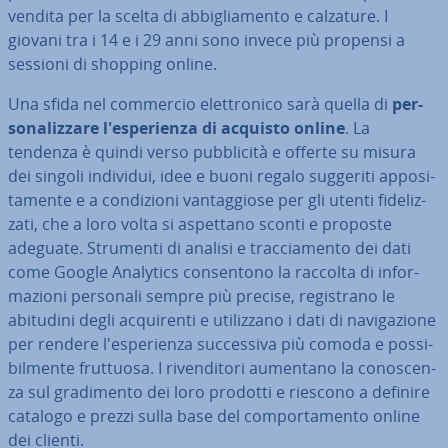
vendita per la scelta di ab­bi­glia­men­to e calzature. I
giovani tra i 14 e i 29 anni sono invece più propensi a
sessioni di shopping online.
Una sfida nel commercio elet­tro­ni­co sarà quella di
per­
so­na­liz­za­re l'e­spe­rien­za di acquisto online
. La
tendenza è quindi verso pub­bli­ci­tà e offerte su misura
dei singoli individui, idee e buoni regalo suggeriti ap­po­si­
ta­men­te e a con­di­zio­ni van­tag­gio­se per gli utenti fi­de­liz­
za­ti, che a loro volta si aspettano sconti e proposte
adeguate. Strumenti di analisi e trac­cia­men­to dei dati
come Google Analytics con­sen­to­no la raccolta di in­for­
ma­zio­ni personali sempre più precise, re­gi­stra­no le
abitudini degli ac­qui­ren­ti e uti­liz­za­no i dati di na­vi­ga­zio­ne
per rendere l'e­spe­rien­za suc­ces­si­va più comoda e pos­si­
bil­men­te fruttuosa. I ri­ven­di­to­ri aumentano la co­no­scen­
za sul gra­di­men­to dei loro prodotti e riescono a definire
catalogo e prezzi sulla base del com­por­ta­men­to online
dei clienti.