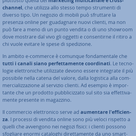
piuttosto quella del
marketing mul­ti­ca­na­le e cross-
channel
, che utilizza allo stesso tempo strumenti di
diverso tipo. Un negozio di mobili può sfruttare la
presenza online per gua­da­gna­re nuovi clienti, ma non
può fare a meno di un punto vendita o di uno showroom
dove mostrare dal vivo gli oggetti e con­sen­tir­ne il ritiro a
chi vuole evitare le spese di spe­di­zio­ne.
In ambito e-commerce è comunque fon­da­men­ta­le che
tutti i canali siano per­fet­ta­men­te coor­di­na­ti
. Le tec­no­
lo­gie elet­tro­ni­che uti­liz­za­te devono essere integrate il più
possibile nella catena del valore, dalla logistica alla com­
mer­cia­liz­za­zio­ne al servizio clienti. Ad esempio è im­por­
tan­te che un prodotto pub­bli­ciz­za­to sul sito sia ef­fet­ti­va­
men­te presente in magazzino.
Il commercio elet­tro­ni­co serve ad
aumentare l'ef­fi­cien­
za
. I processi di vendita online sono più veloci rispetto a
quelli che avvengono nei negozi fisici: i clienti possono
sfogliare enormi cataloghi di­ret­ta­men­te da uno smart­