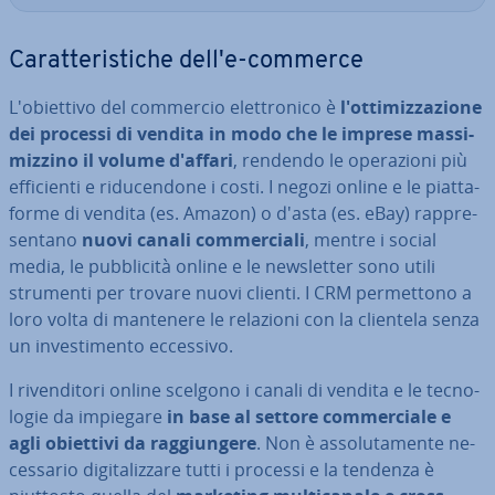
Ca­rat­te­ri­sti­che dell'e-commerce
L'o­biet­ti­vo del commercio elet­tro­ni­co è
l'ot­ti­miz­za­zio­ne
dei processi di vendita in modo che le imprese mas­si­
miz­zi­no il volume d'affari
, rendendo le ope­ra­zio­ni più
ef­fi­cien­ti e ri­du­cen­do­ne i costi. I negozi online e le piat­ta­
for­me di vendita (es. Amazon) o d'asta (es. eBay) rap­pre­
sen­ta­no
nuovi canali com­mer­cia­li
, mentre i social
media, le pub­bli­ci­tà online e le new­slet­ter sono utili
strumenti per trovare nuovi clienti. I CRM per­met­to­no a
loro volta di mantenere le relazioni con la clientela senza
un in­ve­sti­men­to eccessivo.
I ri­ven­di­to­ri online scelgono i canali di vendita e le tec­no­
lo­gie da impiegare
in base al settore com­mer­cia­le e
agli obiettivi da rag­giun­ge­re
. Non è as­so­lu­ta­men­te ne­
ces­sa­rio di­gi­ta­liz­za­re tutti i processi e la tendenza è