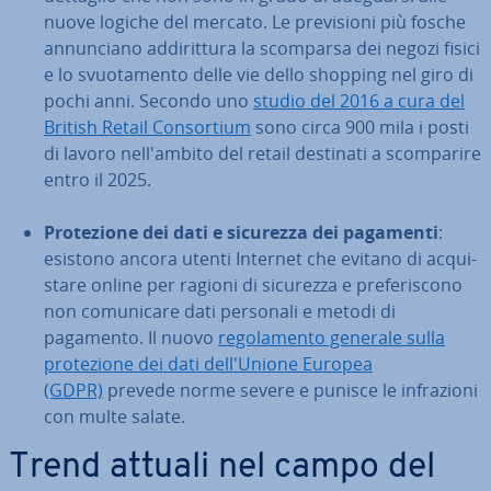
nuove logiche del mercato. Le pre­vi­sio­ni più fosche
an­nun­cia­no ad­di­rit­tu­ra la scomparsa dei negozi fisici
e lo svuo­ta­men­to delle vie dello shopping nel giro di
pochi anni. Secondo uno
studio del 2016 a cura del
British Retail Con­sor­tium
sono circa 900 mila i posti
di lavoro nel­l'am­bi­to del retail destinati a scom­pa­ri­re
entro il 2025.
Pro­te­zio­ne dei dati e sicurezza dei pagamenti
:
esistono ancora utenti Internet che evitano di ac­qui­
sta­re online per ragioni di sicurezza e pre­fe­ri­sco­no
non co­mu­ni­ca­re dati personali e metodi di
pagamento. Il nuovo
re­go­la­men­to generale sulla
pro­te­zio­ne dei dati del­l'U­nio­ne Europea
(GDPR)
prevede norme severe e punisce le in­fra­zio­ni
con multe salate.
Trend attuali nel campo del