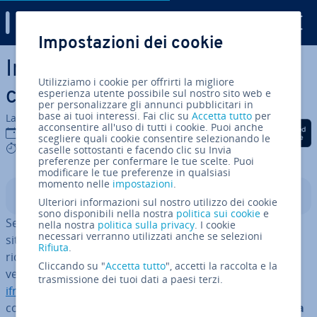
Digital Guide
Impostazioni dei cookie
Vai al contenuto prin­ci­pa­le
In­cor­po­ra­re file in WordPress
Utilizziamo i cookie per offrirti la migliore
con gli iframe
esperienza utente possibile sul nostro sito web e
per personalizzare gli annunci pubblicitari in
base ai tuoi interessi. Fai clic su
Accetta tutto
per
La redazione di IONOS
acconsentire all'uso di tutti i cookie. Puoi anche
Condividi via Facebook
Condividi via Twitter
Condividi via Li
21 mar 2022
scegliere quali cookie consentire selezionando le
7 mins
caselle sottostanti e facendo clic su Invia
preferenze per confermare le tue scelte. Puoi
modificare le tue preferenze in qualsiasi
momento nelle
impostazioni
.
Indice
Ulteriori informazioni sul nostro utilizzo dei cookie
sono disponibili nella nostra
politica sui cookie
e
Se volete includere file di grandi di­men­sio­ni sul vostro
nella nostra
politica sulla privacy
. I cookie
necessari verranno utilizzati anche se selezioni
sito web, come immagini, mappe, calendari o
video
, ciò
Rifiuta
.
richiede molta capacità di memoria e può ridurre la
Cliccando su "
Accetta tutto
", accetti la raccolta e la
velocità di ca­ri­ca­men­to della vostra pagina. Grazie a
trasmissione dei tuoi dati a paesi terzi.
iframe
nel vostro sito WordPress, potete vi­sua­liz­za­re il
contenuto sul vostro sito,
senza doverlo ospitare nella