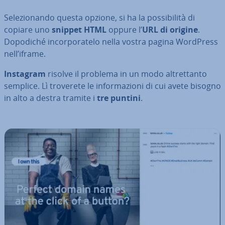
Se­le­zio­nan­do questa opzione, si ha la pos­si­bi­li­tà di
copiare uno
snippet HTML
oppure l’
URL di origine
.
Dopodiché in­cor­po­ra­te­lo nella vostra pagina WordPress
nell’iframe.
Instagram
risolve il problema in un modo al­tret­tan­to
semplice. Lì troverete le in­for­ma­zio­ni di cui avete bisogno
in alto a destra tramite i
tre puntini
.