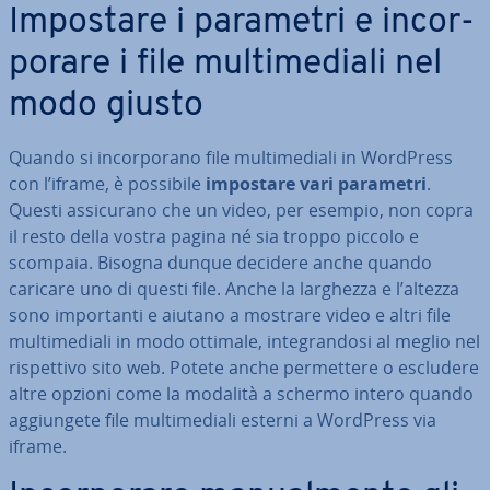
Impostare i parametri e in­cor­
po­ra­re i file mul­ti­me­dia­li nel
modo giusto
Quando si in­cor­po­ra­no file mul­ti­me­dia­li in WordPress
con l’iframe, è possibile
impostare vari parametri
.
Questi as­si­cu­ra­no che un video, per esempio, non copra
il resto della vostra pagina né sia troppo piccolo e
scompaia. Bisogna dunque decidere anche quando
caricare uno di questi file. Anche la larghezza e l’altezza
sono im­por­tan­ti e aiutano a mostrare video e altri file
mul­ti­me­dia­li in modo ottimale, in­te­gran­do­si al meglio nel
ri­spet­ti­vo sito web. Potete anche per­met­te­re o escludere
altre opzioni come la modalità a schermo intero quando
ag­giun­ge­te file mul­ti­me­dia­li esterni a WordPress via
iframe.