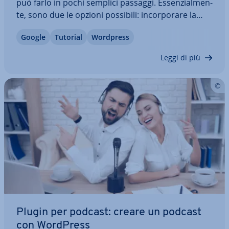
può farlo in pochi semplici passaggi. Es­sen­zial­men­
te, sono due le opzioni possibili: in­cor­po­ra­re la
mappa con un apposito codice oppure ricorrere a
Google
Tutorial
Wordpress
un plugin. Scoprite quali plugin sono di­spo­ni­bi­li e
come integrare Google Maps in…
Leggi di più
Plugin per podcast: creare un podcast
con WordPress