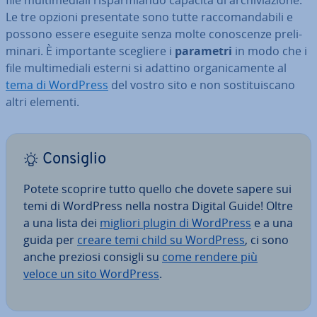
Le tre opzioni pre­sen­ta­te sono tutte rac­co­man­da­bi­li e
possono essere eseguite senza molte co­no­scen­ze pre­li­
mi­na­ri. È im­por­tan­te scegliere i
parametri
in modo che i
file mul­ti­me­dia­li esterni si adattino or­ga­ni­ca­men­te al
tema di WordPress
del vostro sito e non so­sti­tui­sca­no
altri elementi.
Consiglio
Potete scoprire tutto quello che dovete sapere sui
temi di WordPress nella nostra Digital Guide! Oltre
a una lista dei
migliori plugin di WordPress
e a una
guida per
creare temi child su WordPress
, ci sono
anche preziosi consigli su
come rendere più
veloce un sito WordPress
.