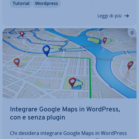
Tutorial
Wordpress
diversi per ogni scopo. Nell’articolo vi spie­ghia­mo
cosa sono gli icon font, come ag­giun­ge­re…
Leggi di più
Integrare Google Maps in WordPress,
con e senza plugin
Chi desidera integrare Google Maps in WordPress