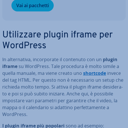
Vai ai pacchetti
Uti­liz­za­re plugin iframe per
WordPress
In al­ter­na­ti­va, in­cor­po­ra­te il contenuto con un
plugin
iframe
su WordPress. Tale procedura è molto simile a
quella manuale, ma viene creato uno
shortcode
invece
del tag HTML. Per questo non è ne­ces­sa­rio un setup che
richieda molto tempo. Si attiva il plugin iframe de­si­de­ra­
to e poi si può subito iniziare. Anche qui, è possibile
impostare vari parametri per garantire che il video, la
mappa o il ca­len­da­rio si adattino per­fet­ta­men­te a
WordPress.
I plugin iframe più popolari
sono ad esempio: