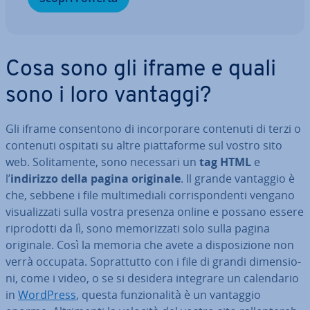
Cosa sono gli iframe e quali
sono i loro vantaggi?
Gli iframe con­sen­to­no di in­cor­po­ra­re contenuti di terzi o
contenuti ospitati su altre piat­ta­for­me sul vostro sito
web. So­li­ta­men­te, sono necessari un
tag HTML
e
l’
indirizzo della pagina originale
. Il grande vantaggio è
che, sebbene i file mul­ti­me­dia­li cor­ri­spon­den­ti vengano
vi­sua­liz­za­ti sulla vostra presenza online e possano essere
ri­pro­dot­ti da lì, sono me­mo­riz­za­ti solo sulla pagina
originale. Così la memoria che avete a di­spo­si­zio­ne non
verrà occupata. So­prat­tut­to con i file di grandi di­men­sio­
ni, come i video, o se si desidera integrare un ca­len­da­rio
in
WordPress
, questa fun­zio­na­li­tà è un vantaggio