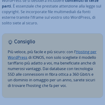
WordPress se si desidera includere
contenuti di terze
parti
. È es­sen­zia­le che prestiate at­ten­zio­ne alla legge sul
copyright. Se in­cor­po­ra­te file mul­ti­me­dia­li da fonti
esterne tramite l’iframe sul vostro sito WordPress, di
solito siete al sicuro.
Consiglio
Più veloce, più facile e più sicuro: con l’
Hosting per
WordPress
di IONOS, non solo scegliete il modello
ta­rif­fa­rio più adatto a voi, ma be­ne­fi­cia­te anche di
numerosi vantaggi. Dai database con tec­no­lo­gia
SSD alle con­nes­sio­ni in fibra ottica a 360 Gbit/s e
un dominio in omaggio per un anno, sarete sicuri
di trovare l’hosting che fa per voi.