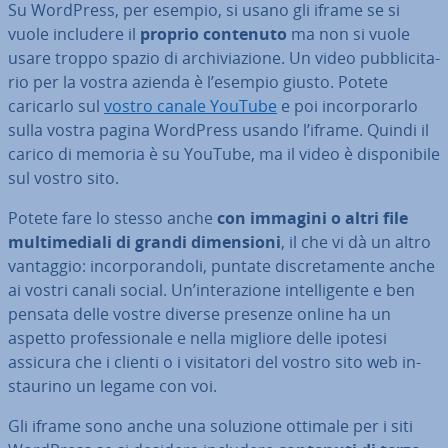
Su WordPress, per esempio, si usano gli iframe se si
vuole includere il
proprio contenuto
ma non si vuole
usare troppo spazio di ar­chi­via­zio­ne. Un video pub­bli­ci­ta­
rio per la vostra azienda è l’esempio giusto. Potete
caricarlo sul
vostro canale YouTube
e poi in­cor­po­rar­lo
sulla vostra pagina WordPress usando l’iframe. Quindi il
carico di memoria è su YouTube, ma il video è di­spo­ni­bi­le
sul vostro sito.
Potete fare lo stesso anche
con immagini o altri file
mul­ti­me­dia­li di grandi di­men­sio­ni
, il che vi dà un altro
vantaggio: in­cor­po­ran­do­li, puntate di­scre­ta­men­te anche
ai vostri canali social. Un’in­te­ra­zio­ne in­tel­li­gen­te e ben
pensata
delle vostre diverse presenze online ha un
aspetto pro­fes­sio­na­le e nella migliore delle ipotesi
assicura che i clienti o i vi­si­ta­to­ri del vostro sito web in­
stau­ri­no un legame con voi.
Gli iframe sono anche una soluzione ottimale per i siti