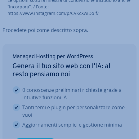
Le opzioni sotto la finestra di con­di­vi­sio­ne includono anche
“Incorpora”. / Fonte:
https://www.instagram.com/p/CVKcXwiDo-f/
Procedete poi come descritto sopra.
Managed Hosting per WordPress
Genera il tuo sito web con l'IA: al
resto pensiamo noi
0 co­no­scen­ze pre­li­mi­na­ri richieste grazie a
intuitive funzioni IA
Tanti temi e plugin per per­so­na­liz­za­re come
vuoi
Ag­gior­na­men­ti semplici e gestione minima