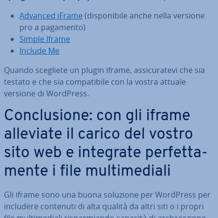
Advanced iFrame
(di­spo­ni­bi­le anche nella versione
pro a pagamento)
Simple Iframe
Include Me
Quando scegliete un plugin iframe, as­si­cu­ra­te­vi che sia
testato e che sia com­pa­ti­bi­le con la vostra attuale
versione di WordPress.
Con­clu­sio­ne: con gli iframe
alleviate il carico del vostro
sito web e integrate per­fet­ta­
men­te i file mul­ti­me­dia­li
Gli iframe sono una buona soluzione per WordPress per
includere contenuti di alta qualità da altri siti o i propri
file mul­ti­me­dia­li ri­spar­mian­do capacità di ar­chi­via­zio­ne.