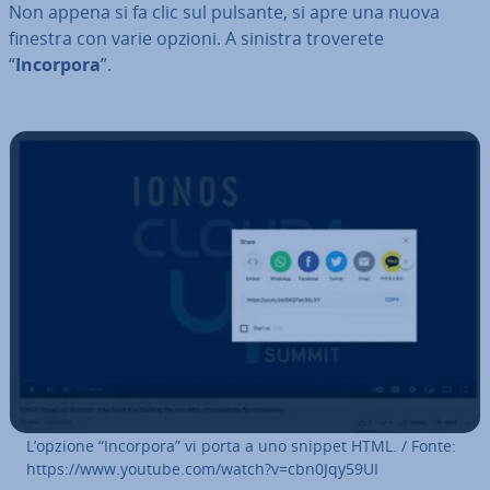
Non appena si fa clic sul pulsante, si apre una nuova
finestra con varie opzioni. A sinistra troverete
“
Incorpora
”.
L’opzione “Incorpora” vi porta a uno snippet HTML. / Fonte:
https://www.youtube.com/watch?v=cbn0Jqy59UI