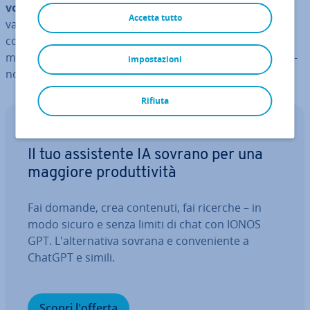
vostra libreria mul­ti­me­dia­le
. Questa funzione è molto
Accetta tutto
van­tag­gio­sa. Potete scoprire qui cosa sono gli iframe,
come usarli sul vostro sito WordPress tramite plugin o
ma­nual­men­te e come funziona esat­ta­men­te questa tec­
impostazioni
no­lo­gia.
Rifiuta
IONOS GPT
Il tuo as­si­sten­te IA sovrano per una
maggiore pro­dut­ti­vi­tà
Fai domande, crea contenuti, fai ricerche – in
modo sicuro e senza limiti di chat con IONOS
GPT. L'al­ter­na­ti­va sovrana e con­ve­nien­te a
ChatGPT e simili.
Scopri l'offerta