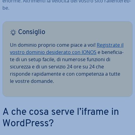
enorme. Al­tri­men­ti la velocità del vostro sito ral­len­te­reb­
be.
Consiglio
Un dominio proprio come piace a voi!
Re­gi­stra­te il
vostro dominio de­si­de­ra­to con IONOS
e be­ne­fi­cia­
te di un setup facile, di numerose funzioni di
sicurezza e di un servizio 24 ore su 24 che
risponde ra­pi­da­men­te e con com­pe­ten­za a tutte
le vostre domande.
A che cosa serve l’iframe in
WordPress?