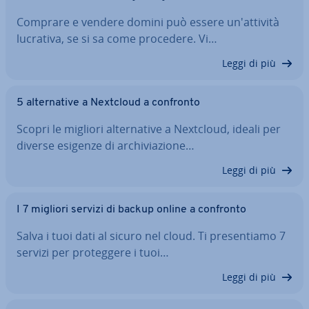
Comprare e vendere domini può essere un'at­ti­vi­tà
lucrativa, se si sa come procedere. Vi…
Leggi di più
5 al­ter­na­ti­ve a Nextcloud a confronto
Scopri le migliori al­ter­na­ti­ve a Nextcloud, ideali per
diverse esigenze di ar­chi­via­zio­ne…
Leggi di più
I 7 migliori servizi di backup online a confronto
Salva i tuoi dati al sicuro nel cloud. Ti pre­sen­tia­mo 7
servizi per pro­teg­ge­re i tuoi…
Leggi di più