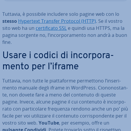
Tuttavia, è possibile includere solo pagine web con lo
stesso
Hypertext Transfer Protocol (HTTP)
. Se il vostro
sito web ha un
cer­ti­fi­ca­to SSL
e quindi usa HTTPS, ma la
pagina sorgente no, l’in­cor­po­ra­men­to non andrà a buon
fine.
Usare i codici di in­cor­po­ra­
men­to per l’iframe
Tuttavia, non tutte le piat­ta­for­me per­met­to­no l’in­se­ri­
men­to manuale degli iframe in WordPress. Cio­no­no­stan­
te, non dovete fare a meno del contenuto di queste
pagine. Invece, alcune pagine il cui contenuto è in­cor­po­
ra­to con par­ti­co­la­re frequenza rendono anche un po’ più
facile per voi uti­liz­za­re il contenuto cor­ri­spon­den­te per il
vostro sito web.
YouTube
, per esempio, offre un
pulsante Condividi
. Potete trovarlo sotto il ri­spet­ti­vo