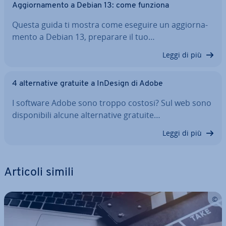
Ag­gior­na­men­to a Debian 13: come funziona
Questa guida ti mostra come eseguire un ag­gior­na­
men­to a Debian 13, preparare il tuo…
Leggi di più
4 al­ter­na­ti­ve gratuite a InDesign di Adobe
I software Adobe sono troppo costosi? Sul web sono
di­spo­ni­bi­li alcune al­ter­na­ti­ve gratuite…
Leggi di più
Articoli simili