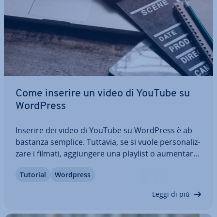
Come inserire un video di YouTube su
WordPress
Inserire dei video di YouTube su WordPress è ab­
ba­stan­za semplice. Tuttavia, se si vuole per­so­na­liz­
za­re i filmati, ag­giun­ge­re una playlist o aumentare
la velocità di ca­ri­ca­men­to di una pagina, vi sono
Tutorial
Wordpress
diversi plugin utili che per­met­to­no di inserire fa­cil­
men­te i video di YouTube su…
Leggi di più