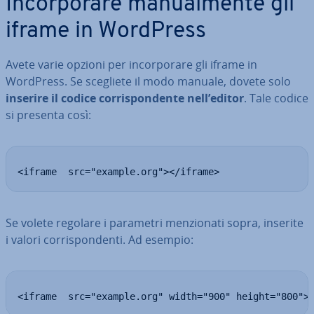
In­cor­po­ra­re ma­nual­men­te gli
iframe in WordPress
Avete varie opzioni per in­cor­po­ra­re gli iframe in
WordPress. Se scegliete il modo manuale, dovete solo
inserire il codice cor­ri­spon­den­te nell’editor
. Tale codice
si presenta così:
<iframe  src="example.org"></iframe>
Se volete regolare i parametri men­zio­na­ti sopra, inserite
i valori cor­ri­spon­den­ti. Ad esempio:
<iframe  src="example.org" width="900" height="800">