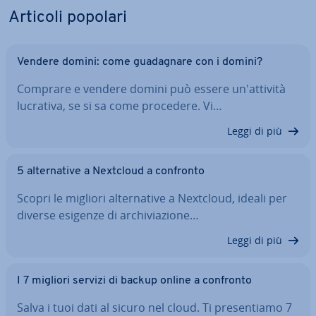
Articoli popolari
Vendere domini: come gua­da­gna­re con i domini?
Comprare e vendere domini può essere un'at­ti­vi­tà
lucrativa, se si sa come procedere. Vi…
Leggi di più
5 al­ter­na­ti­ve a Nextcloud a confronto
Scopri le migliori al­ter­na­ti­ve a Nextcloud, ideali per
diverse esigenze di ar­chi­via­zio­ne…
Leggi di più
I 7 migliori servizi di backup online a confronto
Salva i tuoi dati al sicuro nel cloud. Ti pre­sen­tia­mo 7