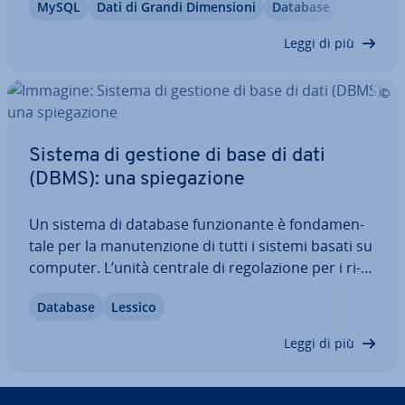
MySQL
Dati di Grandi Di­men­sio­ni
Database
sistema è adatto a quale scopo? Come si com­por­
ta­no i database open source in termini di…
Leggi di più
Sistema di gestione di base di dati
(DBMS): una spie­ga­zio­ne
Un sistema di database fun­zio­nan­te è fon­da­men­
ta­le per la ma­nu­ten­zio­ne di tutti i sistemi basati su
computer. L’unità centrale di re­go­la­zio­ne per i ri­
spet­ti­vi insiemi di dati è sempre un sistema di
Database
Lessico
gestione di base di dati (DBMS), che struttura e
organizza i dati presenti nel…
Leggi di più