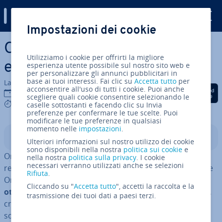
Digital Guide
Impostazioni dei cookie
Vai al contenuto prin­ci­pa­le
Oracle Database: de­fi­ni­zio­ne
Utilizziamo i cookie per offrirti la migliore
e funzione
esperienza utente possibile sul nostro sito web e
per personalizzare gli annunci pubblicitari in
base ai tuoi interessi. Fai clic su
Accetta tutto
per
La redazione di IONOS
acconsentire all'uso di tutti i cookie. Puoi anche
Condividi via Facebook
Condividi via Twitter
Condividi via Li
16 feb 2022
scegliere quali cookie consentire selezionando le
8 mins
caselle sottostanti e facendo clic su Invia
preferenze per confermare le tue scelte. Puoi
modificare le tue preferenze in qualsiasi
momento nelle
impostazioni
.
Indice
Ulteriori informazioni sul nostro utilizzo dei cookie
sono disponibili nella nostra
politica sui cookie
e
Oracle Database è un sistema di gestione dei database
nella nostra
politica sulla privacy
. I cookie
necessari verranno utilizzati anche se selezioni
re­la­zio­na­li (RDBMS) del pro­dut­to­re software e hardware
Rifiuta
.
Oracle. Come software di database, Oracle Database
Cliccando su "
Accetta tutto
", accetti la raccolta e la
ottimizza la gestione e la sicurezza
dei record di dati
,
trasmissione dei tuoi dati a paesi terzi.
creando schemi di database strut­tu­ra­ti e ac­ces­si­bi­li
soltanto agli am­mi­ni­stra­to­ri au­to­riz­za­ti.