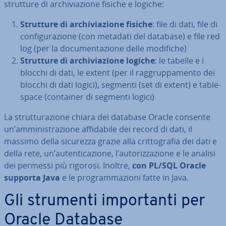
strutture di ar­chi­via­zio­ne fisiche e logiche:
Strutture di ar­chi­via­zio­ne fisiche
: file di dati, file di
con­fi­gu­ra­zio­ne (con metadati del database) e file red
log (per la do­cu­men­ta­zio­ne delle modifiche)
Strutture di ar­chi­via­zio­ne logiche
: le tabelle e i
blocchi di dati, le extent (per il rag­grup­pa­men­to dei
blocchi di dati logici), segmenti (set di extent) e ta­ble­
spa­ce (container di segmenti logici)
La strut­tu­ra­zio­ne chiara dei database Oracle consente
un’am­mi­ni­stra­zio­ne af­fi­da­bi­le dei record di dati, il
massimo della sicurezza grazie alla crit­to­gra­fia dei dati e
della rete, un’au­ten­ti­ca­zio­ne, l’au­to­riz­za­zio­ne e le analisi
dei permessi più rigorosi. Inoltre,
con PL/SQL Oracle
supporta Java
e le pro­gram­ma­zio­ni fatte in Java.
Gli strumenti im­por­tan­ti per
Oracle Database