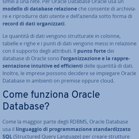
simili a una rete. Per Oracle Database Oracle usa un
modello di database relazione
che consente di ar­chi­via­
re e ri­pro­dur­re dati utente e dell’azienda sotto forma di
record di dati or­ga­niz­za­ti
.
Le quantità di dati vengono strut­tu­ra­te in colonne,
tabelle e righe e i punti di dati vengono messi in relazione
con il supporto degli attributi. Il
punto forte
dei
database di Oracle sono
l’or­ga­niz­za­zio­ne e la rap­pre­
sen­ta­zio­ne intuitive ed ef­fi­cien­ti
delle quantità di dati.
Inoltre, le imprese possono decidere se impiegare Oracle
Database in ambienti on premise oppure cloud.
Come funziona Oracle
Database?
Come la maggior parte degli RDBMS, Oracle Database
usa il
lin­guag­gio di pro­gram­ma­zio­ne stan­dar­diz­za­to
SQL
(Struc­tu­red Query Language) per creare strutture