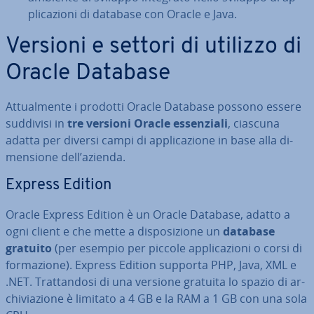
pli­ca­zio­ni di database con Oracle e Java.
Versioni e settori di utilizzo di
Oracle Database
At­tual­men­te i prodotti Oracle Database possono essere
suddivisi in
tre versioni Oracle es­sen­zia­li
, ciascuna
adatta per diversi campi di ap­pli­ca­zio­ne in base alla di­
men­sio­ne dell’azienda.
Express Edition
Oracle Express Edition è un Oracle Database, adatto a
ogni client e che mette a di­spo­si­zio­ne un
database
gratuito
(per esempio per piccole ap­pli­ca­zio­ni o corsi di
for­ma­zio­ne). Express Edition supporta PHP, Java, XML e
.NET. Trat­tan­do­si di una versione gratuita lo spazio di ar­
chi­via­zio­ne è limitato a 4 GB e la RAM a 1 GB con una sola