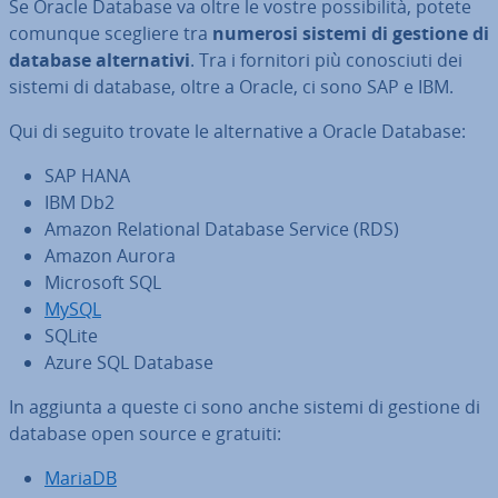
Se Oracle Database va oltre le vostre pos­si­bi­li­tà, potete
comunque scegliere tra
numerosi sistemi di gestione di
database al­ter­na­ti­vi
. Tra i fornitori più co­no­sciu­ti dei
sistemi di database, oltre a Oracle, ci sono SAP e IBM.
Qui di seguito trovate le al­ter­na­ti­ve a Oracle Database:
SAP HANA
IBM Db2
Amazon Re­la­tio­nal Database Service (RDS)
Amazon Aurora
Microsoft SQL
MySQL
SQLite
Azure SQL Database
In aggiunta a queste ci sono anche sistemi di gestione di
database open source e gratuiti:
MariaDB