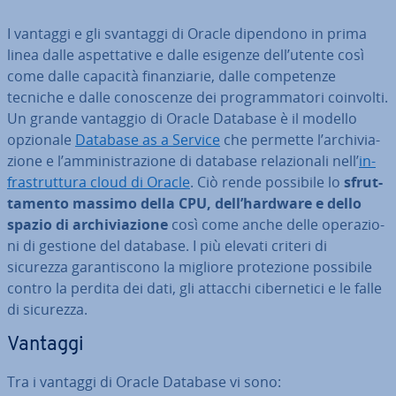
I vantaggi e gli svantaggi di Oracle dipendono in prima
linea dalle aspet­ta­ti­ve e dalle esigenze dell’utente così
come dalle capacità fi­nan­zia­rie, dalle com­pe­ten­ze
tecniche e dalle co­no­scen­ze dei pro­gram­ma­to­ri coinvolti.
Un grande vantaggio di Oracle Database è il modello
opzionale
Database as a Service
che permette l’ar­chi­via­
zio­ne e l’am­mi­ni­stra­zio­ne di database re­la­zio­na­li nell’
in­
fra­strut­tu­ra cloud di Oracle
. Ciò rende possibile lo
sfrut­
ta­men­to massimo della CPU, dell’hardware e dello
spazio di ar­chi­via­zio­ne
così come anche delle ope­ra­zio­
ni di gestione del database. I più elevati criteri di
sicurezza ga­ran­ti­sco­no la migliore pro­te­zio­ne possibile
contro la perdita dei dati, gli attacchi ci­ber­ne­ti­ci e le falle
di sicurezza.
Vantaggi
Tra i vantaggi di Oracle Database vi sono: