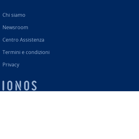
Chi siamo
Newsroom
Centro As­si­sten­za
Termini e con­di­zio­ni
Privacy
Il tuo partner digitale
RSS
LinkedIn
tiktok
Instagram
Facebook
YouTube