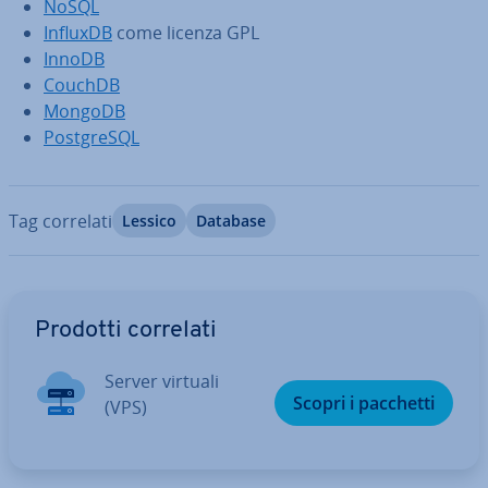
NoSQL
InfluxDB
come licenza GPL
InnoDB
CouchDB
MongoDB
Post­gre­SQL
Tag correlati
Lessico
Database
Vai al menu prin­ci­pa­le
Prodotti correlati
Server virtuali
Scopri i pacchetti
(VPS)