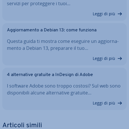
servizi per pro­teg­ge­re i tuoi…
Leggi di più
Ag­gior­na­men­to a Debian 13: come funziona
Questa guida ti mostra come eseguire un ag­gior­na­
men­to a Debian 13, preparare il tuo…
Leggi di più
4 al­ter­na­ti­ve gratuite a InDesign di Adobe
I software Adobe sono troppo costosi? Sul web sono
di­spo­ni­bi­li alcune al­ter­na­ti­ve gratuite…
Leggi di più
Articoli simili