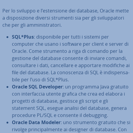
Per lo sviluppo e l’esten­sio­ne dei database, Oracle mette
a di­spo­si­zio­ne diversi strumenti sia per gli svi­lup­pa­to­ri
che per gli am­mi­ni­stra­to­ri.
SQL*Plus
: di­spo­ni­bi­le per tutti i sistemi per
computer che usano i software per client e server di
Oracle. Come strumento a riga di comando per la
gestione del database consente di inviare comandi,
con­sul­ta­re i dati, can­cel­la­re e apportare modifiche ai
file del database. La co­no­scen­za di SQL è in­di­spen­sa­
bi­le per l’uso di SQL*Plus.
Oracle SQL Developer
: un programma Java gratuito
con in­ter­fac­cia utente grafica che crea ed elabora i
progetti di database, gestisce gli script e gli
statement SQL, esegue analisi del database, genera
procedure PL/SQL e consente il debugging.
Oracle Data Modeler
: uno strumento gratuito che si
rivolge prin­ci­pal­men­te ai designer di database. Con