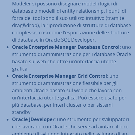
Modeler si possono disegnare modelli logici di
database o modelli di entity re­la­tion­ship. I punti di
forza del tool sono il suo utilizzo intuitivo (tramite
drag&drop), la ri­pro­du­zio­ne di strutture di database
complesse, così come l’espor­ta­zio­ne delle strutture
di database in Oracle SQL Developer.
Oracle En­ter­pri­se Manager Database Control
: uno
strumento di am­mi­ni­stra­zio­ne per i database Oracle
basato sul web che offre un’in­ter­fac­cia utente
grafica.
Oracle En­ter­pri­se Manager Grid Control
: uno
strumento di am­mi­ni­stra­zio­ne fles­si­bi­le per gli
ambienti Oracle basato sul web e che lavora con
un’in­ter­fac­cia utente grafica. Può essere usato per
più database, per interi cluster o per sistemi
standby.
Oracle JDe­ve­lo­per
: uno strumento per svi­lup­pa­to­ri
che lavorano con Oracle che serve ad aiutare il loro
ambiente di sviluppo integrato nello sviluppo di ap­