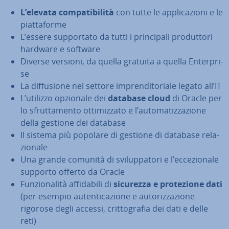
L’elevata com­pa­ti­bi­li­tà
con tutte le ap­pli­ca­zio­ni e le
piat­ta­for­me
L’essere sup­por­ta­to da tutti i prin­ci­pa­li pro­dut­to­ri
hardware e software
Diverse versioni, da quella gratuita a quella En­ter­pri­
se
La dif­fu­sio­ne nel settore im­pren­di­to­ria­le legato all’IT
L’utilizzo opzionale dei
database cloud
di Oracle per
lo sfrut­ta­men­to ot­ti­miz­za­to e l’au­to­ma­tiz­za­zio­ne
della gestione dei database
Il sistema più popolare di gestione di database re­la­
zio­na­le
Una grande comunità di svi­lup­pa­to­ri e l’ec­ce­zio­na­le
supporto offerto da Oracle
Fun­zio­na­li­tà af­fi­da­bi­li di
sicurezza e pro­te­zio­ne dati
(per esempio au­ten­ti­ca­zio­ne e au­to­riz­za­zio­ne
rigorose degli accessi, crit­to­gra­fia dei dati e delle
reti)