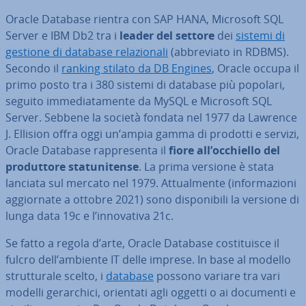
Oracle Database rientra con SAP HANA, Microsoft SQL
Server e IBM Db2 tra i
leader del settore
dei
sistemi di
gestione di database re­la­zio­na­li
(ab­bre­via­to in RDBMS).
Secondo il
ranking stilato da DB Engines
, Oracle occupa il
primo posto tra i 380 sistemi di database più popolari,
seguito im­me­dia­ta­men­te da MySQL e Microsoft SQL
Server. Sebbene la società fondata nel 1977 da Lawrence
J. Ellision offra oggi un’ampia gamma di prodotti e servizi,
Oracle Database rap­pre­sen­ta il
fiore all’occhiello del
pro­dut­to­re sta­tu­ni­ten­se
. La prima versione è stata
lanciata sul mercato nel 1979. At­tual­men­te (in­for­ma­zio­ni
ag­gior­na­te a ottobre 2021) sono di­spo­ni­bi­li la versione di
lunga data 19c e l’in­no­va­ti­va 21c.
Se fatto a regola d’arte, Oracle Database co­sti­tui­sce il
fulcro dell’ambiente IT delle imprese. In base al modello
strut­tu­ra­le scelto, i
database
possono variare tra vari
modelli ge­rar­chi­ci, orientati agli oggetti o ai documenti e