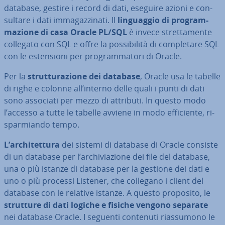
database, gestire i record di dati, eseguire azioni e con­
sul­ta­re i dati im­ma­gaz­zi­na­ti. Il
lin­guag­gio di pro­gram­
ma­zio­ne di casa Oracle PL/SQL
è invece stret­ta­men­te
collegato con SQL e offre la pos­si­bi­li­tà di com­ple­ta­re SQL
con le esten­sio­ni per pro­gram­ma­to­ri di Oracle.
Per la
strut­tu­ra­zio­ne dei database
, Oracle usa le tabelle
di righe e colonne all’interno delle quali i punti di dati
sono associati per mezzo di attributi. In questo modo
l’accesso a tutte le tabelle avviene in modo ef­fi­cien­te, ri­
spar­mian­do tempo.
L’ar­chi­tet­tu­ra
dei sistemi di database di Oracle consiste
di un database per l’ar­chi­via­zio­ne dei file del database,
una o più istanze di database per la gestione dei dati e
uno o più processi Listener, che collegano i client del
database con le relative istanze. A questo proposito, le
strutture di dati logiche e fisiche vengono separate
nei database Oracle. I seguenti contenuti rias­su­mo­no le