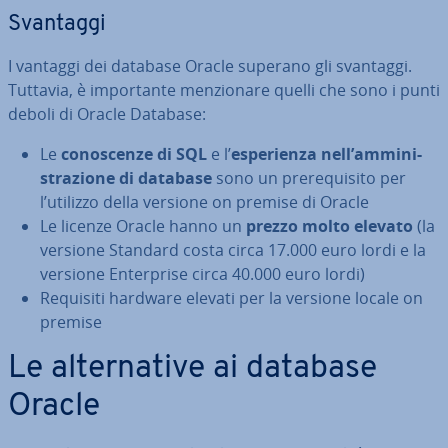
Svantaggi
I vantaggi dei database Oracle superano gli svantaggi.
Tuttavia, è im­por­tan­te men­zio­na­re quelli che sono i punti
deboli di Oracle Database:
Le
co­no­scen­ze di SQL
e l’
espe­rien­za nell’am­mi­ni­
stra­zio­ne di database
sono un pre­re­qui­si­to per
l’utilizzo della versione on premise di Oracle
Le licenze Oracle hanno un
prezzo molto elevato
(la
versione Standard costa circa 17.000 euro lordi e la
versione En­ter­pri­se circa 40.000 euro lordi)
Requisiti hardware elevati per la versione locale on
premise
Le al­ter­na­ti­ve ai database
Oracle