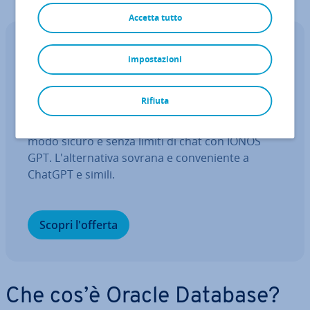
Accetta tutto
IONOS GPT
impostazioni
Il tuo as­si­sten­te IA sovrano per una
maggiore pro­dut­ti­vi­tà
Rifiuta
Fai domande, crea contenuti, fai ricerche – in
modo sicuro e senza limiti di chat con IONOS
GPT. L'al­ter­na­ti­va sovrana e con­ve­nien­te a
ChatGPT e simili.
Scopri l'offerta
Che cos’è Oracle Database?