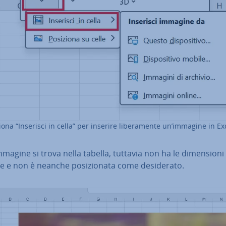
iona “Inserisci in cella” per inserire li­be­ra­men­te un’immagine in Ex
mmagine si trova nella tabella, tuttavia non ha le di­men­sio­ni
e e non è neanche po­si­zio­na­ta come de­si­de­ra­to.