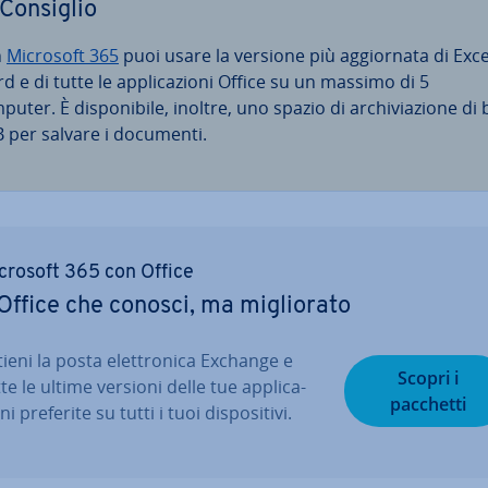
Consiglio
n
Microsoft 365
puoi usare la versione più ag­gior­na­ta di Exce
 e di tutte le ap­pli­ca­zio­ni Office su un massimo di 5
uter. È di­spo­ni­bi­le, inoltre, uno spazio di ar­chi­via­zio­ne di
B per salvare i documenti.
crosoft 365 con Office
Office che conosci, ma mi­glio­ra­to
ieni la posta elet­tro­ni­ca Exchange e
Scopri i
te le ultime versioni delle tue ap­pli­ca­
pacchetti
­ni preferite su tutti i tuoi di­spo­si­ti­vi.