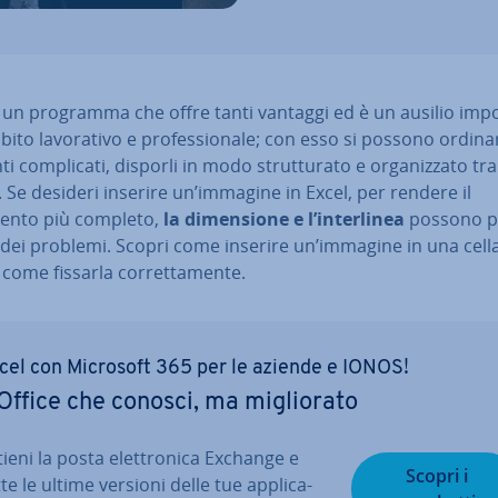
 un programma che offre tanti vantaggi ed è un ausilio im­por
bito la­vo­ra­ti­vo e pro­fes­sio­na­le; con esso si possono ordina
 com­pli­ca­ti, disporli in modo strut­tu­ra­to e or­ga­niz­za­to t
. Se desideri inserire un’immagine in Excel, per rendere il
nto più completo,
la di­men­sio­ne e l’in­ter­li­nea
possono p
dei problemi. Scopri come inserire un’immagine in una cella
 come fissarla cor­ret­ta­men­te.
cel con Microsoft 365 per le aziende e IONOS!
Office che conosci, ma mi­glio­ra­to
ieni la posta elet­tro­ni­ca Exchange e
Scopri i
te le ultime versioni delle tue ap­pli­ca­