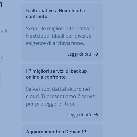
n
5 al­ter­na­ti­ve a Nextcloud a
confronto
Scopri le migliori al­ter­na­ti­ve a
uale.
Nextcloud, ideali per diverse
esigenze di ar­chi­via­zio­ne…
Leggi di più
i”.
I 7 migliori servizi di backup
online a confronto
Salva i tuoi dati al sicuro nel
cloud. Ti pre­sen­tia­mo 7 servizi
per pro­teg­ge­re i tuoi…
Leggi di più
Ag­gior­na­men­to a Debian 13: