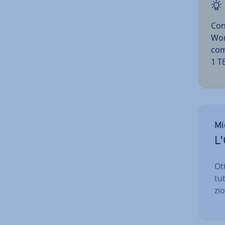
Co
Word
comp
1 T
Mi
L'
Ott
tut
zio