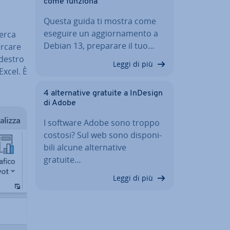
come funziona
Questa guida ti mostra come
eseguire un ag­gior­na­men­to a
Cerca
Debian 13, preparare il tuo…
ercare
 destro
Leggi di più
Excel. È
4 al­ter­na­ti­ve gratuite a InDesign
di Adobe
I software Adobe sono troppo
costosi? Sul web sono di­spo­ni­
bi­li alcune al­ter­na­ti­ve
gratuite…
Leggi di più