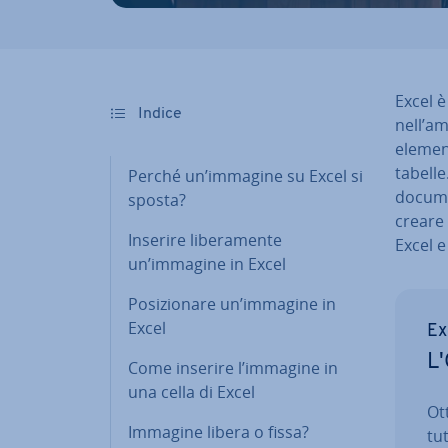
Excel è
Indice
nell’am
elementi
tabelle
Perché un’immagine su Excel si
docume
sposta?
creare 
Inserire li­be­ra­men­te
Excel e
un’immagine in Excel
Po­si­zio­na­re un’immagine in
Excel
Ex
L'
Come inserire l’immagine in
una cella di Excel
Ott
Immagine libera o fissa?
tut