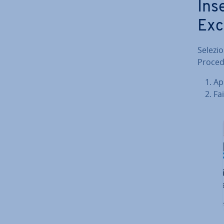
Inse
Exc
Se­le­zi
Procedi
Apr
Fai