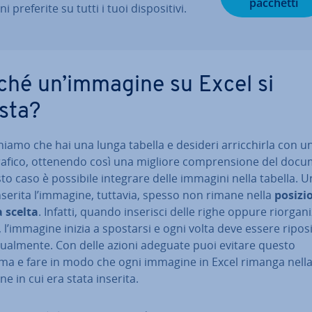
pacchetti
­ni preferite su tutti i tuoi di­spo­si­ti­vi.
ché un’immagine su Excel si
sta?
nia­mo che hai una lunga tabella e desideri ar­ric­chir­la con u
rafico, ottenendo così una migliore com­pren­sio­ne del doc
to caso è possibile integrare delle immagini nella tabella. 
nserita l’immagine, tuttavia, spesso non rimane nella
posizio
ia scelta
. Infatti, quando inserisci delle righe oppure rior­ga­niz
, l’immagine inizia a spostarsi e ogni volta deve essere ri­po­si­
ual­men­te. Con delle azioni adeguate puoi evitare questo
ma e fare in modo che ogni immagine in Excel rimanga nell
ne in cui era stata inserita.