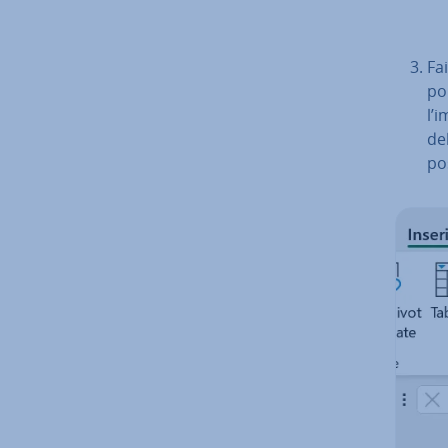
Fai
poi
l’
de
po