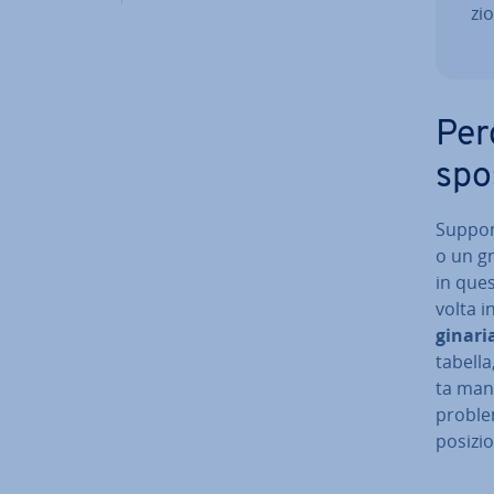
zio
Per
spo
Sup­po­
o un g
in ques
volta i
gi­na­r
tabella
ta ma­n
proble
posizio