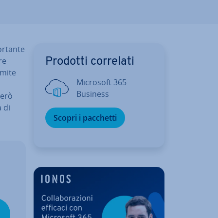
­tan­te
re
Prodotti correlati
ramite
Microsoft 365
Business
erò
 di
Scopri i pacchetti