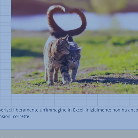
serisci li­be­ra­men­te un’immagine in Excel, ini­zial­men­te non ha anco
­sio­ni corrette.