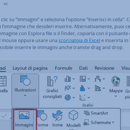
ni.
 clic su “Immagini” e seleziona l’opzione “Inserisci in cella”. 
 l’immagine che desideri inserire. Al­ter­na­ti­va­men­te, puoi c
immagine con Esplora file o il Finder, copiarla con il pulsante
l mouse oppure usare una
scor­cia­to­ia di Excel
e inserirla in 
ssibile inserire le immagini anche tramite drag and drop.