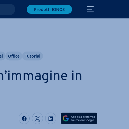
Prodotti IONOS
el
Office
Tutorial
un’immagine in
Condividi via Facebook
Condividi via Twitter
Condividi via LinkedIN