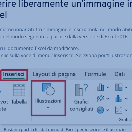
rire li­be­ra­men­te un’immagine i
el
o­nia­mo in­nan­zi­tut­to l’immagine e in­se­ria­mo­la nel modo abit
 nel modo seguente a partire dalla versione di Excel 2016:
i il documento Excel da mo­di­fi­ca­re.
 clic sulla voce di menu “Inserisci”. Seleziona poi “Il­lu­stra­zio­n
Bastano pochi clic dal menu di Excel per inserire le il­lu­stra­zio­