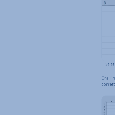
Selez
Ora l’i
corrett