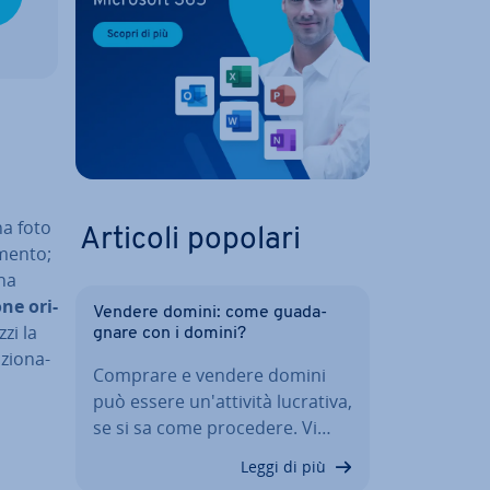
na foto
Articoli popolari
umento;
Una
ne ori­
Vendere domini: come gua­da­
­zi la
gna­re con i domini?
zio­na­
Comprare e vendere domini
può essere un'at­ti­vi­tà lucrativa,
a
se si sa come procedere. Vi…
Leggi di più