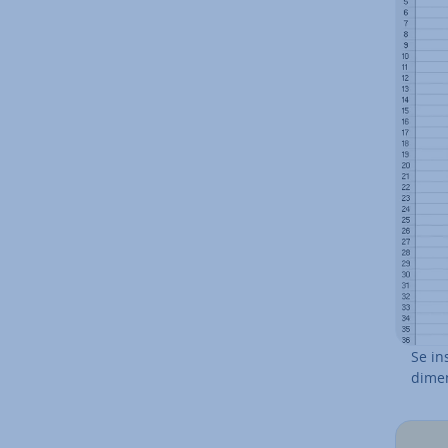
Se in
di­men