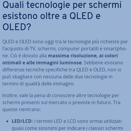
Quali tec­no­lo­gie per schermi
esistono oltre a QLED e
OLED?
QLED e OLED sono oggi tra le tec­no­lo­gie più richieste per
l’acquisto di TV, schermi, computer portatili e smart­pho­
ne. Ciò è dovuto alla
massima ri­so­lu­zio­ne, ai colori
ottimali e alle immagini luminose
. Sebbene esistano
dif­fe­ren­ze tecniche spe­ci­fi­che tra QLED e OLED, non si
può sbagliare con nessuna delle due tec­no­lo­gie in
termini di qualità delle immagini.
Inoltre, vale la pena di conoscere altre tec­no­lo­gie per
schermi presenti sul mercato o previste in futuro. Tra
queste rientrano:
LED/LCD:
i termini LED e LCD sono ormai uti­liz­za­ti
quasi come sinonimi per indicare i classici schermi