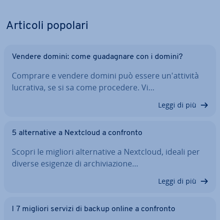
Articoli popolari
Vendere domini: come gua­da­gna­re con i domini?
Comprare e vendere domini può essere un'at­ti­vi­tà
lucrativa, se si sa come procedere. Vi…
Leggi di più
5 al­ter­na­ti­ve a Nextcloud a confronto
Scopri le migliori al­ter­na­ti­ve a Nextcloud, ideali per
diverse esigenze di ar­chi­via­zio­ne…
Leggi di più
I 7 migliori servizi di backup online a confronto