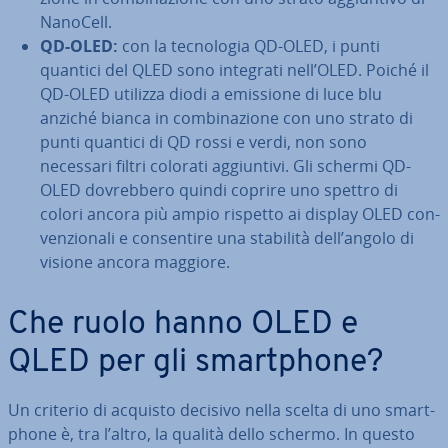
NanoCell.
QD-OLED:
con la tec­no­lo­gia QD-OLED, i punti
quantici del QLED sono integrati nell’OLED. Poiché il
QD-OLED utilizza diodi a emissione di luce blu
anziché bianca in com­bi­na­zio­ne con uno strato di
punti quantici di QD rossi e verdi, non sono
necessari filtri colorati ag­giun­ti­vi. Gli schermi QD-
OLED do­vreb­be­ro quindi coprire uno spettro di
colori ancora più ampio rispetto ai display OLED con­
ven­zio­na­li e con­sen­ti­re una stabilità dell’angolo di
visione ancora maggiore.
Che ruolo hanno OLED e
QLED per gli smart­pho­ne?
Un criterio di acquisto decisivo nella scelta di uno smart­
pho­ne è, tra l’altro, la qualità dello schermo. In questo