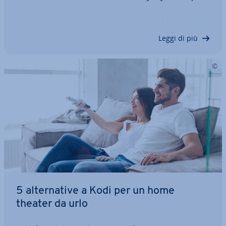
source e si distingue per la sua elevata ef­fi­cien­za
per i file video ad alta ri­so­lu­zio­ne. Vi pre­sen­tia­mo il
codec AV1, lo…
Leggi di più
5 al­ter­na­ti­ve a Kodi per un home
theater da urlo