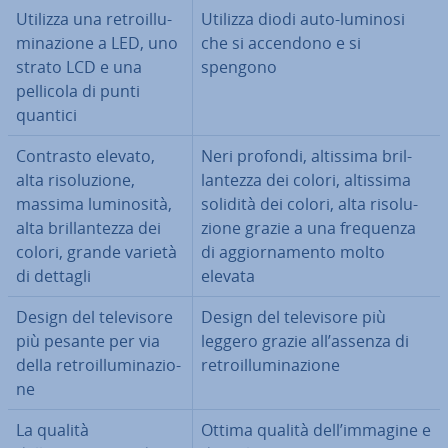
Utilizza una re­troil­lu­
Utilizza diodi auto-luminosi
mi­na­zio­ne a LED, uno
che si accendono e si
strato LCD e una
spengono
pellicola di punti
quantici
Contrasto elevato,
Neri profondi, altissima bril­
alta ri­so­lu­zio­ne,
lan­tez­za dei colori, altissima
massima lu­mi­no­si­tà,
solidità dei colori, alta ri­so­lu­
alta bril­lan­tez­za dei
zio­ne grazie a una frequenza
colori, grande varietà
di ag­gior­na­men­to molto
di dettagli
elevata
Design del te­le­vi­so­re
Design del te­le­vi­so­re più
più pesante per via
leggero grazie all’assenza di
della re­troil­lu­mi­na­zio­
re­troil­lu­mi­na­zio­ne
ne
La qualità
Ottima qualità dell’immagine e