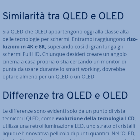
Si­mi­la­ri­tà tra QLED e OLED
Sia QLED che OLED ap­par­ten­go­no oggi alla classe alta
delle tec­no­lo­gie per schermi. Entrambi rag­giun­go­no
ri­so­
lu­zio­ni in 4K e 8K
, superando così di gran lunga gli
schermi Full HD. Chiunque desideri creare un angolo
cinema a casa propria o stia cercando un monitor di
punta da usare durante lo smart working, dovrebbe
optare almeno per un QLED o un OLED.
Dif­fe­ren­ze tra QLED e OLED
Le dif­fe­ren­ze sono evidenti solo da un punto di vista
tecnico: il QLED, come
evo­lu­zio­ne della tec­no­lo­gia LCD
,
utilizza una re­troil­lu­mi­na­zio­ne LED, uno strato di cristalli
liquidi e l’in­no­va­ti­va pellicola di punti quantici. Nell’OLED,