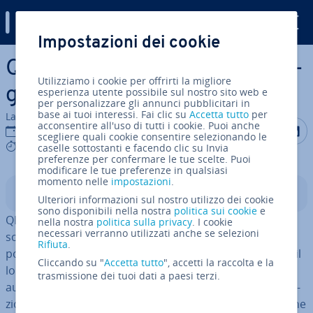
Digital Guide
Impostazioni dei cookie
Vai al contenuto prin­ci­pa­le
QLED e OLED: Quale tec­no­lo­
Utilizziamo i cookie per offrirti la migliore
gia TV è la migliore?
esperienza utente possibile sul nostro sito web e
per personalizzare gli annunci pubblicitari in
base ai tuoi interessi. Fai clic su
Accetta tutto
per
La redazione di IONOS
acconsentire all'uso di tutti i cookie. Puoi anche
Condividi 
Condiv
C
25 ott 2023
scegliere quali cookie consentire selezionando le
9 mins
caselle sottostanti e facendo clic su Invia
preferenze per confermare le tue scelte. Puoi
modificare le tue preferenze in qualsiasi
momento nelle
impostazioni
.
Indice
Ulteriori informazioni sul nostro utilizzo dei cookie
sono disponibili nella nostra
politica sui cookie
e
QLED e OLED sono tra le tec­no­lo­gie più co­mu­ne­men­te
nella nostra
politica sulla privacy
. I cookie
necessari verranno utilizzati anche se selezioni
scelte quando si tratta di decidere tra TV o schermi
Rifiuta
.
potenti. La dif­fe­ren­za prin­ci­pa­le tra le due tec­no­lo­gie è il
Cliccando su "
Accetta tutto
", accetti la raccolta e la
loro fun­zio­na­men­to: gli schermi OLED uti­liz­za­no diodi
trasmissione dei tuoi dati a paesi terzi.
auto-luminosi, mentre i QLED uti­liz­za­no la re­troil­lu­mi­na­
zio­ne a LED per il­lu­mi­na­re i pixel. Qual è la tec­no­lo­gia che