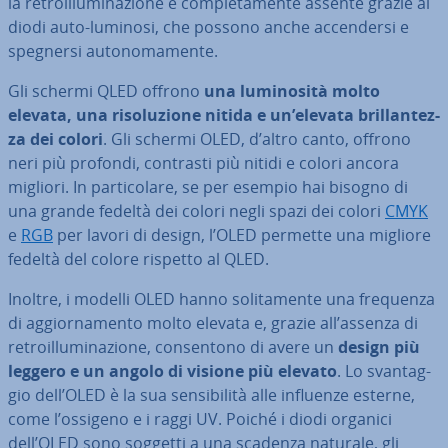
la re­troil­lu­mi­na­zio­ne è com­ple­ta­men­te assente grazie ai
diodi auto-luminosi, che possono anche ac­cen­der­si e
spegnersi au­to­no­ma­men­te.
Gli schermi QLED offrono
una lu­mi­no­si­tà molto
elevata, una ri­so­lu­zio­ne nitida e un’elevata bril­lan­tez­
za dei colori
. Gli schermi OLED, d’altro canto, offrono
neri più profondi, contrasti più nitidi e colori ancora
migliori. In par­ti­co­la­re, se per esempio hai bisogno di
una grande fedeltà dei colori negli spazi dei colori
CMYK
e
RGB
per lavori di design, l’OLED permette una migliore
fedeltà del colore rispetto al QLED.
Inoltre, i modelli OLED hanno so­li­ta­men­te una frequenza
di ag­gior­na­men­to molto elevata e, grazie all’assenza di
re­troil­lu­mi­na­zio­ne, con­sen­to­no di avere un
design più
leggero e un angolo di visione più elevato
. Lo svan­tag­
gio dell’OLED è la sua sen­si­bi­li­tà alle influenze esterne,
come l’ossigeno e i raggi UV. Poiché i diodi organici
dell’OLED sono soggetti a una scadenza naturale, gli