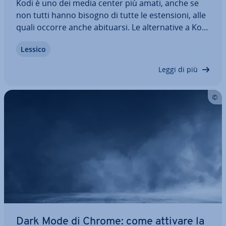
Kodi è uno dei media center più amati, anche se
non tutti hanno bisogno di tutte le esten­sio­ni, alle
quali occorre anche abituarsi. Le al­ter­na­ti­ve a Kodi
possono sod­di­sfa­re pie­na­men­te le esigenze
Lessico
dell’home theater moderno e spesso sono più
semplici da usare. Ma che cosa…
Leggi di più
Dark Mode di Chrome: come attivare la