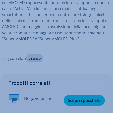
cui AMOLED rap­pre­sen­ta un ulteriore sviluppo. In questo
caso, “Active Matrix” indica una matrice attiva negli
smart­pho­ne che consente di con­trol­la­re i singoli pixel
dello schermo tramite un tran­si­stor. Ulteriori sviluppi di
AMOLED con maggiore tra­smis­sio­ne della luce, migliori
valori cromatici e maggiore ri­so­lu­zio­ne sono chiamati
“Super AMOLED” e “Super AMOLED Plus”.
Tag correlati
Lessico
Vai al menu prin­ci­pa­le
Prodotti correlati
Negozio online
Scopri i pacchetti