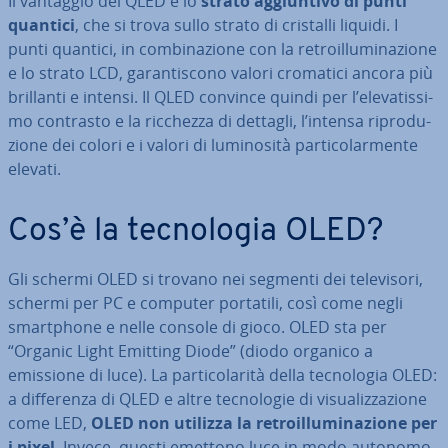
Il vantaggio del QLED è lo
strato ag­giun­ti­vo di punti
quantici
, che si trova sullo strato di cristalli liquidi. I
punti quantici, in com­bi­na­zio­ne con la re­troil­lu­mi­na­zio­ne
e lo strato LCD, ga­ran­ti­sco­no valori cromatici ancora più
brillanti e intensi. Il QLED convince quindi per l’ele­va­tis­si­
mo contrasto e la ricchezza di dettagli, l’intensa ri­pro­du­
zio­ne dei colori e i valori di lu­mi­no­si­tà par­ti­co­lar­men­te
elevati.
Cos’è la tec­no­lo­gia OLED?
Gli schermi OLED si trovano nei segmenti dei te­le­vi­so­ri,
schermi per PC e computer portatili, così come negli
smart­pho­ne e nelle console di gioco. OLED sta per
“Organic Light Emitting Diode” (diodo organico a
emissione di luce). La par­ti­co­la­ri­tà della tec­no­lo­gia OLED:
a dif­fe­ren­za di QLED e altre tec­no­lo­gie di vi­sua­liz­za­zio­ne
come LED,
OLED non utilizza la re­troil­lu­mi­na­zio­ne per
i pixel
. Invece, questi emettono luce in modo autonomo.