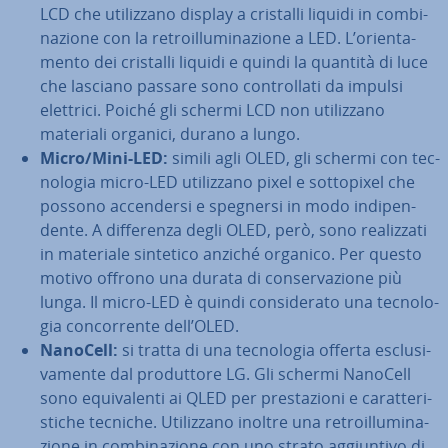
LCD che uti­liz­za­no display a cristalli liquidi in com­bi­
na­zio­ne con la re­troil­lu­mi­na­zio­ne a LED. L’orien­ta­
men­to dei cristalli liquidi e quindi la quantità di luce
che lasciano passare sono con­trol­la­ti da impulsi
elettrici. Poiché gli schermi LCD non uti­liz­za­no
materiali organici, durano a lungo.
Micro/Mini-LED:
simili agli OLED, gli schermi con tec­
no­lo­gia micro-LED uti­liz­za­no pixel e sot­to­pi­xel che
possono ac­cen­der­si e spegnersi in modo in­di­pen­
den­te. A dif­fe­ren­za degli OLED, però, sono rea­liz­za­ti
in materiale sintetico anziché organico. Per questo
motivo offrono una durata di con­ser­va­zio­ne più
lunga. Il micro-LED è quindi con­si­de­ra­to una tec­no­lo­
gia con­cor­ren­te dell’OLED.
NanoCell:
si tratta di una tec­no­lo­gia offerta esclu­si­
va­men­te dal pro­dut­to­re LG. Gli schermi NanoCell
sono equi­va­len­ti ai QLED per pre­sta­zio­ni e ca­rat­te­ri­
sti­che tecniche. Uti­liz­za­no inoltre una re­troil­lu­mi­na­
zio­ne in com­bi­na­zio­ne con uno strato ag­giun­ti­vo di