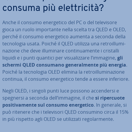
consuma più elet­tri­ci­tà?
Anche il consumo ener­ge­ti­co del PC o del te­le­vi­so­re
gioca un ruolo im­por­tan­te nella scelta tra QLED e OLED,
perché il consumo ener­ge­ti­co aumenta a seconda della
tec­no­lo­gia usata. Poiché il QLED utilizza una re­troil­lu­mi­
na­zio­ne che deve il­lu­mi­na­re con­ti­nua­men­te i cristalli
liquidi e i punti quantici per vi­sua­liz­za­re l’immagine,
gli
schermi QLED consumano ge­ne­ral­men­te più energia
.
Poiché la tec­no­lo­gia OLED elimina la re­troil­lu­mi­na­zio­ne
continua, il consumo ener­ge­ti­co tende a essere inferiore.
Negli OLED, i singoli punti luce possono ac­cen­der­si e
spegnersi a seconda dell’immagine, il che
si ri­per­cuo­te
po­si­ti­va­men­te sul consumo ener­ge­ti­co
. In generale, si
può ritenere che i te­le­vi­so­ri QLED consumino circa il 15%
in più rispetto agli OLED se uti­liz­za­ti re­go­lar­men­te.