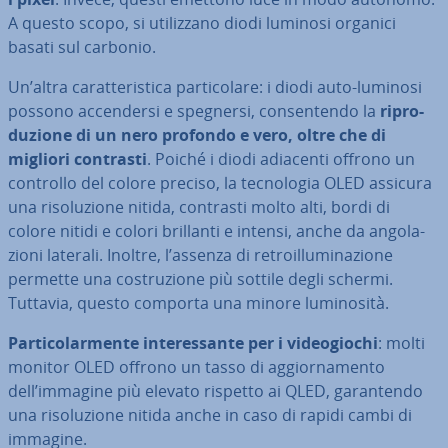
A questo scopo, si uti­liz­za­no diodi luminosi organici
basati sul carbonio.
Un’altra ca­rat­te­ri­sti­ca par­ti­co­la­re: i diodi auto-luminosi
possono ac­cen­der­si e spegnersi, con­sen­ten­do la
ri­pro­
du­zio­ne di un nero profondo e vero, oltre che di
migliori contrasti
. Poiché i diodi adiacenti offrono un
controllo del colore preciso, la tec­no­lo­gia OLED assicura
una ri­so­lu­zio­ne nitida, contrasti molto alti, bordi di
colore nitidi e colori brillanti e intensi, anche da an­go­la­
zio­ni laterali. Inoltre, l’assenza di re­troil­lu­mi­na­zio­ne
permette una co­stru­zio­ne più sottile degli schermi.
Tuttavia, questo comporta una minore lu­mi­no­si­tà.
Par­ti­co­lar­men­te in­te­res­san­te per i vi­deo­gio­chi
: molti
monitor OLED offrono un tasso di ag­gior­na­men­to
dell’immagine più elevato rispetto ai QLED, ga­ran­ten­do
una ri­so­lu­zio­ne nitida anche in caso di rapidi cambi di
immagine.