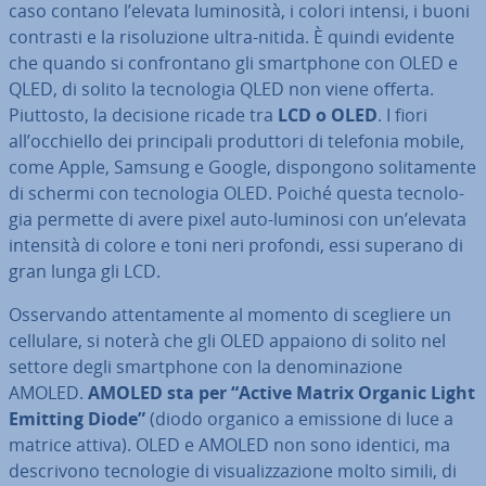
caso contano l’elevata lu­mi­no­si­tà, i colori intensi, i buoni
contrasti e la ri­so­lu­zio­ne ultra-nitida. È quindi evidente
che quando si con­fron­ta­no gli smart­pho­ne con OLED e
QLED, di solito la tec­no­lo­gia QLED non viene offerta.
Piuttosto, la decisione ricade tra
LCD o OLED
. I fiori
all’occhiello dei prin­ci­pa­li pro­dut­to­ri di telefonia mobile,
come Apple, Samsung e Google, di­spon­go­no so­li­ta­men­te
di schermi con tec­no­lo­gia OLED. Poiché questa tec­no­lo­
gia permette di avere pixel auto-luminosi con un’elevata
intensità di colore e toni neri profondi, essi superano di
gran lunga gli LCD.
Os­ser­van­do at­ten­ta­men­te al momento di scegliere un
cellulare, si noterà che gli OLED appaiono di solito nel
settore degli smart­pho­ne con la de­no­mi­na­zio­ne
AMOLED.
AMOLED sta per “Active Matrix Organic Light
Emitting Diode”
(diodo organico a emissione di luce a
matrice attiva). OLED e AMOLED non sono identici, ma
de­scri­vo­no tec­no­lo­gie di vi­sua­liz­za­zio­ne molto simili, di