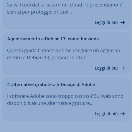
Salva i tuoi dati al sicuro nel cloud. Ti pre­sen­tia­mo 7
servizi per pro­teg­ge­re i tuoi…
Leggi di più
Ag­gior­na­men­to a Debian 13: come funziona
Questa guida ti mostra come eseguire un ag­gior­na­
men­to a Debian 13, preparare il tuo…
Leggi di più
4 al­ter­na­ti­ve gratuite a InDesign di Adobe
I software Adobe sono troppo costosi? Sul web sono
di­spo­ni­bi­li alcune al­ter­na­ti­ve gratuite…
Leggi di più