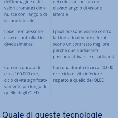
dell’immagine o dei
dei colori anche con un
valori cromatici di­mi­
elevato angolo di visione
nui­sce con l’angolo di
laterale
visione laterale
I pixel non possono
I pixel possono essere con­trol­
essere con­trol­la­ti in­
la­ti in­di­vi­dual­men­te e for­ni­
di­vi­dual­men­te
sco­no un contrasto migliore
perché quelli adiacenti
possono attivarsi e di­sat­ti­var­si
Con una durata di
Con una durata di circa 20.000
circa 100.000 ore,
ore, ciclo di vita inferiore
ciclo di vita si­gni­fi­ca­ti­
rispetto a quello dei QLED
va­men­te più lungo di
quello degli OLED
Quale di queste tec­no­lo­gie