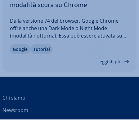
modalità scura su Chrome
Dalla versione 74 del browser, Google Chrome
offre anche una Dark Mode o Night Mode
(modalità notturna). Essa può essere attivata su
tutti i di­spo­si­ti­vi. Potete uti­liz­za­re questa modalità
Google
Tutorial
su tutti i computer con Windows o macOS, nonché
su smart­pho­ne con iOS e Android.…
Leggi di più
Chi siamo
Newsroom
Centro As­si­sten­za
Termini e con­di­zio­ni