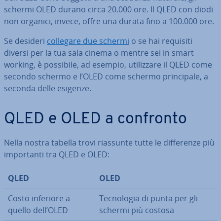
schermi OLED durano circa 20.000 ore. Il QLED con diodi
non organici, invece, offre una durata fino a 100.000 ore.
Se desideri
collegare due schermi
o se hai requisiti
diversi per la tua sala cinema o mentre sei in smart
working, è possibile, ad esempio, uti­liz­za­re il QLED come
secondo schermo e l’OLED come schermo prin­ci­pa­le, a
seconda delle esigenze.
QLED e OLED a confronto
Nella nostra tabella trovi riassunte tutte le dif­fe­ren­ze più
im­por­tan­ti tra QLED e OLED:
QLED
OLED
Costo inferiore a
Tec­no­lo­gia di punta per gli
quello dell’OLED
schermi più costosa