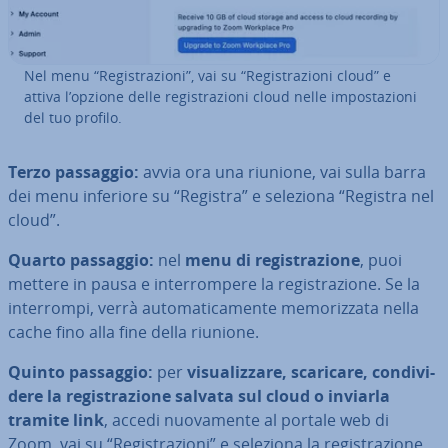
Nel menu “Re­gi­stra­zio­ni”, vai su “Re­gi­stra­zio­ni cloud” e
attiva l’opzione delle re­gi­stra­zio­ni cloud nelle im­po­sta­zio­ni
del tuo profilo.
Terzo passaggio:
avvia ora una riunione, vai sulla barra
dei menu inferiore su “Registra” e seleziona “Registra nel
cloud”.
Quarto passaggio:
nel
menu di re­gi­stra­zio­ne
, puoi
mettere in pausa e in­ter­rom­pe­re la re­gi­stra­zio­ne. Se la
in­ter­rom­pi, verrà au­to­ma­ti­ca­men­te me­mo­riz­za­ta nella
cache fino alla fine della riunione.
Quinto passaggio:
per
vi­sua­liz­za­re, scaricare, con­di­vi­
de­re la re­gi­stra­zio­ne salvata sul cloud o inviarla
tramite link
, accedi nuo­va­men­te al portale web di
Zoom, vai su “Re­gi­stra­zio­ni” e seleziona la re­gi­stra­zio­ne