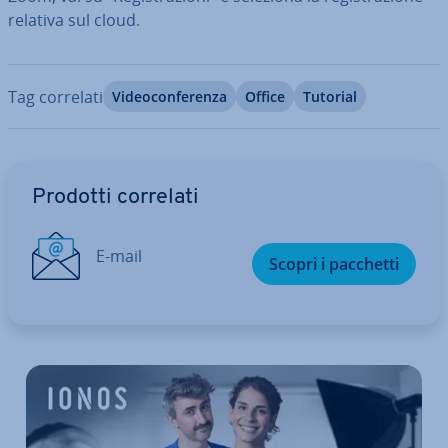
relativa sul cloud.
Tag correlati
Vi­deo­con­fe­ren­za
Office
Tutorial
Vai al menu prin­ci­pa­le
Prodotti correlati
E-mail
Scopri i pacchetti