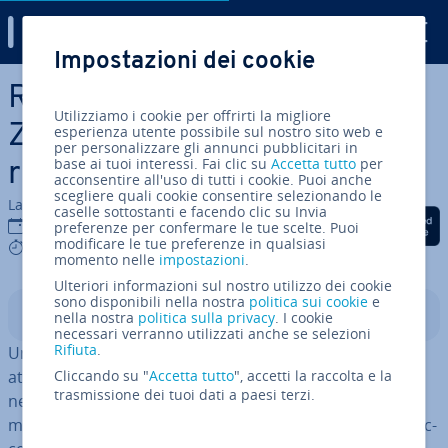
Digital Guide
Impostazioni dei cookie
Vai al contenuto prin­ci­pa­le
Re­gi­stra­re una riunione
Utilizziamo i cookie per offrirti la migliore
Zoom: come re­gi­stra­re le
esperienza utente possibile sul nostro sito web e
per personalizzare gli annunci pubblicitari in
base ai tuoi interessi. Fai clic su
Accetta tutto
per
riunioni con Zoom
acconsentire all'uso di tutti i cookie. Puoi anche
scegliere quali cookie consentire selezionando le
La redazione di IONOS
caselle sottostanti e facendo clic su Invia
Condividi via Facebook
Condividi via Twitter
Condividi via Li
18 dic 2025
preferenze per confermare le tue scelte. Puoi
modificare le tue preferenze in qualsiasi
5 mins
momento nelle
impostazioni
.
Ulteriori informazioni sul nostro utilizzo dei cookie
sono disponibili nella nostra
politica sui cookie
e
Indice
nella nostra
politica sulla privacy
. I cookie
necessari verranno utilizzati anche se selezioni
Rifiuta
.
Una riunione Zoom può essere re­gi­stra­ta se l’host ha
attivato la re­gi­stra­zio­ne locale sul proprio di­spo­si­ti­vo o
Cliccando su "
Accetta tutto
", accetti la raccolta e la
trasmissione dei tuoi dati a paesi terzi.
nel cloud di Zoom. I par­te­ci­pan­ti vengono au­to­ma­ti­ca­
men­te informati all’inizio della re­gi­stra­zio­ne e devono ac­