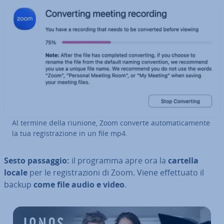
Al termine della riunione, Zoom converte au­to­ma­ti­ca­men­te
la tua re­gi­stra­zio­ne in un file mp4.
Sesto passaggio:
il programma apre ora la
cartella
locale
per le re­gi­stra­zio­ni di Zoom. Viene ef­fet­tua­to il
backup
come file audio e video
.