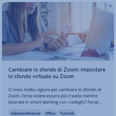
Cambiare lo sfondo di Zoom: impostare
lo sfondo virtuale su Zoom
Ci sono molte ragioni per cambiare lo sfondo di
Zoom. Forse volete essere più creativi mentre
lavorate in smart working con i colleghi? Forse
volete uno sfondo virtuale più serio su Zoom per
Vi­deo­con­fe­ren­za
Office
Tutorial
con­fe­ren­ze im­por­tan­ti? Il popolare software di vi­