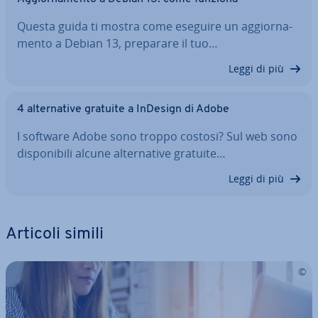
Questa guida ti mostra come eseguire un ag­gior­na­
men­to a Debian 13, preparare il tuo…
Leggi di più
4 al­ter­na­ti­ve gratuite a InDesign di Adobe
I software Adobe sono troppo costosi? Sul web sono
di­spo­ni­bi­li alcune al­ter­na­ti­ve gratuite…
Leggi di più
Articoli simili