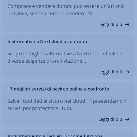
Comprare e vendere domini può essere un'at­ti­vi­tà
lucrativa, se si sa come procedere. Vi…
Leggi di più
5 al­ter­na­ti­ve a Nextcloud a confronto
Scopri le migliori al­ter­na­ti­ve a Nextcloud, ideali per
diverse esigenze di ar­chi­via­zio­ne…
Leggi di più
I 7 migliori servizi di backup online a confronto
Salva i tuoi dati al sicuro nel cloud. Ti pre­sen­tia­mo 7
servizi per pro­teg­ge­re i tuoi…
Leggi di più
Ag­gior­na­men­to a Debian 13: come funziona