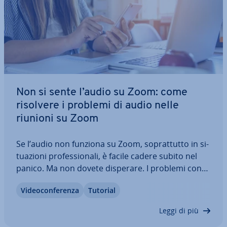
Non si sente l’audio su Zoom: come
risolvere i problemi di audio nelle
riunioni su Zoom
Se l’audio non funziona su Zoom, so­prat­tut­to in si­
tua­zio­ni pro­fes­sio­na­li, è facile cadere subito nel
panico. Ma non dovete disperare. I problemi con
l’audio si possono risolvere ra­pi­da­men­te su
Vi­deo­con­fe­ren­za
Tutorial
desktop, smart­pho­ne e tablet. Seguite la nostra
guida passo dopo passo per farvi…
Leggi di più