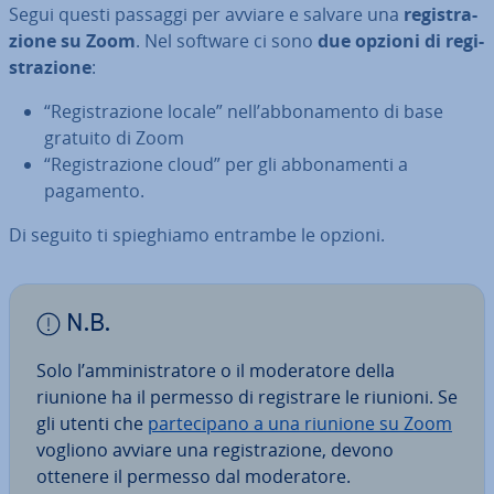
Segui questi passaggi per avviare e salvare una
re­gi­stra­
zio­ne su Zoom
. Nel software ci sono
due opzioni di re­gi­
stra­zio­ne
:
“Re­gi­stra­zio­ne locale” nell’ab­bo­na­men­to di base
gratuito di Zoom
“Re­gi­stra­zio­ne cloud” per gli ab­bo­na­men­ti a
pagamento.
Di seguito ti spie­ghia­mo entrambe le opzioni.
N.B.
Solo l’am­mi­ni­stra­to­re o il mo­de­ra­to­re della
riunione ha il permesso di re­gi­stra­re le riunioni. Se
gli utenti che
par­te­ci­pa­no a una riunione su Zoom
vogliono avviare una re­gi­stra­zio­ne, devono
ottenere il permesso dal mo­de­ra­to­re.