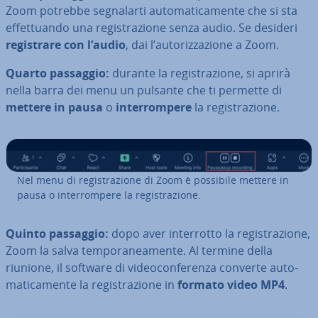
Zoom potrebbe se­gna­lar­ti au­to­ma­ti­ca­men­te che si sta
ef­fet­tuan­do una re­gi­stra­zio­ne senza audio. Se desideri
re­gi­stra­re con l’audio
, dai l’au­to­riz­za­zio­ne a Zoom.
Quarto passaggio:
durante la re­gi­stra­zio­ne, si aprirà
nella barra dei menu un pulsante che ti permette di
mettere in pausa
o
in­ter­rom­pe­re
la re­gi­stra­zio­ne.
Nel menu di re­gi­stra­zio­ne di Zoom è possibile mettere in
pausa o in­ter­rom­pe­re la re­gi­stra­zio­ne.
Quinto passaggio:
dopo aver in­ter­rot­to la re­gi­stra­zio­ne,
Zoom la salva tem­po­ra­nea­men­te. Al termine della
riunione, il software di vi­deo­con­fe­ren­za converte au­to­
ma­ti­ca­men­te la re­gi­stra­zio­ne in
formato video MP4
.