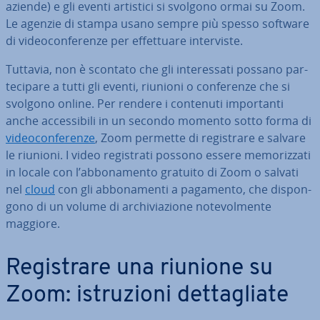
aziende) e gli eventi artistici si svolgono ormai su Zoom.
Le agenzie di stampa usano sempre più spesso software
di vi­deo­con­fe­ren­ze per ef­fet­tua­re in­ter­vi­ste.
Tuttavia, non è scontato che gli in­te­res­sa­ti possano par­
te­ci­pa­re a tutti gli eventi, riunioni o con­fe­ren­ze che si
svolgono online. Per rendere i contenuti im­por­tan­ti
anche ac­ces­si­bi­li in un secondo momento sotto forma di
vi­deo­con­fe­ren­ze
, Zoom permette di re­gi­stra­re e salvare
le riunioni. I video re­gi­stra­ti possono essere me­mo­riz­za­ti
in locale con l’ab­bo­na­men­to gratuito di Zoom o salvati
nel
cloud
con gli ab­bo­na­men­ti a pagamento, che di­spon­
go­no di un volume di ar­chi­via­zio­ne no­te­vol­men­te
maggiore.
Re­gi­stra­re una riunione su
Zoom: istru­zio­ni det­ta­glia­te