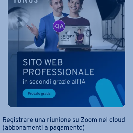
Re­gi­stra­re una riunione su Zoom nel cloud
(ab­bo­na­men­ti a pagamento)