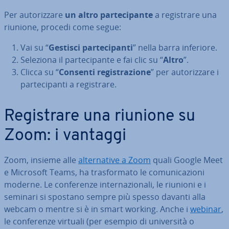
Per au­to­riz­za­re
un altro par­te­ci­pan­te
a re­gi­stra­re una
riunione, procedi come segue:
Vai su “
Gestisci par­te­ci­pan­ti
” nella barra inferiore.
Seleziona il par­te­ci­pan­te e fai clic su “
Altro
”.
Clicca su “
Consenti re­gi­stra­zio­ne
” per au­to­riz­za­re i
par­te­ci­pan­ti a re­gi­stra­re.
Re­gi­stra­re una riunione su
Zoom: i vantaggi
Zoom, insieme alle
al­ter­na­ti­ve a Zoom
quali Google Meet
e Microsoft Teams, ha tra­sfor­ma­to le co­mu­ni­ca­zio­ni
moderne. Le con­fe­ren­ze in­ter­na­zio­na­li, le riunioni e i
seminari si spostano sempre più spesso davanti alla
webcam o mentre si è in smart working. Anche i
webinar
,
le con­fe­ren­ze virtuali (per esempio di uni­ver­si­tà o