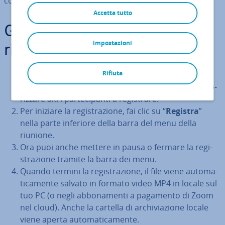
con­sen­ti­re alla stessa.
Accetta tutto
Guida rapida: re­gi­stra­re una
impostazioni
riunione su Zoom
Rifiuta
Solo come
am­mi­ni­stra­to­re o mo­de­ra­to­re di una
riunione
hai la pos­si­bi­li­tà di re­gi­strar­ne una o au­to­
riz­za­re altri par­te­ci­pan­ti a re­gi­stra­re.
Per iniziare la re­gi­stra­zio­ne, fai clic su “
Registra
”
nella parte inferiore della barra del menu della
riunione.
Ora puoi anche mettere in pausa o fermare la re­gi­
stra­zio­ne tramite la barra dei menu.
Quando termini la re­gi­stra­zio­ne, il file viene au­to­ma­
ti­ca­men­te salvato in formato video MP4 in locale sul
tuo PC (o negli ab­bo­na­men­ti a pagamento di Zoom
nel cloud). Anche la cartella di ar­chi­via­zio­ne locale
viene aperta au­to­ma­ti­ca­men­te.