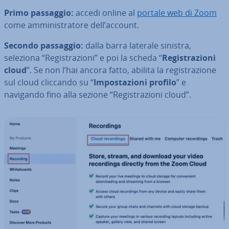
Primo passaggio:
accedi online al
portale web di Zoom
come am­mi­ni­stra­to­re dell’account.
Secondo passaggio:
dalla barra laterale sinistra,
seleziona “Re­gi­stra­zio­ni” e poi la scheda “
Re­gi­stra­zio­ni
cloud
”. Se non l’hai ancora fatto, abilita la re­gi­stra­zio­ne
sul cloud cliccando su “
Im­po­sta­zio­ni profilo
” e
navigando fino alla sezione “Re­gi­stra­zio­ni cloud”.