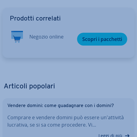
Vai al menu prin­ci­pa­le
Prodotti correlati
Negozio online
Scopri i pacchetti
Articoli popolari
Vendere domini: come gua­da­gna­re con i domini?
Comprare e vendere domini può essere un'at­ti­vi­tà
lucrativa, se si sa come procedere. Vi…
Leggi di più