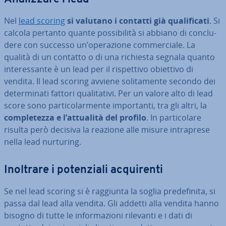
Nel
lead scoring
si valutano i contatti già qua­li­fi­ca­ti
. Si
calcola pertanto quante pos­si­bi­li­tà si abbiano di con­clu­
de­re con successo un’ope­ra­zio­ne com­mer­cia­le. La
qualità di un contatto o di una richiesta segnala quanto
in­te­res­san­te è un lead per il ri­spet­ti­vo obiettivo di
vendita. Il lead scoring avviene so­li­ta­men­te secondo dei
de­ter­mi­na­ti fattori qua­li­ta­ti­vi. Per un valore alto di lead
score sono par­ti­co­lar­men­te im­por­tan­ti, tra gli altri, la
com­ple­tez­za e l’attualità del profilo
. In par­ti­co­la­re
risulta però decisiva la reazione alle misure in­tra­pre­se
nella lead nurturing.
Inoltrare i po­ten­zia­li ac­qui­ren­ti
Se nel lead scoring si è raggiunta la soglia pre­de­fi­ni­ta, si
passa dal lead alla vendita. Gli addetti alla vendita hanno
bisogno di tutte le in­for­ma­zio­ni rilevanti e i dati di