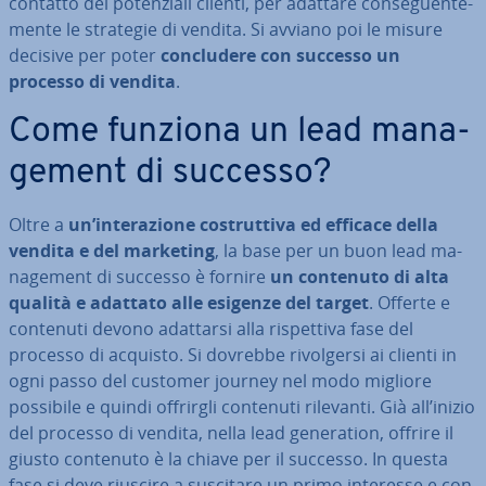
contatto dei po­ten­zia­li clienti, per adattare con­se­guen­te­
men­te le strategie di vendita. Si avviano poi le misure
decisive per poter
con­clu­de­re con successo un
processo di vendita
.
Come funziona un lead ma­na­
ge­ment di successo?
Oltre a
un’in­te­ra­zio­ne co­strut­ti­va ed efficace della
vendita e del marketing
, la base per un buon lead ma­
na­ge­ment di successo è fornire
un contenuto di alta
qualità e adattato alle esigenze del target
. Offerte e
contenuti devono adattarsi alla ri­spet­ti­va fase del
processo di acquisto. Si dovrebbe ri­vol­ger­si ai clienti in
ogni passo del customer journey nel modo migliore
possibile e quindi offrirgli contenuti rilevanti. Già all’inizio
del processo di vendita, nella lead ge­ne­ra­tion, offrire il
giusto contenuto è la chiave per il successo. In questa
fase si deve riuscire a suscitare un primo interesse e con­