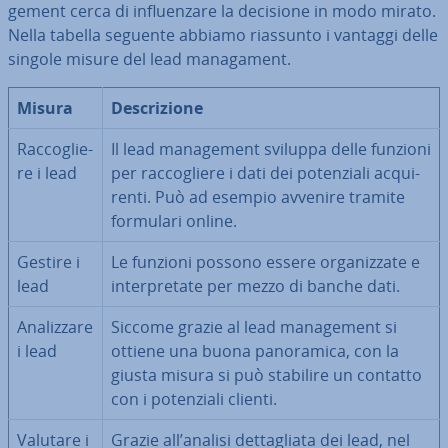
ge­ment cerca di in­fluen­za­re la decisione in modo mirato.
Nella tabella seguente abbiamo riassunto i vantaggi delle
singole misure del lead ma­na­ga­ment.
Misura
De­scri­zio­ne
Rac­co­glie­
Il lead ma­na­ge­ment sviluppa delle funzioni
re i lead
per rac­co­glie­re i dati dei po­ten­zia­li ac­qui­
ren­ti. Può ad esempio avvenire tramite
formulari online.
Gestire i
Le funzioni possono essere or­ga­niz­za­te e
lead
in­ter­pre­ta­te per mezzo di banche dati.
Ana­liz­za­re
Siccome grazie al lead ma­na­ge­ment si
i lead
ottiene una buona pa­no­ra­mi­ca, con la
giusta misura si può stabilire un contatto
con i po­ten­zia­li clienti.
Valutare i
Grazie all’analisi det­ta­glia­ta dei lead, nel