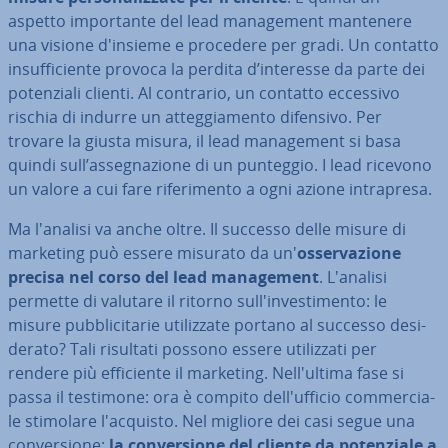
aspetto im­por­tan­te del lead ma­na­ge­ment mantenere
una visione d'insieme e procedere per gradi. Un contatto
in­suf­fi­cien­te provoca la perdita d’interesse da parte dei
po­ten­zia­li clienti. Al contrario, un contatto eccessivo
rischia di indurre un at­teg­gia­men­to difensivo. Per
trovare la giusta misura, il lead ma­na­ge­ment si basa
quindi sull’as­se­gna­zio­ne di un punteggio. I lead ricevono
un valore a cui fare ri­fe­ri­men­to a ogni azione in­tra­pre­sa.
Ma l'analisi va anche oltre. Il successo delle misure di
marketing può essere misurato da un'
os­ser­va­zio­ne
precisa nel corso del lead ma­na­ge­ment
. L'analisi
permette di valutare il ritorno sul­l'in­ve­sti­men­to: le
misure pub­bli­ci­ta­rie uti­liz­za­te portano al successo de­si­
de­ra­to? Tali risultati possono essere uti­liz­za­ti per
rendere più ef­fi­cien­te il marketing. Nel­l'ul­ti­ma fase si
passa il testimone: ora è compito del­l'uf­fi­cio com­mer­cia­
le stimolare l'ac­qui­sto. Nel migliore dei casi segue una
con­ver­sio­ne:
la con­ver­sio­ne del cliente da po­ten­zia­le a