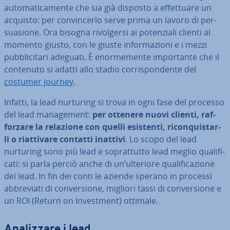
au­to­ma­ti­ca­men­te che sia già disposto a ef­fet­tua­re un
acquisto: per con­vin­cer­lo serve prima un lavoro di per­
sua­sio­ne. Ora bisogna ri­vol­ger­si ai po­ten­zia­li clienti al
momento giusto, con le giuste in­for­ma­zio­ni e i mezzi
pub­bli­ci­ta­ri adeguati. È enor­me­men­te im­por­tan­te che il
contenuto si adatti allo stadio cor­ri­spon­den­te del
costumer journey
.
Infatti, la lead nurturing si trova in ogni fase del processo
del lead ma­na­ge­ment:
per ottenere nuovi clienti, raf­
for­za­re la relazione con quelli esistenti, ri­con­qui­star­
li o riat­ti­va­re contatti inattivi
. Lo scopo del lead
nurturing sono più lead e so­prat­tut­to lead meglio qua­li­fi­
ca­ti: si parla perciò anche di un’ulteriore qua­li­fi­ca­zio­ne
dei lead. In fin dei conti le aziende sperano in processi
ab­bre­via­ti di con­ver­sio­ne, migliori tassi di con­ver­sio­ne e
un ROI (Return on In­vest­ment) ottimale.
Ana­liz­za­re i lead