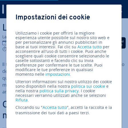
Digital Guide
Impostazioni dei cookie
Vai al contenuto prin­ci­pa­le
Lead ma­na­ge­ment
Utilizziamo i cookie per offrirti la migliore
La redazione di IONOS
esperienza utente possibile sul nostro sito web e
Condividi via Facebook
Condividi via Twitter
Condividi via Li
per personalizzare gli annunci pubblicitari in
13 mar 2019
base ai tuoi interessi. Fai clic su
Accetta tutto
per
6 mins
acconsentire all'uso di tutti i cookie. Puoi anche
scegliere quali cookie consentire selezionando le
caselle sottostanti e facendo clic su Invia
Il termine lead ma­na­ge­ment descrive le misure nel corso
preferenze per confermare le tue scelte. Puoi
modificare le tue preferenze in qualsiasi
del­l'ac­qui­si­zio­ne dei clienti. L'o­biet­ti­vo è, da un lato,
momento nelle
impostazioni
.
quello di con­ver­ti­re i po­ten­zia­li clienti in ac­qui­ren­ti e di
Ulteriori informazioni sul nostro utilizzo dei cookie
mantenere i contatti con i lead esistenti e, dal­l'al­tro, di
sono disponibili nella nostra
politica sui cookie
e
nella nostra
politica sulla privacy
. I cookie
ana­liz­za­re cor­ret­ta­men­te l’impegno dedicato.
necessari verranno utilizzati anche se selezioni
Rifiuta
.
Che cos’è il lead ma­na­ge­
Cliccando su "
Accetta tutto
", accetti la raccolta e la
trasmissione dei tuoi dati a paesi terzi.
ment?