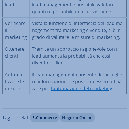
lead
lead ma­na­ge­ment è possibile valutare
quanto è probabile una con­ver­sio­ne.
Ve­ri­fi­ca­re
Vista la funzione di in­ter­fac­cia del lead ma­
il
na­ge­ment tra marketing e vendite, si è in
marketing
grado di valutare le misure di marketing.
Ottenere
Tramite un approccio ra­gio­ne­vo­le con i
clienti
lead aumenta la pro­ba­bi­li­tà che essi
diventino clienti.
Au­to­ma­
Il lead ma­na­ge­ment consente di rac­co­glie­
tiz­za­re le
re in­for­ma­zio­ni che possono essere uti­liz­
misure
za­te per
l’au­to­ma­zio­ne del marketing
.
Tag correlati
E-Commerce
Negozio Online