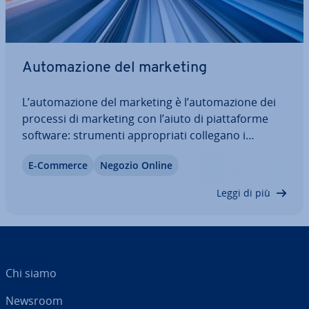
Au­to­ma­zio­ne del marketing
L’au­to­ma­zio­ne del marketing è l’au­to­ma­zio­ne dei
processi di marketing con l’aiuto di piat­ta­for­me
software: strumenti ap­pro­pria­ti collegano i
database dei clienti ad ap­pli­ca­zio­ni per il lead ma­
E-Commerce
Negozio Online
na­ge­ment con­sen­ten­do una pia­ni­fi­ca­zio­ne delle
campagne nelle quali le misure di…
Leggi di più
Chi siamo
Newsroom