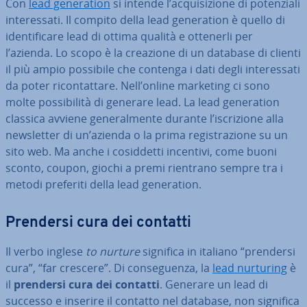
Con
lead ge­ne­ra­tion
si intende l’ac­qui­si­zio­ne di po­ten­zia­li
in­te­res­sa­ti. Il compito della lead ge­ne­ra­tion è quello di
iden­ti­fi­ca­re lead di ottima qualità e ottenerli per
l’azienda. Lo scopo è la creazione di un database di clienti
il più ampio possibile che contenga i dati degli in­te­res­sa­ti
da poter ri­con­tat­ta­re. Nell’online marketing ci sono
molte pos­si­bi­li­tà di generare lead. La lead ge­ne­ra­tion
classica avviene ge­ne­ral­men­te durante l’iscri­zio­ne alla
new­slet­ter di un’azienda o la prima re­gi­stra­zio­ne su un
sito web. Ma anche i co­sid­det­ti incentivi, come buoni
sconto, coupon, giochi a premi rientrano sempre tra i
metodi preferiti della lead ge­ne­ra­tion.
Prendersi cura dei contatti
Il verbo inglese
to nurture
significa in italiano “prendersi
cura”, “far crescere”. Di con­se­guen­za, la
lead nurturing
è
il
prendersi cura dei contatti
. Generare un lead di
successo e inserire il contatto nel database, non significa