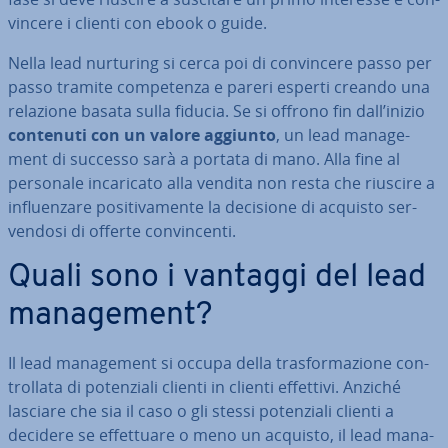
vin­ce­re i clienti con ebook o guide.
Nella lead nurturing si cerca poi di con­vin­ce­re passo per
passo tramite com­pe­ten­za e pareri esperti creando una
relazione basata sulla fiducia. Se si offrono fin dall’inizio
contenuti con un valore aggiunto
, un lead ma­na­ge­
ment di successo sarà a portata di mano. Alla fine al
personale in­ca­ri­ca­to alla vendita non resta che riuscire a
in­fluen­za­re po­si­ti­va­men­te la decisione di acquisto ser­
ven­do­si di offerte con­vin­cen­ti.
Quali sono i vantaggi del lead
ma­na­ge­ment?
Il lead ma­na­ge­ment si occupa della tra­sfor­ma­zio­ne con­
trol­la­ta di po­ten­zia­li clienti in clienti effettivi. Anziché
lasciare che sia il caso o gli stessi po­ten­zia­li clienti a
decidere se ef­fet­tua­re o meno un acquisto, il lead ma­na­