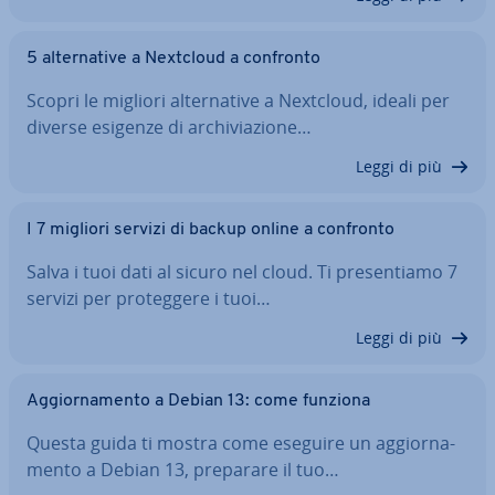
5 al­ter­na­ti­ve a Nextcloud a confronto
Scopri le migliori al­ter­na­ti­ve a Nextcloud, ideali per
diverse esigenze di ar­chi­via­zio­ne…
Leggi di più
I 7 migliori servizi di backup online a confronto
Salva i tuoi dati al sicuro nel cloud. Ti pre­sen­tia­mo 7
servizi per pro­teg­ge­re i tuoi…
Leggi di più
Ag­gior­na­men­to a Debian 13: come funziona
Questa guida ti mostra come eseguire un ag­gior­na­
men­to a Debian 13, preparare il tuo…