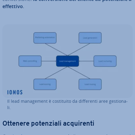
effettivo
.
Il lead ma­na­ge­ment è co­sti­tui­to da dif­fe­ren­ti aree ge­stio­na­
li.
Ottenere po­ten­zia­li ac­qui­ren­ti