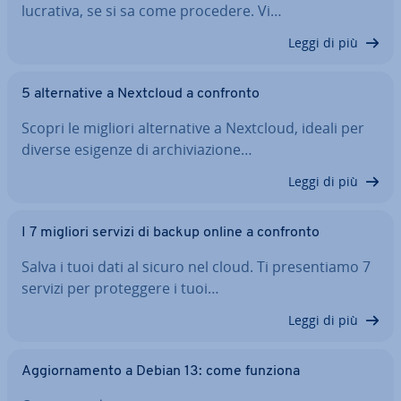
lucrativa, se si sa come procedere. Vi…
Leggi di più
5 al­ter­na­ti­ve a Nextcloud a confronto
Scopri le migliori al­ter­na­ti­ve a Nextcloud, ideali per
diverse esigenze di ar­chi­via­zio­ne…
Leggi di più
I 7 migliori servizi di backup online a confronto
Salva i tuoi dati al sicuro nel cloud. Ti pre­sen­tia­mo 7
servizi per pro­teg­ge­re i tuoi…
Leggi di più
Ag­gior­na­men­to a Debian 13: come funziona