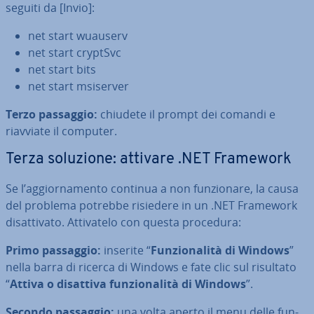
seguiti da [Invio]:
net start wuauserv
net start cryptSvc
net start bits
net start msiserver
Terzo passaggio:
chiudete il prompt dei comandi e
riavviate il computer.
Terza soluzione: attivare .NET Framework
Se l’ag­gior­na­men­to continua a non fun­zio­na­re, la causa
del problema potrebbe risiedere in un .NET Framework
di­sat­ti­va­to. At­ti­va­te­lo con questa procedura:
Primo passaggio:
inserite “
Fun­zio­na­li­tà di Windows
”
nella barra di ricerca di Windows e fate clic sul risultato
“
Attiva o disattiva fun­zio­na­li­tà di Windows
”.
Secondo passaggio:
una volta aperto il menu delle fun­