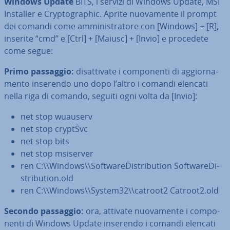
Windows Update
BITS, i servizi di Windows Update, MSI
Installer e Cryp­to­gra­phic. Aprite nuo­va­men­te il prompt
dei comandi come am­mi­ni­stra­to­re con [Windows] + [R],
inserite “cmd” e [Ctrl] + [Maiusc] + [Invio] e procedete
come segue:
Primo passaggio:
di­sat­ti­va­te i com­po­nen­ti di ag­gior­na­
men­to inserendo uno dopo l’altro i comandi elencati
nella riga di comando, seguiti ogni volta da [Invio]:
net stop wuauserv
net stop cryptSvc
net stop bits
net stop msiserver
ren C:\\Windows\\Soft­ware­Di­stri­bu­tion Soft­ware­Di­
stri­bu­tion.old
ren C:\\Windows\\System32\\catroot2 Catroot2.old
Secondo passaggio:
ora, attivate nuo­va­men­te i com­po­
nen­ti di Windows Update inserendo i comandi elencati