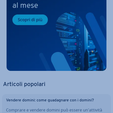
Articoli popolari
Vendere domini: come gua­da­gna­re con i domini?
Comprare e vendere domini può essere un'at­ti­vi­tà