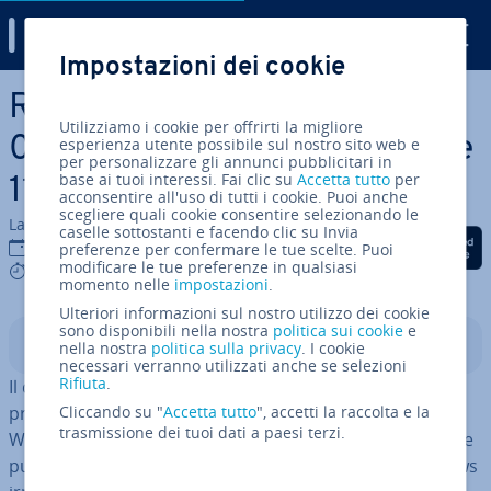
Digital Guide
Impostazioni dei cookie
Vai al contenuto prin­ci­pa­le
Risolvere l’errore
Utilizziamo i cookie per offrirti la migliore
0x800f0922 in Windows 10 e
esperienza utente possibile sul nostro sito web e
per personalizzare gli annunci pubblicitari in
base ai tuoi interessi. Fai clic su
Accetta tutto
per
11
acconsentire all'uso di tutti i cookie. Puoi anche
scegliere quali cookie consentire selezionando le
La redazione di IONOS
caselle sottostanti e facendo clic su Invia
Condividi via Facebook
Condividi via Twitter
Condividi via Li
23 gen 2023
preferenze per confermare le tue scelte. Puoi
modificare le tue preferenze in qualsiasi
4 mins
momento nelle
impostazioni
.
Ulteriori informazioni sul nostro utilizzo dei cookie
sono disponibili nella nostra
politica sui cookie
e
Indice
nella nostra
politica sulla privacy
. I cookie
necessari verranno utilizzati anche se selezioni
Rifiuta
.
Il codice di errore 0x800f0922 in Windows 10 e 11 indica
problemi di ag­gior­na­men­to o upgrade del sistema
Cliccando su "
Accetta tutto
", accetti la raccolta e la
trasmissione dei tuoi dati a paesi terzi.
Windows. La causa non è univoca: il messaggio di errore
può indicare file di in­stal­la­zio­ne corrotti, server Windows