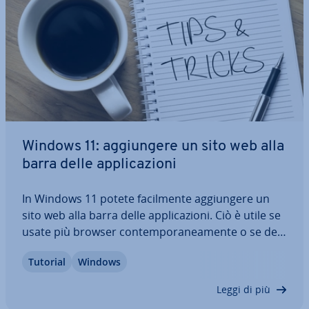
Windows 11: ag­giun­ge­re un sito web alla
barra delle ap­pli­ca­zio­ni
In Windows 11 potete fa­cil­men­te ag­giun­ge­re un
sito web alla barra delle ap­pli­ca­zio­ni. Ciò è utile se
usate più browser con­tem­po­ra­nea­men­te o se de­
si­de­ra­te aprire i siti che visitate più fre­quen­te­men­
Tutorial
Windows
te con un solo clic. Mentre con Edge ag­giun­ge­re i
siti web dall’icona nella barra…
Leggi di più