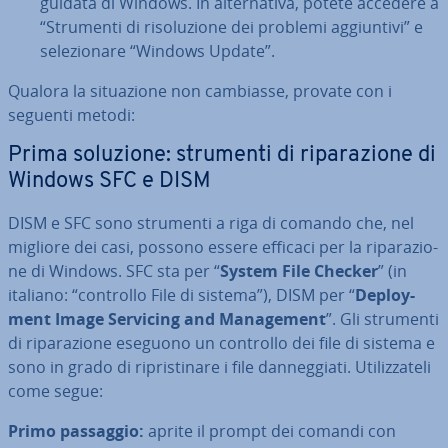
guidata di Windows. In al­ter­na­ti­va, potete accedere a
“Strumenti di ri­so­lu­zio­ne dei problemi ag­giun­ti­vi” e
se­le­zio­na­re “Windows Update”.
Qualora la si­tua­zio­ne non cambiasse, provate con i
seguenti metodi:
Prima soluzione: strumenti di ri­pa­ra­zio­ne di
Windows SFC e DISM
DISM e SFC sono strumenti a riga di comando che, nel
migliore dei casi, possono essere efficaci per la ri­pa­ra­zio­
ne di Windows. SFC sta per “
System File Checker
” (in
italiano: “controllo File di sistema”), DISM per “
De­ploy­
ment Image Servicing and Ma­na­ge­ment
”. Gli strumenti
di ri­pa­ra­zio­ne eseguono un controllo dei file di sistema e
sono in grado di ri­pri­sti­na­re i file dan­neg­gia­ti. Uti­liz­za­te­li
come segue:
Primo passaggio:
aprite il prompt dei comandi con