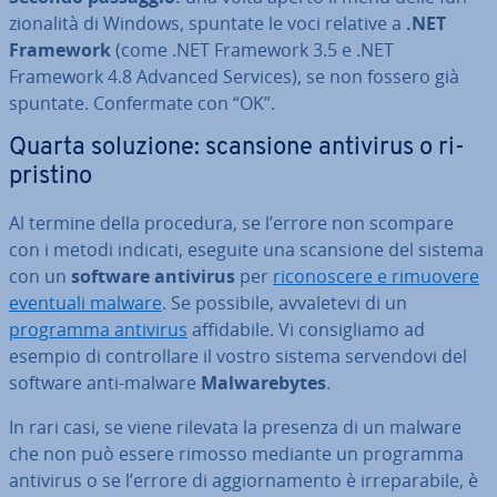
zio­na­li­tà di Windows, spuntate le voci relative a
.NET
Framework
(come .NET Framework 3.5 e .NET
Framework 4.8 Advanced Services), se non fossero già
spuntate. Con­fer­ma­te con “OK”.
Quarta soluzione: scansione antivirus o ri­
pri­sti­no
Al termine della procedura, se l’errore non scompare
con i metodi indicati, eseguite una scansione del sistema
con un
software antivirus
per
ri­co­no­sce­re e rimuovere
eventuali malware
. Se possibile, av­va­le­te­vi di un
programma antivirus
af­fi­da­bi­le. Vi con­si­glia­mo ad
esempio di con­trol­la­re il vostro sistema ser­ven­do­vi del
software anti-malware
Mal­ware­by­tes
.
In rari casi, se viene rilevata la presenza di un malware
che non può essere rimosso mediante un programma
antivirus o se l’errore di ag­gior­na­men­to è ir­re­pa­ra­bi­le, è