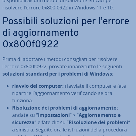
di­spo­ni­bi­li alcuni metodi di soluzione efficaci per
risolvere l’errore 0x800f0922 in Windows 11 e 10.
Possibili soluzioni per l’errore
di ag­gior­na­men­to
0x800f0922
Prima di adottare i metodi con­si­glia­ti per risolvere
l’errore 0x800f0922, provate in­nan­zi­tut­to le seguenti
soluzioni standard per i problemi di Windows
:
riavvio del computer:
riavviate il computer e fate
ripartire l’ag­gior­na­men­to ve­ri­fi­can­do se ora
funziona.
Ri­so­lu­zio­ne dei problemi di ag­gior­na­men­to:
andate su “
Im­po­sta­zio­ni
” > “
Ag­gior­na­men­to e
sicurezza
” e fate clic su “
Ri­so­lu­zio­ne dei problemi
”
a sinistra. Seguite ora le istru­zio­ni della procedura