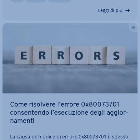
Tuttavia, dovete fare at­ten­zio­ne a…
Leggi di più
Come risolvere l’errore 0x80073701
con­sen­ten­do l’ese­cu­zio­ne degli ag­gior­
na­men­ti
La causa del codice di errore 0x80073701 è spesso