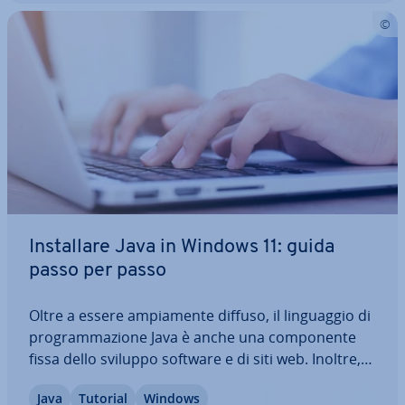
In­stal­la­re Java in Windows 11: guida
passo per passo
Oltre a essere am­pia­men­te diffuso, il lin­guag­gio di
pro­gram­ma­zio­ne Java è anche una com­po­nen­te
fissa dello sviluppo software e di siti web. Inoltre,
Java è anche fun­zio­nan­te gra­tui­ta­men­te e fa­cil­
Java
Tutorial
Windows
men­te con il sistema operativo Windows 11.