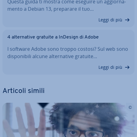
Questa guida ti mostra come eseguire un ag­gior­na­
men­to a Debian 13, preparare il tuo…
Leggi di più
4 al­ter­na­ti­ve gratuite a InDesign di Adobe
I software Adobe sono troppo costosi? Sul web sono
di­spo­ni­bi­li alcune al­ter­na­ti­ve gratuite…
Leggi di più
Articoli simili