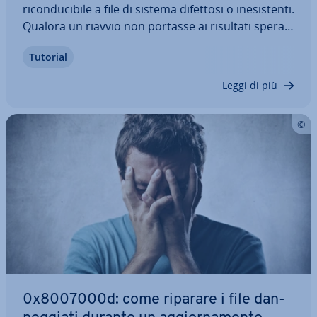
ri­con­du­ci­bi­le a file di sistema difettosi o ine­si­sten­ti.
Qualora un riavvio non portasse ai risultati sperati,
è probabile che l’errore continui a ripetersi
Tutorial
impedendo gli ag­gior­na­men­ti. In questo articolo ti
mostriamo quali…
Leggi di più
0x8007000d: come riparare i file dan­