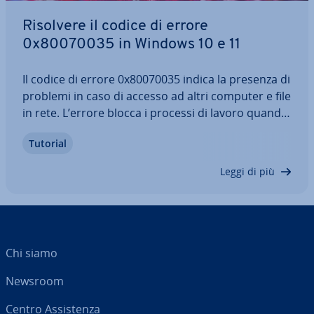
Risolvere il codice di errore
0x80070035 in Windows 10 e 11
Il codice di errore 0x80070035 indica la presenza di
problemi in caso di accesso ad altri computer e file
in rete. L’errore blocca i processi di lavoro quando
si accede per con­di­vi­sio­ne e alla rete. Esistono
Tutorial
diverse procedure per in­di­vi­dua­re la causa
dell’errore e ri­sol­ver­lo.…
Leggi di più
Chi siamo
Newsroom
Centro As­si­sten­za