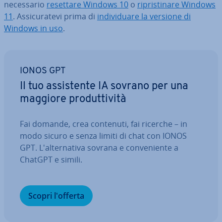
ne­ces­sa­rio
resettare Windows 10
o
ri­pri­sti­na­re Windows
11
. As­si­cu­ra­te­vi prima di
in­di­vi­dua­re la versione di
Windows in uso
.
IONOS GPT
Il tuo as­si­sten­te IA sovrano per una
maggiore pro­dut­ti­vi­tà
Fai domande, crea contenuti, fai ricerche – in
modo sicuro e senza limiti di chat con IONOS
GPT. L'al­ter­na­ti­va sovrana e con­ve­nien­te a
ChatGPT e simili.
Scopri l'offerta