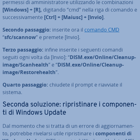
permessi di am­mi­ni­stra­to­re uti­liz­zan­do le com­bi­na­zio­ni
[Windows] + [R],
digitando “cmd” nella riga di comando e
suc­ces­si­va­men­te
[Ctrl] + [Maiusc] + [Invio]
.
Secondo passaggio:
inserite ora il
comando CMD
“
sfc/scannow
” e premete [Invio].
Terzo passaggio:
infine inserite i seguenti comandi
seguiti ogni volta da [Invio]: “
DISM.exe/Online/Cleanup-
image/Sca­n­health
” e “
DISM.exe/Online/Cleanup-
image/Re­sto­re­health
”.
Quarto passaggio:
chiudete il prompt e riavviate il
sistema.
Seconda soluzione: ri­pri­sti­na­re i com­po­nen­
ti di Windows Update
Dal momento che si tratta di un errore di ag­gior­na­men­
to, potrebbe rivelarsi utile ri­pri­sti­na­re i
com­po­nen­ti di