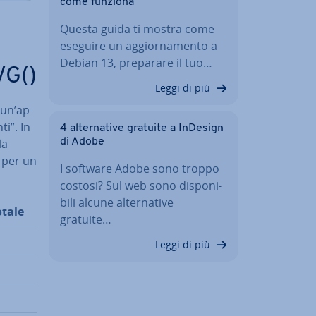
come funziona
Questa guida ti mostra come
eseguire un ag­gior­na­men­to a
Debian 13, preparare il tuo…
VG()
Leggi di più
 un’ap­
ti”. In
4 al­ter­na­ti­ve gratuite a InDesign
la
di Adobe
o per un
I software Adobe sono troppo
costosi? Sul web sono di­spo­ni­
bi­li alcune al­ter­na­ti­ve
otale
gratuite…
Leggi di più