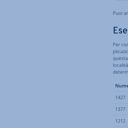
Puoi an
Ese
Per com
pli­ca­
questa 
localit
de­ter­
Numer
1427
1377
1212