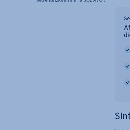
Se
Af
di
Sint