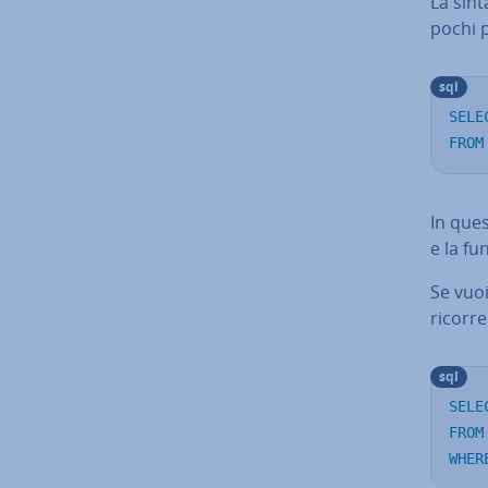
La sint
pochi 
sql
SELE
FROM
In ques
e la fun
Se vuo
ricorre
sql
SELE
FROM
WHER