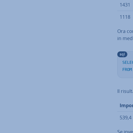
1431
1118
Ora con
in medi
sql
SELE
FROM
Il risul
Impor
539,4
Se inve