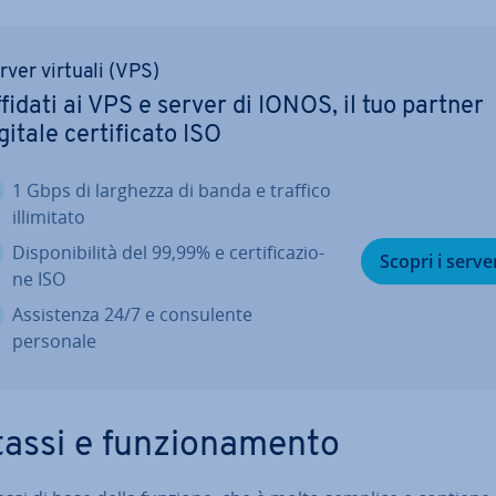
rver virtuali (VPS)
fidati ai VPS e server di IONOS, il tuo partner
gitale cer­ti­fi­ca­to ISO
1 Gbps di larghezza di banda e traffico
il­li­mi­ta­to
Di­spo­ni­bi­li­tà del 99,99% e cer­ti­fi­ca­zio­
Scopri i serve
ne ISO
As­si­sten­za 24/7 e con­su­len­te
personale
assi e fun­zio­na­men­to