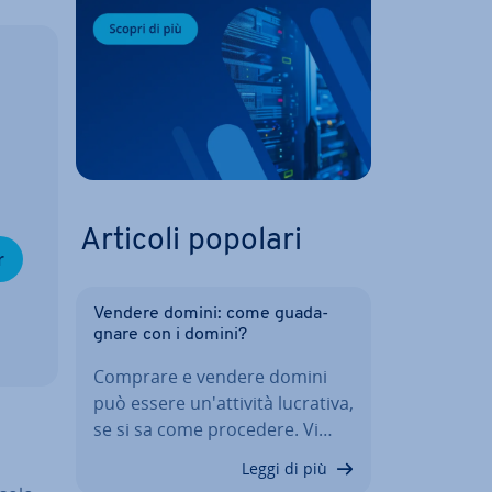
Articoli popolari
r
Vendere domini: come gua­da­
gna­re con i domini?
Comprare e vendere domini
può essere un'at­ti­vi­tà lucrativa,
se si sa come procedere. Vi…
Leggi di più