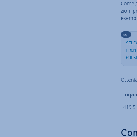
Come gi
zio­ni 
esempio
sql
SELE
FROM
WHER
Ottenia
Impor
419,5
Com­