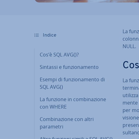
La funz
Indice
colonna
NULL.
Cos’è SQL AVG()?
Cos
Sintassi e fun­zio­na­men­to
Esempi di fun­zio­na­men­to di
La fun
SQL AVG()
ter­mi­n
utilizza
La funzione in com­bi­na­zio­ne
men­te 
con WHERE
per mol
vision
Com­bi­na­zio­ne con altri
presen
parametri
sul­tan
Altre funzioni simili a SQL AVG()