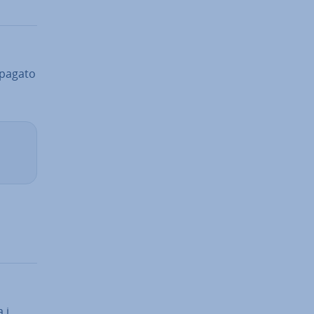
 pagato
 i