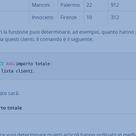
Mancini
Palermo
22
912
Innocenti
Firenze
10
312
 la funzione puoi de­ter­mi­na­re, ad esempio, quanto hanno
a questi clienti. Il comando è il seguente:
CT
AVG
(
importo totale
)
 lista clienti
;
tato sarà:
to totale
ce vuoi de­ter­mi­na­re quanti articoli hanno ordinato in media