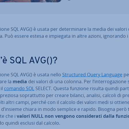
ione SQL AVG() è usata per de­ter­mi­na­re la media dei valori
. Può essere estesa e impiegata in altre azioni, ignorando i 
’è SQL AVG()?
zione SQL AVG() è usata nello
Struc­tu­red Query Language
pe
a­re la
media
dei valori di una colonna. Per l’in­ter­ro­ga­zio­ne 
 il
comando SQL
SELECT. Questa funzione risulta quindi par­ti­
preziosa so­prat­tut­to per creare bilanci, analisi, calcoli di pr
ti altri campi, perché con il calcolo dei valori medi si ottie
e d’insieme chiara in modo semplice e rapido. Bisogna però 
te che i
valori NULL non vengono con­si­de­ra­ti dalla funz
­do quindi esclusi dal calcolo.