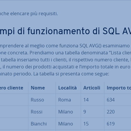
che elencare più requisiti.
mpi di fun­zio­na­men­to di SQL A
­pren­de­re al meglio come funziona SQL AVG() esa­mi­nia­mo
zio­ne concreta. Prendiamo una tabella de­no­mi­na­ta “Lista clien
tabella inseriamo tutti i clienti, il ri­spet­ti­vo numero cliente, 
à, il numero dei prodotti ac­qui­sta­ti e l’importo totale in eur
mi­na­to periodo. La tabella si presenta come segue:
o cliente
Nome
Località
Articoli
Importo t
Russo
Roma
14
634
Rossi
Milano
9
220
Bianchi
Milano
15
619