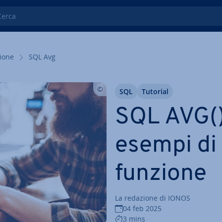
ca
zio­ne
SQL Avg
SQL
Tutorial
SQL AVG():
esempi di 
funzione
La redazione di IONOS
04 feb 2025
3 mins