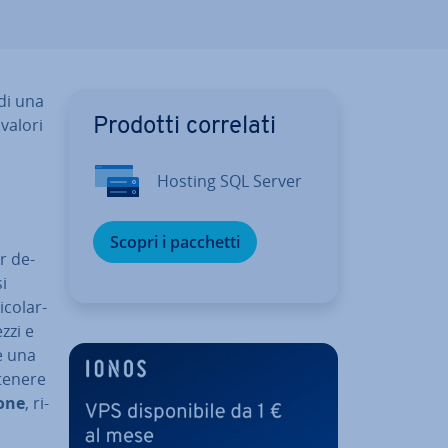
 di una
valori
Prodotti correlati
Hosting SQL Server
Scopri i pacchetti
r de­
si
co­lar­
ezzi e
ne una
tenere
ione
, ri­