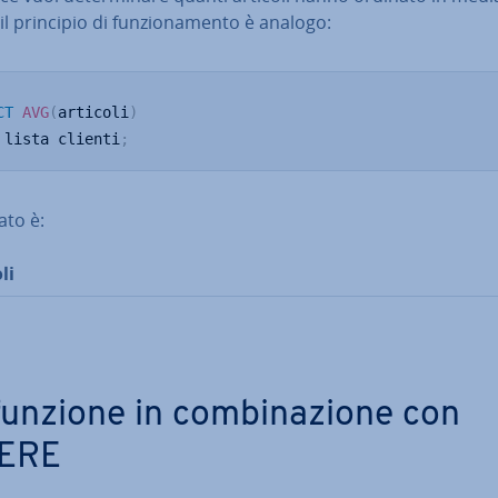
 il principio di fun­zio­na­men­to è analogo:
CT
AVG
(
articoli
)
 lista clienti
;
tato è:
li
funzione in com­bi­na­zio­ne con
ERE