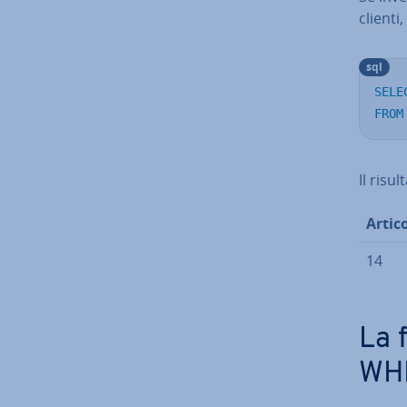
clienti,
sql
SELE
FROM
Il risul
Artico
14
La 
WH