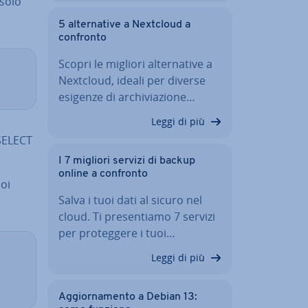
 solo
5 al­ter­na­ti­ve a Nextcloud a
confronto
Scopri le migliori al­ter­na­ti­ve a
Nextcloud, ideali per diverse
esigenze di ar­chi­via­zio­ne…
Leggi di più
 SELECT
I 7 migliori servizi di backup
online a confronto
oi
Salva i tuoi dati al sicuro nel
cloud. Ti pre­sen­tia­mo 7 servizi
per pro­teg­ge­re i tuoi…
Leggi di più
Ag­gior­na­men­to a Debian 13: