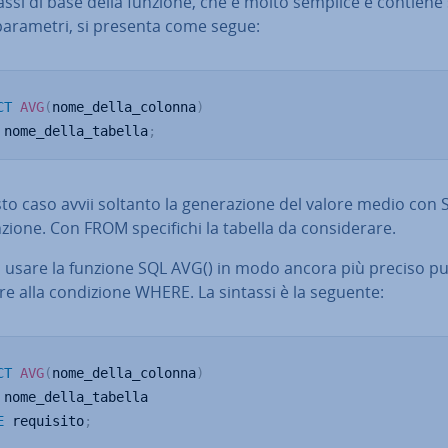
assi di base della funzione, che è molto semplice e contiene
parametri, si presenta come segue:
CT
AVG
(
nome_della_colonna
)
 nome_della_tabella
;
to caso avvii soltanto la ge­ne­ra­zio­ne del valore medio con
zione. Con FROM spe­ci­fi­chi la tabella da con­si­de­ra­re.
i usare la funzione SQL AVG() in modo ancora più preciso pu
re alla con­di­zio­ne WHERE. La sintassi è la seguente:
CT
AVG
(
nome_della_colonna
)
E
 requisito
;