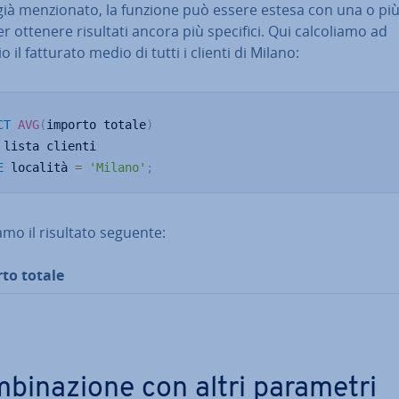
à men­zio­na­to, la funzione può essere estesa con una o più
per ottenere risultati ancora più specifici. Qui cal­co­lia­mo ad
 il fatturato medio di tutti i clienti di Milano:
CT
AVG
(
importo totale
)
E
 località 
=
'Milano'
;
mo il risultato seguente:
to totale
bi­na­zio­ne con altri parametri