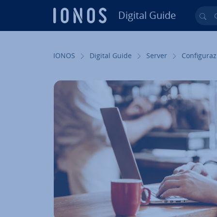
Digital Guide
Cer
Vai al contenuto prin­ci­pa­le
IONOS
Digital Guide
Server
Con­fi­gu­ra­