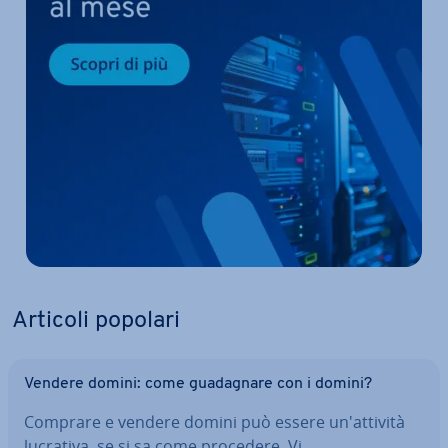
Articoli popolari
Vendere domini: come gua­da­gna­re con i domini?
Comprare e vendere domini può essere un'at­ti­vi­tà
lucrativa, se si sa come procedere. Vi…