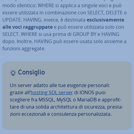
modo identico: WHERE si applica a singole voci e può
essere uti­liz­za­ta in com­bi­na­zio­ne con SELECT, DELETE o
UPDATE. HAVING, invece, è destinata
esclu­si­va­men­te
alle voci rag­grup­pa­te
e può essere uti­liz­za­ta solo con
SELECT. WHERE si usa prima di GROUP BY e HAVING
dopo. Inoltre, HAVING può essere usata solo assieme a
funzioni aggregate.
Consiglio
Un server adatto alle tue esigenze personali:
grazie all’
hosting SQL server
di IONOS puoi
scegliere fra MSSQL, MySQL o MariaDB e ap­pro­fit­
ta­re di una solida ar­chi­tet­tu­ra di sicurezza, pre­sta­
zio­ni ec­ce­zio­na­li e con­su­len­za per­so­na­liz­za­ta.