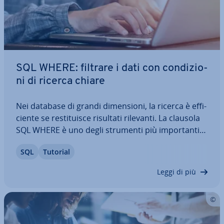
SQL WHERE: filtrare i dati con con­di­zio­
ni di ricerca chiare
Nei database di grandi di­men­sio­ni, la ricerca è ef­fi­
cien­te se re­sti­tui­sce risultati rilevanti. La clausola
SQL WHERE è uno degli strumenti più im­por­tan­ti
in SQL per re­sti­tui­re solo i risultati che cor­ri­spon­
SQL
Tutorial
do­no ai criteri di ricerca. Nella clausola WHERE
indichi i record da…
Leggi di più