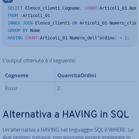
SELECT
 Elenco_clienti
.
Cognome
,
COUNT
(
Articoli_01
.
Num
FROM
(
INNER
JOIN
 Elenco_clienti 
ON
 Articoli_01
.
Numero_clie
GROUP
BY
HAVING
COUNT
(
Articoli_01
.
Numero_dell’ordine
)
>
1
;
L’output ottenuto è il seguente:
Cognome
Quan­ti­tàOr­di­ni
Rossi
2
Al­ter­na­ti­va a HAVING in SQL
Un’al­ter­na­ti­va a HAVING nel lin­guag­gio SQL è WHERE. Le
due opzioni, tuttavia, non possono essere impiegate in