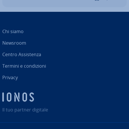
Chi siamo
Newsroom
Centro As­si­sten­za
Termini e con­di­zio­ni
Privacy
Il tuo partner digitale