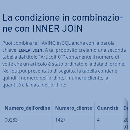
La con­di­zio­ne in com­bi­na­zio­
ne con INNER JOIN
Puoi combinare HAVING in SQL anche con la parola
chiave
. A tal proposito creiamo una seconda
INNER JOIN
tabella dal titolo “Articoli_01” con­te­nen­te il numero di
volte che un articolo è stato ordinato e la data di ordine.
Nell’output pre­sen­ta­to di seguito, la tabella contiene
quindi il numero dell’ordine, il numero cliente, la
quantità e la data dell’ordine:
Numero_dell’ordine
Numero_cliente
Quantità
Da
00283
1427
4
20
01