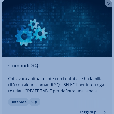
Comandi SQL
Chi lavora abi­tual­men­te con i database ha fa­mi­lia­
ri­tà con alcuni comandi SQL: SELECT per in­ter­ro­ga­
re i dati, CREATE TABLE per definire una tabella,
INSERT INTO per inserire record. Ma esiste una
Database
SQL
mol­ti­tu­di­ne di altri comandi SQL. Ciò è dovuto al
fatto che SQL è in­so­li­ta­men­te…
Leggi di più