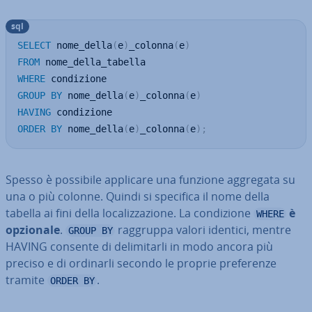
sql
SELECT
 nome_della
(
e
)
_colonna
(
e
)
FROM
WHERE
GROUP
BY
 nome_della
(
e
)
_colonna
(
e
)
HAVING
ORDER
BY
 nome_della
(
e
)
_colonna
(
e
)
;
Spesso è possibile applicare una funzione aggregata su
una o più colonne. Quindi si specifica il nome della
tabella ai fini della lo­ca­liz­za­zio­ne. La con­di­zio­ne
è
WHERE
opzionale
.
raggruppa valori identici, mentre
GROUP BY
HAVING consente di de­li­mi­tar­li in modo ancora più
preciso e di ordinarli secondo le proprie pre­fe­ren­ze
tramite
.
ORDER BY