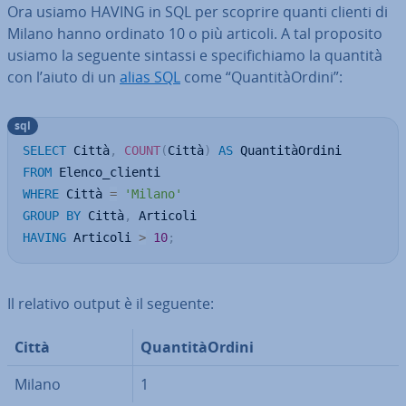
Ora usiamo HAVING in SQL per scoprire quanti clienti di
Milano hanno ordinato 10 o più articoli. A tal proposito
usiamo la seguente sintassi e spe­ci­fi­chia­mo la quantità
con l’aiuto di un
alias SQL
come “Quan­ti­tàOr­di­ni”:
sql
SELECT
 Città
,
COUNT
(
Città
)
AS
FROM
WHERE
 Città 
=
'Milano'
GROUP
BY
 Città
,
HAVING
 Articoli 
>
10
;
Il relativo output è il seguente:
Città
Quan­ti­tàOr­di­ni
Milano
1