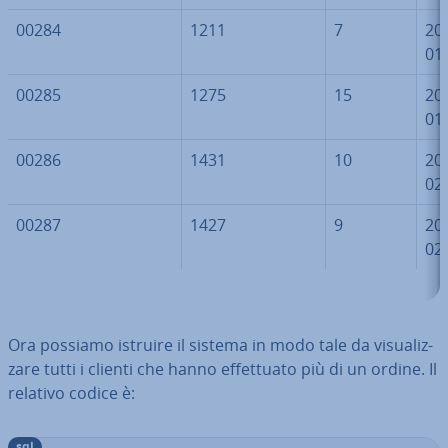
00284
1211
7
20
01
00285
1275
15
20
01
00286
1431
10
20
02
00287
1427
9
20
02
Ora possiamo istruire il sistema in modo tale da vi­sua­liz­
za­re tutti i clienti che hanno ef­fet­tua­to più di un ordine. Il
relativo codice è:
sql