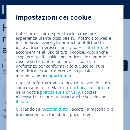
Digital Guide
Impostazioni dei cookie
Vai al contenuto prin­ci­pa­le
HAVING in SQL: come filtrare
Utilizziamo i cookie per offrirti la migliore
risultati sulla base di funzioni
esperienza utente possibile sul nostro sito web e
per personalizzare gli annunci pubblicitari in
base ai tuoi interessi. Fai clic su
Accetta tutto
per
aggregate
acconsentire all'uso di tutti i cookie. Puoi anche
scegliere quali cookie consentire selezionando le
La redazione di IONOS
caselle sottostanti e facendo clic su Invia
Condividi via Facebook
Condividi via Twitter
Condividi via Li
25 feb 2025
preferenze per confermare le tue scelte. Puoi
modificare le tue preferenze in qualsiasi
4 mins
momento nelle
impostazioni
.
Ulteriori informazioni sul nostro utilizzo dei cookie
sono disponibili nella nostra
politica sui cookie
e
Indice
nella nostra
politica sulla privacy
. I cookie
necessari verranno utilizzati anche se selezioni
Rifiuta
.
HAVING in SQL è una con­di­zio­ne che può essere
applicata a valori già rag­grup­pa­ti. Si usa con funzioni
Cliccando su "
Accetta tutto
", accetti la raccolta e la
trasmissione dei tuoi dati a paesi terzi.
aggregate e serve a re­strin­ge­re ul­te­rior­men­te i risultati.