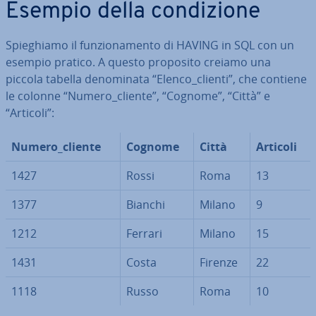
Esempio della con­di­zio­ne
Spie­ghia­mo il fun­zio­na­men­to di HAVING in SQL con un
esempio pratico. A questo proposito creiamo una
piccola tabella de­no­mi­na­ta “Elenco_clienti”, che contiene
le colonne “Numero_cliente”, “Cognome”, “Città” e
“Articoli”:
Numero_cliente
Cognome
Città
Articoli
1427
Rossi
Roma
13
1377
Bianchi
Milano
9
1212
Ferrari
Milano
15
1431
Costa
Firenze
22
1118
Russo
Roma
10