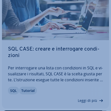
SQL CASE: creare e in­ter­ro­ga­re con­di­
zio­ni
Per in­ter­ro­ga­re una lista con con­di­zio­ni in SQL e vi­
sua­liz­za­re i risultati, SQL CASE è la scelta giusta per
te. L’istru­zio­ne esegue tutte le con­di­zio­ni inserite e
re­sti­tui­sce risultati a seconda se i requisiti sono
SQL
Tutorial
sod­di­sfat­ti oppure no. Ti spie­ghia­mo come
funziona SQL CASE e te…
Leggi di più