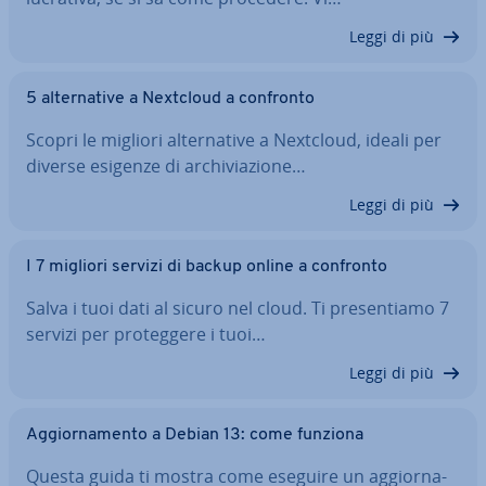
Leggi di più
5 al­ter­na­ti­ve a Nextcloud a confronto
Scopri le migliori al­ter­na­ti­ve a Nextcloud, ideali per
diverse esigenze di ar­chi­via­zio­ne…
Leggi di più
I 7 migliori servizi di backup online a confronto
Salva i tuoi dati al sicuro nel cloud. Ti pre­sen­tia­mo 7
servizi per pro­teg­ge­re i tuoi…
Leggi di più
Ag­gior­na­men­to a Debian 13: come funziona
Questa guida ti mostra come eseguire un ag­gior­na­