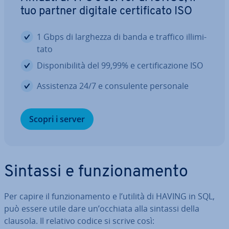
tuo partner digitale cer­ti­fi­ca­to ISO
1 Gbps di larghezza di banda e traffico il­li­mi­
ta­to
Di­spo­ni­bi­li­tà del 99,99% e cer­ti­fi­ca­zio­ne ISO
As­si­sten­za 24/7 e con­su­len­te personale
Scopri i server
Sintassi e fun­zio­na­men­to
Per capire il fun­zio­na­men­to e l’utilità di HAVING in SQL,
può essere utile dare un’occhiata alla sintassi della
clausola. Il relativo codice si scrive così: