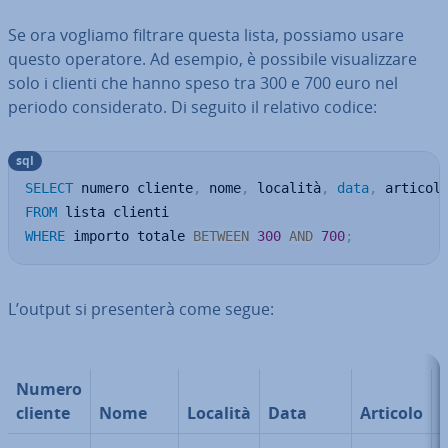
Se ora vogliamo filtrare questa lista, possiamo usare
questo operatore. Ad esempio, è possibile vi­sua­liz­za­re
solo i clienti che hanno speso tra 300 e 700 euro nel
periodo con­si­de­ra­to. Di seguito il relativo codice:
sql
SELECT
 numero cliente
,
 nome
,
 località
,
data
,
 articol
FROM
WHERE
 importo totale 
BETWEEN
300
AND
700
;
L’output si pre­sen­te­rà come segue:
Numero
cliente
Nome
Località
Data
Articolo
t