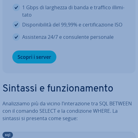
1 Gbps di larghezza di banda e traffico il­li­mi­
ta­to
Di­spo­ni­bi­li­tà del 99,99% e cer­ti­fi­ca­zio­ne ISO
As­si­sten­za 24/7 e con­su­len­te personale
Scopri i server
Sintassi e fun­zio­na­men­to
Ana­liz­zia­mo più da vicino l’in­te­ra­zio­ne tra SQL BETWEEN
con il comando SELECT e la con­di­zio­ne WHERE. La
sintassi si presenta come segue:
sql