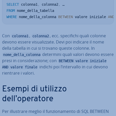
SELECT
 colonna1
,
 colonna2
,
FROM
WHERE
 nome_della_colonna 
BETWEEN
 valore iniziale 
AND
Con
,
, ecc. spe­ci­fi­chi quali colonne
colonna1
colonna2
devono essere vi­sua­liz­za­te. Devi poi indicare il nome
della tabella in cui si trovano queste colonne. In
determini quali valori devono essere
nome_della_colonna
presi in con­si­de­ra­zio­ne; con
BETWEEN valore iniziale
indichi poi l’in­ter­val­lo in cui devono
AND valore finale
rientrare i valori.
Esempi di utilizzo
dell’operatore
Per il­lu­stra­re meglio il fun­zio­na­men­to di SQL BETWEEN