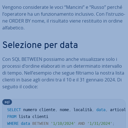
Vengono con­si­de­ra­te le voci “Mancini” e “Russo” perché
l’operatore ha un fun­zio­na­men­to inclusivo. Con l’istru­zio­
ne ORDER BY nome, il risultato viene re­sti­tui­to in ordine
al­fa­be­ti­co.
Selezione per data
Con SQL BETWEEN possiamo anche vi­sua­liz­za­re solo i
processi d’ordine elaborati in un de­ter­mi­na­to in­ter­val­lo
di tempo. Nell’esempio che segue filtriamo la nostra lista
clienti in base agli ordini tra il 10 e il 31 gennaio 2024. Di
seguito il codice:
sql
SELECT
 numero cliente
,
 nome
,
 località
,
data
,
 articol
FROM
WHERE
data
BETWEEN
'1/10/2024'
AND
'1/31/2024'
;