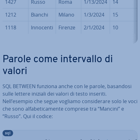
1427
Russo
Roma
1/13/2024
14
1212
Bianchi
Milano
1/3/2024
15
1118
Innocenti
Firenze
2/1/2024
10
Parole come in­ter­val­lo di
valori
SQL BETWEEN funziona anche con le parole, basandosi
sulle lettere iniziali dei valori di testo inseriti.
Nell’esempio che segue vogliamo con­si­de­ra­re solo le voci
che sono al­fa­be­ti­ca­men­te comprese tra “Mancini” e
“Russo”. Qui il codice:
sql