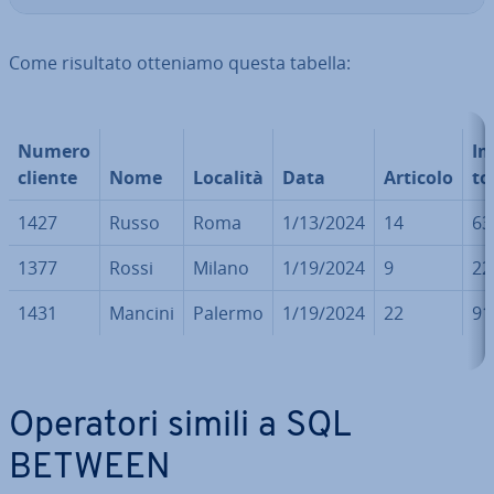
Come risultato otteniamo questa tabella:
Numero
Im
cliente
Nome
Località
Data
Articolo
to
1427
Russo
Roma
1/13/2024
14
63
1377
Rossi
Milano
1/19/2024
9
22
1431
Mancini
Palermo
1/19/2024
22
91
Operatori simili a SQL
BETWEEN