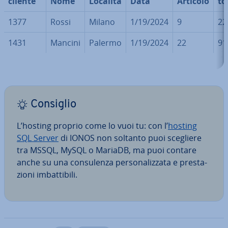
cliente
Nome
Località
Data
Articolo
to
1377
Rossi
Milano
1/19/2024
9
22
1431
Mancini
Palermo
1/19/2024
22
91
Consiglio
L’hosting proprio come lo vuoi tu: con l’
hosting
SQL Server
di IONOS non soltanto puoi scegliere
tra MSSQL, MySQL o MariaDB, ma puoi contare
anche su una con­su­len­za per­so­na­liz­za­ta e pre­sta­
zio­ni im­bat­ti­bi­li.