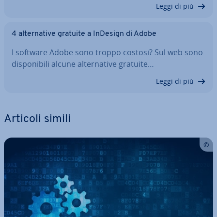
Leggi di più
4 al­ter­na­ti­ve gratuite a InDesign di Adobe
I software Adobe sono troppo costosi? Sul web sono
di­spo­ni­bi­li alcune al­ter­na­ti­ve gratuite…
Leggi di più
Articoli simili