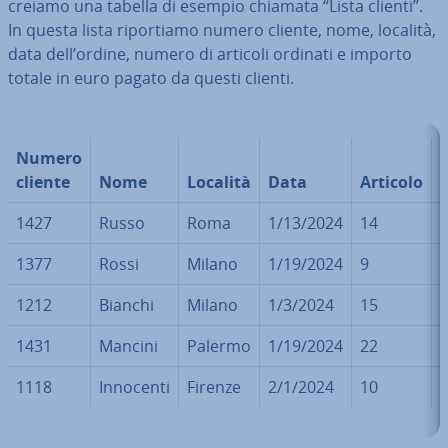
creiamo una tabella di esempio chiamata “Lista clienti”.
In questa lista ri­por­tia­mo numero cliente, nome, località,
data dell’ordine, numero di articoli ordinati e importo
totale in euro pagato da questi clienti.
Numero
cliente
Nome
Località
Data
Articolo
t
1427
Russo
Roma
1/13/2024
14
1377
Rossi
Milano
1/19/2024
9
1212
Bianchi
Milano
1/3/2024
15
1431
Mancini
Palermo
1/19/2024
22
1118
Innocenti
Firenze
2/1/2024
10