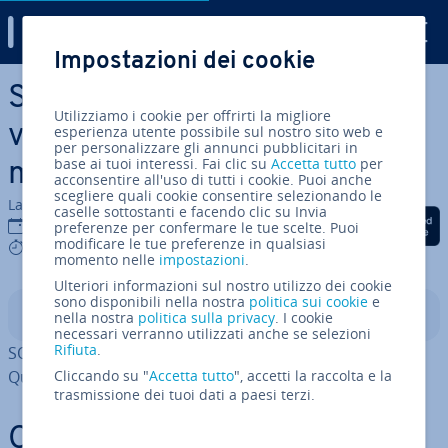
Digital Guide
Impostazioni dei cookie
Vai al contenuto prin­ci­pa­le
SQL BETWEEN: per trovare
Utilizziamo i cookie per offrirti la migliore
valori all’interno di un de­ter­
esperienza utente possibile sul nostro sito web e
per personalizzare gli annunci pubblicitari in
base ai tuoi interessi. Fai clic su
Accetta tutto
per
mi­na­to in­ter­val­lo
acconsentire all'uso di tutti i cookie. Puoi anche
scegliere quali cookie consentire selezionando le
La redazione di IONOS
caselle sottostanti e facendo clic su Invia
Condividi via Facebook
Condividi via Twitter
Condividi via Li
16 gen 2025
preferenze per confermare le tue scelte. Puoi
modificare le tue preferenze in qualsiasi
4 mins
momento nelle
impostazioni
.
Ulteriori informazioni sul nostro utilizzo dei cookie
sono disponibili nella nostra
politica sui cookie
e
Indice
nella nostra
politica sulla privacy
. I cookie
necessari verranno utilizzati anche se selezioni
Rifiuta
.
SQL BETWEEN è usato per definire un campo di valori.
Questo operatore funziona con numeri, dati e testi.
Cliccando su "
Accetta tutto
", accetti la raccolta e la
trasmissione dei tuoi dati a paesi terzi.
Cos’è SQL BETWEEN?