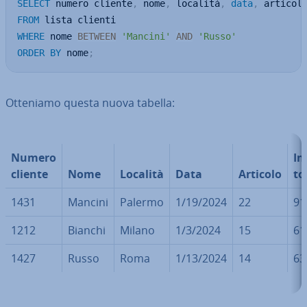
SELECT
 numero cliente
,
 nome
,
 località
,
data
,
 articol
FROM
WHERE
 nome 
BETWEEN
'Mancini'
AND
'Russo'
ORDER
BY
 nome
;
Otteniamo questa nuova tabella:
Numero
Im
cliente
Nome
Località
Data
Articolo
to
1431
Mancini
Palermo
1/19/2024
22
91
1212
Bianchi
Milano
1/3/2024
15
61
1427
Russo
Roma
1/13/2024
14
63