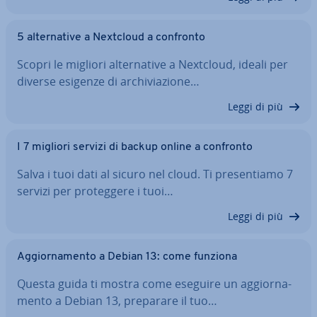
5 al­ter­na­ti­ve a Nextcloud a confronto
Scopri le migliori al­ter­na­ti­ve a Nextcloud, ideali per
diverse esigenze di ar­chi­via­zio­ne…
Leggi di più
I 7 migliori servizi di backup online a confronto
Salva i tuoi dati al sicuro nel cloud. Ti pre­sen­tia­mo 7
servizi per pro­teg­ge­re i tuoi…
Leggi di più
Ag­gior­na­men­to a Debian 13: come funziona
Questa guida ti mostra come eseguire un ag­gior­na­
men­to a Debian 13, preparare il tuo…