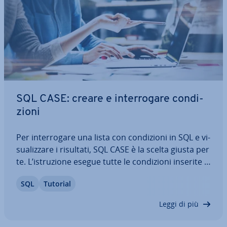
SQL CASE: creare e in­ter­ro­ga­re con­di­
zio­ni
Per in­ter­ro­ga­re una lista con con­di­zio­ni in SQL e vi­
sua­liz­za­re i risultati, SQL CASE è la scelta giusta per
te. L’istru­zio­ne esegue tutte le con­di­zio­ni inserite e
re­sti­tui­sce risultati a seconda se i requisiti sono
SQL
Tutorial
sod­di­sfat­ti oppure no. Ti spie­ghia­mo come
funziona SQL CASE e te…
Leggi di più