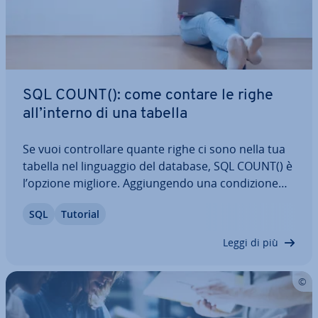
SQL COUNT(): come contare le righe
all’interno di una tabella
Se vuoi con­trol­la­re quante righe ci sono nella tua
tabella nel lin­guag­gio del database, SQL COUNT() è
l’opzione migliore. Ag­giun­gen­do una con­di­zio­ne
WHERE, questa preziosa funzione ti consente di
SQL
Tutorial
spe­ci­fi­ca­re ul­te­rior­men­te la tua richiesta di ricerca.
In questo articolo ti…
Leggi di più