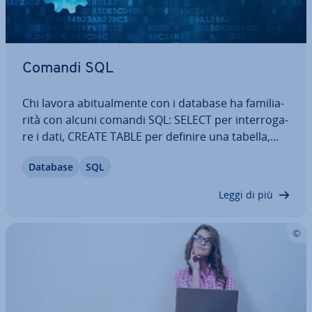
Comandi SQL
Chi lavora abi­tual­men­te con i database ha fa­mi­lia­
ri­tà con alcuni comandi SQL: SELECT per in­ter­ro­ga­
re i dati, CREATE TABLE per definire una tabella,
INSERT INTO per inserire record. Ma esiste una
Database
SQL
mol­ti­tu­di­ne di altri comandi SQL. Ciò è dovuto al
fatto che SQL è in­so­li­ta­men­te…
Leggi di più