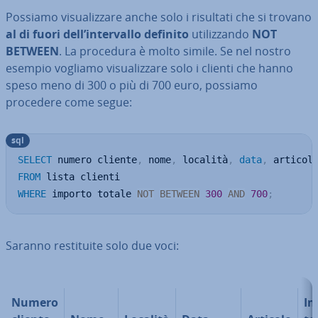
Possiamo vi­sua­liz­za­re anche solo i risultati che si trovano
al di fuori dell’in­ter­val­lo definito
uti­liz­zan­do
NOT
BETWEEN
. La procedura è molto simile. Se nel nostro
esempio vogliamo vi­sua­liz­za­re solo i clienti che hanno
speso meno di 300 o più di 700 euro, possiamo
procedere come segue:
sql
SELECT
 numero cliente
,
 nome
,
 località
,
data
,
 articol
FROM
WHERE
 importo totale 
NOT
BETWEEN
300
AND
700
;
Saranno re­sti­tui­te solo due voci:
Numero
Im