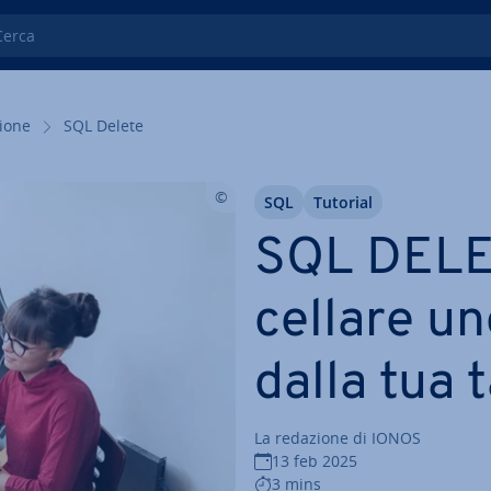
ca
zio­ne
SQL Delete
SQL
Tutorial
SQL DELE
cel­la­re u
dalla tua 
La redazione di IONOS
13 feb 2025
3 mins