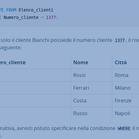
TE
FROM
E
 Numero_cliente 
=
1377
;
solo il cliente Bianchi possiede il numero cliente
, il ri
1377
 seguente:
ro_cliente
Nome
Città
Rossi
Roma
Ferrari
Milano
Costa
Firenze
Russo
Napoli
r­na­ti­va, avresti potuto spe­ci­fi­ca­re nella con­di­zio­ne
il
WHERE
.