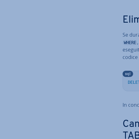
Eli
Se dura
WHERE
eseguit
codice
sql
DELE
In con­
Can­
TA