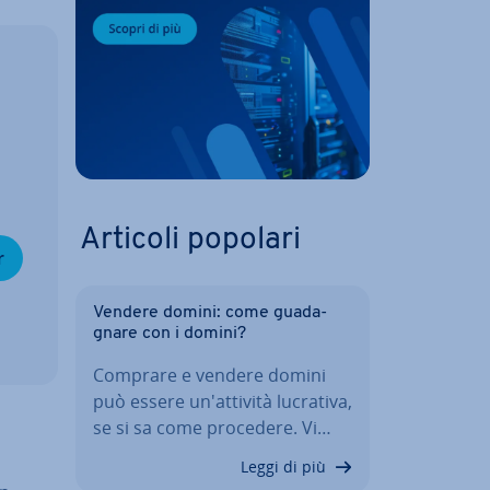
Articoli popolari
r
Vendere domini: come gua­da­
gna­re con i domini?
Comprare e vendere domini
può essere un'at­ti­vi­tà lucrativa,
se si sa come procedere. Vi…
Leggi di più