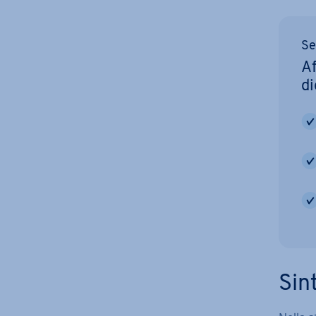
Se
Af
di
Sint