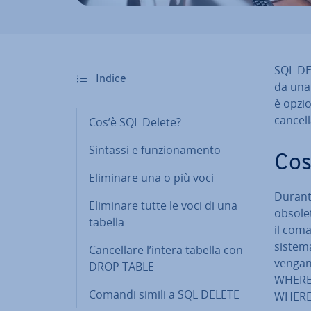
SQL DEL
Indice
da una 
è opzio
can­cel­l
Cos’è SQL Delete?
Sintassi e fun­zio­na­men­to
Cos
Eliminare una o più voci
Durante
Eliminare tutte le voci di una
obsolet
tabella
il com
sistema
Can­cel­la­re l’intera tabella con
vengano 
DROP TABLE
WHERE. 
Comandi simili a SQL DELETE
WHERE, 