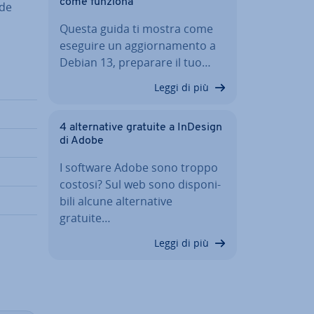
come funziona
ude
Questa guida ti mostra come
eseguire un ag­gior­na­men­to a
Debian 13, preparare il tuo…
Leggi di più
4 al­ter­na­ti­ve gratuite a InDesign
di Adobe
I software Adobe sono troppo
costosi? Sul web sono di­spo­ni­
bi­li alcune al­ter­na­ti­ve
gratuite…
Leggi di più