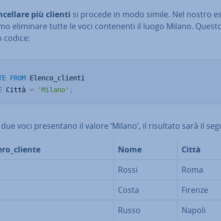
­cel­la­re più clienti
si procede in modo simile. Nel nostro 
o eliminare tutte le voci con­te­nen­ti il luogo Milano. Questo
o codice:
TE
FROM
E
 Città 
=
'Milano'
;
due voci pre­sen­ta­no il valore ‘Milano’, il risultato sarà il se
ro_cliente
Nome
Città
Rossi
Roma
Costa
Firenze
Russo
Napoli