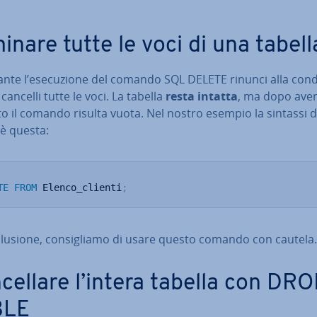
minare tutte le voci di una tabell
nte l’ese­cu­zio­ne del comando SQL DELETE rinunci alla con­di
, cancelli tutte le voci. La tabella
resta intatta
, ma dopo ave
o il comando risulta vuota. Nel nostro esempio la sintassi d
 è questa:
TE
FROM
 Elenco_clienti
;
clu­sio­ne, con­si­glia­mo di usare questo comando con cautela.
cel­la­re l’intera tabella con DR
BLE