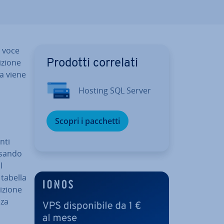
a voce
zio­ne
Prodotti correlati
la viene
Hosting SQL Server
Scopri i pacchetti
nti
 Usando
l
 tabella
­zio­ne
nza