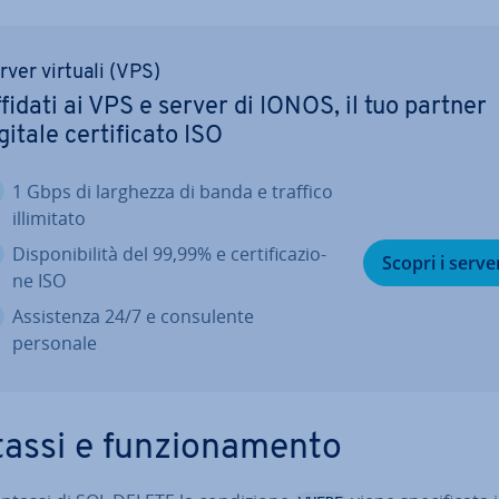
rver virtuali (VPS)
fidati ai VPS e server di IONOS, il tuo partner
gitale cer­ti­fi­ca­to ISO
1 Gbps di larghezza di banda e traffico
il­li­mi­ta­to
Di­spo­ni­bi­li­tà del 99,99% e cer­ti­fi­ca­zio­
Scopri i serve
ne ISO
As­si­sten­za 24/7 e con­su­len­te
personale
assi e fun­zio­na­men­to