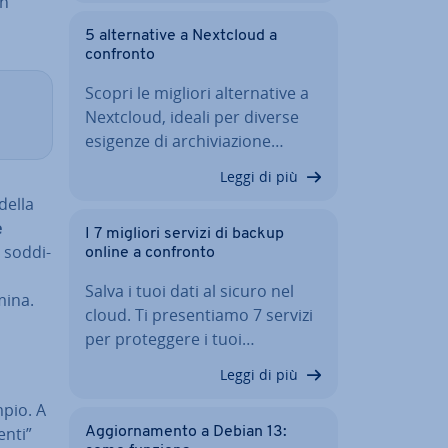
in
5 al­ter­na­ti­ve a Nextcloud a
confronto
Scopri le migliori al­ter­na­ti­ve a
Nextcloud, ideali per diverse
esigenze di ar­chi­via­zio­ne…
Leggi di più
della
è
I 7 migliori servizi di backup
 sod­di­
online a confronto
Salva i tuoi dati al sicuro nel
imina.
cloud. Ti pre­sen­tia­mo 7 servizi
per pro­teg­ge­re i tuoi…
Leggi di più
pio. A
enti”
Ag­gior­na­men­to a Debian 13: