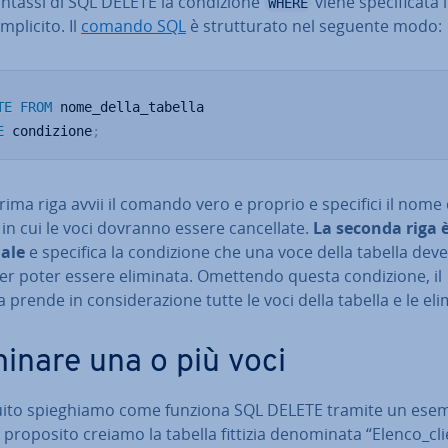
intassi di SQL DELETE la con­di­zio­ne
viene spe­ci­fi­ca­ta 
WHERE
plicito. Il
comando SQL
è strut­tu­ra­to nel seguente modo:
TE
FROM
E
 condizione
;
rima riga avvii il comando vero e proprio e specifici il nome 
 in cui le voci dovranno essere can­cel­la­te.
La seconda riga 
ale
e specifica la con­di­zio­ne che una voce della tabella deve
per poter essere eliminata. Omettendo questa con­di­zio­ne, il
 prende in con­si­de­ra­zio­ne tutte le voci della tabella e le el
minare una o più voci
uito spie­ghia­mo come funziona SQL DELETE tramite un esem
proposito creiamo la tabella fittizia de­no­mi­na­ta “Elenco_cli