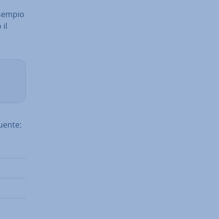
esempio
 il
guente: