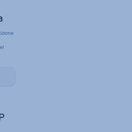
a
­zio­ne
r
el
OP