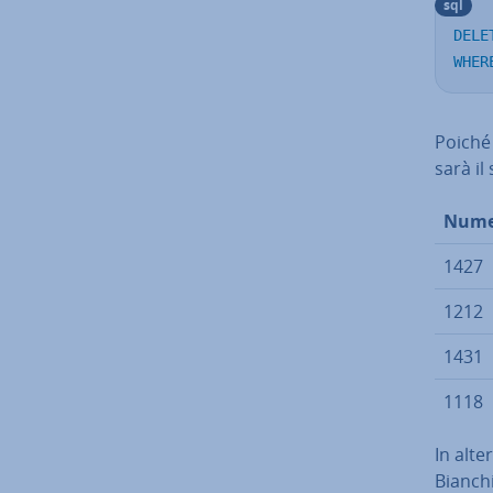
sql
DELE
WHER
Poiché 
sarà il
Nume
1427
1212
1431
1118
In al­te
Bianchi