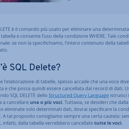
ETE è il comando più usato per eliminare una de­ter­mi­na­t
tabella e consente l’uso della con­di­zio­ne WHERE. Tale con­di­
nale: se non la spe­ci­fi­chia­mo, l’intero contenuto della tabel
a­to.
’è SQL Delete?
 l’ela­bo­ra­zio­ne di tabelle, spesso accade che una voce dive
a e che possa quindi essere can­cel­la­ta dal record di dati.
ando SQL DELETE dello
Struc­tu­red Query Language
istruisci i
 a can­cel­la­re
una o più voci
. Tuttavia, se desideri che dalla
eliminate solo de­ter­mi­na­ti dati, dovrai spe­ci­fi­ca­re la con­di
A tal proposito con­si­glia­mo sempre una certa cautela: se
infatti, dalla tabella ver­reb­be­ro can­cel­la­te
tutte le voci
.