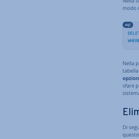
Nella s
modo im
sql
DELE
WHER
Nella p
tabella
opzion
sfa­re 
sistema
Eli
Di seg
questo 