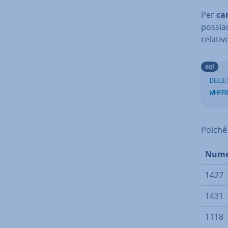
Per
can
possiam
relativ
sql
DELE
WHER
Poiché 
Nume
1427
1431
1118