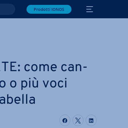
Prodotti IONOS
TE: come can­
no o più voci
tabella
Condividi via Faceboo
Condividi via Twi
Condividi vi