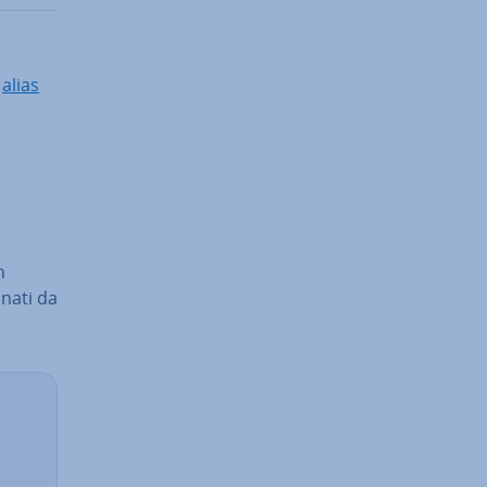
i
alias
n
dinati da