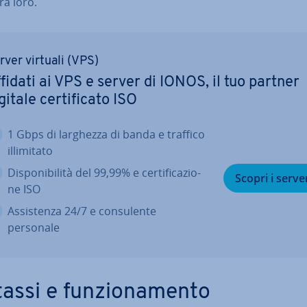
tra loro.
rver virtuali (VPS)
fidati ai VPS e server di IONOS, il tuo partner
gitale cer­ti­fi­ca­to ISO
1 Gbps di larghezza di banda e traffico
il­li­mi­ta­to
Di­spo­ni­bi­li­tà del 99,99% e cer­ti­fi­ca­zio­
Scopri i serve
ne ISO
As­si­sten­za 24/7 e con­su­len­te
personale
assi e fun­zio­na­men­to