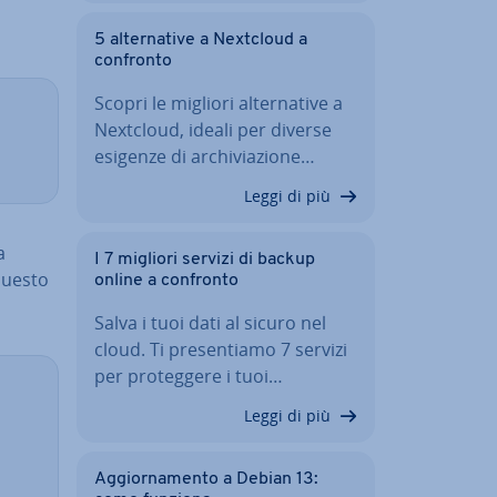
5 al­ter­na­ti­ve a Nextcloud a
confronto
Scopri le migliori al­ter­na­ti­ve a
Nextcloud, ideali per diverse
esigenze di ar­chi­via­zio­ne…
Leggi di più
a
I 7 migliori servizi di backup
 questo
online a confronto
Salva i tuoi dati al sicuro nel
cloud. Ti pre­sen­tia­mo 7 servizi
per pro­teg­ge­re i tuoi…
Leggi di più
Ag­gior­na­men­to a Debian 13: