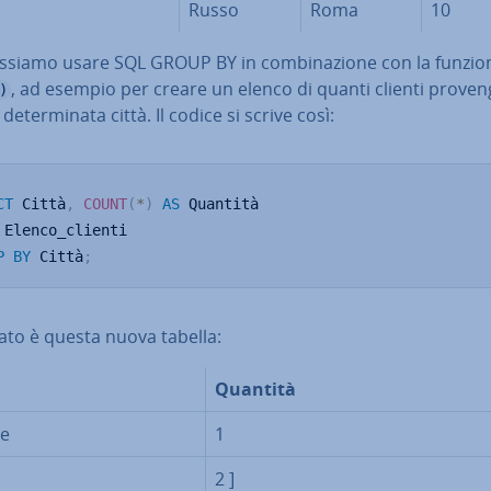
Russo
Roma
10
ssiamo usare SQL GROUP BY in com­bi­na­zio­ne con la funzio
, ad esempio per creare un elenco di quanti clienti pro­ven­
)
e­ter­mi­na­ta città. Il codice si scrive così:
CT
 Città
,
COUNT
(
*
)
AS
P
BY
 Città
;
ltato è questa nuova tabella:
Quantità
ze
1
2 ]