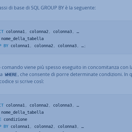
assi di base di SQL GROUP BY è la seguente:
CT
 colonna1
,
 colonna2
,
 colonna3
,
P
BY
 colonna1
,
 colonna2
,
 colonna3
,
 …
;
comando viene più spesso eseguito in con­co­mi­tan­za con l
la
, che consente di porre de­ter­mi­na­te con­di­zio­ni. In
WHERE
 codice si scrive così:
CT
 colonna1
,
 colonna2
,
 colonna3
,
E
P
BY
 colonna1
,
 colonna2
,
 colonna3
,