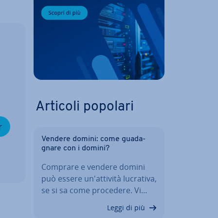
Articoli popolari
r
Vendere domini: come gua­da­
gna­re con i domini?
Comprare e vendere domini
può essere un'at­ti­vi­tà lucrativa,
se si sa come procedere. Vi…
Leggi di più