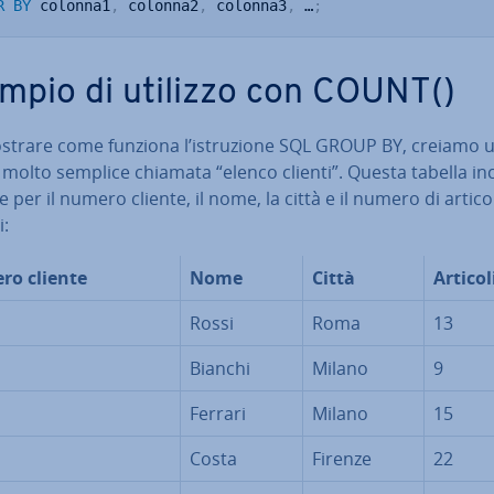
R
BY
 colonna1
,
 colonna2
,
 colonna3
,
 …
;
mpio di utilizzo con COUNT()
strare come funziona l’istru­zio­ne SQL GROUP BY, creiamo 
 molto semplice chiamata “elenco clienti”. Questa tabella in
 per il numero cliente, il nome, la città e il numero di articol
i:
o cliente
Nome
Città
Articol
Rossi
Roma
13
Bianchi
Milano
9
Ferrari
Milano
15
Costa
Firenze
22