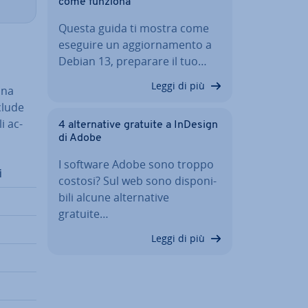
come funziona
Questa guida ti mostra come
eseguire un ag­gior­na­men­to a
Debian 13, preparare il tuo…
Leggi di più
una
clude
i ac­
4 al­ter­na­ti­ve gratuite a InDesign
di Adobe
I software Adobe sono troppo
i
costosi? Sul web sono di­spo­ni­
bi­li alcune al­ter­na­ti­ve
gratuite…
Leggi di più