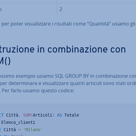
o
2
 per poter vi­sua­liz­za­re i risultati come “Quantità” usiamo gl
tru­zio­ne in com­bi­na­zio­ne con
M()
ossimo esempio usiamo SQL GROUP BY in com­bi­na­zio­ne co
per de­ter­mi­na­re e vi­sua­liz­za­re quanti articoli sono stati or
. Per farlo usiamo questo codice:
CT
 Città
,
SUM
(
Articoli
)
AS
E
 Città 
=
'Milano'