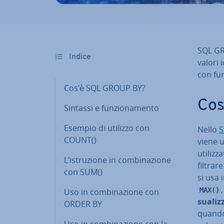
SQL GRO
Indice
valori i
con fun
Cos’è SQL GROUP BY?
Cos
Sintassi e fun­zio­na­men­to
Esempio di utilizzo con
Nello
S
COUNT()
viene u
uti­liz­
L’istru­zio­ne in com­bi­na­zio­ne
filtrar
con SUM()
si usa 
MAX()
Uso in com­bi­na­zio­ne con
sua­liz
ORDER BY
quando 
Uso in com­bi­na­zio­ne con la