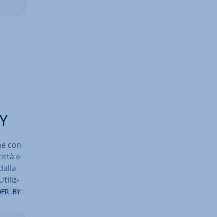
BY
ne con
città e
dalla
i­liz­
:
DER BY