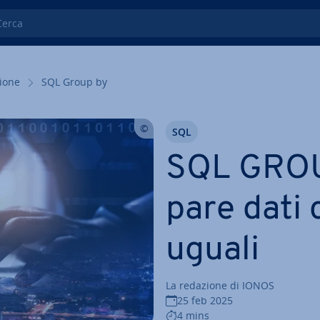
ca
zio­ne
SQL Group by
SQL
SQL GROUP
pa­re dati
uguali
La redazione di IONOS
25 feb 2025
4 mins