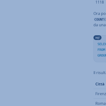
1118
Ora po
COUNT(
da una d
sql
SELE
FROM
GROU
Il risu
Città
Firen
Roma