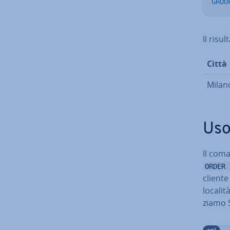
GROU
Il risu
Città
Milan
Uso
Il com
ORDER 
cliente
localit
zia­mo 