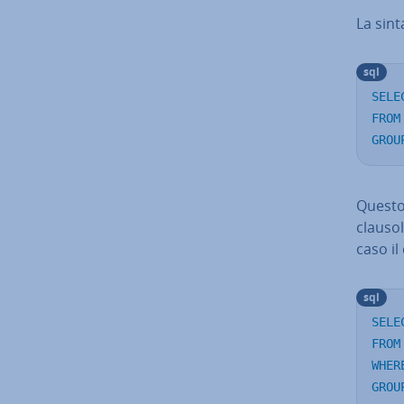
La sint
sql
SELE
FROM
GROU
Questo 
clauso
caso il
sql
SELE
FROM
WHER
GROU