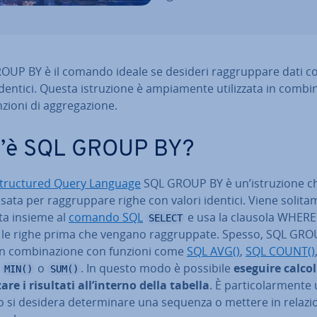
UP BY è il comando ideale se desideri rag­grup­pa­re dati c
dentici. Questa istru­zio­ne è am­pia­men­te uti­liz­za­ta in com­bi­
zioni di ag­gre­ga­zio­ne.
’è SQL GROUP BY?
truc­tu­red Query Language
SQL GROUP BY è un’istru­zio­ne c
sata per rag­grup­pa­re righe con valori identici. Viene so­li­ta­
za­ta insieme al
comando SQL
e usa la clausola WHERE
SELECT
e le righe prima che vengano rag­grup­pa­te. Spesso, SQL GR
in com­bi­na­zio­ne con funzioni come
SQL AVG()
,
SQL COUNT()
,
o
. In questo modo è possibile
eseguire calcoli
MIN()
SUM()
­za­re i risultati all’interno della tabella
. È par­ti­co­lar­men­te 
si desidera de­ter­mi­na­re una sequenza o mettere in relazi