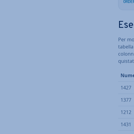
ORDE
Ese
Per mo
tabella
colonne
qui­sta­t
Numer
1427
1377
1212
1431