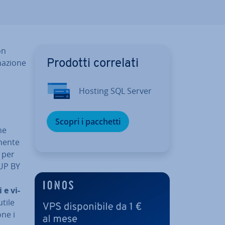
on
na­zio­ne
Prodotti correlati
Hosting SQL Server
Scopri i pacchetti
he
men­te
 per
OUP BY
,
 e vi­
utile
one i