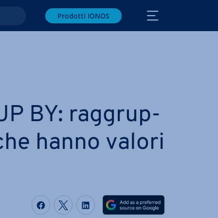
Prodotti IONOS
 BY: rag­grup­
 che hanno valori
Condividi via Facebook
Condividi via Twitter
Condividi via LinkedIN