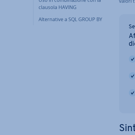
valori 
clausola HAVING
Al­ter­na­ti­ve a SQL GROUP BY
Se
Af
di
Sint