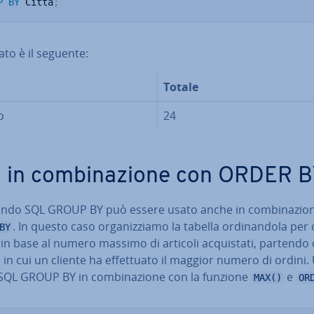
P
BY
 Città
;
ltato è il seguente:
Totale
o
24
 in com­bi­na­zio­ne con ORDER 
ando SQL GROUP BY può essere usato anche in com­bi­na­zio­
. In questo caso or­ga­niz­zia­mo la tabella or­di­nan­do­la per 
BY
 in base al numero massimo di articoli ac­qui­sta­ti, partendo 
à in cui un cliente ha ef­fet­tua­to il maggior numero di ordini. Ut
SQL GROUP BY in com­bi­na­zio­ne con la funzione
e
MAX()
OR