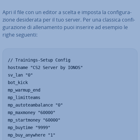
Apri il file con un editor a scelta e imposta la con­fi­gu­ra­
zio­ne de­si­de­ra­ta per il tuo server. Per una classica con­fi­
gu­ra­zio­ne di al­le­na­men­to puoi inserire ad esempio le
righe seguenti:
// Trainings-Setup Config

hostname "CS2 Server by IONOS"

sv_lan "0"

bot_kick

mp_warmup_end

mp_limitteams

mp_autoteambalance "0"

mp_maxmoney "60000"

mp_startmoney "60000"

mp_buytime "9999"

mp_buy_anywhere "1"
