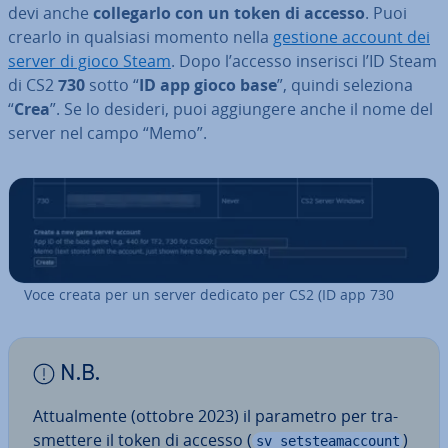
devi anche
col­le­gar­lo con un token di accesso
. Puoi
crearlo in qualsiasi momento nella
gestione account dei
server di gioco Steam
. Dopo l’accesso inserisci l’ID Steam
di CS2
730
sotto “
ID app gioco base
”, quindi seleziona
“
Crea
”. Se lo desideri, puoi ag­giun­ge­re anche il nome del
server nel campo “Memo”.
Voce creata per un server dedicato per CS2 (ID app 730
N.B.
At­tual­men­te (ottobre 2023) il parametro per tra­
smet­te­re il token di accesso (
)
sv_setsteamaccount