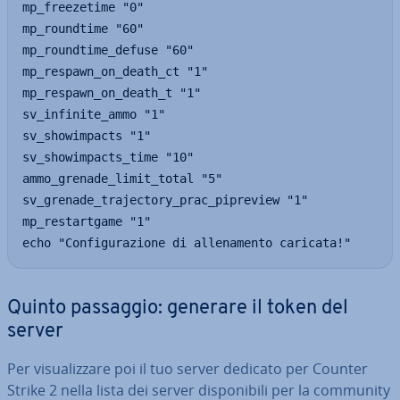
mp_freezetime "0"

mp_roundtime "60"

mp_roundtime_defuse "60"

mp_respawn_on_death_ct "1"

mp_respawn_on_death_t "1"

sv_infinite_ammo "1"

sv_showimpacts "1"

sv_showimpacts_time "10"

ammo_grenade_limit_total "5"

sv_grenade_trajectory_prac_pipreview "1"

mp_restartgame "1"

echo "Configurazione di allenamento caricata!"
Quinto passaggio: generare il token del
server
Per vi­sua­liz­za­re poi il tuo server dedicato per Counter
Strike 2 nella lista dei server di­spo­ni­bi­li per la community