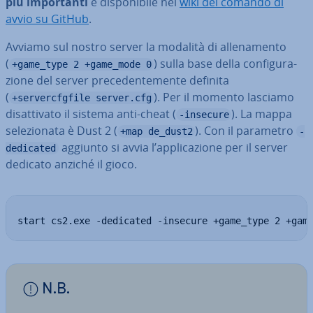
più im­por­tan­ti
è di­spo­ni­bi­le nel
wiki del comando di
avvio su GitHub
.
Avviamo sul nostro server la modalità di al­le­na­men­to
(
) sulla base della con­fi­gu­ra­
+game_type 2 +game_mode 0
zio­ne del server pre­ce­den­te­men­te definita
(
). Per il momento lasciamo
+servercfgfile server.cfg
di­sat­ti­va­to il sistema anti-cheat (
). La mappa
-insecure
se­le­zio­na­ta è Dust 2 (
). Con il parametro
+map de_dust2
-
aggiunto si avvia l’ap­pli­ca­zio­ne per il server
dedicated
dedicato anziché il gioco.
start cs2.exe -dedicated -insecure +game_type 2 +gam
N.B.