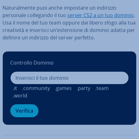
Na­tu­ral­men­te puoi anche impostare un indirizzo
personale col­le­gan­do il tuo
server CS2 a un tuo dominio
.
Usa il nome del tuo team oppure dai libero sfogo alla tua
crea­ti­vi­tà e inserisci un’esten­sio­ne di dominio adatta per
definire un indirizzo del server perfetto.
Controllo Dominio
.it
.community
.games
.party
.team
.world
Verifica