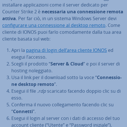
in­stal­la­re ap­pli­ca­zio­ni come il server dedicato per
Counter Strike 2 è
ne­ces­sa­ria una con­nes­sio­ne remota
attiva
. Per far ciò, in un sistema Windows Server devi
con­fi­gu­ra­re una con­nes­sio­ne al desktop remoto
. Come
cliente di IONOS puoi farlo co­mo­da­men­te dalla tua area
cliente basata sul web:
Apri la
pagina di login dell’area cliente IONOS
ed
esegui l’accesso.
Scegli il prodotto “
Server & Cloud
” e poi il server di
hosting no­leg­gia­to.
Usa il link per il download sotto la voce “
Con­nes­sio­
ne desktop remoto
”.
Esegui il file
.rdp
scaricato facendo doppio clic su di
esso.
Conferma il nuovo col­le­ga­men­to facendo clic su
“
Connetti
”.
Esegui il login al server con i dati di accesso del tuo
account cliente (“Utente” e “Password iniziale”).