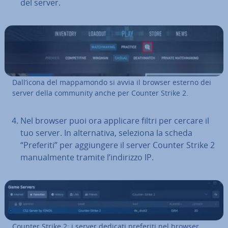
del server.
Dall’icona del map­pa­mon­do si avvia il browser esterno dei
server della community anche per Counter Strike 2.
Nel browser puoi ora applicare filtri per cercare il
tuo server. In al­ter­na­ti­va, seleziona la scheda
“Preferiti” per ag­giun­ge­re il server Counter Strike 2
ma­nual­men­te tramite l’indirizzo IP.
Counter Strike 2: i server dedicati preferiti nel browser.