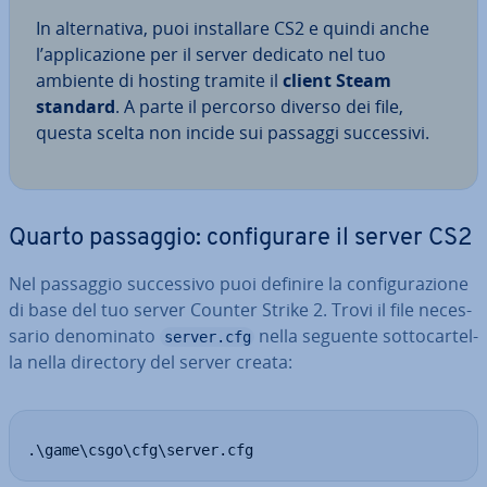
In al­ter­na­ti­va, puoi in­stal­la­re CS2 e quindi anche
l’ap­pli­ca­zio­ne per il server dedicato nel tuo
ambiente di hosting tramite il
client Steam
standard
. A parte il percorso diverso dei file,
questa scelta non incide sui passaggi suc­ces­si­vi.
Quarto passaggio: con­fi­gu­ra­re il server CS2
Nel passaggio suc­ces­si­vo puoi definire la con­fi­gu­ra­zio­ne
di base del tuo server Counter Strike 2. Trovi il file ne­ces­
sa­rio de­no­mi­na­to
nella seguente sot­to­car­tel­
server.cfg
la nella directory del server creata:
.\game\csgo\cfg\server.cfg