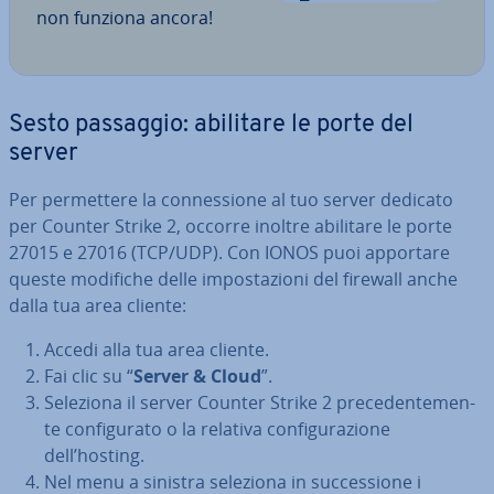
non funziona ancora!
Sesto passaggio: abilitare le porte del
server
Per per­met­te­re la con­nes­sio­ne al tuo server dedicato
per Counter Strike 2, occorre inoltre abilitare le porte
27015 e 27016 (TCP/UDP). Con IONOS puoi apportare
queste modifiche delle im­po­sta­zio­ni del firewall anche
dalla tua area cliente:
Accedi alla tua area cliente.
Fai clic su “
Server & Cloud
”.
Seleziona il server Counter Strike 2 pre­ce­den­te­men­
te con­fi­gu­ra­to o la relativa con­fi­gu­ra­zio­ne
dell’hosting.
Nel menu a sinistra seleziona in suc­ces­sio­ne i