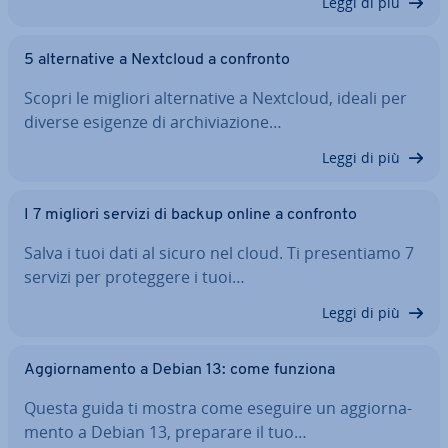
Leggi di più
5 al­ter­na­ti­ve a Nextcloud a confronto
Scopri le migliori al­ter­na­ti­ve a Nextcloud, ideali per
diverse esigenze di ar­chi­via­zio­ne…
Leggi di più
I 7 migliori servizi di backup online a confronto
Salva i tuoi dati al sicuro nel cloud. Ti pre­sen­tia­mo 7
servizi per pro­teg­ge­re i tuoi…
Leggi di più
Ag­gior­na­men­to a Debian 13: come funziona
Questa guida ti mostra come eseguire un ag­gior­na­
men­to a Debian 13, preparare il tuo…