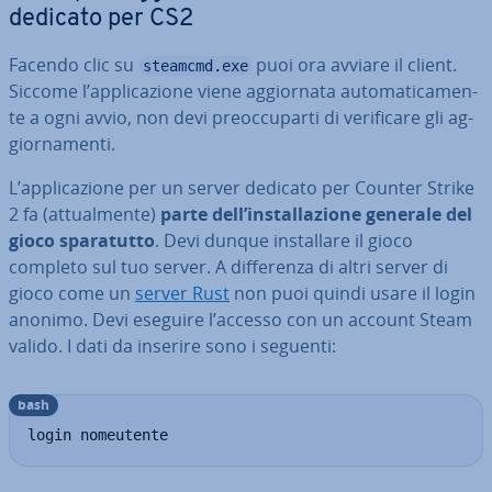
dedicato per CS2
Facendo clic su
puoi ora avviare il client.
steamcmd.exe
Siccome l’ap­pli­ca­zio­ne viene ag­gior­na­ta au­to­ma­ti­ca­men­
te a ogni avvio, non devi pre­oc­cu­par­ti di ve­ri­fi­ca­re gli ag­
gior­na­men­ti.
L’ap­pli­ca­zio­ne per un server dedicato per Counter Strike
2 fa (at­tual­men­te)
parte dell’in­stal­la­zio­ne generale del
gioco spa­ra­tut­to
. Devi dunque in­stal­la­re il gioco
completo sul tuo server. A dif­fe­ren­za di altri server di
gioco come un
server Rust
non puoi quindi usare il login
anonimo. Devi eseguire l’accesso con un account Steam
valido. I dati da inserire sono i seguenti:
bash
login nomeutente