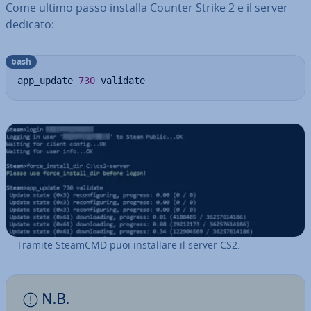
Come ultimo passo installa Counter Strike 2 e il server
dedicato:
bash
app_update 
730
 validate
Tramite SteamCMD puoi in­stal­la­re il server CS2.
N.B.