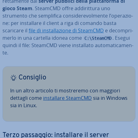
ret­ta­men­te dai
server pubblici della piat­ta­for­ma di
gioco Steam
. SteamCMD offre ad­di­rit­tu­ra uno
strumento che sem­pli­fi­ca con­si­de­re­vol­men­te l’ope­ra­zio­
ne: per in­stal­la­re il client a riga di comando basta
scaricare il
file di in­stal­la­zio­ne di SteamCMD
e de­com­pri­
mer­lo in una cartella idonea come
. Esegui
C:\SteamCMD
quindi il file: SteamCMD viene in­stal­la­to au­to­ma­ti­ca­men­
te.
Consiglio
In un altro articolo ti mo­stre­re­mo con maggiori
dettagli come
in­stal­la­re SteamCMD
sia in Windows
sia in Linux.
Terzo passaggio: in­stal­la­re il server