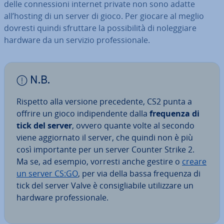
delle con­nes­sio­ni internet private non sono adatte
all’hosting di un server di gioco. Per giocare al meglio
dovresti quindi sfruttare la pos­si­bi­li­tà di no­leg­gia­re
hardware da un servizio pro­fes­sio­na­le.
N.B.
Rispetto alla versione pre­ce­den­te, CS2 punta a
offrire un gioco in­di­pen­den­te dalla
frequenza di
tick del server
, ovvero quante volte al secondo
viene ag­gior­na­to il server, che quindi non è più
così im­por­tan­te per un server Counter Strike 2.
Ma se, ad esempio, vorresti anche gestire o
creare
un server CS:GO
, per via della bassa frequenza di
tick del server Valve è con­si­glia­bi­le uti­liz­za­re un
hardware pro­fes­sio­na­le.