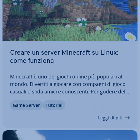
Creare un server Minecraft su Linux:
come funziona
Minecraft è uno dei giochi online più popolari al
mondo. Divertiti a giocare con compagni di gioco
casuali o sfida amici e co­no­scen­ti. Per godere della
massima libertà è con­si­glia­bi­le usare un server
Game Server
Tutorial
Minecraft dedicato. Su Linux lo installi co­mo­da­
men­te dal terminale. Segui la…
Leggi di più