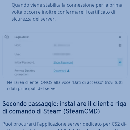
Quando viene stabilita la con­nes­sio­ne per la prima
volta occorre inoltre con­fer­ma­re il cer­ti­fi­ca­to di
sicurezza del server.
Nell’area cliente IONOS alla voce “Dati di accesso” trovi tutti
i dati prin­ci­pa­li del server.
Secondo passaggio: in­stal­la­re il client a riga
di comando di Steam (SteamCMD)
Puoi pro­cu­rar­ti l’ap­pli­ca­zio­ne server dedicato per CS2 di­