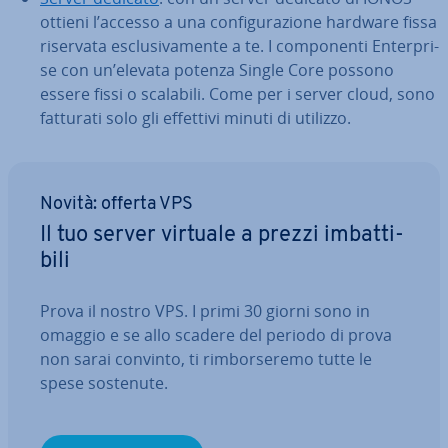
ottieni l’accesso a una con­fi­gu­ra­zio­ne hardware fissa
riservata esclu­si­va­men­te a te. I com­po­nen­ti En­ter­pri­
se con un’elevata potenza Single Core possono
essere fissi o scalabili. Come per i server cloud, sono
fatturati solo gli effettivi minuti di utilizzo.
Novità: offerta VPS
Il tuo server virtuale a prezzi im­bat­ti­
bi­li
Prova il nostro VPS. I primi 30 giorni sono in
omaggio e se allo scadere del periodo di prova
non sarai convinto, ti rim­bor­se­re­mo tutte le
spese sostenute.