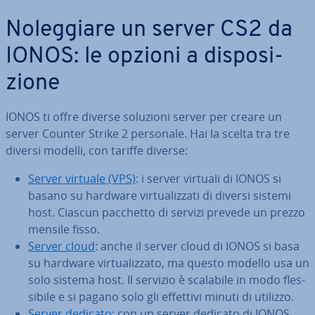
No­leg­gia­re un server CS2 da
IONOS: le opzioni a di­spo­si­
zio­ne
IONOS ti offre diverse soluzioni server per creare un
server Counter Strike 2 personale. Hai la scelta tra tre
diversi modelli, con tariffe diverse:
Server virtuale (VPS)
: i server virtuali di IONOS si
basano su hardware vir­tua­liz­za­ti di diversi sistemi
host. Ciascun pacchetto di servizi prevede un prezzo
mensile fisso.
Server cloud
: anche il server cloud di IONOS si basa
su hardware vir­tua­liz­za­to, ma questo modello usa un
solo sistema host. Il servizio è scalabile in modo fles­
si­bi­le e si pagano solo gli effettivi minuti di utilizzo.
Server dedicato
: con un server dedicato di IONOS