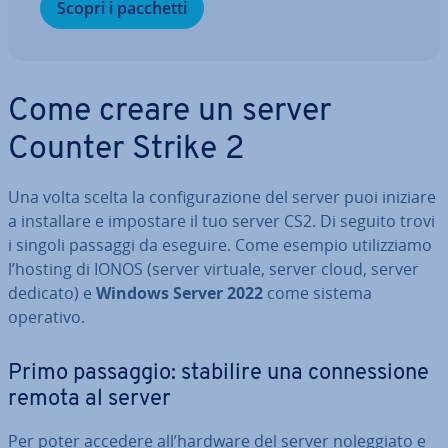
Scopri i pacchetti
Come creare un server
Counter Strike 2
Una volta scelta la con­fi­gu­ra­zio­ne del server puoi iniziare
a in­stal­la­re e impostare il tuo server CS2. Di seguito trovi
i singoli passaggi da eseguire. Come esempio uti­liz­zia­mo
l’hosting di IONOS (server virtuale, server cloud, server
dedicato) e
Windows Server 2022
come sistema
operativo.
Primo passaggio: stabilire una con­nes­sio­ne
remota al server
Per poter accedere all’hardware del server no­leg­gia­to e