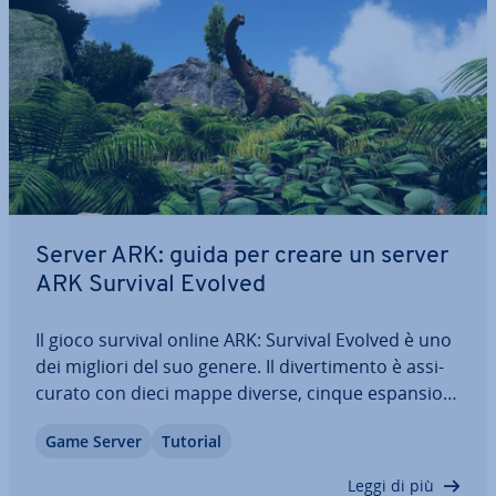
Server ARK: guida per creare un server
ARK Survival Evolved
Il gioco survival online ARK: Survival Evolved è uno
dei migliori del suo genere. Il di­ver­ti­men­to è as­si­
cu­ra­to con dieci mappe diverse, cinque espan­sio­ni
ufficiali e un gran numero di giocatori di questo
Game Server
Tutorial
gioco a tema dinosauri. In questo articolo vi
mostriamo come creare il…
Leggi di più