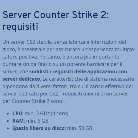
Server Counter Strike 2:
requisiti
Un server CS2 stabile, senza latenza e in­ter­ru­zio­ni del
gioco, è es­sen­zia­le per as­si­cu­ra­re un’espe­rien­za mul­ti­gio­
ca­to­re positiva. Pertanto, è ancora più im­por­tan­te
puntare sin dall’inizio su un potente hardware per il
server, che
soddisfi i requisiti delle ap­pli­ca­zio­ni con
server dedicato
. Le ca­rat­te­ri­sti­che di sistema ne­ces­sa­rie
dipendono da diversi fattori, tra cui il carico effettivo del
server dedicato per CS2. I requisiti minimi di un server
per Counter Strike 2 sono:
CPU
: min. 3 GHz (4 core)
RAM
: min. 6 GB
Spazio libero su disco
: min. 50 GB