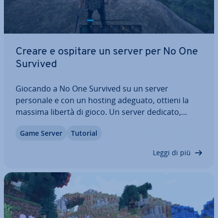
Creare e ospitare un server per No One
Survived
Giocando a No One Survived su un server
personale e con un hosting adeguato, ottieni la
massima libertà di gioco. Un server dedicato,
infatti, ti consente di per­so­na­liz­za­re il gioco in vari
Game Server
Tutorial
modi, ad esempio con­sen­ten­do il PvP o definendo
a tuo pia­ci­men­to la forza degli zombie.…
Leggi di più