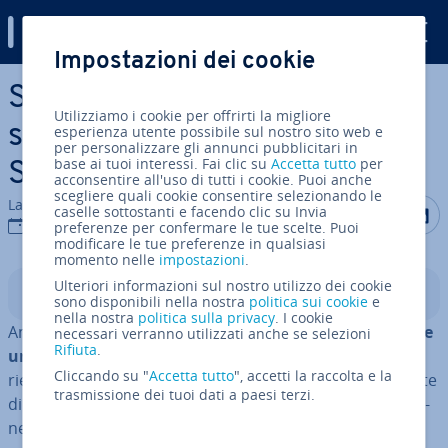
Digital Guide
Impostazioni dei cookie
Vai al contenuto prin­ci­pa­le
Server CS2: con­fi­gu­ra­re un
Utilizziamo i cookie per offrirti la migliore
server dedicato per Counter
esperienza utente possibile sul nostro sito web e
per personalizzare gli annunci pubblicitari in
base ai tuoi interessi. Fai clic su
Accetta tutto
per
Strike 2
acconsentire all'uso di tutti i cookie. Puoi anche
scegliere quali cookie consentire selezionando le
La redazione di IONOS
Condividi 
Condiv
C
caselle sottostanti e facendo clic su Invia
18 ott 2023
preferenze per confermare le tue scelte. Puoi
modificare le tue preferenze in qualsiasi
momento nelle
impostazioni
.
Ulteriori informazioni sul nostro utilizzo dei cookie
Indice
sono disponibili nella nostra
politica sui cookie
e
nella nostra
politica sulla privacy
. I cookie
Anche per CS2 (Counter Strike 2)
con­fi­gu­ra­re e ospitare
necessari verranno utilizzati anche se selezioni
Rifiuta
.
un proprio server
è la soluzione migliore per un’espe­
Cliccando su "
Accetta tutto
", accetti la raccolta e la
rien­za di gioco per­so­na­liz­za­ta. Di­spo­nen­do dell’ambiente
trasmissione dei tuoi dati a paesi terzi.
di hosting adatto, in Windows puoi eseguire l’in­stal­la­zio­
ne tramite Steam o SteamCMD uti­liz­zan­do l’app per