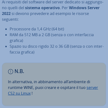
Ai requisiti del software del server dedicato si ag­giun­go­
no quelli del
sistema operativo
. Per
Windows Server
2022
si devono prevedere ad esempio le risorse
seguenti:
Pro­ces­so­re da 1,4 GHz (64 bit)
RAM da 512 MB a 2 GB (senza o con in­ter­fac­cia
grafica)
Spazio su disco rigido 32 o 36 GB (senza o con in­ter­
fac­cia grafica)
N.B.
In al­ter­na­ti­va, in ab­bi­na­men­to all’ambiente di
runtime WINE, puoi creare e ospitare il tuo
server
CS2 su Linux
!