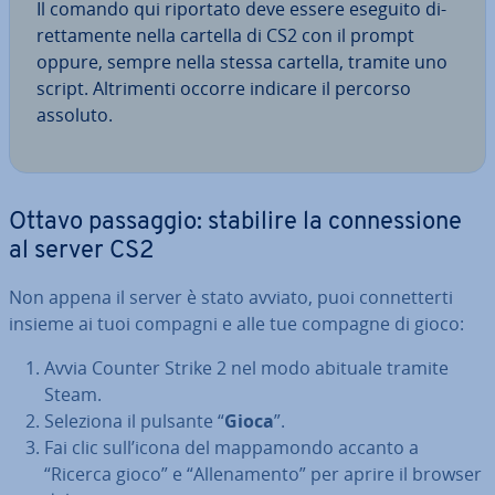
Il comando qui riportato deve essere eseguito di­
ret­ta­men­te nella cartella di CS2 con il prompt
oppure, sempre nella stessa cartella, tramite uno
script. Al­tri­men­ti occorre indicare il percorso
assoluto.
Ottavo passaggio: stabilire la con­nes­sio­ne
al server CS2
Non appena il server è stato avviato, puoi con­net­ter­ti
insieme ai tuoi compagni e alle tue compagne di gioco:
Avvia Counter Strike 2 nel modo abituale tramite
Steam.
Seleziona il pulsante “
Gioca
”.
Fai clic sull’icona del map­pa­mon­do accanto a
“Ricerca gioco” e “Al­le­na­men­to” per aprire il browser