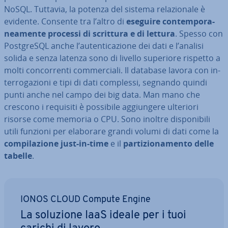
NoSQL. Tuttavia, la potenza del sistema re­la­zio­na­le è
evidente. Consente tra l’altro di
eseguire con­tem­po­ra­
nea­men­te processi di scrittura e di lettura
. Spesso con
Post­gre­SQL anche l’au­ten­ti­ca­zio­ne dei dati e l’analisi
solida e senza latenza sono di livello superiore rispetto a
molti con­cor­ren­ti com­mer­cia­li. Il database lavora con in­
ter­ro­ga­zio­ni e tipi di dati complessi, segnando quindi
punti anche nel campo dei big data. Man mano che
crescono i requisiti è possibile ag­giun­ge­re ulteriori
risorse come memoria o CPU. Sono inoltre di­spo­ni­bi­li
utili funzioni per elaborare grandi volumi di dati come la
com­pi­la­zio­ne just-in-time
e il
par­ti­zio­na­men­to delle
tabelle
.
IONOS CLOUD Compute Engine
La soluzione IaaS ideale per i tuoi