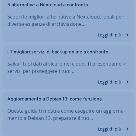
5 al­ter­na­ti­ve a Nextcloud a confronto
Scopri le migliori al­ter­na­ti­ve a Nextcloud, ideali per
diverse esigenze di ar­chi­via­zio­ne…
Leggi di più
I 7 migliori servizi di backup online a confronto
Salva i tuoi dati al sicuro nel cloud. Ti pre­sen­tia­mo 7
servizi per pro­teg­ge­re i tuoi…
Leggi di più
Ag­gior­na­men­to a Debian 13: come funziona
Questa guida ti mostra come eseguire un ag­gior­na­
men­to a Debian 13, preparare il tuo…
Leggi di più