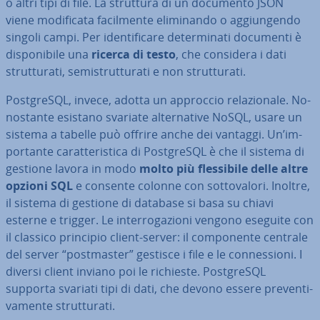
o altri tipi di file. La struttura di un documento JSON
viene mo­di­fi­ca­ta fa­cil­men­te eli­mi­nan­do o ag­giun­gen­do
singoli campi. Per iden­ti­fi­ca­re de­ter­mi­na­ti documenti è
di­spo­ni­bi­le una
ricerca di testo
, che considera i dati
strut­tu­ra­ti, se­mi­strut­tu­ra­ti e non strut­tu­ra­ti.
Post­gre­SQL, invece, adotta un approccio re­la­zio­na­le. No­
no­stan­te esistano svariate al­ter­na­ti­ve NoSQL, usare un
sistema a tabelle può offrire anche dei vantaggi. Un’im­
por­tan­te ca­rat­te­ri­sti­ca di Post­gre­SQL è che il sistema di
gestione lavora in modo
molto più fles­si­bi­le delle altre
opzioni SQL
e consente colonne con sot­to­va­lo­ri. Inoltre,
il sistema di gestione di database si basa su chiavi
esterne e trigger. Le in­ter­ro­ga­zio­ni vengono eseguite con
il classico principio client-server: il com­po­nen­te centrale
del server “post­ma­ster” gestisce i file e le con­nes­sio­ni. I
diversi client inviano poi le richieste. Post­gre­SQL
supporta svariati tipi di dati, che devono essere pre­ven­ti­
va­men­te strut­tu­ra­ti.