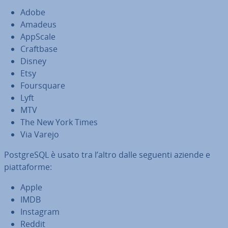
Adobe
Amadeus
AppScale
Craftbase
Disney
Etsy
Four­squa­re
Lyft
MTV
The New York Times
Via Varejo
Post­gre­SQL è usato tra l’altro dalle seguenti aziende e
piat­ta­for­me:
Apple
IMDB
Instagram
Reddit