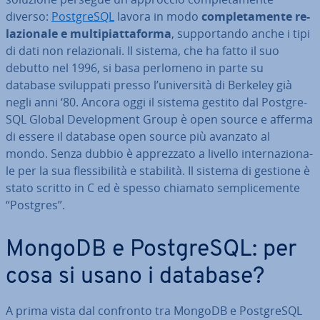
diverso:
Post­gre­SQL
lavora in modo
com­ple­ta­men­te re­
la­zio­na­le e mul­ti­piat­ta­for­ma
, sup­por­tan­do anche i tipi
di dati non re­la­zio­na­li. Il sistema, che ha fatto il suo
debutto nel 1996, si basa perlomeno in parte su
database svi­lup­pa­ti presso l’uni­ver­si­tà di Berkeley già
negli anni ‘80. Ancora oggi il sistema gestito dal Post­gre­
SQL Global De­ve­lo­p­ment Group è open source e afferma
di essere il database open source più avanzato al
mondo. Senza dubbio è ap­prez­za­to a livello in­ter­na­zio­na­
le per la sua fles­si­bi­li­tà e stabilità. Il sistema di gestione è
stato scritto in C ed è spesso chiamato sem­pli­ce­men­te
“Postgres”.
MongoDB e Post­gre­SQL: per
cosa si usano i database?
A prima vista dal confronto tra MongoDB e Post­gre­SQL