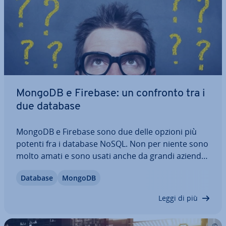
MongoDB e Firebase: un confronto tra i
due database
MongoDB e Firebase sono due delle opzioni più
potenti fra i database NoSQL. Non per niente sono
molto amati e sono usati anche da grandi aziende
per i loro dati. In questo articolo mettiamo a
Database
MongoDB
confronto MongoDB e Firebase, il­lu­stran­do­ti cosa
hanno in comune i due sistemi, per cosa…
Leggi di più