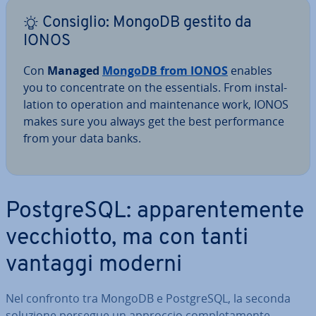
Consiglio: MongoDB gestito da
IONOS
Con
Managed
MongoDB from IONOS
enables
you to con­cen­tra­te on the es­sen­tials. From in­stal­
la­tion to operation and main­te­nan­ce work, IONOS
makes sure you always get the best per­for­man­ce
from your data banks.
Post­gre­SQL: ap­pa­ren­te­men­te
vec­chiot­to, ma con tanti
vantaggi moderni
Nel confronto tra MongoDB e Post­gre­SQL, la seconda
soluzione persegue un approccio com­ple­ta­men­te