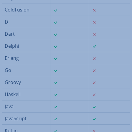
✓
✗
Col­d­Fu­sion
✓
✗
D
✓
✗
Dart
✓
✓
Delphi
✓
✗
Erlang
✓
✗
Go
✓
✗
Groovy
✓
✗
Haskell
✓
✓
Java
✓
✓
Ja­va­Script
✓
✗
Kotlin