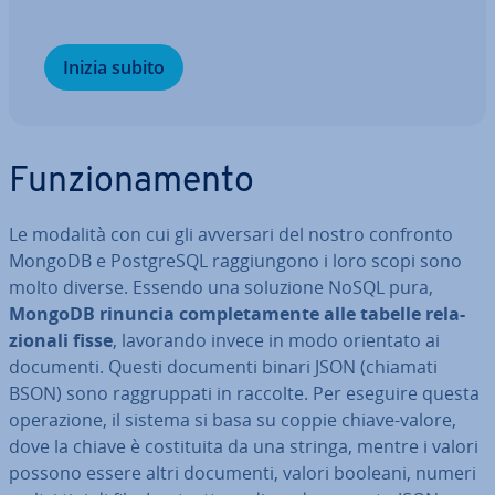
Inizia subito
Fun­zio­na­men­to
Le modalità con cui gli avversari del nostro confronto
MongoDB e Post­gre­SQL rag­giun­go­no i loro scopi sono
molto diverse. Essendo una soluzione NoSQL pura,
MongoDB rinuncia com­ple­ta­men­te alle tabelle re­la­
zio­na­li fisse
, lavorando invece in modo orientato ai
documenti. Questi documenti binari JSON (chiamati
BSON) sono rag­grup­pa­ti in raccolte. Per eseguire questa
ope­ra­zio­ne, il sistema si basa su coppie chiave-valore,
dove la chiave è co­sti­tui­ta da una stringa, mentre i valori
possono essere altri documenti, valori booleani, numeri