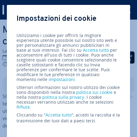
Digital Guide
Impostazioni dei cookie
Vai al contenuto prin­ci­pa­le
MongoDB e Post­gre­SQL: un
Utilizziamo i cookie per offrirti la migliore
confronto tra i due database
esperienza utente possibile sul nostro sito web e
per personalizzare gli annunci pubblicitari in
base ai tuoi interessi. Fai clic su
Accetta tutto
per
La redazione di IONOS
acconsentire all'uso di tutti i cookie. Puoi anche
Condividi via Facebook
Condividi via Twitter
Condividi via Li
09 set 2024
scegliere quali cookie consentire selezionando le
8 mins
caselle sottostanti e facendo clic su Invia
preferenze per confermare le tue scelte. Puoi
modificare le tue preferenze in qualsiasi
momento nelle
impostazioni
.
Indice
Ulteriori informazioni sul nostro utilizzo dei cookie
sono disponibili nella nostra
politica sui cookie
e
SQL o NoSQL? I due database hanno anche alcune ca­rat­
nella nostra
politica sulla privacy
. I cookie
necessari verranno utilizzati anche se selezioni
te­ri­sti­che in comune, ma a seconda dello scopo di
Rifiuta
.
utilizzo uno dei due approcci è più adatto dell’altro. Il
Cliccando su "
Accetta tutto
", accetti la raccolta e la
vincitore del confronto tra MongoDB e Post­gre­SQL è
trasmissione dei tuoi dati a paesi terzi.
decretato so­prat­tut­to dalla velocità e dalla sicurezza.