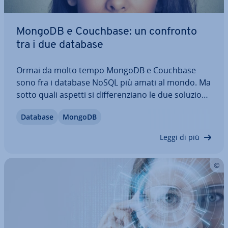
MongoDB e Couchbase: un confronto
tra i due database
Ormai da molto tempo MongoDB e Couchbase
sono fra i database NoSQL più amati al mondo. Ma
sotto quali aspetti si dif­fe­ren­zia­no le due soluzioni
e per quali scopi risultano più adatte? Abbiamo
Database
MongoDB
messo a confronto per te MongoDB e Couchbase.
In questo articolo ti spie­ghia­mo…
Leggi di più