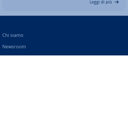
Leggi di più
Chi siamo
Newsroom
Centro As­si­sten­za
Termini e con­di­zio­ni
Privacy
Il tuo partner digitale