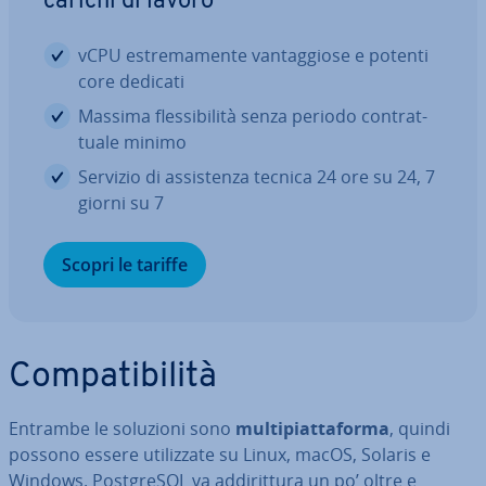
carichi di lavoro
vCPU estre­ma­men­te van­tag­gio­se e potenti
core dedicati
Massima fles­si­bi­li­tà senza periodo con­trat­
tua­le minimo
Servizio di as­si­sten­za tecnica 24 ore su 24, 7
giorni su 7
Scopri le tariffe
Com­pa­ti­bi­li­tà
Entrambe le soluzioni sono
mul­ti­piat­ta­for­ma
, quindi
possono essere uti­liz­za­te su Linux, macOS, Solaris e
Windows. Post­gre­SQL va ad­di­rit­tu­ra un po’ oltre e