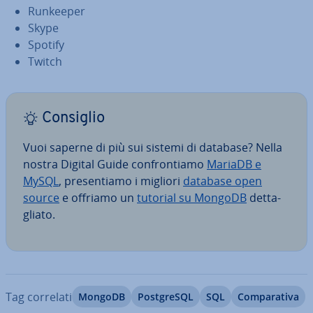
Runkeeper
Skype
Spotify
Twitch
Consiglio
Vuoi saperne di più sui sistemi di database? Nella
nostra Digital Guide con­fron­tia­mo
MariaDB e
MySQL
, pre­sen­tia­mo i migliori
database open
source
e offriamo un
tutorial su MongoDB
det­ta­
glia­to.
Tag correlati
MongoDB
Post­gre­SQL
SQL
Com­pa­ra­ti­va