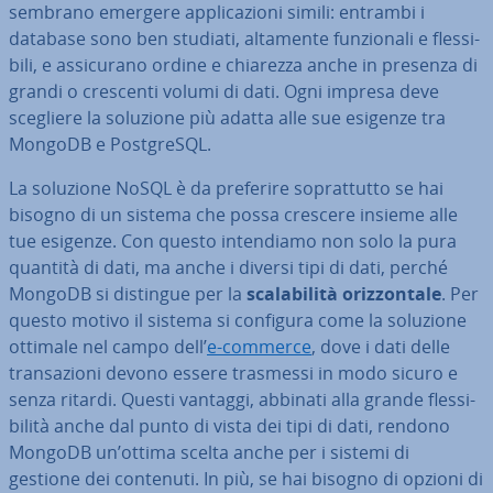
sembrano emergere ap­pli­ca­zio­ni simili: entrambi i
database sono ben studiati, altamente fun­zio­na­li e fles­si­
bi­li, e as­si­cu­ra­no ordine e chiarezza anche in presenza di
grandi o crescenti volumi di dati. Ogni impresa deve
scegliere la soluzione più adatta alle sue esigenze tra
MongoDB e Post­gre­SQL.
La soluzione NoSQL è da preferire so­prat­tut­to se hai
bisogno di un sistema che possa crescere insieme alle
tue esigenze. Con questo in­ten­dia­mo non solo la pura
quantità di dati, ma anche i diversi tipi di dati, perché
MongoDB si distingue per la
sca­la­bi­li­tà oriz­zon­ta­le
. Per
questo motivo il sistema si configura come la soluzione
ottimale nel campo dell’
e-commerce
, dove i dati delle
tran­sa­zio­ni devono essere trasmessi in modo sicuro e
senza ritardi. Questi vantaggi, abbinati alla grande fles­si­
bi­li­tà anche dal punto di vista dei tipi di dati, rendono
MongoDB un’ottima scelta anche per i sistemi di
gestione dei contenuti. In più, se hai bisogno di opzioni di