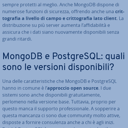
sempre protetti al meglio. Anche MongoDB dispone di
numerose funzioni di sicurezza, offrendo anche una
crit­
to­gra­fia a livello di campo e crit­to­gra­fia lato client
. La
di­stri­bu­zio­ne su più server aumenta l’af­fi­da­bi­li­tà e
assicura che i dati siano nuo­va­men­te di­spo­ni­bi­li senza
grandi ritardi.
MongoDB e Post­gre­SQL: quali
sono le versioni di­spo­ni­bi­li?
Una delle ca­rat­te­ri­sti­che che MongoDB e Post­gre­SQL
hanno in comune è l’
approccio open source
. I due
sistemi sono anche di­spo­ni­bi­li gra­tui­ta­men­te,
perlomeno nella versione base. Tuttavia, proprio per
questo manca il supporto pro­fes­sio­na­le. A sopperire a
questa mancanza ci sono due community molto attive,
disposte a fornire con­su­len­za anche a chi è agli inizi.