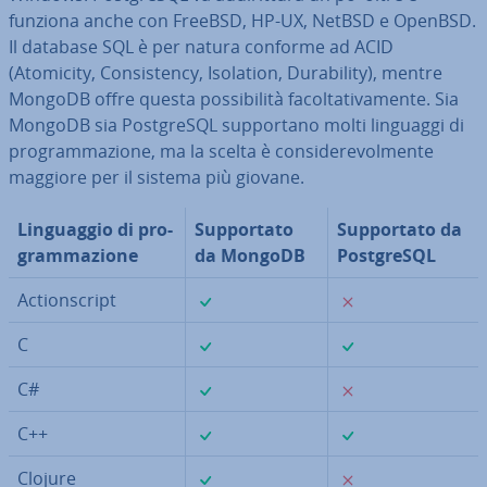
funziona anche con FreeBSD, HP-UX, NetBSD e OpenBSD.
Il database SQL è per natura conforme ad ACID
(Atomicity, Con­si­sten­cy, Isolation, Du­ra­bi­li­ty), mentre
MongoDB offre questa pos­si­bi­li­tà fa­col­ta­ti­va­men­te. Sia
MongoDB sia Post­gre­SQL sup­por­ta­no molti linguaggi di
pro­gram­ma­zio­ne, ma la scelta è con­si­de­re­vol­men­te
maggiore per il sistema più giovane.
Lin­guag­gio di pro­
Sup­por­ta­to
Sup­por­ta­to da
gram­ma­zio­ne
da MongoDB
Post­gre­SQL
✓
✗
Ac­tion­script
✓
✓
C
✓
✗
C#
✓
✓
C++
✓
✗
Clojure