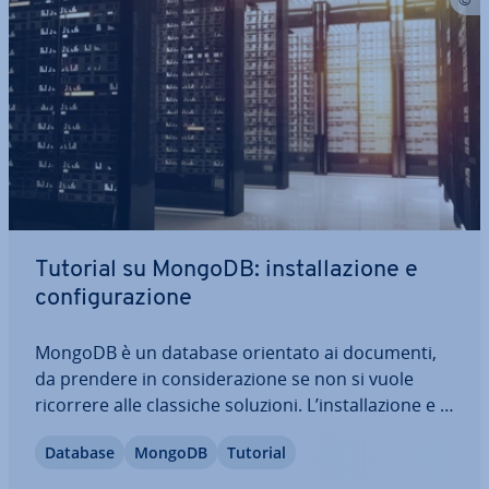
Tutorial su MongoDB: in­stal­la­zio­ne e
con­fi­gu­ra­zio­ne
MongoDB è un database orientato ai documenti,
da prendere in con­si­de­ra­zio­ne se non si vuole
ricorrere alle classiche soluzioni. L’in­stal­la­zio­ne e la
con­fi­gu­ra­zio­ne non si dif­fe­ren­zia­no molto dai
Database
MongoDB
Tutorial
classici database come MySQL, cosa che permette
di imparare in fretta ad usare questo…