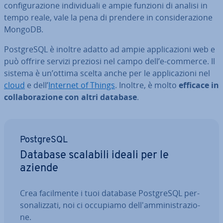
con­fi­gu­ra­zio­ne in­di­vi­dua­li e ampie funzioni di analisi in
tempo reale, vale la pena di prendere in con­si­de­ra­zio­ne
MongoDB.
Post­gre­SQL è inoltre adatto ad ampie ap­pli­ca­zio­ni web e
può offrire servizi preziosi nel campo dell’e-commerce. Il
sistema è un’ottima scelta anche per le ap­pli­ca­zio­ni nel
cloud
e dell’
Internet of Things
. Inoltre, è molto
efficace in
col­la­bo­ra­zio­ne con altri database
.
Post­gre­SQL
Database scalabili ideali per le
aziende
Crea fa­cil­men­te i tuoi database Post­gre­SQL per­
so­na­liz­za­ti, noi ci occupiamo del­l'am­mi­ni­stra­zio­
ne.