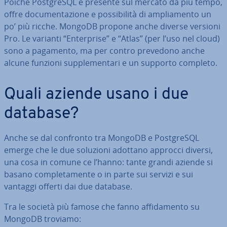
Poiché Post­gre­SQL è presente sul mercato da più tempo,
offre do­cu­men­ta­zio­ne e pos­si­bi­li­tà di am­plia­men­to un
po’ più ricche. MongoDB propone anche diverse versioni
Pro. Le varianti “En­ter­pri­se” e “Atlas” (per l’uso nel cloud)
sono a pagamento, ma per contro prevedono anche
alcune funzioni sup­ple­men­ta­ri e un supporto completo.
Quali aziende usano i due
database?
Anche se dal confronto tra MongoDB e Post­gre­SQL
emerge che le due soluzioni adottano approcci diversi,
una cosa in comune ce l’hanno: tante grandi aziende si
basano com­ple­ta­men­te o in parte sui servizi e sui
vantaggi offerti dai due database.
Tra le società più famose che fanno af­fi­da­men­to su
MongoDB troviamo: