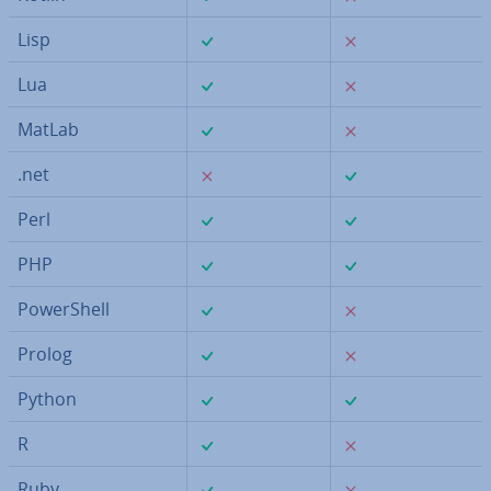
✓
✗
Lisp
✓
✗
Lua
✓
✗
MatLab
✗
✓
.net
✓
✓
Perl
✓
✓
PHP
✓
✗
Po­wer­Shell
✓
✗
Prolog
✓
✓
Python
✓
✗
R
✓
✗
Ruby