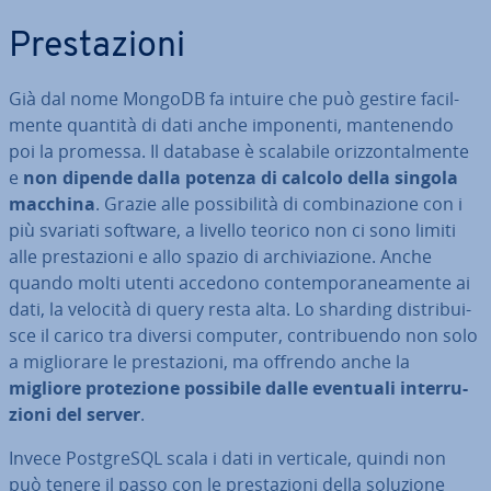
Pre­sta­zio­ni
Già dal nome MongoDB fa intuire che può gestire fa­cil­
men­te quantità di dati anche imponenti, man­te­nen­do
poi la promessa. Il database è scalabile oriz­zon­tal­men­te
e
non dipende dalla potenza di calcolo della singola
macchina
. Grazie alle pos­si­bi­li­tà di com­bi­na­zio­ne con i
più svariati software, a livello teorico non ci sono limiti
alle pre­sta­zio­ni e allo spazio di ar­chi­via­zio­ne. Anche
quando molti utenti accedono con­tem­po­ra­nea­men­te ai
dati, la velocità di query resta alta. Lo sharding di­stri­bui­
sce il carico tra diversi computer, con­tri­buen­do non solo
a mi­glio­ra­re le pre­sta­zio­ni, ma offrendo anche la
migliore pro­te­zio­ne possibile dalle eventuali in­ter­ru­
zio­ni del server
.
Invece Post­gre­SQL scala i dati in verticale, quindi non
può tenere il passo con le pre­sta­zio­ni della soluzione