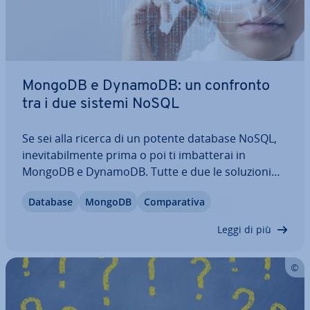
MongoDB e DynamoDB: un confronto
tra i due sistemi NoSQL
Se sei alla ricerca di un potente database NoSQL,
ine­vi­ta­bil­men­te prima o poi ti im­bat­te­rai in
MongoDB e DynamoDB. Tutte e due le soluzioni
sono molto amate e offrono svariati vantaggi agli
Database
MongoDB
Com­pa­ra­ti­va
utenti. Qui scoprirai quali par­ti­co­la­ri­tà, dif­fe­ren­ze e
affinità emergono dal confronto…
Leggi di più