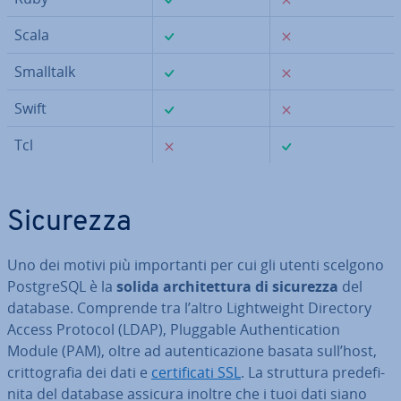
✓
✗
Scala
✓
✗
Smalltalk
✓
✗
Swift
✗
✓
Tcl
Sicurezza
Uno dei motivi più im­por­tan­ti per cui gli utenti scelgono
Post­gre­SQL è la
solida ar­chi­tet­tu­ra di sicurezza
del
database. Comprende tra l’altro Light­weight Directory
Access Protocol (LDAP), Pluggable Au­then­ti­ca­tion
Module (PAM), oltre ad au­ten­ti­ca­zio­ne basata sull’host,
crit­to­gra­fia dei dati e
cer­ti­fi­ca­ti SSL
. La struttura pre­de­fi­
ni­ta del database assicura inoltre che i tuoi dati siano