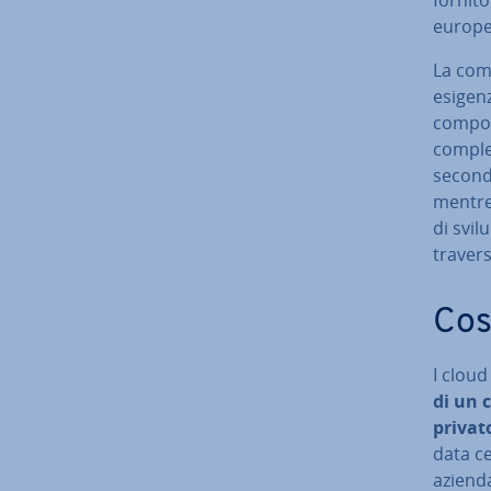
europe
La com­
esigenz
compost
comple
secondo
mentre 
di svil
tra­ver­
Cos
I cloud
di un 
privat
data cen
azienda