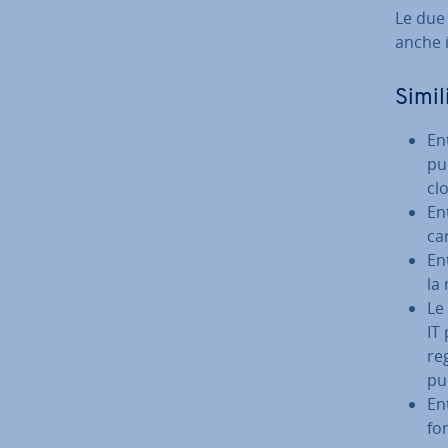
Le due s
anche i
Si­mi­li
Ent
pub
cl
Ent
ca
En
la 
Le
IT
reg
pu
En
for