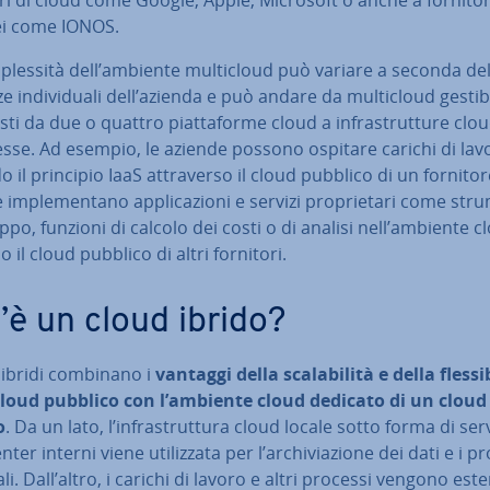
i come IONOS.
ples­si­tà dell’ambiente mul­ti­cloud può variare a seconda del
e in­di­vi­dua­li dell’azienda e può andare da mul­ti­cloud gestibi
i da due o quattro piat­ta­for­me cloud a in­fra­strut­tu­re clo
sse. Ad esempio, le aziende possono ospitare carichi di lav
 il principio IaaS at­tra­ver­so il cloud pubblico di un fornitor
im­ple­men­ta­no ap­pli­ca­zio­ni e servizi pro­prie­ta­ri come str
uppo, funzioni di calcolo dei costi o di analisi nell’ambiente c
so il cloud pubblico di altri fornitori.
’è un cloud ibrido?
 ibridi combinano i
vantaggi della sca­la­bi­li­tà e della fles­si­bi
cloud pubblico con l’ambiente cloud dedicato di un cloud
o
. Da un lato, l’in­fra­strut­tu­ra cloud locale sotto forma di ser
ter interni viene uti­liz­za­ta per l’ar­chi­via­zio­ne dei dati e i p
li. Dall’altro, i carichi di lavoro e altri processi vengono ester­