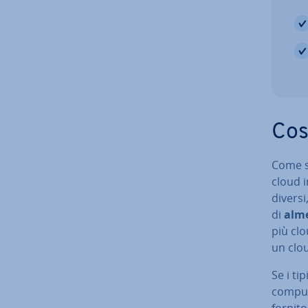
Cos
Come su
cloud i
diversi
di
alme
più clo
un clo
Se i ti
computi
fornito