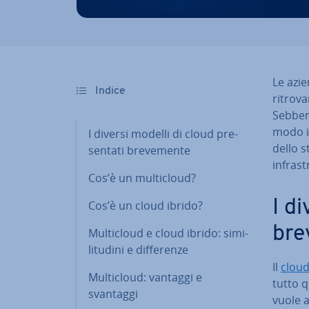
Le azie
Indice
ritrova
Sebbene
modo in
I diversi modelli di cloud pre­
dello s
sen­ta­ti bre­ve­men­te
in­fra­st
Cos’è un mul­ti­cloud?
I di
Cos’è un cloud ibrido?
bre­
Mul­ti­cloud e cloud ibrido: si­mi­
li­tu­di­ni e dif­fe­ren­ze
Il
clou
Mul­ti­cloud: vantaggi e
tut­to 
svantaggi
vuole a