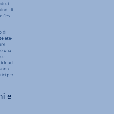
do, i
uindi di
 fles­
o di
nte ete­
are
 o una
­ce
ti­cloud
ssono
tici per
ni e