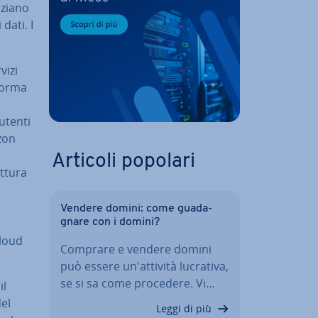
­zia­no
 dati. I
vizi
 forma
 utenti
zon
Articoli popolari
­tu­ra
Vendere domini: come gua­da­
gna­re con i domini?
cloud
Comprare e vendere domini
può essere un'at­ti­vi­tà lucrativa,
se si sa come procedere. Vi…
il
del
Leggi di più