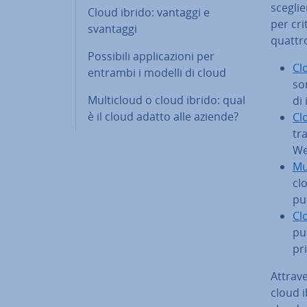
sceglie
Cloud ibrido: vantaggi e
per crit
svantaggi
quattro
Possibili ap­pli­ca­zio­ni per
Cl
entrambi i modelli di cloud
son
Mul­ti­cloud o cloud ibrido: qual
di
è il cloud adatto alle aziende?
Cl
tr
We
Mul
cl
pub
Cl
pu
pri
At­tra­v
cloud i