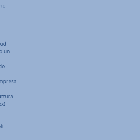
­no
oud
 o un
­do
compresa
­tu­ra
ex)
li