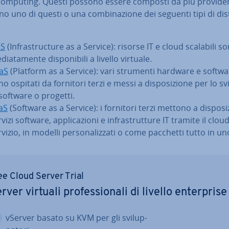
computing. Questi possono essere composti da più provide
za­no uno di questi o una com­bi­na­zio­ne dei seguenti tipi di di­s
aS
(In­fra­struc­tu­re as a Service): risorse IT e cloud scalabili s
dia­ta­men­te di­spo­ni­bi­li a livello virtuale.
aS
(Platform as a Service): vari strumenti hardware e softwa
o ospitati da fornitori terzi e messi a di­spo­si­zio­ne per lo s
 software o progetti.
aS
(Software as a Service): i fornitori terzi mettono a di­spo­si­
vizi software, ap­pli­ca­zio­ni e in­fra­strut­tu­re IT tramite il cl
vizio, in modelli per­so­na­liz­za­ti o come pacchetti tutto in un
ee Cloud Server Trial
rver virtuali pro­fes­sio­na­li di livello en­ter­pri­se
vServer basato su KVM per gli svi­lup­