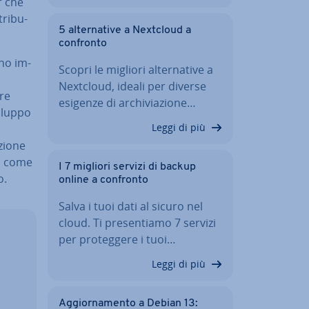
r che
tri­bu­
5 al­ter­na­ti­ve a Nextcloud a
confronto
ono im­
Scopri le migliori al­ter­na­ti­ve a
Nextcloud, ideali per diverse
re
esigenze di ar­chi­via­zio­ne…
viluppo
Leggi di più
zio­ne
oud come
I 7 migliori servizi di backup
o.
online a confronto
Salva i tuoi dati al sicuro nel
cloud. Ti pre­sen­tia­mo 7 servizi
per pro­teg­ge­re i tuoi…
Leggi di più
Ag­gior­na­men­to a Debian 13: