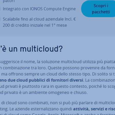
pa­to­ri
Scopri i
Integrato con IONOS Compute Engine
pacchetti
Scalabile fino al cloud aziendale Incl. €
200 di credito iniziale nel 1° mese
’è un mul­ti­cloud?
g­ge­ri­sce il nome, la soluzione mul­ti­cloud utilizza più piat­ta
n com­bi­na­zio­ne tra loro. Queste possono provenire da forn
, ma offrono sempre un cloud dello stesso tipo. Di solito si t
no due cloud pubblici di fornitori diversi
. La com­bi­na­zio­
ud privati è piuttosto rara in questo contesto, poiché lo sco
ud privato è un ambiente omogeneo e chiuso.
pi di cloud sono combinati, non si può più parlare di mul­ti­cl
ng. Le aziende ester­na­liz­za­no quindi
attività, servizi e ris
ri di cloud come Google, Apple, Microsoft o anche a fornitor