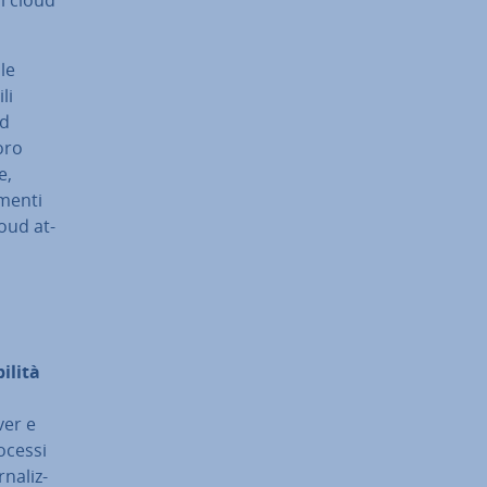
le
li
ud
oro
e,
umenti
loud at­
­li­tà
ver e
rocessi
na­liz­