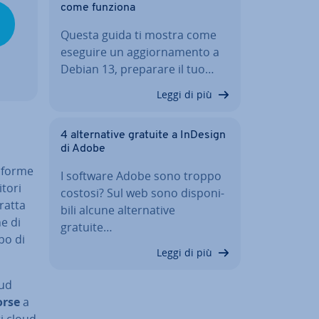
come funziona
Questa guida ti mostra come
eseguire un ag­gior­na­men­to a
Debian 13, preparare il tuo…
Leggi di più
4 al­ter­na­ti­ve gratuite a InDesign
di Adobe
­for­me
I software Adobe sono troppo
itori
costosi? Sul web sono di­spo­ni­
ratta
bi­li alcune al­ter­na­ti­ve
ne di
gratuite…
po di
Leggi di più
oud
orse
a
i cloud