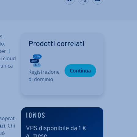
si
do.
Prodotti correlati
er il
iù cloud
n’unica
Continua
Re­gi­stra­zio­ne
di dominio
 so­prat­
izi
. Chi
può