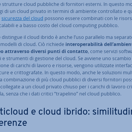
lle strutture cloud pubbliche di fornitori esterni. In questo mo
i di un cloud privato in termini di ambiente con­trol­la­to e q
a
sicurezza del cloud
possono essere combinati con le risorse
i, scalabili e a basso costo del cloud computing pubblico.
 distingue il cloud ibrido è anche l’uso parallelo ma separat
 modelli di cloud. Ciò richiede
in­te­ro­pe­ra­bi­li­tà dell’ambie
eo at­tra­ver­so diversi punti di contatto
, come servizi softw
 e strumenti di gestione del cloud. Se avviene uno scambio
io­ne di carichi di lavoro e risorse, vengono uti­liz­za­te in­ter­fac
icure e crit­to­gra­fa­te. In questo modo, anche le soluzioni mul­
 com­bi­na­zio­ne di più cloud pubblici di diversi fornitori po
collegate a un cloud privato chiuso per i carichi di lavoro cri
da, senza che i dati critici “trapelino” nel cloud pubblico.
ti­cloud e cloud ibrido: si­mi­li­tu­di­
fe­ren­ze