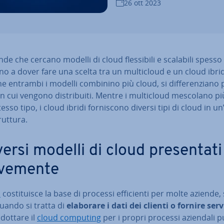
26 ott 2023
nde che cercano modelli di cloud fles­si­bi­li e scalabili spesso 
no a dover fare una scelta tra un mul­ti­cloud e un cloud ibri
 entrambi i modelli combinino più cloud, si dif­fe­ren­zia­no p
 cui vengono di­stri­bui­ti. Mentre i mul­ti­cloud mescolano p
tesso tipo, i cloud ibridi for­ni­sco­no diversi tipi di cloud in u
rut­tu­ra.
versi modelli di cloud pre­sen­ta­ti
ve­men­te
d
co­sti­tui­sce la base di processi ef­fi­cien­ti per molte aziende,
quando si tratta di
elaborare i dati dei clienti o fornire serv
dottare il
cloud computing
per i propri processi aziendali 