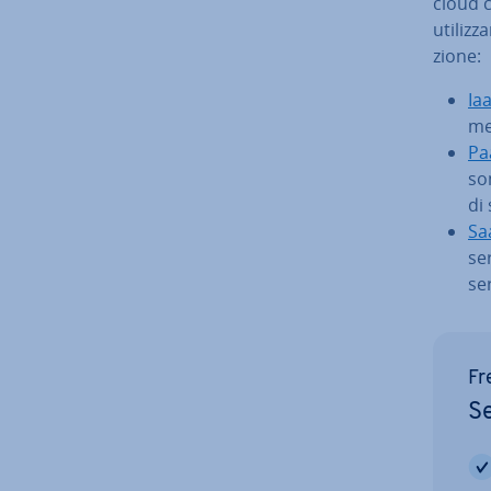
cloud 
uti­liz­
zio­ne:
Ia
me­
Pa
son
di
Sa
ser
ser
Fr
Se