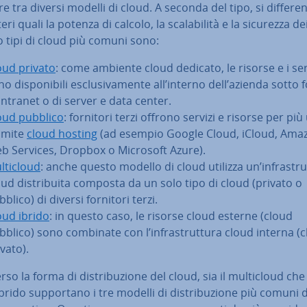
re tra diversi modelli di cloud. A seconda del tipo, si dif­fe­ren
eri quali la potenza di calcolo, la sca­la­bi­li­tà e la sicurezza dei
 tipi di cloud più comuni sono:
oud privato
: come ambiente cloud dedicato, le risorse e i ser
o di­spo­ni­bi­li esclu­si­va­men­te all’interno dell’azienda sotto
 intranet o di server e data center.
oud pubblico
: fornitori terzi offrono servizi e risorse per più
amite
cloud hosting
(ad esempio Google Cloud, iCloud, Ama
b Services, Dropbox o Microsoft Azure).
­ti­cloud
: anche questo modello di cloud utilizza un’in­fra­strut
oud di­stri­bui­ta composta da un solo tipo di cloud (privato o
blico) di diversi fornitori terzi.
oud ibrido
: in questo caso, le risorse cloud esterne (cloud
bblico) sono combinate con l’in­fra­strut­tu­ra cloud interna (
vato).
er­so la forma di di­stri­bu­zio­ne del cloud, sia il mul­ti­cloud che 
brido sup­por­ta­no i tre modelli di di­stri­bu­zio­ne più comuni 