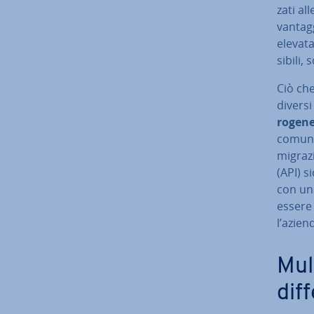
za­ti a
vantagg
elevat
si­bi­l
Ciò che
diversi
ro­ge­n
comuni
mi­gra­z
(API) s
con una
essere 
l’azien
Mul­
dif­