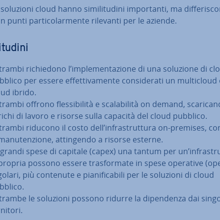
oluzioni cloud hanno si­mi­li­tu­di­ni im­por­tan­ti, ma dif­fe­ri­sco
n punti par­ti­co­lar­men­te rilevanti per le aziende.
­tu­di­ni
rambi ri­chie­do­no l’im­ple­men­ta­zio­ne di una soluzione di cl
blico per essere ef­fet­ti­va­men­te con­si­de­ra­ti un mul­ti­cloud
oud ibrido.
rambi offrono fles­si­bi­li­tà e sca­la­bi­li­tà on demand, sca­ri­can
richi di lavoro e risorse sulla capacità del cloud pubblico.
trambi riducono il costo dell’in­fra­strut­tu­ra on-premises, 
ma­nu­ten­zio­ne, at­tin­gen­do a risorse esterne.
 grandi spese di capitale (capex) una tantum per un’in­fra­strut
 propria possono essere tra­sfor­ma­te in spese operative (op
olari, più contenute e pia­ni­fi­ca­bi­li per le soluzioni di cloud
bblico.
trambe le soluzioni possono ridurre la di­pen­den­za dai singo
nitori.