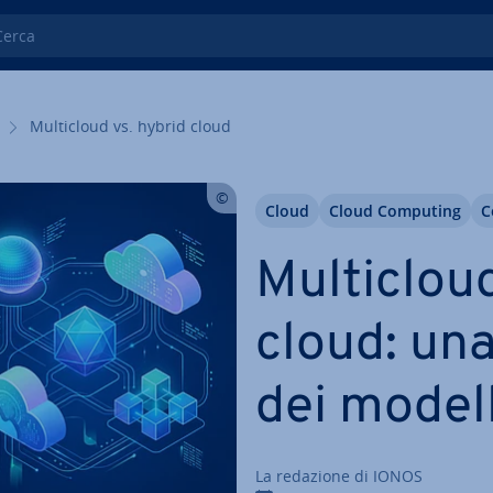
ca
Mul­ti­cloud vs. hybrid cloud
Cloud
Cloud Computing
C
Mul­ti­clou
cloud: una 
dei modell
La redazione di IONOS