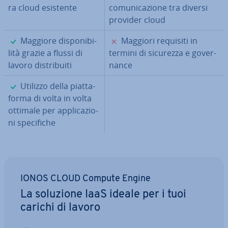
ra cloud esistente
co­mu­ni­ca­zio­ne tra diversi
provider cloud
✓
✗
Maggiore di­spo­ni­bi­
Maggiori requisiti in
li­tà grazie a flussi di
termini di sicurezza e go­ver­
lavoro di­stri­bui­ti
nan­ce
✓
Utilizzo della piat­ta­
for­ma di volta in volta
ottimale per ap­pli­ca­zio­
ni spe­ci­fi­che
IONOS CLOUD Compute Engine
La soluzione IaaS ideale per i tuoi
carichi di lavoro