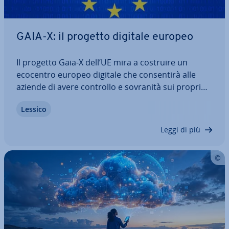
GAIA-X: il progetto digitale europeo
Il progetto Gaia-X dell’UE mira a costruire un
ecocentro europeo digitale che con­sen­ti­rà alle
aziende di avere controllo e sovranità sui propri
dati per ar­chi­viar­li ed ela­bo­rar­li in modo in­di­pen­
Lessico
den­te dalle grandi aziende sta­tu­ni­ten­si. Ma cos’è
esat­ta­men­te Gaia-X e che cosa…
Leggi di più