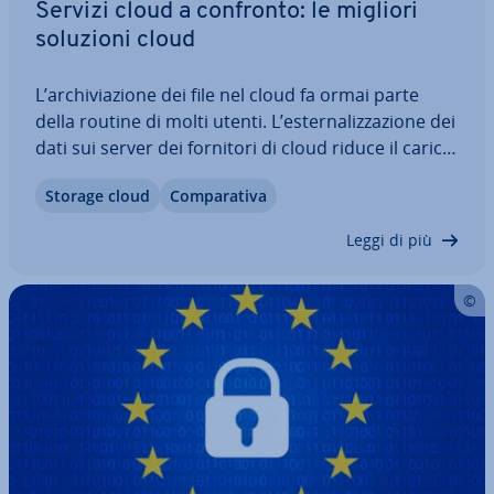
Servizi cloud a confronto: le migliori
soluzioni cloud
L’ar­chi­via­zio­ne dei file nel cloud fa ormai parte
della routine di molti utenti. L’ester­na­liz­za­zio­ne dei
dati sui server dei fornitori di cloud riduce il carico
sul proprio disco rigido e ga­ran­ti­sce la di­spo­ni­bi­li­
Storage cloud
Com­pa­ra­ti­va
tà dei dati in qualsiasi momento e da qualsiasi
luogo. Ma quali…
Leggi di più