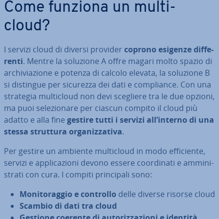
Come funziona un mul­ti­
cloud?
I servizi cloud di diversi provider
coprono esigenze dif­fe­
ren­ti
. Mentre la soluzione A offre magari molto spazio di
ar­chi­via­zio­ne e potenza di calcolo elevata, la soluzione B
si distingue per sicurezza dei dati e com­plian­ce. Con una
strategia mul­ti­cloud non devi scegliere tra le due opzioni,
ma puoi se­le­zio­na­re per ciascun compito il cloud più
adatto e alla fine
gestire tutti i servizi all’interno di una
stessa struttura or­ga­niz­za­ti­va
.
Per gestire un ambiente mul­ti­cloud in modo ef­fi­cien­te,
servizi e ap­pli­ca­zio­ni devono essere coor­di­na­ti e am­mi­ni­
stra­ti con cura. I compiti prin­ci­pa­li sono:
Mo­ni­to­rag­gio e controllo
delle diverse risorse cloud
Scambio di dati tra cloud
Gestione coerente di au­to­riz­za­zio­ni e identità