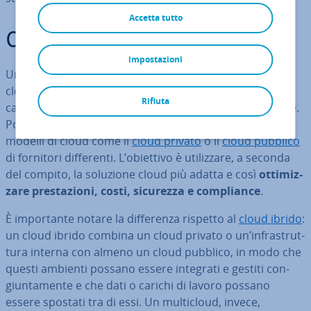
Accetta tutto
Che cos’è un mul­ti­cloud?
impostazioni
Un mul­ti­cloud descrive l’utilizzo si­mul­ta­neo di servizi
cloud di più provider, per di­stri­bui­re in modo fles­si­bi­le
Rifiuta
carichi di lavoro, dati e risorse IT su diverse piat­ta­for­me.
Possono essere uti­liz­za­ti con­tem­po­ra­nea­men­te diversi
modelli di cloud come il
cloud privato
o il
cloud pubblico
di fornitori dif­fe­ren­ti. L’obiettivo è uti­liz­za­re, a seconda
del compito, la soluzione cloud più adatta e così
ot­ti­miz­
za­re pre­sta­zio­ni, costi, sicurezza e com­plian­ce
.
È im­por­tan­te notare la dif­fe­ren­za rispetto al
cloud ibrido
:
un cloud ibrido combina un cloud privato o un’in­fra­strut­
tu­ra interna con almeno un cloud pubblico, in modo che
questi ambienti possano essere integrati e gestiti con­
giun­ta­men­te e che dati o carichi di lavoro possano
essere spostati tra di essi. Un mul­ti­cloud, invece,