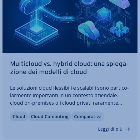
Mul­ti­cloud vs. hybrid cloud: una spie­ga­
zio­ne dei modelli di cloud
Le soluzioni cloud fles­si­bi­li e scalabili sono par­ti­co­
lar­men­te im­por­tan­ti in un contesto aziendale. I
cloud on-premises o i cloud privati raramente
sono suf­fi­cien­ti a sod­di­sfa­re le diverse esigenze. Le
Cloud
Cloud Computing
Com­pa­ra­ti­va
aziende si trovano quindi spesso di fronte alla
domanda: mul­ti­cloud o cloud…
Leggi di più