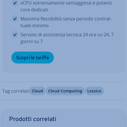
vCPU estre­ma­men­te van­tag­gio­se e potenti
core dedicati
Massima fles­si­bi­li­tà senza periodo con­trat­
tua­le minimo
Servizio di as­si­sten­za tecnica 24 ore su 24, 7
giorni su 7
Scopri le tariffe
Tag correlati
Cloud
Cloud Computing
Lessico
Vai al menu prin­ci­pa­le
Prodotti correlati