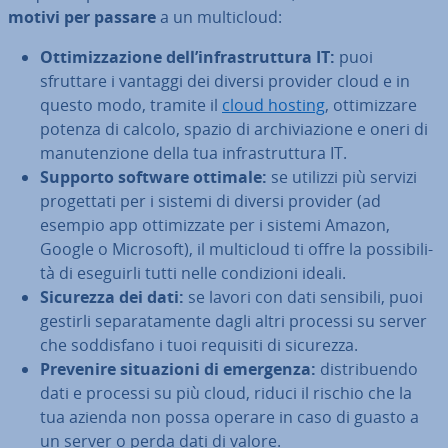
motivi per passare
a un mul­ti­cloud:
Ot­ti­miz­za­zio­ne dell’in­fra­strut­tu­ra IT:
puoi
sfruttare i vantaggi dei diversi provider cloud e in
questo modo, tramite il
cloud hosting
, ot­ti­miz­za­re
potenza di calcolo, spazio di ar­chi­via­zio­ne e oneri di
ma­nu­ten­zio­ne della tua in­fra­strut­tu­ra IT.
Supporto software ottimale:
se utilizzi più servizi
pro­get­ta­ti per i sistemi di diversi provider (ad
esempio app ot­ti­miz­za­te per i sistemi Amazon,
Google o Microsoft), il mul­ti­cloud ti offre la pos­si­bi­li­
tà di eseguirli tutti nelle con­di­zio­ni ideali.
Sicurezza dei dati:
se lavori con dati sensibili, puoi
gestirli se­pa­ra­ta­men­te dagli altri processi su server
che sod­di­sfa­no i tuoi requisiti di sicurezza.
Prevenire si­tua­zio­ni di emergenza:
di­stri­buen­do
dati e processi su più cloud, riduci il rischio che la
tua azienda non possa operare in caso di guasto a
un server o perda dati di valore.