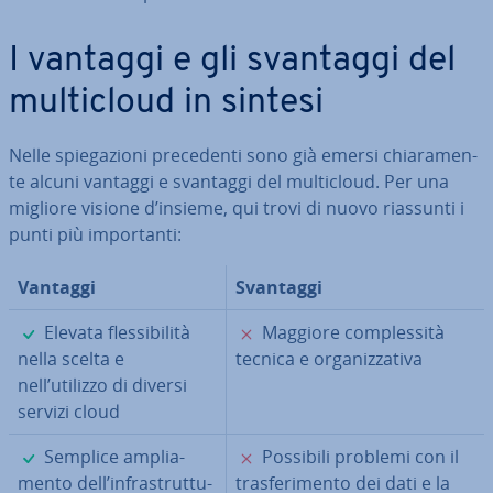
I vantaggi e gli svantaggi del
mul­ti­cloud in sintesi
Nelle spie­ga­zio­ni pre­ce­den­ti sono già emersi chia­ra­men­
te alcuni vantaggi e svantaggi del mul­ti­cloud. Per una
migliore visione d’insieme, qui trovi di nuovo riassunti i
punti più im­por­tan­ti:
Vantaggi
Svantaggi
✓
✗
Elevata fles­si­bi­li­tà
Maggiore com­ples­si­tà
nella scelta e
tecnica e or­ga­niz­za­ti­va
nell’utilizzo di diversi
servizi cloud
✓
✗
Semplice am­plia­
Possibili problemi con il
men­to dell’in­fra­strut­tu­
tra­sfe­ri­men­to dei dati e la