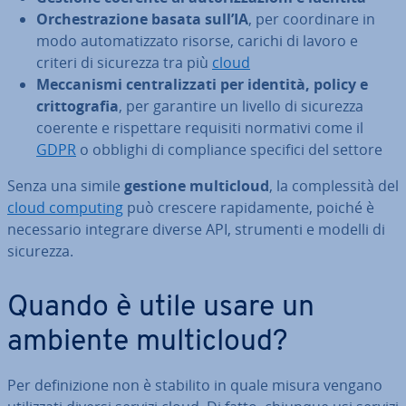
Or­che­stra­zio­ne basata sull’IA
, per coor­di­na­re in
modo au­to­ma­tiz­za­to risorse, carichi di lavoro e
criteri di sicurezza tra più
cloud
Mec­ca­ni­smi cen­tra­liz­za­ti per identità, policy e
crit­to­gra­fia
, per garantire un livello di sicurezza
coerente e ri­spet­ta­re requisiti normativi come il
GDPR
o obblighi di com­plian­ce specifici del settore
Senza una simile
gestione mul­ti­cloud
, la com­ples­si­tà del
cloud computing
può crescere ra­pi­da­men­te, poiché è
ne­ces­sa­rio integrare diverse API, strumenti e modelli di
sicurezza.
Quando è utile usare un
ambiente mul­ti­cloud?
Per de­fi­ni­zio­ne non è stabilito in quale misura vengano