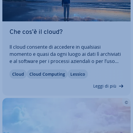
Che cos’è il cloud?
Il cloud consente di accedere in qualsiasi
momento e quasi da ogni luogo ai dati lì ar­chi­via­ti
e al software per i processi aziendali o per l’uso
privato. I dati salvati nel cloud si trovano sui server
Cloud
Cloud Computing
Lessico
di un fornitore esterno alla propria in­fra­strut­tu­ra
IT. Il cloud computing sta…
Leggi di più