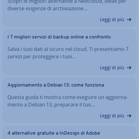
Scopri le migliori al­ter­na­ti­ve a Nextcloud, ideali per
diverse esigenze di ar­chi­via­zio­ne…
Leggi di più
I 7 migliori servizi di backup online a confronto
Salva i tuoi dati al sicuro nel cloud. Ti pre­sen­tia­mo 7
servizi per pro­teg­ge­re i tuoi…
Leggi di più
Ag­gior­na­men­to a Debian 13: come funziona
Questa guida ti mostra come eseguire un ag­gior­na­
men­to a Debian 13, preparare il tuo…
Leggi di più
4 al­ter­na­ti­ve gratuite a InDesign di Adobe