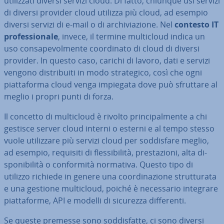
uti­liz­za­ti diversi servizi cloud. Di fatto, chiunque usi servizi
di diversi provider cloud utilizza più cloud, ad esempio
diversi servizi di e‑mail o di ar­chi­via­zio­ne. Nel
contesto IT
pro­fes­sio­na­le
, invece, il termine mul­ti­cloud indica un
uso con­sa­pe­vol­men­te coor­di­na­to di cloud di diversi
provider. In questo caso, carichi di lavoro, dati e servizi
vengono di­stri­bui­ti in modo stra­te­gi­co, così che ogni
piat­ta­for­ma cloud venga impiegata dove può sfruttare al
meglio i propri punti di forza.
Il concetto di mul­ti­cloud è rivolto prin­ci­pal­men­te a chi
gestisce server cloud interni o esterni e al tempo stesso
vuole uti­liz­za­re più servizi cloud per sod­di­sfa­re meglio,
ad esempio, requisiti di fles­si­bi­li­tà, pre­sta­zio­ni, alta di­
spo­ni­bi­li­tà o con­for­mi­tà normativa. Questo tipo di
utilizzo richiede in genere una coor­di­na­zio­ne strut­tu­ra­ta
e una gestione mul­ti­cloud, poiché è ne­ces­sa­rio integrare
piat­ta­for­me, API e modelli di sicurezza dif­fe­ren­ti.
Se queste premesse sono sod­di­sfat­te, ci sono diversi