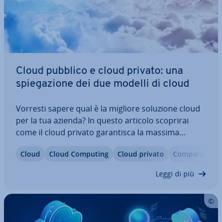
Cloud pubblico e cloud privato: una
spie­ga­zio­ne dei due modelli di cloud
Vorresti sapere qual è la migliore soluzione cloud
per la tua azienda? In questo articolo scoprirai
come il cloud privato ga­ran­ti­sca la massima
sicurezza e il massimo controllo, mentre il cloud
Cloud
Cloud Computing
Cloud privato
Com­pa­ra­ti­va
pubblico, grazie alla sua fles­si­bi­li­tà ed ef­fi­cien­za dei
costi, apra a nuove…
Leggi di più