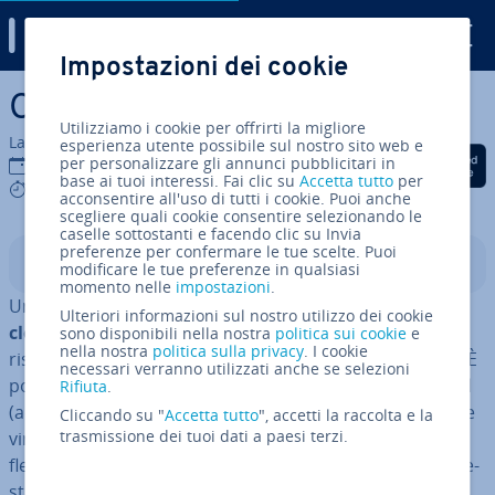
Digital Guide
Impostazioni dei cookie
Vai al contenuto prin­ci­pa­le
Che cos’è un mul­ti­cloud?
Utilizziamo i cookie per offrirti la migliore
La redazione di IONOS
esperienza utente possibile sul nostro sito web e
Condividi via Facebook
Condividi via Twitter
Condividi via Li
per personalizzare gli annunci pubblicitari in
08 lug 2026
base ai tuoi interessi. Fai clic su
Accetta tutto
per
5 mins
acconsentire all'uso di tutti i cookie. Puoi anche
scegliere quali cookie consentire selezionando le
caselle sottostanti e facendo clic su Invia
preferenze per confermare le tue scelte. Puoi
Indice
modificare le tue preferenze in qualsiasi
momento nelle
impostazioni
.
Un mul­ti­cloud descrive il
ricorso si­mul­ta­neo a servizi
Ulteriori informazioni sul nostro utilizzo dei cookie
cloud di più provider
, per combinare in modo mirato
sono disponibili nella nostra
politica sui cookie
e
nella nostra
politica sulla privacy
. I cookie
risorse, pre­sta­zio­ni e fun­zio­na­li­tà in base alle esigenze. È
necessari verranno utilizzati anche se selezioni
possibile uti­liz­za­re in parallelo diverse tipologie di cloud
Rifiuta
.
(ad esempio cloud pubblici, privati o ibridi) senza essere
Cliccando su "
Accetta tutto
", accetti la raccolta e la
trasmissione dei tuoi dati a paesi terzi.
vincolati a un unico provider, ottenendo così maggiore
fles­si­bi­li­tà, tol­le­ran­za ai guasti e un’ot­ti­miz­za­zio­ne di pre­
sta­zio­ni e costi.