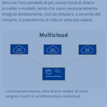
descrive l’uso parallelo di più servizi cloud di diversi
provider o modelli, senza che siano ne­ces­sa­ria­men­te
integrati di­ret­ta­men­te, così da uti­liz­za­re, a seconda del
compito, la piat­ta­for­ma di volta in volta più adatta.
L’il­lu­stra­zio­ne mostra come diversi modelli di cloud
vengono riuniti in un’in­fra­strut­tu­ra mul­ti­cloud.