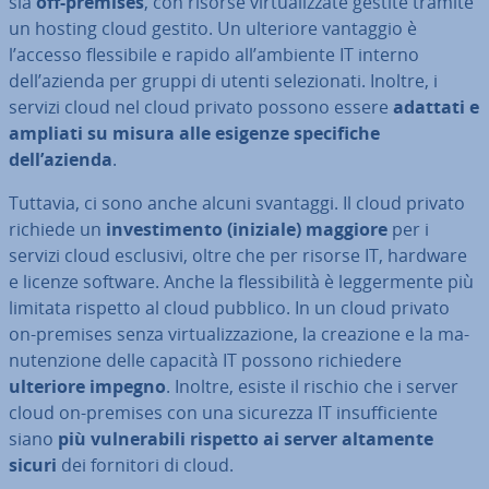
sia
off-premises
, con risorse vir­tua­liz­za­te gestite tramite
un hosting cloud gestito. Un ulteriore vantaggio è
l’accesso fles­si­bi­le e rapido all’ambiente IT interno
dell’azienda per gruppi di utenti se­le­zio­na­ti. Inoltre, i
servizi cloud nel cloud privato possono essere
adattati e
ampliati su misura alle esigenze spe­ci­fi­che
dell’azienda
.
Tuttavia, ci sono anche alcuni svantaggi. Il cloud privato
richiede un
in­ve­sti­men­to (iniziale) maggiore
per i
servizi cloud esclusivi, oltre che per risorse IT, hardware
e licenze software. Anche la fles­si­bi­li­tà è leg­ger­men­te più
limitata rispetto al cloud pubblico. In un cloud privato
on-premises senza vir­tua­liz­za­zio­ne, la creazione e la ma­
nu­ten­zio­ne delle capacità IT possono ri­chie­de­re
ulteriore impegno
. Inoltre, esiste il rischio che i server
cloud on-premises con una sicurezza IT in­suf­fi­cien­te
siano
più vul­ne­ra­bi­li rispetto ai server altamente
sicuri
dei fornitori di cloud.