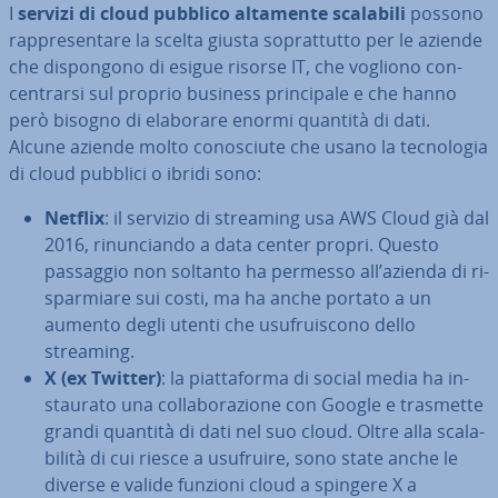
I
servizi di cloud pubblico altamente scalabili
possono
rap­pre­sen­ta­re la scelta giusta so­prat­tut­to per le aziende
che di­spon­go­no di esigue risorse IT, che vogliono con­
cen­trar­si sul proprio business prin­ci­pa­le e che hanno
però bisogno di elaborare enormi quantità di dati.
Alcune aziende molto co­no­sciu­te che usano la tec­no­lo­gia
di cloud pubblici o ibridi sono:
Netflix
: il servizio di streaming usa AWS Cloud già dal
2016, ri­nun­cian­do a data center propri. Questo
passaggio non soltanto ha permesso all’azienda di ri­
spar­mia­re sui costi, ma ha anche portato a un
aumento degli utenti che usu­frui­sco­no dello
streaming.
X (ex Twitter)
: la piat­ta­for­ma di social media ha in­
stau­ra­to una col­la­bo­ra­zio­ne con Google e trasmette
grandi quantità di dati nel suo cloud. Oltre alla sca­la­
bi­li­tà di cui riesce a usufruire, sono state anche le
diverse e valide funzioni cloud a spingere X a