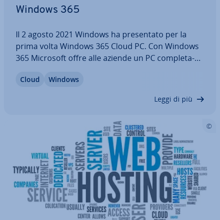
Windows 365
Il 2 agosto 2021 Windows ha pre­sen­ta­to per la
prima volta Windows 365 Cloud PC. Con Windows
365 Microsoft offre alle aziende un PC com­ple­ta­
men­te virtuale. Questo significa che gli utenti
Cloud
Windows
hanno accesso a tutte le ap­pli­ca­zio­ni Microsoft dal
browser senza essere legati a un…
Leggi di più