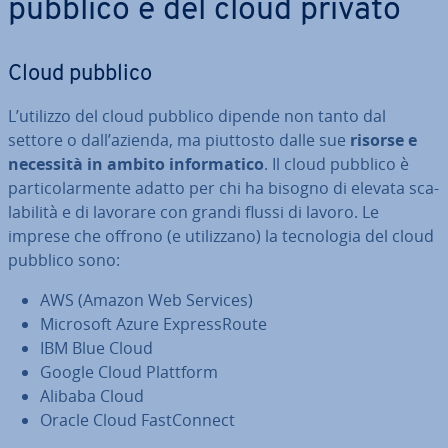
pubblico e del cloud privato
Cloud pubblico
L’utilizzo del cloud pubblico dipende non tanto dal
settore o dall’azienda, ma piuttosto dalle sue
risorse e
necessità in ambito in­for­ma­ti­co
. Il cloud pubblico è
par­ti­co­lar­men­te adatto per chi ha bisogno di elevata sca­
la­bi­li­tà e di lavorare con grandi flussi di lavoro. Le
imprese che offrono (e uti­liz­za­no) la tec­no­lo­gia del cloud
pubblico sono:
AWS (Amazon Web Services)
Microsoft Azure Ex­pres­sRou­te
IBM Blue Cloud
Google Cloud Plattform
Alibaba Cloud
Oracle Cloud Fast­Con­nect