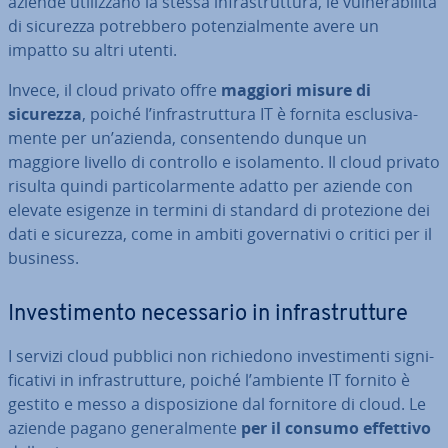
aziende uti­liz­za­no la stessa in­fra­strut­tu­ra, le vul­ne­ra­bi­li­tà
di sicurezza po­treb­be­ro po­ten­zial­men­te avere un
impatto su altri utenti.
Invece, il cloud privato offre
maggiori misure di
sicurezza
, poiché l’in­fra­strut­tu­ra IT è fornita esclu­si­va­
men­te per un’azienda, con­sen­ten­do dunque un
maggiore livello di controllo e iso­la­men­to. Il cloud privato
risulta quindi par­ti­co­lar­men­te adatto per aziende con
elevate esigenze in termini di standard di pro­te­zio­ne dei
dati e sicurezza, come in ambiti go­ver­na­ti­vi o critici per il
business.
In­ve­sti­men­to ne­ces­sa­rio in in­fra­strut­tu­re
I servizi cloud pubblici non ri­chie­do­no in­ve­sti­men­ti si­gni­
fi­ca­ti­vi in in­fra­strut­tu­re, poiché l’ambiente IT fornito è
gestito e messo a di­spo­si­zio­ne dal fornitore di cloud. Le
aziende pagano ge­ne­ral­men­te
per il consumo effettivo