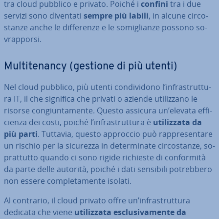
tra cloud pubblico e privato. Poiché i
confini
tra i due
servizi sono diventati
sempre più labili
, in alcune cir­co­
stan­ze anche le dif­fe­ren­ze e le so­mi­glian­ze possono so­
vrap­por­si.
Mul­ti­te­nan­cy (gestione di più utenti)
Nel cloud pubblico, più utenti con­di­vi­do­no l’in­fra­strut­tu­
ra IT, il che significa che privati o aziende uti­liz­za­no le
risorse con­giun­ta­men­te. Questo assicura un’elevata ef­fi­
cien­za dei costi, poiché l’in­fra­strut­tu­ra è
uti­liz­za­ta da
più parti
. Tuttavia, questo approccio può rap­pre­sen­ta­re
un rischio per la sicurezza in de­ter­mi­na­te cir­co­stan­ze, so­
prat­tut­to quando ci sono rigide richieste di con­for­mi­tà
da parte delle autorità, poiché i dati sensibili po­treb­be­ro
non essere com­ple­ta­men­te isolati.
Al contrario, il cloud privato offre un’in­fra­strut­tu­ra
dedicata che viene
uti­liz­za­ta esclu­si­va­men­te da