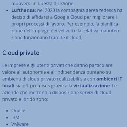
muoversi in questa direzione.
Lufthansa
: nel 2020 la compagnia aerea tedesca ha
deciso di affidarsi a Google Cloud per mi­glio­ra­re i
propri processi di lavoro. Per esempio, la pia­ni­fi­ca­
zio­ne dell’impiego dei velivoli e la relativa ma­nu­ten­
zio­ne fun­zio­na­no tramite il cloud.
Cloud privato
Le imprese e gli utenti privati che danno par­ti­co­la­re
valore all’autonomia e all’in­di­pen­den­za puntano su
ambienti di cloud privato rea­liz­za­bi­li sia con
ambienti IT
locali
sia off-premises grazie alla
vir­tua­liz­za­zio­ne
. Le
aziende che mettono a di­spo­si­zio­ne servizi di cloud
privato e ibrido sono:
Oracle
IBM
VMware