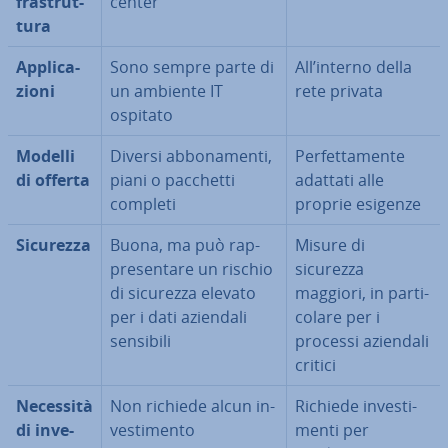
fra­strut­
center
tu­ra
Ap­pli­ca­
Sono sempre parte di
All’interno della
zio­ni
un ambiente IT
rete privata
ospitato
Modelli
Diversi ab­bo­na­men­ti,
Per­fet­ta­men­te
di offerta
piani o pacchetti
adattati alle
completi
proprie esigenze
Sicurezza
Buona, ma può rap­
Misure di
pre­sen­ta­re un rischio
sicurezza
di sicurezza elevato
maggiori, in par­ti­
per i dati aziendali
co­la­re per i
sensibili
processi aziendali
critici
Necessità
Non richiede alcun in­
Richiede in­ve­sti­
di in­ve­
ve­sti­men­to
men­ti per