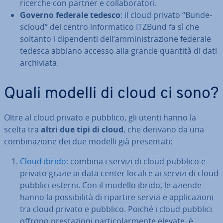
ricerche con partner e col­la­bo­ra­to­ri.
Governo federale tedesco
: il cloud privato “Bun­de­
scloud” del centro in­for­ma­ti­co ITZBund fa sì che
soltanto i di­pen­den­ti dell’am­mi­ni­stra­zio­ne federale
tedesca abbiano accesso alla grande quantità di dati
ar­chi­via­ta.
Quali modelli di cloud ci sono?
Oltre al cloud privato e pubblico, gli utenti hanno la
scelta tra
altri due tipi di cloud
, che derivano da una
com­bi­na­zio­ne dei due modelli già pre­sen­ta­ti:
Cloud ibrido
: combina i servizi di cloud pubblico e
privato grazie ai data center locali e ai servizi di cloud
pubblici esterni. Con il modello ibrido, le aziende
hanno la pos­si­bi­li­tà di ripartire servizi e ap­pli­ca­zio­ni
tra cloud privato e pubblico. Poiché i cloud pubblici
offrono pre­sta­zio­ni par­ti­co­lar­men­te elevate, è