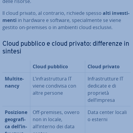
delle risorse.
Il cloud privato, al contrario, richiede spesso
alti in­ve­sti­
men­ti
in hardware e software, spe­cial­men­te se viene
gestito on-premises o in ambienti cloud esclusivi.
Cloud pubblico e cloud privato: dif­fe­ren­ze in
sintesi
Cloud pubblico
Cloud privato
Mul­ti­te­
L’in­fra­strut­tu­ra IT
In­fra­strut­tu­re IT
nan­cy
viene condivisa con
dedicate e di
altre persone
proprietà
dell’impresa
Posizione
Off-premises, ovvero
Data center locali
geo­gra­fi­
non in locale,
o esterni
ca dell’in­
all’interno dei data