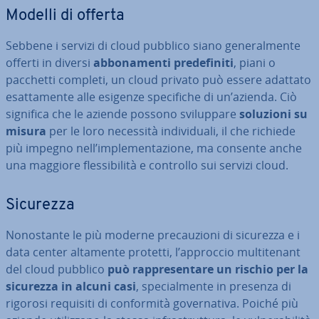
Modelli di offerta
Sebbene i servizi di cloud pubblico siano ge­ne­ral­men­te
offerti in diversi
ab­bo­na­men­ti pre­de­fi­ni­ti
, piani o
pacchetti completi, un cloud privato può essere adattato
esat­ta­men­te alle esigenze spe­ci­fi­che di un’azienda. Ciò
significa che le aziende possono svi­lup­pa­re
soluzioni su
misura
per le loro necessità in­di­vi­dua­li, il che richiede
più impegno nell’im­ple­men­ta­zio­ne, ma consente anche
una maggiore fles­si­bi­li­tà e controllo sui servizi cloud.
Sicurezza
No­no­stan­te le più moderne pre­cau­zio­ni di sicurezza e i
data center altamente protetti, l’approccio mul­ti­te­nant
del cloud pubblico
può rap­pre­sen­ta­re un rischio per la
sicurezza in alcuni casi
, spe­cial­men­te in presenza di
rigorosi requisiti di con­for­mi­tà go­ver­na­ti­va. Poiché più