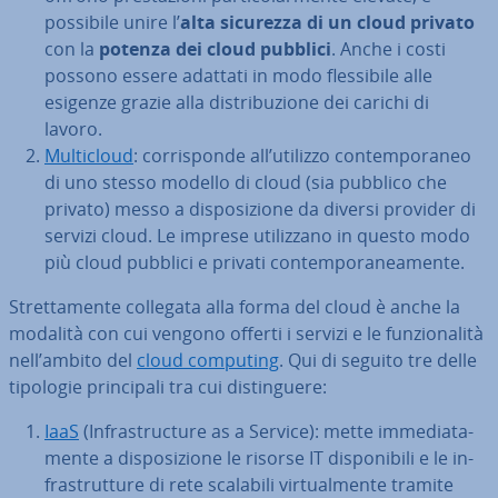
possibile unire l’
alta sicurezza di un cloud privato
con la
potenza dei cloud pubblici
. Anche i costi
possono essere adattati in modo fles­si­bi­le alle
esigenze grazie alla di­stri­bu­zio­ne dei carichi di
lavoro.
Mul­ti­cloud
: cor­ri­spon­de all’utilizzo con­tem­po­ra­neo
di uno stesso modello di cloud (sia pubblico che
privato) messo a di­spo­si­zio­ne da diversi provider di
servizi cloud. Le imprese uti­liz­za­no in questo modo
più cloud pubblici e privati con­tem­po­ra­nea­men­te.
Stret­ta­men­te collegata alla forma del cloud è anche la
modalità con cui vengono offerti i servizi e le fun­zio­na­li­tà
nell’ambito del
cloud computing
. Qui di seguito tre delle
tipologie prin­ci­pa­li tra cui di­stin­gue­re:
IaaS
(In­fra­struc­tu­re as a Service): mette im­me­dia­ta­
men­te a di­spo­si­zio­ne le risorse IT di­spo­ni­bi­li e le in­
fra­strut­tu­re di rete scalabili vir­tual­men­te tramite