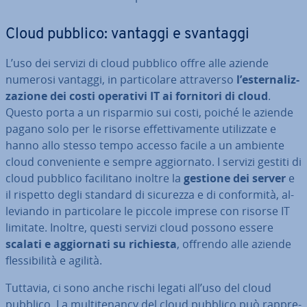
Cloud pubblico: vantaggi e svantaggi
L’uso dei servizi di cloud pubblico offre alle aziende
numerosi vantaggi, in par­ti­co­la­re at­tra­ver­so
l’ester­na­liz­
za­zio­ne dei costi operativi IT ai fornitori di cloud
.
Questo porta a un risparmio sui costi, poiché le aziende
pagano solo per le risorse ef­fet­ti­va­men­te uti­liz­za­te e
hanno allo stesso tempo accesso facile a un ambiente
cloud con­ve­nien­te e sempre ag­gior­na­to. I servizi gestiti di
cloud pubblico fa­ci­li­ta­no inoltre la
gestione dei server
e
il rispetto degli standard di sicurezza e di con­for­mi­tà, al­
le­vian­do in par­ti­co­la­re le piccole imprese con risorse IT
limitate. Inoltre, questi servizi cloud possono essere
scalati e ag­gior­na­ti su richiesta
, offrendo alle aziende
fles­si­bi­li­tà e agilità.
Tuttavia, ci sono anche rischi legati all’uso del cloud
pubblico. La mul­ti­te­nan­cy del cloud pubblico può rap­pre­