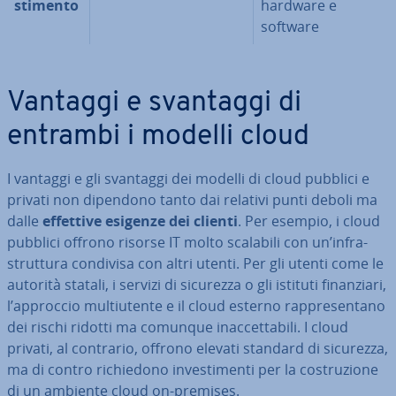
sti­men­to
hardware e
software
Vantaggi e svantaggi di
entrambi i modelli cloud
I vantaggi e gli svantaggi dei modelli di cloud pubblici e
privati non dipendono tanto dai relativi punti deboli ma
dalle
effettive esigenze dei clienti
. Per esempio, i cloud
pubblici offrono risorse IT molto scalabili con un’in­fra­
strut­tu­ra condivisa con altri utenti. Per gli utenti come le
autorità statali, i servizi di sicurezza o gli istituti fi­nan­zia­ri,
l’approccio mul­tiu­ten­te e il cloud esterno rap­pre­sen­ta­no
dei rischi ridotti ma comunque inac­cet­ta­bi­li. I cloud
privati, al contrario, offrono elevati standard di sicurezza,
ma di contro ri­chie­do­no in­ve­sti­men­ti per la co­stru­zio­ne
di un ambiente cloud on-premises.