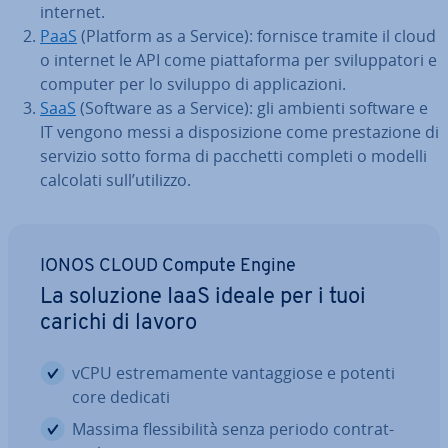
internet.
PaaS
(Platform as a Service): fornisce tramite il cloud
o internet le API come piat­ta­for­ma per svi­lup­pa­to­ri e
computer per lo sviluppo di ap­pli­ca­zio­ni.
SaaS
(Software as a Service): gli ambienti software e
IT vengono messi a di­spo­si­zio­ne come pre­sta­zio­ne di
servizio sotto forma di pacchetti completi o modelli
calcolati sull’utilizzo.
IONOS CLOUD Compute Engine
La soluzione IaaS ideale per i tuoi
carichi di lavoro
vCPU estre­ma­men­te van­tag­gio­se e potenti
core dedicati
Massima fles­si­bi­li­tà senza periodo con­trat­