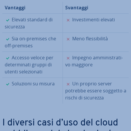
Vantaggi
Svantaggi
✓
✗
Elevati standard di
In­ve­sti­men­ti elevati
sicurezza
✓
✗
Sia on-premises che
Meno fles­si­bi­li­tà
off-premises
✓
✗
Accesso veloce per
Impegno am­mi­ni­stra­ti­
de­ter­mi­na­ti gruppi di
vo maggiore
utenti se­le­zio­na­ti
✓
✗
Soluzioni su misura
Un proprio server
potrebbe essere soggetto a
rischi di sicurezza
I diversi casi d’uso del cloud