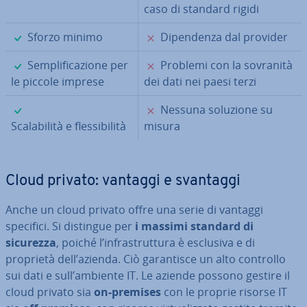
caso di standard rigidi
✓
✗
Sforzo minimo
Di­pen­den­za dal provider
✓
✗
Sem­pli­fi­ca­zio­ne per
Problemi con la sovranità
le piccole imprese
dei dati nei paesi terzi
✓
✗
Nessuna soluzione su
Sca­la­bi­li­tà e fles­si­bi­li­tà
misura
Cloud privato: vantaggi e svantaggi
Anche un cloud privato offre una serie di vantaggi
specifici. Si distingue per
i massimi standard di
sicurezza
, poiché l’in­fra­strut­tu­ra è esclusiva e di
proprietà dell’azienda. Ciò ga­ran­ti­sce un alto controllo
sui dati e sull’ambiente IT. Le aziende possono gestire il
cloud privato sia
on-premises
con le proprie risorse IT