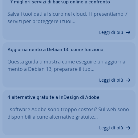
I 7 migliori servizi di backup online a confronto
Salva i tuoi dati al sicuro nel cloud. Ti pre­sen­tia­mo 7
servizi per pro­teg­ge­re i tuoi…
Leggi di più
Ag­gior­na­men­to a Debian 13: come funziona
Questa guida ti mostra come eseguire un ag­gior­na­
men­to a Debian 13, preparare il tuo…
Leggi di più
4 al­ter­na­ti­ve gratuite a InDesign di Adobe
I software Adobe sono troppo costosi? Sul web sono
di­spo­ni­bi­li alcune al­ter­na­ti­ve gratuite…
Leggi di più