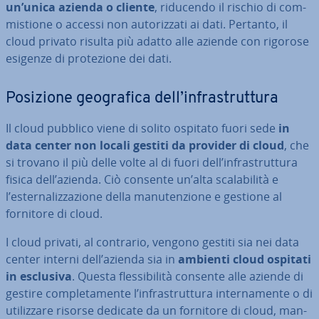
un’unica azienda o cliente
, riducendo il rischio di com­
mi­stio­ne o accessi non au­to­riz­za­ti ai dati. Pertanto, il
cloud privato risulta più adatto alle aziende con rigorose
esigenze di pro­te­zio­ne dei dati.
Posizione geo­gra­fi­ca dell’in­fra­strut­tu­ra
Il cloud pubblico viene di solito ospitato fuori sede
in
data center non locali gestiti da provider di cloud
, che
si trovano il più delle volte al di fuori dell’in­fra­strut­tu­ra
fisica dell’azienda. Ciò consente un’alta sca­la­bi­li­tà e
l’ester­na­liz­za­zio­ne della ma­nu­ten­zio­ne e gestione al
fornitore di cloud.
I cloud privati, al contrario, vengono gestiti sia nei data
center interni dell’azienda sia in
ambienti cloud ospitati
in esclusiva
. Questa fles­si­bi­li­tà consente alle aziende di
gestire com­ple­ta­men­te l’in­fra­strut­tu­ra in­ter­na­men­te o di
uti­liz­za­re risorse dedicate da un fornitore di cloud, man­