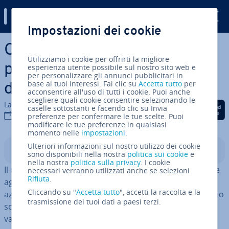
Digital Guide
Impostazioni dei cookie
Vai al contenuto prin­ci­pa­le
Cloud pubblico e cloud
Utilizziamo i cookie per offrirti la migliore
privato: una spie­ga­zio­ne dei
esperienza utente possibile sul nostro sito web e
per personalizzare gli annunci pubblicitari in
base ai tuoi interessi. Fai clic su
Accetta tutto
per
due modelli di cloud
acconsentire all'uso di tutti i cookie. Puoi anche
scegliere quali cookie consentire selezionando le
La redazione di IONOS
Condividi via Facebook
Condividi via Twitter
Condividi via Li
caselle sottostanti e facendo clic su Invia
09 set 2025
preferenze per confermare le tue scelte. Puoi
modificare le tue preferenze in qualsiasi
momento nelle
impostazioni
.
Ulteriori informazioni sul nostro utilizzo dei cookie
Indice
sono disponibili nella nostra
politica sui cookie
e
nella nostra
politica sulla privacy
. I cookie
Il cloud pubblico e il cloud privato si di­stin­guo­no in base
necessari verranno utilizzati anche se selezioni
Rifiuta
.
agli accessi: un cloud pubblico è di­spo­ni­bi­le per più
Cliccando su "
Accetta tutto
", accetti la raccolta e la
aziende (o or­ga­niz­za­zio­ni, utenti privati), un cloud privato
trasmissione dei tuoi dati a paesi terzi.
solo per una singola entità. Poiché l’entità del servizio
varia a seconda del cloud scelto vale la pena di