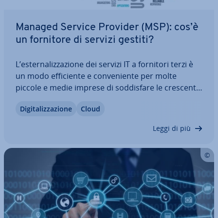
Managed Service Provider (MSP): cos’è
un fornitore di servizi gestiti?
L’ester­na­liz­za­zio­ne dei servizi IT a fornitori terzi è
un modo ef­fi­cien­te e con­ve­nien­te per molte
piccole e medie imprese di sod­di­sfa­re le crescenti
richieste digitali. I fornitori di servizi gestiti, anche
Di­gi­ta­liz­za­zio­ne
Cloud
co­no­sciu­ti come Managed Service Provider (MSP),
sono in grado di offrire…
Leggi di più