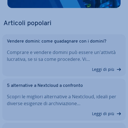
Articoli popolari
Vendere domini: come gua­da­gna­re con i domini?
Comprare e vendere domini può essere un'at­ti­vi­tà
lucrativa, se si sa come procedere. Vi…
Leggi di più
5 al­ter­na­ti­ve a Nextcloud a confronto
Scopri le migliori al­ter­na­ti­ve a Nextcloud, ideali per
diverse esigenze di ar­chi­via­zio­ne…
Leggi di più