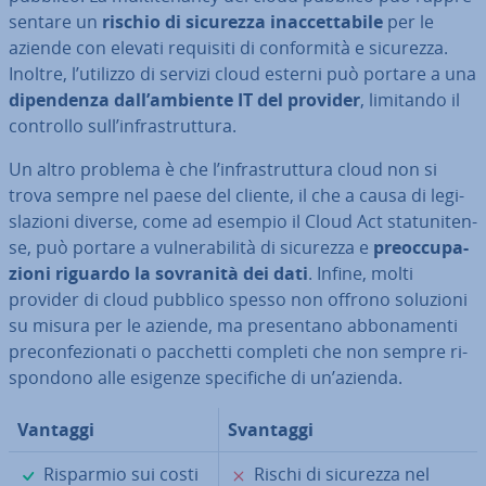
sen­ta­re un
rischio di sicurezza inac­cet­ta­bi­le
per le
aziende con elevati requisiti di con­for­mi­tà e sicurezza.
Inoltre, l’utilizzo di servizi cloud esterni può portare a una
di­pen­den­za dall’ambiente IT del provider
, limitando il
controllo sull’in­fra­strut­tu­ra.
Un altro problema è che l’in­fra­strut­tu­ra cloud non si
trova sempre nel paese del cliente, il che a causa di le­gi­
sla­zio­ni diverse, come ad esempio il Cloud Act sta­tu­ni­ten­
se, può portare a vul­ne­ra­bi­li­tà di sicurezza e
pre­oc­cu­pa­
zio­ni riguardo la sovranità dei dati
. Infine, molti
provider di cloud pubblico spesso non offrono soluzioni
su misura per le aziende, ma pre­sen­ta­no ab­bo­na­men­ti
pre­con­fe­zio­na­ti o pacchetti completi che non sempre ri­
spon­do­no alle esigenze spe­ci­fi­che di un’azienda.
Vantaggi
Svantaggi
✓
✗
Risparmio sui costi
Rischi di sicurezza nel