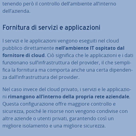
te­nen­do però il controllo dell’ambiente all’interno
dell’azienda.
Fornitura di servizi e ap­pli­ca­zio­ni
I servizi e le ap­pli­ca­zio­ni vengono eseguiti nel cloud
pubblico di­ret­ta­men­te
nell’ambiente IT ospitato dal
fornitore di cloud
. Ciò significa che le ap­pli­ca­zio­ni e i dati
fun­zio­na­no sull’in­fra­strut­tu­ra del provider, il che sem­pli­
fi­ca la fornitura ma comporta anche una certa di­pen­den­
za dall’in­fra­strut­tu­ra del provider.
Nel caso invece del cloud privato, i servizi e le ap­pli­ca­zio­
ni
rimangono all’interno della propria rete aziendale
.
Questa con­fi­gu­ra­zio­ne offre maggiore controllo e
sicurezza, poiché le risorse non vengono condivise con
altre aziende o utenti privati, ga­ran­ten­do così un
migliore iso­la­men­to e una migliore sicurezza.