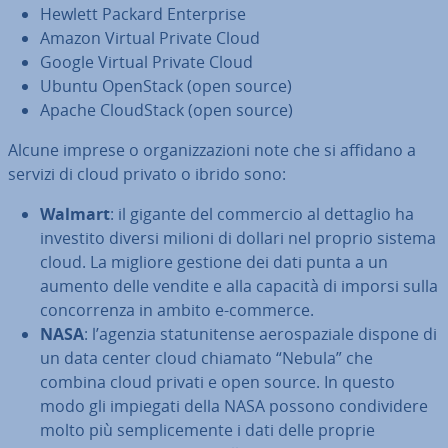
Hewlett Packard En­ter­pri­se
Amazon Virtual Private Cloud
Google Virtual Private Cloud
Ubuntu OpenStack (open source)
Apache Cloud­Stack (open source)
Alcune imprese o or­ga­niz­za­zio­ni note che si affidano a
servizi di cloud privato o ibrido sono:
Walmart
: il gigante del commercio al dettaglio ha
investito diversi milioni di dollari nel proprio sistema
cloud. La migliore gestione dei dati punta a un
aumento delle vendite e alla capacità di imporsi sulla
con­cor­ren­za in ambito e-commerce.
NASA
: l’agenzia sta­tu­ni­ten­se ae­ro­spa­zia­le dispone di
un data center cloud chiamato “Nebula” che
combina cloud privati e open source. In questo
modo gli impiegati della NASA possono con­di­vi­de­re
molto più sem­pli­ce­men­te i dati delle proprie