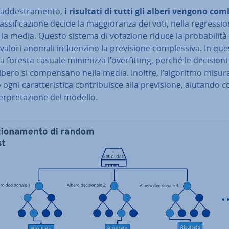
ad­de­stra­men­to,
i risultati di tutti gli alberi vengono com
as­si­fi­ca­zio­ne decide la mag­gio­ran­za dei voti, nella re­gres­sio
 la media. Questo sistema di votazione riduce la pro­ba­bi­li­tà
valori anomali in­fluen­zi­no la pre­vi­sio­ne com­ples­si­va. In qu
 foresta casuale minimizza l’over­fit­ting, perché le decisioni
lbero si com­pen­sa­no nella media. Inoltre, l’algoritmo misur
gni ca­rat­te­ri­sti­ca con­tri­bui­sce alla pre­vi­sio­ne, aiutando c
ter­pre­ta­zio­ne del modello.