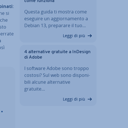
come funziona
binati
:
Questa guida ti mostra come
­ne si
eseguire un ag­gior­na­men­to a
 che
Debian 13, preparare il tuo…
esto
 errate
Leggi di più
a
osì
4 al­ter­na­ti­ve gratuite a InDesign
di Adobe
I software Adobe sono troppo
costosi? Sul web sono di­spo­ni­
bi­li alcune al­ter­na­ti­ve
gratuite…
Leggi di più