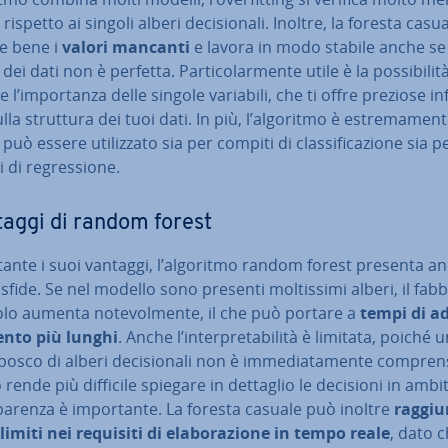
ispetto ai singoli alberi de­ci­sio­na­li. Inoltre, la foresta casu
ce bene i
valori mancanti
e lavora in modo stabile anche se 
dei dati non è perfetta. Par­ti­co­lar­men­te utile è la pos­si­bi­li­t
e l’im­por­tan­za delle singole variabili, che ti offre preziose in
sulla struttura dei tuoi dati. In più, l’algoritmo è estre­ma­men­t
 e può essere uti­liz­za­to sia per compiti di clas­si­fi­ca­zio­ne sia p
 di re­gres­sio­ne.
aggi di random forest
tan­te i suoi vantaggi, l’algoritmo random forest presenta a
sfide. Se nel modello sono presenti mol­tis­si­mi alberi, il fab­b
olo aumenta no­te­vol­men­te, il che può portare a
tempi di ad
en­to più lunghi
. Anche l’in­ter­pre­ta­bi­li­tà è limitata, poiché 
osco di alberi de­ci­sio­na­li non è im­me­dia­ta­men­te com­pren­si
rende più difficile spiegare in dettaglio le decisioni in ambiti
spa­ren­za è im­por­tan­te. La foresta casuale può inoltre
rag­giun
limiti nei requisiti di ela­bo­ra­zio­ne in tempo reale
, dato c