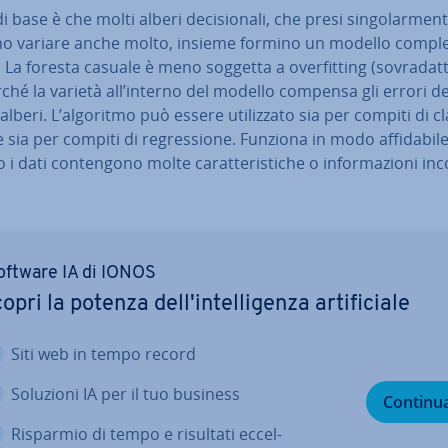
i base è che molti alberi de­ci­sio­na­li, che presi sin­go­lar­men­
o variare anche molto, insieme formino un modello com­ples
. La foresta casuale è meno soggetta a over­fit­ting (so­vra­dat
rché la varietà all’interno del modello compensa gli errori de
alberi. L’algoritmo può essere uti­liz­za­to sia per compiti di clas
ne sia per compiti di re­gres­sio­ne. Funziona in modo af­fi­da­bi­
 dati con­ten­go­no molte ca­rat­te­ri­sti­che o in­for­ma­zio­ni in­
software IA di IONOS
opri la potenza del­l'in­tel­li­gen­za ar­ti­fi­cia­le
Siti web in tempo record
Soluzioni IA per il tuo business
Continu
Risparmio di tempo e risultati ec­cel­