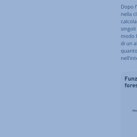
Dopo l’
nella cl
calcola
singoli 
modo la
di un a
quanto o
nell’in­