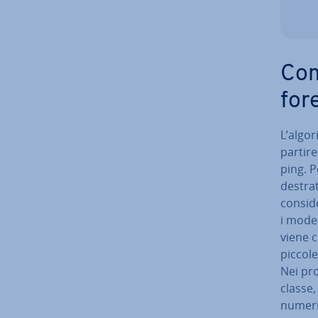
Com
for
L’algo
partire
ping. 
de­stra
consider
i model
viene c
piccole 
Nei pro
classe,
numeri