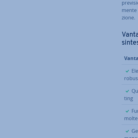
pre­vi­s
men­te 
zio­ne.
Vanta
sinte
Vanta
Ele
ro­bu­s
Qua
ting
Fu
molte 
Ges