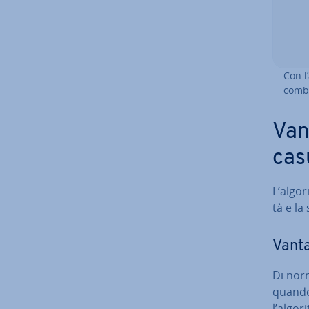
Con l’
combi
Van
cas
L’algori
tà e la
Vanta
Di norm
quando 
l’algor