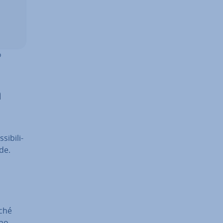
o
a
i­bi­li­
de.
iché
eno