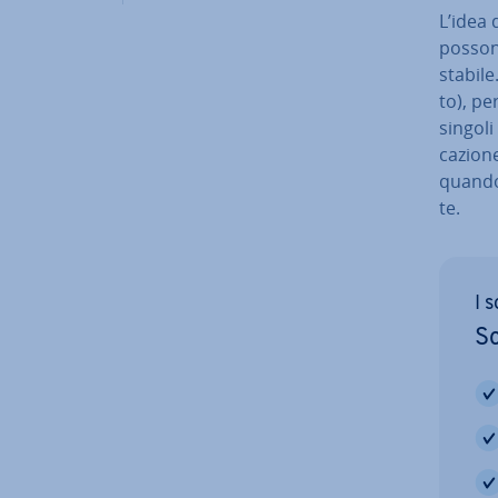
L’idea d
posson
stabile
to), pe
singoli 
ca­zio­
quando i
te.
I 
Sc