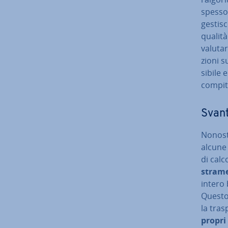
spesso r
gestis
qualità 
valutar
zio­ni 
si­bi­le
compiti
Svant
No­no­s
alcune 
di calc
stra­m
intero b
Questo 
la tra­
propri 