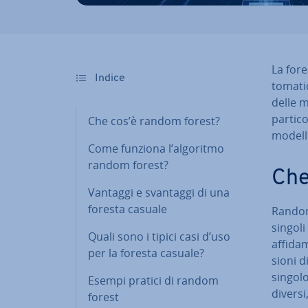
La fore
Indice
to­ma­t
delle me­
par­ti­co
Che cos’è random forest?
modelli
Come funziona l’algoritmo
random forest?
Che
Vantaggi e svantaggi di una
foresta casuale
Random
singoli
Quali sono i tipici casi d’uso
af­fi­d
per la foresta casuale?
sio­ni 
singolo 
Esempi pratici di random
diversi
forest