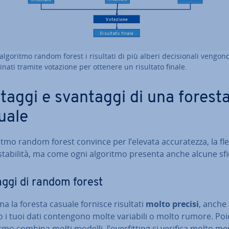
algoritmo random forest i risultati di più alberi de­ci­sio­na­li vengon
nati tramite votazione per ottenere un risultato finale.
taggi e svantaggi di una forest
uale
tmo random forest convince per l’elevata ac­cu­ra­tez­za, la fles­s
 stabilità, ma come ogni algoritmo presenta anche alcune sfi
ggi di random forest
a la foresta casuale fornisce risultati
molto precisi
, anche
i tuoi dati con­ten­go­no molte variabili o molto rumore. Po
itmo combina molti modelli, l’over­fit­ting si verifica molto m