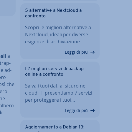
5 al­ter­na­ti­ve a Nextcloud a
confronto
Scopri le migliori al­ter­na­ti­ve a
Nextcloud, ideali per diverse
esigenze di ar­chi­via­zio­ne…
Leggi di più
ali
a
trap­
I 7 migliori servizi di backup
ne ad­
online a confronto
ero
così che
Salva i tuoi dati al sicuro nel
bero
cloud. Ti pre­sen­tia­mo 7 servizi
che
per pro­teg­ge­re i tuoi…
’albero.
Leggi di più
di
Ag­gior­na­men­to a Debian 13: