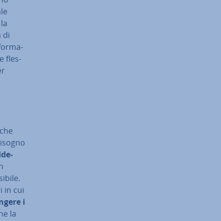
ale
la
à di
­for­ma­
e fles­
er
nche
i­so­gno
­de­
un
­bi­le.
 in cui
­ge­re i
he la