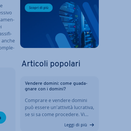
te
­si­vo
­ta­men­
i
­si­fi­
le anche
com­ple­
Articoli popolari
Vendere domini: come gua­da­
gna­re con i domini?
Comprare e vendere domini
può essere un'at­ti­vi­tà lucrativa,
se si sa come procedere. Vi…
a
Leggi di più