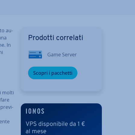
to au­
 una
Prodotti correlati
­ne. In
mi
Game Server
Scopri i pacchetti
i molti
 fare
pre­vi­
i
en­te