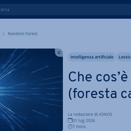
ca
Random Forest
In­tel­li­gen­za ar­ti­fi­cia­le
Lessi
Che cos’è
(foresta c
La redazione di IONOS
01 lug 2026
7 mins