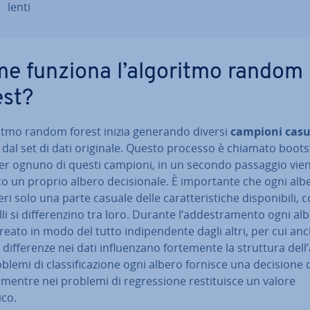
len­ti
e funziona l’algoritmo random
est?
ritmo random forest inizia generando diversi
campioni casu
 dal set di dati originale. Questo processo è chiamato boo­ts
Per ognuno di questi campioni, in un secondo passaggio vie
­to un proprio albero de­ci­sio­na­le. È im­por­tan­te che ogni alb
i solo una parte casuale delle ca­rat­te­ri­sti­che di­spo­ni­bi­li, 
li si dif­fe­ren­zi­no tra loro. Durante l’ad­de­stra­men­to ogni al
reato in modo del tutto in­di­pen­den­te dagli altri, per cui an
dif­fe­ren­ze nei dati in­fluen­za­no for­te­men­te la struttura dell
blemi di clas­si­fi­ca­zio­ne ogni albero fornisce una decisione 
 mentre nei problemi di re­gres­sio­ne re­sti­tui­sce un valore
co.