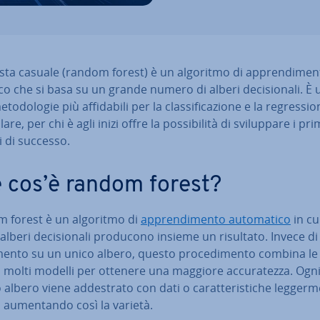
sta casuale (random forest) è un algoritmo di ap­pren­di­men­
i­co che si basa su un grande numero di alberi de­ci­sio­na­li. È
to­do­lo­gie più af­fi­da­bi­li per la clas­si­fi­ca­zio­ne e la re­gres­sio
­la­re, per chi è agli inizi offre la pos­si­bi­li­tà di svi­lup­pa­re i pri
 di successo.
 cos’è random forest?
 forest è un algoritmo di
ap­pren­di­men­to au­to­ma­ti­co
in cu
 alberi de­ci­sio­na­li producono insieme un risultato. Invece di
a­men­to su un unico albero, questo pro­ce­di­men­to combina le 
di molti modelli per ottenere una maggiore ac­cu­ra­tez­za. Ogn
albero viene ad­de­stra­to con dati o ca­rat­te­ri­sti­che leg­ger­m
, au­men­tan­do così la varietà.