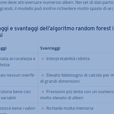
io­ne deve at­tra­ver­sa­re numerosi alberi. Nei set di dati par­ti­c
grandi, il modello può inoltre ri­chie­de­re molto spazio di ar­ch
ggi e svantaggi dell’algoritmo random forest 
si
ggi
Svantaggi
✓
✗
vata ac­cu­ra­tez­za e
In­ter­pre­ta­bi­li­tà ridotta
tez­za
✓
✗
si nessun over­fit­
Elevato fab­bi­so­gno di calcolo per 
di grandi di­men­sio­ni
✓
✗
nziona bene con
Pre­vi­sio­ni più lente con un numero
variabili
molto elevato di alberi
✓
✗
tisce bene i valori
Richiede molta memoria