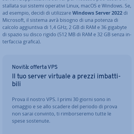
stal­la­ta sui sistemi operativi Linux, macOS e Windows. Se,
ad esempio, decidi di uti­liz­za­re
Windows Server 2022
di
Microsoft, il sistema avrà bisogno di una potenza di
calcolo ag­giun­ti­va di 1,4 GHz, 2 GB di RAM e 36 gigabyte
di spazio su disco rigido (512 MB di RAM e 32 GB senza in­
ter­fac­cia grafica).
Novità: offerta VPS
Il tuo server virtuale a prezzi im­bat­ti­
bi­li
Prova il nostro VPS. I primi 30 giorni sono in
omaggio e se allo scadere del periodo di prova
non sarai convinto, ti rim­bor­se­re­mo tutte le
spese sostenute.