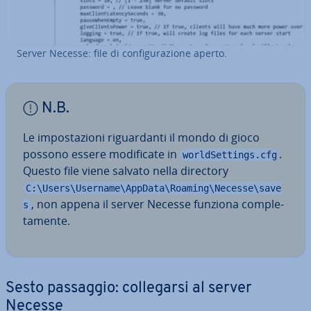
Server Necesse: file di con­fi­gu­ra­zio­ne aperto.
N.B.
Le im­po­sta­zio­ni ri­guar­dan­ti il mondo di gioco
possono essere mo­di­fi­ca­te in
.
worldSettings.cfg
Questo file viene salvato nella directory
C:\Users\Username\AppData\Roaming\Necesse\save
, non appena il server Necesse funziona com­ple­
s
ta­men­te.
Sesto passaggio: col­le­gar­si al server
Necesse