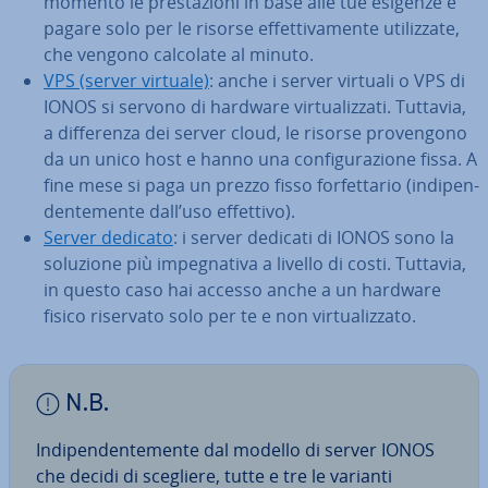
momento le pre­sta­zio­ni in base alle tue esigenze e
pagare solo per le risorse ef­fet­ti­va­men­te uti­liz­za­te,
che vengono calcolate al minuto.
VPS (server virtuale)
: anche i server virtuali o VPS di
IONOS si servono di hardware vir­tua­liz­za­ti. Tuttavia,
a dif­fe­ren­za dei server cloud, le risorse pro­ven­go­no
da un unico host e hanno una con­fi­gu­ra­zio­ne fissa. A
fine mese si paga un prezzo fisso for­fet­ta­rio (in­di­pen­
den­te­men­te dall’uso effettivo).
Server dedicato
: i server dedicati di IONOS sono la
soluzione più im­pe­gna­ti­va a livello di costi. Tuttavia,
in questo caso hai accesso anche a un hardware
fisico riservato solo per te e non vir­tua­liz­za­to.
N.B.
In­di­pen­den­te­men­te dal modello di server IONOS
che decidi di scegliere, tutte e tre le varianti