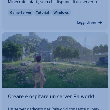
Minecraft. Infatti, solo chi dispone di un server per
ospitare il proprio mondo può stabilire au­to­no­ma­
Game Server
Tutorial
Windows
men­te le con­di­zio­ni di gioco della modalità mul­ti­
player online. La con­fi­gu­ra­zio­ne è…
Leggi di più
Creare e ospitare un server Palworld
Un server dedicato per Palworld consente di per­