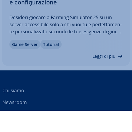
e con­fi­gu­ra­zio­ne
Desideri giocare a Farming Simulator 25 su un
server ac­ces­si­bi­le solo a chi vuoi tu e per­fet­ta­men­
te per­so­na­liz­za­to secondo le tue esigenze di gioco?
Allora un server dedicato è la soluzione che fa al
Game Server
Tutorial
caso tuo. In questo articolo ti il­lu­stria­mo i requisiti
hardware necessari in…
Leggi di più
Chi siamo
Newsroom
Centro As­si­sten­za
Termini e con­di­zio­ni