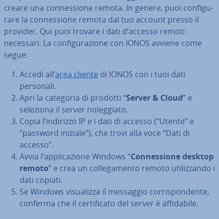
creare una con­nes­sio­ne remota. In genere, puoi con­fi­gu­
ra­re la con­nes­sio­ne remota dal tuo account presso il
provider. Qui puoi trovare i dati d’accesso remoti
necessari. La con­fi­gu­ra­zio­ne con IONOS avviene come
segue:
Accedi all’
area cliente
di IONOS con i tuoi dati
personali.
Apri la categoria di prodotti “
Server & Cloud
” e
seleziona il server no­leg­gia­to.
Copia l’indirizzo IP e i dati di accesso (“Utente” e
“password iniziale”), che trovi alla voce “Dati di
accesso”.
Avvia l’ap­pli­ca­zio­ne Windows “
Con­nes­sio­ne desktop
remoto
” e crea un col­le­ga­men­to remoto uti­liz­zan­do i
dati copiati.
Se Windows vi­sua­liz­za il messaggio cor­ri­spon­den­te,
conferma che il cer­ti­fi­ca­to del server è af­fi­da­bi­le.