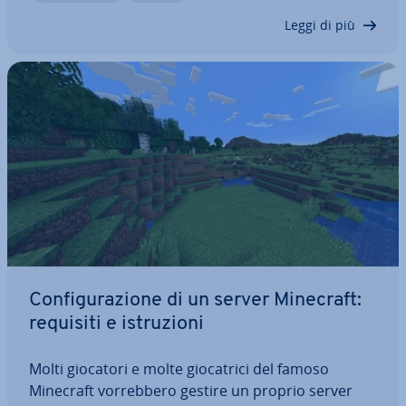
della massima libertà, potete creare…
Leggi di più
Con­fi­gu­ra­zio­ne di un server Minecraft:
requisiti e istru­zio­ni
Molti giocatori e molte gio­ca­tri­ci del famoso
Minecraft vor­reb­be­ro gestire un proprio server