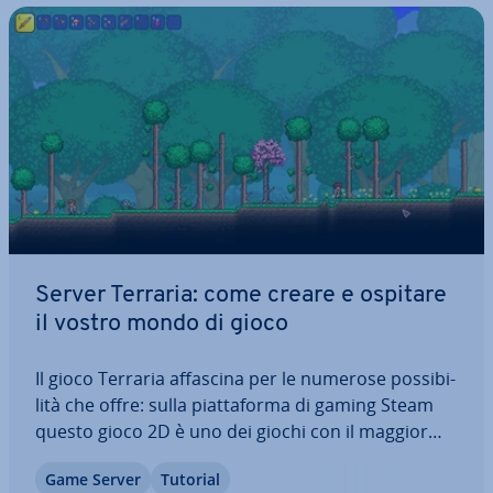
Server Terraria: come creare e ospitare
il vostro mondo di gioco
Il gioco Terraria affascina per le numerose pos­si­bi­
li­tà che offre: sulla piat­ta­for­ma di gaming Steam
questo gioco 2D è uno dei giochi con il maggior
numero di va­lu­ta­zio­ni in assoluto. Se volete
Game Server
Tutorial
giocare insieme in modalità mul­ti­player e godere