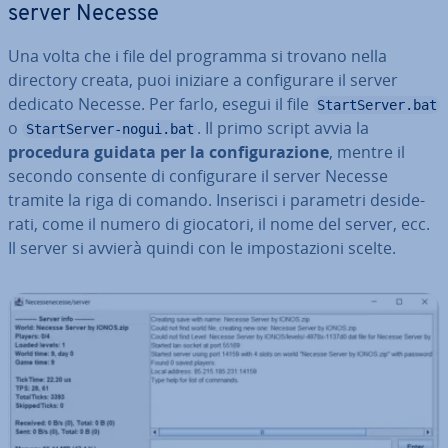
server Necesse
Una volta che i file del programma si trovano nella
directory creata, puoi iniziare a con­fi­gu­ra­re il server
dedicato Necesse. Per farlo, esegui il file
StartServer.bat
o
. Il primo script avvia la
StartServer-nogui.bat
procedura guidata per la con­fi­gu­ra­zio­ne
, mentre il
secondo consente di con­fi­gu­ra­re il server Necesse
tramite la riga di comando. Inserisci i parametri de­si­de­
ra­ti, come il numero di giocatori, il nome del server, ecc.
Il server si avvierà quindi con le im­po­sta­zio­ni scelte.