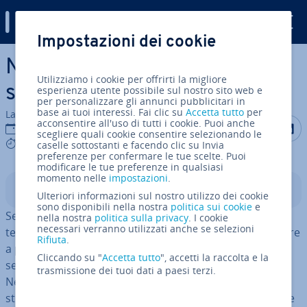
Digital Guide
Impostazioni dei cookie
Vai al contenuto prin­ci­pa­le
Necesse: come in­stal­la­re un
Utilizziamo i cookie per offrirti la migliore
server dedicato
esperienza utente possibile sul nostro sito web e
per personalizzare gli annunci pubblicitari in
base ai tuoi interessi. Fai clic su
Accetta tutto
per
La redazione di IONOS
acconsentire all'uso di tutti i cookie. Puoi anche
Condividi 
Condiv
C
27 mar 2025
scegliere quali cookie consentire selezionando le
8 mins
caselle sottostanti e facendo clic su Invia
preferenze per confermare le tue scelte. Puoi
modificare le tue preferenze in qualsiasi
momento nelle
impostazioni
.
Indice
Ulteriori informazioni sul nostro utilizzo dei cookie
sono disponibili nella nostra
politica sui cookie
e
Se vuoi avere il massimo controllo sulla creazione di
nella nostra
politica sulla privacy
. I cookie
necessari verranno utilizzati anche se selezioni
team, l’espe­rien­za di gioco e i tempi di con­nes­sio­ne, oltre
Rifiuta
.
a poter creare in­se­dia­men­ti ed esplorare i dungeon
Cliccando su "
Accetta tutto
", accetti la raccolta e la
senza alcuna pre­oc­cu­pa­zio­ne, un server dedicato
trasmissione dei tuoi dati a paesi terzi.
Necesse è quello che fa per te. In questo articolo ti il­lu­
stria­mo i requisiti e i passaggi necessari per con­fi­gu­ra­re