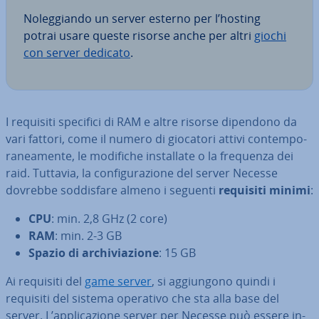
No­leg­gian­do un server esterno per l’hosting
potrai usare queste risorse anche per altri
giochi
con server dedicato
.
I requisiti specifici di RAM e altre risorse dipendono da
vari fattori, come il numero di giocatori attivi con­tem­po­
ra­nea­men­te, le modifiche in­stal­la­te o la frequenza dei
raid. Tuttavia, la con­fi­gu­ra­zio­ne del server Necesse
dovrebbe sod­di­sfa­re almeno i seguenti
requisiti minimi
:
CPU
: min. 2,8 GHz (2 core)
RAM
: min. 2-3 GB
Spazio di ar­chi­via­zio­ne
: 15 GB
Ai requisiti del
game server
, si ag­giun­go­no quindi i
requisiti del sistema operativo che sta alla base del
server. L’ap­pli­ca­zio­ne server per Necesse può essere in­