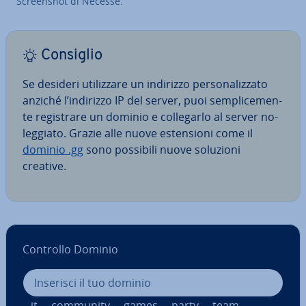
Screen­shot di Necesse.
Consiglio
Se desideri uti­liz­za­re un indirizzo per­so­na­liz­za­to
anziché l’indirizzo IP del server, puoi sem­pli­ce­men­
te re­gi­stra­re un dominio e col­le­gar­lo al server no­
leg­gia­to. Grazie alle nuove esten­sio­ni come il
dominio .gg
sono possibili nuove soluzioni
creative.
Controllo Dominio
.it
.community
.games
.party
.team