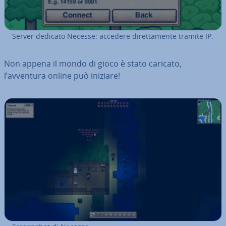
Server dedicato Necesse: accedere di­ret­ta­men­te tramite IP.
Non appena il mondo di gioco è stato caricato,
l’avventura online può iniziare!