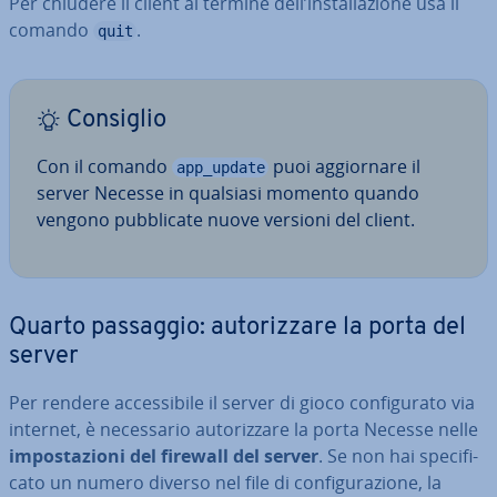
Per chiudere il client al termine dell’in­stal­la­zio­ne usa il
comando
.
quit
Consiglio
Con il comando
puoi ag­gior­na­re il
app_update
server Necesse in qualsiasi momento quando
vengono pub­bli­ca­te nuove versioni del client.
Quarto passaggio: au­to­riz­za­re la porta del
server
Per rendere ac­ces­si­bi­le il server di gioco con­fi­gu­ra­to via
internet, è ne­ces­sa­rio au­to­riz­za­re la porta Necesse nelle
im­po­sta­zio­ni del firewall del server
. Se non hai spe­ci­fi­
ca­to un numero diverso nel file di con­fi­gu­ra­zio­ne, la