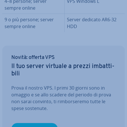
4–8 persone; server
VPS Windows L
sempre online
9 o più persone; server
Server dedicato AR6-32
sempre online
HDD
Novità: offerta VPS
Il tuo server virtuale a prezzi im­bat­ti­
bi­li
Prova il nostro VPS. I primi 30 giorni sono in
omaggio e se allo scadere del periodo di prova
non sarai convinto, ti rim­bor­se­re­mo tutte le
spese sostenute.