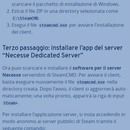
scaricare il pacchetto di in­stal­la­zio­ne di Windows.
Estrai il file ZIP in una directory se­le­zio­na­ta come
.
C:\SteamCMD
Esegui il file
per avviare l’in­stal­la­zio­ne
steamcmd.exe
del client.
Terzo passaggio: in­stal­la­re l’app del server
“Necesse Dedicated Server”
Ora puoi scaricare e in­stal­la­re il
software per il server
Necesse
ser­ven­do­ti di SteamCMD. Per avviare il client,
basta eseguire nuo­va­men­te il file
nella
steamcmd.exe
directory creata. Dopo l’avvio, il client si ag­gior­ne­rà au­to­
ma­ti­ca­men­te; una volta pronto, apparirà la riga di input
.
Steam>
Per in­stal­la­re l’ap­pli­ca­zio­ne server, si inizia accedendo in
modo anonimo ai server pubblici di Steam tramite il
seguente comando: