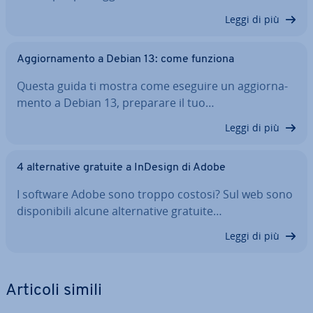
Leggi di più
Ag­gior­na­men­to a Debian 13: come funziona
Questa guida ti mostra come eseguire un ag­gior­na­
men­to a Debian 13, preparare il tuo…
Leggi di più
4 al­ter­na­ti­ve gratuite a InDesign di Adobe
I software Adobe sono troppo costosi? Sul web sono
di­spo­ni­bi­li alcune al­ter­na­ti­ve gratuite…
Leggi di più
Articoli simili