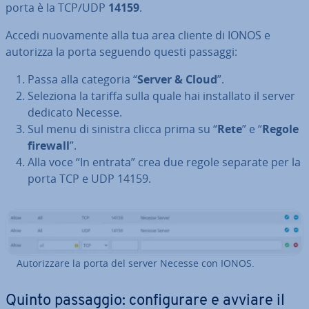
porta è la TCP/UDP
14159
.
Accedi nuo­va­men­te alla tua area cliente di IONOS e
autorizza la porta seguendo questi passaggi:
Passa alla categoria “
Server & Cloud
”.
Seleziona la tariffa sulla quale hai in­stal­la­to il server
dedicato Necesse.
Sul menu di sinistra clicca prima su “
Rete
” e “
Regole
firewall
”.
Alla voce “In entrata” crea due regole separate per la
porta TCP e UDP 14159.
Au­to­riz­za­re la porta del server Necesse con IONOS.
Quinto passaggio: con­fi­gu­ra­re e avviare il