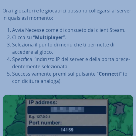
Ora i giocatori e le gio­ca­tri­ci possono col­le­gar­si al server
in qualsiasi momento:
Avvia Necesse come di consueto dal client Steam.
Clicca su “
Mul­ti­player
”.
Seleziona il punto di menu che ti permette di
accedere al gioco.
Specifica l’indirizzo IP del server e della porta pre­ce­
den­te­men­te se­le­zio­na­ta.
Suc­ces­si­va­men­te premi sul pulsante “
Connetti
” (o
con dicitura analoga).