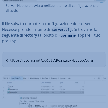
Server Necesse avviato nell’as­si­sten­te di con­fi­gu­ra­zio­ne e
di avvio.
Il file salvato durante la con­fi­gu­ra­zio­ne del server
Necesse prende il nome di
. Si trova nella
server.cfg
seguente
directory
(al posto di
appare il tuo
Username
profilo):
C:\Users\Username\AppData\Roaming\Necesse\cfg