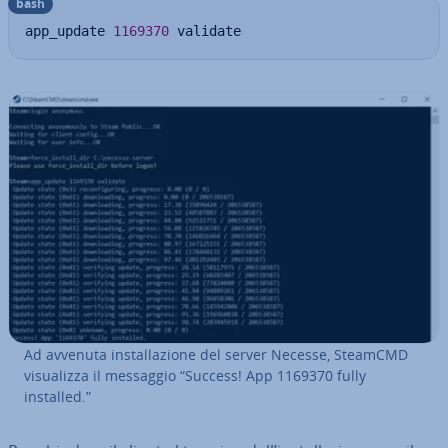
bash
app_update 
1169370
 validate
Ad avvenuta in­stal­la­zio­ne del server Necesse, SteamCMD
vi­sua­liz­za il messaggio “Success! App 1169370 fully
installed.”