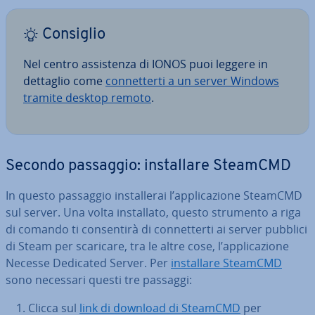
Consiglio
Nel centro as­si­sten­za di IONOS puoi leggere in
dettaglio come
con­net­ter­ti a un server Windows
tramite desktop remoto
.
Secondo passaggio: in­stal­la­re SteamCMD
In questo passaggio in­stal­le­rai l’ap­pli­ca­zio­ne SteamCMD
sul server. Una volta in­stal­la­to, questo strumento a riga
di comando ti con­sen­ti­rà di con­net­ter­ti ai server pubblici
di Steam per scaricare, tra le altre cose, l’ap­pli­ca­zio­ne
Necesse Dedicated Server. Per
in­stal­la­re SteamCMD
sono necessari questi tre passaggi:
Clicca sul
link di download di SteamCMD
per