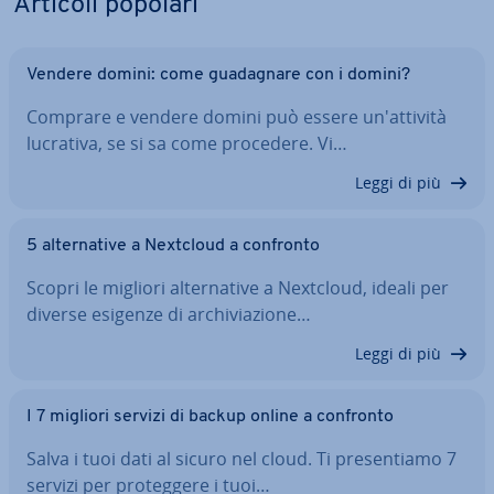
Articoli popolari
Vendere domini: come gua­da­gna­re con i domini?
Comprare e vendere domini può essere un'at­ti­vi­tà
lucrativa, se si sa come procedere. Vi…
Leggi di più
5 al­ter­na­ti­ve a Nextcloud a confronto
Scopri le migliori al­ter­na­ti­ve a Nextcloud, ideali per
diverse esigenze di ar­chi­via­zio­ne…
Leggi di più
I 7 migliori servizi di backup online a confronto
Salva i tuoi dati al sicuro nel cloud. Ti pre­sen­tia­mo 7
servizi per pro­teg­ge­re i tuoi…