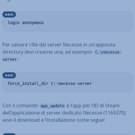
bash
login anonymous
Per salvare i file del server Necesse in un’apposita
directory devi crearne una, ad esempio:
C:\necesse-
:
server
bash
force_install_dir C:
\
necesse-server
Con il comando
e l’app per l’ID di Steam
app_update
dell’ap­pli­ca­zio­ne di server dedicato Necesse (1169370),
avvii il download e l’in­stal­la­zio­ne come segue: