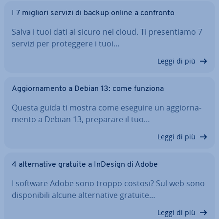
I 7 migliori servizi di backup online a confronto
Salva i tuoi dati al sicuro nel cloud. Ti pre­sen­tia­mo 7
servizi per pro­teg­ge­re i tuoi…
Leggi di più
Ag­gior­na­men­to a Debian 13: come funziona
Questa guida ti mostra come eseguire un ag­gior­na­
men­to a Debian 13, preparare il tuo…
Leggi di più
4 al­ter­na­ti­ve gratuite a InDesign di Adobe
I software Adobe sono troppo costosi? Sul web sono
di­spo­ni­bi­li alcune al­ter­na­ti­ve gratuite…
Leggi di più