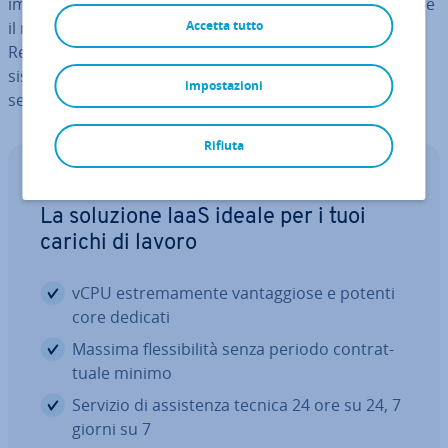
im­por­tan­te nel sup­por­ta­re ad­di­zio­nal­men­te la stabilità e
il man­te­ni­men­to dei processi aziendali. Con il Disaster
Accetta tutto
Recovery as a Service (DRaaS) la copia di sicurezza di
sistemi critici è tra­sfe­ri­ta ad un partner spe­cia­liz­za­to
impostazioni
separato.
Rifiuta
IONOS CLOUD Compute Engine
La soluzione IaaS ideale per i tuoi
carichi di lavoro
vCPU estre­ma­men­te van­tag­gio­se e potenti
core dedicati
Massima fles­si­bi­li­tà senza periodo con­trat­
tua­le minimo
Servizio di as­si­sten­za tecnica 24 ore su 24, 7
giorni su 7