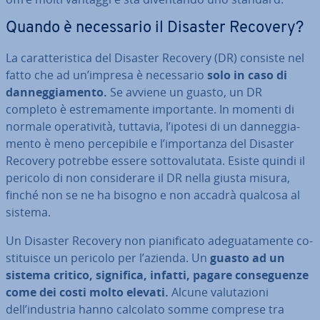
Quando è ne­ces­sa­rio il Disaster Recovery?
La ca­rat­te­ri­sti­ca del Disaster Recovery (DR) consiste nel
fatto che ad un’impresa è ne­ces­sa­rio
solo in caso di
dan­neg­gia­men­to.
Se avviene un guasto, un DR
completo è estre­ma­men­te im­por­tan­te. In momenti di
normale ope­ra­ti­vi­tà, tuttavia, l’ipotesi di un dan­neg­gia­
men­to è meno per­ce­pi­bi­le e l’im­por­tan­za del Disaster
Recovery potrebbe essere sot­to­va­lu­ta­ta. Esiste quindi il
pericolo di non con­si­de­ra­re il DR nella giusta misura,
finché non se ne ha bisogno e non accadrà qualcosa al
sistema.
Un Disaster Recovery non pia­ni­fi­ca­to ade­gua­ta­men­te co­
sti­tui­sce un pericolo per l’azienda. Un
guasto ad un
sistema critico, significa, infatti, pagare con­se­guen­ze
come dei costi molto elevati.
Alcune va­lu­ta­zio­ni
dell’industria hanno calcolato somme comprese tra