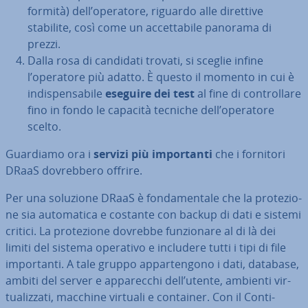
for­mi­tà) dell’operatore, riguardo alle direttive
stabilite, così come un ac­cet­ta­bi­le panorama di
prezzi.
Dalla rosa di candidati trovati, si sceglie infine
l’operatore più adatto. È questo il momento in cui è
in­di­spen­sa­bi­le
eseguire dei test
al fine di con­trol­la­re
fino in fondo le capacità tecniche dell’operatore
scelto.
Guardiamo ora i
servizi più im­por­tan­ti
che i fornitori
DRaaS do­vreb­be­ro offrire.
Per una soluzione DRaaS è fon­da­men­ta­le che la pro­te­zio­
ne sia au­to­ma­ti­ca e costante con backup di dati e sistemi
critici. La pro­te­zio­ne dovrebbe fun­zio­na­re al di là dei
limiti del sistema operativo e includere tutti i tipi di file
im­por­tan­ti. A tale gruppo ap­par­ten­go­no i dati, database,
ambiti del server e ap­pa­rec­chi dell’utente, ambienti vir­
tua­liz­za­ti, macchine virtuali e container. Con il Con­ti­