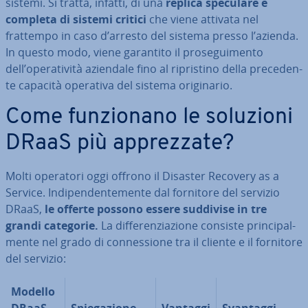
sistemi. Si tratta, infatti, di una
replica speculare e
completa di sistemi critici
che viene attivata nel
frattempo in caso d’arresto del sistema presso l’azienda.
In questo modo, viene garantito il pro­se­gui­men­to
dell’ope­ra­ti­vi­tà aziendale fino al ri­pri­sti­no della pre­ce­den­
te capacità operativa del sistema ori­gi­na­rio.
Come fun­zio­na­no le soluzioni
DRaaS più ap­prez­za­te?
Molti operatori oggi offrono il Disaster Recovery as a
Service. In­di­pen­den­te­men­te dal fornitore del servizio
DRaaS,
le offerte possono essere suddivise in tre
grandi categorie.
La dif­fe­ren­zia­zio­ne consiste prin­ci­pal­
men­te nel grado di con­nes­sio­ne tra il cliente e il fornitore
del servizio:
Modello