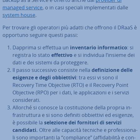
Backup as a Service è offerto anche dai
provider di
managed service
, o in casi speciali im­ple­men­ta­ti dalle
system house
.
Per trovare gli operatori più adatti che offrono il DRaaS è
opportuno seguire questi passi:
Dapprima si effettua un
in­ven­ta­rio in­for­ma­ti­co
: si
registra lo stato
effettivo
e si individua l’insieme dei
dati e dei sistemi da pro­teg­ge­re.
Il passo suc­ces­si­vo consiste nella
de­fi­ni­zio­ne delle
esigenze e degli ob­biet­ti­vi
: tra essi vi sono il
Recovery Time Objective (RTO) e il Recovery Point
Objective (RPO) per i dati, le ap­pli­ca­zio­ni e i servizi
con­si­de­ra­ti.
Allorché si conosce la co­sti­tu­zio­ne della propria in­
fra­strut­tu­ra e si sono definiti ob­biet­ti­vi ed esigenze,
è possibile la
selezione dei fornitori di servizi
candidati.
Oltre alle capacità tecniche e pro­fes­sio­na­
li sono im­por­tan­ti la “com­plian­ce” (af­fi­da­bi­li­tà e con­