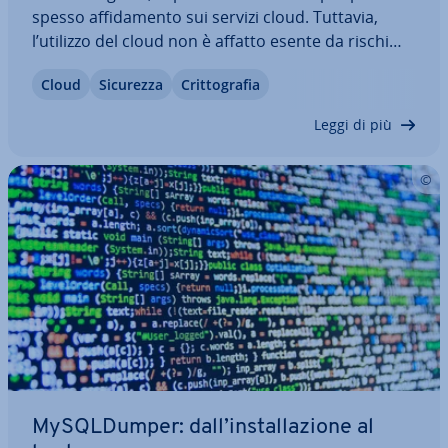
spesso af­fi­da­men­to sui servizi cloud. Tuttavia,
l’utilizzo del cloud non è affatto esente da rischi
per la sicurezza. So­prat­tut­to negli ambienti mul­ti­
Cloud
Sicurezza
Crit­to­gra­fia
cloud delle grandi aziende devono essere protetti
gli accessi al cloud di molti…
Leggi di più
My­SQL­Dum­per: dall’in­stal­la­zio­ne al