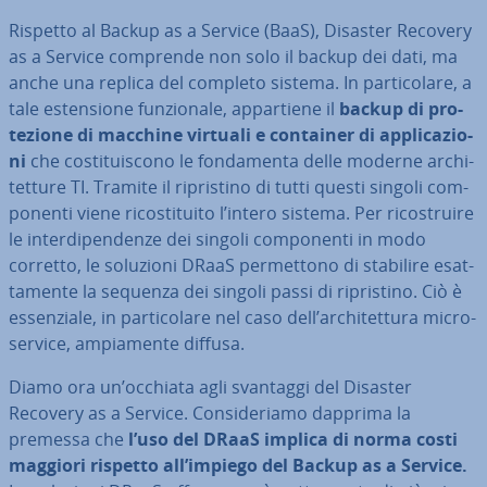
Rispetto al Backup as a Service (BaaS), Disaster Recovery
as a Service comprende non solo il backup dei dati, ma
anche una replica del completo sistema. In par­ti­co­la­re, a
tale esten­sio­ne fun­zio­na­le, ap­par­tie­ne il
backup di pro­
te­zio­ne di macchine virtuali e container di ap­pli­ca­zio­
ni
che co­sti­tui­sco­no le fon­da­men­ta delle moderne ar­chi­
tet­tu­re TI. Tramite il ri­pri­sti­no di tutti questi singoli com­
po­nen­ti viene ri­co­sti­tui­to l’intero sistema. Per ri­co­strui­re
le in­ter­di­pen­den­ze dei singoli com­po­nen­ti in modo
corretto, le soluzioni DRaaS per­met­to­no di stabilire esat­
ta­men­te la sequenza dei singoli passi di ri­pri­sti­no. Ciò è
es­sen­zia­le, in par­ti­co­la­re nel caso dell’ar­chi­tet­tu­ra mi­cro­
ser­vi­ce, am­pia­men­te diffusa.
Diamo ora un’occhiata agli svantaggi del Disaster
Recovery as a Service. Con­si­de­ria­mo dapprima la
premessa che
l’uso del DRaaS implica di norma costi
maggiori rispetto all’impiego del Backup as a Service.