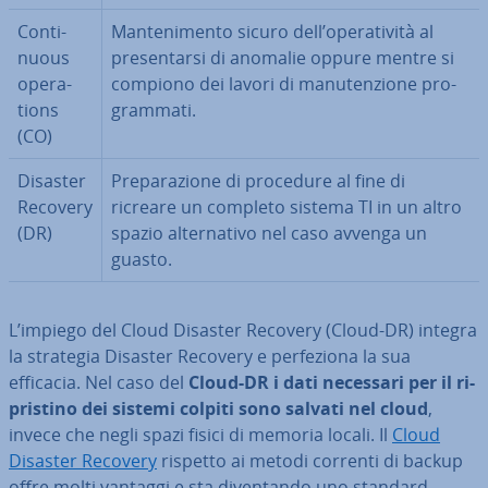
Con­ti­
Man­te­ni­men­to sicuro dell’ope­ra­ti­vi­tà al
nuous
pre­sen­tar­si di anomalie oppure mentre si
ope­ra­
compiono dei lavori di ma­nu­ten­zio­ne pro­
tions
gram­ma­ti.
(CO)
Disaster
Pre­pa­ra­zio­ne di procedure al fine di
Recovery
ricreare un completo sistema TI in un altro
(DR)
spazio al­ter­na­ti­vo nel caso avvenga un
guasto.
L’impiego del Cloud Disaster Recovery (Cloud-DR) integra
la strategia Disaster Recovery e per­fe­zio­na la sua
efficacia. Nel caso del
Cloud-DR i dati necessari per il ri­
pri­sti­no dei sistemi colpiti sono salvati nel cloud
,
invece che negli spazi fisici di memoria locali. Il
Cloud
Disaster Recovery
rispetto ai metodi correnti di backup
offre molti vantaggi e sta di­ven­tan­do uno standard.