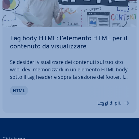
Tag body HTML: l’elemento HTML per il
contenuto da vi­sua­liz­za­re
Se desideri vi­sua­liz­za­re dei contenuti sul tuo sito
web, devi me­mo­riz­zar­li in un elemento HTML body,
sotto il tag header e sopra la sezione del footer. In
questo articolo scopri come uti­liz­za­re il tag body in
HTML
HTML, come funziona esat­ta­men­te, quali attributi
supporta e quali…
Leggi di più