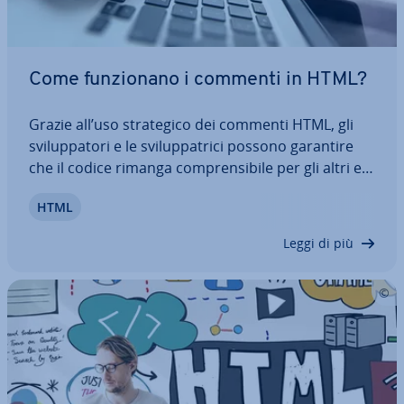
Come fun­zio­na­no i commenti in HTML?
Grazie all’uso stra­te­gi­co dei commenti HTML, gli
svi­lup­pa­to­ri e le svi­lup­pa­tri­ci possono garantire
che il codice rimanga com­pren­si­bi­le per gli altri e
che le modifiche e le esten­sio­ni possano essere
HTML
apportate più fa­cil­men­te. Scopri a cosa bisogna
prestare at­ten­zio­ne quando si…
Leggi di più