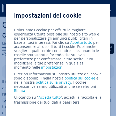
Digital Guide
Impostazioni dei cookie
Vai al contenuto prin­ci­pa­le
Centrare il testo in HTML ri­
Utilizziamo i cookie per offrirti la migliore
cor­ren­do al lin­guag­gio CSS
esperienza utente possibile sul nostro sito web e
per personalizzare gli annunci pubblicitari in
base ai tuoi interessi. Fai clic su
Accetta tutto
per
La redazione di IONOS
acconsentire all'uso di tutti i cookie. Puoi anche
Condividi via Facebook
Condividi via Twitter
Condividi via Li
15 dic 2025
scegliere quali cookie consentire selezionando le
3 mins
caselle sottostanti e facendo clic su Invia
preferenze per confermare le tue scelte. Puoi
modificare le tue preferenze in qualsiasi
momento nelle
impostazioni
.
Indice
Ulteriori informazioni sul nostro utilizzo dei cookie
sono disponibili nella nostra
politica sui cookie
e
Il tag
per centrare il testo in HTML è stato
<center>
nella nostra
politica sulla privacy
. I cookie
necessari verranno utilizzati anche se selezioni
abolito con HTML5. Da allora, per ef­fet­tua­re questa ope­
Rifiuta
.
ra­zio­ne si uti­liz­za­no i CSS. Poiché il parametro richiesto
Cliccando su "
Accetta tutto
", accetti la raccolta e la
definisce già la struttura del documento nel
text-align
trasmissione dei tuoi dati a paesi terzi.
tag
, il codice è più chiaro e si possono evitare
style
errori.