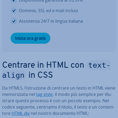
Di­spo­ni­bi­li­tà garantita al 99,99%
Dominio, SSL ed e-mail inclusi
As­si­sten­za 24/7 in lingua italiana
Inizia ora gratis
text-
Centrare in HTML con
align
in CSS
Da HTML5, l’istru­zio­ne di centrare un testo in HTML viene
me­mo­riz­za­ta nel
tag style
. Il modo più semplice per il­lu­
stra­re questo processo è con un piccolo esempio. Nel
codice seguente, centriamo il titolo, il testo e un con­te­ni­
to­re
HTML div
nel nostro documento HTML: