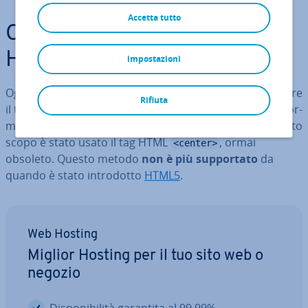
Accetta tutto
Come centrare il testo in
HTML
impostazioni
Oggi, il
comando CSS
è uti­liz­za­to per centrare
text-align
Rifiuta
il testo in HTML. Questa istru­zio­ne viene uti­liz­za­ta per for­
mat­ta­re il testo in oriz­zon­ta­le. Per molto tempo, a questo
scopo è stato usato il tag HTML
, ormai
<center>
obsoleto. Questo metodo
non è più sup­por­ta­to
da
quando è stato in­tro­dot­to
HTML5
.
Web Hosting
Miglior Hosting per il tuo sito web o
negozio