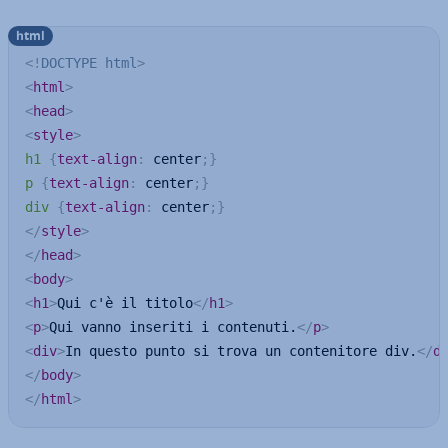
html
<!
DOCTYPE
html
>
<
html
>
<
head
>
<
style
>
h1
{
text-align
:
 center
;
}
p
{
text-align
:
 center
;
}
div
{
text-align
:
 center
;
}
</
style
>
</
head
>
<
body
>
<
h1
>
Qui c'è il titolo
</
h1
>
<
p
>
Qui vanno inseriti i contenuti.
</
p
>
<
div
>
In questo punto si trova un contenitore div.
</
d
</
body
>
</
html
>