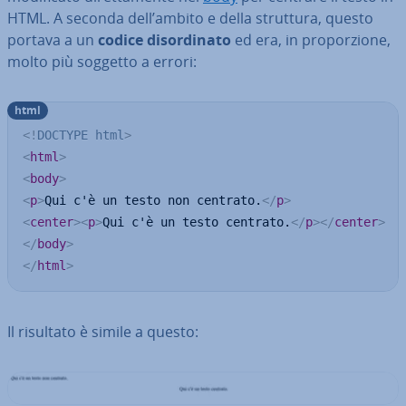
HTML. A seconda dell’ambito e della struttura, questo
portava a un
codice di­sor­di­na­to
ed era, in pro­por­zio­ne,
molto più soggetto a errori:
html
<!
DOCTYPE
html
>
<
html
>
<
body
>
<
p
>
Qui c'è un testo non centrato.
</
p
>
<
center
>
<
p
>
Qui c'è un testo centrato.
</
p
>
</
center
>
</
body
>
</
html
>
Il risultato è simile a questo: