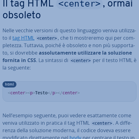
<center>
Il tag HTML
, ormai
obsoleto
Nelle vecchie versioni di questo lin­guag­gio veniva uti­liz­za­
to il
tag HTML
, che ti mo­stre­re­mo qui per com­
<center>
ple­tez­za. Tuttavia, poiché è obsoleto e non più sup­por­ta­
to, si dovrebbe
as­so­lu­ta­men­te uti­liz­za­re la soluzione
fornita in CSS
. La sintassi di
per il testo HTML è
<center>
la seguente:
html
<
center
>
<
p
>
Testo
</
p
>
</
center
>
Nell’esempio seguente, puoi vedere esat­ta­men­te come
veniva uti­liz­za­to in pratica il tag HTML
. A dif­fe­
<center>
ren­za della soluzione moderna, il codice doveva essere
mo­di­fi­ca­to di­ret­ta­men­te nel
body
per centrare il testo in