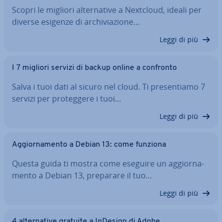
Scopri le migliori al­ter­na­ti­ve a Nextcloud, ideali per
diverse esigenze di ar­chi­via­zio­ne…
Leggi di più
I 7 migliori servizi di backup online a confronto
Salva i tuoi dati al sicuro nel cloud. Ti pre­sen­tia­mo 7
servizi per pro­teg­ge­re i tuoi…
Leggi di più
Ag­gior­na­men­to a Debian 13: come funziona
Questa guida ti mostra come eseguire un ag­gior­na­
men­to a Debian 13, preparare il tuo…
Leggi di più
4 al­ter­na­ti­ve gratuite a InDesign di Adobe