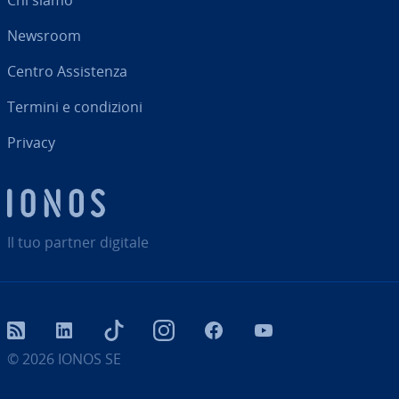
Chi siamo
Newsroom
Centro As­si­sten­za
Termini e con­di­zio­ni
Privacy
Il tuo partner digitale
RSS
LinkedIn
tiktok
Instagram
Facebook
YouTube
© 2026
IONOS SE