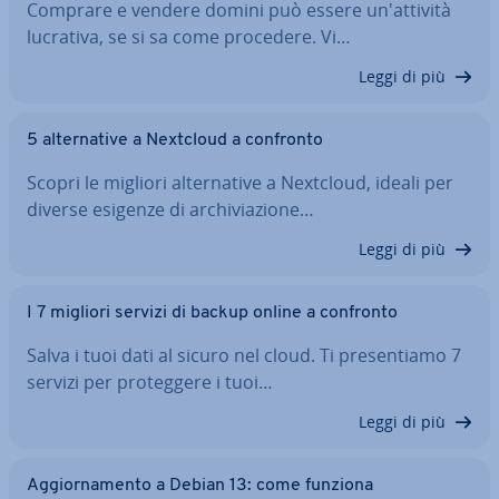
Comprare e vendere domini può essere un'at­ti­vi­tà
lucrativa, se si sa come procedere. Vi…
Leggi di più
5 al­ter­na­ti­ve a Nextcloud a confronto
Scopri le migliori al­ter­na­ti­ve a Nextcloud, ideali per
diverse esigenze di ar­chi­via­zio­ne…
Leggi di più
I 7 migliori servizi di backup online a confronto
Salva i tuoi dati al sicuro nel cloud. Ti pre­sen­tia­mo 7
servizi per pro­teg­ge­re i tuoi…
Leggi di più
Ag­gior­na­men­to a Debian 13: come funziona