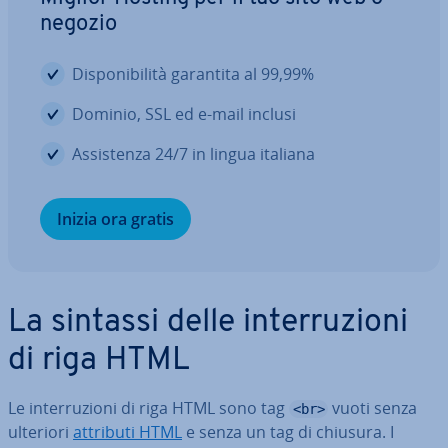
negozio
Di­spo­ni­bi­li­tà garantita al 99,99%
Dominio, SSL ed e-mail inclusi
As­si­sten­za 24/7 in lingua italiana
Inizia ora gratis
La sintassi delle in­ter­ru­zio­ni
di riga HTML
Le in­ter­ru­zio­ni di riga HTML sono tag
vuoti senza
<br>
ulteriori
attributi HTML
e senza un tag di chiusura. I