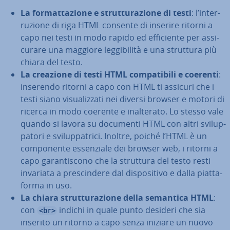
La for­mat­ta­zio­ne e strut­tu­ra­zio­ne di testi
: l’in­ter­
ru­zio­ne di riga HTML consente di inserire ritorni a
capo nei testi in modo rapido ed ef­fi­cien­te per as­si­
cu­ra­re una maggiore leg­gi­bi­li­tà e una struttura più
chiara del testo.
La creazione di testi HTML com­pa­ti­bi­li e coerenti
:
inserendo ritorni a capo con HTML ti assicuri che i
testi siano vi­sua­liz­za­ti nei diversi browser e motori di
ricerca in modo coerente e inal­te­ra­to. Lo stesso vale
quando si lavora su documenti HTML con altri svi­lup­
pa­to­ri e svi­lup­pa­tri­ci. Inoltre, poiché l’HTML è un
com­po­nen­te es­sen­zia­le dei browser web, i ritorni a
capo ga­ran­ti­sco­no che la struttura del testo resti
invariata a pre­scin­de­re dal di­spo­si­ti­vo e dalla piat­ta­
for­ma in uso.
La chiara strut­tu­ra­zio­ne della semantica HTML
:
con
indichi in quale punto desideri che sia
<br>
inserito un ritorno a capo senza iniziare un nuovo