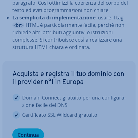
paragrafo. Così ottimizzi la coerenza del corpo del
testo ed eviti pro­gram­ma­zio­ni non chiare.
La sem­pli­ci­tà di im­ple­men­ta­zio­ne
: usare il tag
HTML è par­ti­co­lar­men­te facile, perché non
<br>
richiede altri attributi ag­giun­ti­vi o istru­zio­ni
complesse. Si con­tri­bui­sce così a rea­liz­za­re una
struttura HTML chiara e ordinata.
Acquista e registra il tuo dominio con
il provider n°1 in Europa
Domain Connect gratuito per una con­fi­gu­ra­
zio­ne facile del DNS
Cer­ti­fi­ca­to SSL Wildcard gratuito
Continua