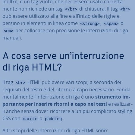
Inoltre, è un tag vuoto, che per essere usato cor­ret­ta­
men­te non richiede un tag
di chiusura. Il tag
</br>
<br>
può essere uti­liz­za­to alla fine e all’inizio delle righe e
persino in elementi in linea come
,
o
<strong>
<span>
per collocare con pre­ci­sio­ne le in­ter­ru­zio­ni di riga
<em>
manuali.
A cosa serve un’in­ter­ru­zio­ne
di riga HTML?
Il tag
HTML può avere vari scopi, a seconda dei
<br>
requisiti del testo e del ritorno a capo ne­ces­sa­rio. Fon­da­
men­tal­men­te l’in­ter­ru­zio­ne di riga è uno
strumento im­
por­tan­te per inserire ritorni a capo nei testi
e rea­liz­zar­
li anche senza dover ricorrere a un più com­pli­ca­to styling
CSS con
o
.
margin
padding
Altri scopi delle in­ter­ru­zio­ni di riga HTML sono: