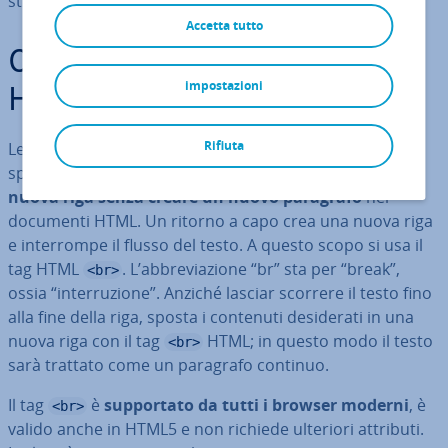
strutture di testo in browser diversi.
Accetta tutto
Cos’è un’in­ter­ru­zio­ne di riga
impostazioni
HTML?
Rifiuta
Le in­ter­ru­zio­ni di riga (ritorni a capo) in
HTML
sono
speciali elementi HTML che con­sen­to­no di
iniziare una
nuova riga senza creare un nuovo paragrafo
nei
documenti HTML. Un ritorno a capo crea una nuova riga
e in­ter­rom­pe il flusso del testo. A questo scopo si usa il
tag HTML
. L’ab­bre­via­zio­ne “br” sta per “break”,
<br>
ossia “in­ter­ru­zio­ne”. Anziché lasciar scorrere il testo fino
alla fine della riga, sposta i contenuti de­si­de­ra­ti in una
nuova riga con il tag
HTML; in questo modo il testo
<br>
sarà trattato come un paragrafo continuo.
Il tag
è
sup­por­ta­to da tutti i browser moderni
, è
<br>
valido anche in HTML5 e non richiede ulteriori attributi.