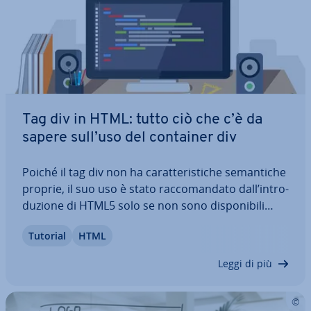
Tag div in HTML: tutto ciò che c’è da
sapere sull’uso del container div
Poiché il tag div non ha ca­rat­te­ri­sti­che se­man­ti­che
proprie, il suo uso è stato rac­co­man­da­to dall’in­tro­
du­zio­ne di HTML5 solo se non sono di­spo­ni­bi­li
elementi più adatti. In questo articolo im­pa­re­re­te
Tutorial
HTML
tutto sul container div, ap­pren­de­re­te a uti­liz­zar­lo
grazie a esempi pratici e…
Leggi di più