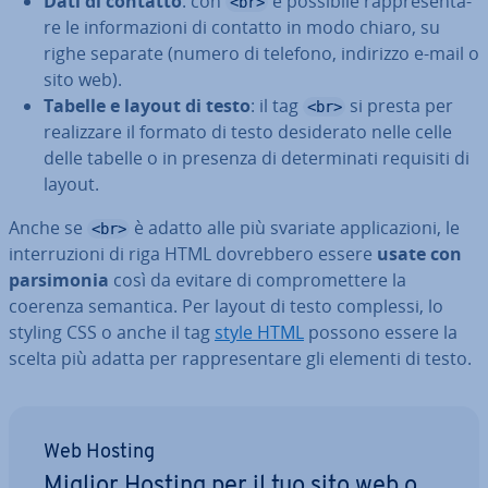
Dati di contatto
: con
è possibile rap­pre­sen­ta­
<br>
re le in­for­ma­zio­ni di contatto in modo chiaro, su
righe separate (numero di telefono, indirizzo e-mail o
sito web).
Tabelle e layout di testo
: il tag
si presta per
<br>
rea­liz­za­re il formato di testo de­si­de­ra­to nelle celle
delle tabelle o in presenza di de­ter­mi­na­ti requisiti di
layout.
Anche se
è adatto alle più svariate ap­pli­ca­zio­ni, le
<br>
in­ter­ru­zio­ni di riga HTML do­vreb­be­ro essere
usate con
par­si­mo­nia
così da evitare di com­pro­met­te­re la
coerenza semantica. Per layout di testo complessi, lo
styling CSS o anche il tag
style HTML
possono essere la
scelta più adatta per rap­pre­sen­ta­re gli elementi di testo.
Web Hosting
Miglior Hosting per il tuo sito web o