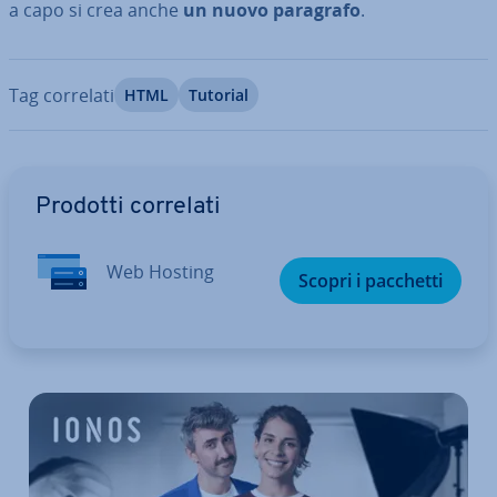
a capo si crea anche
un nuovo paragrafo
.
Tag correlati
HTML
Tutorial
Vai al menu prin­ci­pa­le
Prodotti correlati
Web Hosting
Scopri i pacchetti