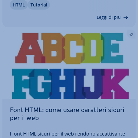
HTML
Tutorial
par­ti­co­lar­men­te im­por­tan­ti per il tuo sito web. In
questo articolo ti mostriamo i comandi…
Leggi di più
Font HTML: come usare caratteri sicuri
per il web
I font HTML sicuri per il web rendono ac­cat­ti­van­te