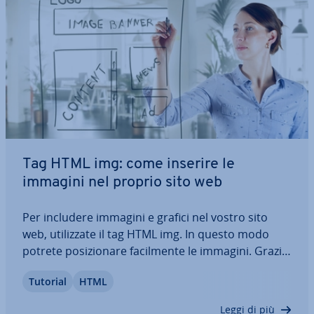
Tag HTML img: come inserire le
immagini nel proprio sito web
Per includere immagini e grafici nel vostro sito
web, uti­liz­za­te il tag HTML img. In questo modo
potrete po­si­zio­na­re fa­cil­men­te le immagini. Grazie
ai diversi attributi, fate in modo che la grafica si
Tutorial
HTML
adatti in modo ottimale alla vostra pagina web. Vi
spie­ghia­mo com’è strut­tu­ra­to…
Leggi di più