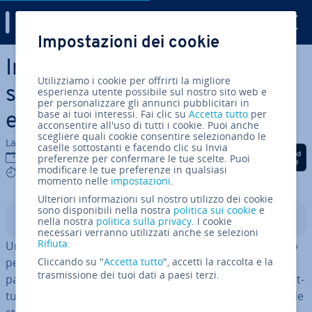
Digital Guide
Impostazioni dei cookie
Vai al contenuto prin­ci­pa­le
In­ter­ru­zio­ne di riga HTML:
Utilizziamo i cookie per offrirti la migliore
spie­ga­zio­ne, sintassi ed
esperienza utente possibile sul nostro sito web e
per personalizzare gli annunci pubblicitari in
base ai tuoi interessi. Fai clic su
Accetta tutto
per
esempi
acconsentire all'uso di tutti i cookie. Puoi anche
scegliere quali cookie consentire selezionando le
La redazione di IONOS
caselle sottostanti e facendo clic su Invia
Condividi via Facebook
Condividi via Twitter
Condividi via Li
12 gen 2026
preferenze per confermare le tue scelte. Puoi
modificare le tue preferenze in qualsiasi
5 mins
momento nelle
impostazioni
.
Ulteriori informazioni sul nostro utilizzo dei cookie
sono disponibili nella nostra
politica sui cookie
e
Indice
nella nostra
politica sulla privacy
. I cookie
necessari verranno utilizzati anche se selezioni
Rifiuta
.
Un’in­ter­ru­zio­ne di riga HTML consente di andare a capo
per iniziare una nuova riga senza creare un nuovo
Cliccando su "
Accetta tutto
", accetti la raccolta e la
trasmissione dei tuoi dati a paesi terzi.
paragrafo. Le in­ter­ru­zio­ni di riga in HTML aiutano a strut­
tu­ra­re e for­mat­ta­re i testi e ot­ti­miz­za­no la coerenza delle