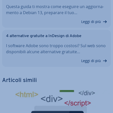
Questa guida ti mostra come eseguire un ag­gior­na­
men­to a Debian 13, preparare il tuo…
Leggi di più
4 al­ter­na­ti­ve gratuite a InDesign di Adobe
I software Adobe sono troppo costosi? Sul web sono
di­spo­ni­bi­li alcune al­ter­na­ti­ve gratuite…
Leggi di più
Articoli simili