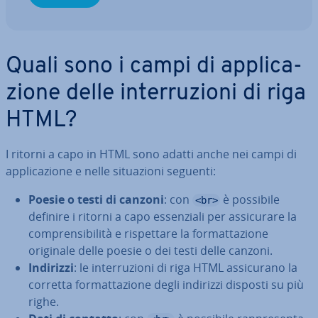
Quali sono i campi di ap­pli­ca­
zio­ne delle in­ter­ru­zio­ni di riga
HTML?
I ritorni a capo in HTML sono adatti anche nei campi di
ap­pli­ca­zio­ne e nelle si­tua­zio­ni seguenti:
Poesie o testi di canzoni
: con
è possibile
<br>
definire i ritorni a capo es­sen­zia­li per as­si­cu­ra­re la
com­pren­si­bi­li­tà e ri­spet­ta­re la for­mat­ta­zio­ne
originale delle poesie o dei testi delle canzoni.
Indirizzi
: le in­ter­ru­zio­ni di riga HTML as­si­cu­ra­no la
corretta for­mat­ta­zio­ne degli indirizzi disposti su più
righe.