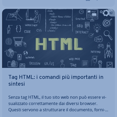
Tag HTML: i comandi più im­por­tan­ti in
sintesi
Senza tag HTML, il tuo sito web non può essere vi­
sua­liz­za­to cor­ret­ta­men­te dai diversi browser.
Questi servono a strut­tu­ra­re il documento, for­ni­
sco­no in­for­ma­zio­ni rilevanti e per questo sono