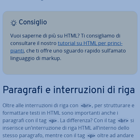
Consiglio
Vuoi saperne di più su HTML? Ti con­si­glia­mo di
con­sul­ta­re il nostro
tutorial su HTML per prin­ci­
pian­ti
, che ti offre uno sguardo rapido sull’amato
lin­guag­gio di markup.
Paragrafi e in­ter­ru­zio­ni di riga
Oltre alle in­ter­ru­zio­ni di riga con
, per strut­tu­ra­re e
<br>
for­mat­ta­re testi in HTML sono im­por­tan­ti anche i
paragrafi con il tag
. La dif­fe­ren­za? Con il tag
si
<p>
<br>
inserisce un’in­ter­ru­zio­ne di riga HTML all’interno dello
stesso paragrafo, mentre con il tag
oltre ad andare
<p>