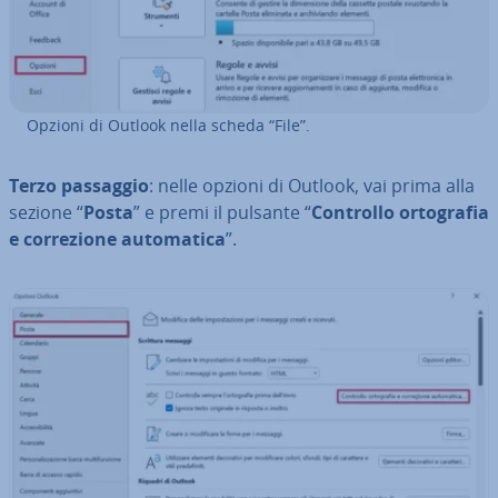
Opzioni di Outlook nella scheda “File”.
Terzo passaggio
: nelle opzioni di Outlook, vai prima alla
sezione “
Posta
” e premi il pulsante “
Controllo or­to­gra­fia
e cor­re­zio­ne au­to­ma­ti­ca
”.