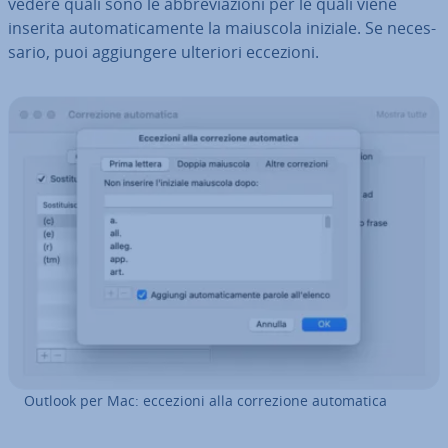
vedere quali sono le ab­bre­via­zio­ni per le quali viene
inserita au­to­ma­ti­ca­men­te la maiuscola iniziale. Se ne­ces­
sa­rio, puoi ag­giun­ge­re ulteriori eccezioni.
Outlook per Mac: eccezioni alla cor­re­zio­ne au­to­ma­ti­ca