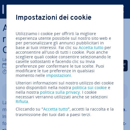
Digital Guide
Impostazioni dei cookie
Vai al contenuto prin­ci­pa­le
Attivare e di­sat­ti­va­re la cor­
Utilizziamo i cookie per offrirti la migliore
re­zio­ne au­to­ma­ti­ca di
esperienza utente possibile sul nostro sito web e
per personalizzare gli annunci pubblicitari in
base ai tuoi interessi. Fai clic su
Accetta tutto
per
Outlook
acconsentire all'uso di tutti i cookie. Puoi anche
scegliere quali cookie consentire selezionando le
La redazione di IONOS
caselle sottostanti e facendo clic su Invia
Condividi via Facebook
Condividi via Twitter
Condividi via Li
14 mar 2025
preferenze per confermare le tue scelte. Puoi
modificare le tue preferenze in qualsiasi
8 mins
momento nelle
impostazioni
.
Ulteriori informazioni sul nostro utilizzo dei cookie
sono disponibili nella nostra
politica sui cookie
e
Indice
nella nostra
politica sulla privacy
. I cookie
necessari verranno utilizzati anche se selezioni
Rifiuta
.
La cor­re­zio­ne au­to­ma­ti­ca di Outlook è uno strumento
molto utile in grado di
Cliccando su "
Accetta tutto
cor­reg­ge­re gli errori di battitura
", accetti la raccolta e la
.
trasmissione dei tuoi dati a paesi terzi.
In alcuni casi, tuttavia, può rivelarsi fa­sti­dio­sa. Ti
forniamo istru­zio­ni det­ta­glia­te su come
attivare
e
di­sat­