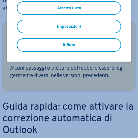
ti­va­re
la cor­re­zio­ne au­to­ma­ti­ca in Outlook e
adattarla
alle tue esigenze
.
Accetta tutto
impostazioni
N.B.
Le seguenti istru­zio­ni sono valide per Outlook
Rifiuta
2021, 2019 e 2016 nonché per la versione di
Outlook at­tual­men­te inclusa in Microsoft 365.
Alcuni passaggi o diciture po­treb­be­ro essere leg­
ger­men­te diversi nelle versioni pre­ce­den­ti.
Guida rapida: come attivare la
cor­re­zio­ne au­to­ma­ti­ca di
Outlook