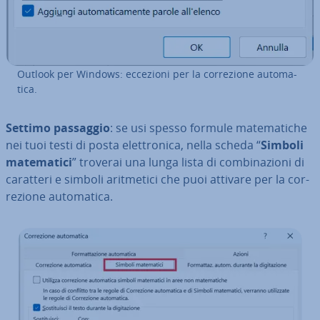
Outlook per Windows: eccezioni per la cor­re­zio­ne au­to­ma­
ti­ca.
Settimo passaggio
: se usi spesso formule ma­te­ma­ti­che
nei tuoi testi di posta elet­tro­ni­ca, nella scheda “
Simboli
ma­te­ma­ti­ci
” troverai una lunga lista di com­bi­na­zio­ni di
caratteri e simboli arit­me­ti­ci che puoi attivare per la cor­
re­zio­ne au­to­ma­ti­ca.