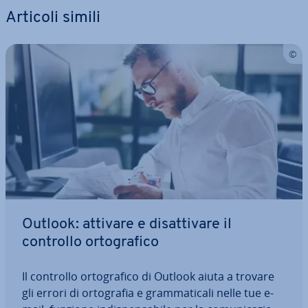
Articoli simili
Outlook: attivare e di­sat­ti­va­re il
controllo or­to­gra­fi­co
Il controllo or­to­gra­fi­co di Outlook aiuta a trovare
gli errori di or­to­gra­fia e gram­ma­ti­ca­li nelle tue e-