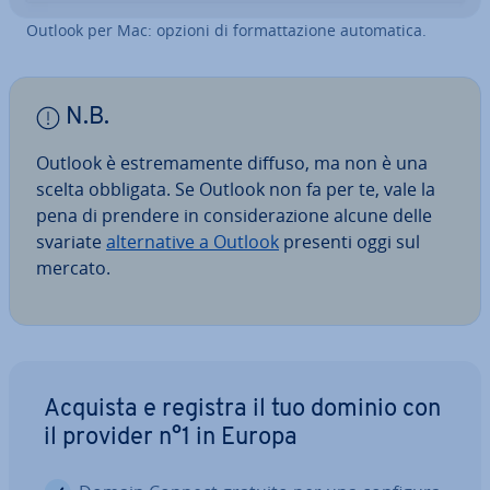
Outlook per Mac: opzioni di for­mat­ta­zio­ne au­to­ma­ti­ca.
N.B.
Outlook è estre­ma­men­te diffuso, ma non è una
scelta obbligata. Se Outlook non fa per te, vale la
pena di prendere in con­si­de­ra­zio­ne alcune delle
svariate
al­ter­na­ti­ve a Outlook
presenti oggi sul
mercato.
Acquista e registra il tuo dominio con
il provider n°1 in Europa