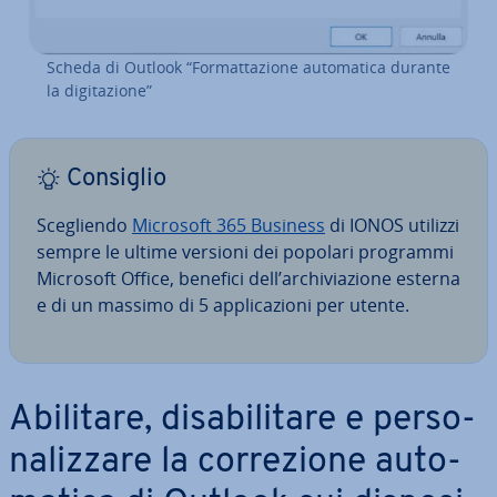
Scheda di Outlook “For­mat­ta­zio­ne au­to­ma­ti­ca durante
la di­gi­ta­zio­ne”
Consiglio
Sce­glien­do
Microsoft 365 Business
di IONOS utilizzi
sempre le ultime versioni dei popolari programmi
Microsoft Office, benefici dell’ar­chi­via­zio­ne esterna
e di un massimo di 5 ap­pli­ca­zio­ni per utente.
Abilitare, di­sa­bi­li­ta­re e per­so­
na­liz­za­re la cor­re­zio­ne au­to­