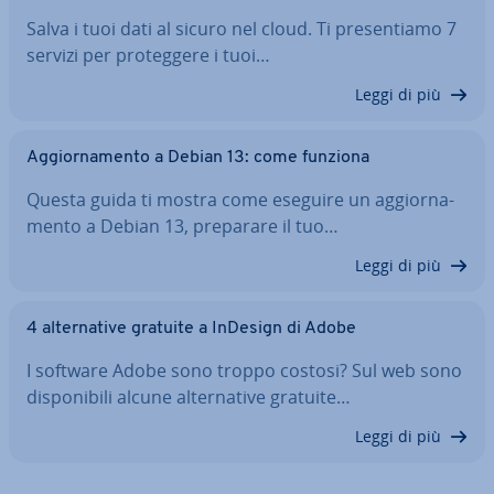
Salva i tuoi dati al sicuro nel cloud. Ti pre­sen­tia­mo 7
servizi per pro­teg­ge­re i tuoi…
Leggi di più
Ag­gior­na­men­to a Debian 13: come funziona
Questa guida ti mostra come eseguire un ag­gior­na­
men­to a Debian 13, preparare il tuo…
Leggi di più
4 al­ter­na­ti­ve gratuite a InDesign di Adobe
I software Adobe sono troppo costosi? Sul web sono
di­spo­ni­bi­li alcune al­ter­na­ti­ve gratuite…
Leggi di più