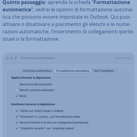
Quinto passaggio
: aprendo la scheda “
For­mat­ta­zio­ne
au­to­ma­ti­ca
”, vedrai le opzioni di for­mat­ta­zio­ne au­to­ma­
ti­ca che possono essere impostate in Outlook. Qui puoi
attivare o di­sat­ti­va­re a pia­ci­men­to gli elenchi e le nu­me­
ra­zio­ni au­to­ma­ti­che, l’in­se­ri­men­to di col­le­ga­men­ti iper­te­
stua­li o la for­mat­ta­zio­ne.