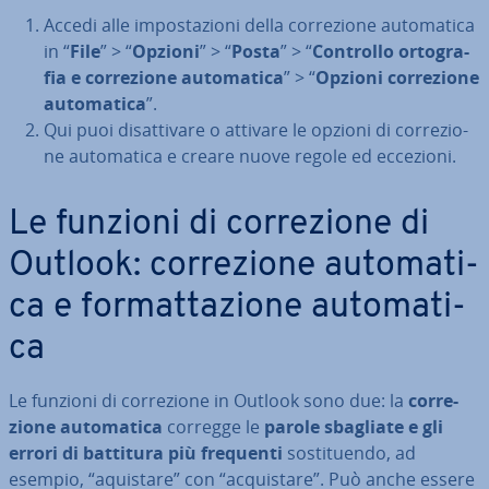
Accedi alle im­po­sta­zio­ni della cor­re­zio­ne au­to­ma­ti­ca
in “
File
” > “
Opzioni
” > “
Posta
” > “
Controllo or­to­gra­
fia e cor­re­zio­ne au­to­ma­ti­ca
” > “
Opzioni cor­re­zio­ne
au­to­ma­ti­ca
”.
Qui puoi di­sat­ti­va­re o attivare le opzioni di cor­re­zio­
ne au­to­ma­ti­ca e creare nuove regole ed eccezioni.
Le funzioni di cor­re­zio­ne di
Outlook: cor­re­zio­ne au­to­ma­ti­
ca e for­mat­ta­zio­ne au­to­ma­ti­
ca
Le funzioni di cor­re­zio­ne in Outlook sono due: la
cor­re­
zio­ne au­to­ma­ti­ca
corregge le
parole sbagliate e gli
errori di battitura più frequenti
so­sti­tuen­do, ad
esempio, “aquistare” con “ac­qui­sta­re”. Può anche essere