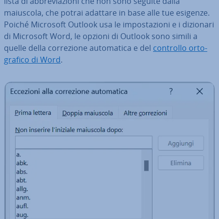
lista di ab­bre­via­zio­ni che non sono seguite dalla
maiuscola, che potrai adattare in base alle tue esigenze.
Poiché Microsoft Outlook usa le im­po­sta­zio­ni e i dizionari
di Microsoft Word, le opzioni di Outlook sono simili a
quelle della cor­re­zio­ne au­to­ma­ti­ca e del
controllo or­to­
gra­fi­co di Word
.