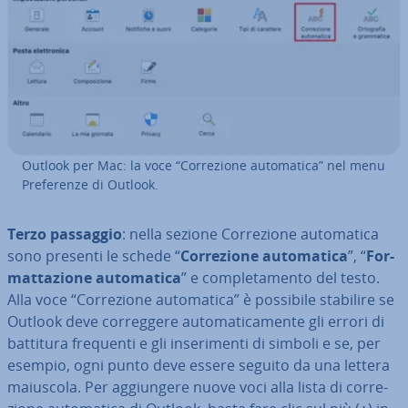
Outlook per Mac: la voce “Cor­re­zio­ne au­to­ma­ti­ca” nel menu
Pre­fe­ren­ze di Outlook.
Terzo passaggio
: nella sezione Cor­re­zio­ne au­to­ma­ti­ca
sono presenti le schede “
Cor­re­zio­ne au­to­ma­ti­ca
”, “
For­
mat­ta­zio­ne au­to­ma­ti­ca
” e com­ple­ta­men­to del testo.
Alla voce “Cor­re­zio­ne au­to­ma­ti­ca” è possibile stabilire se
Outlook deve cor­reg­ge­re au­to­ma­ti­ca­men­te gli errori di
battitura frequenti e gli in­se­ri­men­ti di simboli e se, per
esempio, ogni punto deve essere seguito da una lettera
maiuscola. Per ag­giun­ge­re nuove voci alla lista di cor­re­