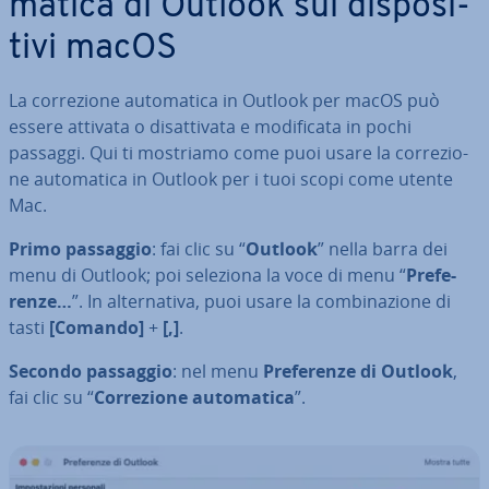
ma­ti­ca di Outlook sui di­spo­si­
ti­vi macOS
La cor­re­zio­ne au­to­ma­ti­ca in Outlook per macOS può
essere attivata o di­sat­ti­va­ta e mo­di­fi­ca­ta in pochi
passaggi. Qui ti mostriamo come puoi usare la cor­re­zio­
ne au­to­ma­ti­ca in Outlook per i tuoi scopi come utente
Mac.
Primo passaggio
: fai clic su “
Outlook
” nella barra dei
menu di Outlook; poi seleziona la voce di menu “
Pre­fe­
ren­ze…
”. In al­ter­na­ti­va, puoi usare la com­bi­na­zio­ne di
tasti
[Comando]
+
[,]
.
Secondo passaggio
: nel menu
Pre­fe­ren­ze di Outlook
,
fai clic su “
Cor­re­zio­ne au­to­ma­ti­ca
”.