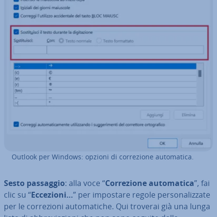
Outlook per Windows: opzioni di cor­re­zio­ne au­to­ma­ti­ca.
Sesto passaggio
: alla voce “
Cor­re­zio­ne au­to­ma­ti­ca
”, fai
clic su “
Eccezioni…
” per impostare regole per­so­na­liz­za­te
per le cor­re­zio­ni au­to­ma­ti­che. Qui troverai già una lunga