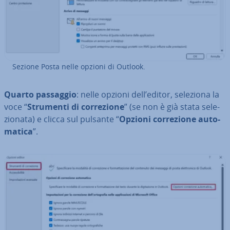
Sezione Posta nelle opzioni di Outlook.
Quarto passaggio
: nelle opzioni dell’editor, seleziona la
voce “
Strumenti di cor­re­zio­ne
” (se non è già stata se­le­
zio­na­ta) e clicca sul pulsante “
Opzioni cor­re­zio­ne au­to­
ma­ti­ca
”.