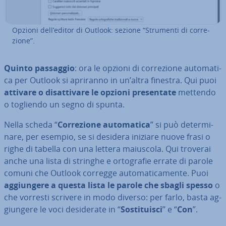
Opzioni dell’editor di Outlook: sezione “Strumenti di cor­re­
zio­ne”.
Quinto passaggio
: ora le opzioni di cor­re­zio­ne au­to­ma­ti­
ca per Outlook si apriranno in un’altra finestra. Qui puoi
attivare o di­sat­ti­va­re le opzioni pre­sen­ta­te
mettendo
o togliendo un segno di spunta.
Nella scheda “
Cor­re­zio­ne au­to­ma­ti­ca
” si può de­ter­mi­
na­re, per esempio, se si desidera iniziare nuove frasi o
righe di tabella con una lettera maiuscola. Qui troverai
anche una lista di stringhe e or­to­gra­fie errate di parole
comuni che Outlook corregge au­to­ma­ti­ca­men­te. Puoi
ag­giun­ge­re a questa lista le parole che sbagli spesso
o
che vorresti scrivere in modo diverso: per farlo, basta ag­
giun­ge­re le voci de­si­de­ra­te in “
So­sti­tui­sci
” e “
Con
”.