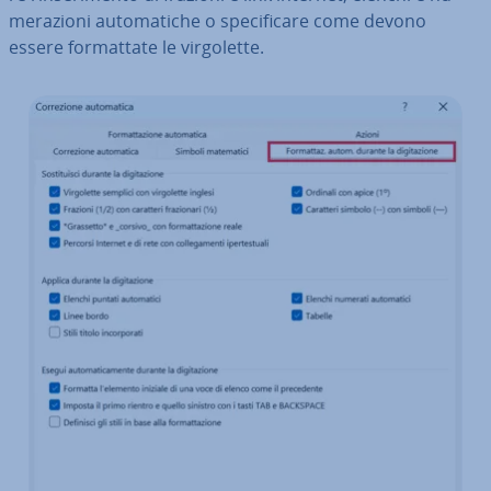
me­ra­zio­ni au­to­ma­ti­che o spe­ci­fi­ca­re come devono
essere for­mat­ta­te le vir­go­let­te.