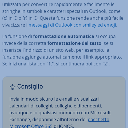
uti­liz­za­ta per con­ver­ti­re ra­pi­da­men­te e fa­cil­men­te le
stringhe in simboli e caratteri speciali in Outlook, come
(c) in © o (r) in ®. Questa funzione rende anche più facile
vi­va­ciz­za­re i
messaggi di Outlook con smiley ed emoji
.
La funzione di
for­mat­ta­zio­ne au­to­ma­ti­ca
si occupa
invece della corretta
for­mat­ta­zio­ne del testo
: se si
inserisce l’indirizzo di un sito web, per esempio, la
funzione aggiunge au­to­ma­ti­ca­men­te il link ap­pro­pria­to.
Se inizi una lista con “1.”, si con­ti­nue­rà poi con “2”.
Consiglio
Invia in modo sicuro le e-mail e vi­sua­liz­za i
calendari di colleghi, colleghe e di­pen­den­ti,
ovunque e in qualsiasi momento con Microsoft
Exchange, di­spo­ni­bi­le all’interno del
pacchetto
Microsoft Office 365
di IONOS.