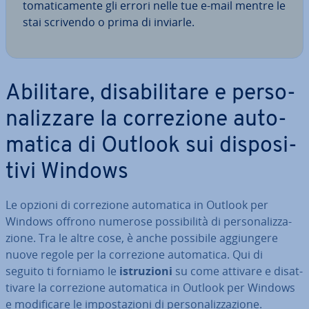
to­ma­ti­ca­men­te gli errori nelle tue e-mail mentre le
stai scrivendo o prima di inviarle.
Abilitare, di­sa­bi­li­ta­re e per­so­
na­liz­za­re la cor­re­zio­ne au­to­
ma­ti­ca di Outlook sui di­spo­si­
ti­vi Windows
Le opzioni di cor­re­zio­ne au­to­ma­ti­ca in Outlook per
Windows offrono numerose pos­si­bi­li­tà di per­so­na­liz­za­
zio­ne. Tra le altre cose, è anche possibile ag­giun­ge­re
nuove regole per la cor­re­zio­ne au­to­ma­ti­ca. Qui di
seguito ti forniamo le
istru­zio­ni
su come attivare e di­sat­
ti­va­re la cor­re­zio­ne au­to­ma­ti­ca in Outlook per Windows
e mo­di­fi­ca­re le im­po­sta­zio­ni di per­so­na­liz­za­zio­ne.