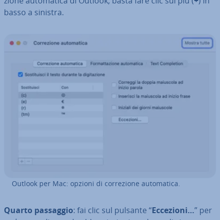
zio­ne au­to­ma­ti­ca di Outlook, basta fare clic sul più (
+
) in
basso a sinistra.
Outlook per Mac: opzioni di cor­re­zio­ne au­to­ma­ti­ca.
Quarto passaggio
: fai clic sul pulsante “
Eccezioni…
” per