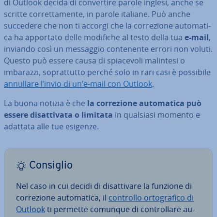
di Outlook decida di con­ver­ti­re parole inglesi, anche se
scritte cor­ret­ta­men­te, in parole italiane. Può anche
succedere che non ti accorgi che la cor­re­zio­ne au­to­ma­ti­
ca ha apportato delle modifiche al testo della tua
e-mail
,
inviando così un messaggio con­te­nen­te errori non voluti.
Questo può essere causa di spia­ce­vo­li malintesi o
imbarazzi, so­prat­tut­to perché solo in rari casi è possibile
annullare l’invio di un’e-mail con Outlook
.
La buona notizia è che
la cor­re­zio­ne au­to­ma­ti­ca può
essere di­sat­ti­va­ta o limitata
in qualsiasi momento e
adattata alle tue esigenze.
Consiglio
Nel caso in cui decidi di di­sat­ti­va­re la funzione di
cor­re­zio­ne au­to­ma­ti­ca, il
controllo or­to­gra­fi­co di
Outlook
ti permette comunque di con­trol­la­re au­