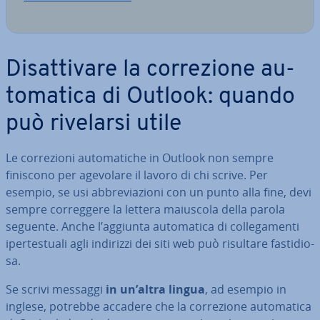
Di­sat­ti­va­re la cor­re­zio­ne au­
to­ma­ti­ca di Outlook: quando
può rivelarsi utile
Le cor­re­zio­ni au­to­ma­ti­che in Outlook non sempre
finiscono per agevolare il lavoro di chi scrive. Per
esempio, se usi ab­bre­via­zio­ni con un punto alla fine, devi
sempre cor­reg­ge­re la lettera maiuscola della parola
seguente. Anche l’aggiunta au­to­ma­ti­ca di col­le­ga­men­ti
iper­te­stua­li agli indirizzi dei siti web può risultare fa­sti­dio­
sa.
Se scrivi messaggi
in un’altra lingua
, ad esempio in
inglese, potrebbe accadere che la cor­re­zio­ne au­to­ma­ti­ca