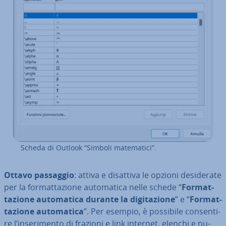
Scheda di Outlook “Simboli ma­te­ma­ti­ci”.
Ottavo passaggio
: attiva e disattiva le opzioni de­si­de­ra­te
per la for­mat­ta­zio­ne au­to­ma­ti­ca nelle schede “
For­mat­
ta­zio­ne au­to­ma­ti­ca durante la di­gi­ta­zio­ne
” e “
For­mat­
ta­zio­ne au­to­ma­ti­ca
”. Per esempio, è possibile con­sen­ti­
re l’in­se­ri­men­to di frazioni e link internet, elenchi e nu­