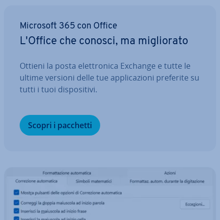
Microsoft 365 con Office
L'Office che conosci, ma mi­glio­ra­to
Ottieni la posta elet­tro­ni­ca Exchange e tutte le
ultime versioni delle tue ap­pli­ca­zio­ni preferite su
tutti i tuoi di­spo­si­ti­vi.
Scopri i pacchetti