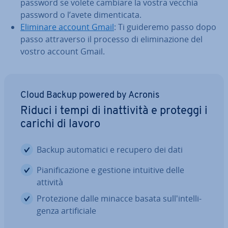
password se volete cambiare la vostra vecchia
password o l’avete di­men­ti­ca­ta.
Eliminare account Gmail
: Ti guideremo passo dopo
passo at­tra­ver­so il processo di eli­mi­na­zio­ne del
vostro account Gmail.
Cloud Backup powered by Acronis
Riduci i tempi di inat­ti­vi­tà e proteggi i
carichi di lavoro
Backup au­to­ma­ti­ci e recupero dei dati
Pia­ni­fi­ca­zio­ne e gestione intuitive delle
attività
Pro­te­zio­ne dalle minacce basata sul­l'in­tel­li­
gen­za ar­ti­fi­cia­le