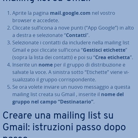
Aprite la pagina
mail.google.com
nel vostro
browser e accedete.
Cliccate sull’icona a nove punti (“App Google”) in alto
a destra e se­le­zio­na­te “
Contatti
”.
Se­le­zio­na­te i contatti da includere nella mailing list
Gmail e poi cliccate sull’icona “
Gestisci etichette
”
(sopra la lista dei contatti) e poi su “
Crea etichetta
”.
Inserite un
nome
per il gruppo di di­stri­bu­zio­ne e
salvate la voce. A sinistra sotto “Etichette” viene vi­
sua­liz­za­to il gruppo cor­ri­spon­den­te.
Se ora volete inviare un nuovo messaggio a questa
mailing list creata su Gmail , inserite il
nome del
gruppo nel campo “De­sti­na­ta­rio”
.
Creare una mailing list su
Gmail: istru­zio­ni passo dopo