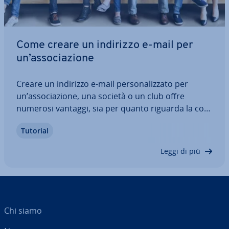
Come creare un indirizzo e-mail per
un’as­so­cia­zio­ne
Creare un indirizzo e-mail per­so­na­liz­za­to per
un’as­so­cia­zio­ne, una società o un club offre
numerosi vantaggi, sia per quanto riguarda la co­
mu­ni­ca­zio­ne interna che per quella esterna. È
Tutorial
possibile non solo definire un indirizzo e-mail
comune per l’or­ga­niz­za­zio­ne, ma anche
Leggi di più
assegnare…
Chi siamo