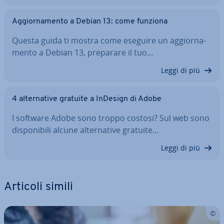
Ag­gior­na­men­to a Debian 13: come funziona
Questa guida ti mostra come eseguire un ag­gior­na­
men­to a Debian 13, preparare il tuo…
Leggi di più
4 al­ter­na­ti­ve gratuite a InDesign di Adobe
I software Adobe sono troppo costosi? Sul web sono
di­spo­ni­bi­li alcune al­ter­na­ti­ve gratuite…
Leggi di più
Articoli simili