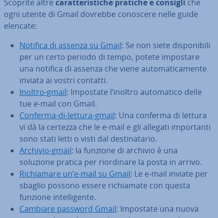
Scoprite altre
ca­rat­te­ri­sti­che pratiche e consigli
che
ogni utente di Gmail dovrebbe conoscere nelle guide
elencate:
Notifica di assenza su Gmail
: Se non siete di­spo­ni­bi­li
per un certo periodo di tempo, potete impostare
una notifica di assenza che viene au­to­ma­ti­ca­men­te
inviata ai vostri contatti.
Inoltro-gmail
: Impostate l’inoltro au­to­ma­ti­co delle
tue e-mail con Gmail.
Conferma-di-lettura-gmail
: Una conferma di lettura
vi dà la certezza che le e-mail e gli allegati im­por­tan­ti
sono stati letti o visti dal de­sti­na­ta­rio.
Archivio-gmail
: la funzione di archivio è una
soluzione pratica per rior­di­na­re la posta in arrivo.
Ri­chia­ma­re un’e-mail su Gmail
: Le e-mail inviate per
sbaglio possono essere ri­chia­ma­te con questa
funzione in­tel­li­gen­te.
Cambiare password Gmail
: Impostate una nuova