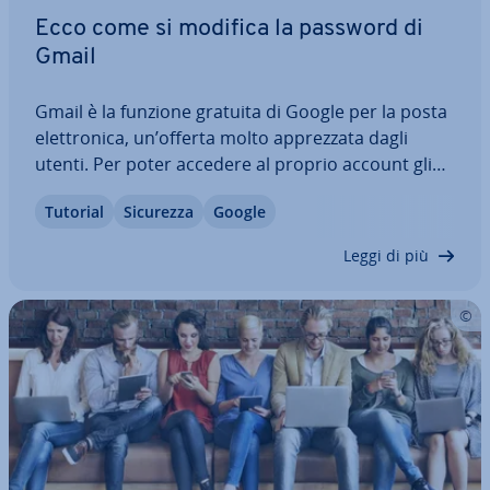
Ecco come si modifica la password di
Gmail
Gmail è la funzione gratuita di Google per la posta
elet­tro­ni­ca, un’offerta molto ap­prez­za­ta dagli
utenti. Per poter accedere al proprio account gli
utenti devono ef­fet­tua­re il login tramite password.
Tutorial
Sicurezza
Google
Ma cosa accade quando si dimentica la password
o quando la si vuole cambiare?…
Leggi di più