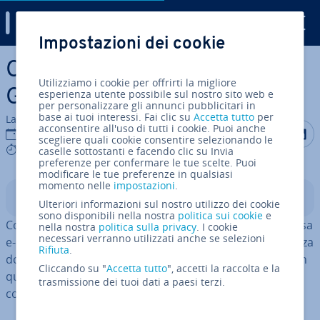
Digital Guide
Impostazioni dei cookie
Vai al contenuto prin­ci­pa­le
Creare una mailing list su
Utilizziamo i cookie per offrirti la migliore
Gmail - istru­zio­ni
esperienza utente possibile sul nostro sito web e
per personalizzare gli annunci pubblicitari in
base ai tuoi interessi. Fai clic su
Accetta tutto
per
La redazione di IONOS
acconsentire all'uso di tutti i cookie. Puoi anche
Condividi 
Condiv
C
20 dic 2022
scegliere quali cookie consentire selezionando le
5 mins
caselle sottostanti e facendo clic su Invia
preferenze per confermare le tue scelte. Puoi
modificare le tue preferenze in qualsiasi
momento nelle
impostazioni
.
Indice
Ulteriori informazioni sul nostro utilizzo dei cookie
sono disponibili nella nostra
politica sui cookie
e
Con una mailing list su Gmail, è possibile inviare la stessa
nella nostra
politica sulla privacy
. I cookie
necessari verranno utilizzati anche se selezioni
e-mail a
diversi de­sti­na­ta­ri
con­tem­po­ra­nea­men­te senza
Rifiuta
.
dover digitare tutti gli indirizzi e-mail in­di­vi­dual­men­te. In
Cliccando su "
Accetta tutto
", accetti la raccolta e la
questo articolo, im­pa­re­re­te esat­ta­men­te come crearla
trasmissione dei tuoi dati a paesi terzi.
con istru­zio­ni det­ta­glia­te.