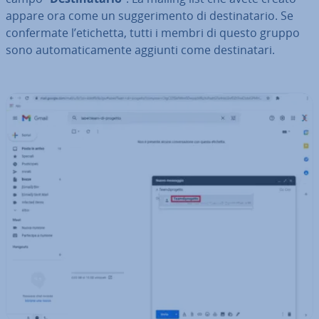
appare ora come un sug­ge­ri­men­to di de­sti­na­ta­rio. Se
con­fer­ma­te l’etichetta, tutti i membri di questo gruppo
sono au­to­ma­ti­ca­men­te aggiunti come de­sti­na­ta­ri.