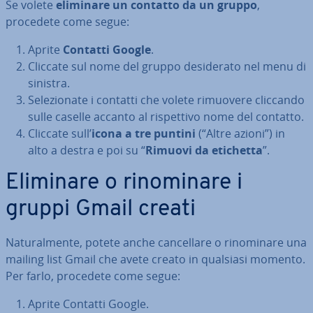
Se volete
eliminare un contatto da un gruppo
,
procedete come segue:
Aprite
Contatti Google
.
Cliccate sul nome del gruppo de­si­de­ra­to nel menu di
sinistra.
Se­le­zio­na­te i contatti che volete rimuovere cliccando
sulle caselle accanto al ri­spet­ti­vo nome del contatto.
Cliccate sull’
icona a tre puntini
(“Altre azioni”) in
alto a destra e poi su “
Rimuovi da etichetta
”.
Eliminare o ri­no­mi­na­re i
gruppi Gmail creati
Na­tu­ral­men­te, potete anche can­cel­la­re o ri­no­mi­na­re una
mailing list Gmail che avete creato in qualsiasi momento.
Per farlo, procedete come segue:
Aprite Contatti Google.