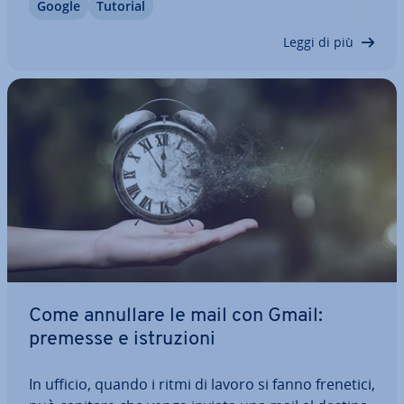
Google
Tutorial
facile e bastano pochi passaggi. Ormai motivare
l’assenza per viaggi di lavoro, vacanze…
Leggi di più
Come annullare le mail con Gmail:
premesse e istru­zio­ni
In ufficio, quando i ritmi di lavoro si fanno frenetici,