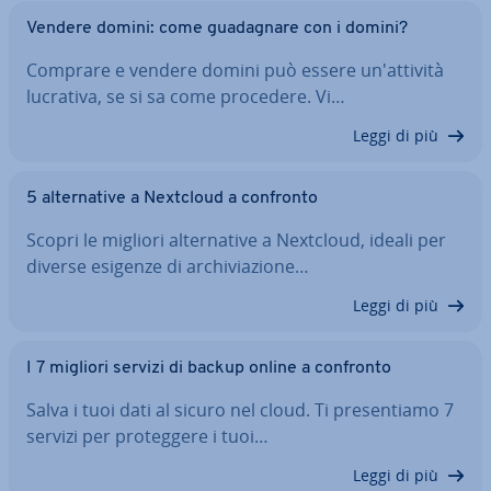
Vendere domini: come gua­da­gna­re con i domini?
Comprare e vendere domini può essere un'at­ti­vi­tà
lucrativa, se si sa come procedere. Vi…
Leggi di più
5 al­ter­na­ti­ve a Nextcloud a confronto
Scopri le migliori al­ter­na­ti­ve a Nextcloud, ideali per
diverse esigenze di ar­chi­via­zio­ne…
Leggi di più
I 7 migliori servizi di backup online a confronto
Salva i tuoi dati al sicuro nel cloud. Ti pre­sen­tia­mo 7
servizi per pro­teg­ge­re i tuoi…
Leggi di più