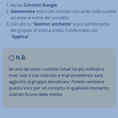
Aprite
Contatti Google
.
Se­le­zio­na­te
uno o più contatti cliccando sulla casella
accanto al nome del contatto.
Cliccate su “
Gestisci etichette
” e poi sull’etichetta
del gruppo di vostra scelta. Con­fer­ma­te con
“
Applica
”.
N.B.
Se uno dei vostri contatti Gmail ha più indirizzi e-
mail, solo il suo indirizzo e-mail pre­de­fi­ni­to sarà
aggiunto al gruppo de­si­de­ra­to. Potete cambiare
questa voce per un contatto in qualsiasi momento
usando l’icona della matita