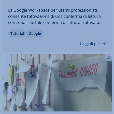
La Google Workspace per utenti pro­fes­sio­ni­sti
consente l’at­ti­va­zio­ne di una conferma di lettura
con Gmail. Se tale conferma di lettura è attivata
per Gmail, il mittente viene informato con un
Tutorial
Google
messaggio quando il de­sti­na­ta­rio apre la mail. La
conferma di ricezione dà la certezza…
Leggi di più