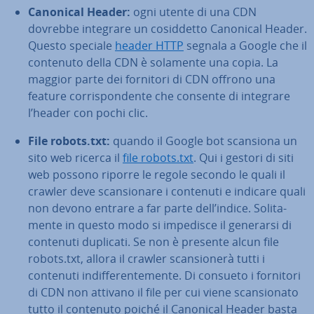
Canonical Header:
ogni utente di una CDN
dovrebbe integrare un co­sid­det­to Canonical Header.
Questo speciale
header HTTP
segnala a Google che il
contenuto della CDN è solamente una copia. La
maggior parte dei fornitori di CDN offrono una
feature cor­ri­spon­den­te che consente di integrare
l’header con pochi clic.
File robots.txt:
quando il Google bot scansiona un
sito web ricerca il
file robots.txt
. Qui i gestori di siti
web possono riporre le regole secondo le quali il
crawler deve scan­sio­na­re i contenuti e indicare quali
non devono entrare a far parte dell’indice. So­li­ta­
men­te in questo modo si impedisce il generarsi di
contenuti duplicati. Se non è presente alcun file
robots.txt, allora il crawler scan­sio­ne­rà tutti i
contenuti in­dif­fe­ren­te­men­te. Di consueto i fornitori
di CDN non attivano il file per cui viene scan­sio­na­to
tutto il contenuto poiché il Canonical Header basta