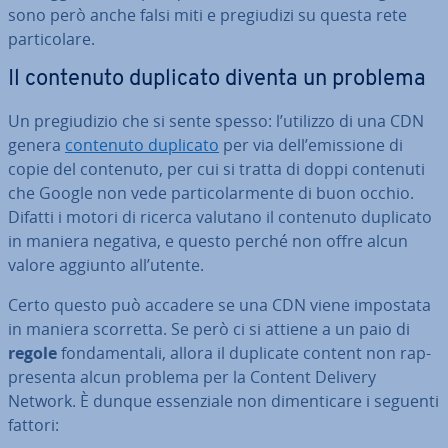
sono però anche falsi miti e pre­giu­di­zi su questa rete
par­ti­co­la­re.
Il contenuto duplicato diventa un problema
Un pre­giu­di­zio che si sente spesso: l’utilizzo di una CDN
genera
contenuto duplicato
per via dell’emissione di
copie del contenuto, per cui si tratta di doppi contenuti
che Google non vede par­ti­co­lar­men­te di buon occhio.
Difatti i motori di ricerca valutano il contenuto duplicato
in maniera negativa, e questo perché non offre alcun
valore aggiunto all’utente.
Certo questo può accadere se una CDN viene impostata
in maniera scorretta. Se però ci si attiene a un paio di
regole
fon­da­men­ta­li, allora il duplicate content non rap­
pre­sen­ta alcun problema per la Content Delivery
Network. È dunque es­sen­zia­le non di­men­ti­ca­re i seguenti
fattori: