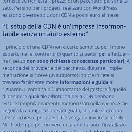
fornisce su richiesta il prezzo di un pacchetto per­so­na­liz­
za­to. Persino per i progetti rea­liz­za­ti con WordPress
esistono diverse soluzioni CDN a pochi euro al mese.
“Il setup della CDN è un’impresa in­sor­mon­
ta­bi­le senza un aiuto esterno”
Il principio di una CDN non è certo semplice per i meno
esperti, ma, al contrario di quanto si pensi, per ef­fet­tuar­
ne il setup
non sono richieste co­no­scen­ze par­ti­co­la­ri
. A
seconda del provider e del pacchetto, durante l’im­ple­
men­ta­zio­ne si riceve un supporto; inoltre in rete si
trovano fa­cil­men­te molte
in­for­ma­zio­ni e guide
al
riguardo. Il compito più im­por­tan­te del gestore è quello
di decidere quali file all’interno della CDN debbano
essere tem­po­ra­nea­men­te me­mo­riz­za­ti nella cache. A ciò
seguirà la con­fi­gu­ra­zio­ne adeguata, la quale si occupa
che le richieste per questi file vengano inviate alla CDN.
Nel frattempo per ricevere un aiuto durante l’in­stal­la­zio­
ne è possibile anche ricorrere all’aiuto di
plug-in
, di­spo­