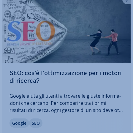
SEO: cos’è l’ot­ti­miz­za­zio­ne per i motori
di ricerca?
Google aiuta gli utenti a trovare le giuste in­for­ma­
zio­ni che cercano. Per comparire tra i primi
risultati di ricerca, ogni gestore di un sito deve ot­ti­
miz­za­re la sua pagina, prima di tutto per il lettore
Google
SEO
o i clienti, ma anche per i motori di ricerca. L’ot­ti­
miz­za­zio­ne SEO si…