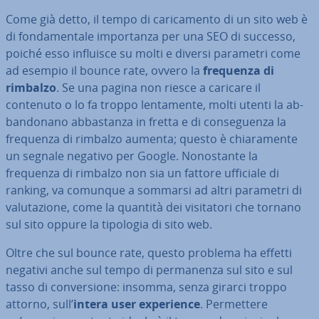
Come già detto, il tempo di ca­ri­ca­men­to di un sito web è
di fon­da­men­ta­le im­por­tan­za per una SEO di successo,
poiché esso influisce su molti e diversi parametri come
ad esempio il bounce rate, ovvero la
frequenza di
rimbalzo
. Se una pagina non riesce a caricare il
contenuto o lo fa troppo len­ta­men­te, molti utenti la ab­
ban­do­na­no ab­ba­stan­za in fretta e di con­se­guen­za la
frequenza di rimbalzo aumenta; questo è chia­ra­men­te
un segnale negativo per Google. No­no­stan­te la
frequenza di rimbalzo non sia un fattore ufficiale di
ranking, va comunque a sommarsi ad altri parametri di
va­lu­ta­zio­ne, come la quantità dei vi­si­ta­to­ri che tornano
sul sito oppure la tipologia di sito web.
Oltre che sul bounce rate, questo problema ha effetti
negativi anche sul tempo di per­ma­nen­za sul sito e sul
tasso di con­ver­sio­ne: insomma, senza girarci troppo
attorno, sull’
intera user ex­pe­rien­ce
. Per­met­te­re