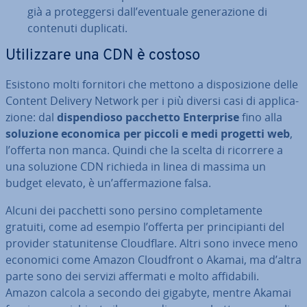
già a pro­teg­ger­si dall’eventuale ge­ne­ra­zio­ne di
contenuti duplicati.
Uti­liz­za­re una CDN è costoso
Esistono molti fornitori che mettono a di­spo­si­zio­ne delle
Content Delivery Network per i più diversi casi di ap­pli­ca­
zio­ne: dal
di­spen­dio­so pacchetto
En­ter­pri­se
fino alla
soluzione economica per piccoli e medi progetti web
,
l’offerta non manca. Quindi che la scelta di ricorrere a
una soluzione CDN richieda in linea di massima un
budget elevato, è un’af­fer­ma­zio­ne falsa.
Alcuni dei pacchetti sono persino com­ple­ta­men­te
gratuiti, come ad esempio l’offerta per prin­ci­pian­ti del
provider sta­tu­ni­ten­se Clou­d­fla­re. Altri sono invece meno
economici come Amazon Clou­d­front o Akamai, ma d’altra
parte sono dei servizi affermati e molto af­fi­da­bi­li.
Amazon calcola a secondo dei gigabyte, mentre Akamai