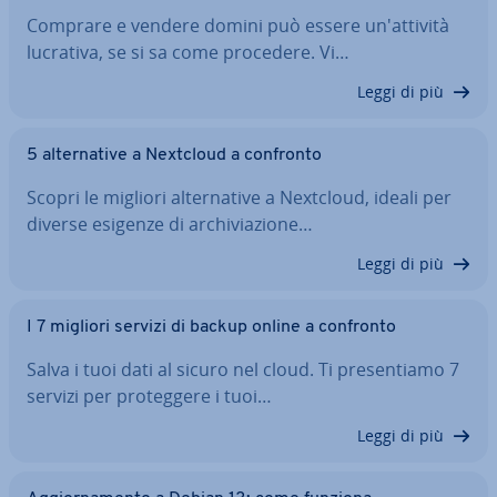
Comprare e vendere domini può essere un'at­ti­vi­tà
lucrativa, se si sa come procedere. Vi…
Leggi di più
5 al­ter­na­ti­ve a Nextcloud a confronto
Scopri le migliori al­ter­na­ti­ve a Nextcloud, ideali per
diverse esigenze di ar­chi­via­zio­ne…
Leggi di più
I 7 migliori servizi di backup online a confronto
Salva i tuoi dati al sicuro nel cloud. Ti pre­sen­tia­mo 7
servizi per pro­teg­ge­re i tuoi…
Leggi di più