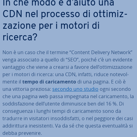
In che modo è d’aiuto una
CDN nel processo di ot­ti­miz­
za­zio­ne per i motori di
ricerca?
Non è un caso che il termine “Content Delivery Network”
venga associato a quello di “SEO”, poiché c’è un evidente
vantaggio che viene a crearsi a favore dell’ot­ti­miz­za­zio­ne
per i motori di ricerca: una CDN, infatti, riduce no­te­vol­
men­te il
tempo di ca­ri­ca­men­to
di una pagina. E ciò è
una vittoria preziosa:
secondo uno studio
ogni secondo
che una pagina web passa impegnata nel ca­ri­ca­men­to, la
sod­di­sfa­zio­ne dell’utente di­mi­nui­sce ben del 16 %. Di
con­se­guen­za i lunghi tempi di ca­ri­ca­men­to sono da
tradurre in vi­si­ta­to­ri in­sod­di­sfat­ti, o nel peggiore dei casi
ad­di­rit­tu­ra ine­si­sten­ti. Va da sé che questa even­tua­li­tà si
debba prevenire.