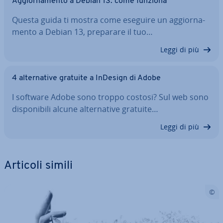
Ag­gior­na­men­to a Debian 13: come funziona
Questa guida ti mostra come eseguire un ag­gior­na­
men­to a Debian 13, preparare il tuo…
Leggi di più
4 al­ter­na­ti­ve gratuite a InDesign di Adobe
I software Adobe sono troppo costosi? Sul web sono
di­spo­ni­bi­li alcune al­ter­na­ti­ve gratuite…
Leggi di più
Articoli simili