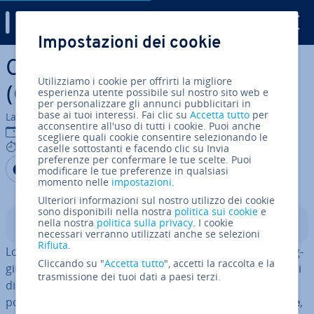
Digital Guide
Impostazioni dei cookie
Vai al contenuto prin­ci­pa­le
Content Delivery Network
Utilizziamo i cookie per offrirti la migliore
(CDN): vantaggi della SEO
esperienza utente possibile sul nostro sito web e
per personalizzare gli annunci pubblicitari in
base ai tuoi interessi. Fai clic su
Accetta tutto
per
La redazione di IONOS
acconsentire all'uso di tutti i cookie. Puoi anche
31 mag 2022
scegliere quali cookie consentire selezionando le
6 mins
caselle sottostanti e facendo clic su Invia
preferenze per confermare le tue scelte. Puoi
Condividi via Facebook
Condividi via Twitter
Condividi via LinkedIN
Aggiungi come fonte
modificare le tue preferenze in qualsiasi
preferita su Google
momento nelle
impostazioni
.
Ulteriori informazioni sul nostro utilizzo dei cookie
sono disponibili nella nostra
politica sui cookie
e
nella nostra
politica sulla privacy
. I cookie
Indice
necessari verranno utilizzati anche se selezioni
Rifiuta
.
Lo scopo dell’
ot­ti­miz­za­zio­ne per i motori di ricerca
è rag­
Cliccando su "
Accetta tutto
", accetti la raccolta e la
giun­ge­re il miglior ranking possibile dei risultati organici
trasmissione dei tuoi dati a paesi terzi.
di Google e degli altri motori di ricerca. Perché ciò sia
possibile, serve in­nan­zi­tut­to un
content molto efficace
,