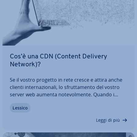
Cos’è una CDN (Content Delivery
Network)?
Se il vostro progetto in rete cresce e attira anche
clienti in­ter­na­zio­na­li, lo sfrut­ta­men­to del vostro
server web aumenta no­te­vol­men­te. Quando i
vostri clienti pro­ven­go­no da diverse parti del
Lessico
mondo, a lungo andare risultano tempi di ca­ri­ca­
men­to alti ed un tasso di tra­smis­sio­ne…
Leggi di più