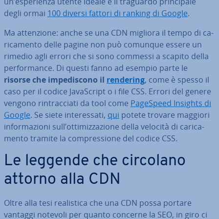
un’espe­rien­za utente ideale è il traguardo prin­ci­pa­le
degli ormai
100 diversi fattori di ranking di Google
.
Ma at­ten­zio­ne: anche se una CDN migliora il tempo di ca­
ri­ca­men­to delle pagine non può comunque essere un
rimedio agli errori che si sono commessi a scapito della
per­for­man­ce. Di questi fanno ad esempio parte le
risorse che im­pe­di­sco­no il
rendering
, come è spesso il
caso per il codice Ja­va­Script o i file CSS. Errori del genere
vengono rin­trac­cia­ti da tool come
PageSpeed Insights di
Google
. Se siete in­te­res­sa­ti,
qui
potete trovare maggiori
in­for­ma­zio­ni sull’ot­ti­miz­za­zio­ne della velocità di ca­ri­ca­
men­to tramite la com­pres­sio­ne del codice CSS.
Le leggende che circolano
attorno alla CDN
Oltre alla tesi rea­li­sti­ca che una CDN possa portare
vantaggi notevoli per quanto concerne la SEO, in giro ci