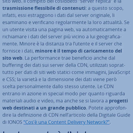
sito web. Il compito dei co­sid­det­ti “server replica” è la
tra­smis­sio­ne fles­si­bi­le di contenuti
: a questo scopo,
infatti, essi estrag­go­no i dati dal server originale, li
esaminano e ve­ri­fi­ca­no re­go­lar­men­te la loro attualità. Se
un utente visita una pagina web, va au­to­ma­ti­ca­men­te a
ri­chia­ma­re i dati del server più vicino a lui geo­gra­fi­ca­
men­te. Minore è la distanza tra l’utente e il server che
fornisce i dati,
minore è il tempo di ca­ri­ca­men­to del
sito web
. La per­for­man­ce trae beneficio anche dal
buffering dei dati sui server della CDN, uti­liz­za­ti so­prat­
tut­to per dati di siti web statici come immagini, Ja­va­Script
e CSS; la varietà e la di­men­sio­ne dei dati viene però
scelta per­so­nal­men­te dallo stesso utente. Le CDN
entrano in azione in special modo per quanto riguarda
materiali audio e video, ma anche se si lavora a
progetti
web destinati a un grande pubblico
. Potete ap­pro­fon­
di­re la de­fi­ni­zio­ne di CDN nell’articolo della Digitale Guide
di IONOS
“Cos’è una Content Delivery Network?”
.