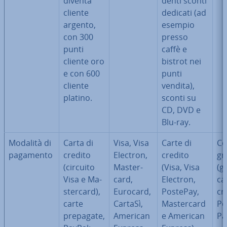
diventa
den­ti sconti
cliente
dedicati (ad
argento,
esempio
con 300
presso
punti
caffè e
cliente oro
bistrot nei
e con 600
punti
cliente
vendita),
platino.
sconti su
CD, DVD e
Blu-ray.
Modalità di
Carta di
Visa, Visa
Carte di
Co
pagamento
credito
Electron,
credito
gn
(circuito
Ma­ster­
(Visa, Visa
(g
Visa e Ma­
card,
Electron,
ca
ster­card),
Eurocard,
PostePay,
cr
carte
CartaSì,
Ma­ster­card
Po
prepagate,
American
e American
Pa