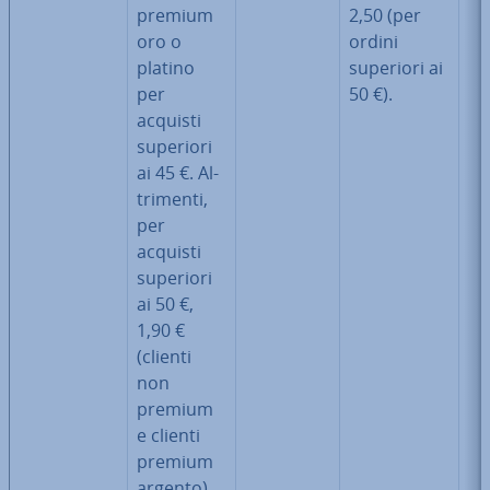
premium
2,50 (per
oro o
ordini
platino
superiori ai
per
50 €).
acquisti
superiori
ai 45 €. Al­
tri­men­ti,
per
acquisti
superiori
ai 50 €,
1,90 €
(clienti
non
premium
e clienti
premium
argento).