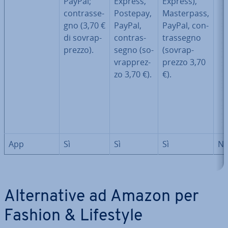
PayPal;
Express,
Express),
con­tras­se­
Postepay,
Ma­ster­pass,
gno (3,70 €
PayPal,
PayPal, con­
di so­vrap­
con­tras­
tras­se­gno
prez­zo).
se­gno (so­
(so­vrap­
vrap­prez­
prez­zo 3,70
zo 3,70 €).
€).
App
Sì
Sì
Sì
N
Al­ter­na­ti­ve ad Amazon per
Fashion & Lifestyle