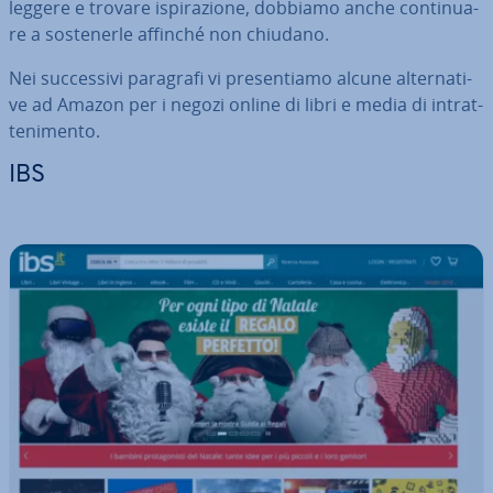
leggere e trovare ispi­ra­zio­ne, dobbiamo anche con­ti­nua­
re a so­ste­ner­le affinché non chiudano.
Nei suc­ces­si­vi paragrafi vi pre­sen­tia­mo alcune al­ter­na­ti­
ve ad Amazon per i negozi online di libri e media di in­trat­
te­ni­men­to.
IBS