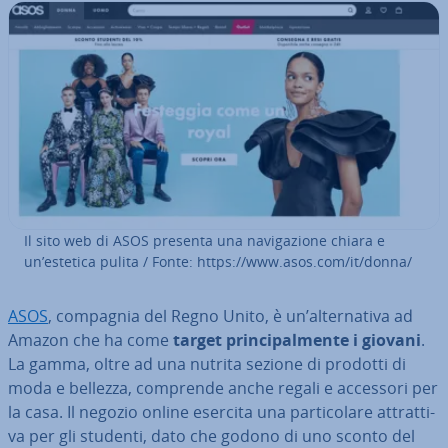
Il sito web di ASOS presenta una na­vi­ga­zio­ne chiara e
un’estetica pulita / Fonte: https://www.asos.com/it/donna/
ASOS
, compagnia del Regno Unito, è un’al­ter­na­ti­va ad
Amazon che ha come
target prin­ci­pal­men­te i giovani
.
La gamma, oltre ad una nutrita sezione di prodotti di
moda e bellezza, comprende anche regali e accessori per
la casa. Il negozio online esercita una par­ti­co­la­re at­trat­ti­
va per gli studenti, dato che godono di uno sconto del