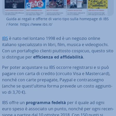
Guida ai regali e offerte di vario tipo sulla homepage di IBS
/ Fonte: https://www.ibs.it/
IBS
è nato nel lontano 1998 ed è un negozio online
italiano spe­cia­liz­za­to in libri, film, musica e vi­deo­gio­chi.
Con un por­ta­fo­glio clienti piuttosto cospicuo, questo sito
si distingue per
ef­fi­cien­za ed af­fi­da­bi­li­tà
.
Per poter ac­qui­sta­re su IBS occorre re­gi­strar­si e si può
pagare con carta di credito (circuito Visa e Ma­ster­card),
nonché con carte prepagate, Paypal e con­tras­se­gno
(anche se quest’ultima forma prevede un costo ag­giun­ti­
vo di 3,70 €).
IBS offre un
programma fedeltà
per il quale ad ogni
euro speso è associato un punto, nonché per ogni re­cen­
sio­ne a partire dal 10 ottobre 2018. Con 150 punti si