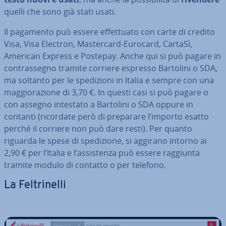
quelli che sono già stati usati.
Il pagamento può essere ef­fet­tua­to con carte di credito
Visa, Visa Electron, Ma­ster­card-Eurocard, CartaSì,
American Express e Postepay. Anche qui si può pagare in
con­tras­se­gno tramite corriere espresso Bartolini o SDA,
ma soltanto per le spe­di­zio­ni in Italia e sempre con una
mag­gio­ra­zio­ne di 3,70 €. In questi casi si può pagare o
con assegno intestato a Bartolini o SDA oppure in
contanti (ricordate però di preparare l’importo esatto
perché il corriere non può dare resti). Per quanto
riguarda le spese di spe­di­zio­ne, si aggirano intorno ai
2,90 € per l’Italia e l’as­si­sten­za può essere raggiunta
tramite modulo di contatto o per telefono.
La Fel­tri­nel­li