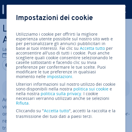
Digital Guide
Impostazioni dei cookie
Vai al contenuto prin­ci­pa­le
Le migliori al­ter­na­ti­ve ad
Utilizziamo i cookie per offrirti la migliore
Amazon
esperienza utente possibile sul nostro sito web e
per personalizzare gli annunci pubblicitari in
base ai tuoi interessi. Fai clic su
Accetta tutto
per
La redazione di IONOS
acconsentire all'uso di tutti i cookie. Puoi anche
17 lug 2020
scegliere quali cookie consentire selezionando le
caselle sottostanti e facendo clic su Invia
Condividi via Facebook
Condividi via Twitter
Condividi via LinkedIN
Aggiungi come fonte
preferenze per confermare le tue scelte. Puoi
preferita su Google
modificare le tue preferenze in qualsiasi
momento nelle
impostazioni
.
Ulteriori informazioni sul nostro utilizzo dei cookie
Indice
sono disponibili nella nostra
politica sui cookie
e
nella nostra
politica sulla privacy
. I cookie
necessari verranno utilizzati anche se selezioni
Amazon offre ai con­su­ma­to­ri un modello di business
Rifiuta
.
vincente grazie ai prezzi contenuti e a un processo di
Cliccando su "
Accetta tutto
", accetti la raccolta e la
ordine molto comodo. Ciò rende la vita difficile ai con­cor­
trasmissione dei tuoi dati a paesi terzi.
ren­ti. Tuttavia, Amazon non gode di una buona nomea
tra gli addetti stampa: spesso la compagnia di Seattle si