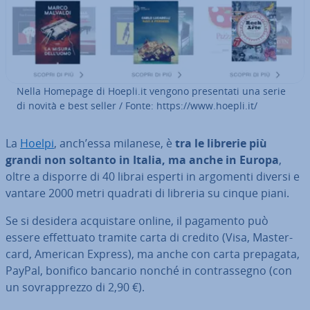
Nella Homepage di Hoepli.it vengono pre­sen­ta­ti una serie
di novità e best seller / Fonte: https://www.hoepli.it/
La
Hoelpi
, anch’essa milanese, è
tra le librerie più
grandi non soltanto in Italia, ma anche in Europa
,
oltre a disporre di 40 librai esperti in argomenti diversi e
vantare 2000 metri quadrati di libreria su cinque piani.
Se si desidera ac­qui­sta­re online, il pagamento può
essere ef­fet­tua­to tramite carta di credito (Visa, Ma­ster­
card, American Express), ma anche con carta prepagata,
PayPal, bonifico bancario nonché in con­tras­se­gno (con
un so­vrap­prez­zo di 2,90 €).