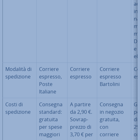
ac
in­
na
ma
mu
DV
e 
eb
Modalità di
Corriere
Corriere
Corriere
Co
spe­di­zio­ne
espresso,
espresso
espresso
es
Poste
Bartolini
Italiane
Costi di
Consegna
A partire
Consegna
Gr
spe­di­zio­ne
standard:
da 2,90 €.
in negozio
pe
gratuita
So­vrap­
gratuita,
di
per spese
prez­zo di
con
29
maggiori
3,70 € per
corriere
or