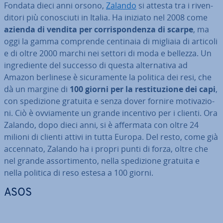
Fondata dieci anni orsono,
Zalando
si attesta tra i ri­ven­
di­to­ri più co­no­sciu­ti in Italia. Ha iniziato nel 2008 come
azienda di vendita per cor­ri­spon­den­za di scarpe
, ma
oggi la gamma comprende centinaia di migliaia di articoli
e di oltre 2000 marchi nei settori di moda e bellezza. Un
in­gre­dien­te del successo di questa al­ter­na­ti­va ad
Amazon berlinese è si­cu­ra­men­te la politica dei resi, che
dà un margine di
100 giorni per la re­sti­tu­zio­ne dei capi
,
con spe­di­zio­ne gratuita e senza dover fornire mo­ti­va­zio­
ni. Ciò è ov­via­men­te un grande incentivo per i clienti. Ora
Zalando, dopo dieci anni, si è affermata con oltre 24
milioni di clienti attivi in tutta Europa. Del resto, come già
accennato, Zalando ha i propri punti di forza, oltre che
nel grande as­sor­ti­men­to, nella spe­di­zio­ne gratuita e
nella politica di reso estesa a 100 giorni.
ASOS