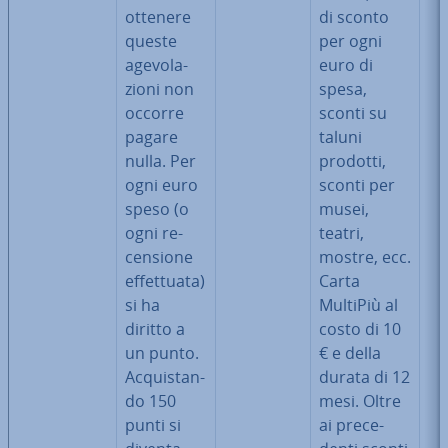
ottenere
di sconto
queste
per ogni
age­vo­la­
euro di
zio­ni non
spesa,
occorre
sconti su
pagare
taluni
nulla. Per
prodotti,
ogni euro
sconti per
speso (o
musei,
ogni re­
teatri,
cen­sio­ne
mostre, ecc.
ef­fet­tua­ta)
Carta
si ha
MultiPiù al
diritto a
costo di 10
un punto.
€ e della
Ac­qui­stan­
durata di 12
do 150
mesi. Oltre
punti si
ai pre­ce­