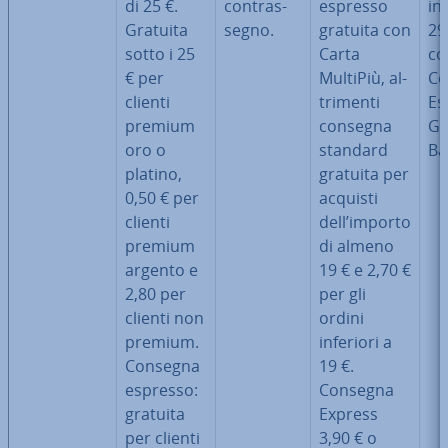
di 25 €.
con­tras­
espresso
inf
Gratuita
se­gno.
gratuita con
29
sotto i 25
Carta
co
€ per
MultiPiù, al­
Co
clienti
tri­men­ti
Es
premium
consegna
GI
oro o
standard
Ba
platino,
gratuita per
0,50 € per
acquisti
clienti
dell’importo
premium
di almeno
argento e
19 € e 2,70 €
2,80 per
per gli
clienti non
ordini
premium.
inferiori a
Consegna
19 €.
espresso:
Consegna
gratuita
Express
per clienti
3,90 € o