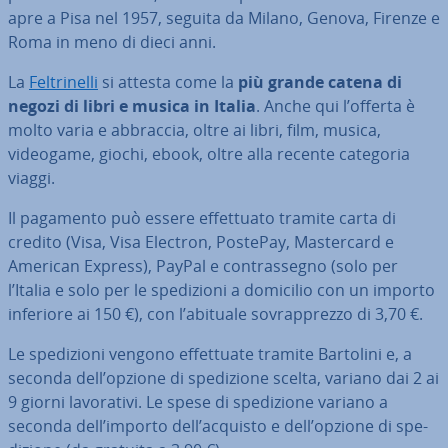
apre a Pisa nel 1957, seguita da Milano, Genova, Firenze e
Roma in meno di dieci anni.
La
Fel­tri­nel­li
si attesta come la
più grande catena di
negozi di libri e musica in Italia
. Anche qui l’offerta è
molto varia e abbraccia, oltre ai libri, film, musica,
videogame, giochi, ebook, oltre alla recente categoria
viaggi.
Il pagamento può essere ef­fet­tua­to tramite carta di
credito (Visa, Visa Electron, PostePay, Ma­ster­card e
American Express), PayPal e con­tras­se­gno (solo per
l’Italia e solo per le spe­di­zio­ni a domicilio con un importo
inferiore ai 150 €), con l’abituale so­vrap­prez­zo di 3,70 €.
Le spe­di­zio­ni vengono ef­fet­tua­te tramite Bartolini e, a
seconda dell’opzione di spe­di­zio­ne scelta, variano dai 2 ai
9 giorni la­vo­ra­ti­vi. Le spese di spe­di­zio­ne variano a
seconda dell’importo dell’acquisto e dell’opzione di spe­