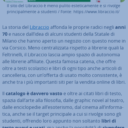
Il sito del Libraccio è meno pulito este­ti­ca­men­te e si rivolge
prin­ci­pal­men­te a studenti / Fonte: https://www.libraccio.it/
La storia del
Libraccio
affonda le proprie radici negli
anni
70
e nasce dall’idea di alcuni studenti della Statale di
Milano che hanno aperto un negozio con questo nome in
via Corsico. Meno cen­tra­liz­za­ta rispetto a librerie quali la
Fel­tri­nel­li, il Libraccio lascia ampio spazio di autonomia
alle librerie affiliate. Questa famosa catena, che offre
oltre a testi sco­la­sti­ci e libri di ogni tipo anche articoli di
can­cel­le­ria, con un’offerta di usato molto con­si­sten­te, è
anche tra i più im­por­tan­ti siti per la vendita online di libri.
Il
catalogo è davvero vasto
e oltre ai citati libri di testo,
spazia dall’arte alla filosofia, dalle graphic novel al teatro,
dalle en­ci­clo­pe­die all’eso­te­ri­smo, dal cinema all’in­for­ma­
ti­ca, anche se il target prin­ci­pa­le a cui si rivolge sono gli
studenti, offrendo loro appunto non soltanto
libri di
testo nuovi e usati
, ma anche la pos­si­bi­li­tà di
rivendere