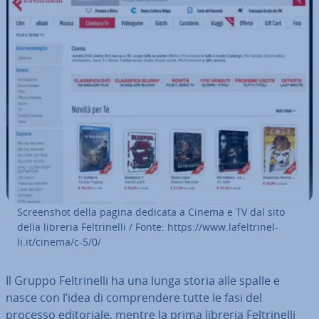
Screen­shot della pagina dedicata a Cinema e TV dal sito
della libreria Fel­tri­nel­li / Fonte: https://www.la­fel­tri­nel­
li.it/cinema/c-5/0/
Il Gruppo Fel­tri­nel­li ha una lunga storia alle spalle e
nasce con l’idea di com­pren­de­re tutte le fasi del
processo edi­to­ria­le, mentre la prima libreria Fel­tri­nel­li