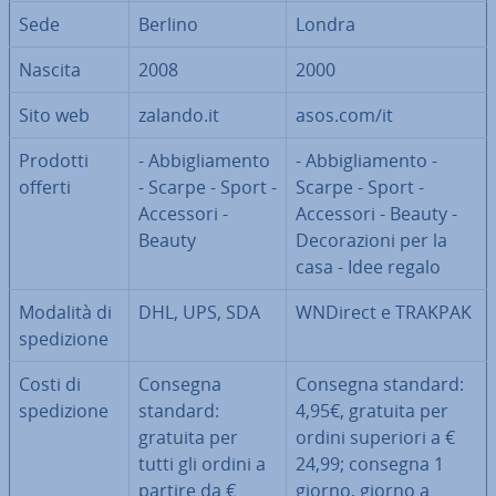
Sede
Berlino
Londra
Nascita
2008
2000
Sito web
zalando.it
asos.com/it
Prodotti
- Ab­bi­glia­men­to
- Ab­bi­glia­men­to -
offerti
- Scarpe - Sport -
Scarpe - Sport -
Accessori -
Accessori - Beauty -
Beauty
De­co­ra­zio­ni per la
casa - Idee regalo
Modalità di
DHL, UPS, SDA
WNDirect e TRAKPAK
spe­di­zio­ne
Costi di
Consegna
Consegna standard:
spe­di­zio­ne
standard:
4,95€, gratuita per
gratuita per
ordini superiori a €
tutti gli ordini a
24,99; consegna 1
partire da €
giorno, giorno a