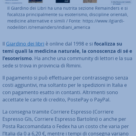
Il Giardino dei Libri ha una nutrita sezione Re­main­ders e si
focalizza prin­ci­pal­men­te su eso­te­ri­smo, di­sci­pli­ne orientali,
medicine al­ter­na­ti­ve e simili / Fonte: https://www.il­giar­di­
no­dei­li­bri.it/re­main­ders/indiani_america
Il
Giardino dei libri
è online dal 1998 e si
focalizza su
temi quali la medicina naturale, la co­no­scen­za di sé e
l’eso­te­ri­smo
. Ha anche una community di lettori e la sua
sede si trova in provincia di Rimini.
Il pagamento si può ef­fet­tua­re per con­tras­se­gno senza
costi ag­giun­ti­vi, ma soltanto per le spe­di­zio­ni in Italia e
con pagamento esatto in contanti. Al­tri­men­ti sono
accettate le carte di credito, PostePay o PayPal.
La consegna tramite Corriere Espresso (Corriere
Espresso GIs, Corriere Espresso Bartolini) o anche per
Posta Rac­co­man­da­ta o Fedex ha un costo che varia per
l’Italia da 0 a 6,20 €, mentre i tempi di consegna variano