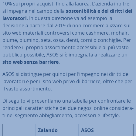
10% sui propri acquisti fino alla laurea. L’azienda inoltre
si impegna nel campo della
so­ste­ni­bi­li­tà e dei diritti dei
la­vo­ra­to­ri
. In questa direzione va ad esempio la
decisione a partire dal 2019 di non com­mer­cia­liz­za­re sul
sito web materiali con­tro­ver­si come cashmere, mohair,
piume, piumino, seta, ossa, denti, corni o con­chi­glie. Per
rendere il proprio as­sor­ti­men­to ac­ces­si­bi­le al più vasto
pubblico possibile, ASOS si è impegnata a rea­liz­za­re un
sito web senza barriere
.
ASOS si distingue per quindi per l’impegno nei diritti dei
la­vo­ra­to­ri e per il sito web privo di barriere, oltre che per
il vasto as­sor­ti­men­to.
Di seguito vi pre­sen­tia­mo una tabella per con­fron­ta­re le
prin­ci­pa­li ca­rat­te­ri­sti­che dei due negozi online con­si­de­ra­
ti nel segmento ab­bi­glia­men­to, accessori e lifestyle.
Zalando
ASOS