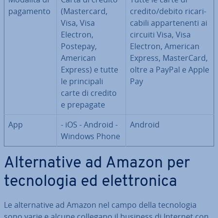
pagamento
(Ma­ster­card,
credito/debito ri­ca­ri­
Visa, Visa
ca­bi­li ap­par­te­nen­ti ai
Electron,
circuiti Visa, Visa
Postepay,
Electron, American
American
Express, Ma­ster­Card,
Express) e tutte
oltre a PayPal e Apple
le prin­ci­pa­li
Pay
carte di credito
e prepagate
App
- iOS - Android -
Android
Windows Phone
Al­ter­na­ti­ve ad Amazon per
tec­no­lo­gia ed elet­tro­ni­ca
Le al­ter­na­ti­ve ad Amazon nel campo della tec­no­lo­gia
sono varie e alcune collegano il business di Internet con