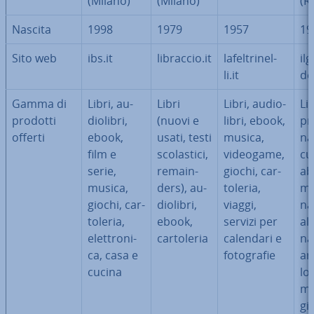
(Milano)
(Milano)
(R
Nascita
1998
1979
1957
19
Sito web
ibs.it
libraccio.it
la­fel­tri­nel­
il­
li.it
dei
Gamma di
Libri, au­
Libri
Libri, au­dio­
Lib
prodotti
dio­li­bri,
(nuovi e
li­bri, ebook,
pr
offerti
ebook,
usati, testi
musica,
na
film e
sco­la­sti­ci,
videogame,
cu
serie,
re­main­
giochi, car­
ab­
musica,
ders), au­
to­le­ria,
me
giochi, car­
dio­li­bri,
viaggi,
na
to­le­ria,
ebook,
servizi per
al
elet­tro­ni­
car­to­le­ria
calendari e
na
ca, casa e
fo­to­gra­fie
ar
cucina
lo 
mo
gio