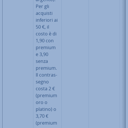
Per gli
acquisti
inferiori ai
50 €, il
costo è di
1,90 con
premium
e 3,90
senza
premium.
Il con­tras­
se­gno
costa 2 €
(premium
oro o
platino) o
3,70 €
(premium