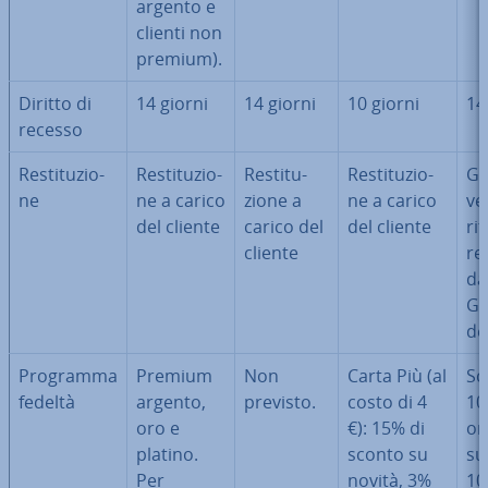
argento e
clienti non
premium).
Diritto di
14 giorni
14 giorni
10 giorni
14
recesso
Re­sti­tu­zio­
Re­sti­tu­zio­
Re­sti­tu­
Re­sti­tu­zio­
Gr
ne
ne a carico
zio­ne a
ne a carico
ve
del cliente
carico del
del cliente
rit
cliente
ret
da
Gi
dei
Programma
Premium
Non
Carta Più (al
Sc
fedeltà
argento,
previsto.
costo di 4
10
oro e
€): 15% di
or
platino.
sconto su
su
Per
novità, 3%
10