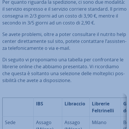
Per quanto riguarda la spe­di­zio­ne, ci sono due modalità:
il servizio espresso e il servizio corriere standard. Il primo
consegna in 2/3 giorni ad un costo di 3,90 €, mentre il
secondo in 3/5 giorni ad un costo di 2,90 €.
Se avete problemi, oltre a poter con­sul­ta­re il nutrito help
center di­ret­ta­men­te sul sito, potete con­tat­ta­re l’as­si­sten­
za te­le­fo­ni­ca­men­te o via e-mail.
Di seguito vi pro­po­nia­mo una tabella per con­fron­ta­re le
librerie online che abbiamo pre­sen­ta­to. Vi ri­cor­dia­mo
che questa è soltanto una selezione delle mol­te­pli­ci pos­
si­bi­li­tà che avete a di­spo­si­zio­ne.
IBS
Libraccio
Librerie
Gi
Fel­tri­nel­li
dei
Sede
Assago
Assago
Milano
Be