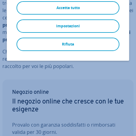
trova a dover fron­teg­gia­re critiche a livello mondiale. Tra
Accetta tutto
le altre cose vengono criticate le
con­di­zio­ni di lavoro
nei
centri di spe­di­zio­ne e la
di­stru­zio­ne metodica di
prodotti nuovi
. Inoltre l’industria teme che il leader di
impostazioni
mercato stia abusando della propria
forza nel dettare i
prezzi
.
Rifiuta
Chiunque ricerchi un’al­ter­na­ti­va a questo gigante si
rende subito conto che le al­ter­na­ti­ve ci sono. Abbiamo
raccolto per voi le più popolari.
Negozio online
Il negozio online che cresce con le tue
esigenze
Provalo con garanzia sod­di­sfat­ti o rim­bor­sa­ti
valida per 30 giorni.