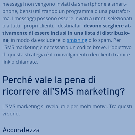
messaggi non vengono inviati da smart­pho­ne a smart­
pho­ne, bensì uti­liz­zan­do un programma o una piat­ta­for­
ma. I messaggi possono essere inviati a utenti se­le­zio­na­ti
o a tutti i propri clienti. I de­sti­na­ta­ri
devono scegliere at­
ti­va­men­te di essere inclusi in una lista di di­stri­bu­zio­
ne
, in modo da escludere lo
smishing
o lo spam. Per
l’SMS marketing è ne­ces­sa­rio un codice breve. L’obiettivo
di questa strategia è il coin­vol­gi­men­to dei clienti tramite
link o chiamate.
Perché vale la pena di
ricorrere all’SMS marketing?
L’SMS marketing si rivela utile per molti motivi. Tra questi
vi sono:
Ac­cu­ra­tez­za