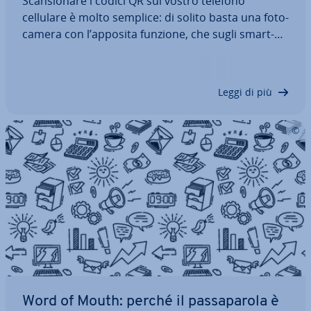
Scan­sio­na­re i codici QR sul vostro telefono
cellulare è molto semplice: di solito basta una fo­to­
ca­me­ra con l’apposita funzione, che sugli smart­
pho­ne moderni è già pre­im­po­sta­ta. Vi mostriamo,
passo dopo passo, come scan­sio­na­re i codici QR
con di­spo­si­ti­vi Nokia, Huawei, Samsung o…
Leggi di più
Word of Mouth: perché il pas­sa­pa­ro­la è