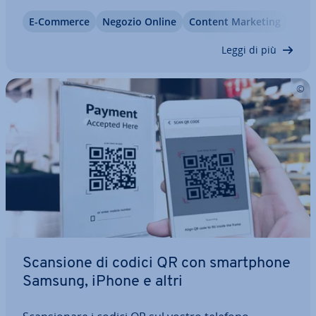
lead ge­ne­ra­tion: vi aiuta a fi­de­liz­za­re gli in­te­res­sa­ti
E-Commerce
Negozio Online
Content Marketing
e nel migliore dei casi, a tra­sfor­mar­li in clienti. Ma
come funziona la…
Leggi di più
Scansione di codici QR con smart­pho­ne
Samsung, iPhone e altri