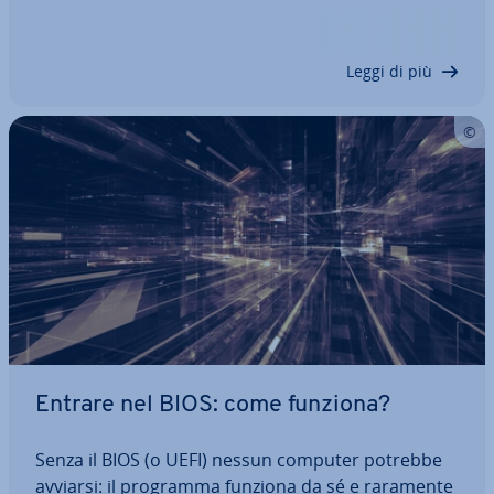
fabbrica. Questo ga­ran­ti­sce che tutte le im­po­sta­
zio­ni fun­zio­ni­no senza problemi. Un reset del BIOS
può anche essere ne­ces­sa­rio dopo…
Leggi di più
Entrare nel BIOS: come funziona?
Senza il BIOS (o UEFI) nessun computer potrebbe
avviarsi: il programma funziona da sé e raramente