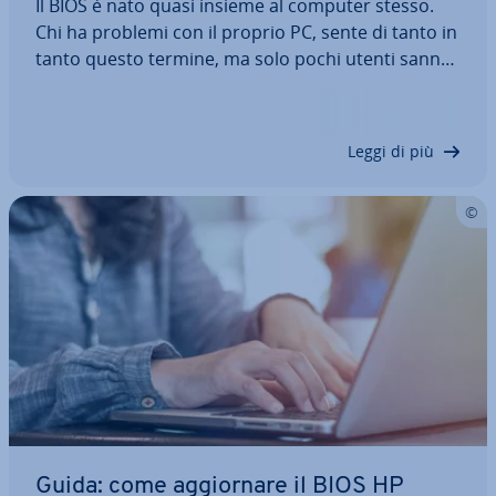
Il BIOS è nato quasi insieme al computer stesso.
Chi ha problemi con il proprio PC, sente di tanto in
tanto questo termine, ma solo pochi utenti sanno
di cosa si tratta. Il BIOS è fon­da­men­ta­le per la fun­
zio­na­li­tà di qualsiasi PC. Vi spie­ghe­re­mo che cosa
si cela dietro…
Leggi di più
Guida: come ag­gior­na­re il BIOS HP