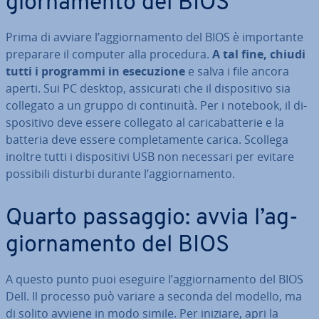
gior­na­men­to del BIOS
Prima di avviare l’ag­gior­na­men­to del BIOS è im­por­tan­te
preparare il computer alla procedura.
A tal fine, chiudi
tutti i programmi in ese­cu­zio­ne
e salva i file ancora
aperti. Sui PC desktop, as­si­cu­ra­ti che il di­spo­si­ti­vo sia
collegato a un gruppo di con­ti­nui­tà. Per i notebook, il di­
spo­si­ti­vo deve essere collegato al ca­ri­ca­bat­te­rie e la
batteria deve essere com­ple­ta­men­te carica. Scollega
inoltre tutti i di­spo­si­ti­vi USB non necessari per evitare
possibili disturbi durante l’ag­gior­na­men­to.
Quarto passaggio: avvia l’ag­
gior­na­men­to del BIOS
A questo punto puoi eseguire l’ag­gior­na­men­to del BIOS
Dell. Il processo può variare a seconda del modello, ma
di solito avviene in modo simile. Per iniziare, apri la