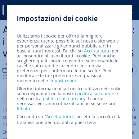
Digital Guide
Impostazioni dei cookie
Vai al contenuto prin­ci­pa­le
Ag­gior­na­men­to del BIOS Dell:
Utilizziamo i cookie per offrirti la migliore
i passaggi per in­stal­la­re la
esperienza utente possibile sul nostro sito web e
per personalizzare gli annunci pubblicitari in
base ai tuoi interessi. Fai clic su
Accetta tutto
per
versione più recente del BIOS
acconsentire all'uso di tutti i cookie. Puoi anche
scegliere quali cookie consentire selezionando le
La redazione di IONOS
caselle sottostanti e facendo clic su Invia
Condividi 
Condiv
C
11 giu 2025
preferenze per confermare le tue scelte. Puoi
modificare le tue preferenze in qualsiasi
5 mins
momento nelle
impostazioni
.
Ulteriori informazioni sul nostro utilizzo dei cookie
sono disponibili nella nostra
politica sui cookie
e
Indice
nella nostra
politica sulla privacy
. I cookie
necessari verranno utilizzati anche se selezioni
Rifiuta
.
L’ag­gior­na­men­to del
BIOS
su una scheda madre Dell può
con­tri­bui­re a risolvere problemi hardware o mi­glio­ra­re le
Cliccando su "
Accetta tutto
", accetti la raccolta e la
trasmissione dei tuoi dati a paesi terzi.
pre­sta­zio­ni del tuo sistema. Per l’ag­gior­na­men­to del BIOS
Dell sono suf­fi­cien­ti pochi passaggi, che possono essere