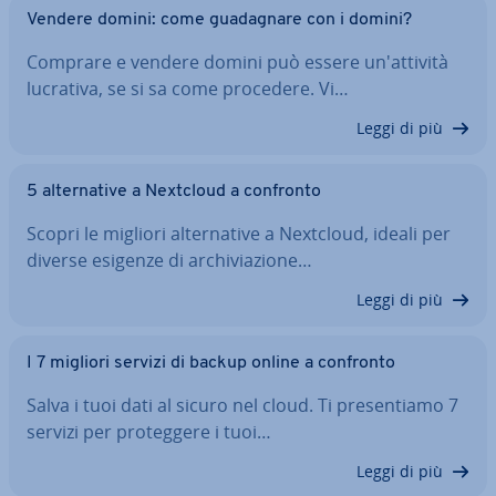
Vendere domini: come gua­da­gna­re con i domini?
Comprare e vendere domini può essere un'at­ti­vi­tà
lucrativa, se si sa come procedere. Vi…
Leggi di più
5 al­ter­na­ti­ve a Nextcloud a confronto
Scopri le migliori al­ter­na­ti­ve a Nextcloud, ideali per
diverse esigenze di ar­chi­via­zio­ne…
Leggi di più
I 7 migliori servizi di backup online a confronto
Salva i tuoi dati al sicuro nel cloud. Ti pre­sen­tia­mo 7
servizi per pro­teg­ge­re i tuoi…
Leggi di più