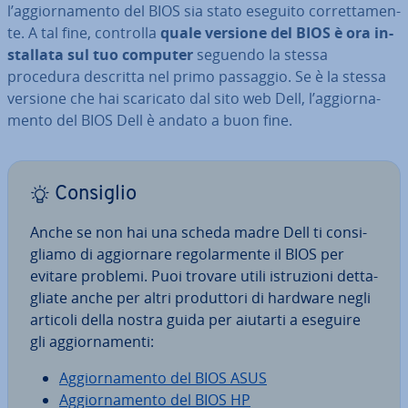
l’ag­gior­na­men­to del BIOS sia stato eseguito cor­ret­ta­men­
te. A tal fine, controlla
quale versione del BIOS è ora in­
stal­la­ta sul tuo computer
seguendo la stessa
procedura descritta nel primo passaggio. Se è la stessa
versione che hai scaricato dal sito web Dell, l’ag­gior­na­
men­to del BIOS Dell è andato a buon fine.
Consiglio
Anche se non hai una scheda madre Dell ti con­si­
glia­mo di ag­gior­na­re re­go­lar­men­te il BIOS per
evitare problemi. Puoi trovare utili istru­zio­ni det­ta­
glia­te anche per altri pro­dut­to­ri di hardware negli
articoli della nostra guida per aiutarti a eseguire
gli ag­gior­na­men­ti:
Ag­gior­na­men­to del BIOS ASUS
Ag­gior­na­men­to del BIOS HP