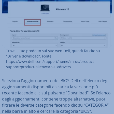
Trova il tuo prodotto sul sito web Dell, quindi fai clic su
“Driver e download”. Fonte:
https://www.dell.com/support/home/en-us/product-
support/product/alienware-13/drivers
Seleziona l’ag­gior­na­men­to del BIOS Dell nell’elenco degli
ag­gior­na­men­ti di­spo­ni­bi­li e scarica la versione più
recente facendo clic sul pulsante “Download”. Se l’elenco
degli ag­gior­na­men­ti contiene troppe al­ter­na­ti­ve, puoi
filtrare le diverse categorie facendo clic su “CATEGORIA”
nella barra in alto e cercare la categoria “BIOS”.