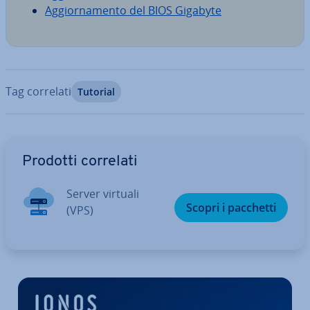
Ag­gior­na­men­to del BIOS Gigabyte
Tag correlati
Tutorial
Vai al menu prin­ci­pa­le
Prodotti correlati
Server virtuali
Scopri i pacchetti
(VPS)