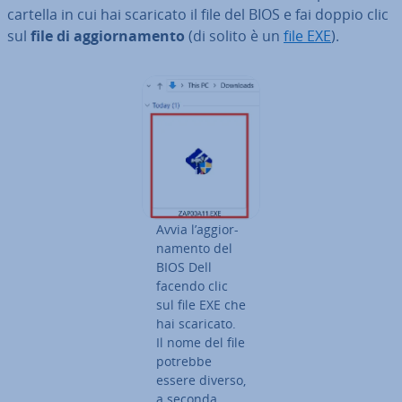
cartella in cui hai scaricato il file del BIOS e fai doppio clic
sul
file di ag­gior­na­men­to
(di solito è un
file EXE
).
Avvia l’ag­gior­
na­men­to del
BIOS Dell
facendo clic
sul file EXE che
hai scaricato.
Il nome del file
potrebbe
essere diverso,
a seconda