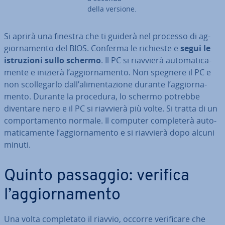
della versione.
Si aprirà una finestra che ti guiderà nel processo di ag­
gior­na­men­to del BIOS. Conferma le richieste e
segui le
istru­zio­ni sullo schermo
. Il PC si riavvierà au­to­ma­ti­ca­
men­te e inizierà l’ag­gior­na­men­to. Non spegnere il PC e
non scol­le­gar­lo dall’ali­men­ta­zio­ne durante l’ag­gior­na­
men­to. Durante la procedura, lo schermo potrebbe
diventare nero e il PC si riavvierà più volte. Si tratta di un
com­por­ta­men­to normale. Il computer com­ple­te­rà au­to­
ma­ti­ca­men­te l’ag­gior­na­men­to e si riavvierà dopo alcuni
minuti.
Quinto passaggio: verifica
l’ag­gior­na­men­to
Una volta com­ple­ta­to il riavvio, occorre ve­ri­fi­ca­re che