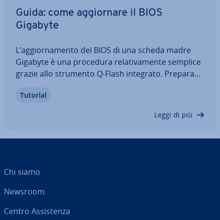
Guida: come ag­gior­na­re il BIOS
Gigabyte
L’ag­gior­na­men­to del BIOS di una scheda madre
Gigabyte è una procedura re­la­ti­va­men­te semplice
grazie allo strumento Q-Flash integrato. Pre­pa­ran­
do il processo con at­ten­zio­ne ed eseguendo i
Tutorial
passaggi con cura potrai sfruttare i vantaggi di un
ag­gior­na­men­to del BIOS in totale…
Leggi di più
Chi siamo
Newsroom
Centro As­si­sten­za