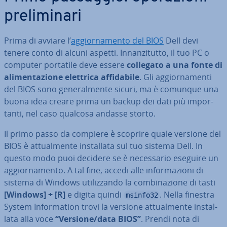
pre­li­mi­na­ri
Prima di avviare l’
ag­gior­na­men­to del BIOS
Dell devi
tenere conto di alcuni aspetti. In­nan­zi­tut­to, il tuo PC o
computer portatile deve essere
collegato a una fonte di
ali­men­ta­zio­ne elettrica af­fi­da­bi­le
. Gli ag­gior­na­men­ti
del BIOS sono ge­ne­ral­men­te sicuri, ma è comunque una
buona idea creare prima un backup dei dati più im­por­
tan­ti, nel caso qualcosa andasse storto.
Il primo passo da compiere è scoprire quale versione del
BIOS è at­tual­men­te in­stal­la­ta sul tuo sistema Dell. In
questo modo puoi decidere se è ne­ces­sa­rio eseguire un
ag­gior­na­men­to. A tal fine, accedi alle in­for­ma­zio­ni di
sistema di Windows uti­liz­zan­do la com­bi­na­zio­ne di tasti
[Windows] + [R]
e digita quindi
. Nella finestra
msinfo32
System In­for­ma­tion trovi la versione at­tual­men­te in­stal­
la­ta alla voce
“Versione/data BIOS”
. Prendi nota di