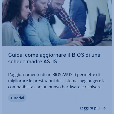
Guida: come ag­gior­na­re il BIOS di una
scheda madre ASUS
L’ag­gior­na­men­to di un BIOS ASUS ti permette di
mi­glio­ra­re le pre­sta­zio­ni del sistema, ag­giun­ge­re la
com­pa­ti­bi­li­tà con un nuovo hardware e risolvere
problemi di stabilità. In questo articolo ti spie­ghia­
Tutorial
mo come eseguire la procedura. Con le giuste pre­
cau­zio­ni, ad esempio creando…
Leggi di più