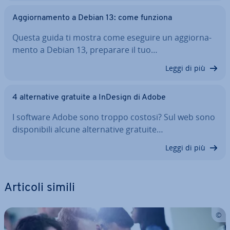
Ag­gior­na­men­to a Debian 13: come funziona
Questa guida ti mostra come eseguire un ag­gior­na­
men­to a Debian 13, preparare il tuo…
Leggi di più
4 al­ter­na­ti­ve gratuite a InDesign di Adobe
I software Adobe sono troppo costosi? Sul web sono
di­spo­ni­bi­li alcune al­ter­na­ti­ve gratuite…
Leggi di più
Articoli simili