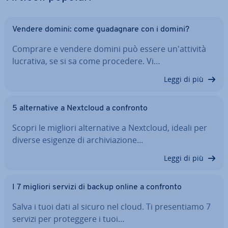
Vendere domini: come gua­da­gna­re con i domini?
Comprare e vendere domini può essere un'at­ti­vi­tà
lucrativa, se si sa come procedere. Vi…
Leggi di più
5 al­ter­na­ti­ve a Nextcloud a confronto
Scopri le migliori al­ter­na­ti­ve a Nextcloud, ideali per
diverse esigenze di ar­chi­via­zio­ne…
Leggi di più
I 7 migliori servizi di backup online a confronto
Salva i tuoi dati al sicuro nel cloud. Ti pre­sen­tia­mo 7
servizi per pro­teg­ge­re i tuoi…