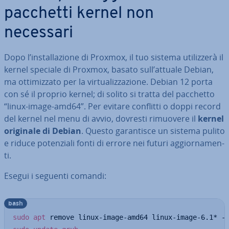
pacchetti kernel non
necessari
Dopo l’in­stal­la­zio­ne di Proxmox, il tuo sistema uti­liz­ze­rà il
kernel speciale di Proxmox, basato sull’attuale Debian,
ma ot­ti­miz­za­to per la vir­tua­liz­za­zio­ne. Debian 12 porta
con sé il proprio kernel; di solito si tratta del pacchetto
“linux-image-amd64”. Per evitare conflitti o doppi record
del kernel nel menu di avvio, dovresti rimuovere il
kernel
originale di Debian
. Questo ga­ran­ti­sce un sistema pulito
e riduce po­ten­zia­li fonti di errore nei futuri ag­gior­na­men­
ti.
Esegui i seguenti comandi:
bash
sudo
apt