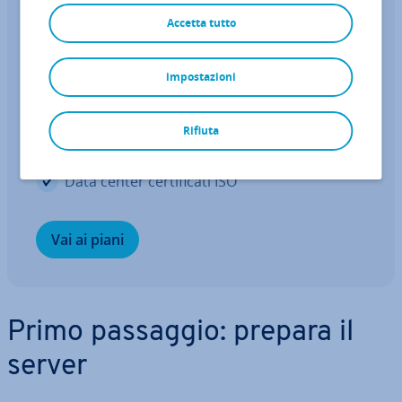
Server dedicati
Accetta tutto
Per­for­man­ce e in­no­va­zio­ne
impostazioni
Pro­ces­so­ri al­l'a­van­guar­dia di ultima ge­ne­ra­
zio­ne
Rifiuta
Hardware dedicato ad alte pre­sta­zio­ni
Data center cer­ti­fi­ca­ti ISO
Vai ai piani
Primo passaggio: prepara il
server