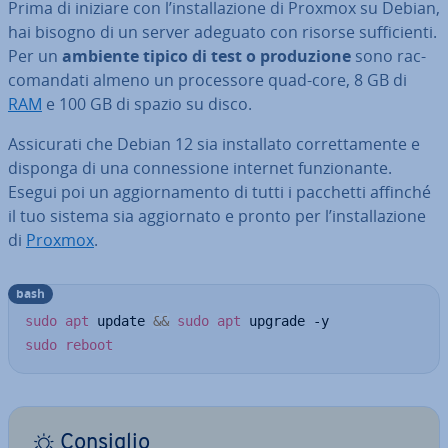
Prima di iniziare con l’in­stal­la­zio­ne di Proxmox su Debian,
hai bisogno di un server adeguato con risorse suf­fi­cien­ti.
Per un
ambiente tipico di test o pro­du­zio­ne
sono rac­
co­man­da­ti almeno un pro­ces­so­re quad-core, 8 GB di
RAM
e 100 GB di spazio su disco.
As­si­cu­ra­ti che Debian 12 sia in­stal­la­to cor­ret­ta­men­te e
disponga di una con­nes­sio­ne internet fun­zio­nan­te.
Esegui poi un ag­gior­na­men­to di tutti i pacchetti affinché
il tuo sistema sia ag­gior­na­to e pronto per l’in­stal­la­zio­ne
di
Proxmox
.
bash
sudo
apt
 update 
&&
sudo
apt
sudo
reboot
Consiglio