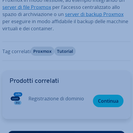
Proxmox in modo fles­si­bi­le, ad esempio in­te­gran­do un
server di file Proxmox
per l’accesso cen­tra­liz­za­to allo
spazio di ar­chi­via­zio­ne o un
server di backup Proxmox
per eseguire in modo af­fi­da­bi­le il backup delle macchine
virtuali e dei container.
Tag correlati
Proxmox
Tutorial
Vai al menu prin­ci­pa­le
Prodotti correlati
Re­gi­stra­zio­ne di dominio
Continua