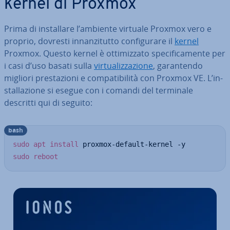
kernel di Proxmox
Prima di in­stal­la­re l’ambiente virtuale Proxmox vero e
proprio, dovresti in­nan­zi­tut­to con­fi­gu­ra­re il
kernel
Proxmox. Questo kernel è ot­ti­miz­za­to spe­ci­fi­ca­men­te per
i casi d’uso basati sulla
vir­tua­liz­za­zio­ne
, ga­ran­ten­do
migliori pre­sta­zio­ni e com­pa­ti­bi­li­tà con Proxmox VE. L’in­
stal­la­zio­ne si esegue con i comandi del terminale
descritti qui di seguito:
bash
sudo
apt
install
sudo
reboot