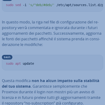
sudo
sed
 -i 
's/^deb/#deb/'
 /etc/apt/sources.list.d/p
In questo modo, la riga nel file di con­fi­gu­ra­zio­ne del re­
po­si­to­ry verrà com­men­ta­ta e ignorata durante i futuri
ag­gior­na­men­ti dei pacchetti. Suc­ces­si­va­men­te, aggiorna
le fonti dei pacchetti affinché il sistema prenda in con­si­
de­ra­zio­ne le modifiche:
bash
sudo
apt
 update
Questa modifica
non ha alcun impatto sulla stabilità
del tuo sistema
. Ga­ran­ti­sce sem­pli­ce­men­te che
Proxmox durante il login non mostri più un avviso di
licenza e in futuro prelevi tutti gli ag­gior­na­men­ti tramite
il re­po­si­to­ry “no-sub­scrip­tion” già con­fi­gu­ra­to.