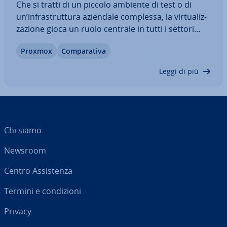
Che si tratti di un piccolo ambiente di test o di
un’in­fra­strut­tu­ra aziendale complessa, la vir­tua­liz­
za­zio­ne gioca un ruolo centrale in tutti i settori
dell’IT. Proxmox e KVM sono due soluzioni
Proxmox
Com­pa­ra­ti­va
affermate che seguono approcci diversi. Questo
articolo ti aiuta, at­tra­ver­so un…
Leggi di più
Chi siamo
Newsroom
Centro As­si­sten­za
Termini e con­di­zio­ni
Privacy