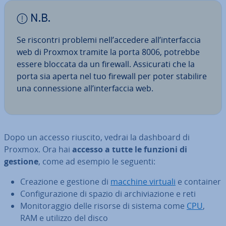
N.B.
Se riscontri problemi nell’accedere all’in­ter­fac­cia
web di Proxmox tramite la porta 8006, potrebbe
essere bloccata da un firewall. As­si­cu­ra­ti che la
porta sia aperta nel tuo firewall per poter stabilire
una con­nes­sio­ne all’in­ter­fac­cia web.
Dopo un accesso riuscito, vedrai la dashboard di
Proxmox. Ora hai
accesso a tutte le funzioni di
gestione
, come ad esempio le seguenti:
Creazione e gestione di
macchine virtuali
e container
Con­fi­gu­ra­zio­ne di spazio di ar­chi­via­zio­ne e reti
Mo­ni­to­rag­gio delle risorse di sistema come
CPU
,
RAM e utilizzo del disco