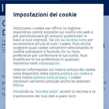
Digital Guide
Impostazioni dei cookie
Vai al contenuto prin­ci­pa­le
Come in­stal­la­re Proxmox su
Utilizziamo i cookie per offrirti la migliore
Debian 12
esperienza utente possibile sul nostro sito web e
per personalizzare gli annunci pubblicitari in
base ai tuoi interessi. Fai clic su
Accetta tutto
per
La redazione di IONOS
acconsentire all'uso di tutti i cookie. Puoi anche
Condividi 
Condiv
C
15 apr 2026
scegliere quali cookie consentire selezionando le
7 mins
caselle sottostanti e facendo clic su Invia
preferenze per confermare le tue scelte. Puoi
modificare le tue preferenze in qualsiasi
momento nelle
impostazioni
.
Indice
Ulteriori informazioni sul nostro utilizzo dei cookie
sono disponibili nella nostra
politica sui cookie
e
Proxmox Virtual En­vi­ron­ment (Proxmox VE) consente la
nella nostra
politica sulla privacy
. I cookie
necessari verranno utilizzati anche se selezioni
gestione ef­fi­cien­te di macchine virtuali e container basati
Rifiuta
.
su Linux. In questa guida scoprirai come in­stal­la­re e con­
Cliccando su "
Accetta tutto
", accetti la raccolta e la
fi­gu­ra­re Proxmox su Debian 12 (Bookworm).
trasmissione dei tuoi dati a paesi terzi.