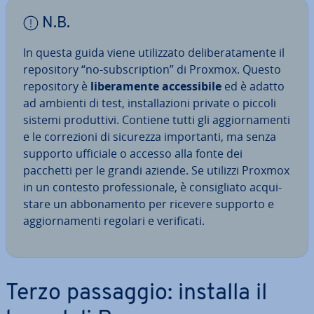
N.B.
In questa guida viene uti­liz­za­to de­li­be­ra­ta­men­te il
re­po­si­to­ry “no-sub­scrip­tion” di Proxmox. Questo
re­po­si­to­ry è
li­be­ra­men­te ac­ces­si­bi­le
ed è adatto
ad ambienti di test, in­stal­la­zio­ni private o piccoli
sistemi pro­dut­ti­vi. Contiene tutti gli ag­gior­na­men­ti
e le cor­re­zio­ni di sicurezza im­por­tan­ti, ma senza
supporto ufficiale o accesso alla fonte dei
pacchetti per le grandi aziende. Se utilizzi Proxmox
in un contesto pro­fes­sio­na­le, è con­si­glia­to ac­qui­
sta­re un ab­bo­na­men­to per ricevere supporto e
ag­gior­na­men­ti regolari e ve­ri­fi­ca­ti.
Terzo passaggio: installa il