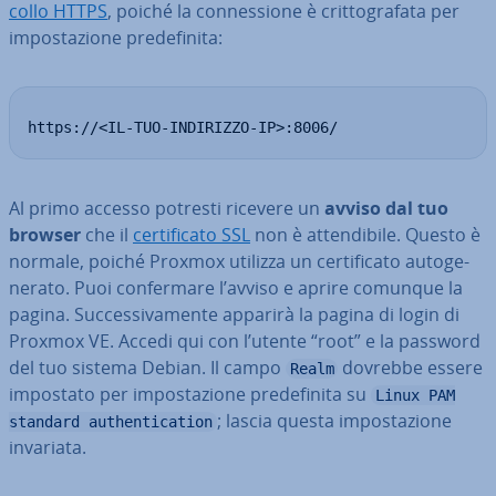
col­lo HTTPS
, poiché la con­nes­sio­ne è crit­to­gra­fa­ta per
im­po­sta­zio­ne pre­de­fi­ni­ta:
https://<IL-TUO-INDIRIZZO-IP>:8006/
Al primo accesso potresti ricevere un
avviso dal tuo
browser
che il
cer­ti­fi­ca­to SSL
non è at­ten­di­bi­le. Questo è
normale, poiché Proxmox utilizza un cer­ti­fi­ca­to au­to­ge­
ne­ra­to. Puoi con­fer­ma­re l’avviso e aprire comunque la
pagina. Suc­ces­si­va­men­te apparirà la pagina di login di
Proxmox VE. Accedi qui con l’utente “root” e la password
del tuo sistema Debian. Il campo
dovrebbe essere
Realm
impostato per im­po­sta­zio­ne pre­de­fi­ni­ta su
Linux PAM
; lascia questa im­po­sta­zio­ne
standard authentication
invariata.