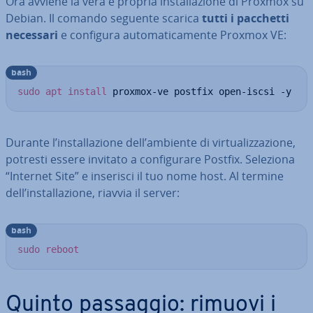
Ora avviene la vera e propria in­stal­la­zio­ne di Proxmox su
Debian. Il comando seguente scarica
tutti i pacchetti
necessari
e configura au­to­ma­ti­ca­men­te Proxmox VE:
bash
sudo
apt
install
 proxmox-ve postfix open-iscsi -y
Durante l’in­stal­la­zio­ne dell’ambiente di vir­tua­liz­za­zio­ne,
potresti essere invitato a con­fi­gu­ra­re Postfix. Seleziona
“Internet Site” e inserisci il tuo nome host. Al termine
dell’in­stal­la­zio­ne, riavvia il server:
bash
sudo
reboot
Quinto passaggio: rimuovi i