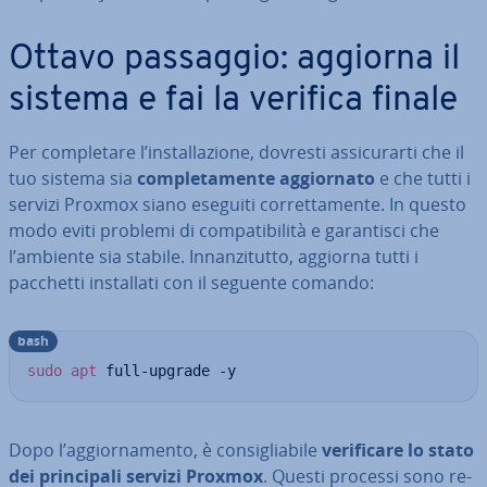
Ottavo passaggio: aggiorna il
sistema e fai la verifica finale
Per com­ple­ta­re l’in­stal­la­zio­ne, dovresti as­si­cu­rar­ti che il
tuo sistema sia
com­ple­ta­men­te ag­gior­na­to
e che tutti i
servizi Proxmox siano eseguiti cor­ret­ta­men­te. In questo
modo eviti problemi di com­pa­ti­bi­li­tà e ga­ran­ti­sci che
l’ambiente sia stabile. In­nan­zi­tut­to, aggiorna tutti i
pacchetti in­stal­la­ti con il seguente comando:
bash
sudo
apt
 full-upgrade -y
Dopo l’ag­gior­na­men­to, è con­si­glia­bi­le
ve­ri­fi­ca­re lo stato
dei prin­ci­pa­li servizi Proxmox
. Questi processi sono re­