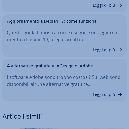
Leggi di più
Ag­gior­na­men­to a Debian 13: come funziona
Questa guida ti mostra come eseguire un ag­gior­na­
men­to a Debian 13, preparare il tuo…
Leggi di più
4 al­ter­na­ti­ve gratuite a InDesign di Adobe
I software Adobe sono troppo costosi? Sul web sono
di­spo­ni­bi­li alcune al­ter­na­ti­ve gratuite…
Leggi di più
Articoli simili