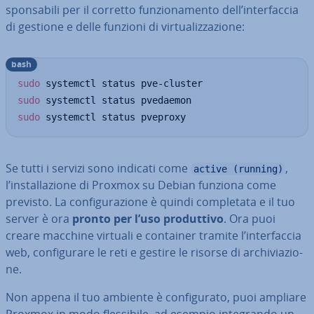
spon­sa­bi­li per il corretto fun­zio­na­men­to dell’in­ter­fac­cia
di gestione e delle funzioni di vir­tua­liz­za­zio­ne:
bash
sudo
sudo
sudo
 systemctl status pveproxy
Se tutti i servizi sono indicati come
,
active (running)
l’in­stal­la­zio­ne di Proxmox su Debian funziona come
previsto. La con­fi­gu­ra­zio­ne è quindi com­ple­ta­ta e il tuo
server è ora
pronto per l’uso pro­dut­ti­vo
. Ora puoi
creare macchine virtuali e container tramite l’in­ter­fac­cia
web, con­fi­gu­ra­re le reti e gestire le risorse di ar­chi­via­zio­
ne.
Non appena il tuo ambiente è con­fi­gu­ra­to, puoi ampliare