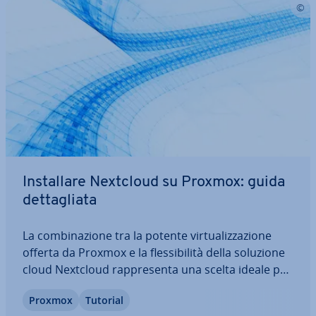
In­stal­la­re Nextcloud su Proxmox: guida
det­ta­glia­ta
La com­bi­na­zio­ne tra la potente vir­tua­liz­za­zio­ne
offerta da Proxmox e la fles­si­bi­li­tà della soluzione
cloud Nextcloud rap­pre­sen­ta una scelta ideale per
chi desidera avere il massimo controllo sui propri
Proxmox
Tutorial
dati. Questa in­te­gra­zio­ne consente di creare una