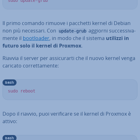
sudo
update-grub
Il primo comando rimuove i pacchetti kernel di Debian
non più necessari. Con
aggiorni suc­ces­si­va­
update-grub
men­te il
boo­tloa­der
, in modo che il sistema
utilizzi in
futuro solo il kernel di Proxmox
.
Riavvia il server per as­si­cu­rar­ti che il nuovo kernel venga
caricato cor­ret­ta­men­te:
bash
sudo
reboot
Dopo il riavvio, puoi ve­ri­fi­ca­re se il kernel di Proxmox è
attivo:
bash