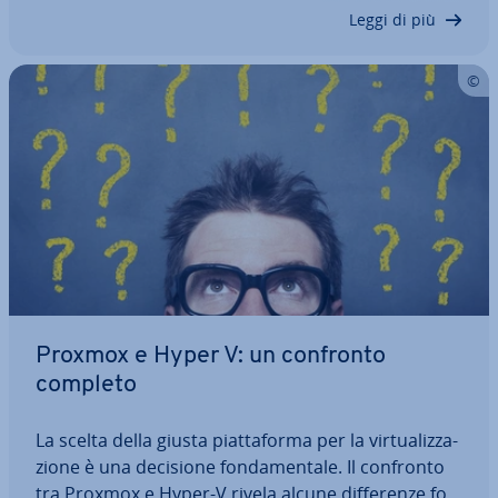
piat­ta­for­ma stabile,…
Leggi di più
Proxmox e Hyper V: un confronto
completo
La scelta della giusta piat­ta­for­ma per la vir­tua­liz­za­
zio­ne è una decisione fon­da­men­ta­le. Il confronto
tra Proxmox e Hyper-V rivela alcune dif­fe­ren­ze fon­