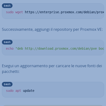
bash
sudo
wget
 https://enterprise.proxmox.com/debian/prox
Suc­ces­si­va­men­te, aggiungi il re­po­si­to­ry per Proxmox VE:
bash
echo
"deb http://download.proxmox.com/debian/pve boo
Esegui un ag­gior­na­men­to per caricare le nuove fonti dei
pacchetti:
bash
sudo
apt
 update