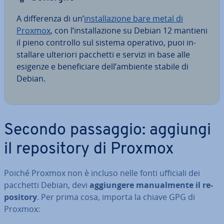
A dif­fe­ren­za di un’
in­stal­la­zio­ne bare metal di
Proxmox
, con l’in­stal­la­zio­ne su Debian 12 mantieni
il pieno controllo sul sistema operativo, puoi in­
stal­la­re ulteriori pacchetti e servizi in base alle
esigenze e be­ne­fi­cia­re dell’ambiente stabile di
Debian.
Secondo passaggio: aggiungi
il re­po­si­to­ry di Proxmox
Poiché Proxmox non è incluso nelle fonti ufficiali dei
pacchetti Debian, devi
ag­giun­ge­re ma­nual­men­te il re­
po­si­to­ry
. Per prima cosa, importa la chiave GPG di
Proxmox: