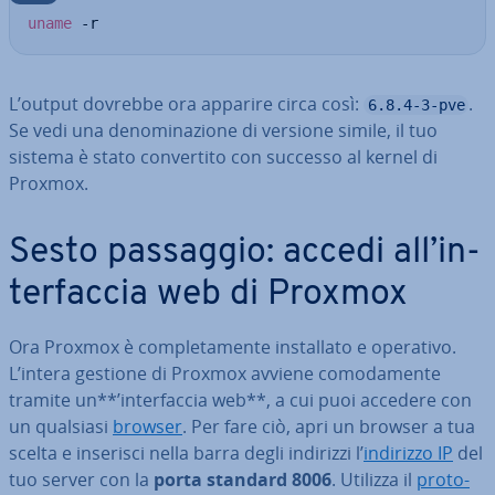
uname
 -r
L’output dovrebbe ora apparire circa così:
.
6.8.4-3-pve
Se vedi una de­no­mi­na­zio­ne di versione simile, il tuo
sistema è stato con­ver­ti­to con successo al kernel di
Proxmox.
Sesto passaggio: accedi all’in­
ter­fac­cia web di Proxmox
Ora Proxmox è com­ple­ta­men­te in­stal­la­to e operativo.
L’intera gestione di Proxmox avviene co­mo­da­men­te
tramite un**’in­ter­fac­cia web**, a cui puoi accedere con
un qualsiasi
browser
. Per fare ciò, apri un browser a tua
scelta e inserisci nella barra degli indirizzi l’
indirizzo IP
del
tuo server con la
porta standard 8006
. Utilizza il
pro­to­