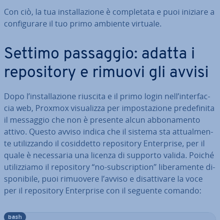
Con ciò, la tua in­stal­la­zio­ne è com­ple­ta­ta e puoi iniziare a
con­fi­gu­ra­re il tuo primo ambiente virtuale.
Settimo passaggio: adatta i
re­po­si­to­ry e rimuovi gli avvisi
Dopo l’in­stal­la­zio­ne riuscita e il primo login nell’in­ter­fac­
cia web, Proxmox vi­sua­liz­za per im­po­sta­zio­ne pre­de­fi­ni­ta
il messaggio che non è presente alcun ab­bo­na­men­to
attivo. Questo avviso indica che il sistema sta at­tual­men­
te uti­liz­zan­do il co­sid­det­to re­po­si­to­ry En­ter­pri­se, per il
quale è ne­ces­sa­ria una licenza di supporto valida. Poiché
uti­liz­zia­mo il re­po­si­to­ry “no-sub­scrip­tion” li­be­ra­men­te di­
spo­ni­bi­le, puoi rimuovere l’avviso e di­sat­ti­va­re la voce
per il re­po­si­to­ry En­ter­pri­se con il seguente comando:
bash