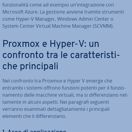
fun­zio­na­li­tà come ad esempio un’in­te­gra­zio­ne con
Microsoft Azure. La gestione avviene tramite strumenti
come Hyper-V Manager, Windows Admin Center o
System Center Virtual Machine Manager (SCVMM).
Proxmox e Hyper-V: un
confronto tra le ca­rat­te­ri­sti­
che prin­ci­pa­li
Nel confronto tra Proxmox e Hyper V emerge che
entrambi i sistemi offrono funzioni potenti per il fun­zio­
na­men­to delle macchine virtuali, ma si dif­fe­ren­zia­no net­
ta­men­te in alcuni aspetti. Nei paragrafi seguenti
verranno esaminati det­ta­glia­ta­men­te i prin­ci­pa­li
elementi che li dif­fe­ren­zia­no.