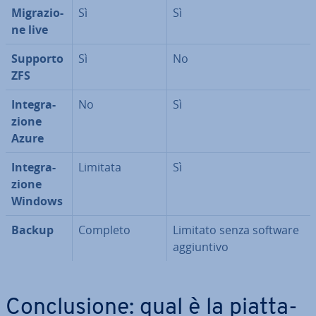
Mi­gra­zio­
Sì
Sì
ne live
Supporto
Sì
No
ZFS
In­te­gra­
No
Sì
zio­ne
Azure
In­te­gra­
Limitata
Sì
zio­ne
Windows
Backup
Completo
Limitato senza software
ag­giun­ti­vo
Con­clu­sio­ne: qual è la piat­ta­