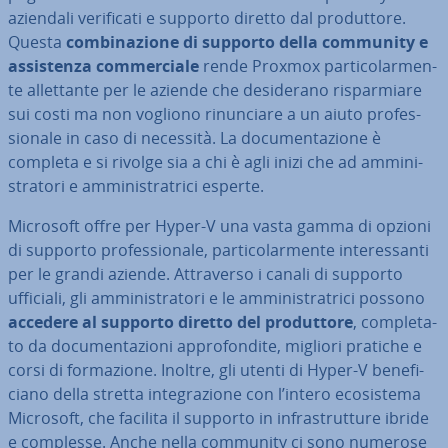
aziendali ve­ri­fi­ca­ti e supporto diretto dal pro­dut­to­re.
Questa
com­bi­na­zio­ne di supporto della community e
as­si­sten­za com­mer­cia­le
rende Proxmox par­ti­co­lar­men­
te al­let­tan­te per le aziende che de­si­de­ra­no ri­spar­mia­re
sui costi ma non vogliono ri­nun­cia­re a un aiuto pro­fes­
sio­na­le in caso di necessità. La do­cu­men­ta­zio­ne è
completa e si rivolge sia a chi è agli inizi che ad am­mi­ni­
stra­to­ri e am­mi­ni­stra­tri­ci esperte.
Microsoft offre per Hyper-V una vasta gamma di opzioni
di supporto pro­fes­sio­na­le, par­ti­co­lar­men­te in­te­res­san­ti
per le grandi aziende. At­tra­ver­so i canali di supporto
ufficiali, gli am­mi­ni­stra­to­ri e le am­mi­ni­stra­tri­ci possono
accedere al supporto diretto del pro­dut­to­re
, com­ple­ta­
to da do­cu­men­ta­zio­ni ap­pro­fon­di­te, migliori pratiche e
corsi di for­ma­zio­ne. Inoltre, gli utenti di Hyper-V be­ne­fi­
cia­no della stretta in­te­gra­zio­ne con l’intero eco­si­ste­ma
Microsoft, che facilita il supporto in in­fra­strut­tu­re ibride
e complesse. Anche nella community ci sono numerose