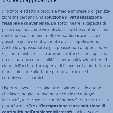
1. Aree di ap­pli­ca­zio­ne
Proxmox è adatto a piccole e medie imprese o or­ga­niz­za­
zio­ni che cercano una
soluzione di vir­tua­liz­za­zio­ne
fles­si­bi­le e con­ve­nien­te
. Da sot­to­li­nea­re la capacità di
gestire sia macchine virtuali classiche che container, per­
met­ten­do così un uso molto versatile. Grazie a ciò, è
possibile gestire cen­tral­men­te diverse ap­pli­ca­zio­ni.
Anche le ap­pas­sio­na­te e gli ap­pas­sio­na­ti di open source
e gli am­mi­ni­stra­to­ri e le am­mi­ni­stra­tri­ci IT che ap­prez­za­
no tra­spa­ren­za e pos­si­bi­li­tà di per­so­na­liz­za­zio­ne be­ne­fi­
cia­no dell’ar­chi­tet­tu­ra aperta di Proxmox. La piat­ta­for­ma
è una soluzione al­let­tan­te per in­fra­strut­tu­re IT
complesse e dinamiche.
Hyper-V, invece, si rivolge prin­ci­pal­men­te alle aziende
che lavorano già in­ten­sa­men­te con le tec­no­lo­gie
Microsoft, in par­ti­co­la­re con Windows Server e Azure. La
piat­ta­for­ma offre un’
in­te­gra­zio­ne senza soluzione di
con­ti­nui­tà nell’ambiente Microsoft
, inclusi Active