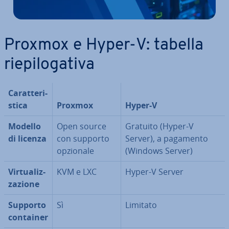
Proxmox e Hyper-V: tabella
rie­pi­lo­ga­ti­va
Ca­rat­te­ri­
sti­ca
Proxmox
Hyper-V
Modello
Open source
Gratuito (Hyper-V
di licenza
con supporto
Server), a pagamento
opzionale
(Windows Server)
Vir­tua­liz­
KVM e LXC
Hyper-V Server
za­zio­ne
Supporto
Sì
Limitato
container