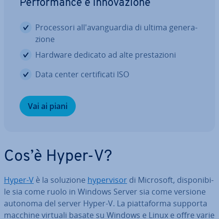
Per­for­man­ce e in­no­va­zio­ne
Pro­ces­so­ri al­l'a­van­guar­dia di ultima ge­ne­ra­
zio­ne
Hardware dedicato ad alte pre­sta­zio­ni
Data center cer­ti­fi­ca­ti ISO
Vai ai piani
Cos’è Hyper-V?
Hyper-V
è la soluzione
hy­per­vi­sor
di Microsoft, di­spo­ni­bi­
le sia come ruolo in Windows Server sia come versione
autonoma del server Hyper-V. La piat­ta­for­ma supporta
macchine virtuali basate su Windows e Linux e offre varie