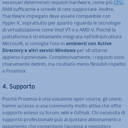
necessari de­ter­mi­na­ti requisiti hardware, come più
CPU
,
RAM suf­fi­cien­te e schede di rete sup­por­ta­te. Inoltre,
l’hardware impiegato deve essere com­pa­ti­bi­le con
Hyper-V, so­prat­tut­to per quanto riguarda le tec­no­lo­gie
di vir­tua­liz­za­zio­ne come Intel VT-x o AMD-V. Poiché la
piat­ta­for­ma è stret­ta­men­te integrata nell’in­fra­strut­tu­ra
Microsoft, si consiglia l’uso in
ambienti con Active
Directory e altri servizi Windows
per sfrut­tar­ne
appieno il po­ten­zia­le. Com­ples­si­va­men­te, i requisiti sono
chia­ra­men­te definiti, ma risultano meno fles­si­bi­li rispetto
a Proxmox.
4. Supporto
Poiché Proxmox è una soluzione open source, gli utenti
hanno accesso a una community molto attiva che offre
supporto esteso su forum, wiki e GitHub. Chi necessita di
supporto pro­fes­sio­na­le può ac­qui­sta­re ab­bo­na­men­ti a
pagamento che con­sen­to­no l’accesso a re­po­si­to­ry