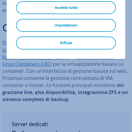
nella scelta della piat­ta­for­ma adatta alle diverse
Accetta tutto
esigenze.
impostazioni
Cos’è Proxmox?
Proxmox
è una piat­ta­for­ma di vir­tua­liz­za­zio­ne
open
Rifiuta
source
basata su Debian Linux che integra sia
Kernel-
based Virtual Machine (KVM)
per
macchine virtuali
sia
Linux Con­tai­ners (LXC)
per la vir­tua­liz­za­zio­ne basata su
container. Con un’in­ter­fac­cia di gestione basata sul web,
Proxmox consente la gestione cen­tra­liz­za­ta di VM,
container e cluster. Le funzioni prin­ci­pa­li includono
mi­
gra­zio­ne live, alta di­spo­ni­bi­li­tà, in­te­gra­zio­ne ZFS e un
sistema completo di backup
.
Server dedicati