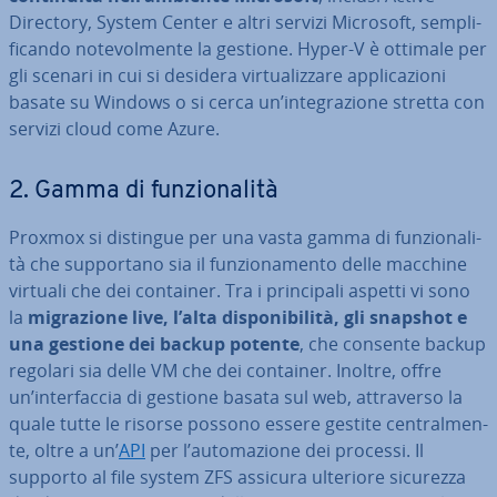
Directory, System Center e altri servizi Microsoft, sem­pli­
fi­can­do no­te­vol­men­te la gestione. Hyper-V è ottimale per
gli scenari in cui si desidera vir­tua­liz­za­re ap­pli­ca­zio­ni
basate su Windows o si cerca un’in­te­gra­zio­ne stretta con
servizi cloud come Azure.
2. Gamma di fun­zio­na­li­tà
Proxmox si distingue per una vasta gamma di fun­zio­na­li­
tà che sup­por­ta­no sia il fun­zio­na­men­to delle macchine
virtuali che dei container. Tra i prin­ci­pa­li aspetti vi sono
la
mi­gra­zio­ne live, l’alta di­spo­ni­bi­li­tà, gli snapshot e
una gestione dei backup potente
, che consente backup
regolari sia delle VM che dei container. Inoltre, offre
un’in­ter­fac­cia di gestione basata sul web, at­tra­ver­so la
quale tutte le risorse possono essere gestite cen­tral­men­
te, oltre a un’
API
per l’au­to­ma­zio­ne dei processi. Il
supporto al file system ZFS assicura ulteriore sicurezza