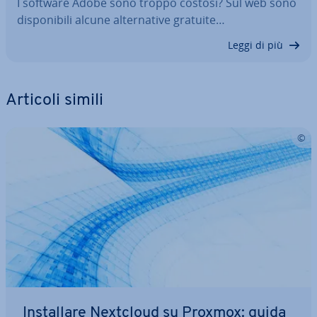
I software Adobe sono troppo costosi? Sul web sono
di­spo­ni­bi­li alcune al­ter­na­ti­ve gratuite…
Leggi di più
Articoli simili
In­stal­la­re Nextcloud su Proxmox: guida