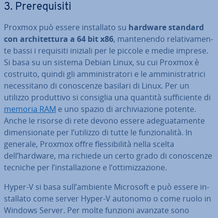
3. Pre­re­qui­si­ti
Proxmox può essere in­stal­la­to su
hardware standard
con ar­chi­tet­tu­ra a 64 bit x86
, man­te­nen­do re­la­ti­va­men­
te bassi i requisiti iniziali per le piccole e medie imprese.
Si basa su un sistema Debian Linux, su cui Proxmox è
costruito, quindi gli am­mi­ni­stra­to­ri e le am­mi­ni­stra­tri­ci
ne­ces­si­ta­no di co­no­scen­ze basilari di Linux. Per un
utilizzo pro­dut­ti­vo si consiglia una quantità suf­fi­cien­te di
memoria RAM
e uno spazio di ar­chi­via­zio­ne potente.
Anche le risorse di rete devono essere ade­gua­ta­men­te
di­men­sio­na­te per l’utilizzo di tutte le fun­zio­na­li­tà. In
generale, Proxmox offre fles­si­bi­li­tà nella scelta
dell’hardware, ma richiede un certo grado di co­no­scen­ze
tecniche per l’in­stal­la­zio­ne e l’ot­ti­miz­za­zio­ne.
Hyper-V si basa sull’ambiente Microsoft e può essere in­
stal­la­to come server Hyper-V autonomo o come ruolo in
Windows Server. Per molte funzioni avanzate sono