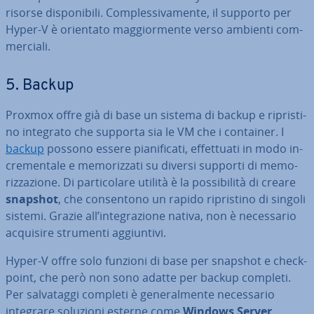
risorse di­spo­ni­bi­li. Com­ples­si­va­men­te, il supporto per
Hyper-V è orientato mag­gior­men­te verso ambienti com­
mer­cia­li.
5. Backup
Proxmox offre già di base un sistema di backup e ri­pri­sti­
no integrato che supporta sia le VM che i container. I
backup
possono essere pia­ni­fi­ca­ti, ef­fet­tua­ti in modo in­
cre­men­ta­le e me­mo­riz­za­ti su diversi supporti di me­mo­
riz­za­zio­ne. Di par­ti­co­la­re utilità è la pos­si­bi­li­tà di creare
snapshot
, che con­sen­to­no un rapido ri­pri­sti­no di singoli
sistemi. Grazie all’in­te­gra­zio­ne nativa, non è ne­ces­sa­rio
acquisire strumenti ag­giun­ti­vi.
Hyper-V offre solo funzioni di base per snapshot e chec­k­
point, che però non sono adatte per backup completi.
Per sal­va­tag­gi completi è ge­ne­ral­men­te ne­ces­sa­rio
integrare soluzioni esterne come
Windows Server