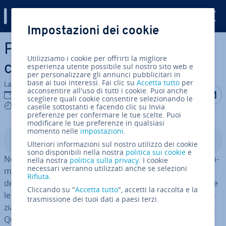
Digital Guide
Impostazioni dei cookie
Vai al contenuto prin­ci­pa­le
Proxmox e Hyper V: un
Utilizziamo i cookie per offrirti la migliore
confronto completo
esperienza utente possibile sul nostro sito web e
per personalizzare gli annunci pubblicitari in
base ai tuoi interessi. Fai clic su
Accetta tutto
per
La redazione di IONOS
acconsentire all'uso di tutti i cookie. Puoi anche
Condividi 
Condiv
C
15 gen 2026
scegliere quali cookie consentire selezionando le
8 mins
caselle sottostanti e facendo clic su Invia
preferenze per confermare le tue scelte. Puoi
modificare le tue preferenze in qualsiasi
momento nelle
impostazioni
.
Indice
Ulteriori informazioni sul nostro utilizzo dei cookie
sono disponibili nella nostra
politica sui cookie
e
Nella scelta di una piat­ta­for­ma di vir­tua­liz­za­zio­ne, gli am­
nella nostra
politica sulla privacy
. I cookie
necessari verranno utilizzati anche se selezioni
mi­ni­stra­to­ri e le am­mi­ni­stra­tri­ci IT devono spesso
Rifiuta
.
decidere tra Proxmox VE e Microsoft Hyper-V. Entrambe
Cliccando su "
Accetta tutto
", accetti la raccolta e la
le soluzioni offrono fun­zio­na­li­tà robuste, ma si dif­fe­ren­
trasmissione dei tuoi dati a paesi terzi.
zia­no per ar­chi­tet­tu­ra, licenze e pubblico di ri­fe­ri­men­to.
Questo articolo illustra le prin­ci­pa­li dif­fe­ren­ze e ti aiuta