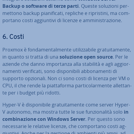
Backup o software di terze parti
. Queste soluzioni per­
met­to­no backup pia­ni­fi­ca­ti, repliche e ri­pri­sti­ni, ma com­
por­ta­no costi ag­giun­ti­vi di licenze e am­mi­ni­stra­zio­ne.
6. Costi
Proxmox è fon­da­men­tal­men­te uti­liz­za­bi­le gra­tui­ta­men­te,
in quanto si tratta di una
soluzione open source
. Per le
aziende che danno im­por­tan­za alla stabilità e agli ag­gior­
na­men­ti ve­ri­fi­ca­ti, sono di­spo­ni­bi­li ab­bo­na­men­ti di
supporto opzionali. Non ci sono costi di licenza per VM o
CPU, il che rende la piat­ta­for­ma par­ti­co­lar­men­te al­let­tan­
te per i budget più ridotti.
Hyper-V è di­spo­ni­bi­le gra­tui­ta­men­te come server Hyper-
V autonomo, ma mostra tutte le sue fun­zio­na­li­tà solo
in
com­bi­na­zio­ne con Windows Server
. Per questo sono
ne­ces­sa­rie le relative licenze, che com­por­ta­no costi ag­
giun­ti­vi. Anche per la gestione di ambienti più ampi, ad