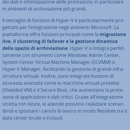
dei dati e ot­ti­miz­za­zio­ne delle pre­sta­zio­ni, in par­ti­co­la­re
in ambienti di ar­chi­via­zio­ne più grandi.
Il ventaglio di funzioni di Hyper-V è par­ti­co­lar­men­te pro­
get­ta­to per l’in­te­gra­zio­ne negli ambienti Microsoft. La
piat­ta­for­ma offre funzioni prin­ci­pa­li come la
mi­gra­zio­ne
live, il clu­ste­ring di failover e la gestione dinamica
dello spazio di ar­chi­via­zio­ne
. Hyper-V si integra per­fet­
ta­men­te con strumenti come Windows Admin Center,
System Center Virtual Machine Manager (SCVMM) o
Hyper-V Manager, fa­ci­li­tan­do la gestione di grandi in­fra­
strut­tu­re virtuali. Inoltre, sono integrate funzioni di
sicurezza avanzate come le macchine virtuali protette
(Shielded VM) e il Secure Boot, che aumentano la pro­te­
zio­ne di ap­pli­ca­zio­ni e dati critici. Grazie all’in­te­gra­zio­ne
stretta con Azure, le aziende possono rea­liz­za­re scenari
ibridi e spostare i carichi di lavoro in modo fles­si­bi­le tra il
data center locale e il cloud.