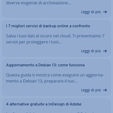
diverse esigenze di ar­chi­via­zio­ne…
Leggi di più
I 7 migliori servizi di backup online a confronto
Salva i tuoi dati al sicuro nel cloud. Ti pre­sen­tia­mo 7
servizi per pro­teg­ge­re i tuoi…
Leggi di più
Ag­gior­na­men­to a Debian 13: come funziona
Questa guida ti mostra come eseguire un ag­gior­na­
men­to a Debian 13, preparare il tuo…
Leggi di più
4 al­ter­na­ti­ve gratuite a InDesign di Adobe