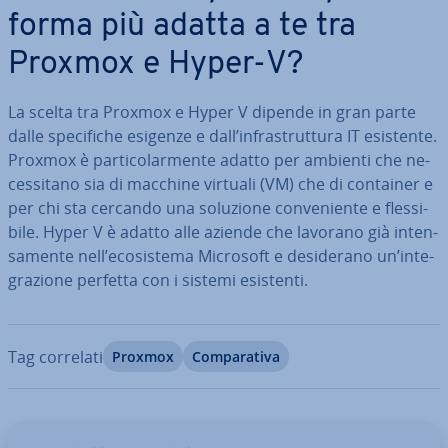
for­ma più adatta a te tra
Proxmox e Hyper-V?
La scelta tra Proxmox e Hyper V dipende in gran parte
dalle spe­ci­fi­che esigenze e dall’in­fra­strut­tu­ra IT esistente.
Proxmox è par­ti­co­lar­men­te adatto per ambienti che ne­
ces­si­ta­no sia di macchine virtuali (VM) che di container e
per chi sta cercando una soluzione con­ve­nien­te e fles­si­
bi­le. Hyper V è adatto alle aziende che lavorano già in­ten­
sa­men­te nell’eco­si­ste­ma Microsoft e de­si­de­ra­no un’in­te­
gra­zio­ne perfetta con i sistemi esistenti.
Tag correlati
Proxmox
Com­pa­ra­ti­va
Vai al menu prin­ci­pa­le