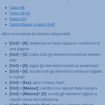
Tasto Alt
Tasto Alt Gr
Tasto Ctrl
Tasto Maiusc o tasto Shift
Altre scor­cia­to­ie da tastiera di­spo­ni­bi­li:
[Ctrl] + [A]:
evidenzia un testo oppure i contenuti di
una pagina
[Ctrl] + [C]:
copia tutti gli elementi/contenuti evi­den­
zia­ti
[Ctrl] + [X]:
taglia gli elementi/contenuti evi­den­zia­ti
[Ctrl] + [V]:
incolla tutti gli elementi/contenuti tagliati
o copiati
[Ctrl] + [Esc]:
apre il menu Start
[Ctrl] + [Maiusc]:
cambio tra i layout della tastiera
[Ctrl] + [Maiusc]+ [V]:
incolla gli elementi tagliati o
copiati senza for­mat­ta­zio­ne