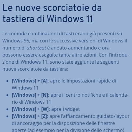
Le nuove scor­cia­to­ie da
tastiera di Windows 11
Le comode com­bi­na­zio­ni di tasti erano già presenti su
Windows 95, ma con le suc­ces­si­ve versioni di Windows il
numero di
shortcut
è andato au­men­tan­do e ora
possono essere eseguite tante altre azioni. Con l’in­tro­du­
zio­ne di Windows 11, sono state aggiunte le seguenti
nuove scor­cia­to­ie da tastiera:
[Windows] + [A]:
apre le Im­po­sta­zio­ni rapide di
Windows 11
[Windows] + [N]:
apre il centro notifiche e il ca­len­da­
rio di Windows 11
[Windows] + [W]:
apre i widget
[Windows] + [Z]:
apre l’af­fian­ca­men­to guidato/layout
di an­co­rag­gio per la di­spo­si­zio­ne delle finestre
aperte (ad esempio per la divisione dello schermo)