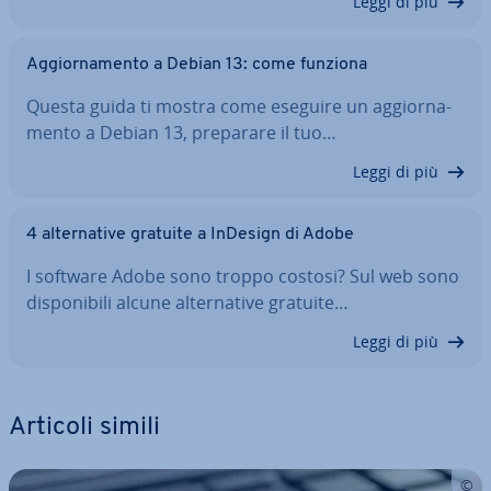
Leggi di più
Ag­gior­na­men­to a Debian 13: come funziona
Questa guida ti mostra come eseguire un ag­gior­na­
men­to a Debian 13, preparare il tuo…
Leggi di più
4 al­ter­na­ti­ve gratuite a InDesign di Adobe
I software Adobe sono troppo costosi? Sul web sono
di­spo­ni­bi­li alcune al­ter­na­ti­ve gratuite…
Leggi di più
Articoli simili