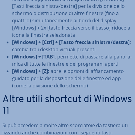
[Tasti freccia sinistra/destra] per la divisione dello
schermo o di­stri­bu­zio­ne di altre finestre (fino a
quattro) si­mul­ta­nea­men­te ai bordi del display.
[Windows] + 2x [tasto freccia verso il basso] riduce a
icona la finestra se­le­zio­na­ta
[Windows] + [Ctrl] + [Tasto freccia sinistra/destra]:
cambia tra i desktop virtuali presenti
[Windows] + [TAB]:
permette di passare alla pa­no­ra­
mi­ca di tutte le finestre e dei programmi aperti
[Windows] + [Z]:
apre le opzioni di af­fian­ca­men­to
guidato per la di­spo­si­zio­ne delle finestre ed app
(come la divisione dello schermo)
Altre utili shortcut di Windows
11
Si può accedere a molte altre scor­cia­to­ie da tastiera uti­
liz­zan­do anche com­bi­na­zio­ni con i seguenti tasti: