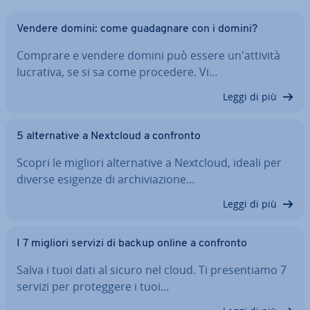
Vendere domini: come gua­da­gna­re con i domini?
Comprare e vendere domini può essere un'at­ti­vi­tà
lucrativa, se si sa come procedere. Vi…
Leggi di più
5 al­ter­na­ti­ve a Nextcloud a confronto
Scopri le migliori al­ter­na­ti­ve a Nextcloud, ideali per
diverse esigenze di ar­chi­via­zio­ne…
Leggi di più
I 7 migliori servizi di backup online a confronto
Salva i tuoi dati al sicuro nel cloud. Ti pre­sen­tia­mo 7
servizi per pro­teg­ge­re i tuoi…