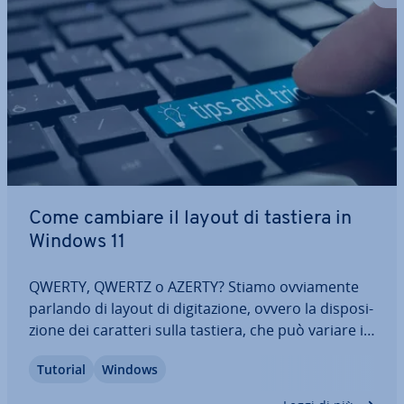
Come cambiare il layout di tastiera in
Windows 11
QWERTY, QWERTZ o AZERTY? Stiamo ov­via­men­te
parlando di layout di di­gi­ta­zio­ne, ovvero la di­spo­si­
zio­ne dei caratteri sulla tastiera, che può variare in
base al paese o alla lingua. Esistono dif­fe­ren­ze tra i
Tutorial
Windows
vari layout anche per quanto riguarda i caratteri
speciali. In questo…