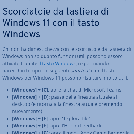
Scor­cia­to­ie da tastiera di
Windows 11 con il tasto
Windows
Chi non ha di­me­sti­chez­za con le scor­cia­to­ie da tastiera di
Windows non sa quante funzioni utili possono essere
attivate tramite
il tasto Windows
, ri­spar­mian­do
parecchio tempo. Le seguenti
shortcut
con il tasto
Windows per Windows 11 possono ri­sul­tar­vi molto utili:
[Windows] + [C]:
apre la chat di Microsoft Teams
[Windows] + [D]:
passa dalla finestra attuale al
desktop (e ritorna alla finestra attuale premendo
nuo­va­men­te)
[Windows] + [E]:
apre “Esplora file”
[Windows] + [F]:
apre l’Hub di Feedback
[Windows] + [G]:
apre il menu Xbox Game Bar per la