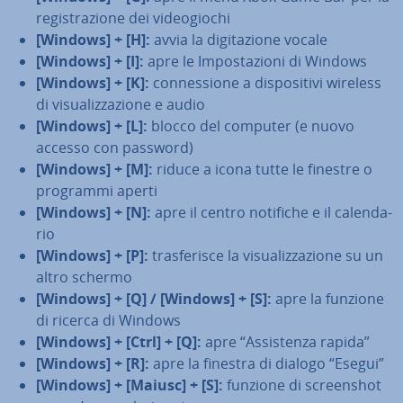
re­gi­stra­zio­ne dei vi­deo­gio­chi
[Windows] + [H]:
avvia la di­gi­ta­zio­ne vocale
[Windows] + [I]:
apre le Im­po­sta­zio­ni di Windows
[Windows] + [K]:
con­nes­sio­ne a di­spo­si­ti­vi wireless
di vi­sua­liz­za­zio­ne e audio
[Windows] + [L]:
blocco del computer (e nuovo
accesso con password)
[Windows] + [M]:
riduce a icona tutte le finestre o
programmi aperti
[Windows] + [N]:
apre il centro notifiche e il ca­len­da­
rio
[Windows] + [P]:
tra­sfe­ri­sce la vi­sua­liz­za­zio­ne su un
altro schermo
[Windows] + [Q] / [Windows] + [S]:
apre la funzione
di ricerca di Windows
[Windows] + [Ctrl] + [Q]:
apre “As­si­sten­za rapida”
[Windows] + [R]:
apre la finestra di dialogo “Esegui”
[Windows] + [Maiusc] + [S]:
funzione di screen­shot