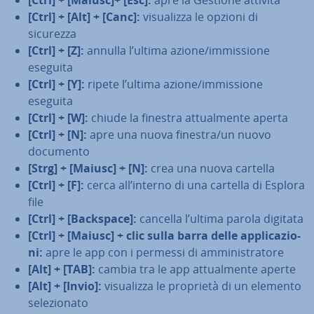
[Ctrl] + [Maiusc]+ [Esc]:
apre la Gestione attività
[Ctrl] + [Alt] + [Canc]:
vi­sua­liz­za le opzioni di
sicurezza
[Ctrl] + [Z]:
annulla l’ultima azione/im­mis­sio­ne
eseguita
[Ctrl] + [Y]:
ripete l’ultima azione/im­mis­sio­ne
eseguita
[Ctrl] + [W]:
chiude la finestra at­tual­men­te aperta
[Ctrl] + [N]:
apre una nuova finestra/un nuovo
documento
[Strg] + [Maiusc] + [N]:
crea una nuova cartella
[Ctrl] + [F]:
cerca all’interno di una cartella di Esplora
file
[Ctrl] + [Backspace]:
cancella l’ultima parola digitata
[Ctrl] + [Maiusc] + clic sulla barra delle ap­pli­ca­zio­
ni:
apre le app con i permessi di am­mi­ni­stra­to­re
[Alt] + [TAB]:
cambia tra le app at­tual­men­te aperte
[Alt] + [Invio]:
vi­sua­liz­za le proprietà di un elemento
se­le­zio­na­to