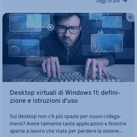
Leggi di più
Desktop virtuali di Windows 11: de­fi­ni­
zio­ne e istru­zio­ni d’uso
Sul desktop non c’è più spazio per nuovi col­le­ga­
men­ti? Avete talmente tante ap­pli­ca­zio­ni e finestre
aperte a lavoro che state per perdere la visione