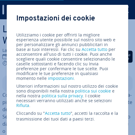
Digital Guide
Impostazioni dei cookie
Vai al contenuto prin­ci­pa­le
Le scor­cia­to­ie da tastiera di
Utilizziamo i cookie per offrirti la migliore
Windows 11: una pa­no­ra­mi­ca
esperienza utente possibile sul nostro sito web e
per personalizzare gli annunci pubblicitari in
base ai tuoi interessi. Fai clic su
Accetta tutto
per
La redazione di IONOS
acconsentire all'uso di tutti i cookie. Puoi anche
Condividi via Facebook
Condividi via Twitter
Condividi via Li
03 mag 2022
scegliere quali cookie consentire selezionando le
4 mins
caselle sottostanti e facendo clic su Invia
preferenze per confermare le tue scelte. Puoi
modificare le tue preferenze in qualsiasi
momento nelle
impostazioni
.
Indice
Ulteriori informazioni sul nostro utilizzo dei cookie
sono disponibili nella nostra
politica sui cookie
e
Con le scor­cia­to­ie da tastiera di Windows 11 accedete ra­
nella nostra
politica sulla privacy
. I cookie
necessari verranno utilizzati anche se selezioni
pi­da­men­te alle im­po­sta­zio­ni del sistema oppure eseguite
Rifiuta
.
delle azioni
senza usare il mouse o il touchpad
.
Cliccando su "
Accetta tutto
", accetti la raccolta e la
Sebbene molte di esse siano rimaste invariate passando
trasmissione dei tuoi dati a paesi terzi.
da Windows 10 a Windows 11, altre sono state aggiunte
o mo­di­fi­ca­te, come ad esempio [Windows] + [W] (per i