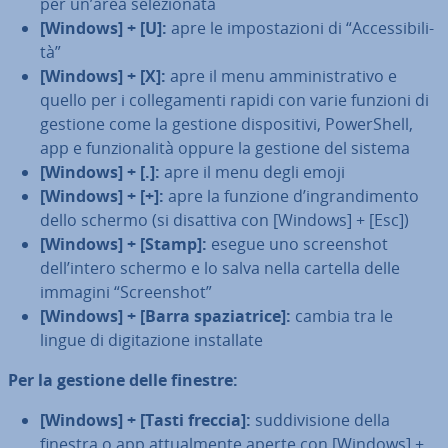
per un’area se­le­zio­na­ta
[Windows] + [U]:
apre le im­po­sta­zio­ni di “Ac­ces­si­bi­li­
tà”
[Windows] + [X]:
apre il menu am­mi­ni­stra­ti­vo e
quello per i col­le­ga­men­ti rapidi con varie funzioni di
gestione come la gestione di­spo­si­ti­vi, Po­wer­Shell,
app e fun­zio­na­li­tà oppure la gestione del sistema
[Windows] + [.]:
apre il menu degli emoji
[Windows] + [+]:
apre la funzione d’in­gran­di­men­to
dello schermo (si disattiva con [Windows] + [Esc])
[Windows] + [Stamp]:
esegue uno screen­shot
dell’intero schermo e lo salva nella cartella delle
immagini “Screen­shot”
[Windows] + [Barra spa­zia­tri­ce]:
cambia tra le
lingue di di­gi­ta­zio­ne in­stal­la­te
Per la gestione delle finestre:
[Windows] + [Tasti freccia]:
sud­di­vi­sio­ne della
finestra o app at­tual­men­te aperte con [Windows] +