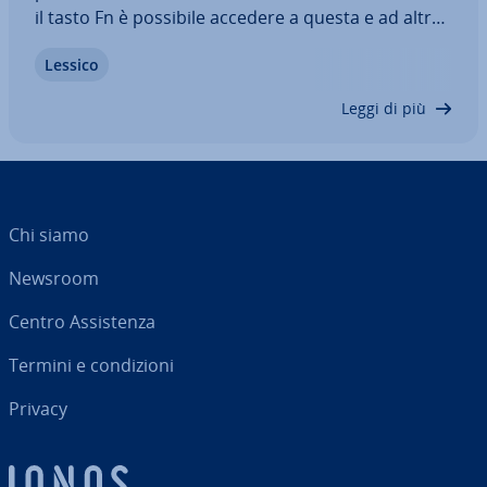
il tasto Fn è possibile accedere a questa e ad altre
pratiche funzioni. Per uti­liz­za­re tali funzioni senza
Lessico
com­bi­na­zio­ne di tasti, è suf­fi­cien­te attivare o di­sat­
ti­va­re l’uso di…
Leggi di più
Chi siamo
Newsroom
Centro As­si­sten­za
Termini e con­di­zio­ni
Privacy