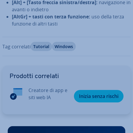
[Alt] + [Tasto freccia sinistra/destra]:
na­vi­ga­zio­ne in
avanti o indietro
[AltGr] + tasti con terza funzione:
uso della terza
funzione di altri tasti
Tag correlati
Tutorial
Windows
Vai al menu prin­ci­pa­le
Prodotti correlati
Creatore di app e
Inizia senza rischi
siti web IA