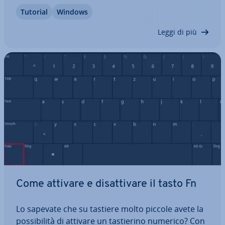
d’insieme? Windows 11 vi offre la fun­zio­na­li­tà
Tutorial
Windows
“Desktop virtuali”. In pochi passaggi create una su­
per­fi­cie di lavoro…
Leggi di più
Come attivare e di­sat­ti­va­re il tasto Fn
Lo sapevate che su tastiere molto piccole avete la
pos­si­bi­li­tà di attivare un ta­stie­ri­no numerico? Con