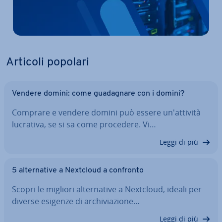
Articoli popolari
Vendere domini: come gua­da­gna­re con i domini?
Comprare e vendere domini può essere un'at­ti­vi­tà
lucrativa, se si sa come procedere. Vi…
Leggi di più
5 al­ter­na­ti­ve a Nextcloud a confronto
Scopri le migliori al­ter­na­ti­ve a Nextcloud, ideali per
diverse esigenze di ar­chi­via­zio­ne…
Leggi di più