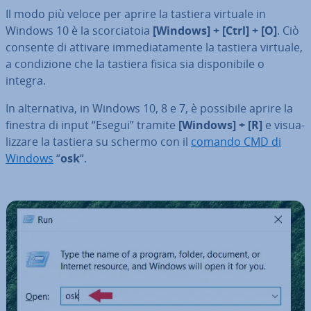
Il modo più veloce per aprire la tastiera virtuale in
Windows 10 è la scor­cia­to­ia
[Windows] + [Ctrl] + [O]
. Ciò
consente di attivare im­me­dia­ta­men­te la tastiera virtuale,
a con­di­zio­ne che la tastiera fisica sia di­spo­ni­bi­le o
integra.
In al­ter­na­ti­va, in Windows 10, 8 e 7, è possibile aprire la
finestra di input “Esegui” tramite
[Windows] + [R]
e vi­sua­
liz­za­re la tastiera su schermo con il
comando CMD di
Windows
“
osk
“.