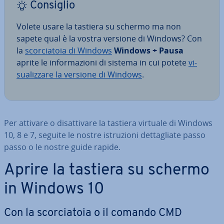
Consiglio
Volete usare la tastiera su schermo ma non
sapete qual è la vostra versione di Windows? Con
la
scor­cia­to­ia di Windows
Windows + Pausa
aprite le in­for­ma­zio­ni di sistema in cui potete
vi­
sua­liz­za­re la versione di Windows
.
Per attivare o di­sat­ti­va­re la tastiera virtuale di Windows
10, 8 e 7, seguite le nostre istru­zio­ni det­ta­glia­te passo
passo o le nostre guide rapide.
Aprire la tastiera su schermo
in Windows 10
Con la scor­cia­to­ia o il comando CMD