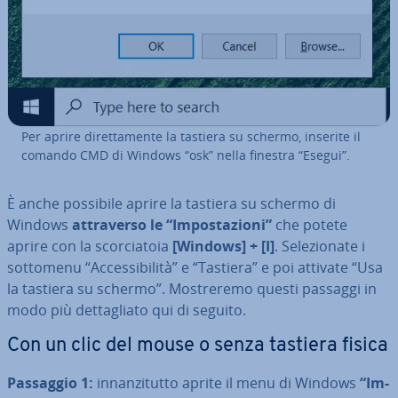
Per aprire di­ret­ta­men­te la tastiera su schermo, inserite il
comando CMD di Windows “osk” nella finestra “Esegui”.
È anche possibile aprire la tastiera su schermo di
Windows
at­tra­ver­so le “Im­po­sta­zio­ni”
che potete
aprire con la scor­cia­to­ia
[Windows] + [I]
. Se­le­zio­na­te i
sottomenu “Ac­ces­si­bi­li­tà” e “Tastiera” e poi attivate “Usa
la tastiera su schermo”. Mo­stre­re­mo questi passaggi in
modo più det­ta­glia­to qui di seguito.
Con un clic del mouse o senza tastiera fisica
Passaggio 1:
in­nan­zi­tut­to aprite il menu di Windows
“Im­