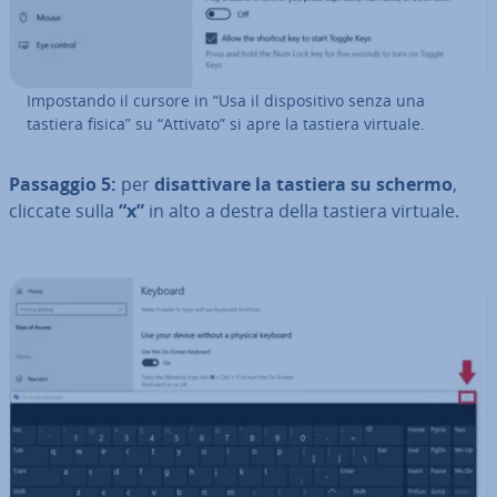
Im­po­stan­do il cursore in “Usa il di­spo­si­ti­vo senza una
tastiera fisica” su “Attivato” si apre la tastiera virtuale.
Passaggio 5:
per
di­sat­ti­va­re la tastiera su schermo
,
cliccate sulla
“x”
in alto a destra della tastiera virtuale.