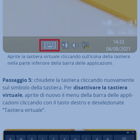
Aprite la tastiera virtuale cliccando sull’icona della tastiera
nella parte inferiore della barra delle ap­pli­ca­zio­ni.
Passaggio 5:
chiudete la tastiera cliccando nuo­va­men­te
sul simbolo della tastiera. Per
di­sat­ti­va­re la tastiera
virtuale
, aprite di nuovo il menu della barra delle ap­pli­
ca­zio­ni cliccando con il tasto destro e de­se­le­zio­na­te
“Tastiera virtuale”.