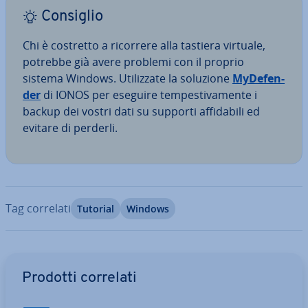
Consiglio
Chi è costretto a ricorrere alla tastiera virtuale,
potrebbe già avere problemi con il proprio
sistema Windows. Uti­liz­za­te la soluzione
My­De­fen­
der
di IONOS per eseguire tem­pe­sti­va­men­te i
backup dei vostri dati su supporti af­fi­da­bi­li ed
evitare di perderli.
Tag correlati
Tutorial
Windows
Vai al menu prin­ci­pa­le
Prodotti correlati