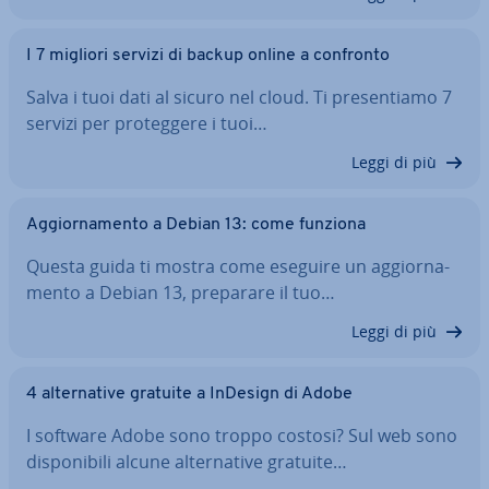
I 7 migliori servizi di backup online a confronto
Salva i tuoi dati al sicuro nel cloud. Ti pre­sen­tia­mo 7
servizi per pro­teg­ge­re i tuoi…
Leggi di più
Ag­gior­na­men­to a Debian 13: come funziona
Questa guida ti mostra come eseguire un ag­gior­na­
men­to a Debian 13, preparare il tuo…
Leggi di più
4 al­ter­na­ti­ve gratuite a InDesign di Adobe
I software Adobe sono troppo costosi? Sul web sono
di­spo­ni­bi­li alcune al­ter­na­ti­ve gratuite…