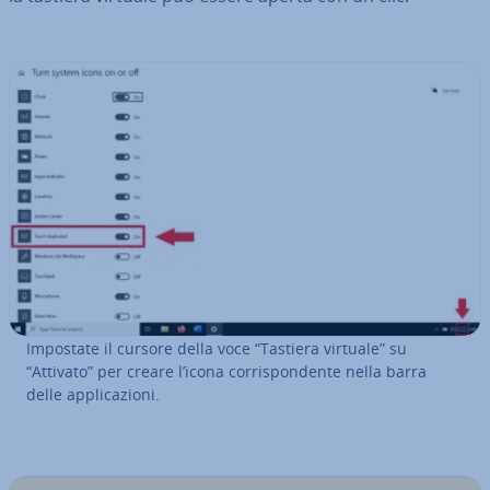
Impostate il cursore della voce “Tastiera virtuale” su
“Attivato” per creare l’icona cor­ri­spon­den­te nella barra
delle ap­pli­ca­zio­ni.