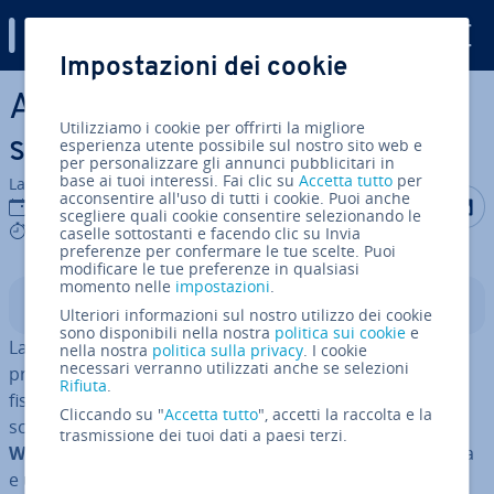
Digital Guide
Impostazioni dei cookie
Vai al contenuto prin­ci­pa­le
Abilitare la tastiera su
Utilizziamo i cookie per offrirti la migliore
schermo in Windows 10, 8 e 7
esperienza utente possibile sul nostro sito web e
per personalizzare gli annunci pubblicitari in
base ai tuoi interessi. Fai clic su
Accetta tutto
per
La redazione di IONOS
acconsentire all'uso di tutti i cookie. Puoi anche
Condividi 
Condiv
C
04 mar 2022
scegliere quali cookie consentire selezionando le
8 mins
caselle sottostanti e facendo clic su Invia
preferenze per confermare le tue scelte. Puoi
modificare le tue preferenze in qualsiasi
momento nelle
impostazioni
.
Indice
Ulteriori informazioni sul nostro utilizzo dei cookie
sono disponibili nella nostra
politica sui cookie
e
La tastiera su schermo di Windows
è estre­ma­men­te
nella nostra
politica sulla privacy
. I cookie
necessari verranno utilizzati anche se selezioni
pratica quando non è possibile uti­liz­za­re una tastiera
Rifiuta
.
fisica esterna per un PC o un di­spo­si­ti­vo. La tastiera su
Cliccando su "
Accetta tutto
", accetti la raccolta e la
schermo è uno strumento di input standard per
trasmissione dei tuoi dati a paesi terzi.
Windows 7, 8 e 10
che permette di navigare nel sistema
e uti­liz­za­re input di testo senza una tastiera classica.