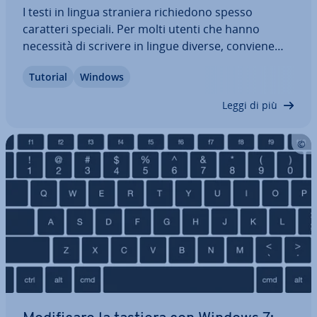
I testi in lingua straniera ri­chie­do­no spesso
caratteri speciali. Per molti utenti che hanno
necessità di scrivere in lingue diverse, conviene
mo­di­fi­ca­re la lingua della tastiera. Le com­bi­na­zio­ni
Tutorial
Windows
di tasti di Windows 10 con­sen­to­no di passare ra­pi­
da­men­te da una lingua all’altra.…
Leggi di più