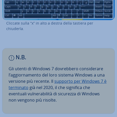
Cliccate sulla “x” in alto a destra della tastiera per
chiuderla.
N.B.
Gli utenti di Windows 7 do­vreb­be­ro con­si­de­ra­re
l’ag­gior­na­men­to del loro sistema Windows a una
versione più recente. Il
supporto per Windows 7 è
terminato
già nel 2020, il che significa che
eventuali vul­ne­ra­bi­li­tà di sicurezza di Windows
non vengono più risolte.