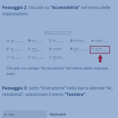
Passaggio 2:
cliccate su
“Ac­ces­si­bi­li­tà”
nel menu delle
im­po­sta­zio­ni.
Cliccate sul campo “Ac­ces­si­bi­li­tà” nel menu delle im­po­sta­
zio­ni.
Passaggio 3:
sotto “In­te­ra­zio­ne” nella barra laterale “Ac­
ces­si­bi­li­tà”, se­le­zio­na­te il menu
“Tastiera”
.