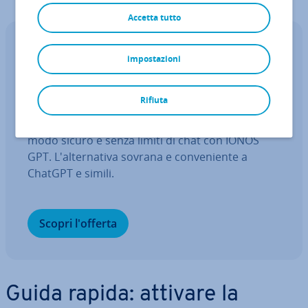
Accetta tutto
IONOS GPT
impostazioni
Il tuo as­si­sten­te IA sovrano per una
maggiore pro­dut­ti­vi­tà
Rifiuta
Fai domande, crea contenuti, fai ricerche – in
modo sicuro e senza limiti di chat con IONOS
GPT. L'al­ter­na­ti­va sovrana e con­ve­nien­te a
ChatGPT e simili.
Scopri l'offerta
Guida rapida: attivare la