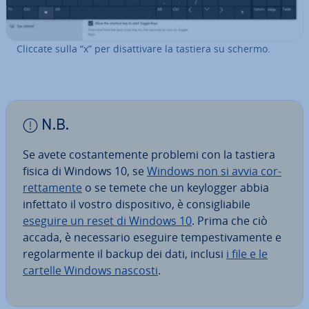
Cliccate sulla “x” per di­sat­ti­va­re la tastiera su schermo.
N.B.
Se avete co­stan­te­men­te problemi con la tastiera
fisica di Windows 10, se
Windows non si avvia cor­
ret­ta­men­te
o se temete che un keylogger abbia
infettato il vostro di­spo­si­ti­vo, è con­si­glia­bi­le
eseguire un reset di Windows 10
. Prima che ciò
accada, è ne­ces­sa­rio eseguire tem­pe­sti­va­men­te e
re­go­lar­men­te il backup dei dati, inclusi
i file e le
cartelle Windows nascosti
.