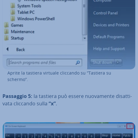
Aprite la tastiera virtuale cliccando su “Tastiera su
schermo”.
Passaggio 5:
la tastiera può essere nuo­va­men­te di­sat­ti­
va­ta cliccando sulla
“x”
.