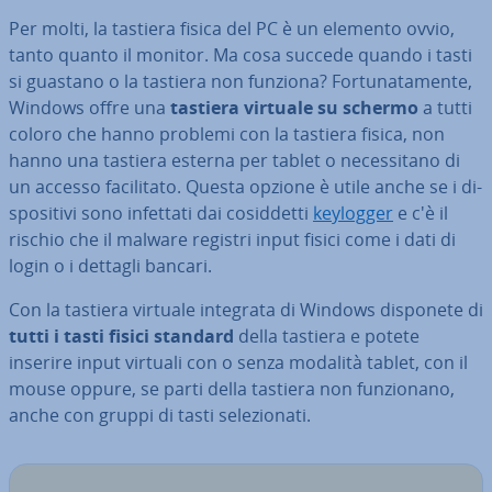
Per molti, la tastiera fisica del PC è un elemento ovvio,
tanto quanto il monitor. Ma cosa succede quando i tasti
si guastano o la tastiera non funziona? For­tu­na­ta­men­te,
Windows offre una
tastiera virtuale su schermo
a tutti
coloro che hanno problemi con la tastiera fisica, non
hanno una tastiera esterna per tablet o ne­ces­si­ta­no di
un accesso fa­ci­li­ta­to. Questa opzione è utile anche se i di­
spo­si­ti­vi sono infettati dai co­sid­det­ti
keylogger
e c'è il
rischio che il malware registri input fisici come i dati di
login o i dettagli bancari.
Con la tastiera virtuale integrata di Windows disponete di
tutti i tasti fisici standard
della tastiera e potete
inserire input virtuali con o senza modalità tablet, con il
mouse oppure, se parti della tastiera non fun­zio­na­no,
anche con gruppi di tasti se­le­zio­na­ti.