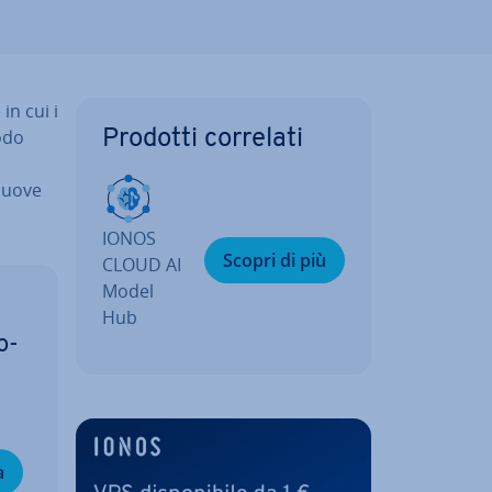
 in cui i
odo
Prodotti correlati
,
 nuove
IONOS
Scopri di più
CLOUD AI
Model
Hub
o­
a