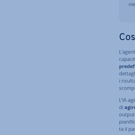
ni
Cos’
L’agenti
capacit
pre­de­fi
dettagli
i risult
scompor
L’IA ag
di
agir
output.
pia­ni­f
ta il p