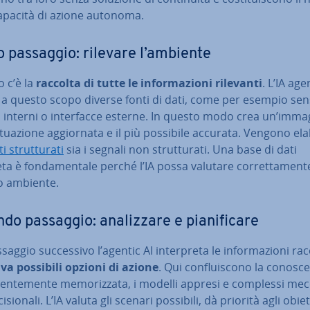
capacità di azione autonoma.
 passaggio: rilevare l’ambiente
io c’è la
raccolta di tutte le in­for­ma­zio­ni rilevanti
. L’IA age
a a questo scopo diverse fonti di dati, come per esempio sen
 interni o in­ter­fac­ce esterne. In questo modo crea un’imma
i­tua­zio­ne ag­gior­na­ta e il più possibile accurata. Vengono el
i strut­tu­ra­ti
sia i segnali non strut­tu­ra­ti. Una base di dati
a è fon­da­men­ta­le perché l’IA possa valutare cor­ret­ta­men­te
o ambiente.
o passaggio: ana­liz­za­re e pia­ni­fi­ca­re
aggio suc­ces­si­vo l’agentic AI in­ter­pre­ta le in­for­ma­zio­ni ra
ava possibili opzioni di azione
. Qui con­flui­sco­no la co­no­sc
den­te­men­te me­mo­riz­za­ta, i modelli appresi e complessi mec­
i­sio­na­li. L’IA valuta gli scenari possibili, dà priorità agli obiet