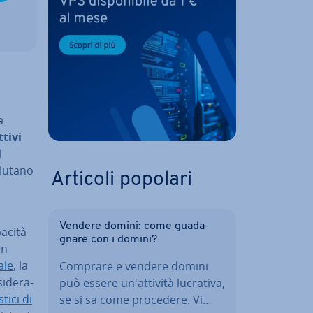
a
tivi
l
valutano
Articoli popolari
Vendere domini: come gua­da­
pacità
gna­re con i domini?
in
ale
, la
Comprare e vendere domini
i­de­ra­
può essere un'at­ti­vi­tà lucrativa,
ti­ci di
se si sa come procedere. Vi…