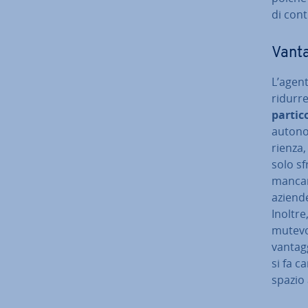
di cont
Vanta
L’agent
ridurre
par­ti­c
autonom
rien­za
solo sfr
mancan
aziende
Inoltre,
mutevol
vantaggi
si fa c
spazio a