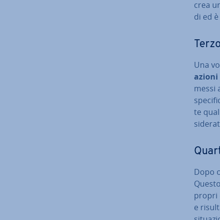
crea un
di ed è
Terzo
Una vol
azioni
messi a
spe­ci­f
te qual
si­de­ra­
Quarto
Dopo o
Questo 
propri 
e risult
si­tua­