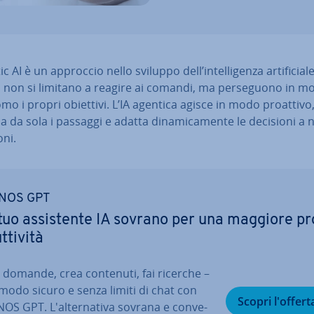
c AI è un approccio nello sviluppo dell’in­tel­li­gen­za ar­ti­fi­cia­le
 non si limitano a reagire ai comandi, ma per­se­guo­no in m
o i propri obiettivi. L’IA agentica agisce in modo proattivo
ca da sola i passaggi e adatta di­na­mi­ca­men­te le decisioni a
o­ni.
NOS GPT
 tuo as­si­sten­te IA sovrano per una maggiore pr
­ti­vi­tà
i domande, crea contenuti, fai ricerche –
 modo sicuro e senza limiti di chat con
Scopri l'offert
OS GPT. L'al­ter­na­ti­va sovrana e con­ve­