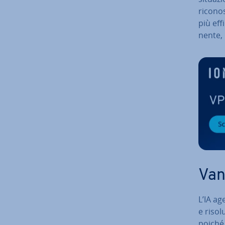
riconos
più ef­f
nen­te,
Van
L’IA ag
e ri­so
poiché 