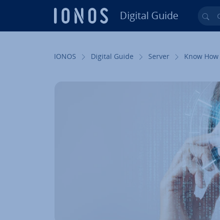
Digital Guide
Cer
Vai al contenuto prin­ci­pa­le
IONOS
Digital Guide
Server
Know How