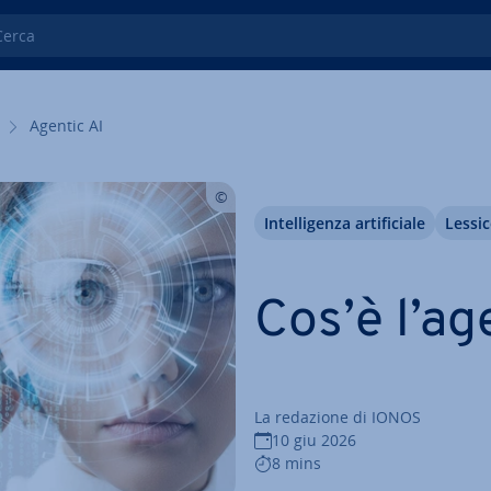
ca
Agentic AI
In­tel­li­gen­za ar­ti­fi­cia­le
Lessi
Cos’è l’ag
La redazione di IONOS
10 giu 2026
8 mins