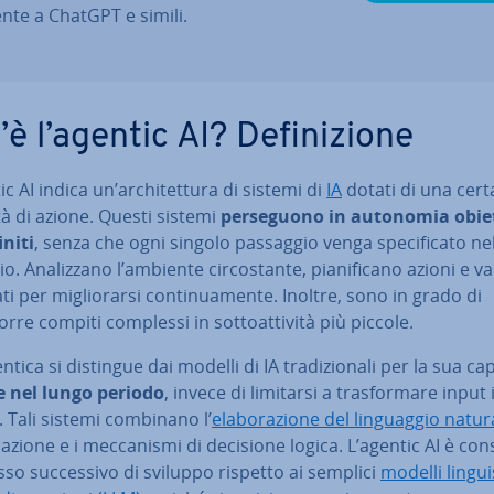
en­te a ChatGPT e simili.
è l’agentic AI? De­fi­ni­zio­ne
c AI indica un’ar­chi­tet­tu­ra di sistemi di
IA
dotati di una cert
à di azione. Questi sistemi
per­se­guo­no in autonomia obiet
­ni­ti
, senza che ogni singolo passaggio venga spe­ci­fi­ca­to ne
o. Ana­liz­za­no l’ambiente cir­co­stan­te, pia­ni­fi­ca­no azioni e 
ati per mi­glio­rar­si con­ti­nua­men­te. Inoltre, sono in grado di
re compiti complessi in sot­toat­ti­vi­tà più piccole.
entica si distingue dai modelli di IA tra­di­zio­na­li per la sua ca
e nel lungo periodo
, invece di limitarsi a tra­sfor­ma­re input 
 Tali sistemi combinano l’
ela­bo­ra­zio­ne del lin­guag­gio natur
i­ca­zio­ne e i mec­ca­ni­smi di decisione logica. L’agentic AI è con­s
asso suc­ces­si­vo di sviluppo rispetto ai semplici
modelli lin­gui­s