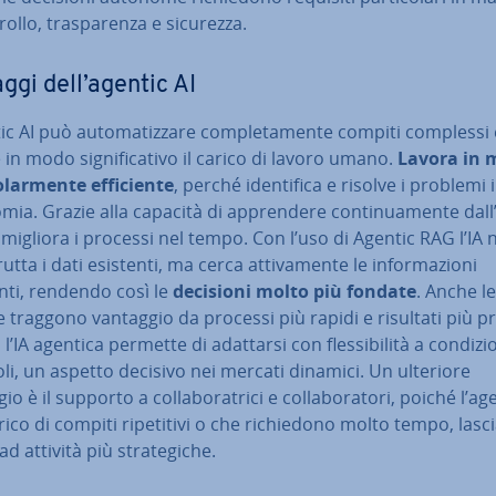
rollo, tra­spa­ren­za e sicurezza.
ggi dell’agentic AI
ic AI può au­to­ma­tiz­za­re com­ple­ta­men­te compiti complessi
 in modo si­gni­fi­ca­ti­vo il carico di lavoro umano.
Lavora in
o­lar­men­te ef­fi­cien­te
, perché iden­ti­fi­ca e risolve i problemi 
ia. Grazie alla capacità di ap­pren­de­re con­ti­nua­men­te dall
, migliora i processi nel tempo. Con l’uso di Agentic RAG l’IA
utta i dati esistenti, ma cerca at­ti­va­men­te le in­for­ma­zio­ni
ti, rendendo così le
decisioni molto più fondate
. Anche le
 traggono vantaggio da processi più rapidi e risultati più pr
 l’IA agentica permette di adattarsi con fles­si­bi­li­tà a con­di­zio
i, un aspetto decisivo nei mercati dinamici. Un ulteriore
o è il supporto a col­la­bo­ra­tri­ci e col­la­bo­ra­to­ri, poiché l’ag
arico di compiti ri­pe­ti­ti­vi o che ri­chie­do­no molto tempo, las
d attività più stra­te­gi­che.