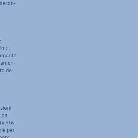
­se­con­
e
niti,
a­men­te
o­ma­men­
ato de­
sioni.
 dai
biettivi
egie per
en­te,