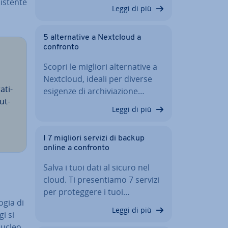
­sten­te
Leggi di più
5 al­ter­na­ti­ve a Nextcloud a
confronto
Scopri le migliori al­ter­na­ti­ve a
Nextcloud, ideali per diverse
­ti­
esigenze di ar­chi­via­zio­ne…
ut­
Leggi di più
I 7 migliori servizi di backup
online a confronto
Salva i tuoi dati al sicuro nel
cloud. Ti pre­sen­tia­mo 7 servizi
per pro­teg­ge­re i tuoi…
­gia di
Leggi di più
i si
 nucleo