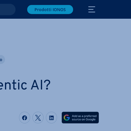
Prodotti IONOS
co
entic AI?
Condividi via Facebook
Condividi via Twitter
Condividi via LinkedIN