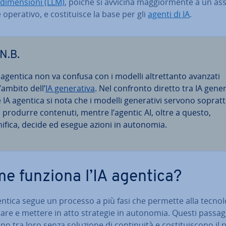
di­men­sio­ni (LLM)
, poiché si avvicina mag­gior­men­te a un as­si
e operativo, e co­sti­tui­sce la base per gli
agenti di IA
.
N.B.
A agentica non va confusa con i modelli al­tret­tan­to avanzati
’ambito dell’
IA ge­ne­ra­ti­va
. Nel confronto diretto tra IA ge­ne­ra
 IA agentica si nota che i modelli ge­ne­ra­ti­vi servono so­prat­t
a produrre contenuti, mentre l’agentic AI, oltre a questo,
nifica, decide ed esegue azioni in autonomia.
e funziona l’IA agentica?
entica segue un processo a più fasi che permette alla tec­no­lo
­pa­re e mettere in atto strategie in autonomia. Questi passagg
no tra loro senza soluzione di con­ti­nui­tà e co­sti­tui­sco­no il