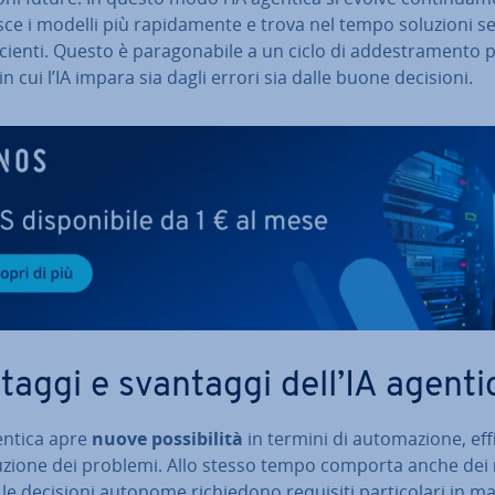
ce i modelli più ra­pi­da­men­te e trova nel tempo soluzioni 
i­cien­ti. Questo è pa­ra­go­na­bi­le a un ciclo di ad­de­stra­men­to
 in cui l’IA impara sia dagli errori sia dalle buone decisioni.
taggi e svantaggi dell’IA agenti
entica apre
nuove pos­si­bi­li­tà
in termini di au­to­ma­zio­ne, ef­fi
­lu­zio­ne dei problemi. Allo stesso tempo comporta anche dei
le decisioni autonome ri­chie­do­no requisiti par­ti­co­la­ri in m