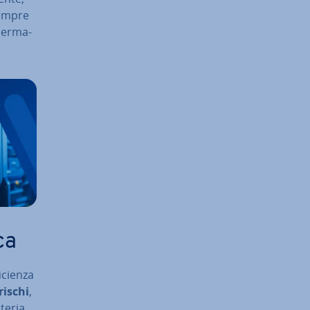
sempre
 per­ma­
ca
­cien­za
rischi
,
ateria