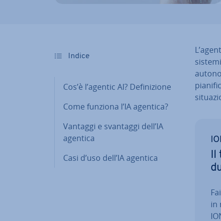
L’agenti
Indice
sistemi
autonom
pianifi
Cos’è l’agentic AI? De­fi­ni­zio­ne
si­tua­zi
Come funziona l’IA agentica?
Vantaggi e svantaggi dell’IA
agentica
IO
Il
Casi d’uso dell’IA agentica
dut
Fa
in
ION