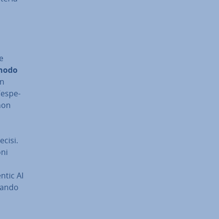
 e
 modo
in
’espe­
 non
ecisi.
­ni
entic AI
ciando