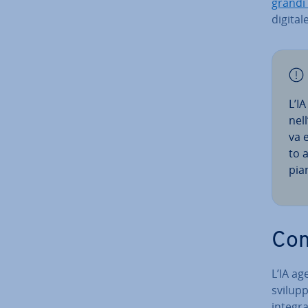
grandi 
digital
L’I
nell
va e
to 
pia
Com
L’IA ag
svi­lup
integra