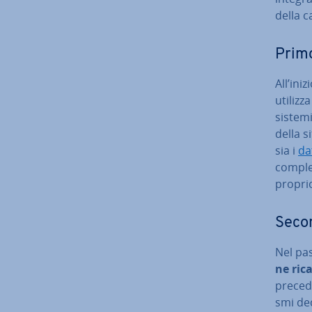
della 
Primo
All’iniz
utilizz
sistemi
della s
sia i
dat
complet
propri
Second
Nel pass
ne ric
pre­ce­
smi de­c