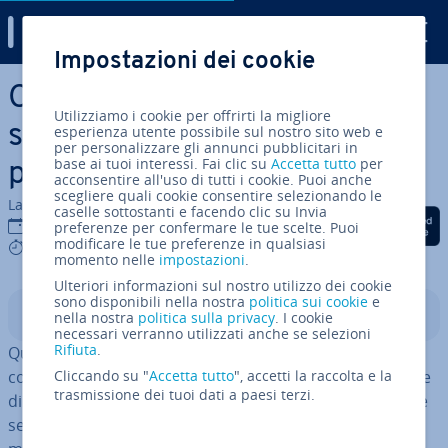
Digital Guide
Impostazioni dei cookie
Vai al contenuto prin­ci­pa­le
Come creare un link di invito
Utilizziamo i cookie per offrirti la migliore
su Discord con un dominio
esperienza utente possibile sul nostro sito web e
per personalizzare gli annunci pubblicitari in
base ai tuoi interessi. Fai clic su
Accetta tutto
per
per­so­na­liz­za­to
acconsentire all'uso di tutti i cookie. Puoi anche
scegliere quali cookie consentire selezionando le
La redazione di IONOS
caselle sottostanti e facendo clic su Invia
Condividi via Facebook
Condividi via Twitter
Condividi via Li
21 lug 2025
preferenze per confermare le tue scelte. Puoi
modificare le tue preferenze in qualsiasi
4 mins
momento nelle
impostazioni
.
Ulteriori informazioni sul nostro utilizzo dei cookie
sono disponibili nella nostra
politica sui cookie
e
Indice
nella nostra
politica sulla privacy
. I cookie
necessari verranno utilizzati anche se selezioni
Rifiuta
.
Quando crei un link su Discord, il col­le­ga­men­to sarà
composto prin­ci­pal­men­te da una com­bi­na­zio­ne casuale
Cliccando su "
Accetta tutto
", accetti la raccolta e la
trasmissione dei tuoi dati a paesi terzi.
di caratteri. I link di invito saranno più facili da ricordare
se colleghi il tuo server Discord al tuo dominio. Ti