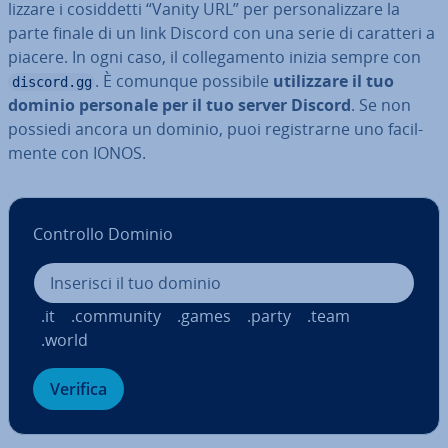
liz­za­re i co­sid­det­ti “Vanity URL” per per­so­na­liz­za­re la
parte finale di un link Discord con una serie di caratteri a
piacere. In ogni caso, il col­le­ga­men­to inizia sempre con
. È comunque possibile
uti­liz­za­re il tuo
discord.gg
dominio personale per il tuo server Discord
. Se non
possiedi ancora un dominio, puoi re­gi­strar­ne uno fa­cil­
men­te con IONOS.
Controllo Dominio
.it
.community
.games
.party
.team
.world
Verifica