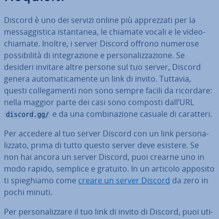
Discord è uno dei servizi online più ap­prez­za­ti per la
mes­sag­gi­sti­ca istan­ta­nea, le chiamate vocali e le vi­deo­
chia­ma­te. Inoltre, i server Discord offrono numerose
pos­si­bi­li­tà di in­te­gra­zio­ne e per­so­na­liz­za­zio­ne. Se
desideri invitare altre persone sul tuo server, Discord
genera au­to­ma­ti­ca­men­te un link di invito. Tuttavia,
questi col­le­ga­men­ti non sono sempre facili da ricordare:
nella maggior parte dei casi sono composti dall’URL
e da una com­bi­na­zio­ne casuale di caratteri.
discord.gg/
Per accedere al tuo server Discord con un link per­so­na­
liz­za­to, prima di tutto questo server deve esistere. Se
non hai ancora un server Discord, puoi crearne uno in
modo rapido, semplice e gratuito. In un articolo apposito
ti spie­ghia­mo come
creare un server Discord
da zero in
pochi minuti.
Per per­so­na­liz­za­re il tuo link di invito di Discord, puoi uti­