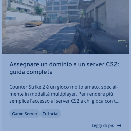
Assegnare un dominio a un server CS2:
guida completa
Counter Strike 2 è un gioco molto amato, spe­cial­
men­te in modalità mul­ti­player. Per rendere più
semplice l’accesso al server CS2 a chi gioca con te,
puoi creare un dominio per­so­na­liz­za­to e col­le­gar­lo
Game Server
Tutorial
al server stesso. In questo modo non sarà più ne­
ces­sa­rio me­mo­riz­za­re lunghi e…
Leggi di più