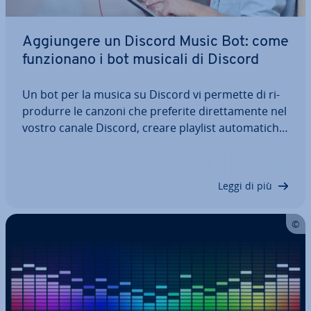
Ag­giun­ge­re un Discord Music Bot: come
fun­zio­na­no i bot musicali di Discord
Un bot per la musica su Discord vi permette di ri­
pro­dur­re le canzoni che preferite di­ret­ta­men­te nel
vostro canale Discord, creare playlist au­to­ma­ti­che
e ascoltare musica insieme agli altri par­te­ci­pan­ti
alla chat. Tra i bot musicali più popolari troviamo
Rythm Bot, Groovy Bot e…
Leggi di più