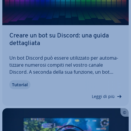
Creare un bot su Discord: una guida
det­ta­glia­ta
Un bot Discord può essere uti­liz­za­to per au­to­ma­
tiz­za­re numerosi compiti nel vostro canale
Discord. A seconda della sua funzione, un bot
Discord può ri­pro­dur­re musica, inviare messaggi
Tutorial
au­to­ma­ti­ci, salutare gli amici o rac­co­glie­re dati.
Potete ag­giun­ge­re bot pre-pro­gram­ma­ti al…
Leggi di più