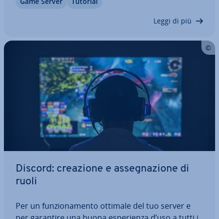
Game Server
Tutorial
con te dovrà più ricordare un com­pli­ca­to indirizzo
IP per accedere al server.…
Leggi di più
Discord: creazione e as­se­gna­zio­ne di
ruoli
Per un fun­zio­na­men­to ottimale del tuo server e
per garantire una buona espe­rien­za d’uso a tutti i