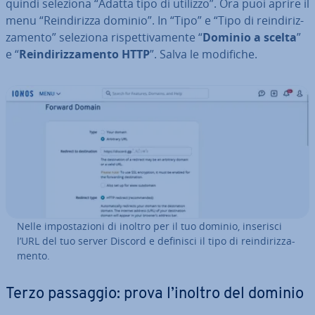
quindi seleziona “Adatta tipo di utilizzo”. Ora puoi aprire il
menu “Rein­di­riz­za dominio”. In “Tipo” e “Tipo di rein­di­riz­
za­men­to” seleziona ri­spet­ti­va­men­te “
Dominio a scelta
”
e “
Rein­di­riz­za­men­to HTTP
”. Salva le modifiche.
Nelle im­po­sta­zio­ni di inoltro per il tuo dominio, inserisci
l’URL del tuo server Discord e definisci il tipo di rein­di­riz­za­
men­to.
Terzo passaggio: prova l’inoltro del dominio