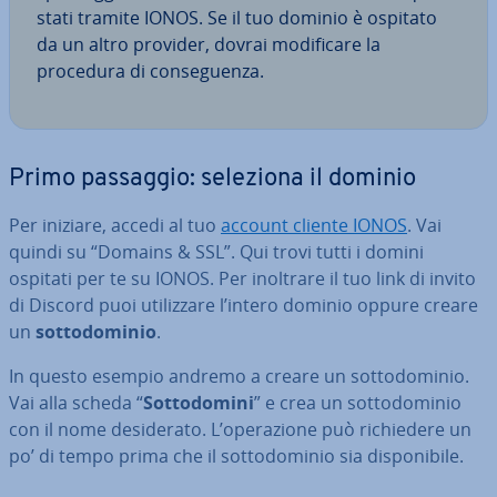
sta­ti tramite IONOS. Se il tuo dominio è ospitato
da un altro provider, dovrai mo­di­fi­ca­re la
procedura di con­se­guen­za.
Primo passaggio: seleziona il dominio
Per iniziare, accedi al tuo
account cliente IONOS
. Vai
quindi su “Domains & SSL”. Qui trovi tutti i domini
ospitati per te su IONOS. Per inoltrare il tuo link di invito
di Discord puoi uti­liz­za­re l’intero dominio oppure creare
un
sot­to­do­mi­nio
.
In questo esempio andremo a creare un sot­to­do­mi­nio.
Vai alla scheda “
Sot­to­do­mi­ni
” e crea un sot­to­do­mi­nio
con il nome de­si­de­ra­to. L’ope­ra­zio­ne può ri­chie­de­re un
po’ di tempo prima che il sot­to­do­mi­nio sia di­spo­ni­bi­le.