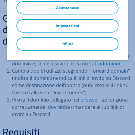
mostriamo come funziona.
Accetta tutto
Guida rapida: col­le­ga­men­to
impostazioni
del server Discord al tuo
dominio
Rifiuta
Re­gi­stra­ti presso il provider del dominio, seleziona il
dominio e, se ne­ces­sa­rio, crea un
sot­to­do­mi­nio
.
Cambia tipo di utilizzo sce­glien­do “Forward domain”
(inoltra il dominio) e indica il link di invito su Discord
come de­sti­na­zio­ne dell’inoltro (puoi creare il link su
Discord alla voce “Invite friends”).
Prova il dominio collegato nel
browser
; se funziona
cor­ret­ta­men­te, dovrebbe rimandare al tuo link di
invito su Discord.
Requisiti