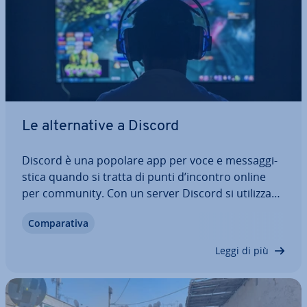
Le al­ter­na­ti­ve a Discord
Discord è una popolare app per voce e mes­sag­gi­
sti­ca quando si tratta di punti d’incontro online
per community. Con un server Discord si uti­liz­za­no
canali vocali e di testo e si scambiano messaggi
Com­pa­ra­ti­va
con amici e persone affini. Chi cerca app di testo e
voce per un’immagine aziendale…
Leggi di più