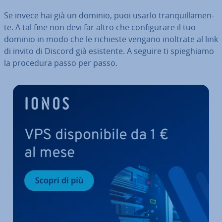
Se invece hai già un dominio, puoi usarlo tran­quil­la­men­
te. A tal fine non devi far altro che con­fi­gu­ra­re il tuo
dominio in modo che le richieste vengano inoltrate al link
di invito di Discord già esistente. A seguire ti spie­ghia­mo
la procedura passo per passo.