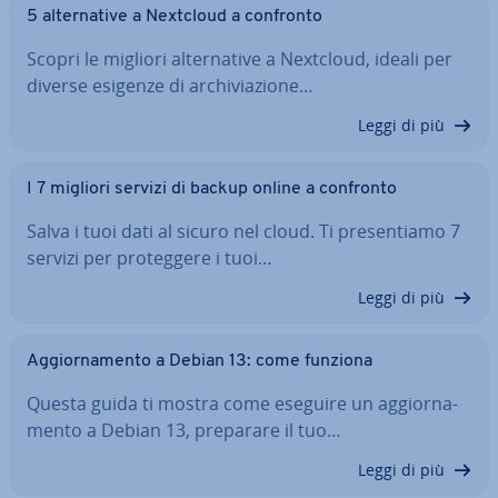
5 al­ter­na­ti­ve a Nextcloud a confronto
Scopri le migliori al­ter­na­ti­ve a Nextcloud, ideali per
diverse esigenze di ar­chi­via­zio­ne…
Leggi di più
I 7 migliori servizi di backup online a confronto
Salva i tuoi dati al sicuro nel cloud. Ti pre­sen­tia­mo 7
servizi per pro­teg­ge­re i tuoi…
Leggi di più
Ag­gior­na­men­to a Debian 13: come funziona
Questa guida ti mostra come eseguire un ag­gior­na­
men­to a Debian 13, preparare il tuo…
Leggi di più