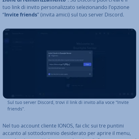
tuo link di invito per­so­na­liz­za­to se­le­zio­nan­do l’opzione
“
Invite friends
” (invita amici) sul tuo server Discord.
Sul tuo server Discord, trovi il link di invito alla voce “Invite
friends”.
Nel tuo account cliente IONOS, fai clic sui tre puntini
accanto al sot­to­do­mi­nio de­si­de­ra­to per aprire il menu,