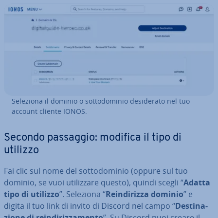
Seleziona il dominio o sot­to­do­mi­nio de­si­de­ra­to nel tuo
account cliente IONOS.
Secondo passaggio: modifica il tipo di
utilizzo
Fai clic sul nome del sot­to­do­mi­nio (oppure sul tuo
dominio, se vuoi uti­liz­za­re questo), quindi scegli “
Adatta
tipo di utilizzo
”. Seleziona “
Rein­di­riz­za dominio
” e
digita il tuo link di invito di Discord nel campo “
De­sti­na­
zio­ne di rein­di­riz­za­men­to
”. Su Discord puoi creare il